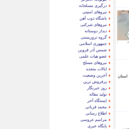
پویه آنلاین
درگیری مسلحانه
پیام نفت
نیروهای امنیتی
تابناک
باشگاه ذوب آهن
تازه نیوز
نیروهای شرکتی
تبیان
دیدار دوستانه
تجارت نیوز
گروه تروریستی
تحریریه
جمهوری اسلامی
ترابر نیوز
شمس آذر قزوین
ترفندباز
عضو هیات علمی
تریبون اقتصاد
نیروهای مسلح
تسنیم نیوز
ایالات متحده
تک ناک
آخرین وضعیت
مختلف استان
تکراتو
پرفروش ترین
توریسم آنلاین
روز خبرنگار
تولید نیوز
تولید مقاله
تیتر فوری
ایستگاه آخر
تیکنا
محمد قربانی
جاب ویژن
اطلاع رسانی
جار نیوز
مراسم عروسی
جالبتر
پایگاه خبری
می،