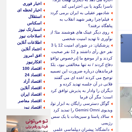
اخبار فوری
ناسزا بگوید یا بی احترامی کند
اخبار لحظه ای
شادمهر عقیلی به ایران برمی گردد؟
استقلال
فیلم/چرا رهبر شهید انقلاب به
اسکناس
پناهگاه نرفتند؟
اسمارتک نیوز
روی دیگر عینک های هوشمند متا؛ از
اصلاحات نیوز
نوآوری تا تهدید امنیت شخصی
اطلاعات آنلاین
پزشکیان: در شورای امنیت 12 یا 13
اعتماد آنلاین
نفر حق رأی داشتند و 12 نفر صحبت
افق امروز
کردند و از موضع ما [درخصوص توافق]
افکارنیوز
دفاع کردند / نه تنها مخالفتی نبود، بلکه
اقتصاد 100
فرماندهان درباره ضرورت این تصمیم
اقتصاد 24
توجیح می کردند /عده ای می گفتند
اقتصاد آزاد
فلانی در آن جلسه تهدید کرده و
اقتصاد آنلاین
دیگران را وادار به پذیرش توافق کرده
اقتصاد ایران
است؛ مگر آن فرما
اقتصاد معاصر
گوگل دسترسی رایگان به ابزار تولید
اقتصاد نیوز
ویدیوی Gemini Omni را تمدید کرد
اکو ایران
سالاد پاستا و سبزیجات با یک سس
اکوفارس
رژیمی
اکونگار
دانشگاه؛ پیشران دیپلماسی علمی