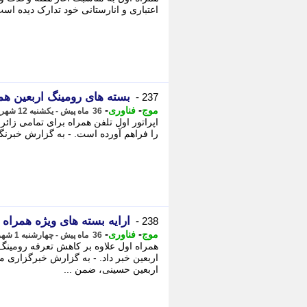
اعتباری و انارستانی خود تدارک دیده است
بسته های رومینگ اربعین همر
237 -
-
-
موج
فناوری
36 ماه پیش - یکشنبه 12 شهریور 1402، 13:55
اپراتور اول تلفن همراه برای تمامی زا
را فراهم آورده است. - به گزارش خبرنگا
ارایه بسته های ویژه همراه اول
238 -
-
-
موج
فناوری
36 ماه پیش - چهارشنبه 1 شهریور 1402، 11:35
همراه اول علاوه بر کاهش تعرفه رومینگ ب
اربعین خبر داد. - به گزارش خبرگزاری م
اربعین حسینی، ضمن ...