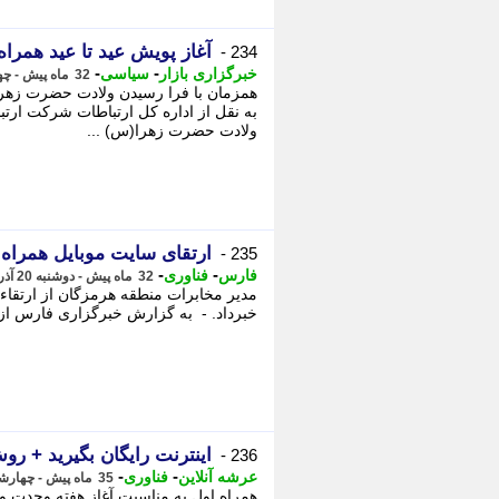
آغاز پویش عید تا عید همراه
234 -
-
-
خبرگزاری بازار
سیاسی
32 ماه پیش - چهارشنبه 13 دی 1402، 13:01
همزمان با فرا رسیدن ولادت حضرت زهرا(س
به نقل از اداره کل ارتباطات شرکت ارتب
ولادت حضرت زهرا(س) ...
ارتقای سایت موبایل همراه 
235 -
-
-
فارس
فناوری
32 ماه پیش - دوشنبه 20 آذر 1402، 14:15
خبرداد. - به گزارش خبرگزاری فارس از
اینترنت رایگان بگیرید + رو
236 -
-
-
عرشه آنلاین
فناوری
35 ماه پیش - چهارشنبه 5 مهر 1402، 19:12
همراه اول به مناسبت آغاز هفته وحدت 