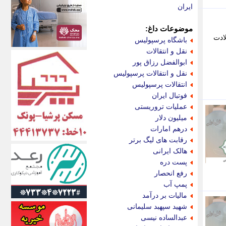
اکونیوز
ایران
الف
انتشار آنلاین
موضوعات داغ:
اندیشه قرن
ادت
باشگاه پرسپولیس
اندیشه معاصر
نقل و انتقالات
اندیشه ها
ابوالفضل رزاق پور
انرژی پرس
نقل و انتقالات پرسپولیس
ای استخدام
انتقالات پرسپولیس
ایتنا
فوتبال ایران
ایراف
عملیات تروریستی
ایران آرت
میلیون دلار
ایران آنلاین
درهم امارات
ایران زندگی
رقابت های لیگ برتر
ایران فوری
هالک ایرانی
ایرانی روز
پست دره
ایرانیتال
رفع انحصار
ایرنا
پمپ آب
ایسکانیوز
مالیات بر درآمد
ایسنا
شهید سپهبد سلیمانی
ایکنا
عبدالساده نیسی
ایلنا