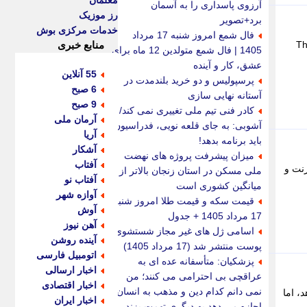
معلمان
آرزوی پاسداری را به آسمان
رز موزیک
برد+تصویر
خدمات مرکزی بوش
فال شمع امروز شنبه 17 مرداد
ش بودن عید مبعث، بسته های ویژه «اینترنت و مکالمه» خود را اعلام کرد. The
منابع خبری
1405 | فال شمع متولدین 12 ماه برای
عشق، کار و آینده
55 آنلاین
پرسپولیس و دو خرید بلندمدت در
6 صبح
آستانه نهایی سازی
9 صبح
کادر فنی تیم ملی تغییری نمی کند/
آرمان ملی
آشوبی: به جای قلعه نویی، فدراسیون
آریا
باید برنامه بدهد!
آشکار
میزان پیشرفت پروژه های نهضت
آفتاب
رنت و
ملی مسکن در استان زنجان بالاتر از
آفتاب نو
میانگین کشوری است
آوازه شهر
قیمت سکه و قیمت طلا امروز شنبه
آوش
17 مرداد 1405 + جدول
آهن نیوز
اسامی ژل های غیر مجاز شستشوی
آینده روشن
پوست منتشر شد (17 مرداد 1405)
اتومبیل فارسی
پزشکیان: متأسفانه عده ای به
اخبار ارسالی
عراقچی بی احترامی می کنند؛ من
اخبار اقتصادی
نمی دانم کدام دین و مذهب به انسان
، اما
اخبار ایران
اجازه می دهد به دیگری تهمت بزند،