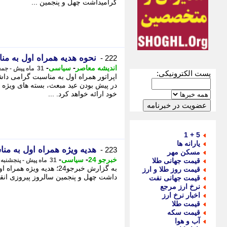
گرامیداشت چهل و پنجمین ...
نحوه هدیه همراه اول به مناسبت دهه فجر 
222 -
-
-
اندیشه معاصر
سیاسی
31 ماه پیش - جمعه 13 بهمن 1402، 17:47
پست الکترونیکی:
اپراتور همراه اول به مناسبت گرامی دا
در پیش بودن عید مبعث، بسته های ویژه ت
خود ارائه خواهد کرد. ...
5 + 1
یارانه ها
هدیه ویژه همراه اول به م
223 -
مسکن مهر
-
-
خبرجو 24
سیاسی
قیمت جهانی طلا
31 ماه پیش - پنجشنبه 12 بهمن 1402، 20:08
به گزارش خبرجو24؛ هدی
قیمت روز طلا و ارز
داشت چهل و پنجمین سالروز پیروزی انقلا
قیمت جهانی نفت
نرخ ارز مرجع
اخبار نرخ ارز
قیمت طلا
قیمت سکه
آب و هوا