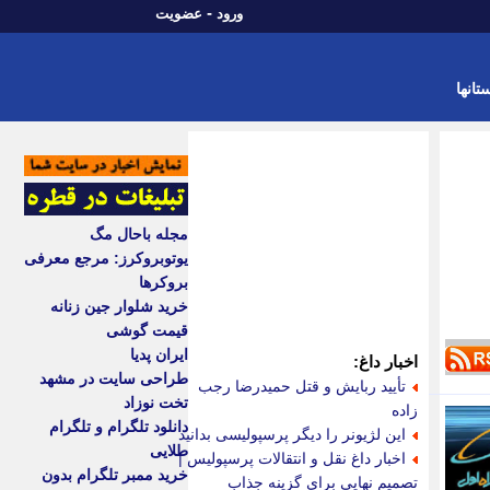
-
ورود
عضویت
تانها
مجله باحال مگ
یوتوبروکرز: مرجع معرفی
بروکرها
خرید شلوار جین زنانه
قیمت گوشی
ایران پدیا
اخبار داغ:
طراحی سایت در مشهد
تأیید ربایش و قتل حمیدرضا رجب
تخت نوزاد
زاده
دانلود تلگرام و تلگرام
این لژیونر را دیگر پرسپولیسی بدانید
طلایی
اخبار داغ نقل و انتقالات پرسپولیس |
خرید ممبر تلگرام بدون
تصمیم نهایی برای گزینه جذاب