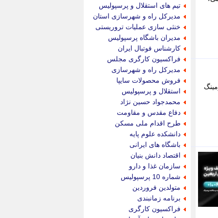
جام جم
تیم های استقلال و پرسپولیس
جدید پرس
مدیرکل راه و شهرسازی استان
جماران
خنثی سازی عملیات تروریستی
جوان ایرانی
مدیران باشگاه پرسپولیس
جهان مانا
کارشناس فوتبال ایران
جهان نگر
فراکسیون کارگری مجلس
جهان نیوز
مدیرکل راه و شهرسازی
چطور
فروش محصولات سایپا
مینگ
چمپیونات
استقلال و پرسپولیس
چمدون
محمدجواد حسین نژاد
چه خبر
دفاع مقدس و مقاومت
حادثه 24
طرح اقدام ملی مسکن
حرف تو
دانشکده علوم پایه
حوادث پلاس
باشگاه های ایرانی
حوزه نیوز
اقتصاد دانش بنیان
خبر آنلاین
سازمان غذا و دارو
خبر جنوب
شماره 10 پرسپولیس
خبر سیاسی
متولدین فروردین
خبر گردون
برنامه زمانبندی
خبر ورزشی
فراکسیون کارگری
خبرجو