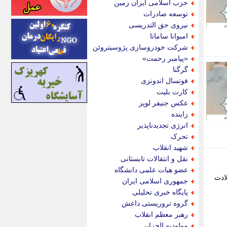
حزب اسلامی ایران زمین
اینتیتر
توسعه صادرات
ایونا نیوز
نیروی حق التدریسی
بازتاب آنلاین
امبوانا ساماتا
باشگاه خبرنگاران
شرکت خودروسازی پژوسیتروئن
باغستان نیوز
«پیامبر رحمت»
بامبوک
گرگنا
ببین و بخون
فوتسال اندونزی
بدینسان
کارت بلیت
بنکر
عکس جنیفر لوپز
بیت ران
زاینده
پارس فوتبال
انرژی تجدیدناپذیر
پارسینه
تحرک
پارسینه پلاس
شهید انقلاب
پاز آنلاین
نقل و انتقالات تابستانی
پاس گل
عضو هیات علمی دانشگاه
پانا
ادت
جمهوری اسلامی ایران
پرتو نیوز
پایگاه خبری تحلیلی
پرسون
گروه تروریستی داعش
پنجره نیوز
رهبر معظم انقلاب
پویامگ
مولودیه الجزایر