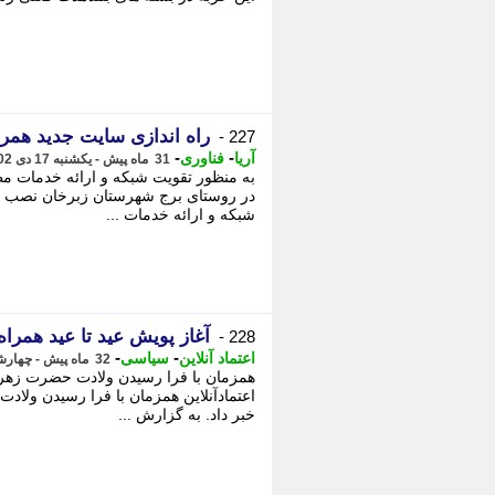
راه اندازی سایت جدید همر
227 -
-
-
آریا
فناوری
31 ماه پیش - یکشنبه 17 دی 1402، 09:15
به منظور تقویت شبکه و ارائه خدمات م
در روستای برج شهرستان زبرخان نصب و ر
شبکه و ارائه خدمات ...
آغاز پویش عید تا عید همراه
228 -
-
-
اعتماد آنلاین
سیاسی
32 ماه پیش - چهارشنبه 13 دی 1402، 14:53
همزمان با فرا رسیدن ولادت حضرت زهرا(س
اعتمادآنلاین همزمان با فرا رسیدن ولاد
خبر داد. به گزارش ...