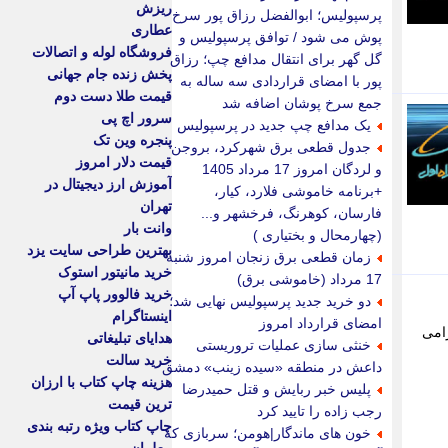
ریزش
پرسپولیس؛ ابوالفضل رزاق پور سرخ
عطاری
پوش می شود / توافق پرسپولیس و
فروشگاه لوله و اتصالات
گل گهر برای انتقال مدافع چپ؛ رزاق
پخش زنده جام جهانی
پور با امضای قراردادی سه ساله به
قیمت طلا دست دوم
جمع سرخ پوشان اضافه شد
سرور اچ پی
یک مدافع چپ جدید در پرسپولیس
پنجره وین تک
جدول قطعی برق شهرکرد، بروجن
قیمت دلار امروز
و لردگان امروز 17 مرداد 1405
آموزش ارز دیجیتال در
+برنامه خاموشی فلارد، کیار،
تهران
فارسان، کوهرنگ، فرخشهر و...
وانت بار
(چهارمحال و بختیاری )
بهترین طراحی سایت یزد
زمان قطعی برق زنجان امروز شنبه
خرید مانیتور استوک
17 مرداد (خاموشی برق)
خرید فالوور پاپ آپ
دو خرید جدید پرسپولیس نهایی شد؛
اینستاگرام
امضای قرارداد امروز
رامی
هدایای تبلیغاتی
خنثی سازی عملیات تروریستی
خرید سالت
داعش در منطقه «سیده زینب» دمشق
هزینه چاپ کتاب با ارزان
پلیس خبر ربایش و قتل حمیدرضا
ترین قیمت
رجب زاده را تایید کرد
چاپ کتاب ویژه رتبه بندی
خون های ماندگار|هومن؛ سربازی که