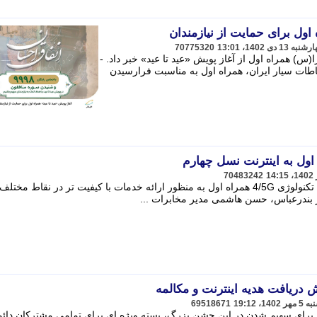
 اول برای حمایت از نیازمندان
70775320
) همراه اول از آغاز پویش «عید تا عید» خبر داد. -
اطات سیار ایران، همراه اول به مناسبت فرارسیدن
اول به اینترنت نسل چهارم
70483242
مدیر مخابرات منطقه هرمزگان از ارتقاء تکنولوژی 4/5G همراه اول به منظور ارائه خدمات با کیفیت تر در نقاط 
 بندرعباس، حسن هاشمی مدیر مخابرات ...
ش دریافت هدیه اینترنت و مکالمه
69518671
و برای سهیم شدن در این جشن بزرگ، بسته ویژه ای برای تمامی مشترکان دائ