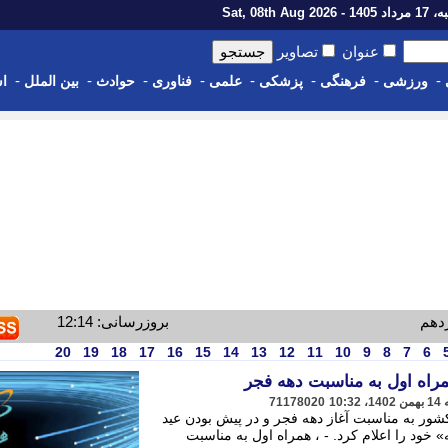
1 - Sat, 08th Aug 2026
عنوان
تصاویر
-
-
-
-
-
-
-
-
ورزشی
فرهنگی
پزشکی
علمی
فناوری
حوادث
بین الملل
اس
زدهم
بروزرسانی: 12:14
20
19
18
17
16
15
14
13
12
11
10
9
8
7
6
راه اول به مناسبت دهه فجر
71178020
کشور به مناسبت آغاز دهه فجر و در پیش بودن عید
 خود را اعلام کرد. - ، همراه اول به مناسبت