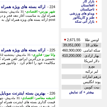
بازار کار
افغانستان
ارائه بسته های ویژه همراه
224 -
تاجیکستان
-
-
شهر بورس
اقتصادی
31 ماه پیش - پنجشنبه 12 بهمن 1402، 16:28
ویدئو های ورزشی
طنز و کاریکاتور
post ارائه بسته های ویژه همراه اول به مناسبت دهه فجر appeared first on شهر بورس - آخرین ...
بازار آتی سکه
اونس طلا
2,671.55
▼
طلای 18
39,051,000
ارائه بسته های ویژه همراه
225 -
سکه امامی
460,900,000
-
-
وانا نیوز
فناوری
31 ماه پیش - پنجشنبه 12 بهمن 1402، 12:20
بهار ازادی
410,200,000
نخستین و بزرگترین اپراتور تلفن همراه 
دلار امریکا
مکالمه» خود را اعلام کرد. - وانانیوز ه
یورو
لیر ترکیه
درهم امارات
پوند انگلیس
بیت کویین
بیشتر + کد نمایش
بهترین بسته اینترنت موبایل
226 -
-
-
اندیشه معاصر
اقتصادی
31 ماه پیش - چهارشنبه 11 بهمن 1402، 23:52
قیمت گذاری بسته های اینترنت همراه ا
این حربه در بسته های بلندمدت فعلی رنگ می با