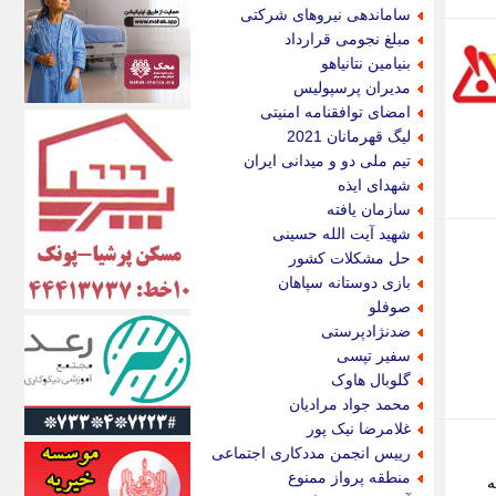
اکونیوز
ساماندهی نیروهای شرکتی
الف
مبلغ نجومی قرارداد
انتشار آنلاین
بنیامین نتانیاهو
اندیشه قرن
مدیران پرسپولیس
اندیشه معاصر
امضای توافقنامه امنیتی
اندیشه ها
لیگ قهرمانان 2021
انرژی پرس
تیم ملی دو و میدانی ایران
ای استخدام
شهدای ایذه
ایتنا
سازمان یافته
ایراف
شهید آیت الله حسینی
ایران آرت
حل مشکلات کشور
ایران آنلاین
بازی دوستانه سپاهان
ایران زندگی
صوفلو
ایران فوری
ضدنژادپرستی
ایرانی روز
سفیر تپسی
ایرانیتال
گلوبال هاوک
ایرنا
محمد جواد مرادیان
ایسکانیوز
غلامرضا نیک پور
ایسنا
رییس انجمن مددکاری اجتماعی
ایکنا
منطقه پرواز ممنوع
ه
ایلنا