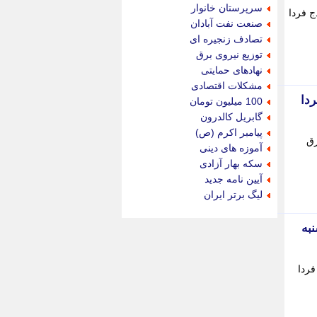
جام جم
سرپرستان خانوار
ق سنندج فردا
جدید پرس
صنعت نفت آبادان
جماران
تصادف زنجیره ای
جوان ایرانی
توزیع نیروی برق
جهان مانا
نهادهای حمایتی
جهان نگر
مشکلات اقتصادی
جهان نیوز
بریز فردا
100 میلیون تومان
چطور
گابریل کالدرون
چمپیونات
پیامبر اکرم (ص)
ی برق
چمدون
آموزه های دینی
چه خبر
سکه بهار آزادی
حادثه 24
آیین نامه جدید
حرف تو
لیگ برتر ایران
حوادث پلاس
حوزه نیوز
نجشنبه
خبر آنلاین
خبر جنوب
خبر سیاسی
مان فردا
خبر گردون
خبر ورزشی
خبرجو