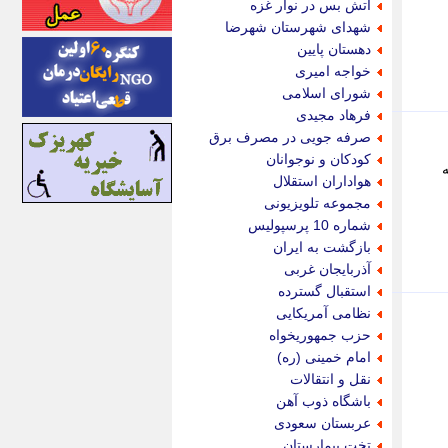
آتش بس در نوار غزه
اینتیتر
شهدای شهرستان شهرضا
ایونا نیوز
دهستان پایین
بازتاب آنلاین
خواجه امیری
باشگاه خبرنگاران
شورای اسلامی
باغستان نیوز
فرهاد مجیدی
بامبوک
صرفه جویی در مصرف برق
ببین و بخون
کودکان و نوجوانان
بدینسان
هواداران استقلال
بنکر
مجموعه تلویزیونی
بیت ران
شماره 10 پرسپولیس
پارس فوتبال
بازگشت به ایران
پارسینه
آذربایجان غربی
پارسینه پلاس
استقبال گسترده
پاز آنلاین
نظامی آمریکایی
پاس گل
حزب جمهوریخواه
پانا
امام خمینی (ره)
پرتو نیوز
نقل و انتقالات
پرسون
باشگاه ذوب آهن
پنجره نیوز
عربستان سعودی
پویامگ
تخت بیمارستان