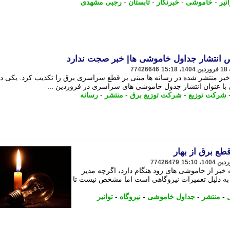
نیر
-
خاموشی
-
خبرنگار
-
تابستان
-
رجبی مشهدی
نتشار جداول خاموشی ها| خبر صجت ندارد
77426646
بر منتشر شده در رسانه ها مبنی بر قطع سراسری برق را تکذیب کرد. یکی د
با عنوان انتشار جدول خاموشی های سراسری در فروردین ...
شرکت توزیع
-
شرکت توزیع برق
-
منتشر
-
رسانه
77426479
 خبر از خاموشی های زود هنگام دارد، اگرچه مدیر
 به دلیل تعمیرات نیروگاهی است اما مشخص نیست تا
-
منتشر
-
جداول خاموشی
-
نیروگاه
-
توانیر