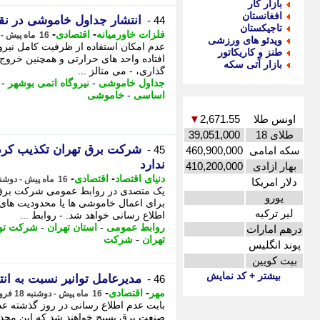
بازار کار
افغانستان
انتشار جداول خاموشی در ن
44 -
تاجیکستان
-
-
فلزات خاورمیانه
اقتصادی
16 ماه پیش - دوشنبه 18 فروردین 1404، 15:03
ویدئو های ورزشی
عدم امکان استفاده از ظرفیت کامل نیرو
طنز و کاریکاتور
افتاده واحد های حرارتی و همچنین خروج 
بازار آتی سکه
گذاری، - می متالز ...
جداول خاموشی
-
نیروگاه اتمی بوشهر
-
اساسی
-
خاموشی
اونس طلا
2,671.55
▼
طلای 18
39,051,000
شرکت برق تهران تکذیب کر
45 -
سکه امامی
460,900,000
ندارد
بهار ازادی
410,200,000
-
-
دنیای اقتصاد
اقتصادی
16 ماه پیش - دوشنبه 18 فروردین 1404، 13:02
دلار امریکا
یک متصدی در روابط عمومی شرکت برق ا
یورو
برای اعمال خاموشی ها یا محدودیت های 
لیر ترکیه
اطلاع رسانی خواهد شد. - روابط ...
روابط عمومی
-
استان تهران
-
شرکت توز
درهم امارات
تهران
-
شرکت
پوند انگلیس
بیت کویین
بیشتر + کد نمایش
مدیرعامل توانیر نسبت به ا
46 -
-
-
مهر
اقتصادی
16 ماه پیش - دوشنبه 18 فروردین 1404، 11:55
بابت عدم اطلاع رسانی در روز گذشته عذر
صنعت برق بسیج خواهند شد که این محدودیت