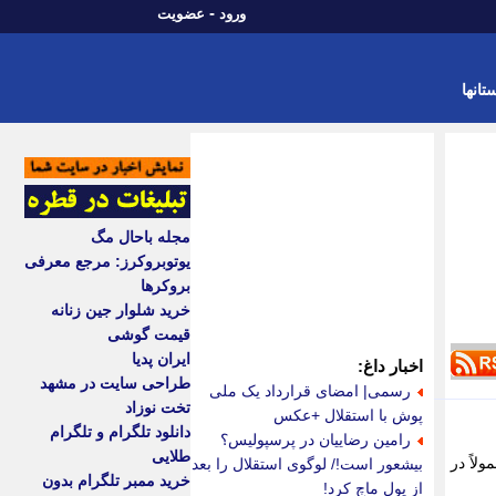
-
ورود
عضویت
تانها
مجله باحال مگ
یوتوبروکرز: مرجع معرفی
بروکرها
خرید شلوار جین زنانه
قیمت گوشی
ایران پدیا
اخبار داغ:
طراحی سایت در مشهد
رسمی| امضای قرارداد یک ملی
تخت نوزاد
پوش با استقلال +عکس
دانلود تلگرام و تلگرام
رامین رضاییان در پرسپولیس؟
طلایی
لاً در
بیشعور است!/ لوگوی استقلال را بعد
خرید ممبر تلگرام بدون
از پول ماچ کرد!