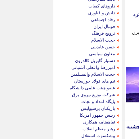
پویه آنلاین
داروهای کمیاب
پیام نفت
دانش و فناوری
 شهرکرد
تابناک
رفاه اجتماعی
تازه نیوز
فوتبال ایران
تبیان
قطعی برق
ترویج فرهنگ
تجارت نیوز
حجت الاسلام
تحریریه
حسن عابدینی
ترابر نیوز
معاون سیاسی
ترفندباز
دستیار گابریل کالدرون
تریبون اقتصاد
امیررضا واعظی آشتیانی
تسنیم نیوز
حجت الاسلام والمسلمین
تک ناک
تیم های فولاد خوزستان
تکراتو
عضو هیئت علمی دانشگاه
توریسم آنلاین
شرکت توزیع نیروی برق
تولید نیوز
پایگاه امداد و نجات
تیتر فوری
بازیکنان پرسپولیس
تیکنا
رییس جمهور آمریکا
جاب ویژن
تفاهمنامه همکاری
جار نیوز
فردا پنجشنبه
رهبر معظم انقلاب
جالبتر
پیشکسوت استقلال