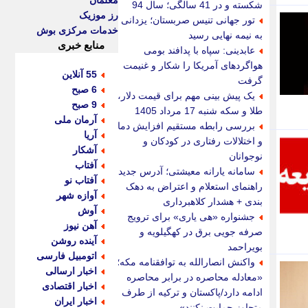
معلمان
شکسته و در 41 سالگی؛ سال 94
رز موزیک
تور جهانی تنیس صربستان؛ یزدانی
خدمات مرکزی بوش
به نیمه نهایی رسید
منابع خبری
عابدینی: سپاه با پدافند بومی
هواگردهای آمریکا را شکار و غنیمت
55 آنلاین
گرفت
6 صبح
یک پیش بینی مهم برای قیمت دلار،
9 صبح
طلا و سکه شنبه 17 مرداد 1405
آرمان ملی
بررسی رابطه مستقیم افزایش دما
آریا
و اختلالات رفتاری در کودکان و
آشکار
نوجوانان
آفتاب
سامانه یارانه معیشتی؛ آدرس جدید،
آفتاب نو
راهنمای استعلام و اعتراض به دهک
آوازه شهر
بندی + هشدار کلاهبرداری
آوش
جشنواره «هی یاری» برای ترویج
آهن نیوز
صرفه جویی برق در کهگیلویه و
آینده روشن
بویراحمد
اتومبیل فارسی
واکنش انصارالله به توافقنامه مکه؛
اخبار ارسالی
«معادله محاصره در برابر محاصره
اخبار اقتصادی
ادامه دارد/پاکستان و ترکیه از طرف
اخبار ایران
متجاوز حمایت نکنند»