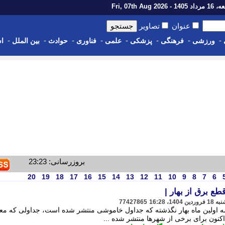
14 - Fri, 07th Aug 2026
عنوان
تصاویر
-
-
-
-
-
-
-
-
ورزشی
فرهنگی
پزشکی
علمی
فناوری
حوادث
بین الملل
اس
بروزرسانی: 23:23
20
19
18
17
16
15
14
13
12
11
10
9
8
7
6
77427865
مه اولین ماه بهار نگذشته که جداول خاموشی منتشر شده است، جداولی که معمو
نون برای برخی از شهرها منتشر شده ...