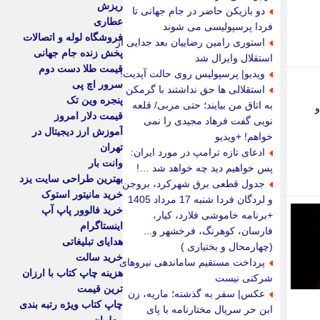
ریزش
دو بازیکن حاضر در جام جهانی تا
عطاری
فردا پرسپولیسی می شوند
فروشگاه لوله و اتصالات
استوری رامین رضاییان بعد جدایی از
پخش زنده جام جهانی
استقلال وایرال شد
قیمت طلا دست دوم
ویدیو| پرسپولیس روی حالت آپدیت!
سرور اچ پی
استقلالی ها حق نداشتند با گرمکن
پنجره وین تک
به اتاق من بیایند؛ حتی مربی/ قلعه
و
قیمت دلار امروز
نویی گفت فرهاد مجیدی را نمی
آموزش ارز دیجیتال در
خواهم! +ویدیو
تهران
ادعای تازه ترامپ در مورد ایران:
وانت بار
پس خواهیم دید چه خواهد شد …!
بهترین طراحی سایت یزد
جدول قطعی برق شهرکرد، بروجن
خرید مانیتور استوک
و لردگان فردا شنبه 17 مرداد 1405
خرید فالوور پاپ آپ
+برنامه خاموشی فلارد، کیار،
اینستاگرام
فارسان، کوهرنگ، فرخشهر و...
هدایای تبلیغاتی
(چهارمحال و بختیاری )
خرید سالت
پرداخت مستقیم ساماندهی نیروهای
هزینه چاپ کتاب با ارزان
شرکتی نیست
ترین قیمت
عکس| سفر به گذشته؛ ماریه، زن
چاپ کتاب ویژه رتبه بندی
ابن حر سریال مختارنامه با پای