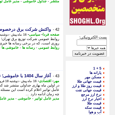
منتشر
-
جداول خاموشی
-
مدیر عامل توا
واکنش شرکت برق درخصوص ا
42 -
-
-
صفحه فردا
سیاسی
16 ماه پیش - دوشنبه 18 فروردین 1404، 15:18
پست الکترونیکی:
روابط عمومی شرکت توزیع برق تهران؛ خ
روزی است، که در برخی رسانه ها خبری 
روابط عمومی
-
رسانه ها
-
خاموشی ها
-
5 + 1
یارانه ها
آغاز سال 1404 با خاموشی؛ قطع برق از بهار
43 -
مسکن مهر
-
-
مهر
اقتصادی
قیمت جهانی طلا
16 ماه پیش - دوشنبه 18 فروردین 1404، 15:10
در اولین ماه بهاری جداولی منتشر شد که
قیمت روز طلا و ارز
عامل توانیر اعلام کرده است این مسئله
قیمت جهانی نفت
چه زمان ادامه دارد. ...
نرخ ارز مرجع
مدیر عامل توانیر
-
خاموشی
-
مدیر عامل
اخبار نرخ ارز
قیمت طلا
قیمت سکه
آب و هوا