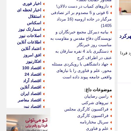
اخبار فوری
داروهای کمیاب در دست دلالان!
اخبار لحظه ای
6 فوتی و 5 مصدوم بر اثر تصادفی
استقلال
مرگبار در جاده ارومیه (16 مرداد
اسکناس
1405)
اسمارتک نیوز
بیانیه دبیرکل مجمع خبرنگاران و
موشی برق شهرکرد
اصلاحات نیوز
نویسندگان دفاع مقدس و مقاومت به
اطلاعات آنلاین
مناسبت روز خبرنگار
اعتماد آنلاین
دستگیری باند 4 نفره سارقان به
 برق شهرکرد فردا
افق امروز
عنف در اطراف کرج
افکارنیوز
جهاد دانشگاهی با رویکردی مسئله
اقتصاد 100
محور، علم و فناوری را با نیازهای
اقتصاد 24
واقعی جامعه پیوند داده است
اقتصاد آزاد
اقتصاد آنلاین
موضوعات داغ:
اقتصاد ایران
رامین رضاییان
اقتصاد معاصر
نیروهای شرکتی
اقتصاد نیوز
فراکسیون کارگری مجلس
اکو ایران
فراکسیون کارگری
اکوفارس
سریال مختارنامه
اکونگار
علم و فناوری