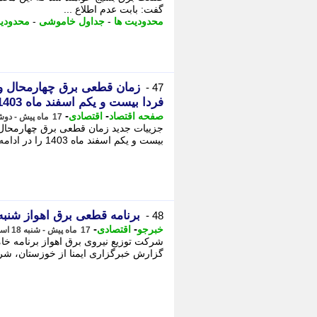
گفت: بابت عدم اطلاع ...
محدودیت ها
-
جداول خاموشی
-
محدودی
47 -
فردا بیست و یکم اسفند ماه 1403 اعلام شد
-
-
صفحه اقتصاد
اقتصادی
17 ماه پیش - دوشنبه 20 اسفند 1403، 20:37
بیست و یکم اسفند ماه 1403 را در ادامه این گزارش بخوانید. - با توجه به چالش های متعدد ...
برنامه قطعی برق اهواز شنبه 18 اسفن
48 -
-
-
خبرجو
اقتصادی
17 ماه پیش - شنبه 18 اسفند 1403، 09:48
شرکت توزیع نیروی برق اهواز برنامه خام
گزارش خبرگزاری ایمنا از خوزستان، شرک