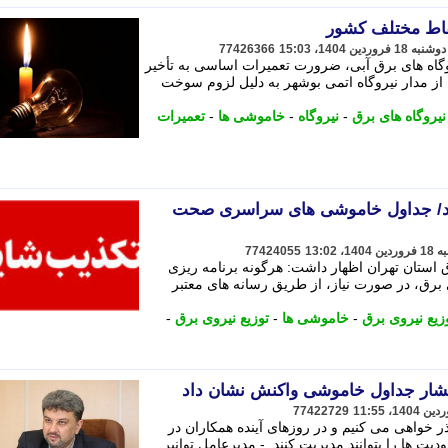
قاط مختلف کشور
77426366
گاه های برق آبی، ضرورت تعمیرات اساسی به تأخیر
از مدار نیروگاه اتمی بوشهر به دلیل لزوم سوخت
نیروگاه های برق
-
نیروگاه
-
خاموشی ها
-
تعمیرات
د/ جداول خاموشی های سراسری صحت
77424055
ستان تهران اظهار داشت: هرگونه برنامه ریزی
برق، در صورت نیاز، از طریق رسانه های معتبر
یع نیروی برق
-
خاموشی ها
-
توزیع نیروی برق
-
نتشار جداول خاموشی واکنش نشان داد
77422729
 خواهی می کنیم و در روزهای آینده همکاران در
 ها را بتوانند مدیریت کنند. - مدیرعامل توانیر