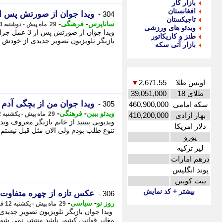
بازار کار
افغانستان
ویدا جوان از صورتش پس از 3 عمل جراحی رونمایی 
304 -
تاجیکستان
-
-
ساناپرس
فرهنگی
29 ماه پیش - دوشنبه 13 فروردین 1403، 15:28
ویدئو های ورزشی
ویدا جوان از
طنز و کاریکاتور
بازیگر تلویزیون تصویر جدیدی از خودش را من
بازار آتی سکه
اونس طلا
2,671.55
▼
طلای 18
39,051,000
ویدا جوان من از بچگی آدم 
305 -
سکه امامی
460,900,000
-
-
ویدئو ببین
فرهنگی
29 ماه پیش - یکشنبه 12 فروردین 1403، 20:34
بهار ازادی
410,200,000
ویدیویی ببینید از خانم بازیگر معروف و
دلار امریکا
تنوع طلب بودم ولی الان مثل قبل نیستم. 
یورو
لیر ترکیه
درهم امارات
پوند انگلیس
بیت کویین
بیشتر + کد نمایش
عکس تازه از چهره متفاوت 
306 -
-
-
روز نو
سیاسی
29 ماه پیش - یکشنبه 12 فروردین 1403، 20:16
ویدا جوان بازیگر تلویزیون تصویر جدیدی
مغایر قوانین کشور باشد منتشر نمی شو