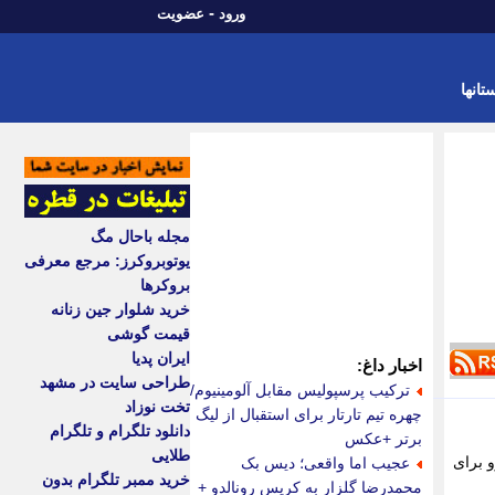
-
ورود
عضویت
تانها
مجله باحال مگ
یوتوبروکرز: مرجع معرفی
بروکرها
خرید شلوار جین زنانه
قیمت گوشی
ایران پدیا
اخبار داغ:
طراحی سایت در مشهد
ترکیب پرسپولیس مقابل آلومینیوم/
تخت نوزاد
چهره تیم تارتار برای استقبال از لیگ
دانلود تلگرام و تلگرام
برتر +عکس
طلایی
 برای
عجیب اما واقعی؛ دیس بک
خرید ممبر تلگرام بدون
محمدرضا گلزار به کریس رونالدو +