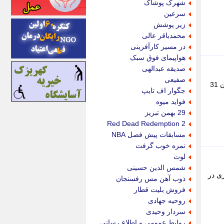
شهرک پوشاک
اینتیتر
سرعین
ایونا نیوز
زیر پوشش
بازتاب آنلاین
محمدباقر عالی
باشگاه خبرنگاران
در مسیر کارآفرینی
باغستان نیوز
هواپیمای فوق سبک
بامبوک
صدیقه عبدالهی
ببین و بخون
صفیعی
تصویر جدید ویدا جوان در شبکه های اجتماعی: زندگی شخصی ویدا جوان ویدا جوان بازیگر و طراح و ایده پرداز کشورمان 31
بدینسان
جگوار اف تایپ
بنکر
فواید میوه
بیت ران
29 بهمن تبریز
پارس فوتبال
Red Dead Redemption 2
پارسینه
مسابقات پیش فصل NBA
پارسینه پلاس
نمره خوب گرفت
پاز آنلاین
لوت
پاس گل
شمس الدین حسینی
پانا
زی در
ذوب آهن مس رفسنجان
پرتو نیوز
فروش بلیت قطار
پرسون
روحیه جهادی
پنجره نیوز
سردار وحیدی
پویامگ
روابط عمومی و اطلاع رسانی