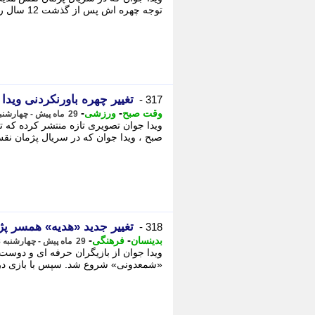
توجه چهره اش پس از گذشت 12 سال را نشان می دهد. - ​
تغییر چهره باورنکردنی ویدا جوان بعد
317 -
-
-
وقت صبح
ورزشی
29 ماه پیش - چهارشنبه 8 فروردین 1403، 08:22
صبح ، ویدا جوان که در سریال پژمان نق
تغییر جدید «هدیه» همسر پژما
318 -
-
-
بدینسان
فرهنگی
29 ماه پیش - چهارشنبه 8 فروردین 1403، 06:23
ویدا جوان از بازیگران حرفه ای و دوست 
«شمعدونی» شروع شد. سپس با بازی در 