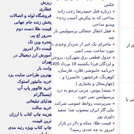
ریزش
عکس
عطاری
درباره قتل حمیدرضا رجب زاده
فروشگاه لوله و اتصالات
مداحی که به پیکرش آسیب زدند+
پخش زنده جام جهانی
ویدیو مداحی
قیمت طلا دست دوم
قفل انتقال جنجالی پرسپولیس باز
سرور اچ پی
شد
پنجره وین تک
ماجرای یک خبر از سردار وحیدی در
 از
قیمت دلار امروز
مورد ساخت بمب اتمی
آموزش ارز دیجیتال در
جدول قطعی برق شهرکرد، بروجن
تهران
و لردگان فردا یکشنبه 18 مرداد 1405
وانت بار
+برنامه خاموشی فلارد، فارسان،
بهترین طراحی سایت یزد
کوهرنگ، فرخشهر، خانمیرزا و...
خرید مانیتور استوک
(چهارمحال و بختیاری )
خرید فالوور پاپ آپ
ببینید| پیوس: مربی ترسو به درد
اینستاگرام
پرسپولیس نمی خورد
ی یا
هدایای تبلیغاتی
سرپرست روابط عمومی شرکت
خرید سالت
ملی گاز ایران منصوب شد؛ سعید
هزینه چاپ کتاب با ارزان
داوری پور
ترین قیمت
قیمت طلا، سکه و دلار در بازار
چاپ کتاب ویژه رتبه بندی
امروز به چه عددی رسید؟