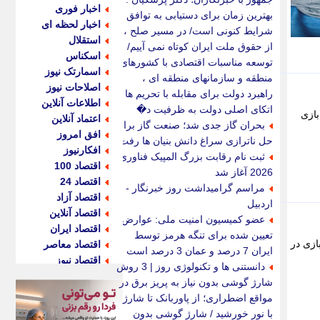
اخبار فوری
بهترین زمان برای دستیابی به توافق
اخبار لحظه ای
شرایط کنونی است/ در مسیر صلح ،
استقلال
از حقوق ملت ایران کوتاه نمی آییم/
اسکناس
توسعه مناسبات اقتصادی با کشورهای
اسمارتک نیوز
منطقه و سازمانهای منطقه ای ،
اصلاحات نیوز
راهبرد دولت برای مقابله با تحریم ها /
اطلاعات آنلاین
اتکای اصلی دولت به ظرفیت د�
بازی
اعتماد آنلاین
بحران گاز جدی شد؛ صنعت گاز برای
افق امروز
حل ناترازی سراغ دانش بنیان ها رفت
افکارنیوز
ثبت نام رقابت بزرگ المپیک فناوری
اقتصاد 100
2026 آغاز شد
اقتصاد 24
مراسم گرامیداشت روز خبرنگار -
اقتصاد آزاد
اردبیل
اقتصاد آنلاین
عضو کمیسیون امنیت ملی: عوارض
اقتصاد ایران
تعیین شده برای تنگه هرمز توسط
ازی در
اقتصاد معاصر
ایران 7 درصد و عمان 3 درصد است
اقتصاد نیوز
دانستنی ها و تکنولوژی روز | 3 روش
اکو ایران
شارژ گوشی بدون نیاز به پریز برق در
اکوفارس
مواقع اضطراری؛ از پاوربانک تا شارژ
اکونگار
با نور خورشید / شارژ گوشی بدون