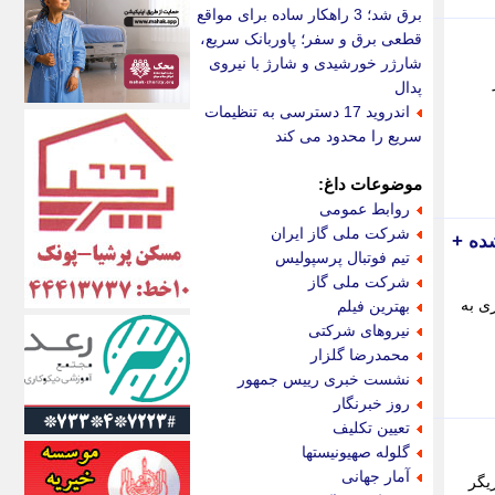
اکونیوز
برق شد؛ 3 راهکار ساده برای مواقع
الف
قطعی برق و سفر؛ پاوربانک سریع،
انتشار آنلاین
شارژر خورشیدی و شارژ با نیروی
اندیشه قرن
پدال
اندیشه معاصر
اندروید 17 دسترسی به تنظیمات
اندیشه ها
سریع را محدود می کند
انرژی پرس
ای استخدام
موضوعات داغ:
ایتنا
روابط عمومی
ایراف
شرکت ملی گاز ایران
ده +
ایران آرت
تیم فوتبال پرسپولیس
ایران آنلاین
شرکت ملی گاز
ایران زندگی
ی به
بهترین فیلم
ایران فوری
نیروهای شرکتی
ایرانی روز
محمدرضا گلزار
ایرانیتال
نشست خبری رییس جمهور
ایرنا
روز خبرنگار
ایسکانیوز
تعیین تکلیف
ایسنا
گلوله صهیونیستها
ایکنا
آمار جهانی
یگر
ایلنا