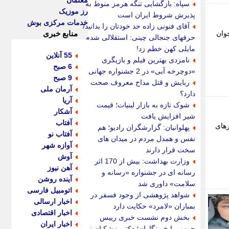
معلمان
سپاه: بازگشایی تنگه هرمز منوط به
رز موزیک
پذیرش شروط ایران است
خدمات مرکزی بوش
آقای فنونی زاده حد خودتان را بدانید/
 جوان
منابع خبری
حرفهای جنجالی چینی: استقلالی شدم
مایلی کهن خطم زد!
55 آنلاین
نامزدی بهترین فیلم و بازیگری
6 صبح
«دوچرخه آبی» در 2 جشنواره جهانی
9 صبح
ربایش و قتل مداح معروف صحت
آرمان ملی
دارد؟
آریا
شوک تازه به بازار لبنیات؛ قیمت
آشکار
شیر افزایش یافت
آفتاب
رهای
پهلوانیان: گزارشگران رادیو؛ هم
آفتاب نو
نفس و همدل مردم در میدان های
آوازه شهر
سخت قرار دارند
آوش
وزارت بهداشت: بیش از 170 اثر
آهن نیوز
رسانه ای در جشنواره «رسانه و
آینده روشن
سلامت» داوری شد
اتومبیل فارسی
شواهد پژوهشی از وجود فسفر در
اخبار ارسالی
بمباران «لامرد» حکایت دارد
اخبار اقتصادی
بخش دوم نشست خبری رییس
اخبار ایران
جمهور با خبرنگاران؛ دکتر پزشکیان :