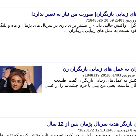
 زیبایی بازیگران| صورت من نیاز به تغییر ندارد!
71848526
ران واکنش جالبی داد. - را بیشتر برای بازی در سریال های پژمان و ماه و پلن
د نسبت به عمل های زیبایی بازیگران ...
جوان به عمل های زیبایی بازیگران زن
71848319
واکنش به عمل های زیبایی بازیگران گفت: طبیعت
گان ماست. یعنی من بینی یا فرم چشمانم را از کسی
زیگر هدیه سریال پژمان پس از 12 سال
71820172
 همسر پژمان جمشیدی را بازی می کرد، تصویری تازه منتشر کرده که تغییر قا