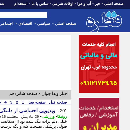
-
-
-
-
-
صفحه اصلی
خبر
آب و هوا
اوقات شرعی
تماس با ما
استخدام
شنبه، 17 مرداد 405
-
-
-
صفحه اصلی
سیاسی
اقتصادی
اجتماعی
اخبار ویدا جوان - صفحه شانزدهم
صفحه قبل
صفحه بعد
1
2
3
4
5
ویدیویی احساسی از دلتنگی
301 -
-
-
رونیکا
ورزشی
29 ماه پیش - پنجشنبه 16 فروردین 1403، 10:03
خیلی دلم برات تنگ شده بود !!! سکانسی
قبولی پزشکی نصیحت کنه و بگه درست رو