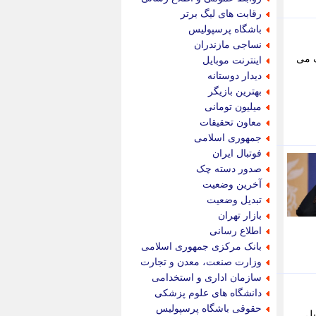
پویه آنلاین
رقابت های لیگ برتر
پیام نفت
باشگاه پرسپولیس
تابناک
نساجی مازندران
تازه نیوز
گ می
اینترنت موبایل
تبیان
دیدار دوستانه
تجارت نیوز
بهترین بازیگر
تحریریه
میلیون تومانی
ترابر نیوز
معاون تحقیقات
ترفندباز
جمهوری اسلامی
تریبون اقتصاد
فوتبال ایران
تسنیم نیوز
صدور دسته چک
تک ناک
آخرین وضعیت
تکراتو
تبدیل وضعیت
توریسم آنلاین
بازار تهران
تولید نیوز
اطلاع رسانی
تیتر فوری
بانک مرکزی جمهوری اسلامی
تیکنا
وزارت صنعت، معدن و تجارت
جاب ویژن
سازمان اداری و استخدامی
جار نیوز
دانشگاه های علوم پزشکی
جالبتر
حقوقی باشگاه پرسپولیس
بل