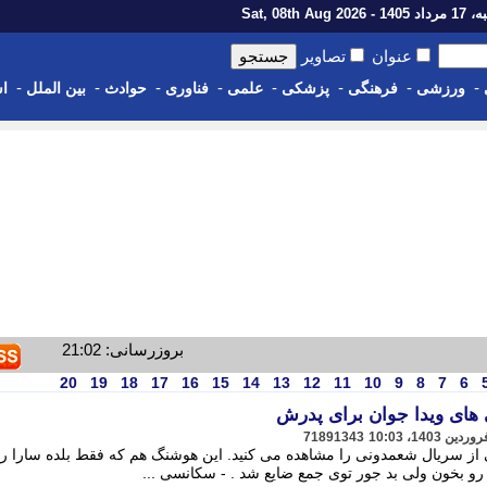
1 - Sat, 08th Aug 2026
عنوان
تصاویر
-
-
-
-
-
-
-
-
ورزشی
فرهنگی
پزشکی
علمی
فناوری
حوادث
بین الملل
اس
بروزرسانی: 21:02
20
19
18
17
16
15
14
13
12
11
10
9
8
7
6
 های ویدا جوان برای پدرش
71891343
 از سریال شعمدونی را مشاهده می کنید. این هوشنگ هم که فقط بلده سارا رو
 بخون ولی بد جور توی جمع ضایع شد . - سکانسی ...