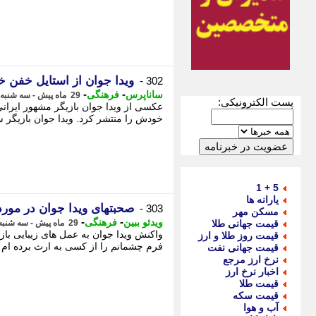
ویدا جوان از استایل خفن خ
302 -
-
-
ساناپرس
فرهنگی
29 ماه پیش - سه شنبه 14 فروردین 1403، 19:48
پست الکترونیکی:
عکسی از ویدا جوان بازیگر مشهور ایرانی
خودش را منتشر کرد. ویدا جوان بازیگر س
5 + 1
یارانه ها
صحبتهای ویدا جوان در مور
303 -
مسکن مهر
-
-
ویدئو ببین
فرهنگی
قیمت جهانی طلا
29 ماه پیش - سه شنبه 14 فروردین 1403، 03:04
واکنش ویدا جوان به عمل های زیبایی باز
قیمت روز طلا و ارز
فرم چشمانم را از کسی به ارث برده ام 
قیمت جهانی نفت
نرخ ارز مرجع
اخبار نرخ ارز
قیمت طلا
قیمت سکه
آب و هوا