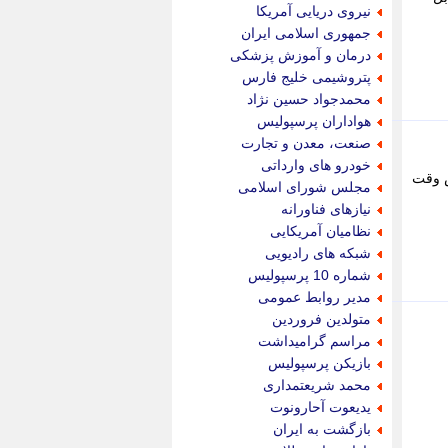
جام جم
نیروی دریایی آمریکا
جدید پرس
جمهوری اسلامی ایران
جماران
درمان و آموزش پزشکی
جوان ایرانی
پتروشیمی خلیج فارس
جهان مانا
محمدجواد حسین نژاد
جهان نگر
هواداران پرسپولیس
جهان نیوز
صنعت، معدن و تجارت
چطور
خودرو های وارداتی
​ - به گزارش وقت
چمپیونات
مجلس شورای اسلامی
چمدون
نیازهای فناورانه
چه خبر
نظامیان آمریکایی
حادثه 24
شبکه های رادیویی
حرف تو
شماره 10 پرسپولیس
حوادث پلاس
مدیر روابط عمومی
حوزه نیوز
متولدین فروردین
خبر آنلاین
مراسم گرامیداشت
خبر جنوب
بازیکن پرسپولیس
خبر سیاسی
محمد شریعتمداری
خبر گردون
یدیعوت آحارونوت
خبر ورزشی
بازگشت به ایران
خبرجو