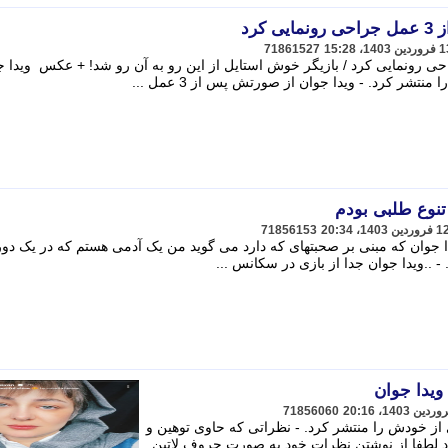
کرد
71861527
 صورتش پس از 3 عمل جراحی رونمایی کرد / بازیگر خوش استایل از این رو به آن رو شد! + عکس ویدا
تشر کرد. - ویدا جوان از صورتش پس از 3 عمل ...
تنوع طلبی بودم
71856153
یدا جوان که مبنی بر صحبتهای که دارد می گوید من یک آدمی هستم که در یک دو
- ..ویدا جوان جدا از بازی در سکانس ...
ویدا جوان
71856060
 از خودش را منتشر کرد. - نظراتی که حاوی توهین و
د لطفا از نوشتن نظرات خود به صورت حروف لاتین