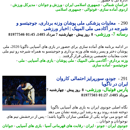
ه کل با حضور ...
سان شمالی
-
جمهوری اسلامی ایران
-
ورزش و جوانان
-
مدیرکل ورزش
-
وی آماده سازی
-
فوتوالی
-
جمهوری اسلامی
2
معاینات پزشکی ملی پوشان وزنه برداری، جوجیتسو و
جه در آکادمی ملی المپیک | اخبار ورزشی
نه 7
-
ورزشی
-
8 روز پیش - چهارشنبه 7 مرداد 1405، 01:45
81977546
در ادامه برنامه های آماده سازی برای حضور در بازی های آسیایی ناگویا 2026، ملی
ان دختر و پسر رشته های وزنه برداری و جوجیتسو به همراه شیرجه رو تیم ملی
 معاینات تخصصی پزشکی قرار گرفتند. ...
ه برداری
-
آکادمی ملی المپیک
-
ملی پوشان
-
بازی های آسیایی
-
ملی
-
یتسو
-
آماده سازی
2
جودو، سورپرایز احتمالی کاروان
ان در ناگویا
س فوتبال
-
ورزشی
-
8 روز پیش - چهارشنبه 7
1، 01:27
81977503
ه اصلی جودوی ایران به بازی های آسیایی ناگویا
ته شده، روند رو به رشد این رشته نشان می دهد
جودو می تواند یکی از شگفتی سازان ناگویا باشد؛ - پس از درخشش تیم های
انان و جوانان ...
وی ایران
-
جودو
-
ایران
-
رقابت های قهرمانی آسیا
-
بازی های آسیایی
-
جوانان