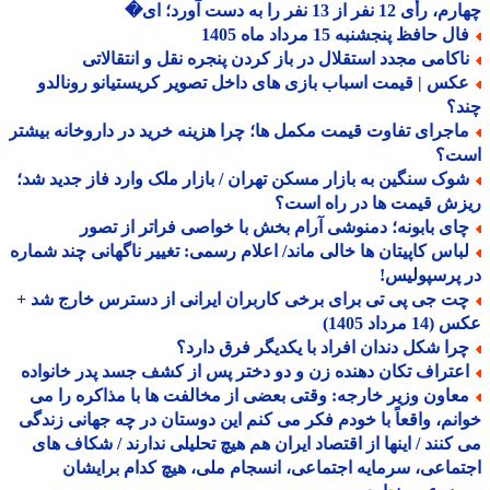
 12 نفر از 13 نفر را به دست آورد؛ ای�
ل حافظ پنجشنبه 15 مرداد ماه 1405
اکامی مجدد استقلال در باز کردن پنجره نقل و انتقالاتی
کس | قیمت اسباب بازی های داخل تصویر کریستیانو رونالدو
د؟
اجرای تفاوت قیمت مکمل ها؛ چرا هزینه خرید در داروخانه بیشتر
ت؟
وک سنگین به بازار مسکن تهران / بازار ملک وارد فاز جدید شد؛
ش قیمت ها در راه است؟
ای بابونه؛ دمنوشی آرام بخش با خواصی فراتر از تصور
باس کاپیتان ها خالی ماند/ اعلام رسمی: تغییر ناگهانی چند شماره
پرسپولیس!
ت جی پی تی برای برخی کاربران ایرانی از دسترس خارج شد +
 مرداد 1405)
را شکل دندان افراد با یکدیگر فرق دارد؟
عتراف تکان دهنده زن و دو دختر پس از کشف جسد پدر خانواده
عاون وزیر خارجه: وقتی بعضی از مخالفت ها با مذاکره را می
نم، واقعاً با خودم فکر می کنم این دوستان در چه جهانی زندگی
کنند / اینها از اقتصاد ایران هم هیچ تحلیلی ندارند / شکاف های
ماعی، سرمایه اجتماعی، انسجام ملی، هیچ کدام برایشان