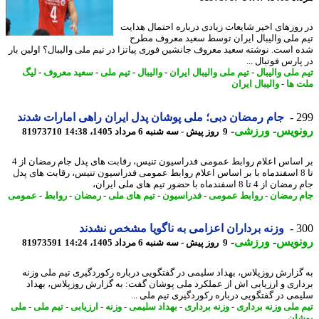
روزهای اخیر شایعات زیادی درباره احتمال هدایت
 ملی والیبال ایران توسط سعید معروف مطرح
 است. نوشته سعید معروف جانشین فوری پیاتزا در تیم ملی والیبال؟ اولین بار
ارس فوتبال ...
 ملی والیبال
-
تیم ملی والیبال ایران
-
والیبال
-
تیم ملی
-
سعید معروف
-
لیگ
 ها
-
والیبال ایران
2
جام رمضان دبی؛ ملی پوشان پدل ایران راهی امارات شدند
نویس
-
ورزشی
-
9 روز پیش - سه شنبه 6 مرداد 1405، 14:38
81973710
بر اساس اعلام روابط عمومی فدراسیون تنیس، رقابت های پدل جام رمضان از 4
تا 8 اسفندماه با بر اساس اعلام روابط عمومی فدراسیون تنیس، رقابت های پدل
 4 تا 8 اسفندماه با حضور تیم های ملی ایران،
 رمضان
-
روابط عمومی
-
فدراسیون
-
تیم های ملی
-
رمضان
-
روابط
-
عمومی
3
وزنه برداران اعزامی به ناگویا مشخص نشدند
نویس
-
ورزشی
-
9 روز پیش - سه شنبه 6 مرداد 1405، 14:24
81973591
گزارش روزپلاس، بهداد سلیمی در گفتگویی درباره رکوردگیری تیم ملی وزنه
اری و ارزیابی اش از عملکرد ملی پوشان گفت: به گزارش روزپلاس، بهداد
می در گفتگویی درباره رکوردگیری تیم ملی ...
 ملی وزنه برداری
-
وزنه برداری
-
بهداد سلیمی
-
وزنه
-
ارزیابی
-
تیم ملی
-
ملی
ان