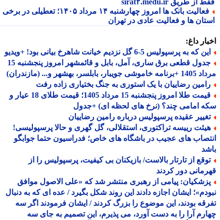
از طریق sirat۲.medu.ir
فعالیت بانک ها امروز چهارشنبه ۱۴ مرداد ۱۴۰۵؛ تعطیلی در برخی
تان ها و فعالیت عادی در تهران
ار داغ:
 که به پرسپولیس 5-6 گل نزدیم خیانت شاهرخ بیانی بود! +ویدیو
جدول قطعی برق ساری، آمل، بابل و قائمشهر امروز پنجشنبه 15
جویبار، بابلسر، بهشهر و... (مازندران)
امین رضاییان با یک استوری به جنگ بختیاری زاده رفت
قیمت طلا امروز پنجشنبه 15 مرداد 1405؛ قیمت طلای 18 عیار و
 امامی چند؟ (نرخ های لحظه ای) +جدول
غییر عقیده پرسپولیس درباره رامین رضاییان
یئت رییسه تراکتوری، استقلالی، گل گهری و حالا پرسپولیسی!
صاب های عجیب در باشگاه های خاص؛ فدراسیون حتما جوابگو
د
وقع از تارتار بالاست/ بازیکنان بی کیفیت، پرسپولیس را از
مانی دور کردند
زشکیان: پیامی از رهبری منتشر شد که «علی الاصول موافق
دم»؛ ایشان اجازه دادند این روند شکل بگیرد / عده ای که به دنبال
قه بودند، این موضوع را بزرگ کردند / ایشان فرمودند اگر سه
رم آرا را به دست آورد، می پذیرم، این تصمیم به جای سه