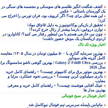
شف شگفت انگیز طلسم های سوسکی و مجسمه های سنگی در
 گورستان باستانی + عکس
ین همه تعلل برای چه؟/ اگر کرویف بود، فران تورس را اخراج می
د!
حقیق از بازیکن بوکاجونیورز به دلیل قاچاق مواد!
وازن دروغین: بارسا بیشتر از رئال خرج کرده؟!
ون من خارجی هستم با من اینطور رفتار می کنید؟/ کاناوارو: در
دوی ازبکستان یک موش حضور داشت!
بار ویژه
تک ناک
بهترین سرمایه گذاری با ۵۰۰ میلیون تومان در سال ۱۴۰۵؛ مقایسه
مل گزینه های سودآور
بررسی Galaxy Z Fold8 Ultra ؛ بهترین گوشی تاشو سامسونگ برای
2026
هترین موتور برق برای کامپیوتر چیست؟ + راهنمای کامل خرید
اتری سیلیکون کربن چیست؟ + بررسی نحوه عملکرد، مزایا و
ایب
ینک آفتابی هوشمند چیست؟ + راهنمای کامل خرید و معرفی
ترین مدل ها
بار فوتبال در صبح فوتبالی
اتیاس یایسله سرمربی تیم فوتبال نیوکاسل شد