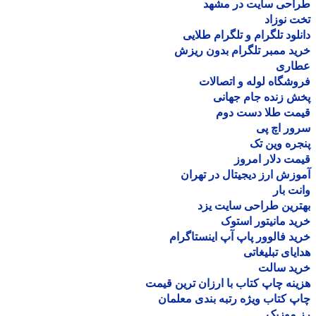
احی سایت در مشهد
 نوزاد
لود تلگرام و تلگرام طلایی
د ممبر تلگرام بدون ریزش
اری
شگاه لوله و اتصالات
 زنده جام جهانی
مت طلا دست دوم
ر اچ پی
ره وین تک
ت دلار امروز
زش ارز دیجیتال در تهران
ت بار
رین طراحی سایت یزد
د مانیتور استوک
د فالوور پاپ آپ اینستاگرام
یای تبلیغاتی
ید سالت
نه چاپ کتاب با ارزان ترین قیمت
 کتاب ویژه رتبه بندی معلمان
موزیک