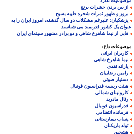
ضوعیت ندارد
ز بین بردن حشرات برنج
روز و ظهور ثمرات شجره طیبه بسیج
زشکیان: علیرغم مشکلات دو سال گذشته، امروز ایران را به
ان یک کشور قدرتمند می شناسند
ابی از نیما شاهرخ شاهی و دو برادر مشهور سینمای ایران
ضوعات داغ:
اربران ایرانی
یما شاهرخ شاهی
ارانه نقدی
امین رضاییان
ستیار صوتی
یئت رییسه فدراسیون فوتبال
ارولینای شمالی
ئال مادرید
دراسیون فوتبال
رمانده انتظامی
ساب بیمارستانی
ولد بازیکنان
شجین