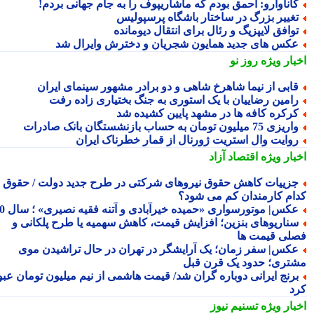
اناوارو: احمق بودم که ماشاریپوف را به جام جهانی بردم!
غییر بزرگ در ساختار باشگاه پرسپولیس
وافق لایپزیگ و رئال برای انتقال دیومانده
کس های جدید همایون شجریان و دخترش وایرال شد
بار ویژه
روز نو
ابی از نیما شاهرخ شاهی و دو برادر مشهور سینمای ایران
امین رضاییان با یک استوری به جنگ بختیاری زاده رفت
رکره کافه ها در مشهد پایین کشیده شد
یزی 75 میلیون تومان به حساب بازنشستگان بانک صادرات
وایت وال استریت ژورنال از قمار خطرناک ایران
بار ویژه
اقتصاد آزاد
زییات کاهش حقوق نیروهای شرکتی در طرح جدید دولت / حقوق
ام کارمندان کم می شود؟
کس| موتورسواری «حمیده خیرآبادی و آتنه فقیه نصیری» ؛ سال 70
ناریوهای بنزین؛ افزایش قیمت، کاهش سهمیه یا طرح پلکانی و
لی قیمت ها
کس| سفر زمان؛ یک آرایشگر در تهران در حال تراشیدن موی
تری؛ حدود یک قرن قبل
رنج ایرانی دوباره گران شد/ قیمت هاشمی از نیم میلیون تومان عبور
د
بار ویژه
تسنیم نیوز