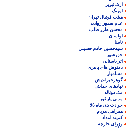
رک تبریز
ورنگ
یئت فوتبال تهران
دم صدور روادید
حسن طرز طلب
ولسان
بینا
یدحسین خادم حسینی
زرشهر
ثر باستانی
منوش های پاییزی
سلمیار
وهرخیراندیش
هادهای حمایتی
ک دونالد
ربی پارکور
وادث دی ماه 96
مراهی مردم
میته امداد
زرای خارجه