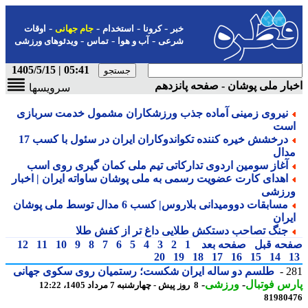
-
-
-
-
خبر
کرونا
استخدام
جام جهانی
اوقات
-
-
-
شرعی
آب و هوا
تماس
ویدئوهای ورزشی
05:41 | 1405/5/15
ار ملی پوشان - صفحه پانزدهم
سرویسها
نیروی زمینی آماده جذب ورزشکاران مشمول خدمت سربازی
ست
درخشش خیره کننده تکواندوکاران ایران در سئول با کسب 17
دال
آغاز سومین اردوی تدارکاتی تیم ملی کمان گیری روی اسب
اهدای کارت عضویت رسمی به ملی پوشان ساواته ایران | اخبار
رزشی
مسابقات دوومیدانی بلاروس| کسب 6 مدال توسط ملی پوشان
یران
جنگ تصاحب دستکش طلایی داغ تر از کفش طلا
حه قبل
صفحه بعد
1
2
3
4
5
6
7
8
9
10
11
12
20
19
18
17
16
15
14
2
طلسم دو ساله ایران شکست؛ رستمیان روی سکوی جهانی
س فوتبال
-
ورزشی
-
8 روز پیش - چهارشنبه 7 مرداد 1405، 12:22
81980