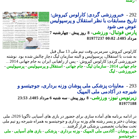
ته
2
خبرورزشی گردی| کارلوس کیروش:
یخ مسابقات با نظر استقلال و پرسپولیس
ض می شود
س فوتبال
-
ورزشی
-
8 روز پیش - چهارشنبه 7
1، 00:02
81977237
کارلوس کیروش، سرمربی وقت تیم ملی 13 سال قبل
شدت با استقلال، پرسپولیس و البته سازمان لیگ دچار چالش شده بود. نوشته
رزشی گردی| کارلوس کیروش: - پس از راهیابی ایران به جام جهانی 2014 ...
جهانی 2014
-
سازمان لیگ
-
جام جهانی
-
استقلال و پرسپولیس
-
پرسپولیس
-
ورزشی
-
لیگ
2
معاینات پزشکی ملی پوشان وزنه برداری، جوجیتسو و
جه در آکادمی ملی المپیک
نویس نیوز
-
ورزشی
-
8 روز پیش - سه شنبه 6 مرداد 1405، 23:53
81977
در ادامه برنامه های آماده سازی برای حضور در بازی های آسیایی ناگویا 2026، ملی
ان دختر و پسر رشته های وزنه برداری و جوجیتسو به همراه شیرجه رو تیم ملی
 معاینات تخصصی پزشکی قرار گرفتند. ...
 پوشان
-
آکادمی ملی المپیک
-
وزنه برداری
-
پزشکی
-
بازی های آسیایی
-
ملی
جیتسو