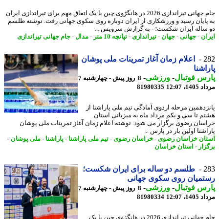
جام جهانی تیراندازی 2026 در هانگژوی چین با یک اتفاق مهم برای تیراندازی ایران
پایان رسید و ورزشکاری از ایران دوباره روی سکوی جهانی رفت. نوشته طلسم
ساله ایران شکست؛ - به گزارش سرویس ...
ان
-
جهانی
-
جهان
-
تیراندازی
-
تپانچه 10 متر
-
مدال
-
جام جهانی تیراندازی
2
اعلام زمان آغاز تمرینات ملی پوشان
اشنا
س فوتبال
-
ورزشی
-
8 روز پیش - چهارشنبه 7
1، 12:07
81980335
زدهمین مرحله اردوی آمادگی تیم ملی پاراشنا از
م تا سی و یکم مرداد ماه به میزبانی استان
سان رضوی برگزار می شود. نوشته اعلام زمان آغاز تمرینات ملی پوشان
شنا اولین بار در پارس ...
ان خراسان رضوی
-
خراسان رضوی
-
تیم ملی پاراشنا
-
پاراشنا
-
ملی پوشان
-
زار
-
استان خراسان
2
طلسم دو ساله برای ایران شکست؛
تمیان روی سکوی جهانی
س فوتبال
-
ورزشی
-
8 روز پیش - چهارشنبه 7
1، 12:07
81980334
جام جهانی تیراندازی 2026 در هانگژوی چین با یک