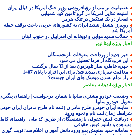
صبانیت ترامپ از رؤیافروشی وزیر جنگ آمریکا در قبال ایران
منیت غذایی آمریکا در گرو تأمین کود شمیایی
نفجار در یک نفتکش در تنگه هرمز
ویترز: هشدار شدید ایران به کشورهای عربی، باعث توقف حمله
ریکا شد
ملات شدید هوایی و توپخانه ای اسراییل در جنوب لبنان
بار ویژه
ایونا نیوز
بر جدید از پرداخت معوقات بازنشستگان
ین فرودگاه از فردا تعطیل می شود
هره خاطره ساز تلویزیون بعد از 33 سال برگشت
عافیت سربازی تمدید شد/ برای این افراد تا پایان 1407
از تمام نشدن موشک های ایران چیست؟
بار ویژه
اندیشه معاصر
ضعیت خودرو مشتری سایپا با شماره درخواست | راهنمای پیگیری
ویل خودرو سایپا
ایت ایران خودرو طرح مادران | ثبت نام طرح مادران ایران خودرو،
ایط، زمان ثبت نام و نحوه ورود
ریافت فیش حقوقی بازنشستگان از طریق کد ملی | راهنمای کامل
اهده و دانلود فیش حقوقی
امانه جدید سنجش بدو ورود دانش آموزان اعلام شد؛ نوبت گیری