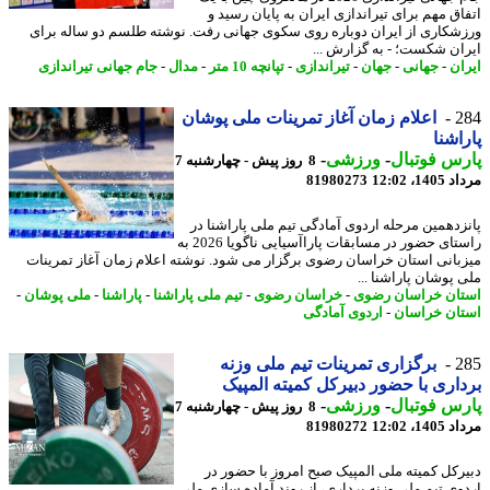
اق مهم برای تیراندازی ایران به پایان رسید و
شکاری از ایران دوباره روی سکوی جهانی رفت. نوشته طلسم دو ساله برای
ان شکست؛ - به گزارش ...
ان
-
جهانی
-
جهان
-
تیراندازی
-
تپانچه 10 متر
-
مدال
-
جام جهانی تیراندازی
2
اعلام زمان آغاز تمرینات ملی پوشان
اشنا
س فوتبال
-
ورزشی
-
8 روز پیش - چهارشنبه 7
1، 12:02
81980273
زدهمین مرحله اردوی آمادگی تیم ملی پاراشنا در
راستای حضور در مسابقات پاراآسیایی ناگویا 2026 به
بانی استان خراسان رضوی برگزار می شود. نوشته اعلام زمان آغاز تمرینات
 پوشان پاراشنا ...
ان خراسان رضوی
-
خراسان رضوی
-
تیم ملی پاراشنا
-
پاراشنا
-
ملی پوشان
-
ان خراسان
-
اردوی آمادگی
2
برگزاری تمرینات تیم ملی وزنه
اری با حضور دبیرکل کمیته المپیک
س فوتبال
-
ورزشی
-
8 روز پیش - چهارشنبه 7
1، 12:02
81980272
رکل کمیته ملی المپیک صبح امروز با حضور در
وی تیم ملی وزنه برداری، از روند آماده سازی ملی