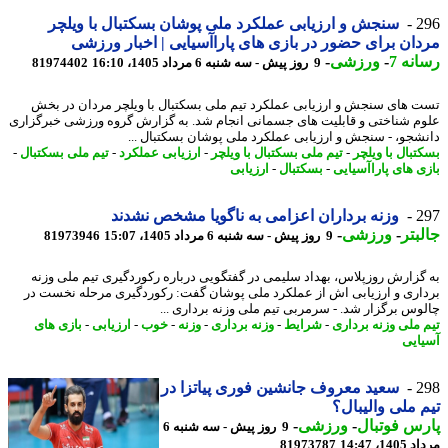
2
سنجش و ارزیابی عملکرد ملی پوشان بسکتبال با ویلچر
ان برای حضور در بازی های پاراآسیایی | اخبار ورزشی
نه 7
-
ورزشی
-
9 روز پیش - سه شنبه 6 مرداد 1405، 16:10
81974402
 های سنجش و ارزیابی عملکرد تیم ملی بسکتبال با ویلچر مردان در بخش
م شناختی و قابلیت های جسمانی انجام شد. به گزارش گروه ورزشی خبرگزاری
شجو، - سنجش و ارزیابی عملکرد ملی پوشان بسکتبال ...
تبال با ویلچر
-
تیم ملی بسکتبال با ویلچر
-
ارزیابی عملکرد
-
تیم ملی بسکتبال
-
ی های پاراآسیایی
-
بسکتبال
-
ارزیابی
2
وزنه برداران اعزامی به ناگویا مشخص نشدند
بتر
-
ورزشی
-
9 روز پیش - سه شنبه 6 مرداد 1405، 15:07
81973946
گزارش روزپلاس، بهداد سلیمی در گفتگویی درباره رکوردگیری تیم ملی وزنه
اری و ارزیابی اش از عملکرد ملی پوشان گفت: رکوردگیری مرحله نخست در
وس برگزار شد. - سرمربی تیم ملی وزنه برداری ...
 ملی وزنه برداری
-
شرایط
-
وزنه برداری
-
وزنه
-
خوب
-
ارزیابی
-
بازی های
ایی
2
سعید معروف جانشین فوری پیاتزا در
 ملی والیبال؟
س فوتبال
-
ورزشی
-
9 روز پیش - سه شنبه 6
1، 14:47
81973787