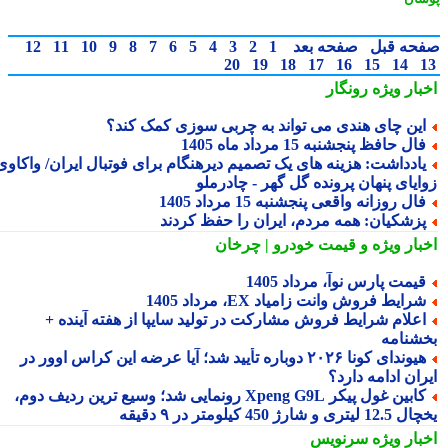
حه قبل
صفحه بعد
1
2
3
4
5
6
7
8
9
10
11
12
20
19
18
17
16
15
14
بار ویژه
رونگار
ین چای هندی می تواند به چربی سوزی کمک کند؟
ال حافظ پنجشنبه 15 مرداد ماه 1405
ادداشت: هزینه های یک تصمیم دیرهنگام برای فوتبال ایران/ واکاوی
ایای پنهان پرونده گل گهر - چادرملو
ال روزانه واقعی پنجشنبه 15 مرداد 1405
زشکیان: همه مردم، ایران را حفظ کردند
بار ویژه
و قیمت خودرو | چرخان
یمت پارس نوآ، مرداد 1405
رایط فروش وانت زامیاد EX، مرداد 1405
علام شرایط فروش مشارکت در تولید سایپا از هفته آینده +
شنامه
هیوندای کونا ۲۰۲۶ دوباره تأیید شد؛ آیا عرضه این کراس اوور در
ان ادامه دارد؟
کابین غول پیکر Xpeng G9L رونمایی شد؛ وسیع ترین ردیف دوم،
ری و شارژ 450 کیلومتر در ۹ دقیقه
بار ویژه
سرنویس