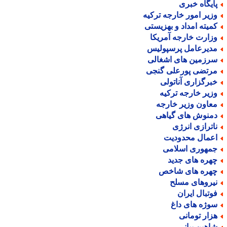
ایگاه خبری
زیر امور خارجه ترکیه
میته امداد و بهزیستی
زارت خارجه آمریکا
دیرعامل پرسپولیس
رزمین های اشغالی
رتضی پورعلی گنجی
برگزاری آناتولی
زیر خارجه ترکیه
عاون وزیر خارجه
منوش های گیاهی
اترازی انرژی
عمال محدودیت
مهوری اسلامی
هره های جدید
هره های شاخص
یروهای مسلح
وتبال ایران
وژه های داغ
زار تومانی
اهین بیانی