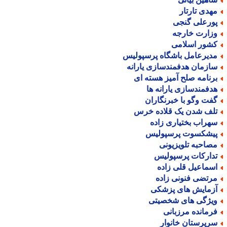
هدی تارتار
ورعلی گنجی
زارت خارجه
شور اسلامی
دیرعامل باشگاه پرسپولیس
ازمان هدفمندسازی یارانه
رنامه صلح آمیز هسته ای
دفمندسازی یارانه ها
فت وگو با خبرنگاران
لف شدن یک قلاده خرس
هراب بختیاری زاده
یشکسوت پرسپولیس
صاحبه تلویزیونی
دارکات پرسپولیس
سماعیل قلی زاده
رتضی فنونی زاده
زمایش های پزشکی
یژگی های شخصیتی
رمانده مرزبانی
رپرستان خانوار