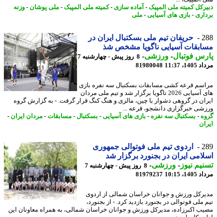
رکل کمیته ملی المپیک
-
آماده سازی
-
کمیته ملی المپیک
-
ملی پوشان
-
وزنه
اری
-
بازی های آسیایی
-
ملی
2
حریفان تیم ملی بسکتبال ایران در
بقات آسیایی ناگویا مشخص شذ
س فوتبال
-
ورزشی
-
8 روز پیش - چهارشنبه 7
1، 11:37
81980048
سم قرعه کشی مسابقات بسکتبال سه نفره بازی
های آسیایی 2026 ناگویا برگزار شد و تیم ملی مردان
ان در گروهی دشوار با چین، مالزی و هنگ کنگ قرار گرفت. - به گزارش گروه
شی خبرگزاری دانشجو، قرعه ...
ه
-
بسکتبال سه نفره
-
بازی های آسیایی
-
بسکتبال
-
مسابقات
-
مردان ایران
-
ان
2
اردوی تیم ملی فوتوالی جمهوری
امی ایران در بجنورد برگزار شد
یم نیوز
-
ورزشی
-
8 روز پیش - چهارشنبه 7
1، 10:15
81979237
رکل ورزش و جوانان خراسان شمالی از اردوی
ملی فوتوالی در بجنورد بازدید کرد. - از بجنورد،
ب اکبرزاده، مدیرکل ورزش و جوانان خراسان شمالی، به همراه معاونان این