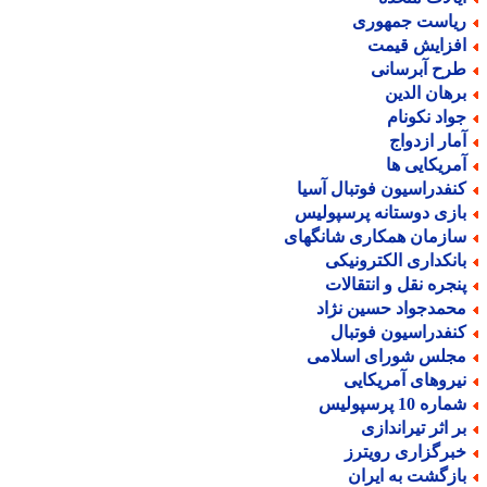
یاست جمهوری
فزایش قیمت
رح آبرسانی
رهان الدین
واد نکونام
مار ازدواج
مریکایی ها
نفدراسیون فوتبال آسیا
ازی دوستانه پرسپولیس
ازمان همکاری شانگهای
انکداری الکترونیکی
نجره نقل و انتقالات
حمدجواد حسین نژاد
نفدراسیون فوتبال
جلس شورای اسلامی
یروهای آمریکایی
اره 10 پرسپولیس
ر اثر تیراندازی
برگزاری رویترز
ازگشت به ایران