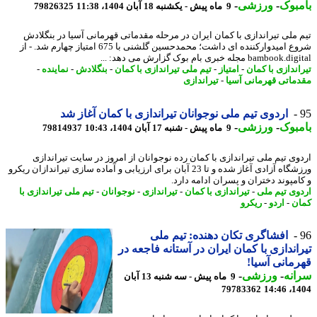
بوک
-
ورزشی
-
9 ماه پیش - یکشنبه 18 آبان 1404، 11:38
79826325
 ملی تیراندازی با کمان ایران در مرحله مقدماتی قهرمانی آسیا در بنگلادش
شروع امیدوارکننده ای داشت؛ محمدحسین گلشنی با 675 امتیاز چهارم شد. - از
bambo مجله خبری بام بوک گزارش می دهد: ...
اندازی با کمان
-
امتیاز
-
تیم ملی تیراندازی با کمان
-
بنگلادش
-
نماینده
-
ماتی قهرمانی آسیا
-
تیراندازی
اردوی تیم ملی نوجوانان تیراندازی با کمان آغاز شد
بوک
-
ورزشی
-
9 ماه پیش - شنبه 17 آبان 1404، 10:43
79814937
وی تیم ملی تیراندازی با کمان رده نوجوانان از امروز در سایت تیراندازی
ورزشگاه آزادی آغاز شده و تا 23 آبان برای ارزیابی و آماده سازی تیراندازان ریکرو
امپوند دختران و پسران ادامه دارد.
وی تیم ملی
-
تیراندازی با کمان
-
تیراندازی
-
نوجوانان
-
تیم ملی تیراندازی با
ن
-
اردو
-
ریکرو
افشاگری تکان دهنده: تیم ملی
اندازی با کمان ایران در آستانه فاجعه در
مانی آسیا!
نه
-
ورزشی
-
9 ماه پیش - سه شنبه 13 آبان
79783362
1404