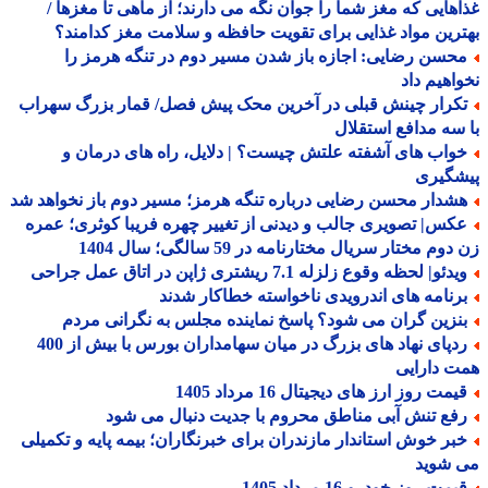
هایی که مغز شما را جوان نگه می دارند؛ از ماهی تا مغزها /
رین مواد غذایی برای تقویت حافظه و سلامت مغز کدامند؟
حسن رضایی: اجازه باز شدن مسیر دوم در تنگه هرمز را
اهیم داد
کرار چینش قبلی در آخرین محک پیش فصل/ قمار بزرگ سهراب
سه مدافع استقلال
واب های آشفته علتش چیست؟ | دلایل، راه های درمان و
شگیری
شدار محسن رضایی درباره تنگه هرمز؛ مسیر دوم باز نخواهد شد
کس| تصویری جالب و دیدنی از تغییر چهره فریبا کوثری؛ عمره
وم مختار سریال مختارنامه در 59 سالگی؛ سال 1404
دئو| لحظه وقوع زلزله 7.1 ریشتری ژاپن در اتاق عمل جراحی
رنامه های اندرویدی ناخواسته خطاکار شدند
نزین گران می شود؟ پاسخ نماینده مجلس به نگرانی مردم
ردپای نهاد های بزرگ در میان سهامداران بورس با بیش از 400
 دارایی
مت روز ارز های دیجیتال 16 مرداد 1405
فع تنش آبی مناطق محروم با جدیت دنبال می شود
بر خوش استاندار مازندران برای خبرنگاران؛ بیمه پایه و تکمیلی
 شوید
مت روز خودرو 16 مرداد 1405