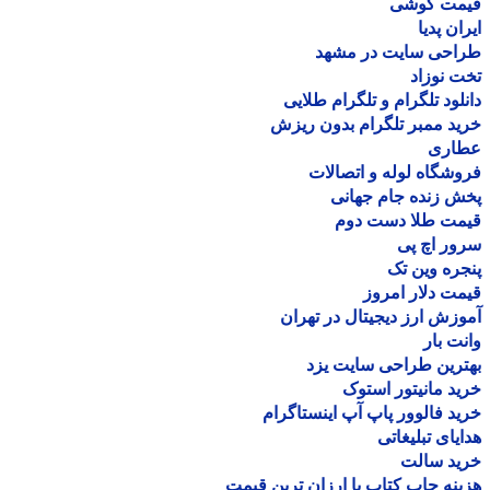
مت گوشی
ان پدیا
احی سایت در مشهد
 نوزاد
لود تلگرام و تلگرام طلایی
د ممبر تلگرام بدون ریزش
اری
شگاه لوله و اتصالات
 زنده جام جهانی
مت طلا دست دوم
ر اچ پی
ره وین تک
ت دلار امروز
زش ارز دیجیتال در تهران
ت بار
رین طراحی سایت یزد
د مانیتور استوک
د فالوور پاپ آپ اینستاگرام
یای تبلیغاتی
ید سالت
نه چاپ کتاب با ارزان ترین قیمت