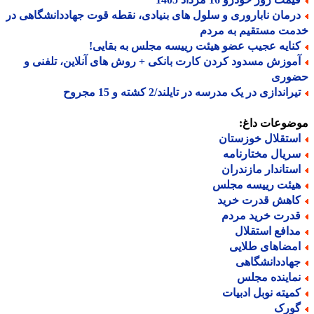
رمان ناباروری و سلول های بنیادی، نقطه قوت جهاددانشگاهی در
مت مستقیم به مردم
نایه عجیب عضو هیئت رییسه مجلس به بقایی!
موزش مسدود کردن کارت بانکی + روش های آنلاین، تلفنی و
وری
راندازی در یک مدرسه در تایلند/2 کشته و 15 مجروح
ضوعات داغ:
ستقلال خوزستان
ریال مختارنامه
ستاندار مازندران
یئت رییسه مجلس
اهش قدرت خرید
درت خرید مردم
دافع استقلال
مضاهای طلایی
هاددانشگاهی
ماینده مجلس
میته نوبل ادبیات
ورک