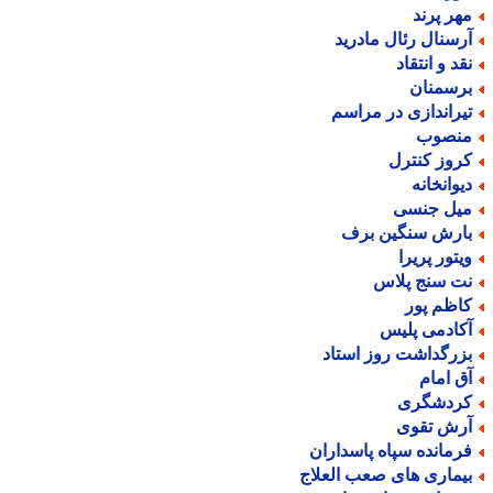
هر پرند
رسنال رئال مادرید
قد و انتقاد
رسمنان
یراندازی در مراسم
نصوب
روز کنترل
یوانخانه
یل جنسی
ارش سنگین برف
یتور پریرا
ت سنج پلاس
اظم پور
کادمی پلیس
زرگداشت روز استاد
ق امام
ردشگری
رش تقوی
رمانده سپاه پاسداران
یماری های صعب العلاج