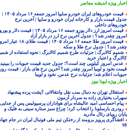
بار ویژه
اندیشه معاصر
قیمت خودروهای ایران خودرو سایپا امروز جمعه ۱۶ مرداد ۱۴۰۵ |
ول قیمت بازار و کارخانه ایران خودرو و سایپا | آخرین نرخ
دروهای داخلی
قیمت امروز ارز دلار یورو جمعه ۱۶ مرداد ۱۴۰۵ | قیمت دلار و یورو
روز چقدر شد؟ | جدول آخرین نرخ ارز در بازار آزاد
قیمت امروز طلا جمعه ۱۶ مرداد ۱۴۰۵ | قیمت طلای ۱۸ عیار امروز
در شد؟ | جدول نرخ طلا و سکه
میم کالابرگ | جزئیات طرح شمیم کالابرگ | نحوه استفاده از شمیم
لابرگ و اعتبار خرید
دس امروز کیلویی چند است؟؛ جدول جدید قیمت حبوبات را ببینید /
مت نخود و لوبیا امروز چقدر شد؟ آخرین نرخ های بازار / قیمت روز
وبات اعلام شد؛ جزئیات نرخ عدس، نخود و لوبیا
بار ویژه
ایونا نیوز
ستقلال تهران به دنبال بمب نقل وانتقالاتی ؟پشت پرده پیشنهاد
راب بختیاری زاده به سردار آزمون
یام احساسی امید عالیشاه برای هواداران پرسپولیس پس از جدایی
ودری بارسلونا را انتخاب کرد؛ چراغ سبز ستاره سیتی به فلیک و
یان رویای رئال مادرید
فشاگری پرویز برومند از رختکن تیم ملی فوتبال ایران در جام جهانی