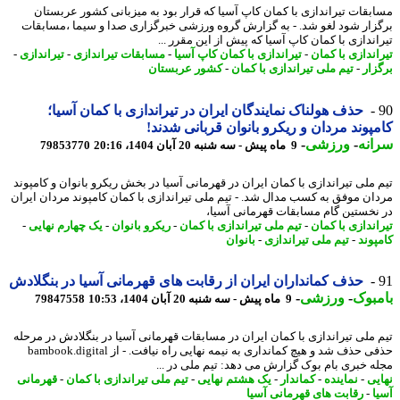
بقات تیراندازی با کمان کاپ آسیا که قرار بود به میزبانی کشور عربستان
زار شود لغو شد. - به گزارش گروه ورزشی خبرگزاری صدا و سیما ،مسابقات
اندازی با کمان کاپ آسیا که پیش از این مقرر ...
اندازی با کمان
-
تیراندازی با کمان کاپ آسیا
-
مسابقات تیراندازی
-
تیراندازی
-
زار
-
تیم ملی تیراندازی با کمان
-
کشور عربستان
حذف هولناک نمایندگان ایران در تیراندازی با کمان آسیا؛
پوند مردان و ریکرو بانوان قربانی شدند!
نه
-
ورزشی
-
9 ماه پیش - سه شنبه 20 آبان 1404، 20:16
79853770
 ملی تیراندازی با کمان ایران در قهرمانی آسیا در بخش ریکرو بانوان و کامپوند
ان موفق به کسب مدال شد. - تیم ملی تیراندازی با کمان کامپوند مردان ایران
نخستین گام مسابقات قهرمانی آسیا،
اندازی با کمان
-
تیم ملی تیراندازی با کمان
-
ریکرو بانوان
-
یک چهارم نهایی
-
پوند
-
تیم ملی تیراندازی
-
بانوان
حذف کمانداران ایران از رقابت های قهرمانی آسیا در بنگلادش
بوک
-
ورزشی
-
9 ماه پیش - سه شنبه 20 آبان 1404، 10:53
79847558
 ملی تیراندازی با کمان ایران در مسابقات قهرمانی آسیا در بنگلادش در مرحله
حذفی حذف شد و هیچ کمانداری به نیمه نهایی راه نیافت. - از bambook.digital
ه خبری بام بوک گزارش می دهد: تیم ملی در ...
یی
-
نماینده
-
کماندار
-
یک هشتم نهایی
-
تیم ملی تیراندازی با کمان
-
قهرمانی
ا
-
رقابت های قهرمانی آسیا