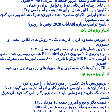
یمت طلا و سکه امروز جمعه 16 مرداد 1405 +جدول
دعای رسانه آمریکایی درباره توافق ایران و عمان
اوی: بارسا این فصل برای فتح همه جام ها می جنگد!
دافع ایرانی ناگهان منصرف شد؛/ فوری: شوک شبانه پورعلی گنجی
 علی منصور!
اسخ ترامپ درباره انتخابات 2028 /ونس یا روبیو؟
بار ویژه
تک ناک
موزش مسدود کردن کارت بانکی + روش های آنلاین، تلفنی و
وری
هترین شغل های هوش مصنوعی در سال ۲۰۲۶
رخودروی ۲.۵ میلیون دلاری Blackbird هنسی رونمایی شد + تصویر
گوشی M8 Power پوکو با باتری ۸۰۰۰ میلی آمپرساعتی معرفی شد
تصویر
الگرد بلک هاوک به سکوی پرتاب پهپادهای رزمی تبدیل می شود
بار ویژه
روز نو
رسپولیس با یک عکس، رامین رضاییان را سوژه کرد
زشکیان: هر زمان می خواهیم کاری انجام دهیم، می گویند فعلاً
ت نگه دارید/ چه زمانی باید دست بزنیم؟ زمانی که خودمان غرق
یم
یمت دلار و یورو امروز جمعه 16 مرداد 1405
یمت سکه و طلا امروز جمعه 16 مرداد 1405
یمت خودرو در بازر امروز 16 مردادماه 1405