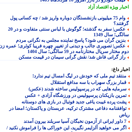
بار ویژه
اقتصاد آزاد
وام 75 میلیونی بازنشستگان دوباره واریز شد / چه کسانی پول
فتند؟
عکس| سفر به گذشته؛ گوگوش با لباس سنتی متفاوت و در 20
گی؛ سال 1349
نزین گران می شود؟ پاسخ نماینده مجلس به نگرانی مردم
کس| تصویری جالب و دیدنی از تغییر چهره فریبا کوثری؛ عمره زن
 مختار سریال مختارنامه در 59 سالگی؛ سال 1404
از گرانی فاش شد/ نقش گرانی سیمان در قیمت مسکن
ار داغ:
نتقد تیم ملی که خودش در لیگ امسال تیم ندارد!
مار بزرگ سهراب با سه مدافع استقلال
رمایه هایی که در پرسپولیس ساخته شدند (عکس)
مرین بازیکنان پرسپولیس در ورزشگاه آزادی + عکس
شت پرده غیبت یاغی جدید فوتبال در بازی های دوستانه
وافقنامه دفاعی مشترک ترکیه، عربستان و پاکستان؛ امضا در
اض
 سربلند بیرون آمدند
گر می خواهید آلزایمر نگیرید، این خوراکی ها را فراموش نکنید /