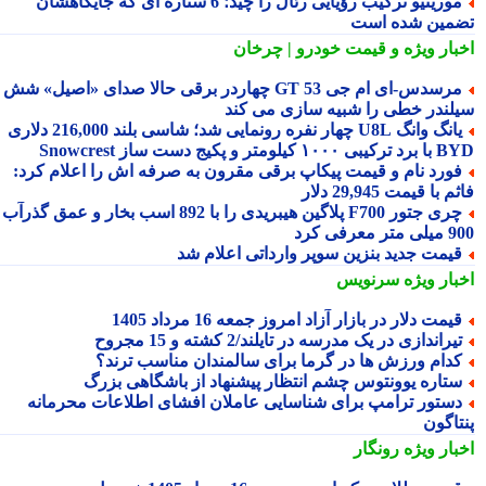
مورینیو ترکیب رؤیایی رئال را چید؛ 6 ستاره ای که جایگاهشان
مین شده است
بار ویژه
و قیمت خودرو | چرخان
مرسدس‑ای ام جی GT 53 چهاردر برقی حالا صدای «اصیل» شش
لندر خطی را شبیه سازی می کند
یانگ وانگ U8L چهار نفره رونمایی شد؛ شاسی بلند 216,000 دلاری
۱ کیلومتر و پکیج دست ساز Snowcrest
ورد نام و قیمت پیکاپ برقی مقرون به صرفه اش را اعلام کرد:
 با قیمت 29,945 دلار
چری جتور F700 پلاگین هیبریدی را با 892 اسب بخار و عمق گذرآب
 معرفی کرد
یمت جدید بنزین سوپر وارداتی اعلام شد
بار ویژه
سرنویس
یمت دلار در بازار آزاد امروز جمعه 16 مرداد 1405
یراندازی در یک مدرسه در تایلند/2 کشته و 15 مجروح
دام ورزش ها در گرما برای سالمندان مناسب ترند؟
تاره یوونتوس چشم انتظار پیشنهاد از باشگاهی بزرگ
ستور ترامپ برای شناسایی عاملان افشای اطلاعات محرمانه
تاگون
بار ویژه
رونگار