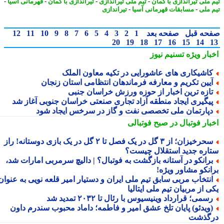
 ملی تیراندازی با کمان
-
تیم ملی تیراندازی
-
تیراندازی با کمان
-
قهرمانی آسیا
-
 ملی
-
مسابقات قهرمانی آسیا
-
تیراندازی
حه قبل
صفحه بعد
1
2
3
4
5
6
7
8
9
10
11
12
20
19
18
17
16
15
14
بار ویژه
تسنیم نیوز
اشیکاری های عاشورایی در تکیه معاون الملک
یین تکریم و معارفه فرماندهان انتظامی استان زنجان
ازه ترین اخبار از حوزه ورزش خراسان جنبی
یگیری ایجاد منطقه آزاد تجاری صنعتی خراسان جنوبی آغاز شد
پارتمان ملی تخصصی نفت و گاز در سرخس ایجاد شود
بار فوتبال در صبح فوتبالی
سحرخیزان؛ از ۳ گل در یک فصل تا ۲ گل در یک بازی دوستانه! راز
اره جدید استقلال چیست؟
رانکو در آستانه بازگشت به فوتبال؟ | دالیچ سرمربی امارات شد،
انکو مشاور ویژه!
نتخاب مربی سابق تیم ملی ایران و دستیار امیر قلعه نویی به عنوان
 از مربیان تیم ملی ایتالیا
سمی؛ قرارداد وینیسیوس با رئال تا ۲۰۳۲ تمدید شد
ویدئو) پایان تلخ عشق امیر و فاطمه؛ داماد محبوب سندرم داون
گذشت