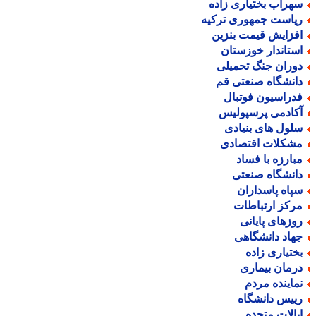
هراب بختیاری زاده
یاست جمهوری ترکیه
فزایش قیمت بنزین
ستاندار خوزستان
وران جنگ تحمیلی
انشگاه صنعتی قم
دراسیون فوتبال
کادمی پرسپولیس
لول های بنیادی
شکلات اقتصادی
بارزه با فساد
انشگاه صنعتی
پاه پاسداران
رکز ارتباطات
وزهای پایانی
هاد دانشگاهی
ختیاری زاده
رمان بیماری
ماینده مردم
ییس دانشگاه
یالات متحده