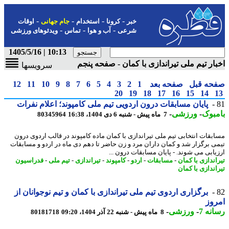
-
-
-
-
خبر
کرونا
استخدام
جام جهانی
اوقات
-
-
-
شرعی
آب و هوا
تماس
ویدئوهای ورزشی
10:13 | 1405/5/16
ار تیم ملی تیراندازی با کمان - صفحه پنجم
سرویسها
حه قبل
صفحه بعد
1
2
3
4
5
6
7
8
9
10
11
12
20
19
18
17
16
15
14
پایان مسابقات درون اردویی تیم ملی کامپوند؛ اعلام نفرات
بوک
-
ورزشی
-
7 ماه پیش - شنبه 6 دی 1404، 16:38
80345964
بقات انتخابی تیم ملی تیراندازی با کمان ماده کامپوند در قالب اردوی درون
ی برگزار شد و کمان داران مرد و زن حاضر تا دهم دی ماه در اردو و مسابقات
یابی می شوند. - پایان مسابقات درون ...
اندازی با کمان
-
مسابقات
-
اردو
-
کامپوند
-
تیراندازی
-
تیم ملی
-
فدراسیون
اندازی با کمان
برگزاری اردوی تیم ملی تیراندازی با کمان و تیم نوجوانان از
وز
نه 7
-
ورزشی
-
8 ماه پیش - شنبه 22 آذر 1404، 09:20
80181718