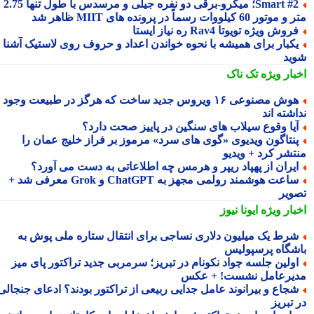
Smart #2؛ میکرو-برقی دو نفره جیلی و مرسدس با طول تنها 2.75
ور 60 کیلووات رسماً در پرونده های MIIT ظاهر شد
روش ویژه تویوتا Rav4 ره نیاز ایستا
کبار برای همیشه با نحوه خواندن اعداد و حروف روی لاستیک آشنا
ید
بار ویژه
تک ناک
هوش مصنوعی ۱۶ ویروس جدید ساخت که هرگز در طبیعت وجود
شته اند
یا وقوع سیلاب های سنگین در پاییز صحت دارد؟
نتاگون ویدیوی «گوی های سرد» مرموز بر فراز خلیج عمان را
تشر کرد + ویدیو
یران از پهپاد ریپر و هرمس چه اطلاعاتی به دست می آورد؟
ساعت هوشمند رولمی مجهز به ChatGPT و Grok معرفی شد +
ویر
بار ویژه
ایونا نیوز
رط یک میلیون دلاری نساجی برای انتقال ستاره ملی پوش به
شگاه پرسپولیس
ولین جلسه جواد نکونام در تبریز؛ سرمربی جدید تراکتور پای میز
یرعامل نشست! + عکس
جاع و بیرانوند عامل جدایی ربیعی از تراکتور بودند؟ ادعای جنجالی
تبریز