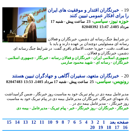
خبرنگاران اقتدار و موفقیت های ایران
برای افکار عمومی تبیین کنند
ه نیوز
-
سیاسی
-
23 ساعت پیش - شنبه 17
1، 15:47
82048392
شرایط جنگ رسانه ای دشمن، خبرنگاران و فعالان
نه ای مسئولیتی دوچندان بر عهده دارند و باید با
قت، دقت، - حوزه/ حجت الاسلام باقری گفت: در شرایط جنگ رسانه ای
ن، خبرنگاران و فعالان ...
وری اسلامی ایران
-
خبرنگاران و فعالان رسانه
-
خبرنگار
-
جمهوری اسلامی
-
نگاران
-
رسانه ای
-
شهید محمود صارمی
خبرنگاران متعهد، سفیران آگاهی و جهادگران تبیین هستند
نویس
-
سیاسی
-
25 ساعت پیش - شنبه 17 مرداد 1405، 13:53
82047483
رعامل بیمه دی در پیام تبریک خود به مناسبت روز خبرنگار ، ضمن گرامیداشت
 شهدای خبرنگار، خبرنگاران مدیرعامل بیمه دی در پیام تبریک خود به مناسبت
خبرنگار ، - مدیرعامل بیمه دی در ...
نگار
-
خبرنگاران
-
روز خبرنگار
-
خبر
-
پیام تبریک
-
مدیرعامل
-
بیمه دی
حه بعد
1
2
3
4
5
6
7
8
9
10
11
12
13
14
15
20
19
18
17