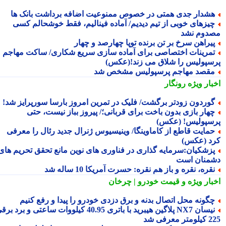
شدار جدی همتی در خصوص ممنوعیت اضافه برداشت بانک ها
یزهای خوبی از تیم دیدیم/ آماده فینالیم، فقط خوشحالم کسی
دوم نشد
یراهن سرخ بر تن برنده توپا چهارصد و چهار
مرینات اختصاصی برای آماده سازی سریع شکاری/ ساکت مهاجم
سپولیس را شلاق می زند!(عکس)
قصد مهاجم پرسپولیس مشخص شد
بار ویژه
رونگار
وردون زودتر برگشت/ فلیک در تمرین امروز بارسا سورپرایز شد!
هار بازی بدون باخت برای قربانی؛/ پیروز بباز نیست، حتی
سپولیس! (عکس)
مایت قاطع از کاماوینگا/ وینیسیوس ژنرال جدید رئال را معرفی
د (عکس)
زشکیان:سرمایه گذاری در فناوری های نوین مانع تحقق تحریم های
منان است
قره، نقره و باز هم نقره: حسرت آمریکا 10 ساله شد
بار ویژه
و قیمت خودرو | چرخان
گونه محل اتصال بدنه و برق دزدی خودرو را پیدا و رفع کنیم
نیسان NX7 پلاگین هیبرید با باتری 40.95 کیلووات ساعتی و برد برقی
 معرفی شد