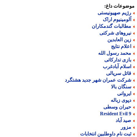
ضوعات داغ:
ژیم صهیونیستی
لومینیوم اراک
طالبات گندمکاران
یروهای شرکتی
ین العابدین
علام نتایج
حمد رسول الله
ازی تدارکاتی
سلام آبادغرب
اتل سریالی
رکت عمران شهر جدید هشتگرد
نگان بالا
یروانی
پوی زباله
یران وسطی
Resident Evil 
ید آباد
زور
بت نام داوطلبین انتخابات