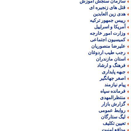
ازمان سنجش آموزش
تل های زنجیره ای
دی زین العابدین
ییس جمهور ترکیه
مریکا و اسراییل
زارت امور خارجه
میسیون اجتماعی
لیرضا منصوریان
جب طیب اردوغان
ستان مازندران
رهنگ و ارشاد
بهه پایداری
صغر جهانگیر
یام نیازمند
رمانده سپاه
نتظرالمهدی
زارش بازار
وابط عمومی
یگ ستارگان
عیین تکلیف
دافع امنیت