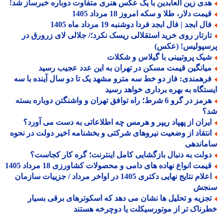
دی زین العابدین با یک عکس هنری متفاوت دوباره خبرساز شد!
مت دلار، طلا و سکه امروز 18 مرداد 1405
ل ابجد | فال ابجد فردا دوشنبه 19 مرداد ماه 1405
ارتار روی خرید استقلالی ریسک نکرد؛/ جلالی لای زرورق در
سپولیس! (عکس)
یک پروتیینی با گیلاس و شکلات
یانگین قیمت مسکن در تهران به این عدد عجیب رسید
رهمندی: فاز دو خط سه مترو مشهد یک تا دو سال آینده با سه
تگاه به بهره برداری خواهد رسید
هرمز در گرو 6 شرط؛ راه توافق تهران و واشنگتن دوباره بسته
؟
یران از پهپاد ریپر و هرمس چه اطلاعاتی به دست می آورد؟
نتقاد از وضعیت نیروهای شرکتی و بخشنامه اخیر دولت در نحوه
ماندهی
ولت به دنبال بازگشایی کامل اینترنت؛ گره کار کجاست؟
یمت انواع نهاده های دامی و محصولات کشاورزی 18 مرداد 1405
اعلام نتایج نهایی دکتری 1405 در اواخر مرداد / جزییات سازمان
جش
جزیه و تحلیل ها نشان می دهد که اسکوترهای برقی بسیار
ناک تر از موتورسیکلت یا دوچرخه هستند