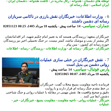
ئه های دشمنان
-
هندوانه
-
رئال مادرید در
-
کاشت هندوانه
-
دشمنان ایران
-
ان اسلامی
-
جنگ رسانه ای
وزارت اطلاعات: خبرنگاران نقش بارزی در ناکامی سربازان
نه ای دشمن داشتند
اران
-
سیاسی
-
14 ساعت پیش - یکشنبه 18 مرداد 1405، 00:25
82051123
نگاران متعهد؛ رزمندگانی هستند که به تعبیر امام حکیم شهید، اثر اقداماتشان
 بیشتر از بمب و موشک نباشد، کمتر نیست. در جنگ تحمیلی اخیر نیز رزمندگان
ه رسانه ای کشور، - متن پیام ...
نگاران
-
خبرنگار
-
رسانه ای
-
وزارت اطلاعات
-
رزمندگان
-
رسانه
-
اطلاعات
نقش خبرنگاران در خنثی سازی عملیات
نی دشمن بی بدیل است
س فوتبال
-
سیاسی
-
14 ساعت پیش -
رداد 1405، 00:07
82051065
انده ناحیه مقاومت بسیج محلات گفت: خبرنگاران
خط مقدم جنگ رسانه ای قرار دارند و با روایت
ق و صحیح واقعیت ها، نقش مهمی در مقابله با عملیات روانی و جنگ شناختی
 ایفا می کنند. ...
نگار
-
عملیات روانی
-
ناحیه مقاومت
-
مقاومت بسیج
-
خبرنگاران
-
خبر
-
یات