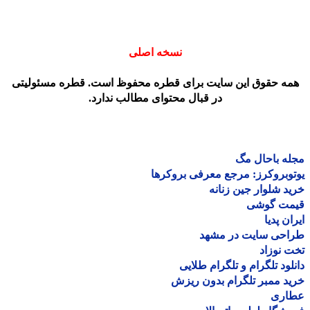
نسخه اصلی
مه حقوق این سایت برای قطره محفوظ است. قطره مسئولیتی
در قبال محتوای مطالب ندارد.
ه باحال مگ
وبروکرز: مرجع معرفی بروکرها
د شلوار جین زنانه
مت گوشی
ان پدیا
احی سایت در مشهد
 نوزاد
لود تلگرام و تلگرام طلایی
د ممبر تلگرام بدون ریزش
اری