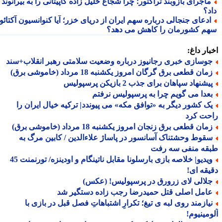
اجرای بازوبند تراکتور؛ چرا شجاع خلیل زاده کاپیتانی را به بیرانوند
د؟
دعای جنجالی درباره سهم ایران از دریای خزر؛ آیا کنوانسیون آکتائو
م کشورمان را کاهش می دهد؟
ار داغ:
وسازی خبری رجانیوز درباره وضعیت سلامتی رهبر انقلاب+سند
ان قطعی برق گرگان امروز یکشنبه 18 مرداد (خاموشی برق)
شنهاد سپاهان برای جذب 2 بازیکن پرسپولیس
عدا می گویم چرا به پرسپولیس نرفتم
ک کشور دیگر به «توافق مکه» می پیوندد| ترکیه خیال ایران را
حت کرد
ان قطعی برق زنجان امروز یکشنبه 18 مرداد (خاموشی برق)
قوط وحشتناک آسانسور در پاساژ علاءالدین / کابین مرگ به
قه منفی سه رفت
ویدیو| خلاصه بازی بارسلونا مقابل ناتینگام و اودینزه/ تورنمنت 45
قه ای!
لالی لای زرورق در پرسپولیس! (عکس)
امل اصلی قتل حمیدرضا رجب زاده دستگیر شد
یازمند روی لبه ی تیغ؛ تکرارِ اشتباهاتِ فصل قبل در بازی با
مینیوم!