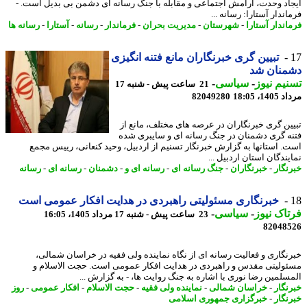
اد وحدت، آرامش اجتماعی و مقابله با جنگ رسانه ای دشمن بی بدیل است. -
ندار آستارا: رسانه ...
اندار آستارا
-
شهرستان
-
مدیریت بحران
-
فرماندار
-
رسانه
-
آستارا
-
رسانه ها
تبیین گری خبرنگاران مانع فتنه انگیزی
منان شد
یم نیوز
-
سیاسی
-
21 ساعت پیش - شنبه 17
1، 18:05
82049280
ین گری خبرنگاران در عرصه های مختلف، مانع از
ه گری دشمنان در جنگ رسانه ای و سایبری شده
. استانها به گزارش خبرنگار تسنیم از اردبیل، وحید کنعانی، رییس مجمع
ندگان استان اردبیل ...
نگار
-
خبرنگاران
-
جنگ رسانه ای
-
رسانه ای و
-
دشمنان
-
رسانه ای
-
رسانه
خبرنگاری مسئولیتی راهبردی در هدایت افکار عمومی است
اک نیوز
-
سیاسی
-
23 ساعت پیش - شنبه 17 مرداد 1405، 16:05
82048
نگاری و فعالیت رسانه ای از نگاه نماینده ولی فقیه در خراسان شمالی،
ولیتی مقدس و راهبردی در هدایت افکار عمومی است. حجت الاسلام و
سلمین رضا نوری با اشاره به جنگ روایت ها، - به گزارش ...
نگار
-
خراسان شمالی
-
نماینده ولی فقیه
-
حجت الاسلام
-
افکار عمومی
-
روز
نگار
-
خبرگزاری جمهوری اسلامی