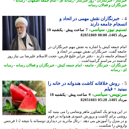
نگار
-
خبرنگاران
-
روز خبرنگار
-
رسانه ای
-
امام جمعه اصفهان
-
رسانه
-
نگاران و فعالان رسانه
خبرنگاران نقش مهمی در اتحاد و
جام جامعه دارند
یم نیوز
-
سیاسی
-
7 ساعت پیش - یکشنبه 18
1، 08:00
82051869
م جمعه کیش با اشاره به نقش مهم خبرنگاران در
عه گفت: خبرنگاران نقش مهمی در اتحاد و
جام جامعه دارند. - دفتر جزایر خلیج فارس، حجت الاسلام علیرضا بی نیاز روز
ته در مراسم گرامیداشت ...
نگاران
-
خبرنگار
-
جامعه
-
امام جمعه کیش
-
خبرنگاران و فعالان رسانه
-
رسانه
رسانه
روش خلاقانه کاشت هندوانه در خانه را
نید + فیلم
نویس
-
سیاسی
-
9 ساعت پیش - یکشنبه 18
1، 05:28
82051603
این ویدئو یک کشاورز ماهر ویتنامی را می بینید که
ی برای کاشت و پرورش عمودی هندوانه در فوم
و در منزل را آموزش می دهد. - رئال مادرید در دیداری دوستانه با نتیجه 2-1 فرنتس
وش را شکست ...