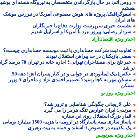
وس اتم: در حال بازگرداندن متخصصان به نیروگاه هسته ای بوشهر
تیم
ینفوگرافیک/ پروژه های هوش مصنوعی آمریکا در تیررس موشک
ی ایران
شست خبری سرپرست وزارت دفاع با خبرنگاران
ردار رضایی: پیروز نبرد با آمریکا و اسراییل شدیم
بار ویژه
اقتصاد آزاد
فاوت ثبت شرکت حسابداری با ثبت موسسه حسابداری چیست؟
عضی بازیکنان در حد پیراهن استقلال نبودند
خبر تلخ برای مستاجران تهرانی ؛ اجاره خانه در تهران 70 درصد گران
 شد
کس| بیک ایمانوردی در جوانی و در کنار پسران اش؛ دهه 50
مسکن مهر به کجا رسید؟ تصمیم احمدی نژاد و ماجرای 5 وزیر
کن
بار ویژه
روز نو
لی لاریجانی چگونگی شناسایی و ترور شد؟
رندی: ایران عوارض تنگه هرمز را می گیرد
مار بزرگ استقلال روی این ستاره
اساژ سازی بیمه پاسارگاد در ارومیه با هزینه 1500 میلیارد تومانی
ک تکذیبیه در خصوص 9 اسفند و حمله به بیت رهبری
بار ویژه
سرنویس