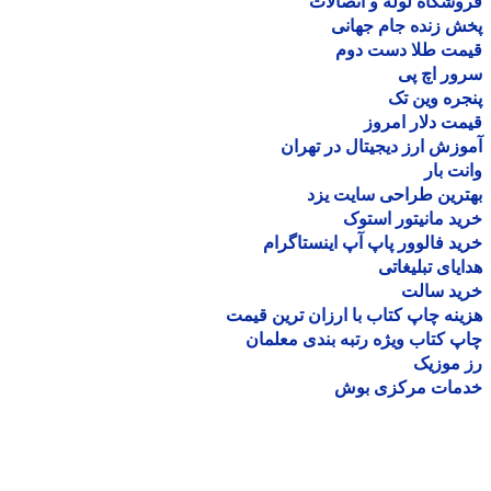
شگاه لوله و اتصالات
 زنده جام جهانی
مت طلا دست دوم
ر اچ پی
ره وین تک
ت دلار امروز
زش ارز دیجیتال در تهران
ت بار
رین طراحی سایت یزد
د مانیتور استوک
د فالوور پاپ آپ اینستاگرام
یای تبلیغاتی
ید سالت
نه چاپ کتاب با ارزان ترین قیمت
 کتاب ویژه رتبه بندی معلمان
موزیک
مات مرکزی بوش