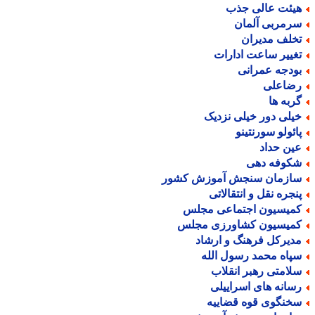
یئت عالی جذب
رمربی آلمان
خلف مدیران
غییر ساعت ادارات
ودجه عمرانی
ضاعلی
ربه ها
یلی دور خیلی نزدیک
ائولو سورنتینو
ین حداد
کوفه دهی
ازمان سنجش آموزش کشور
نجره نقل و انتقالاتی
میسیون اجتماعی مجلس
میسیون کشاورزی مجلس
دیرکل فرهنگ و ارشاد
پاه محمد رسول الله
لامتی رهبر انقلاب
سانه های اسراییلی
خنگوی قوه قضاییه