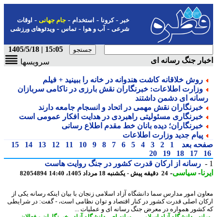
-
-
-
-
خبر
کرونا
استخدام
جام جهانی
اوقات
-
-
-
شرعی
آب و هوا
تماس
ویدئوهای ورزشی
15:05 | 1405/5/18
ار جنگ رسانه ای
سرویسها
روش خلاقانه کاشت هندوانه در خانه را ببینید + فیلم
وزارت اطلاعات: خبرنگاران نقش بارزی در ناکامی سربازان
سانه ای دشمن داشتند
خبرنگاران نقش مهمی در اتحاد و انسجام جامعه دارند
خبرنگاری مسئولیتی راهبردی در هدایت افکار عمومی است
خبرنگاران؛ دیده بانان خط مقدم اطلاع رسانی
پیام جدید وزارت اطلاعات
حه بعد
1
2
3
4
5
6
7
8
9
10
11
12
13
14
15
20
19
18
17
رسانه از ارکان قدرت کشور در جنگ روایت هاست
ا
-
سیاسی
-
24 دقیقه پیش - یکشنبه 18 مرداد 1405، 14:40
82054894
ون امور مدارس سما دانشگاه آزاد اسلامی زنجان با بیان اینکه رسانه یکی از
ان اصلی قدرت کشور در کنار اقتصاد و توان نظامی است، - گفت: در شرایطی
کشور همواره در معرض جنگ رسانه ای و عملیات ...
نه
-
دانشگاه آزاد اسلامی
-
رسانه ای
-
دانشگاه آزاد
-
خبرنگاران و فعالان