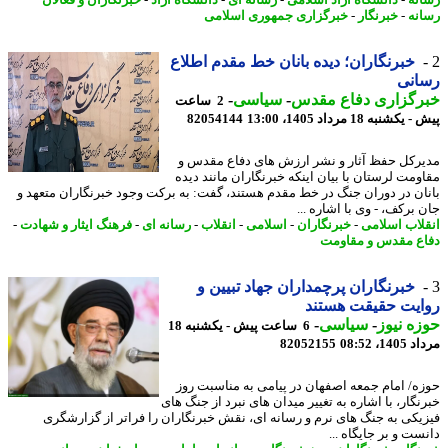
نه
-
خبرنگار
-
خبرگزاری جمهوری اسلامی
خبرنگاران؛ دیده بانان خط مقدم اطلاع
انی
رگزاری دفاع مقدس
-
سیاسی
-
2 ساعت
کشنبه 18 مرداد 1405، 13:00
82054144
رکل حفظ آثار و نشر ارزش های دفاع مقدس و
ومت لرستان با بیان اینکه خبرنگاران مانند دیده
ان در دوران جنگ در خط مقدم هستند، گفت: به برکت وجود خبرنگاران متعهد و
برکف، - وی با اشاره ...
لاب اسلامی
-
خبرنگاران
-
اسلامی
-
انقلاب
-
رسانه ای
-
فرهنگ ایثار و شهادت
-
ع مقدس و مقاومت
خبرنگاران پرچمداران جهاد تبیین و
یت حقیقت هستند
ه نیوز
-
سیاسی
-
6 ساعت پیش - یکشنبه 18
1، 08:52
82052155
ه/ امام جمعه اصفهان در پیامی به مناسبت روز
نگار، با اشاره به تغییر میدان های نبرد از جنگ های
یکی به جنگ های نرم و رسانه ای، نقش خبرنگاران را فراتر از گزارشگری
ت و بر جایگاه ...