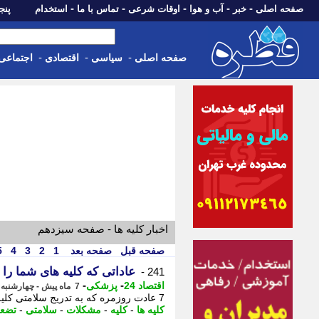
-
-
-
-
-
صفحه اصلی
خبر
آب و هوا
اوقات شرعی
تماس با ما
استخدام
پنجشنبه، 15 م
-
-
-
صفحه اصلی
سیاسی
اقتصادی
اجتماعی
اخبار کلیه ها - صفحه سیزدهم
صفحه قبل
صفحه بعد
1
2
3
4
5
عاداتی که کلیه های شما را 
241 -
-
-
اقتصاد 24
پزشکی
7 ماه پیش - چهارشنبه 24 دی 1404، 03:47
7 عادت روزمره که به تدریج سلامتی کلیه ها را تضعیف می کنند و می توانند منجر به مشکلات جدی شوند. -
کلیه ها
-
کلیه
-
مشکلات
-
سلامتی
-
تضع