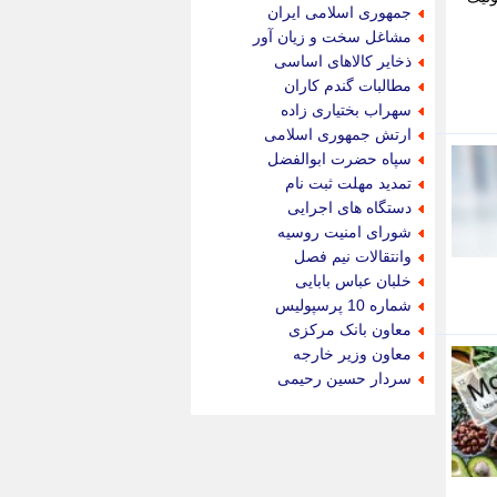
جام جم
جمهوری اسلامی ایران
جدید پرس
مشاغل سخت و زیان آور
جماران
ذخایر کالاهای اساسی
جوان ایرانی
مطالبات گندم کاران
جهان مانا
سهراب بختیاری زاده
جهان نگر
ارتش جمهوری اسلامی
جهان نیوز
سپاه حضرت ابوالفضل
چطور
تمدید مهلت ثبت نام
چمپیونات
دستگاه های اجرایی
چمدون
شورای امنیت روسیه
چه خبر
وانتقالات نیم فصل
حادثه 24
خلبان عباس بابایی
حرف تو
شماره 10 پرسپولیس
حوادث پلاس
معاون بانک مرکزی
حوزه نیوز
معاون وزیر خارجه
خبر آنلاین
سردار حسین رحیمی
خبر جنوب
خبر سیاسی
خبر گردون
خبر ورزشی
خبرجو