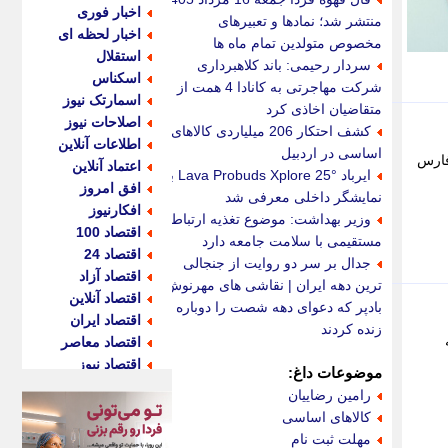
اخبار فوری
منتشر شد؛ نمادها و تعبیرهای
اخبار لحظه ای
مخصوص متولدین تمام ماه ها
استقلال
سردار رحیمی: باند کلاهبرداری
اسکناس
شرکت مهاجرتی به کانادا 4 همت از
اسمارتک نیوز
متقاضیان اخاذی کرد
اصلاحات نیوز
کشف احتکار 206 میلیاردی کالاهای
اطلاعات آنلاین
اساسی در اردبیل
کز فارس
اعتماد آنلاین
ایرباد Lava Probuds Xplore 25° با
افق امروز
نمایشگر داخلی معرفی شد
افکارنیوز
وزیر بهداشت: موضوع تغذیه ارتباط
اقتصاد 100
مستقیمی با سلامت جامعه دارد
اقتصاد 24
جدال بر سر دو روایت از جنجالی
اقتصاد آزاد
ترین دهه ایران | نقاشی های مهرنوش
اقتصاد آنلاین
بادپر که دعوای دهه شصت را دوباره
اقتصاد ایران
زنده کردند
اقتصاد معاصر
اقتصاد نیوز
موضوعات داغ:
اکو ایران
رامین رضاییان
اکوفارس
کالاهای اساسی
اکونگار
مهلت ثبت نام