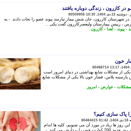
 در کازرون ، زندگی دوباره یافتند
80509956
در شهرستان کازرون، جان شش بیمار نیازمند پیوند عضو را نجات دادند. - به
س ، رییس بیمارستان ولیعصرکازرون گفت:یکی ...
د
-
پیوند
-
اهدا
-
کازرون
ار خون
80488714
 یکی از مشکلات شایع بهداشتی در دنیای امروز است
 پارسینه پلاس، فشار خون بالا یکی از مشکلات شایع
شکلات
-
عوارض
-
امروز
را پاک سازی کنیم؟
80484415
 روز ها زیاد در مورد آن می شنویم، کلیه ها اندام
پردازش می کنند. -