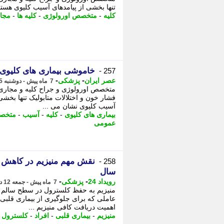
تنها بخشی از پیامدهای آسیب کلیوی هستن
کلیه
-
متخصص اورولوژی
-
کلیه ها
-
مجار
خاموشی بیماری های کلیوی 
257 -
-
-
عصر ایران
پزشکی
7 ماه پیش - دوشنبه 15 دی 1404، 06:05
متخصص اورولوژی و جراح کلیه و مجاری 
فشار خون و اختلالات متابولیک تنها بخشی
آسیب کلیوی نشان می ...
بیماری های کلیوی
-
کلیه
-
آسیب
-
متخصص
عمومی
258 -
سال
-
-
رویداد 24
پزشکی
7 ماه پیش - جمعه 12 دی 1404، 20:57
منیزیم به حفظ کلسترول در سطح سالم و 
عاملی که برای جلوگیری از بیماری قلبی 
اهمیت دریافت کافی منیزیم ...
منیزیم
-
بیماری قلبی
-
افراد
-
کلسترول
-