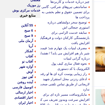
معلمان
چیز درباره خدمات و کاربردها
رز موزیک
ساماندهی نیروهای شرکتی، گامی
خدمات مرکزی بوش
برای تضمین حقوق و نظم بخشی به
منابع خبری
پرداخت ها
توضیح سحر دولتشاهی درباره
55 آنلاین
استوری جنجالی اش
6 صبح
سابقه خدمت الزامی برای
9 صبح
بازنشستگی کارکنان دولت و فرهنگیان
آرمان ملی
افزایش یافت
آریا
مصرف لبنیات یک چهارم شد؛ قیمت
آشکار
شیر باز هم افزایش می یابد؟ / هشدار
آفتاب
درباره گرانی لبنیات
آفتاب نو
نحوه فعال سازی کیف پول
آوازه شهر
الکترونیک با کد دستوری
آوش
راز زیبایی پوست کره ای ها لو رفت!
آهن نیوز
ادعای ردزنی محل استقرار شهید
آینده روشن
لاریجانی از طریق تماس تلفنی صحت
اتومبیل فارسی
ندارد
اخبار ارسالی
مایکروسافت مسیر تازه ای برای
اخبار اقتصادی
افزایش سرعت ویندوز تعریف می کند
اخبار ایران
فال قهوه فردا جمعه 16 مرداد 1405