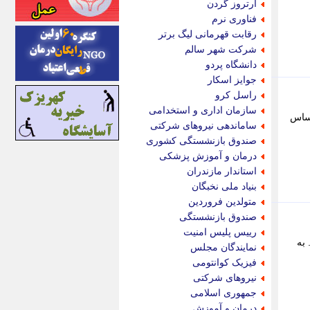
آرتروز گردن
اینتیتر
فناوری نرم
ایونا نیوز
رقابت قهرمانی لیگ برتر
بازتاب آنلاین
شرکت شهر سالم
باشگاه خبرنگاران
دانشگاه پردو
باغستان نیوز
جوایز اسکار
بامبوک
راسل کرو
ببین و بخون
سازمان اداری و استخدامی
حساس
بدینسان
ساماندهی نیروهای شرکتی
بنکر
صندوق بازنشستگی کشوری
بیت ران
درمان و آموزش پزشکی
پارس فوتبال
استاندار مازندران
پارسینه
بنیاد ملی نخبگان
پارسینه پلاس
متولدین فروردین
پاز آنلاین
صندوق بازنشستگی
پاس گل
رییس پلیس امنیت
پانا
 به
نمایندگان مجلس
پرتو نیوز
فیزیک کوانتومی
پرسون
نیروهای شرکتی
پنجره نیوز
جمهوری اسلامی
پویامگ
درمان و آموزش