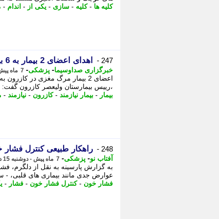
کلیه ها
-
کلیه
-
سازی
-
یکی از
-
اندام
-
م
اهدای اعضای 2 بیمار به 6 بیمار نیازمند در کازرون
247 -
-
-
خبرگزاری صداوسیما
پزشکی
7 ماه پیش - سه شنبه 16 دی 1404، 16:15
،رییس بیمارستان ولیعصر کازرون گفت: با رضایت خانوا
بیمار
-
بیمار نیازمند
-
کازرون
-
نیازمند
-
م
راهکار طبیعی کنترل فشار
248 -
-
-
آفتاب نو
پزشکی
7 ماه پیش - دوشنبه 15 دی 1404، 22:01
به گزارش پارسینه به نقل از دلگرم، فشا
عوارض جدی مانند بیماری های قلبی، - سک
فشار خون
-
کنترل فشار خون
-
فشار
-
ی