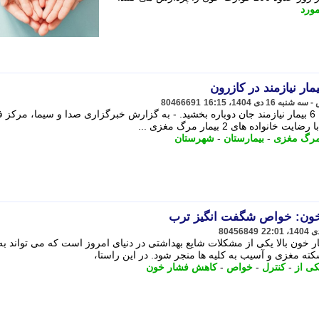
ورد
80466691
اعضای 2 بیمار مرگ مغزی در کازرون به 6 بیمار نیازمند جان دوباره بخشید. - به گزارش خبرگزاری صدا و سیما، مر
ده های 2 بیمار مرگ مغزی ...
رگ مغزی
-
بیمارستان
-
شهرستان
 خون: خواص شگفت انگیز ترب
80456849
ر خون بالا یکی از مشکلات شایع بهداشتی در دنیای امروز است که می تواند به
ته مغزی و آسیب به کلیه ها منجر شود. در این راستا،
کی از
-
کنترل
-
خواص
-
کاهش فشار خون