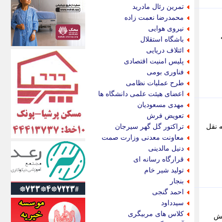
اکونیوز
تمرین رئال مادرید
الف
محمدرضا نعمت زاده
انتشار آنلاین
نیروی هوایی
اندیشه قرن
باشگاه استقلال
اندیشه معاصر
ائتلاف دریایی
اندیشه ها
پلیس امنیت اقتصادی
انرژی پرس
فناوری بومی
ای استخدام
طرح عملیات نظامی
ایتنا
اعضای هیئت علمی دانشگاه ها
ایراف
مهدی مسعودیان
ایران آرت
تعویض فرش
ایران آنلاین
ه نقل
تراکتور گل گهر سیرجان
ایران زندگی
معاونت معدنی وزارت صمت
ایران فوری
دنیل مالدینی
ایرانی روز
قرارگاه رسانه ای
ایرانیتال
تولید شیر خام
ایرنا
بنجار
ایسکانیوز
احمد گنجی
ایسنا
سیدداود
ایکنا
کلاس های مربیگری
قش
ایلنا