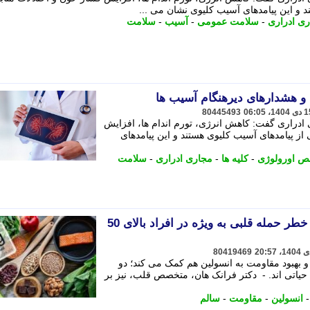
د و این پیامدهای آسیب کلیوی نشان می ...
ی ادراری
-
سلامت عمومی
-
آسیب
-
سلامت
و هشدارهای دیرهنگام آسیب ها
80445493
ادراری گفت: کاهش انرژی، تورم اندام ها، افزایش
 از پیامدهای آسیب کلیوی هستند و این پیامدهای
 اورولوژی
-
کلیه ها
-
مجاری ادراری
-
سلامت
نقش مهم منیزیم در کاهش خطر حمله قلبی به ویژه در افراد بالای 50
80419469
بهبود مقاومت به انسولین هم کمک می کند؛ دو
حیاتی اند. - دکتر فرانک هان، متخصص قلب، نیز بر
انسولین
-
مقاومت
-
سالم