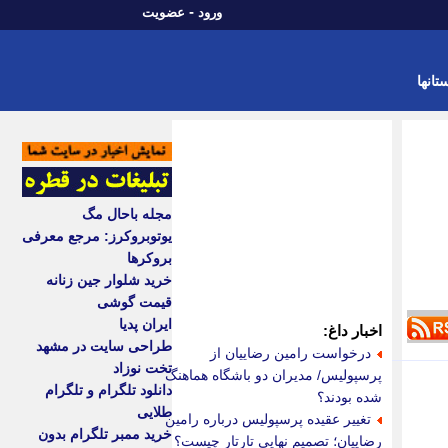
-
ورود
عضویت
تانها
مجله باحال مگ
یوتوبروکرز: مرجع معرفی
بروکرها
خرید شلوار جین زنانه
قیمت گوشی
ایران پدیا
اخبار داغ:
طراحی سایت در مشهد
درخواست رامین رضاییان از
تخت نوزاد
پرسپولیس/ مدیران دو باشگاه هماهنگ
دانلود تلگرام و تلگرام
شده بودند؟
طلایی
تغییر عقیده پرسپولیس درباره رامین
خرید ممبر تلگرام بدون
رضاییان؛ تصمیم نهایی تارتار چیست؟