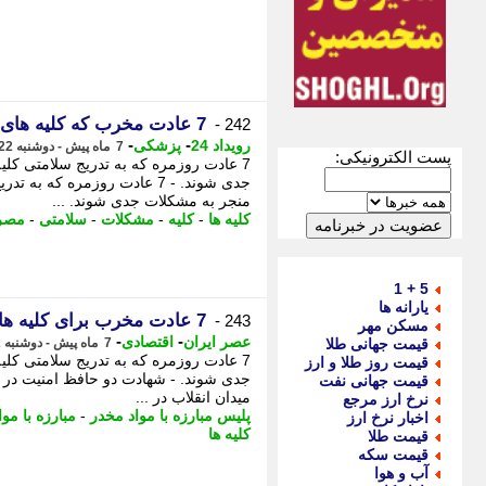
7 عادت مخرب که کلیه های شما را نابود می کند
242 -
-
-
رویداد 24
پزشکی
7 ماه پیش - دوشنبه 22 دی 1404، 21:37
پست الکترونیکی:
7 عادت روزمره که به تدریج سلامتی کلی
جدی شوند. - 7 عادت روزمره که
منجر به مشکلات جدی شوند. ...
کلیه ها
-
کلیه
-
مشکلات
-
سلامتی
-
مصر
5 + 1
یارانه ها
7 عادت مخرب برای کلیه ها: از بی توجهی تا آسیب های جدی
243 -
مسکن مهر
-
-
عصر ایران
اقتصادی
قیمت جهانی طلا
7 ماه پیش - دوشنبه 22 دی 1404، 19:55
7 عادت روزمره که به تدریج سلامتی کلی
قیمت روز طلا و ارز
جدی شوند. - شهادت دو حافظ امنیت در ب
قیمت جهانی نفت
میدان انقلاب در ...
نرخ ارز مرجع
پلیس مبارزه با مواد مخدر
-
مبارزه با مو
اخبار نرخ ارز
کلیه ها
قیمت طلا
قیمت سکه
آب و هوا