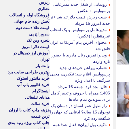
ریزش
رونمایی از شغل جدید مدیرعامل
عطاری
پرسپولیس + عکس
فروشگاه لوله و اتصالات
شیب ریزش قیمت دلار تند شد +نرخ
پخش زنده جام جهانی
جدید امروز 15 مرداد
قیمت طلا دست دوم
مدیرعامل پرسپولیس و یک انتخاب
سرور اچ پی
غیرمنتظره! (عکس)
پنجره وین تک
محتوای آخرین پیام آمریکا به ایران
قیمت دلار امروز
فاش شد
آموزش ارز دیجیتال در
ویدیو| تمرین رئال مادرید با حضور
تهران
تازه واردها
وانت بار
شماره پیراهن خریدهای جدید
بهترین طراحی سایت یزد
پرسپولیس اعلام شد؛ تیکدری، محبی و
خرید مانیتور استوک
سرگیف با اعداد ویژه
خرید فالوور پاپ آپ
فال ابجد فردا جمعه 16 مرداد
اینستاگرام
1405؛ همراه با حروف و تعبیر کامل
هدایای تبلیغاتی
برای متولدین تمام ماه ها
خرید سالت
راز طول عمر انسان در دستان یک
هزینه چاپ کتاب با ارزان
نوجوان 15 ساله؟ ادعایی که جهان را
ترین قیمت
شگفت زده کرد
چاپ کتاب ویژه رتبه بندی
«کیف پول ایران» فعال شد؛ همه