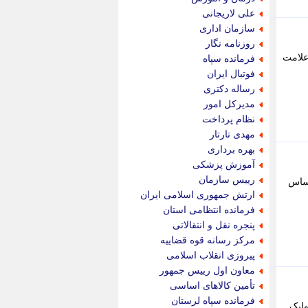
پویه آنلاین
علی لاریجانی
پیام نفت
سازمان اداری
تابناک
روزنامه نگار
تازه نیوز
 علامت
فرمانده سپاه
تبیان
فوتبال ایران
تجارت نیوز
رساله دکتری
تحریریه
مدیرکل امور
ترابر نیوز
نظام پرداخت
ترفندباز
مهدی تارتار
تریبون اقتصاد
بهره برداری
تسنیم نیوز
آموزش پزشکی
تک ناک
رییس سازمان
حساس
تکراتو
ارتش جمهوری اسلامی ایران
توریسم آنلاین
فرمانده انتظامی استان
تولید نیوز
پنجره نقل و انتقالاتی
تیتر فوری
مرکز رسانه قوه قضاییه
تیکنا
پیروزی انقلاب اسلامی
جاب ویژن
معاون اول رییس جمهور
جار نیوز
تأمین کالاهای اساسی
جالبتر
فرمانده سپاه لرستان
ولیک