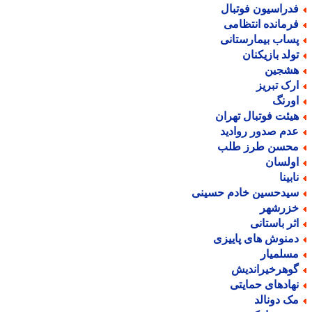
دراسیون فوتبال
رمانده انتظامی
ساب بیمارستانی
ولد بازیکنان
شجین
رک تبریز
ورنگ
یئت فوتبال تهران
دم صدور روادید
حسن طرز طلب
ولسان
بینا
یدحسین خادم حسینی
زرشهر
ثر باستانی
منوش های پاییزی
سلمیار
وهرخیراندیش
هادهای حمایتی
ک دونالد