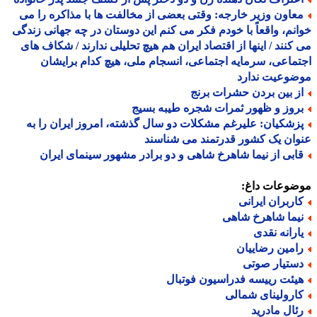
عاون وزیر خارجه: وقتی بعضی از مخالفت ها با مذاکره را می
نم، واقعاً با خودم فکر می کنم این دوستان در چه جهانی زندگی
کنند / اینها از اقتصاد ایران هم هیچ تحلیلی ندارند / شکاف های
ماعی، سرمایه اجتماعی، انسجام ملی، هیچ کدام برایشان
ضوعیت ندارد
ز بین بردن حشرات برنج
روز و ظهور ثمرات شجره طیبه بسیج
زشکیان: علیرغم مشکلات دو سال گذشته، امروز ایران را به
ان یک کشور قدرتمند می شناسند
ابی از نیما شاهرخ شاهی و دو برادر مشهور سینمای ایران
ضوعات داغ:
اربران ایرانی
یما شاهرخ شاهی
ارانه نقدی
امین رضاییان
ستیار صوتی
یئت رییسه فدراسیون فوتبال
ارولینای شمالی
ئال مادرید