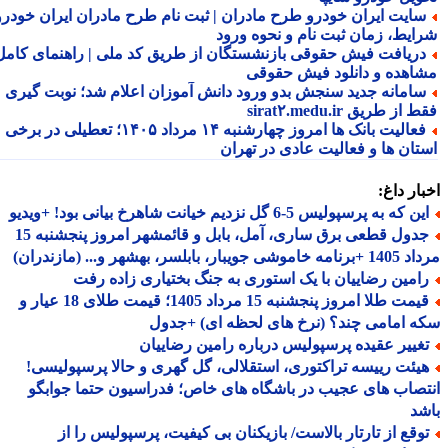
ایت ایران خودرو طرح مادران | ثبت نام طرح مادران ایران خودرو،
ایط، زمان ثبت نام و نحوه ورود
ریافت فیش حقوقی بازنشستگان از طریق کد ملی | راهنمای کامل
اهده و دانلود فیش حقوقی
امانه جدید سنجش بدو ورود دانش آموزان اعلام شد؛ نوبت گیری
از طریق sirat۲.medu.ir
فعالیت بانک ها امروز چهارشنبه ۱۴ مرداد ۱۴۰۵؛ تعطیلی در برخی
تان ها و فعالیت عادی در تهران
ار داغ:
 که به پرسپولیس 5-6 گل نزدیم خیانت شاهرخ بیانی بود! +ویدیو
جدول قطعی برق ساری، آمل، بابل و قائمشهر امروز پنجشنبه 15
جویبار، بابلسر، بهشهر و... (مازندران)
امین رضاییان با یک استوری به جنگ بختیاری زاده رفت
قیمت طلا امروز پنجشنبه 15 مرداد 1405؛ قیمت طلای 18 عیار و
 امامی چند؟ (نرخ های لحظه ای) +جدول
غییر عقیده پرسپولیس درباره رامین رضاییان
یئت رییسه تراکتوری، استقلالی، گل گهری و حالا پرسپولیسی!
صاب های عجیب در باشگاه های خاص؛ فدراسیون حتما جوابگو
د
وقع از تارتار بالاست/ بازیکنان بی کیفیت، پرسپولیس را از