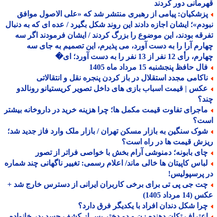
مانی دور کردند
زشکیان: پیامی از رهبری منتشر شد که «علی الاصول موافق
دم»؛ ایشان اجازه دادند این روند شکل بگیرد / عده ای که به دنبال
قه بودند، این موضوع را بزرگ کردند / ایشان فرمودند اگر سه
رم آرا را به دست آورد، می پذیرم، این تصمیم به جای سه
 12 نفر از 13 نفر را به دست آورد؛ ای�
ل حافظ پنجشنبه 15 مرداد ماه 1405
اکامی مجدد استقلال در باز کردن پنجره نقل و انتقالاتی
کس | قیمت اسباب بازی های داخل تصویر کریستیانو رونالدو
د؟
اجرای تفاوت قیمت مکمل ها؛ چرا هزینه خرید در داروخانه بیشتر
ت؟
وک سنگین به بازار مسکن تهران / بازار ملک وارد فاز جدید شد؛
ش قیمت ها در راه است؟
ای بابونه؛ دمنوشی آرام بخش با خواصی فراتر از تصور
باس کاپیتان ها خالی ماند/ اعلام رسمی: تغییر ناگهانی چند شماره
پرسپولیس!
ت جی پی تی برای برخی کاربران ایرانی از دسترس خارج شد +
 مرداد 1405)
را شکل دندان افراد با یکدیگر فرق دارد؟
عتراف تکان دهنده زن و دو دختر پس از کشف جسد پدر خانواده