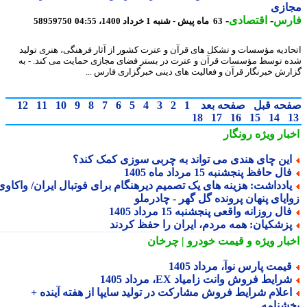
ازی
رس
-
اقتصادی
-
63 ماه پیش - شنبه 1 خرداد 1400، 04:55
58959750
ادیه مؤسسات و تشکل های قرآن و عترت کشور از آثار فرهنگی، هنری تولید
 توسط مؤسسات قرآن و عترت در بستر فضای مجازی حمایت می کند. - به
رش خبرنگار قرآن و فعالیت های دینی خبرگزاری فارس ...
حه قبل
صفحه بعد
1
2
3
4
5
6
7
8
9
10
11
12
18
17
16
15
14
بار ویژه
رونگار
ین چای هندی می تواند به چربی سوزی کمک کند؟
ال حافظ پنجشنبه 15 مرداد ماه 1405
ادداشت: هزینه های یک تصمیم دیرهنگام برای فوتبال ایران/ واکاوی
ایای پنهان پرونده گل گهر - چادرملو
ال روزانه واقعی پنجشنبه 15 مرداد 1405
زشکیان: همه مردم، ایران را حفظ کردند
بار ویژه
و قیمت خودرو | چرخان
یمت پارس نوآ، مرداد 1405
رایط فروش وانت زامیاد EX، مرداد 1405
علام شرایط فروش مشارکت در تولید سایپا از هفته آینده +
شنامه