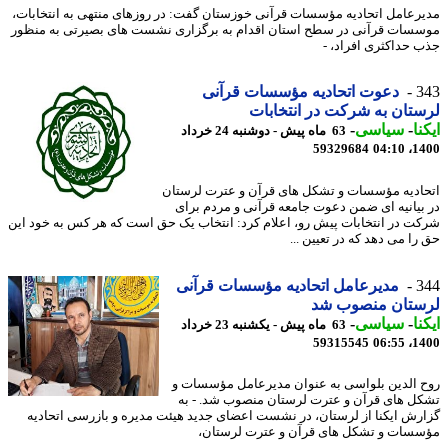
رعامل اتحادیه مؤسسات قرآنی خوزستان گفت: در روزهای منتهی به انتخابات،
سات قرآنی در سطح استان اقدام به برگزاری نشست های بصیرتی به منظور
 حداکثری افراد، -
3
دعوت اتحادیه مؤسسات قرآنی
تان به شرکت در انتخابات
نا
-
سیاسی
-
63 ماه پیش - دوشنبه 24 خرداد
59329684
1400
ادیه مؤسسات و تشکل های قرآن و عترت لرستان
بیانیه ای ضمن دعوت جامعه قرآنی و مردم برای
ت در انتخابات پیش رو، اعلام کرد: انتخاب یک حق است که هر کس به خود این
را می دهد که در تعیین ...
3
مدیرعامل اتحادیه مؤسسات قرآنی
ستان منصوب شد
نا
-
سیاسی
-
63 ماه پیش - یکشنبه 23 خرداد
59315545
1400
 الدین بلواسی به عنوان مدیرعامل مؤسسات و
ل های قرآن و عترت لرستان منصوب شد. - به
رش ایکنا از لرستان، در نشست اعضای جدید هیئت مدیره و بازرسی اتحادیه
سات و تشکل های قرآن و عترت لرستان،