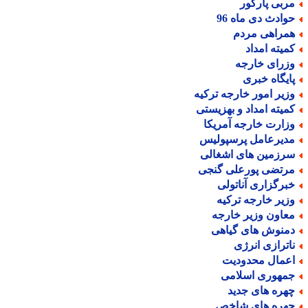
ربی پارکور
وادث دی ماه 96
مراهی مردم
میته امداد
زرای خارجه
ایگاه خبری
زیر امور خارجه ترکیه
میته امداد و بهزیستی
زارت خارجه آمریکا
دیرعامل پرسپولیس
رزمین های اشغالی
رتضی پورعلی گنجی
برگزاری آناتولی
زیر خارجه ترکیه
عاون وزیر خارجه
منوش های گیاهی
اترازی انرژی
عمال محدودیت
مهوری اسلامی
هره های جدید
هره های شاخص