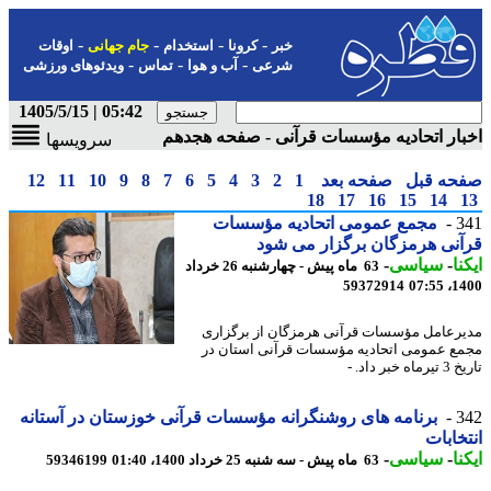
-
-
-
-
خبر
کرونا
استخدام
جام جهانی
اوقات
-
-
-
شرعی
آب و هوا
تماس
ویدئوهای ورزشی
05:42 | 1405/5/15
ار اتحادیه مؤسسات قرآنی - صفحه هجدهم
سرویسها
حه قبل
صفحه بعد
1
2
3
4
5
6
7
8
9
10
11
12
18
17
16
15
14
3
مجمع عمومی اتحادیه مؤسسات
نی هرمزگان برگزار می شود
نا
-
سیاسی
-
63 ماه پیش - چهارشنبه 26 خرداد
59372914
1400
رعامل مؤسسات قرآنی هرمزگان از برگزاری
ع عمومی اتحادیه مؤسسات قرآنی استان در
 خبر داد. -
3
برنامه های روشنگرانه مؤسسات قرآنی خوزستان در آستانه
خابات
نا
-
سیاسی
-
63 ماه پیش - سه شنبه 25 خرداد 1400، 01:40
59346199