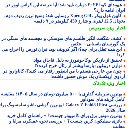
هیوندای کونا ۲۰۲۶ دوباره تأیید شد؛ آیا عرضه این کراس اوور در
ان ادامه دارد؟
کابین غول پیکر Xpeng G9L رونمایی شد؛ وسیع ترین ردیف دوم،
ری و شارژ 450 کیلومتر در ۹ دقیقه
بار ویژه
سرنویس
شف شگفت انگیز طلسم های سوسکی و مجسمه های سنگی در
 گورستان باستانی + عکس
ین همه تعلل برای چه؟/ اگر کرویف بود، فران تورس را اخراج می
د!
حقیق از بازیکن بوکاجونیورز به دلیل قاچاق مواد!
وازن دروغین: بارسا بیشتر از رئال خرج کرده؟!
ون من خارجی هستم با من اینطور رفتار می کنید؟/ کاناوارو: در
دوی ازبکستان یک موش حضور داشت!
بار ویژه
تک ناک
بهترین سرمایه گذاری با ۵۰۰ میلیون تومان در سال ۱۴۰۵؛ مقایسه
مل گزینه های سودآور
بررسی Galaxy Z Fold8 Ultra ؛ بهترین گوشی تاشو سامسونگ برای
2026
هترین موتور برق برای کامپیوتر چیست؟ + راهنمای کامل خرید
اتری سیلیکون کربن چیست؟ + بررسی نحوه عملکرد، مزایا و
ایب