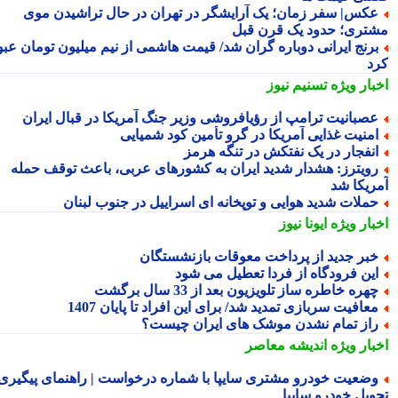
کس| سفر زمان؛ یک آرایشگر در تهران در حال تراشیدن موی
تری؛ حدود یک قرن قبل
رنج ایرانی دوباره گران شد/ قیمت هاشمی از نیم میلیون تومان عبور
د
بار ویژه
تسنیم نیوز
صبانیت ترامپ از رؤیافروشی وزیر جنگ آمریکا در قبال ایران
منیت غذایی آمریکا در گرو تأمین کود شمیایی
نفجار در یک نفتکش در تنگه هرمز
ویترز: هشدار شدید ایران به کشورهای عربی، باعث توقف حمله
ریکا شد
ملات شدید هوایی و توپخانه ای اسراییل در جنوب لبنان
بار ویژه
ایونا نیوز
بر جدید از پرداخت معوقات بازنشستگان
ین فرودگاه از فردا تعطیل می شود
هره خاطره ساز تلویزیون بعد از 33 سال برگشت
عافیت سربازی تمدید شد/ برای این افراد تا پایان 1407
از تمام نشدن موشک های ایران چیست؟
بار ویژه
اندیشه معاصر
ضعیت خودرو مشتری سایپا با شماره درخواست | راهنمای پیگیری
ویل خودرو سایپا