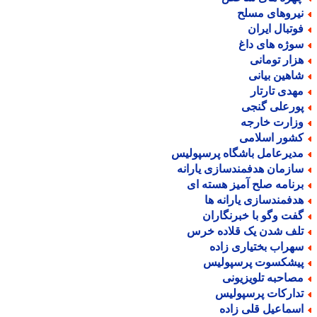
یروهای مسلح
وتبال ایران
وژه های داغ
زار تومانی
اهین بیانی
هدی تارتار
ورعلی گنجی
زارت خارجه
شور اسلامی
دیرعامل باشگاه پرسپولیس
ازمان هدفمندسازی یارانه
رنامه صلح آمیز هسته ای
دفمندسازی یارانه ها
فت وگو با خبرنگاران
لف شدن یک قلاده خرس
هراب بختیاری زاده
یشکسوت پرسپولیس
صاحبه تلویزیونی
دارکات پرسپولیس
سماعیل قلی زاده