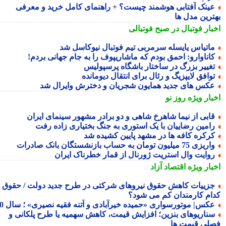
ینک آفتابی هوشمند چیست؟ + راهنمای کامل خرید و معرفی
ترین مدل ها
بار فوتبال در صبح فوتبالی
اتیاس یایسله سرمربی تیم فوتبال نیوکاسل شد
اناوارو: احمق بودم که ماشاریپوف را به جام جهانی بردم!
غییر بزرگ در ساختار باشگاه پرسپولیس
وافق لایپزیگ و رئال برای انتقال دیومانده
کس های جدید همایون شجریان و دخترش وایرال شد
بار ویژه
روز نو
ابی از نیما شاهرخ شاهی و دو برادر مشهور سینمای ایران
امین رضاییان با یک استوری به جنگ بختیاری زاده رفت
رکره کافه ها در مشهد پایین کشیده شد
یزی 75 میلیون تومان به حساب بازنشستگان بانک صادرات
وایت وال استریت ژورنال از قمار خطرناک ایران
بار ویژه
اقتصاد آزاد
زییات کاهش حقوق نیروهای شرکتی در طرح جدید دولت / حقوق
ام کارمندان کم می شود؟
کس| موتورسواری «حمیده خیرآبادی و آتنه فقیه نصیری» ؛ سال 70
ناریوهای بنزین؛ افزایش قیمت، کاهش سهمیه یا طرح پلکانی و
لی قیمت ها