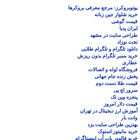
وبروکرز: مرجع معرفی بروکرها
د شلوار جین زنانه
مت گوشی
ان پدیا
احی سایت در مشهد
 نوزاد
لود تلگرام و تلگرام طلایی
د ممبر تلگرام بدون ریزش
اری
شگاه لوله و اتصالات
 زنده جام جهانی
مت طلا دست دوم
ر اچ پی
ره وین تک
ت دلار امروز
زش ارز دیجیتال در تهران
ت بار
رین طراحی سایت یزد
د مانیتور استوک
د فالوور پاپ آپ اینستاگرام