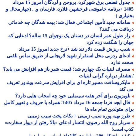
جدول قطعی برق شهرکرد، بروجن و لردگان امروز 15 مرداد
1405 +برنامه خاموشی فرخشهر، فلارد، فارسان و... (چهارمحال و
یاری )
امانه جدید تأمین اجتماعی فعال شد؛ بیمه شدگان چه خدماتی
افت می کنند؟
راز طول عمر انسان در دستان یک نوجوان 15 ساله؟ ادعایی که
ن را شگفت زده کرد
یب ریزش قیمت دلار تند شد +نرخ جدید امروز 15 مرداد
دعای ردزنی محل استقرار شهید لاریجانی از طریق تماس تلفنی
ت ندارد
صرف لبنیات یک چهارم شد؛ قیمت شیر باز هم افزایش می یابد؟
شدار درباره گرانی لبنیات
ایکروسافت مسیر تازه ای برای افزایش سرعت ویندوز تعریف
کند
لویزیون برای آخر هفته سینمایی خود چه انتخاب هایی دارد؟
فال ابجد فردا جمعه 16 مرداد 1405؛ همراه با حروف و تعبیر کامل
ی متولدین تمام ماه ها
رز تهیه پوره سیب زمینی + نکات پخت سیب زمینی
رباز روح الله رضوی: انتشار ادعای «بالا رفتن از دیوار سفارت»
ب است!
 احتکار 206 میلیاردی کالاهای اساسی در اردبیل