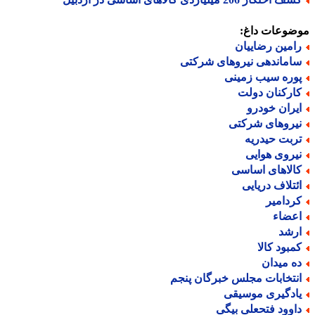
ضوعات داغ:
امین رضاییان
اماندهی نیروهای شرکتی
وره سیب زمینی
ارکنان دولت
یران خودرو
یروهای شرکتی
ربت حیدریه
یروی هوایی
الاهای اساسی
ئتلاف دریایی
ردامیر
عضاء
رشد
مبود کالا
ه میدان
نتخابات مجلس خبرگان پنجم
ادگیری موسیقی
اوود فتحعلی بیگی