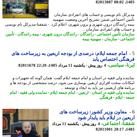
82013007
1405
رکل نام نویسی و حساب های انفرادی سازمان
ین اجتماعی ضمن تشریح آخرین وضعیت سهمیه
ه رانندگان درون شهری و برون شهری، اعلام کرد: - شفقنا-مدیرکل نام نویسی
ساب های انفرادی سازمان ...
مان تأمین اجتماعی
-
رانندگان
-
رانندگان درون شهری
-
بیمه رانندگان
-
تأمین
ماعی
-
سازمان
-
سهمیه بیمه
امام جمعه ایلام: درصدی از بودجه اربعین به زیرساخت های
نگی اختصاص یابد
ا
-
سیاسی
-
4 روز پیش - یکشنبه 11 مرداد 1405، 22:20
82011678
ینده ولی فقیه در استان و امام جمعه ایلام گفت: همان گونه که تجهیزات و
انات سخت افزاری اربعین نوسازی می شود، درصد مشخصی از بودجه ها و
مه های اربعینی نیز باید به ایجاد و توسعه ...
ینده ولی فقیه در استان
-
اربعین
-
امام جمعه ایلام
-
نماینده ولی فقیه
-
امام
ه
-
ایلام
-
فرهنگی
معاون وزیر کشور: زیرساخت های
عین در ایلام باید پایدار شود
نا
-
اجتماعی
-
4 روز پیش - یکشنبه 11 مرداد
82011001
1405