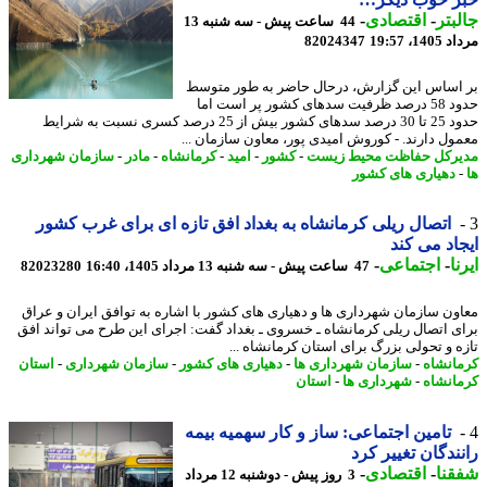
بتر
-
اقتصادی
-
44 ساعت پیش - سه شنبه 13
1، 19:57
82024347
اساس این گزارش، درحال حاضر به طور متوسط
حدود 58 درصد ظرفیت سدهای کشور پر است اما
حدود 25 تا 30 درصد سدهای کشور بیش از 25 درصد کسری نسبت به شرایط
ول دارند. - کوروش امیدی پور، معاون سازمان ...
رکل حفاظت محیط زیست
-
کشور
-
امید
-
کرمانشاه
-
مادر
-
سازمان شهرداری
دهیاری های کشور
اتصال ریلی کرمانشاه به بغداد افق تازه ای برای غرب کشور
اد می کند
ا
-
اجتماعی
-
47 ساعت پیش - سه شنبه 13 مرداد 1405، 16:40
82023280
ون سازمان شهرداری ها و دهیاری های کشور با اشاره به توافق ایران و عراق
ی اتصال ریلی کرمانشاه ـ خسروی ـ بغداد گفت: اجرای این طرح می تواند افق
ه و تحولی بزرگ برای استان کرمانشاه ...
انشاه
-
سازمان شهرداری ها
-
دهیاری های کشور
-
سازمان شهرداری
-
استان
انشاه
-
شهرداری ها
-
استان
تامین اجتماعی: ساز و کار سهمیه بیمه
ندگان تغییر کرد
نا
-
اقتصادی
-
3 روز پیش - دوشنبه 12 مرداد