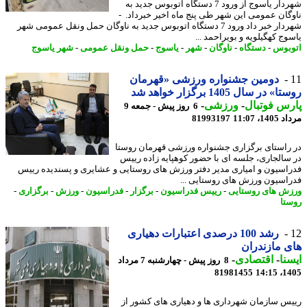
شهردار یاسوج از ورود 7 دستگاه اتوبوس جدید به
گان عمومی این شهر طی پنج ماه اخیر خبرداد. -
شهردار خبر داد ورود 7 دستگاه اتوبوس جدید به ناوگان حمل ونقل عمومی شهر
وج کهگیلویه و بویراحمد ...
بوس
-
دستگاه
-
ناوگان
-
شهر
-
یاسوج
-
حمل ونقل عمومی
-
شهر یاسوج
دومین جشنواره ورزشی «قهرمان
 در سال 1405 برگزار خواهد شد
س فوتبال
-
ورزشی
-
6 روز پیش - جمعه 9
1، 11:07
81993197
راستای برگزاری جشنواره ورزشی قهرمان روستا
سالجاری، جلسه ای با حضور کوهپایه زاده رییس
اسیون و امیاری مدیر دفتر ورزش های روستایی و عشایری و پسندیده رییس
اسیون ورزش های روستایی ...
ش های روستایی
-
رییس فدراسیون
-
برگزار
-
فدراسیون
-
ورزش
-
برگزاری
-
تا
رشد 100 درصدی اعتبارات دهیاری
 مازندران
نا
-
اقتصادی
-
8 روز پیش - چهارشنبه 7 مرداد
81981455
1405
س سازمان شهرداری ها و دهیاری های کشور از