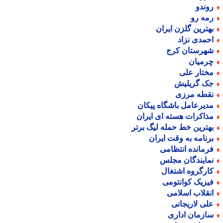
وندو
مه رو
هترین گلزن ایران
حمدی نزاد
هرستان کرج
رمیان
ختار علی
ک گریلیش
قطه مرزی
دیرعامل باشگاه پیکان
ذاکرات هسته ای ایران
هترین خط حمله لیگ برتر
رنامه به وقت ایران
رمانده انتظامی
مایندگان مجلس
ارگروه اشتغال
یزیک کوانتومی
نقلاب اسلامی
لی لاریجانی
ازمان اداری