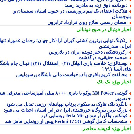
یومانده ذوق زده به مادرید رسید
لاکت اعضای یک تیم تروریستی در جنوب استان سیستان و
وچستان
مضای رسمی صلاح روی قرارداد ترابزون
بار فوتبال در صبح فوتبالی
نکینگ نهایی برترین کشتی گیران آزادکار جهان؛ رحمان عموزاد تنها
رانی صدرنشین
کوردشکنی دختر دونده ایران در بلاروس
محمد حقیقی» درگذشت
نوستالژی؛ خلاصه بازی الهلال۱(۲) - استقلال ۱(۳) | فینال جام باشگاه
 آسیا ۱۹۹۱
خالفت کریم باقری با درخواست مالی باشگاه پرسپولیس
بار ویژه
تک ناک
گوشی M8 Power پوکو با باتری ۸۰۰۰ میلی آمپرساعتی معرفی شد
تصویر
الگرد بلک هاوک به سکوی پرتاب پهپادهای رزمی تبدیل می شود
زرگ ترین نیروگاه خورشیدی ایران در این استان احداث می شود
ولکس واگن از سدان Jetta M6 رونمایی کرد
شخصات کامل گوشی Redmi 17 5G پیش از رونمایی فاش شد
بار ویژه
اندیشه معاصر