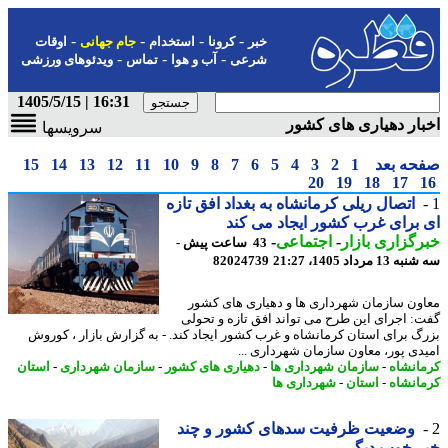
-
-
-
-
خبر
کرونا
استخدام
جام جهانی
اوقات
-
-
-
شرعی
آب و هوا
تماس
ویدئوهای ورزشی
16:31 | 1405/5/15
ار دهیاری های کشور
سرویسها
حه بعد
1
2
3
4
5
6
7
8
9
10
11
12
13
14
15
20
19
18
17
اتصال ریلی کرمانشاه به بغداد افق تازه
برای غرب کشور ایجاد می کند
گزاری بازار
-
اجتماعی
-
43 ساعت پیش -
1 مرداد 1405، 21:27
82024739
ون سازمان شهرداری ها و دهیاری های کشور
: اجرای این طرح می تواند افق تازه و تحولی
گ برای استان کرمانشاه و غرب کشور ایجاد کند. - به گزارش بازار ، کوروش
دی پور، معاون سازمان شهرداری ...
انشاه
-
سازمان شهرداری ها
-
دهیاری های کشور
-
سازمان شهرداری
-
استان
انشاه
-
استان
-
شهرداری ها
وضعیت ظرفیت سدهای کشور و چند
ر خوب دیگر…