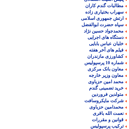
طالبات گندم کاران
هراب بختیاری زاده
رتش جمهوری اسلامی
پاه حضرت ابوالفضل
حمدجواد حسین نژاد
ستگاه های اجرایی
لبان عباس بابایی
یلم های آخر هفته
شاورزی مازندران
اره 10 پرسپولیس
عاون بانک مرکزی
عاون وزیر خارجه
حمد امین حزباوی
رید تضمینی گندم
تولدین فروردین
رکت مایکروسافت
حمدامین حزباوی
عمت الله باقری
وانین و مقررات
رکیب پرسپولیس