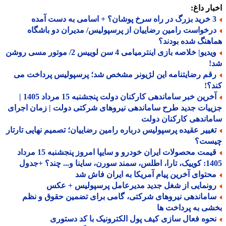
ار داغ:
 اسامی به دست آمده
رخواست رامین رضاییان از پرسپولیس/ مدیران دو باشگاه
هنگ شده بودند؟
ویدیو| خلاصه بازی اینترمیامی 4 سن لوییس 2/ موتور مسی روشن
!
قم رضایتنامه این لژیونر مشخص شد؛ پرسپولیس پرداخت می
؟!
آخرین خبر ساماندهی کارکنان دولت پنجشنبه 15 مرداد 1405 |
یات جدید طرح ساماندهی نیروهای شرکتی دولت | زمان اجرای
اندهی کارکنان دولت
غییر عقیده پرسپولیس درباره رامین رضاییان؛ تصمیم نهایی تارتار
ست؟
قیمت محصولات ایران خودرو و سایپا امروز پنجشنبه 15 مرداد
 سورن، ساینا و... چند؟ +جدول
حتوای آخرین پیام آمریکا به ایران فاش شد
ونمایی از شغل جدید مدیرعامل پرسپولیس + عکس
اماندهی نیروهای شرکتی، گامی برای تضمین حقوق و نظم
ی به پرداخت ها
حوه فعال سازی کیف پول الکترونیک با کد دستوری