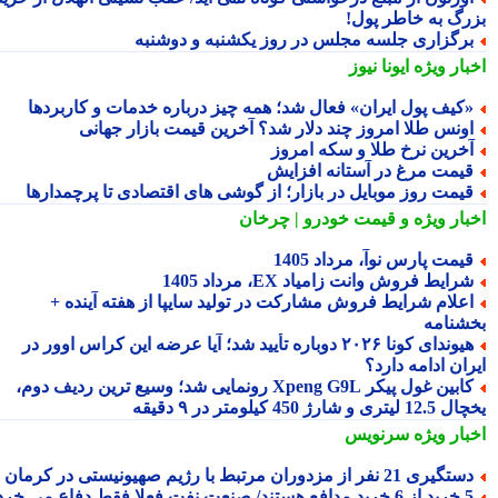
رگ به خاطر پول!
رگزاری جلسه مجلس در روز یکشنبه و دوشنبه
بار ویژه
ایونا نیوز
کیف پول ایران» فعال شد؛ همه چیز درباره خدمات و کاربردها
ونس طلا امروز چند دلار شد؟ آخرین قیمت بازار جهانی
خرین نرخ طلا و سکه امروز
یمت مرغ در آستانه افزایش
یمت روز موبایل در بازار؛ از گوشی های اقتصادی تا پرچمدارها
بار ویژه
و قیمت خودرو | چرخان
یمت پارس نوآ، مرداد 1405
رایط فروش وانت زامیاد EX، مرداد 1405
علام شرایط فروش مشارکت در تولید سایپا از هفته آینده +
شنامه
هیوندای کونا ۲۰۲۶ دوباره تأیید شد؛ آیا عرضه این کراس اوور در
ان ادامه دارد؟
کابین غول پیکر Xpeng G9L رونمایی شد؛ وسیع ترین ردیف دوم،
ری و شارژ 450 کیلومتر در ۹ دقیقه
بار ویژه
سرنویس
تگیری 21 نفر از مزدوران مرتبط با رژیم صهیونیستی در کرمان
د مدافع هستند/ صنعت نفت فعلا فقط دفاع می خرد!