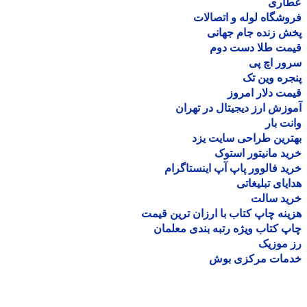
اری
شگاه لوله و اتصالات
 زنده جام جهانی
مت طلا دست دوم
ر اچ پی
ره وین تک
ت دلار امروز
زش ارز دیجیتال در تهران
ت بار
رین طراحی سایت یزد
د مانیتور استوک
د فالوور پاپ آپ اینستاگرام
یای تبلیغاتی
ید سالت
نه چاپ کتاب با ارزان ترین قیمت
 کتاب ویژه رتبه بندی معلمان
موزیک
مات مرکزی بوش