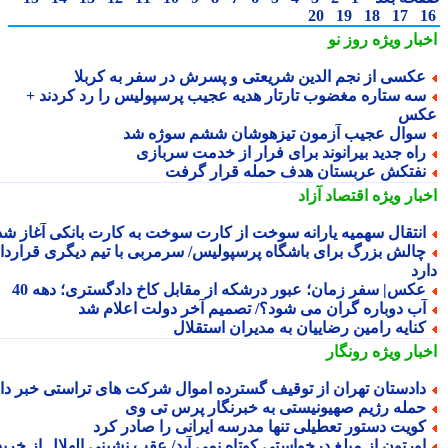
20
19
18
17
بار ویژه
روز نو
کسی از نجم الدین شریعتی و پسرش در سفر به کربلا
ه ستاره مغضوب تارتار هدیه عجیب پرسپولیس را رد کردند +
کس
وال عجیب آزمون تیزهوشان ششم سوژه شد
اه جدید بیرانوند برای فرار از خدمت سربازی
فتکش عربستان هدف حمله قرار گرفت
بار ویژه
اقتصاد آزاد
نتقال سهمیه یارانه سوخت از کارت سوخت به کارت بانکی آغاز شد
الش بزرگ برای باشگاه پرسپولیس/ سرمربی با تیم دیگری قرارداد
رد
کس| سفر زمان؛ عبور درشکه از مقابل کاخ دادگستری؛ دهه 40
ب دوباره گران می شود؟/ تصمیم آخر دولت اعلام شد
نایه رامین رضاییان به مدیران استقلال
بار ویژه
رونگار
ادستان تهران از توقیف گسترده اموال شرکت های تراستی خبر داد
مله رژیم صهیونیستی به خبرنگار پرس تی وی
ویت دستور تعطیلی تنها مدرسه ایرانی را صادر کرد
ورتون از مبلغ درخواستی کوتاه نمی آید/ عقب نشینی الهلال از خرید