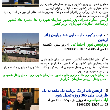
ون عمرانی وزیر کشور و رییس سازمان شهرداری
و دهیاری های کشور گفت: ایلام در ایام اربعین
بان بخش بزرگی از زائران است و نگاه به زیرساخت های اربعین در استان باید
خدمت رسانی مقطعی ...
عین
-
معاون عمرانی وزیر کشور
-
سازمان شهرداری ها
-
دهیاری های کشور
-
ساخت
-
سازمان شهرداری
-
وزیر کشور
ثبت رکورد جابه جایی 4.4 میلیون زائر
عین
نویس نیوز
-
اجتماعی
-
4 روز پیش - یکشنبه
82010395
گزارش اطلاعات آنلاین ، رییس سازمان شهرداری
و دهیاری های کشور در گفتگویی به گزارش خود به
عملکرد ناوگان حمل ونقل عمومی اشاره کرد و گفت: تاکنون 4 میلیون و 400 هزار
ر در مسیرهای منتهی ...
مان شهرداری ها
-
دهیاری های کشور
-
سازمان شهرداری
-
حمل ونقل عمومی
ل ونقل
-
رییس سازمان
-
گزارش
اربعین باید از یک برنامه یک ماهه به یک
ملی 365 روزه تبدیل شود
ا
-
سیاسی
-
4 روز پیش - یکشنبه 11 مرداد
82009350
1405