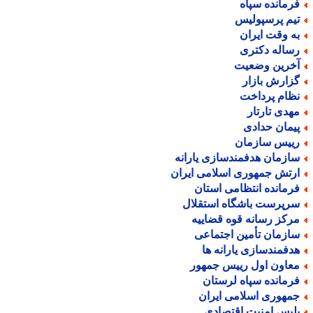
رمانده سپاه
یم پرسپولیس
ه وقت ایران
ساله دکتری
خرین وضعیت
زارش بازار
ظام پرداخت
هدی تارتار
یمان حدادی
ییس سازمان
ازمان هدفمندسازی یارانه
رتش جمهوری اسلامی ایران
رمانده انتظامی استان
رپرست باشگاه استقلال
رکز رسانه قوه قضاییه
ازمان تأمین اجتماعی
دفمندسازی یارانه ها
عاون اول رییس جمهور
رمانده سپاه لرستان
مهوری اسلامی ایران
لیس امنیت اقتصادی