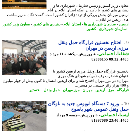
ون وزیر کشور و رییس سازمان شهرداری ها و
ری های کشور با تاکید بر اینکه استان ایلام در ایام
عین میزبان بخش بزرگی از تردد زائران کشور است، گفت: نگاه به زیرساخت
اربعین در ایلام ...
عین
-
سازمان شهرداری ها
-
استان ایلام
-
دهیاری های کشور
-
معاون وزیر کشور
زمان شهرداری
-
کشور
افتتاح نخستین قرارگاه حمل ونقل
ی اربعین در مهران
نا
-
اجتماعی
-
4 روز پیش - یکشنبه 11 مرداد
82006155
1405
تین قرارگاه حمل ونقل مرزی اربعین کشور با
ان «حضرت رقیه (س) و شهدای هنگ مرزی
ان» در مرز مهران افتتاح شد و برای اربعین امسال تا کنون بیش از چهار میلیون
رگاه
-
مرز
-
اربعین
-
مهران
-
مرز مهران
-
حمل ونقل
-
نخستین
ورود 7 دستگاه اتوبوس جدید به ناوگان
ل ونقل عمومی شهر یاسوج
نا
-
اجتماعی
-
6 روز پیش - جمعه 9 مرداد
81997080
1405