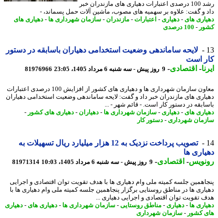
رشد 100 درصدی اعتبارات دهیاری های مازندران خبر
 و گفت: علاوه بر سهمیه های مصوب، ماشین آلات حمل پسماند، -
اری های
-
دهیاری
-
اعتبارات
-
مازندران
-
سازمان شهرداری ها
-
دهیاری های
ر
-
100 درصدی
لایحه ساماندهی وضعیت استخدامی دهیاران باسابقه در دستور
ر است
ا
-
اقتصادی
-
9 روز پیش - سه شنبه 6 مرداد 1405، 23:05
81976966
معاون سازمان شهرداری ها و دهیاری های کشور از افزایش 100 درصدی اعتبارات
اری های مازندران خبر داد و گفت: لایحه ساماندهی وضعیت استخدامی دهیاران
ابقه در دستور کار است. - قائم شهر - ...
اری های
-
دهیاری
-
سازمان شهرداری ها
-
دهیاران
-
دهیاری های کشور
-
مان شهرداری
-
دستور کار
تصویب پرداخت نزدیک به 12 هزار میلیارد ریال تسهیلات به
اری ها
نویس
-
اقتصادی
-
9 روز پیش - سه شنبه 6 مرداد 1405، 10:03
81971314
اهمین جلسه کمیته ملی وام دهیاری ها با هدف تقویت توان اقتصادی و اجرایی
اری ها در مناطق روستایی برگزار پنجاهمین جلسه کمیته ملی وام دهیاری ها با
 تقویت توان اقتصادی و اجرایی دهیاری ...
اری ها
-
دهیاری
-
مناطق روستایی
-
سازمان شهرداری ها
-
دهیاری های
-
دهیاری
 کشور
-
سازمان شهرداری