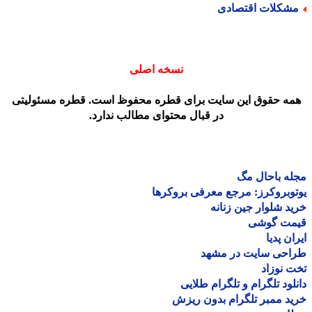
شکلات اقتصادی
نسخه اصلی
مه حقوق این سایت برای قطره محفوظ است. قطره مسئولیتی
در قبال محتوای مطالب ندارد.
ه باحال مگ
وبروکرز: مرجع معرفی بروکرها
د شلوار جین زنانه
مت گوشی
ان پدیا
احی سایت در مشهد
 نوزاد
لود تلگرام و تلگرام طلایی
د ممبر تلگرام بدون ریزش