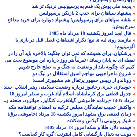
دیده ملی پوش یک قدم به پرسپولیس نزدیک تر شد
شنهاد سپاهان برای جذب 2 بازیکن پرسپولیس
قشه سپاهان برای پرسپولیس؛ پیشنهادِ دوباره برای خرید مدافع
خ پوش!
ل ابجد امروز یکشنبه 18 مرداد ماه 1405
یازمند روی لبه ی تیغ؛ تکرارِ اشتباهاتِ فصل قبل در بازی با
مینیوم!
زشکیان: برای همیشه که نمی توان جنگید؛ بالاخره باید آن را در
ه ای به پایان رساند / تقریباً هر روز درباره این موضوع بحث می
م که چگونه باید از وضعیت نه جنگ و نه صلح خارج شویم
روع ماجراجویی مهاجم اسبق استقلال در لیگ دو
ونالدو از رییس جمهور پرتغال هم مشهورتر است!
وسازی خبری رجانیوز درباره وضعیت سلامتی رهبر انقلاب+سند
جدول قطعی برق کرمانشاه، اسلام آباد غرب و سنقر امروز 18
 گیلانغرب، کنگاور، جوانرود، صحنه و...
اکنش عجیب نمایندگان مجلس ترکیه به امضای توافقنامه مکه
ان قطعی برق مشهد امروز یکشنبه 18 مرداد (خاموشی برق)
یک پروتیینی با گیلاس و شکلات
مت دلار، طلا و سکه امروز 18 مرداد 1405
ولت به دنبال بازگشایی کامل اینترنت؛ گره کار کجاست؟