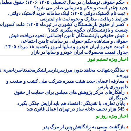
حکم حقوقی نومعلمان در سال تحصیلی ۱۴۰۵-۱۴۰۶؛ حقوق معلمان
ید چقدر است و حکم چه زمانی صادر می شود؟
ثبت نام لاستیک دولتی ۱۴۰۵؛ لینک سامانه خرید لاستیک دولتی،
ایط دریافت، مدارک و نحوه ثبت نام اینترنتی
کسر از حقوق بازنشستگان کشوری در تیرماه ۱۴۰۵؛ علت کسورات
ست و بازنشستگان چگونه پیگیری کنند؟
یش حقوقی بازنشستگان تامین اجتماعی؛ نحوه دریافت فیش
وقی و مشاهده حکم حقوقی در سامانه تامین اجتماعی
قیمت خودرو ایران خودرو و سایپا امروز یکشنبه ۱۸ مرداد ۱۴۰۵؛
ول قیمت محصولات ایران خودرو و سایپا در بازار
بار ویژه
تسنیم نیوز
الگردشهادت مجاهد بدون مرزسردارسرلشکرمحمدناصرناصری در
رجند
عارفه اعضای جدید هیئت مدیره شرکت ملی کشت و صنعت و
مپروری پارس
اهکارهای مرکز پژوهش های مجلس برای حمایت از حقوق
رنگاران
ایان تعارف با نقدینگی؛ اقتصاد هم باید آرایش جنگی بگیرد
هزار تخلف حادثه ساز در تهران اعمال قانون شد
بار ویژه
روز نو
ازگشت مسی به زادگاهش پس از مرگ پدر