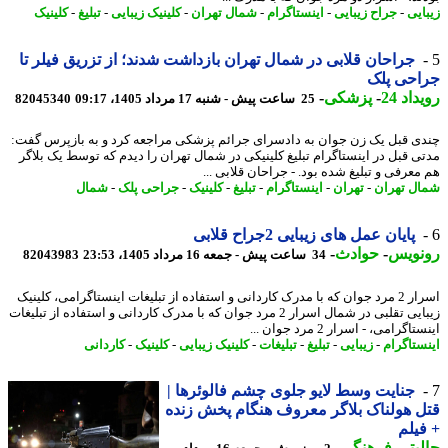
ایی
-
جراح زیبایی
-
اینستاگرام
-
شمال تهران
-
کلینیک زیبایی
-
تبلیغ
-
کلینیک
جراحان قلابی در شمال تهران بازداشت شدند؛ از تزریق فیلر تا
احی پلک
اد 24
-
پزشکی
-
25 ساعت پیش - شنبه 17 مرداد 1405، 09:17
82045340
ی قبل یک زن جوان به دادسرای جرائم پزشکی مراجعه کرد و به بازپرس گفت:
ی قبل در اینستاگرام تبلیغ کلینیکی در شمال تهران را دیدم که توسط یک بلاگر
معرفی و تبلیغ شده بود. - جراحان قلابی ...
ل تهران
-
تهران
-
اینستاگرام
-
تبلیغ
-
کلینیک
-
جراحی پلک
-
شمال
پایان عمل های زیبایی 2جراح قلابی
نویس
-
حوادث
-
34 ساعت پیش - جمعه 16 مرداد 1405، 23:53
82043983
اسرار 2 مرد جوان که با مدرک کاردانی و استفاده از تبلیغات اینستاگرامی، کلینیک
زیبایی تقلبی در شمال اسرار 2 مرد جوان که با مدرک کاردانی و استفاده از تبلیغات
اگرامی، - اسرار 2 مرد جوان ...
ستاگرام
-
زیبایی
-
تبلیغ
-
تبلیغات
-
کلینیک زیبایی
-
کلینیک
-
کاردانی
جنایت وسط لایو جلوی چشم فالوئرها |
 هولناک بلاگر معروف هنگام پخش زنده
یلم
بتر
-
فرهنگی
-