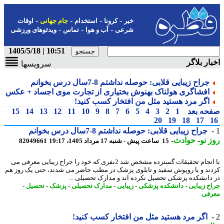
-
-
-
-
خبر
کرونا
استخدام
جام جهانی
اوقات
-
-
-
شرعی
آب و هوا
تماس
ویدئوهای ورزشی
10:51 | 1405/5/18
ار بلاگر
سرویسها
جراح زیبایی قلابی: حوصله نداشتم 8-7سال درس بخوانم
افشاگری هولناک بهنوش بختیاری از تجارت موی اجساد + عکس
اگر مرد هستید مثل من افتخار کسب کنید!
حه بعد
1
2
3
4
5
6
7
8
9
10
11
12
13
14
15
20
19
18
17
جراح زیبایی قلابی: حوصله نداشتم 8-7سال درس بخوانم
 نو
-
حوادث
-
15 ساعت پیش - شنبه 17 مرداد 1405، 19:17
82049661
با انجام تحقیقات گسترده مشخص شد 2نفری که خود را جراح زیبایی معرفی می
ند و با روپوش سفید و تابلوی پزشک در مطب حاضر می شدند، حتی یک روز هم
دانشکده پزشکی تحصیل نکرده اند و مدارک تحصیلی ...
ح زیبایی
-
دانشکده پزشکی
-
زیبایی
-
مدارک تحصیلی
-
پزشک
-
تحصیل
-
فی
اگر مرد هستید مثل من افتخار کسب کنید!