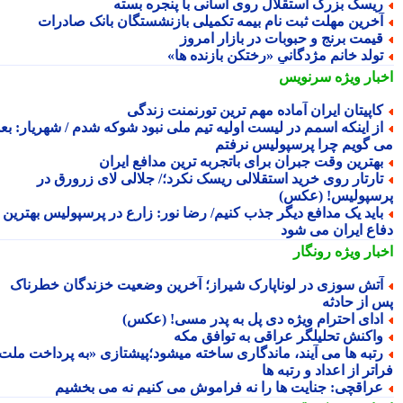
یسک بزرگ استقلال روی آسانی با پنجره بسته
خرین مهلت ثبت نام بیمه تکمیلی بازنشستگان بانک صادرات
یمت برنج و حبوبات در بازار امروز
ولد خانم مژدگانیِِ «رختکن بازنده ها»
بار ویژه
سرنویس
اپیتان ایران آماده مهم ترین تورنمنت زندگی
ز اینکه اسمم در لیست اولیه تیم ملی نبود شوکه شدم / شهریار: بعدا
 گویم چرا پرسپولیس نرفتم
هترین وقت جبران برای باتجربه ترین مدافع ایران
ارتار روی خرید استقلالی ریسک نکرد؛/ جلالی لای زرورق در
سپولیس! (عکس)
اید یک مدافع دیگر جذب کنیم/ رضا نور: زارع در پرسپولیس بهترین
اع ایران می شود
بار ویژه
رونگار
تش سوزی در لوناپارک شیراز؛ آخرین وضعیت خزندگان خطرناک
 از حادثه
دای احترام ویژه دی پل به پدر مسی! (عکس)
اکنش تحلیلگر عراقی به توافق مکه
تبه ها می آیند، ماندگاری ساخته میشود؛پیشتازی «به پرداخت ملت
تر از اعداد و رتبه ها
راقچی: جنایت ها را نه فراموش می کنیم نه می بخشیم