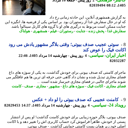
2 روز پیش - جمعه 16 مرداد
82039494
1405
گزارش همشهری آنلاین، این حادثه زمانی رخ داد
او در حال سفارش غذا از رستوران بود. بر اساس یکی از فرضیه ها، انگیزه این
یت ممکن است مربوط به درگیری های او با گروه های کارتل سینالوآ باشد.
رش غذا
-
پخش زنده
-
جنایت
-
رستوران
-
فیلم
-
همشهری
-
هولناک
سوتی عجیب صدف بیوتی؛ وقتی بلاگر مشهور یادش می رود
نت فیک را عوض کند
ار ایران
-
سیاسی
-
4 روز پیش - چهارشنبه 14 مرداد 1405، 22:46
82032
رای کامنتی که صدف بیوتی برای خودش گذاشت، به یکی از سوژه های داغ
ی مجازی تبدیل شده و نشان داد گاهی حتی حرفه ای ترین ها هم غافلگیر می
د ماجرای جالبی در فضای مجازی خبرساز شده است. ...
ی مجازی
-
اکانت فیک
-
سوژه های داغ
-
مشهور
-
مجازی
-
صدف
-
کامنت
کامنت عجیبی که صدف بیوتی را لو داد + عکس
اد 24
-
سیاسی
-
4 روز پیش - چهارشنبه 14 مرداد 1405، 14:37
82029453
 بیوتی، بلاگر حوزه زیبایی برای خودش کامنت گذاشت! او پس از انتشار
ی از خودش، ظاهراً فراموش کرد حساب کاربری اش را تغییر دهد و با اکانت
ی خود زیر همان پست کامنتی حمایتی گذاشت. - صدف بیوتی،