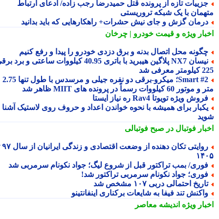
زییات تازه از پرونده قتل حمیدرضا رجب زاده/ ادعای ارتباط
همان با یک شبکه تروریستی
رمان گزش و جای نیش حشرات+ راهکارهایی که باید بدانید
بار ویژه
و قیمت خودرو | چرخان
گونه محل اتصال بدنه و برق دزدی خودرو را پیدا و رفع کنیم
نیسان NX7 پلاگین هیبرید با باتری 40.95 کیلووات ساعتی و برد برقی
 معرفی شد
Smart #2؛ میکرو-برقی دو نفره جیلی و مرسدس با طول تنها 2.75
ور 60 کیلووات رسماً در پرونده های MIIT ظاهر شد
روش ویژه تویوتا Rav4 ره نیاز ایستا
کبار برای همیشه با نحوه خواندن اعداد و حروف روی لاستیک آشنا
ید
بار فوتبال در صبح فوتبالی
روایتی تکان دهنده از وضعت اقتصادی و زندگی ایرانیان از سال ۹۷ تا
۱۴
وری/ بمب تراکتور قبل از شروع لیگ؛ جواد نکونام سرمربی شد
وری؛ جواد نکونام سرمربی تراکتور شد!
اریخ احتمالی دربی ۱۰۷ مشخص شد
اکنش تند فیفا به شایعات برکناری اینفانتینو
بار ویژه
اندیشه معاصر