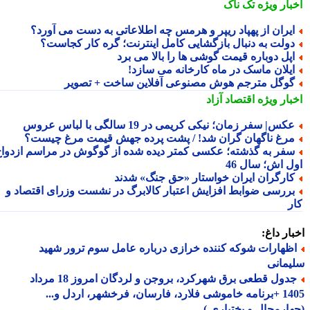
بار ویژه
تک ناک
یران از پهپاد ریپر و هرمس چه اطلاعاتی به دست می آورد؟
ولت به دنبال بازگشایی کامل اینترنت؛ گره کار کجاست؟
پل دوباره قیمت گوشی ها را بالا می برد
یلان ماسک در ماه کارخانه می سازد!
وگل مترجم هوش مصنوعی آفلاین ساخت + تصویر
بار ویژه
اقتصاد آزاد
کس| سفر زمان؛ نیکی کریمی در 19 سالگی با لباس عروس
رغ ناگهان گران شد! / پشت پرده جهش قیمت مرغ چیست؟
فر به گذشته؛ عکسی کمتر دیده شده از گوگوش در مراسم ازدواج
ل اش؛ سال 46
ارگران ایران خواستار «حق جنگ» شدند
ررسی ضوابط افزایش اعتبار کالابرگ در نشست وزرای اقتصاد و
ر
ار داغ:
ظهارات شوکه کننده خرازی درباره عامل سوم ترور شهید
مانی
جدول قطعی برق شهرکرد، بروجن و لردگان امروز 18 مرداد
1405 +برنامه خاموشی فلارد، فارسان، فرخشهر، اردل و...
ارمحال و بختیاری )