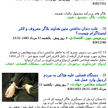
82027
گر های پردرآمد مشمول مالیات هستند. -
یات
-
بلاگر
-
مشمول
-
شوند
علت دندان نداشتن متین هداوند بلاگر معروف و لاغر
ستاگرام چیست؟
نویس نیوز
-
اقتصادی
-
6 روز پیش - یکشنبه 11 مرداد 1405، 23:52
82012
02:14 متین بی دندون پسری که به خاطر نداشتن دندان ویدیوهایش در فضای
مجازی مورد توجه قرار گرفته از دلیل لاغری اش گفت منبع خبر: - 22 آذر 1404
یل جامعه شناختی کاهش ازدواج و فرزندآوری در ایران ازدواج؛
واج
-
فرزندآوری
-
برخوردار
-
در ایران
-
اجتماعی
-
مشکلات اقتصادی
-
انتخاب
دستگاه قضایی علیه هتاکی به مردم
بیل وارد عمل شد
یشه معاصر
-
حوادث
-
7 روز پیش - یکشنبه 11
1، 20:23
82011033
ستان اردبیل از دستگیری بلاگر ارومیه ای که در
ی مجازی به شهروندان اردبیل اهانت کرده بود
 داد. - دستگاه قضایی علیه هتاکی به مردم اردبیل وارد عمل شد / توهین به