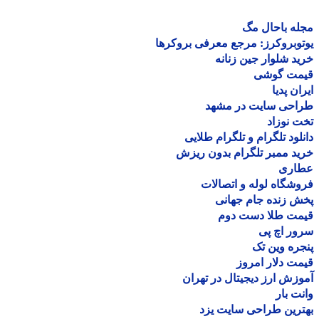
ه باحال مگ
وبروکرز: مرجع معرفی بروکرها
د شلوار جین زنانه
مت گوشی
ان پدیا
احی سایت در مشهد
 نوزاد
لود تلگرام و تلگرام طلایی
د ممبر تلگرام بدون ریزش
اری
شگاه لوله و اتصالات
 زنده جام جهانی
مت طلا دست دوم
ر اچ پی
ره وین تک
ت دلار امروز
زش ارز دیجیتال در تهران
ت بار
رین طراحی سایت یزد