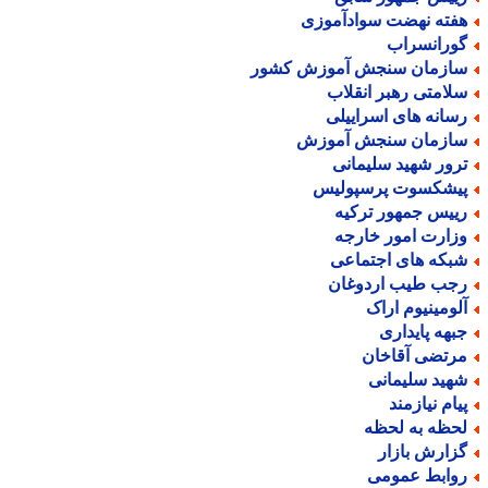
فته نهضت سوادآموزی
ورانسراب
ازمان سنجش آموزش کشور
لامتی رهبر انقلاب
سانه های اسراییلی
ازمان سنجش آموزش
رور شهید سلیمانی
یشکسوت پرسپولیس
ییس جمهور ترکیه
زارت امور خارجه
بکه های اجتماعی
جب طیب اردوغان
لومینیوم اراک
بهه پایداری
رتضی آقاخان
هید سلیمانی
یام نیازمند
حظه به لحظه
زارش بازار
وابط عمومی