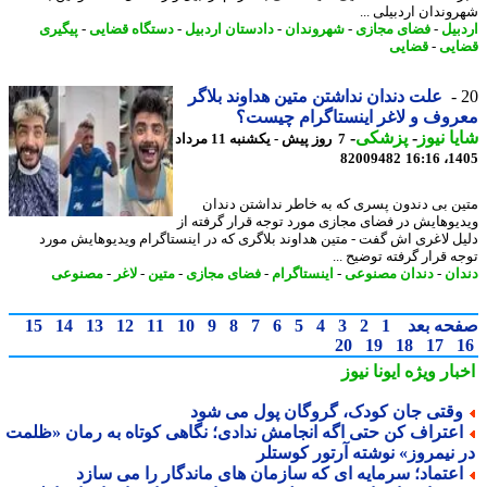
وندان اردبیلی ...
بیل
-
فضای مجازی
-
شهروندان
-
دادستان اردبیل
-
دستگاه قضایی
-
پیگیری
یی
-
قضایی
علت دندان نداشتن متین هداوند بلاگر
وف و لاغر اینستاگرام چیست؟
ا نیوز
-
پزشکی
-
7 روز پیش - یکشنبه 11 مرداد
82009482
1405
ن بی دندون پسری که به خاطر نداشتن دندان
یوهایش در فضای مجازی مورد توجه قرار گرفته از
ل لاغری اش گفت - متین هداوند بلاگری که در اینستاگرام ویدیوهایش مورد
ه قرار گرفته توضیح ...
ان
-
دندان مصنوعی
-
اینستاگرام
-
فضای مجازی
-
متین
-
لاغر
-
مصنوعی
حه بعد
1
2
3
4
5
6
7
8
9
10
11
12
13
14
15
20
19
18
17
بار ویژه
ایونا نیوز
قتی جان کودک، گروگان پول می شود
عتراف کن حتی اگه انجامش ندادی؛ نگاهی کوتاه به رمان «ظلمت
 نیمروز» نوشته آرتور کوستلر
عتماد؛ سرمایه ای که سازمان های ماندگار را می سازد