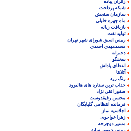
ائران پیاده
بکه پرداخت
ازمان سنجش
اه چهره خلیلی
ازیافت زباله
ولید نفت
ییس اسبق شورای شهر تهران
حمدمهدی احمدی
خترانه
خنگو
عطای پاداش
لانتا
نگ زرد
ذاب ترین ستاره های هالیوود
فورا تقی نژاد
حسن رفیقدوست
رمانده انتظامی گلپایگان
جلاسیه نماز
هرا خواجوی
سیر دوچرخه
ییس جمهور سابق