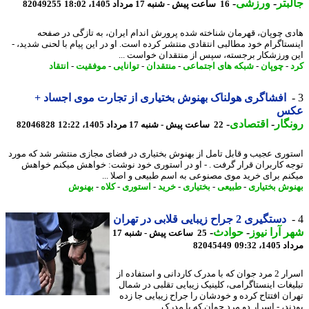
بتر
-
ورزشی
-
16 ساعت پیش - شنبه 17 مرداد 1405، 18:02
82049255
ی چوپان، قهرمان شناخته شده پرورش اندام ایران، به تازگی در صفحه
ستاگرام خود مطالبی انتقادی منتشر کرده است. او در این پیام با لحنی شدید، -
 ورزشکار برجسته، سپس از منتقدان خواست ...
-
چوپان
-
شبکه های اجتماعی
-
منتقدان
-
توانایی
-
موفقیت
-
انتقاد
افشاگری هولناک بهنوش بختیاری از تجارت موی اجساد +
س
گار
-
اقتصادی
-
22 ساعت پیش - شنبه 17 مرداد 1405، 12:22
82046828
وری عجیب و قابل تامل از بهنوش بختیاری در فضای مجازی منتشر شد که مورد
ه کاربران قرار گرفت . - او در استوری خود نوشت: خواهش میکنم خواهش
نم برای خرید موی مصنوعی به اسم طبیعی و اصلا ...
وش بختیاری
-
طبیعی
-
بختیاری
-
خرید
-
استوری
-
کلاه
-
بهنوش
دستگیری 2 جراح زیبایی قلابی در تهران
 آرا نیوز
-
حوادث
-
25 ساعت پیش - شنبه 17
1، 09:32
82045449
اسرار 2 مرد جوان که با مدرک کاردانی و استفاده از
یغات اینستاگرامی، کلینیک زیبایی تقلبی در شمال
ان افتتاح کرده و خودشان را جراح زیبایی جا زده
د، - اسرار دو مرد جوان که با مدرک ...