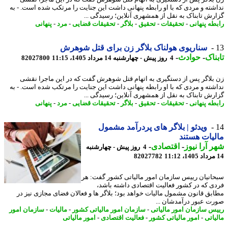
شته و مردی که با او رابطه پنهانی داشت این جنایت را مرتکب شده است. - به
رش تابناک به نقل از همشهری آنلاین؛ رسیدگی ...
طه پنهانی
-
تحقیقات
-
تحقیق
-
بلاگر
-
تحقیقات قضایی
-
مرد
-
پنهانی
سناریوی هولناک بلاگر زن برای قتل شوهرش
ناک
-
حوادث
-
4 روز پیش - چهارشنبه 14 مرداد 1405، 11:15
82027800
بلاگر پس از دستگیری به اتهام قتل شوهرش گفت که در این ماجرا نقشی
شته و مردی که با او رابطه پنهانی داشت این جنایت را مرتکب شده است. - به
رش تابناک به نقل از همشهری آنلاین؛ رسیدگی ...
طه پنهانی
-
تحقیقات
-
تحقیق
-
بلاگر
-
تحقیقات قضایی
-
مرد
-
پنهانی
ویدئو | بلاگر های پردرآمد مشمول
یات هستند
 آرا نیوز
-
اقتصادی
-
4 روز پیش - چهارشنبه
82027782
انیان رییس سازمان امور مالیاتی کشور گفت: هر
ی که در کشور فعالیت اقتصادی داشته باشد،
بق قانون مشمول مالیات خواهد بود؛ بلاگر ها و فعالان فضای مجازی نیز در
ت عبور درآمدشان ...
س سازمان امور مالیاتی
-
سازمان امور مالیاتی کشور
-
مالیات
-
سازمان امور
یاتی
-
امور مالیاتی کشور
-
فعالیت اقتصادی
-
امور مالیاتی