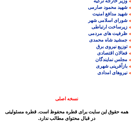
زیر خارجه ترکیه
هید محمود صارمی
هید مدافع امنیت
ورای اسلامی شهر
یرساخت ارتباطی
رفیت های مردمی
مشید شاه محمدی
وزیع نیروی برق
عالان اقتصادی
جلس نمایندگان
ازآفرینی شهری
یروهای امدادی
نسخه اصلی
مه حقوق این سایت برای قطره محفوظ است. قطره مسئولیتی
در قبال محتوای مطالب ندارد.