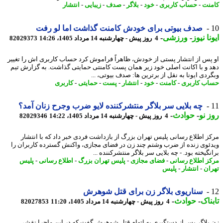
نت
-
حساب کاربری
-
خود
-
بلاگر
-
صدف
-
زیبایی
-
انتشار
صدف بیوتی برای خودش کامنت گذاشت اما لو رفت
نا نیوز
-
ورزشی
-
4 روز پیش - چهارشنبه 14 مرداد 1405، 14:26
82029373
پس از انتشار پستی از خودش، ظاهراً فراموش کرد حساب کاربری اش را تغییر
 و با اکانت اصلی خود زیر همان پست کامنتی حمایتی گذاشت. به گزارش تیم
ردی ایونا به نقل از برترین ها: صدف بیوتی، ...
ب کاربری
-
کامنت
-
خود
-
انتشار
-
پست
-
حمایتی
-
کاربری
چه بلایی سر بلاگر منتشرکننده لایو ضرب وجرح زنان آمد؟
 نو
-
حوادث
-
4 روز پیش - چهارشنبه 14 مرداد 1405، 14:22
82029346
ز اطلاع رسانی پلیس تهران بزرگ از بازداشت فردی خبر داد که با انتشار
ئوی زنده از ضرب وشتم چند زن در فضای مجازی، واکنش گسترده کاربران را
گیخته بود. - چه بلایی سر بلاگر منتشرکننده ...
ز اطلاع رسانی
-
فضای مجازی
-
پلیس تهران بزرگ
-
اطلاع رسانی
-
پلیس
ان
-
انتشار
-
پلیس
سناریوی بلاگر زن برای قتل شوهرش
ناک
-
حوادث
-
4 روز پیش - چهارشنبه 14 مرداد 1405، 11:20
82027853
بلاگر پس از دستگیری به اتهام قتل شوهرش گفت که در این ماجرا نقشی