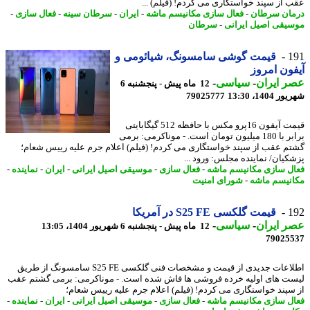
 از سپند خواستگاری می کردم! (فیلم) ...
ان سرطان
-
فعال سازی مکانیسم ماشه
-
ایران
-
سرطان سینه
-
فعال سازی
-
یقی اصیل ایرانی
-
سرطان
1
قیمت گوشی سامسونگ، شیائومی و
ون امروز
 ایران
-
سیاسی
-
12 ماه پیش - پنجشنبه 6
1404، 13:30
79025777
قیمت آیفون 16پرو مکس با حافظه 512 گیگابایتی
برابر با 180 میلیون تومان است. - موناکرمی: برمی
م عقب از سپند خواستگاری می کردم! (فیلم) اعلام جرم علیه رییس شعام؛
کیان/ نماینده مجلس: ورود ...
ل سازی مکانیسم ماشه
-
فعال سازی
-
موسیقی اصیل ایرانی
-
ایران
-
نماینده
-
نیسم ماشه
-
شورای امنیت
1
قیمت گلکسی S25 FE در آمریکا
 ایران
-
سیاسی
-
12 ماه پیش - پنجشنبه 6 شهریور 1404، 13:05
79025
اطلاعات جدیدی از قیمت و مشخصات فنی گلکسی S25 FE سامسونگ از طریق
ت های اولیه خرده فروشی ها فاش شده است. - موناکرمی: برمی گشتم عقب
سپند خواستگاری می کردم! (فیلم) اعلام جرم علیه رییس شعام؛
ل سازی مکانیسم ماشه
-
فعال سازی
-
موسیقی اصیل ایرانی
-
ایران
-
نماینده
-