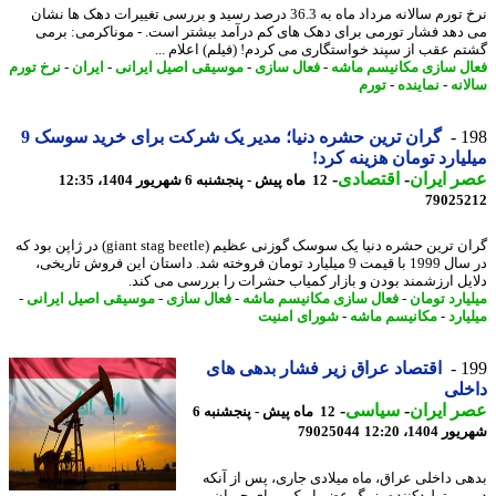
نرخ تورم سالانه مرداد ماه به 36.3 درصد رسید و بررسی تغییرات دهک ها نشان
دهد فشار تورمی برای دهک های کم درآمد بیشتر است. - موناکرمی: برمی
م عقب از سپند خواستگاری می کردم! (فیلم) اعلام ...
ل سازی مکانیسم ماشه
-
فعال سازی
-
موسیقی اصیل ایرانی
-
ایران
-
نرخ تورم
انه
-
نماینده
-
تورم
1
گران ترین حشره دنیا؛ مدیر یک شرکت برای خرید سوسک 9
یارد تومان هزینه کرد!
 ایران
-
اقتصادی
-
12 ماه پیش - پنجشنبه 6 شهریور 1404، 12:35
79025
گران ترین حشره دنیا یک سوسک گوزنی عظیم (giant stag beetle) در ژاپن بود که
در سال 1999 با قیمت 9 میلیارد تومان فروخته شد. داستان این فروش تاریخی،
یل ارزشمند بودن و بازار کمیاب حشرات را بررسی می کند.
یارد تومان
-
فعال سازی مکانیسم ماشه
-
فعال سازی
-
موسیقی اصیل ایرانی
-
ارد
-
مکانیسم ماشه
-
شورای امنیت
1
اقتصاد عراق زیر فشار بدهی های
لی
 ایران
-
سیاسی
-
12 ماه پیش - پنجشنبه 6
1404، 12:20
79025044
ی داخلی عراق، ماه میلادی جاری، پس از آنکه
ین تولیدکننده بزرگ عضو اوپک، برای جبران