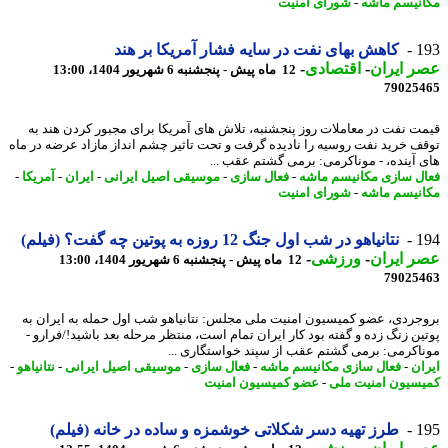
نیسم ماشه
-
شورای امنیت
1
کاهش بهای نفت در سایه فشار آمریکا بر هند
 ایران
-
اقتصادی
-
12 ماه پیش - پنجشنبه 6 شهریور 1404، 13:00
79025
ت نفت در معاملات روز پنجشنبه، تلاش های آمریکا برای مجبور کردن هند به
ف خرید نفت روسیه را نادیده گرفت و تحت تاثیر چشم انداز مازاد عرضه در ماه
 آینده، - موناکرمی: برمی گشتم عقب ...
ل سازی مکانیسم ماشه
-
فعال سازی
-
موسیقی اصیل ایرانی
-
ایران
-
آمریکا
-
نیسم ماشه
-
شورای امنیت
1
نتانیاهو در شب اول جنگ 12 روزه به پوتین چه گفت؟ (فیلم)
 ایران
-
ورزشی
-
12 ماه پیش - پنجشنبه 6 شهریور 1404، 13:00
79025
جردی، عضو کمیسیون امنیت ملی مجلس: نتانیاهو شب اول حمله به ایران به
ین زنگ زده و گفته بود کار ایران تمام است، منتظر مرحله بعد باشید!/فرارو -
اکرمی: برمی گشتم عقب از سپند خواستگاری ...
ان
-
فعال سازی مکانیسم ماشه
-
فعال سازی
-
موسیقی اصیل ایرانی
-
نتانیاهو
-
سیون امنیت ملی
-
عضو کمیسیون امنیت
1
طرز تهیه دسر شکلاتی خوشمزه و ساده در خانه (فیلم)