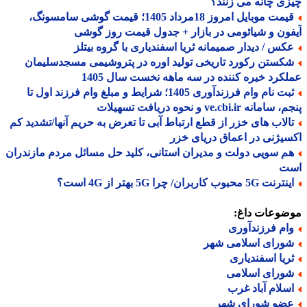
ی چانه می زنند؟
قیمت موبایل امروز 18مرداد 1405؛ قیمت گوشی سامسونگ،
ون و شیائومی در بازار + جدول قیمت روز گوشی
کس / دیدار صمیمانه ثریا اسفندیاری با گروه بیتلز
کستن رکورد تاریخی تولید اوره در پتروشیمی مسجدسلیمان
کرد خیره کننده در سه ماهه نخست سال 1405
ثبت نام وام فرزندآوری 1405؛ شرایط و مبلغ وام فرزند اول تا
مانه ve.cbi.ir و نحوه دریافت تسهیلات
الاب های خزر از قطع ارتباط آبی تا تعرض به حریم آنها/تشدید کم
یژنی در اعماق دریای خزر
م سویی دولت و مدیران استانی، کلید حل مسائل مردم مازندران
ت
نت 5G محبوب کاربران/ چرا 5G بهتر از 4G است؟
ضوعات داغ:
ام فرزندآوری
ورای اسلامی شهر
ریا اسفندیاری
ورای اسلامی
سلام آباد غرب
ضو شورای شهر