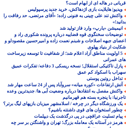
انی در هاله ای از ابهام است؟
یدیو| هایلایت بازی اژدهاکش، خرید جدید پرسپولیس
اکنش تند علی چینی به فنونی زاده؛ «آقای مرتضی، حد رفاقت را
نید!»
نیمیشن «یارپ» وارد فاز تولید شد
وضیحات سخنگوی قوه قضاییه درباره پرونده شکوری راد و
ای جبهه اصلاحات و شبنم نعمت زاده و امیرحسین مقصودلو و
یت از بنیاد پهلوی
5 اولویت مناطق آزاد اعلام شد؛ از شفافیت تا توسعه زیرساخت
 عمرانی
پازل تاکتیکی استقلال؛ نسخه ریسکی 3 دفاعه/ تفکرات عمیق
اب با اسکواد کم عمق
داخل روتین پوستی
تش ارتفاعات «کوره میانه» سروآباد پس از 24 ساعت مهار شد
اکنش مفصل به انتقادها درباره وضعیت آبی ها/ جدیدترین وعده
رنیا: با پنجره بسته هم قهرمانیم
ک ورزشگاه دیگر در چرخه / اسلامشهر میزبان بازیهای لیگ برتر؟
طور استخوان های قوی داشتته باشیم؟
یام تسلیت عراقچی در پی درگذشت یک دیپلمات
رمز در آستانه یک معامله بزرگ؛ تهران و واشنگتن بر سر چه