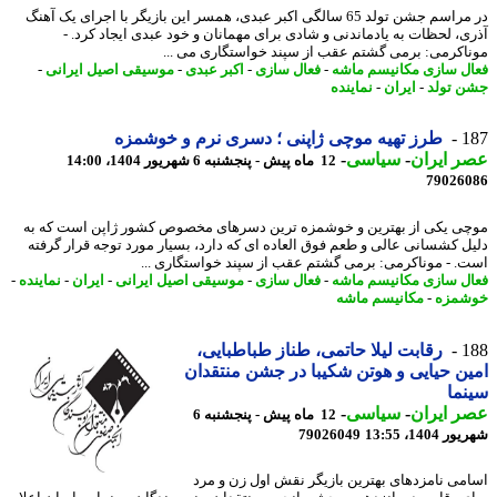
در مراسم جشن تولد 65 سالگی اکبر عبدی، همسر این بازیگر با اجرای یک آهنگ
ی، لحظات به یادماندنی و شادی برای مهمانان و خود عبدی ایجاد کرد. -
اکرمی: برمی گشتم عقب از سپند خواستگاری می ...
ل سازی مکانیسم ماشه
-
فعال سازی
-
اکبر عبدی
-
موسیقی اصیل ایرانی
-
 تولد
-
ایران
-
نماینده
1
طرز تهیه موچی ژاپنی ؛ دسری نرم و خوشمزه
 ایران
-
سیاسی
-
12 ماه پیش - پنجشنبه 6 شهریور 1404، 14:00
79026
ی یکی از بهترین و خوشمزه ترین دسرهای مخصوص کشور ژاپن است که به
ل کشسانی عالی و طعم فوق العاده ای که دارد، بسیار مورد توجه قرار گرفته
. - موناکرمی: برمی گشتم عقب از سپند خواستگاری ...
ل سازی مکانیسم ماشه
-
فعال سازی
-
موسیقی اصیل ایرانی
-
ایران
-
نماینده
-
شمزه
-
مکانیسم ماشه
1
رقابت لیلا حاتمی، طناز طباطبایی،
ن حیایی و هوتن شکیبا در جشن منتقدان
نما
 ایران
-
سیاسی
-
12 ماه پیش - پنجشنبه 6
1404، 13:55
79026049
می نامزدهای بهترین بازیگر نقش اول زن و مرد