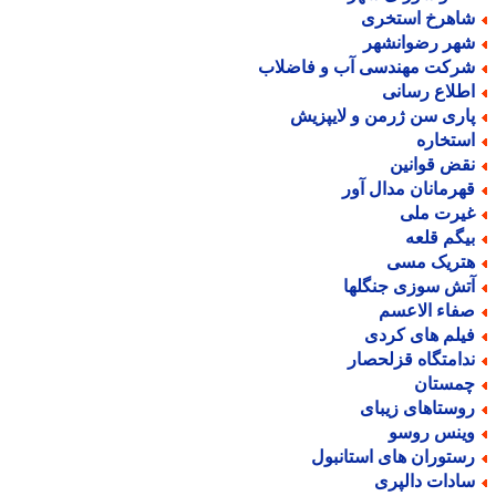
اهرخ استخری
هر رضوانشهر
رکت مهندسی آب و فاضلاب
طلاع رسانی
اری سن ژرمن و لایپزیش
ستخاره
قض قوانین
هرمانان مدال آور
یرت ملی
یگم قلعه
تریک مسی
تش سوزی جنگلها
فاء الاعسم
یلم های کردی
دامتگاه قزلحصار
مستان
وستاهای زیبای
ینس روسو
ستوران های استانبول
ادات دالپری