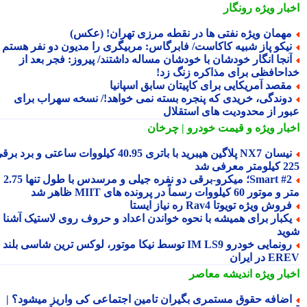
بار ویژه
رونگار
همان ویژه نفتی ها در نقطه مرزی تهران! (عکس)
یکو پاز شبیه کاکاست/ فابرگاس: مربیگری را مدیون دو نفر هستم
نجا انگار خودشان با خودشان مساله داشتند/ پیروز: فجر بعد از
احافظی برای مذاکره زنگ زد!
قصد آمریکایی برای کاپیتان سابق اسپانیا
وندگی، خریدی که پنجره بسته نمی خواهد!/ نسخه سهراب برای
ور از محدودیت های استقلال
بار ویژه
و قیمت خودرو | چرخان
نیسان NX7 پلاگین هیبرید با باتری 40.95 کیلووات ساعتی و برد برقی
 معرفی شد
Smart #2؛ میکرو-برقی دو نفره جیلی و مرسدس با طول تنها 2.75
ور 60 کیلووات رسماً در پرونده های MIIT ظاهر شد
روش ویژه تویوتا Rav4 ره نیاز ایستا
کبار برای همیشه با نحوه خواندن اعداد و حروف روی لاستیک آشنا
ید
رونمایی خودرو IM LS9 توسط نیکا موتور، لوکس ترین شاسی بلند
 در ایران
بار ویژه
اندیشه معاصر
ضافه حقوق مستمری بگیران تامین اجتماعی کی واریز میشود؟ |