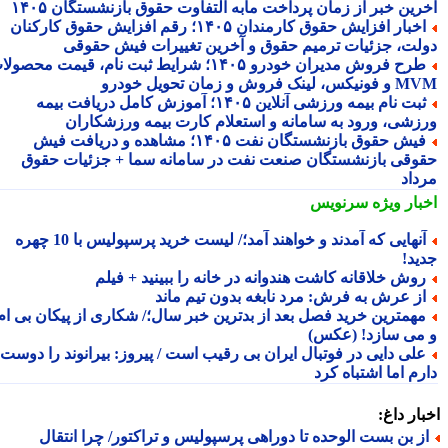
رین خبر از زمان پرداخت مابه التفاوت حقوق بازنشستگان ۱۴۰۵
اخبار افزایش حقوق کارمندان ۱۴۰۵؛ رقم افزایش حقوق کارکنان
لت، جزئیات ترمیم حقوق و آخرین تغییرات فیش حقوقی
طرح فروش مدیران خودرو ۱۴۰۵؛ شرایط ثبت نام، قیمت محصولات
 لینک فروش و زمان تحویل خودرو
ثبت نام بیمه ورزشی آنلاین ۱۴۰۵؛ آموزش کامل دریافت بیمه
زشی، ورود به سامانه و استعلام کارت بیمه ورزشکاران
فیش حقوق بازنشستگان نفت ۱۴۰۵؛ مشاهده و دریافت فیش
وقی بازنشستگان صنعت نفت در سامانه سما + جزئیات حقوق
داد
بار ویژه
سرنویس
آنهایی که آمدند و خواهند آمد؛/ لیست خرید پرسپولیس با 10 چهره
ید!
وش خلاقانه کاشت هندوانه در خانه را ببینید + فیلم
ز عرش به فرش: مرد نابغه بدون تیم ماند
همترین خرید فصل بعد از بدترین خبر سال؛/ شکاری از پیکان بی ام
می سازد! (عکس)
لی دایی در فوتبال ایران بی رقیب است / پیروز: بیرانوند را دوست
م اما اشتباه کرد
ار داغ:
ز بن بست الوحده تا دوراهی پرسپولیس و تراکتور/ چرا انتقال