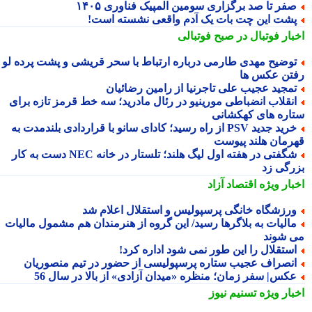
فر تا صد برگزاری سومین المپیک فناوری ۱۴۰۵
شت این چت بات یک آدم واقعی نشسته است!
بار فوتبال در صبح فوتبالی
وضیح مهدی طارمی درباره ارتباط با سحر قریشی و پشت پرده لو
تن عکس ها
مجید عجیب علی تاجرنیا از رامین رضائیان
نقلاب انضباطی مورینیو در رئال مادرید؛ سه خط قرمز تازه برای
اره های کهکشانی
خرید جدید PSV از راه رسید؛ کادای سانو با قراردادی بلندمدت به
رمان هلند پیوست
شگفتی در هفته اول لیگ هلند؛ تلستار در خانه NEC دست به کار
رگی زد
بار ویژه
اقتصاد آزاد
رزشگاه خانگی پرسپولیس و استقلال اعلام شد
الیات به بلاگرها رسید/ این گروه از هنرمندان هم مشمول مالیات
 شوند
ستقلال را این طور نمی شود اداره کرد!
نصراف عجیب ستاره پرسپولیسی از حضور در تیم منصوریان
کس| سفر زمان؛ منظره «میدان آزادی» از بالا در سال 56
بار ویژه
تسنیم نیوز