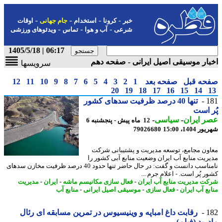
-
-
-
-
خبر
کرونا
استخدام
جام جهانی
اوقات
-
-
-
شرعی
آب و هوا
تماس
ویدئوهای ورزشی
06:17 | 1405/5/18
ار موسیقی اصیل ایرانی - صفحه دهم
سرویسها
حه قبل
صفحه بعد
1
2
3
4
5
6
7
8
9
10
11
12
20
19
18
17
16
15
14
1
تنها 40 درصد ظرفیت سدهای کشور
 است
 ایران
-
سیاسی
-
12 ماه پیش - پنجشنبه 6
1404، 15:00
79026680
ون مجامع، توسعه مدیریت و پشتیبانی شرکت
ریت منابع آب ایران وضعیت منابع آبی کشور را
نامناسب دانست و گفت: در حال حاضر تنها حدود 40 درصد ظرفیت مخازن سدهای
ر پُر است. - اعلام جرم ...
ت مدیریت منابع آب ایران
-
فعال سازی مکانیسم ماشه
-
ایران
-
مدیریت
بع آب ایران
-
فعال سازی
-
موسیقی اصیل ایرانی
-
منابع آب
1
رقابت داغ امباپه و وینیسیوس در تمرین مسابقه ای رئال
رید (فیلم)