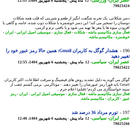
 ایران
-
ورزشی
-
12 ماه پیش - پنجشنبه 6 شهریور 1404، 12:55
79025
 شکلاتی، یک تجربه شگفت انگیز از طعم و شیرینی که قلب همه شکلات
تان را تسخیر می کند! این دسر خوشمزه با شکلات ذوب شده، خامه، و گاهی با
ودن میوه ها یا مغز ها تهیه می شود و با بافتی نرم و کرمی،
ل سازی مکانیسم ماشه
-
شکلات
-
فعال سازی
-
موسیقی اصیل ایرانی
-
ایران
-
شمزه
-
مکانیسم ماشه
1
هشدار گوگل به کاربران Gmail: همین حالا رمز عبور خود را
یر دهید
 ایران
-
سیاسی
-
12 ماه پیش - پنجشنبه 6 شهریور 1404، 12:55
79025
ل می گوید به دلیل تشدید روش های فیشینگ و سرقت اطلاعات، اکثر کاربران
Gmail باید فوراً رمز عبورشان را تغییر دهند. - موناکرمی: برمی گشتم عقب از
د خواستگاری می کردم! (فیلم) اعلام جرم ...
ل سازی مکانیسم ماشه
-
فعال سازی
-
موسیقی اصیل ایرانی
-
ایران
-
رمز
ر
-
کاربران
-
مکانیسم ماشه
1
تورم مرداد 36 درصد شد
 ایران
-
سیاسی
-
12 ماه پیش - پنجشنبه 6 شهریور 1404، 12:40
79025