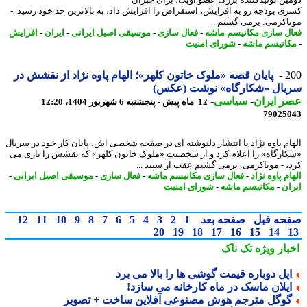
ی بودجه رو به افزایش، استقراض را افزایش داد، به بالاترین حد خود رسید. -
اکرمی: برمی گشتم ...
ل سازی مکانیسم ماشه
-
فعال سازی
-
موسیقی اصیل ایرانی
-
ایران
-
افزایش
انیسم ماشه
-
شورای امنیت
2
پایان قصه «ملوک خاتون کلهر»؛ الهام پاوه نژاد از نقشش در
یال «شکارگاه» نوشت (عکس)
 ایران
-
سیاسی
-
12 ماه پیش - پنجشنبه 6 شهریور 1404، 12:20
79025
ام پاوه نژاد با انتشار دلنوشته ای در صفحه شخصی اش، پایان کار خود در سریال
ارگاه» را اعلام کرد و از شخصیت «ملوک خاتون کلهر» که نقشش را بازی می
، - موناکرمی: برمی گشتم عقب از سپند ...
م پاوه نژاد
-
فعال سازی مکانیسم ماشه
-
فعال سازی
-
موسیقی اصیل ایرانی
-
ان
-
مکانیسم ماشه
-
شورای امنیت
حه قبل
صفحه بعد
1
2
3
4
5
6
7
8
9
10
11
12
20
19
18
17
16
15
14
بار ویژه
تک ناک
پل دوباره قیمت گوشی ها را بالا می برد
یلان ماسک در ماه کارخانه می سازد!
وگل مترجم هوش مصنوعی آفلاین ساخت + تصویر