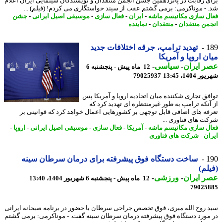
ی رقابت در پانزدهمین جشن انجمن منتقدان و نویسندگان سینمایی ایران اعلام
 - موناکرمی: برمی گشتم عقب از سپند خواستگاری می کردم! (فیلم) ...
ل سازی مکانیسم ماشه
-
ایران
-
فعال سازی
-
موسیقی اصیل ایرانی
-
جشن
من منتقدان
-
منتقدان
-
نماینده
1
تهدید ترامپ، جرقه اختلافات جدید
ن اروپا و آمریکا
 ایران
-
سیاسی
-
12 ماه پیش - پنجشنبه 6
1404، 13:45
79025937
فق تجاری شکننده میان اتحادیه اروپا و آمریکا پس
آنکه ترامپ به طور غیرمنتظره ای تهدید کرد که
فه های اضافی قابل توجهی بر کشورهایی اعمال خواهد کرد که قوانینی بر
ت های فناوری ...
ل سازی مکانیسم ماشه
-
آمریکا
-
فعال سازی
-
موسیقی اصیل ایرانی
-
اروپا
-
ان
-
شرکت های فناوری
1
ساخت دستگاه فوق پیشرفته برای درمان سرطان سینه
لم)
 ایران
-
ورزشی
-
12 ماه پیش - پنجشنبه 6 شهریور 1404، 13:40
79025
 روح الله میری، فوق تخصص جراحی سرطان با حضور در برنامه صبحانه ایرانی
مورد دستگاه فوق پیشرفته درمان سرطان سینه گفت. - موناکرمی: برمی گشتم