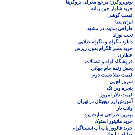
وبروکرز: مرجع معرفی بروکرها
د شلوار جین زنانه
مت گوشی
ان پدیا
احی سایت در مشهد
 نوزاد
لود تلگرام و تلگرام طلایی
د ممبر تلگرام بدون ریزش
اری
شگاه لوله و اتصالات
 زنده جام جهانی
مت طلا دست دوم
ر اچ پی
ره وین تک
ت دلار امروز
زش ارز دیجیتال در تهران
ت بار
رین طراحی سایت یزد
د مانیتور استوک
د فالوور پاپ آپ اینستاگرام
یای تبلیغاتی