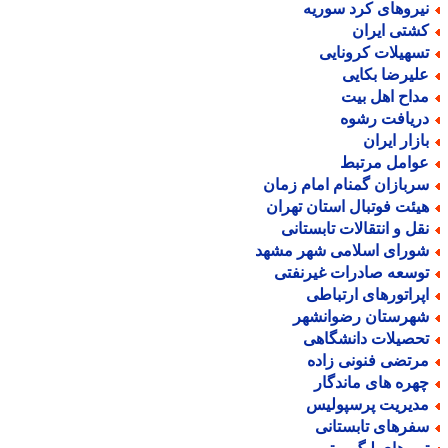
یروهای کرد سوریه
شتی ایران
سهیلات کرونایی
لیرضا بکایی
داح اهل بیت
ریافت رشوه
ازار ایران
وامل مرتبط
ربازان گمنام امام زمان
یئت فوتبال استان تهران
قل و انتقالات تابستانی
ورای اسلامی شهر مشهد
وسعه صادرات غیرنفتی
پراتورهای ارتباطی
هرستان رضوانشهر
حصیلات دانشگاهی
رتضی فنونی زاده
هره های ماندگار
دیریت پرسپولیس
فرهای تابستانی