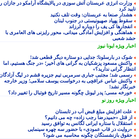
زارت انرژی عربستان آتش سوزی در پالایشگاه آرامکو در جازان را
ید کرد
شدار صنعا به عربستان: وقت تلف نکنید
قوط پهپاد صهیونیستی در جنوب لبنان
نفجارها کی یف را دوباره لرزاند
ماهنگی و افزایش آمادگی میدانی، محور رایزنی های العامری با
د شعبی
بار ویژه
ایونا نیوز
وک در بارسلونا؛ جدایی دو ستاره دیگر قطعی شد!
اکنش مسعود پزشکیان به گرانی های اخیر؛ «در جنگ هستیم، اما
تظار گرانی ندارید؟»
سمی شد؛ مجتبی جباری سرمربی تیم جزیره قشم در لیگ آزادگان!
اکنش عباس عراقچی به درخواست یوسف سلامی؛ وزیر خارجه
رنگار نشد!
ورخه مسی؛ پدر لیونل چگونه مسیر تاریخ فوتبال را تغییر داد؟
بار ویژه
روز نو
لت افزایش مبلغ قبض آب در تابستان
ز قتل «حمیدرضا رجب زاده» چه می دانیم؟
ستقلال با ستاره ایرانی لگانس به توافق رسید
روایت در قاب عمودی» با حضور سه چهره سینمایی
قوق بازنشستگان چگونه محاسبه می شود؟