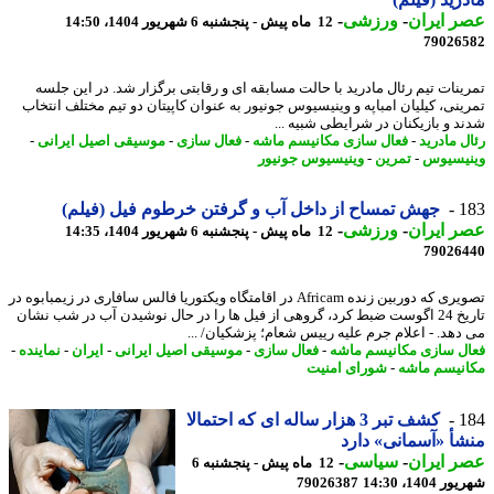
 ایران
-
ورزشی
-
12 ماه پیش - پنجشنبه 6 شهریور 1404، 14:50
79026
ینات تیم رئال مادرید با حالت مسابقه ای و رقابتی برگزار شد. در این جلسه
ینی، کیلیان امباپه و وینیسیوس جونیور به عنوان کاپیتان دو تیم مختلف انتخاب
د و بازیکنان در شرایطی شبیه ...
ل مادرید
-
فعال سازی مکانیسم ماشه
-
فعال سازی
-
موسیقی اصیل ایرانی
-
یسیوس
-
تمرین
-
وینیسیوس جونیور
1
جهش تمساح از داخل آب و گرفتن خرطوم فیل (فیلم)
 ایران
-
ورزشی
-
12 ماه پیش - پنجشنبه 6 شهریور 1404، 14:35
79026
تصویری که دوربین زنده Africam در اقامتگاه ویکتوریا فالس سافاری در زیمبابوه در
تاریخ 24 اگوست ضبط کرد، گروهی از فیل ها را در حال نوشیدن آب در شب نشان
دهد. - اعلام جرم علیه رییس شعام؛ پزشکیان/ ...
ل سازی مکانیسم ماشه
-
فعال سازی
-
موسیقی اصیل ایرانی
-
ایران
-
نماینده
-
نیسم ماشه
-
شورای امنیت
1
کشف تبر 3 هزار ساله ای که احتمالا
أ «آسمانی» دارد
 ایران
-
سیاسی
-
12 ماه پیش - پنجشنبه 6
1404، 14:30
79026387