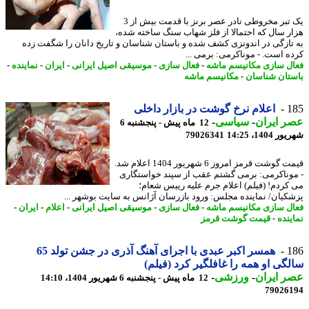
یک تبر مخروطی نادر عصر برنز با قدمت بیش از 3
ر سال که احتمالا از فلز شهاب سنگ ساخته شده،
تازگی در اندونزی کشف شده و باستان شناسان و تاریخ دانان را شگفت زده
ه است. - موناکرمی: برمی ...
ل سازی مکانیسم ماشه
-
فعال سازی
-
موسیقی اصیل ایرانی
-
ایران
-
نماینده
-
تان شناسان
-
مکانیسم ماشه
1
اعلام نرخ گوشت در بازار داخلی
 ایران
-
سیاسی
-
12 ماه پیش - پنجشنبه 6
1404، 14:25
79026341
قیمت گوشت قرمز امروز 6 شهریور 1404 اعلام شد.
وناکرمی: برمی گشتم عقب از سپند خواستگاری
کردم! (فیلم) اعلام جرم علیه رییس شعام؛
کیان/ نماینده مجلس: ورود بازرسان آژانس به سایت بوشهر ...
ل سازی مکانیسم ماشه
-
فعال سازی
-
موسیقی اصیل ایرانی
-
اعلام
-
ایران
-
ینده
-
قیمت گوشت قرمز
1
همسر اکبر عبدی با اجرای آهنگ آذری در جشن تولد 65
گی او همه را غافلگیر کرد (فیلم)
 ایران
-
ورزشی
-
12 ماه پیش - پنجشنبه 6 شهریور 1404، 14:10
79026