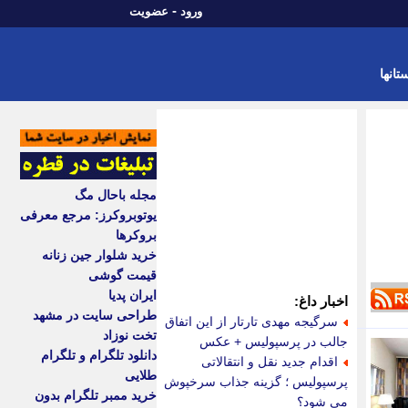
-
ورود
عضویت
تانها
مجله باحال مگ
یوتوبروکرز: مرجع معرفی
بروکرها
خرید شلوار جین زنانه
قیمت گوشی
ایران پدیا
اخبار داغ:
طراحی سایت در مشهد
سرگیجه مهدی تارتار از این اتفاق
تخت نوزاد
جالب در پرسپولیس + عکس
دانلود تلگرام و تلگرام
اقدام جدید نقل و انتقالاتی
طلایی
پرسپولیس ؛ گزینه جذاب سرخپوش
خرید ممبر تلگرام بدون
می شود؟