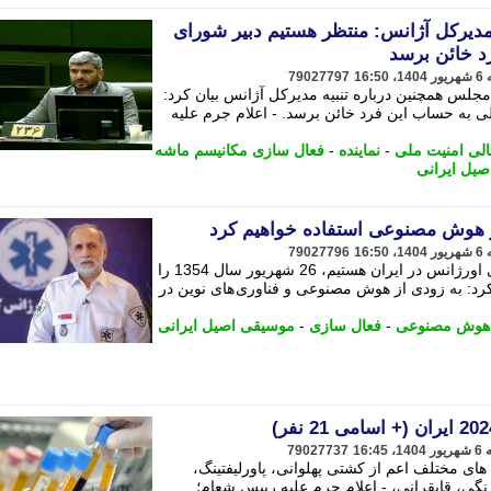
 مدیرکل آژانس: منتظر هستیم دبیر شورای
د خائن برسد
79027797
مجلس همچنین درباره تنبیه مدیرکل آژانس بیان کرد:
ی به حساب این فرد خائن برسد. - اعلام جرم علیه
لی امنیت ملی
-
نماینده
-
فعال سازی مکانیسم ماشه
یل ایرانی
ز هوش مصنوعی استفاده خواهیم کرد
79027796
میعادفر با بیان اینکه در آستانه 50 سالگی اورژانس در ایران هستیم، 26 شهریور سال 1354 را
د: به زودی از هوش مصنوعی و فناوری های نوین در
هوش مصنوعی
-
فعال سازی
-
موسیقی اصیل ایرانی
79027737
های مختلف اعم از کشتی پهلوانی، پاورلیفتینگ،
رنگی، قایقرانی، - اعلام جرم علیه رییس شعام؛