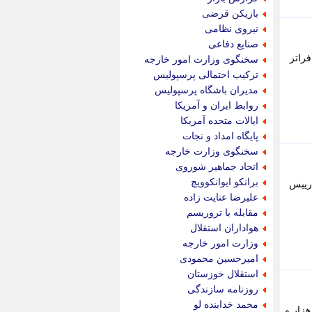
پویه آنلاین
بازیکن قرضی
پیام نفت
نیروی نظامی
تابناک
صنایع دفاعی
تازه نیوز
راتر
سخنگوی وزارت امور خارجه
تبیان
ترکیب احتمالی پرسپولیس
تجارت نیوز
مدیران باشگاه پرسپولیس
تحریریه
روابط ایران و آمریکا
ترابر نیوز
ایالات متحده آمریکا
ترفندباز
پایگاه امداد و نجات
تریبون اقتصاد
سخنگوی وزارت خارجه
تسنیم نیوز
اتحاد جماهیر شوروی
تک ناک
برانکو ایوانکوویچ
 رییس
تکراتو
علیرضا عنایت زاده
توریسم آنلاین
مقابله با تروریسم
تولید نیوز
هواداران استقلال
تیتر فوری
وزارت امور خارجه
تیکنا
امیرحسین محمودی
جاب ویژن
استقلال خوزستان
جار نیوز
روزنامه سازندگی
جالبتر
محمد خدابنده لو
ت خرد دو هزار و