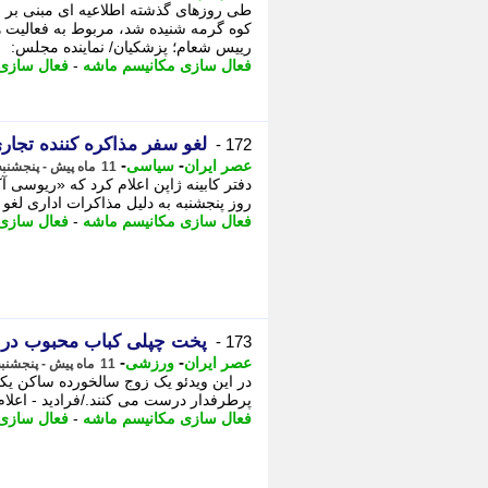
طی روزهای گذشته اطلاعیه ای مبنی بر ا
کوه گرمه شنیده شد، مربوط به فعالیت ه
رییس شعام؛ پزشکیان/ نماینده مجلس:
فعال سازی مکانیسم ماشه
-
فعال سازی
لغو سفر مذاکره کننده تجاری
172 -
-
-
عصر ایران
سیاسی
11 ماه پیش - پنجشنبه 6 شهریور 1404، 16:10
دفتر کابینه ژاپن اعلام کرد که «ریوسی 
روز پنجشنبه به دلیل مذاکرات اداری لغو 
فعال سازی مکانیسم ماشه
-
فعال سازی
پخت چپلی کباب محبوب در غ
173 -
-
-
عصر ایران
ورزشی
11 ماه پیش - پنجشنبه 6 شهریور 1404، 15:50
در این ویدئو یک زوج سالخورده ساکن یک
پرطرفدار درست می کنند./فرادید - اعلام
فعال سازی مکانیسم ماشه
-
فعال سازی