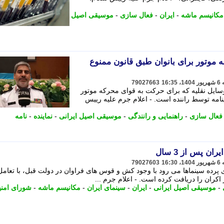
مکانیسم ماشه
-
ایران
-
فعال سازی
-
موسیقی اصیل
ه موتور برای بانوان طبق قانون ممنوع
79027663
وسایل نقلیه که برای حرکت به قوای محرکه موتور
ینامه توسط راننده است. - اعلام جرم علیه رییس
فعال سازی
-
راهنمایی و رانندگی
-
موسیقی اصیل ایرانی
-
نماینده
-
نامه
ن پس از 3 سال
79027603
رده سینماها می رود با وجود کش و قوس های فراوان در دولت قبل، با تعامل 
اکران را دریافت کرده است. - اعلام جرم ...
-
موسیقی اصیل ایرانی
-
ایران
-
سینمای ایران
-
مکانیسم ماشه
-
شورای امن