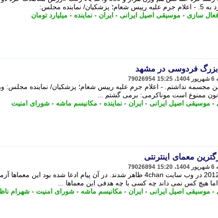
عال سازی
-
موسیقی اصیل ایرانی
-
ایران
-
نماینده
-
میلیارد تومان
زرگ فردوسی در مشهد
79026954
ین مجسمه نداشتم. - اعلام جرم علیه رییس شعام؛ پزشکیان/ نماینده مجلس: ور
انون ممنوع است موناکرمی: برمی گشتم ...
-
موسیقی اصیل ایرانی
-
ایران
-
نماینده
-
مکانیسم ماشه
-
شورای امنیت
79026894
معماهای سیکادا 3301 نخستین بار سال 2012 در وب سایت 4chan ظاهر شدند. در آن پیام ادعا شده بود این معماها
ما هیچ کس نمی داند چه کسی با چه هدفی این معماها ...
-
موسیقی اصیل ایرانی
-
ایران
-
مکانیسم ماشه
-
شورای امنیت
-
شهرام ناظ