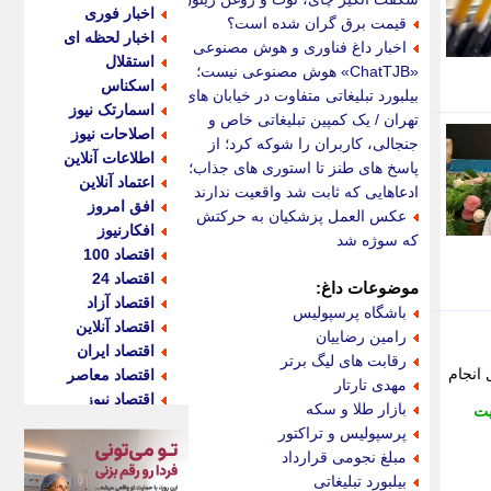
اخبار فوری
قیمت برق گران شده است؟
اخبار لحظه ای
اخبار داغ فناوری و هوش مصنوعی |
استقلال
«ChatTJB» هوش مصنوعی نیست؛
اسکناس
بیلبورد تبلیغاتی متفاوت در خیابان های
اسمارتک نیوز
تهران / یک کمپین تبلیغاتی خاص و
اصلاحات نیوز
جنجالی، کاربران را شوکه کرد؛ از
اطلاعات آنلاین
پاسخ های طنز تا استوری های جذاب؛
اعتماد آنلاین
ادعاهایی که ثابت شد واقعیت ندارند
افق امروز
عکس العمل پزشکیان به حرکتش
افکارنیوز
که سوژه شد
اقتصاد 100
اقتصاد 24
موضوعات داغ:
اقتصاد آزاد
باشگاه پرسپولیس
اقتصاد آنلاین
رامین رضاییان
اقتصاد ایران
رقابت های لیگ برتر
انجام
اقتصاد معاصر
مهدی تارتار
اقتصاد نیوز
بازار طلا و سکه
یت
اکو ایران
پرسپولیس و تراکتور
اکوفارس
مبلغ نجومی قرارداد
اکونگار
بیلبورد تبلیغاتی