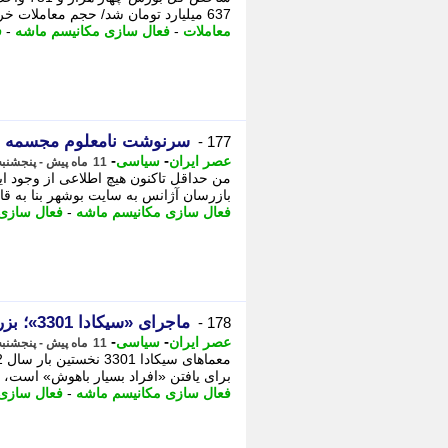
637 میلیارد تومان شد/ حجم معاملات خرد به 5. - اعلام جرم علیه رییس شعام؛ پزشکیان/ نماینده مجلس:
معاملات
-
فعال سازی مکانیسم ماشه
-
ف
سرنوشت نامعلوم مجسمه ب
177 -
-
-
عصر ایران
سیاسی
11 ماه پیش - پنجشنبه 6 شهریور 1404، 15:25
من حداقل تاکنون هیچ اطلاعی از وجود ا
بازرسان آژانس به سایت بوشهر بنا به ق
فعال سازی مکانیسم ماشه
-
فعال سازی
ماجرای «سیکادا 3301»؛ بزرگترین معمای اینترنتی
178 -
-
-
عصر ایران
سیاسی
11 ماه پیش - پنجشنبه 6 شهریور 1404، 15:20
برای یافتن «افراد بسیار باهوش» است، ا
فعال سازی مکانیسم ماشه
-
فعال سازی