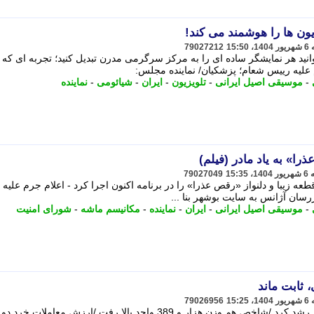
یون ها را هوشمند می کند!
79027212
ید هر نمایشگر ساده ای را به مرکز سرگرمی مدرن تبدیل کنید؛ تجربه ای که ف
م علیه رییس شعام؛ پزشکیان/ نماینده مجلس:
-
موسیقی اصیل ایرانی
-
تلویزیون
-
ایران
-
شیائومی
-
نماینده
ا» به یاد مادر (فیلم)
79027049
عه زیبا و دلنواز «رقص عذرا» را در برنامه اکنون اجرا کرد - اعلام جرم علیه
رسان آژانس به سایت بوشهر بنا ...
-
موسیقی اصیل ایرانی
-
ایران
-
نماینده
-
مکانیسم ماشه
-
شورای امنیت
 ثابت ماند
79026956
شاخص کل بورس چهار هزار و 751 واحد رشد کرد /شاخص هم وزن هزار و 389 واحد بالا رفت /ارزش معاملا