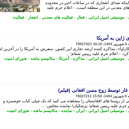
ینکه صدای انفجاری که در ساعات اخیر در محدوده
ای معدنی در این منطقه است، - اعلام جرم علیه
-
موسیقی اصیل ایرانی
-
فعال
-
فعالیت های معدنی
-
انفجار
-
فعالیت
 ژاپن به آمریکا
79027423
آکازاوا»، مذاکره کننده ارشد تجاری این کشور، سفرش به آمریکا را در آخرین ل
کرد. - اعلام جرم علیه رییس شعام؛ ...
-
موسیقی اصیل ایرانی
-
مذاکره
-
آمریکا
-
مکانیسم ماشه
-
شورای امنیت
ار توسط زوج مسن افغانی (فیلم)
79027213
ی از روستا های افغانستان را مشاهده می کنید که یک چپلی کباب خوشمزه و
 جرم علیه رییس شعام؛ پزشکیان/ نماینده مجلس: ...
-
موسیقی اصیل ایرانی
-
ایران
-
نماینده
-
مکانیسم ماشه
-
شورای امنیت