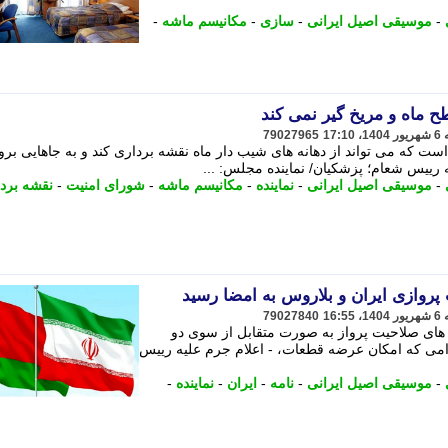
-
موسیقی اصیل ایرانی
-
سازی
-
مکانیسم ماشه
-
ماه و مریخ گیر نمی کند
79027965
ت که می تواند از دهانه های شیب دار ماه نقشه برداری کند و به جاهایی برو
یه رییس شعام؛ پزشکیان/ نماینده مجلس: ...
-
موسیقی اصیل ایرانی
-
نماینده
-
مکانیسم ماشه
-
شورای امنیت
-
نقشه برد
پروازی ایران و بلاروس به امضا رسید
79027840
ه های صلاحیت پرواز به صورت متقابل از سوی دو
می که امکان عرضه قطعات، - اعلام جرم علیه رییس
-
موسیقی اصیل ایرانی
-
نامه
-
ایران
-
نماینده
-