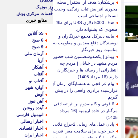
معلمان
پزشکیان: هدف از استقرار محله
رز موزیک
محوری افزایش ثبات زندگی، وحدت و
خدمات مرکزی بوش
انسجام اجتماعی است
منابع خبری
هدف 5000 دلاری UBS برای طلا؛
صعودی که پشتوانه دارد
55 آنلاین
بیانیه دبیرکل مجمع خبرنگاران و
6 صبح
نویسندگان دفاع مقدس و مقاومت به
9 صبح
مناسبت روز خبرنگار
آرمان ملی
ویدئو | یکصدوشصتمین شب حضور
آریا
مردم مشهد در خیابان | مردم چه
آشکار
انتظاراتی از رسانه ها و خبرنگاران
آفتاب
دارند (16 مرداد 1405)
آفتاب نو
پیام عراقچی به همسایگان: زمان آن
آوازه شهر
فرارسیده برادری واقعی را در پیش
آوش
گیریم
آهن نیوز
6 فوتی و 5 مصدوم بر اثر تصادفی
آینده روشن
مرگبار در جاده ارومیه (16 مرداد
اتومبیل فارسی
1405)
اخبار ارسالی
پایان عمل های زیبایی 2جراح قلابی
اخبار اقتصادی
خبر خوب برای سلامت مغز؛ قدرت
اخبار ایران
شگفت انگیز چای، توت و روغن زیتون