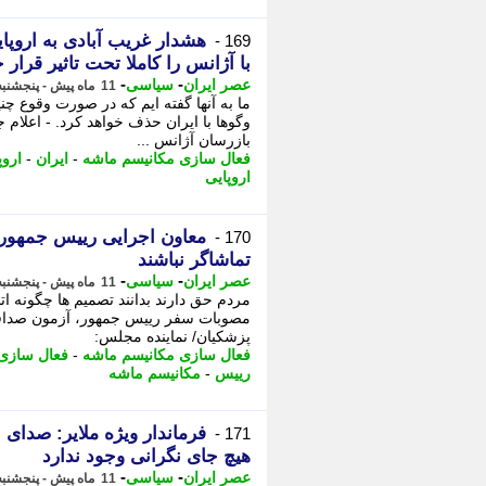
هشدار غریب آبادی به اروپای
169 -
با آژانس را کاملا تحت تاثیر قرار 
-
-
عصر ایران
سیاسی
11 ماه پیش - پنجشنبه 6 شهریور 1404، 16:30
ما به آنها گفته ایم که در صورت وقوع چن
وگوها با ایران حذف خواهد کرد. - اعلام
بازرسان آژانس ...
فعال سازی مکانیسم ماشه
-
ایران
-
اروپ
اروپایی
معاون اجرایی رییس جمهور:
170 -
تماشاگر نباشند
-
-
عصر ایران
سیاسی
11 ماه پیش - پنجشنبه 6 شهریور 1404، 16:25
مردم حق دارند بدانند تصمیم ها چگونه ا
مصوبات سفر رییس جمهور، آزمون صداقت 
پزشکیان/ نماینده مجلس:
فعال سازی مکانیسم ماشه
-
فعال سازی
رییس
-
مکانیسم ماشه
فرماندار ویژه ملایر: صدای 
171 -
هیچ جای نگرانی وجود ندارد
-
-
عصر ایران
سیاسی
11 ماه پیش - پنجشنبه 6 شهریور 1404، 16:10