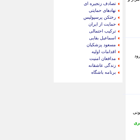
جام جم
تصادف زنجیره ای
جدید پرس
نهادهای حمایتی
جماران
رختکن پرسپولیس
جوان ایرانی
حمایت از ایران
جهان مانا
ترکیب احتمالی
جهان نگر
اسماعیل بقایی
جهان نیوز
مسعود پزشکیان
چطور
اقدامات اولیه
ود
چمپیونات
مدافعان امنیت
چمدون
زندگی عاشقانه
چه خبر
برنامه باشگاه
حادثه 24
حرف تو
حوادث پلاس
حوزه نیوز
خبر آنلاین
خبر جنوب
 آزمونی
خبر سیاسی
ری
خبر گردون
خبر ورزشی
خبرجو