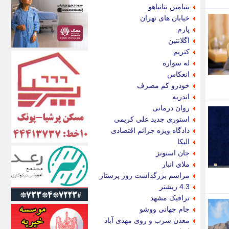
اکونیوز
بنیامین نتانیاهو
الف
خیابان های تهران
انتشار آنلاین
پارم
اندیشه قرن
اگلانتین
اندیشه معاصر
کتریم
اندیشه ها
له سواره
انرژی پرس
انعکاس
ای استخدام
خودرو کم مصرف
ایتنا
اندریه
ایراف
روان درمانی
ایران آرت
استوری جدید علی کریمی
ایران آنلاین
دادگاه ویژه جرائم اقتصادی
ایران زندگی
الیکا
ایران فوری
جان استونز
ایرانی روز
ملای انبار
ایرانیتال
مراسم بزرگداشت روز پرستار
ایرنا
4.3 ریشتر
ایسکانیوز
ترافیک مشهد
ایسنا
جام جهانی ووشو
ایکنا
معدن سرب و روی مهدی آباد
ایلنا