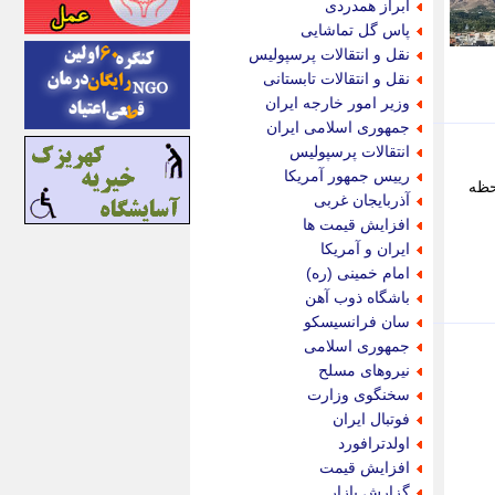
ابراز همدردی
اینتیتر
پاس گل تماشایی
ایونا نیوز
نقل و انتقالات پرسپولیس
بازتاب آنلاین
نقل و انتقالات تابستانی
باشگاه خبرنگاران
وزیر امور خارجه ایران
باغستان نیوز
جمهوری اسلامی ایران
بامبوک
انتقالات پرسپولیس
ببین و بخون
رییس جمهور آمریکا
حظه
بدینسان
آذربایجان غربی
بنکر
افزایش قیمت ها
بیت ران
ایران و آمریکا
پارس فوتبال
امام خمینی (ره)
پارسینه
باشگاه ذوب آهن
پارسینه پلاس
سان فرانسیسکو
پاز آنلاین
جمهوری اسلامی
پاس گل
نیروهای مسلح
پانا
سخنگوی وزارت
پرتو نیوز
فوتبال ایران
پرسون
اولدترافورد
پنجره نیوز
افزایش قیمت
پویامگ
گزارش بازار