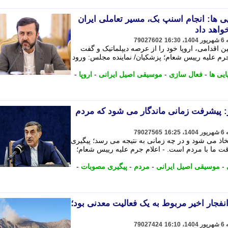
ی ها: انجام اسنپ بک، مسیر تعاملی ایران
خواهد داد
79027602
ین اقدامی، اروپا خود را از عرصه دیپلماتیک و گفت
 جرم علیه رییس شعام؛ پزشکیان/ نماینده مجلس: ورود
ایی ها
-
فعال سازی
-
موسیقی اصیل ایرانی
-
اروپا
-
 پیشرفت زمانی ماندگار می شود که مردم
79027565
تخاذ می شود و در چه زمانی به نتیجه می رسد؛ پیگیری
ما با مردم است. - اعلام جرم علیه رییس شعام؛
-
موسیقی اصیل ایرانی
-
مردم
-
پیگیری مصوبات
-
انفجار اخیر مربوط به یک فعالیت معدنی بود؛
79027424