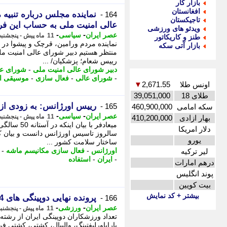
بازار کار
افغانستان
نماینده مجلس درباره تنبیه
164 -
تاجیکستان
عالی امنیت ملی به حساب این فر
ویدئو های ورزشی
-
-
عصر ایران
سیاسی
11 ماه پیش - پنجشنبه 6 شهریور 1404، 16:50
طنز و کاریکاتور
نماینده مردم ورامین، قرچک و پیشوا در 
بازار آتی سکه
منتظر هستیم دبیر شورای عالی امنیت مل
رییس شعام؛ پزشکیان/ ...
دبیر شورای عالی امنیت ملی
-
شورای عا
-
شورای عالی
-
فعال سازی
-
موسیقی اص
اونس طلا
2,671.55
▼
طلای 18
39,051,000
رییس اورژانس: به زودی ا
165 -
سکه امامی
460,900,000
-
-
عصر ایران
سیاسی
11 ماه پیش - پنجشنبه 6 شهریور 1404، 16:50
بهار ازادی
410,200,000
دلار امریکا
سالروز تاسیس اورژانس دانست و بیان کر
یورو
ساختار سلامت کشور ...
اورژانس
-
فعال سازی مکانیسم ماشه
-
لیر ترکیه
-
ایران
-
استفاده
درهم امارات
پوند انگلیس
بیت کویین
بیشتر + کد نمایش
پرونده نهایی دوپینگی های 2024 ایران (+ اسامی 21 نفر)
166 -
-
-
عصر ایران
ورزشی
11 ماه پیش - پنجشنبه 6 شهریور 1404، 16:45
تعداد ورزشکاران دوپینگی ایران از رشته 
پاراپاورلیفتینگ، والیبال، کشتی، کشتی ف