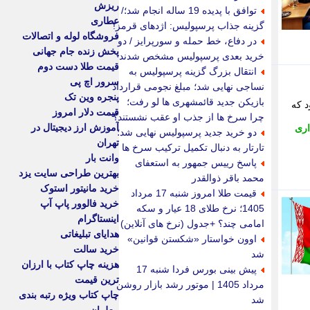
ریزش
توافق با پدیده 19 ساله انجام شد؛/
عطاری
گزینه جذاب پرسپولیس: اژدهای قرمز!
فروشگاه لوله و اتصالات
در دفاع، خط حمله و سورپرایز / دو
پخش زنده جام جهانی
خرید بعدی پرسپولیس مشخص شدند
قیمت طلا دست دوم
انتقال بزرگ گزینه پرسپولیس به
سرور اچ پی
نساجی نهایی شد؛ مبلغ نجومی قرارداد
پنجره وین تک
بازیکن جدید قائمشهری ها لو رفت؛
د که
قیمت دلار امروز
چرا سرخ ها از جذب او عقب نشستند؟
آموزش ارز دیجیتال در
اری
دو خرید جدید پرسپولیس نهایی شد؛
تهران
تارتار به دنبال تکمیل ترکیب سرخ ها
وانت بار
پاسخ رییس جمهور به استعفای
بهترین طراحی سایت یزد
محمد باقر ذوالقدر
خرید مانیتور استوک
قیمت طلا امروز شنبه 17 مرداد
خرید فالوور پاپ آپ
1405؛ نرخ طلای 18 عیار و سکه
اینستاگرام
امامی چند؟ +جدول (نرخ های آنلاین)
هدایای تبلیغاتی
اوون خواستار «شکستن قوانین»
خرید سالت
شد
هزینه چاپ کتاب با ارزان
پیش بینی بورس فردا شنبه 17
ترین قیمت
مرداد 1405 | موتور رشد بازار روشن
چاپ کتاب ویژه رتبه بندی
شد