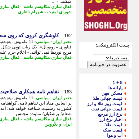
میکنند. - ...
فعال سازی مکانیسم ماشه
-
فعال سازی
شورای امنیت
-
شهرام ناظری
کاوشگری کروی که روی سطح 
162 -
-
-
عصر ایران
سیاسی
11 ماه پیش - پنجشنبه 6 شهریور 1404، 17:10
پست الکترونیکی:
فناوری «روبوبال»، یک ربات توپی شکل اس
مریخ نوردها نمی توانند. - اعلام جرم عل
فعال سازی مکانیسم ماشه
-
فعال سازی
5 + 1
یارانه ها
تفاهم نامه همکاری صلاحیت 
163 -
مسکن مهر
-
-
عصر ایران
سیاسی
قیمت جهانی طلا
11 ماه پیش - پنجشنبه 6 شهریور 1404، 16:55
بر اساس مفاد این تفاهم نامه، گواهینام
قیمت روز طلا و ارز
کشور به رسمیت شناخته خواهد شد؛ اقدا
قیمت جهانی نفت
شعام؛ پزشکیان/ نماینده مجلس:
نرخ ارز مرجع
فعال سازی مکانیسم ماشه
-
فعال سازی
اخبار نرخ ارز
ایران و بلاروس
قیمت طلا
قیمت سکه
آب و هوا