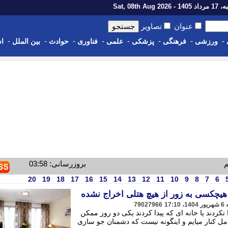
1 - Sat, 08th Aug 2026
عنوان
تصاویر
-
-
-
-
-
-
-
-
ورزشی
فرهنگی
پزشکی
علمی
فناوری
حوادث
بین الملل
اس
م
بروزرسانی: 03:58
20
19
18
17
16
15
14
13
12
11
10
9
8
7
6
هیچکسی به زور از هیچ هتلی اخراج نشده
79027966
 نکردند یا خانه ای که پیدا کردند یکی دو روز ممکن
امل کنار میایم و اینگونه نیست که دشمنان جو سازی