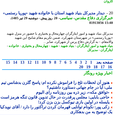
وان
دیدار مدیرکل بنیاد شهید استان با خانواده شهید «پوریا رستمی»
رگزاری دفاع مقدس
-
سیاسی
-
20 روز پیش - دوشنبه 29 تیر 1405،
81913056
15
رکل بنیاد شهید و امور ایثارگران چهارمحال و بختیاری با حضور در منزل شهید
ریا رستمی» در شهرستان شهرکرد، ضمن تکریم مقام شامخ این شهید
امقام، - به گزارش دفاع پرس از شهرکرد، صابر ...
د شهید و امور ایثارگران
-
بنیاد شهید
-
شهید
-
چهارمحال و بختیاری
-
خانواده
-
ارگران
-
مدیرکل
حه بعد
1
2
3
4
5
6
7
8
9
10
11
12
13
14
15
20
19
18
17
بار ویژه
رونگار
نوز آن لحظات تلخ را فراموش نکرده ام: پاسخ گلزن بدشانس تیم
ی: آیا در جام جهانی دستاورد داشتیم؟
توافق مکه»، زیر ذره بین روزنامه رای الیوم
اجی بابایی: مجلس پرقدرت در حال تدوین قانون تنگه هرمز است
ایسله در اولین بازی نیوکسل بزن بزن کرد!
کی پور: نکونام توانایی قهرمان کردن تراکتور را دارد / آقای نویدکیا!
 توضیح به من بدهکاری