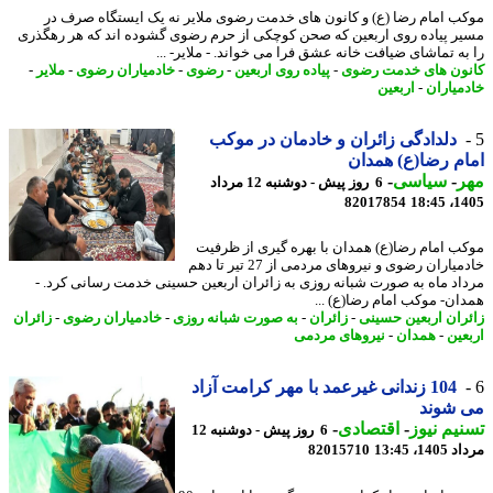
ب امام رضا (ع) و کانون های خدمت رضوی ملایر نه یک ایستگاه صرف در
ر پیاده روی اربعین که صحن کوچکی از حرم رضوی گشوده اند که هر رهگذری
به تماشای ضیافت خانه عشق فرا می خواند. - ملایر- ...
ون های خدمت رضوی
-
پیاده روی اربعین
-
رضوی
-
خادمیاران رضوی
-
ملایر
-
میاران
-
اربعین
دلدادگی زائران و خادمان در موکب
م رضا(ع) همدان
ر
-
سیاسی
-
6 روز پیش - دوشنبه 12 مرداد
82017854
1405
ب امام رضا(ع) همدان با بهره گیری از ظرفیت
خادمیاران رضوی و نیروهای مردمی از 27 تیر تا دهم
اد ماه به صورت شبانه روزی به زائران اربعین حسینی خدمت رسانی کرد. -
ان- موکب امام رضا(ع) ...
ران اربعین حسینی
-
زائران
-
به صورت شبانه روزی
-
خادمیاران رضوی
-
زائران
عین
-
همدان
-
نیروهای مردمی
104 زندانی غیرعمد با مهر کرامت آزاد
 شوند
یم نیوز
-
اقتصادی
-
6 روز پیش - دوشنبه 12
1، 13:45
82015710