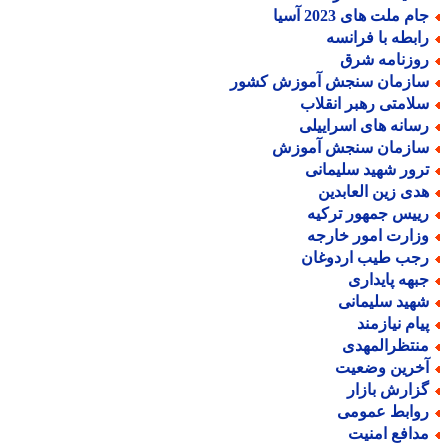
م ملت های 2023 آسیا
ابطه با فرانسه
وزنامه شرق
ازمان سنجش آموزش کشور
لامتی رهبر انقلاب
سانه های اسراییلی
ازمان سنجش آموزش
رور شهید سلیمانی
دی زین العابدین
ییس جمهور ترکیه
زارت امور خارجه
جب طیب اردوغان
بهه پایداری
هید سلیمانی
یام نیازمند
نتظرالمهدی
خرین وضعیت
زارش بازار
وابط عمومی
دافع امنیت