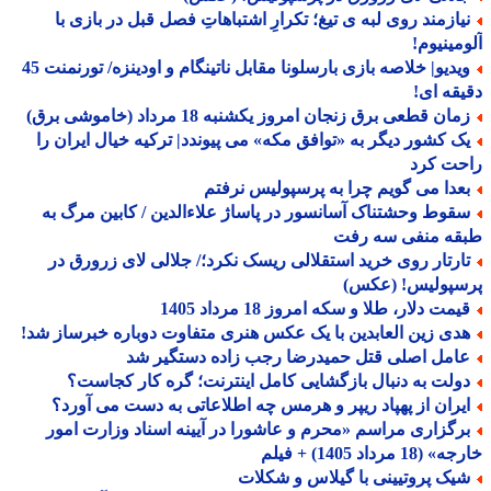
یازمند روی لبه ی تیغ؛ تکرارِ اشتباهاتِ فصل قبل در بازی با
مینیوم!
ویدیو| خلاصه بازی بارسلونا مقابل ناتینگام و اودینزه/ تورنمنت 45
قه ای!
ان قطعی برق زنجان امروز یکشنبه 18 مرداد (خاموشی برق)
ک کشور دیگر به «توافق مکه» می پیوندد| ترکیه خیال ایران را
حت کرد
عدا می گویم چرا به پرسپولیس نرفتم
قوط وحشتناک آسانسور در پاساژ علاءالدین / کابین مرگ به
قه منفی سه رفت
ارتار روی خرید استقلالی ریسک نکرد؛/ جلالی لای زرورق در
سپولیس! (عکس)
مت دلار، طلا و سکه امروز 18 مرداد 1405
دی زین العابدین با یک عکس هنری متفاوت دوباره خبرساز شد!
امل اصلی قتل حمیدرضا رجب زاده دستگیر شد
ولت به دنبال بازگشایی کامل اینترنت؛ گره کار کجاست؟
یران از پهپاد ریپر و هرمس چه اطلاعاتی به دست می آورد؟
رگزاری مراسم «محرم و عاشورا در آیینه اسناد وزارت امور
18 مرداد 1405) + فیلم
یک پروتیینی با گیلاس و شکلات