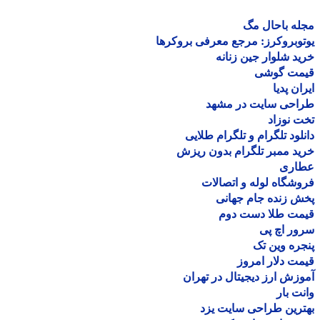
ه باحال مگ
وبروکرز: مرجع معرفی بروکرها
د شلوار جین زنانه
مت گوشی
ان پدیا
احی سایت در مشهد
 نوزاد
لود تلگرام و تلگرام طلایی
د ممبر تلگرام بدون ریزش
اری
شگاه لوله و اتصالات
 زنده جام جهانی
مت طلا دست دوم
ر اچ پی
ره وین تک
ت دلار امروز
زش ارز دیجیتال در تهران
ت بار
رین طراحی سایت یزد