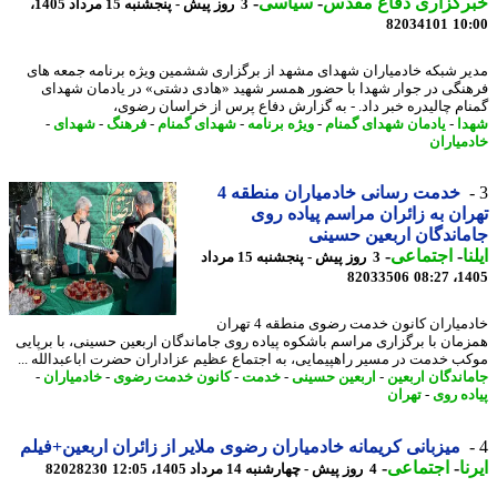
رگزاری دفاع مقدس
-
سیاسی
-
3 روز پیش - پنجشنبه 15 مرداد 1405،
82034101
10
ر شبکه خادمیاران شهدای مشهد از برگزاری ششمین ویژه برنامه جمعه های
نگی در جوار شهدا با حضور همسر شهید «هادی دشتی» در یادمان شهدای
ام چالیدره خبر داد. - به گزارش دفاع پرس از خراسان رضوی،
ا
-
یادمان شهدای گمنام
-
ویژه برنامه
-
شهدای گمنام
-
فرهنگ
-
شهدای
-
میاران
خدمت رسانی خادمیاران منطقه 4
ان به زائران مراسم پیاده روی
اندگان اربعین حسینی
ا
-
اجتماعی
-
3 روز پیش - پنجشنبه 15 مرداد
82033506
1405
خادمیاران کانون خدمت رضوی منطقه 4 تهران
مان با برگزاری مراسم باشکوه پیاده روی جاماندگان اربعین حسینی، با برپایی
ب خدمت در مسیر راهپیمایی، به اجتماع عظیم عزاداران حضرت اباعبدالله ...
اندگان اربعین
-
اربعین حسینی
-
خدمت
-
کانون خدمت رضوی
-
خادمیاران
-
ده روی
-
تهران
میزبانی کریمانه خادمیاران رضوی ملایر از زائران اربعین+فیلم
ا
-
اجتماعی
-
4 روز پیش - چهارشنبه 14 مرداد 1405، 12:05
82028230