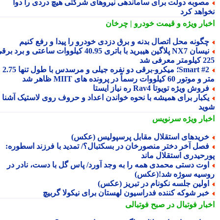
صوبه دولت برای ساماندهی نیروهای شرکتی هیچ دردی را دوا
واهد کرد
بار ویژه
و قیمت خودرو | چرخان
گونه محل اتصال بدنه و برق دزدی خودرو را پیدا و رفع کنیم
نیسان NX7 پلاگین هیبرید با باتری 40.95 کیلووات ساعتی و برد برقی
 معرفی شد
Smart #2؛ میکرو-برقی دو نفره جیلی و مرسدس با طول تنها 2.75
ور 60 کیلووات رسماً در پرونده های MIIT ظاهر شد
روش ویژه تویوتا Rav4 ره نیاز ایستا
کبار برای همیشه با نحوه خواندن اعداد و حروف روی لاستیک آشنا
ید
بار ویژه
سرنویس
ریدهای استقلال مقابل پرسپولیس (عکس)
صل آخر دختر منصورخان در بسکتبال؟/ تمدید با فرزند اسطوره:
رحیدری استقلال ماند
وت دستی محمدی همه را به وجد آورد/ پاس گل با دست، نادر در
سیه سوژه شد!(عکس)
ولین جلسه نکونام در تبریز (عکس)
بر شوکه کننده فدراسیون لهستان برای نیکولا گربیچ
بار فوتبال در صبح فوتبالی