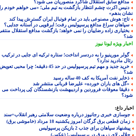
دافع سابق استقلال شاگرد منصوریان می شود؟
نیس اکرت چشم انتظار بازگشت به تیم ملی؛ «می خواهم خودم را
ان بدهم»
اج: هوش مصنوعی باید در تمام فوتبال ایران گسترش پیدا کند
پاهان سراغ مدافع پرسپولیس رفت؛ ابرقویی در آستانه جدایی؟
ختیاری زاده رضاییان را نمی خواهد؛ بازگشت مدافع استقلال منتفی
؟
بار ویژه
ایونا نیوز
ولر مورینیو را به دردسر انداخت؛ ستاره ترکیه ای جایی در ترکیب
ال مادرید ندارد؟
خرید جدید و مهم تیم پرسپولیس در حد 45 دقیقه؛ چرا محبی تعویض
؟
خایر نفت آمریکا به کف 40 ساله رسید
گل های باران خورده» علیرضا قربانی منتشر شد
قیقا معوقات فروردین و اردیبهشت بازنشستگان کِی پرداخت می
د؟
ار داغ:
وسازی خبری رجانیوز درباره وضعیت سلامتی رهبر انقلاب+سند
ان قطعی برق گرگان امروز یکشنبه 18 مرداد (خاموشی برق)
شنهاد سپاهان برای جذب 2 بازیکن پرسپولیس
لالی لای زرورق در پرسپولیس! (عکس)