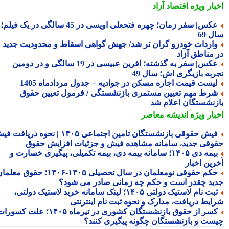
بار ویژه
اقتصاد آزاد
عکس| سفر زمان؛ چهره فتحعلی اویسی در 45 سالگی در یک فیلم؛
 69
اردات خودرو گران تر شد/ جهش گواهی اسقاط و محدودیت جدید
 مناطق آزاد
عکس| سفر به گذشته؛ آفرین عبیسی در 19 سالگی و در دومین
ربه بازیگری اش؛ سال 49
یست قیمت اجاره مسکن در جوادیه + جدول مردادماه 1405
رط مهم تعیین مستمری بازنشستگی / فرمول تعیین حقوق
زنشستگان اعلام شد
بار ویژه
اندیشه معاصر
فیش حقوقی بازنشستگان تامین اجتماعی ۱۴۰۵ | نحوه دریافت فیش
وقی جدید، سامانه مشاهده فیش و جزئیات افزایش حقوق
بیمه دی ۱۴۰۵؛ سامانه بیمه دی، بیمه تکمیلی، پیگیری خسارت و
رین اخبار
حکم حقوقی نومعلمان در سال تحصیلی ۱۴۰۵-۱۴۰۶؛ حقوق معلمان
ید چقدر است و حکم چه زمانی صادر می شود؟
ثبت نام لاستیک دولتی ۱۴۰۵؛ لینک سامانه خرید لاستیک دولتی،
ایط دریافت، مدارک و نحوه ثبت نام اینترنتی
کسر از حقوق بازنشستگان کشوری در تیرماه ۱۴۰۵؛ علت کسورات
ست و بازنشستگان چگونه پیگیری کنند؟