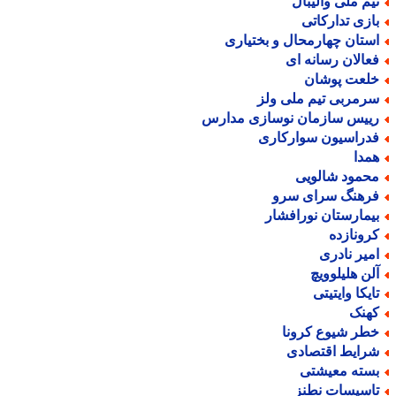
یم ملی والیبال
ازی تدارکاتی
ستان چهارمحال و بختیاری
عالان رسانه ای
لعت پوشان
رمربی تیم ملی ولز
ییس سازمان نوسازی مدارس
دراسیون سوارکاری
مدا
حمود شالویی
رهنگ سرای سرو
یمارستان نورافشار
رونازده
میر نادری
لن هلیلوویچ
ایکا وایتیتی
هنک
طر شیوع کرونا
رایط اقتصادی
سته معیشتی
اسیسات نطنز