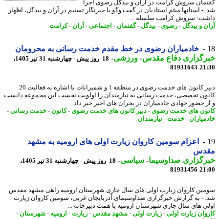
مان سروش کرامت در آران و بیدگل رضوی اجرا
 - استانها میثم استادیان در گفت وگو با خبرنگار تسنیم در آران و بیدگل، اظهار
ت: سروش کرامت سلسله ...
ن و بیدگل
-
رضوی
-
بیدگل
-
گفتمان
-
اجتماعی
-
آران
-
کرامت
خادمیاران رضوی در خط مقدم خدمت رسانی به محرومان
رگزاری دفاع مقدس
-
ورزشی
-
18 روز پیش - چهارشنبه 31 تیر 1405،
81931643
21
دبیر کانون های خدمت رضوی در منطقه 1 و شمیرانات با اشاره به فعالیت 20
ون تخصصی، خدمت رسانی به نیازمندان را اولویت نخست این مجموعه دانست
ز حضور جهادی خادمیاران در بحران های اخیر خبر داد.
ون های خدمت رضوی
-
دبیر کانون های خدمت رضوی
-
کانون
-
خدمت رسانی
-
میاران
-
خدمت
-
نیازمندان
اعزام سومین کاروان زیارت اولی های ارومیه به مشهد
دس
رگزاری صداوسیما
-
سیاسی
-
18 روز پیش - چهارشنبه 31 تیر 1405،
81931456
21
ین کاروان زیارت اولی های سال جاری شهرستان ارومیه راهی مشهد مقدس
 - به گزارش خبرگزاری صداوسیمای آذربایجان غربی، سومین کاروان زیارت
ی های سال جاری شهرستان ارومیه با همت دبیرخانه ...
وان زیارت اولی
-
زیارت اولی
-
مشهد مقدس
-
زیارت
-
ارومیه
-
شهرستان
-