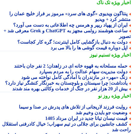
بار ویژه
تک ناک
نتاگون ویدیوی «گوی های سرد» مرموز بر فراز خلیج عمان را
تشر کرد + ویدیو
یران از پهپاد ریپر و هرمس چه اطلاعاتی به دست می آورد؟
ساعت هوشمند رولمی مجهز به ChatGPT و Grok معرفی شد +
ویر
ولت به دنبال بازگشایی کامل اینترنت؛ گره کار کجاست؟
پل دوباره قیمت گوشی ها را بالا می برد
بار ویژه
تسنیم نیوز
مله مسلحانه به قهوه خانه ای در زاهدان؛ 2 نفر جان باختند
ولت مدیریت سهام عدالت را به مردم بسپارد
نگ «مهر» در مازندران با آمادگی کامل نواخته می شود
ادداشت| چرا سیستان و بلوچستان به خبرنگار کنشگر نیاز دارد؟
 از 20 هزار نفر در جنگ از خدمات وکالتی بهره مند شدند
بار ویژه
روز نو
وایت فرزند لاریجانی از تلاش های پدرش در صدا و سیما
ضعیت جو بایدن وخیم شد
یمت نیسان تیانا جدید در ایران مرداد 1405
شف جانشین برای جلالی در تیم سهراب؛ خیال کادرفنی استقلال
حت شد