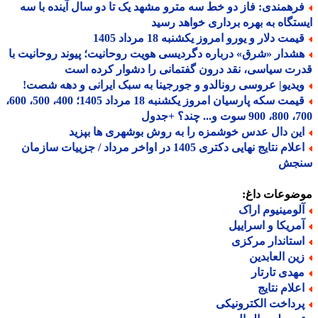
رهمندی: فاز دو خط سه مترو مشهد یک تا دو سال آینده با سه
تگاه به بهره برداری خواهد رسید
مت دلار و یورو امروز یکشنبه 18 مرداد 1405
شدار «شرق» درباره دگردیسی هویت روحانیت؛ پیوند روحانیت با
ت سیاسی، نقد درون گفتمانی را دشوار کرده است
یدیو| عروسی رونالدو و جورجینا به سبک ایرانی و دهه شصت!
قیمت سکه پارسیان امروز یکشنبه 18 مرداد 1405؛ 400، 500، 600،
 چند؟ +جدول
ین دال عدس خوشمزه را به روش بوشهری ها بپزید
اعلام نتایج نهایی دکتری 1405 در اواخر مرداد / جزییات سازمان
جش
ضوعات داغ:
لومینیوم اراک
مریکا و اسراییل
ستاندار مرکزی
ین العابدین
هدی تارتار
علام نتایج
رداخت الکترونیکی