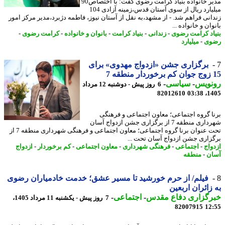
مدیر خانواده بنیاد کرامت رضوی گفت: با اختصاص90
میلیارد ریال از سوی آستان قدس،زمینه آزادی 104
انی فراهم شد. - از مشهد،به نقل از آستان نیوز، فاطمه دژبرد،مدیر مرکز امور
ان و خانواده ...
اد کرامت رضوی
-
زندانی
-
بنیاد کرامت
-
بانوان و خانواده
-
کرامت رضوی
-
وی
-
میلیارد
برگزاری جشن «ازدواج مهدوی» برای
نویس
-
سیاسی
-
6 روز پیش - دوشنبه 12 مرداد
82012610
1405
ا گروه اجتماعی؛ معاون اجتماعی و فرهنگی
شهرداری منطقه 7 از برگزاری جشن ازدواج آسان
تحت عنوان برنا گروه اجتماعی؛ معاون اجتماعی و فرهنگی شهرداری منطقه 7 از
زاری جشن ازدواج آسان تحت ...
واج
-
اجتماعی
-
فرهنگی شهرداری
-
معاون اجتماعی
-
کم برخوردار
-
ازدواج
ن
-
منطقه
فیلم/ از حرم خورشید تا مسیر عشق؛ خدمت خادمیاران رضوی
زائران اربعین
رگزاری دفاع مقدس
-
اجتماعی
-
7 روز پیش - یکشنبه 11 مرداد 1405،
82007915
12