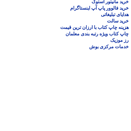
د مانیتور استوک
د فالوور پاپ آپ اینستاگرام
یای تبلیغاتی
ید سالت
نه چاپ کتاب با ارزان ترین قیمت
 کتاب ویژه رتبه بندی معلمان
موزیک
مات مرکزی بوش