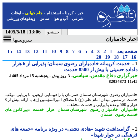
-
-
-
-
خبر
کرونا
استخدام
جام جهانی
اوقات
-
-
-
شرعی
آب و هوا
تماس
ویدئوهای ورزشی
13:06 | 1405/5/18
ار خادمیاران
سرویسها
حه بعد
1
2
3
4
5
6
7
8
9
10
11
12
13
14
15
20
19
18
17
خدمت کریمانه خادمیاران رضوی سمنان؛ پذیرایی از 6 هزار
ده حسینی با بیش از 8500 خدمت
رگزاری دفاع مقدس
-
سیاسی
-
3 روز پیش - پنجشنبه 15 مرداد 1405،
82034873
11
میاران رضوی شهرستان سمنان همزمان با راهپیمایی اربعین، با برپایی موکب
خدمت در مسیر میدان امام علی (ع) تا مصلای امیرالمؤمنین (ع)، با ارائه بیش از 8
رایی و خدمات مختلف، ...
میاران
-
خادمیاران رضوی
-
شهرستان سمنان
-
هزار
-
خدمت
-
دبیر کانون های
مت رضوی
-
سمنان
گرامیداشت شهید «هادی دشتی» در ویژه برنامه «جمعه های
نگی در جوار شهدا»