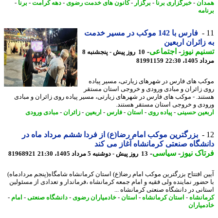
ان
-
خبرگزاری برنا
-
برگزار
-
کانون های خدمت رضوی
-
دهه کرامت
-
برنا
-
امه
فارس با 142 موکب در مسیر خدمت
زائران اربعین
یم نیوز
-
اجتماعی
-
10 روز پیش - پنجشنبه 8
1، 22:30
81991159
ب های فارس در شهرهای زیارتی، مسیر پیاده
 زائران و مبادی ورودی و خروجی استان مستقر
ند. - موکب های فارس در شهرهای زیارتی، مسیر پیاده روی زائران و مبادی
دی و خروجی استان مستقر هستند.
عین حسینی
-
پیاده روی
-
استان
-
فارس
-
اربعین
-
زائران
-
مبادی ورودی
بزرگترین موکب امام رضا(ع) از فردا ششم مرداد ماه در
شگاه صنعتی کرمانشاه آغاز می کند
اک نیوز
-
سیاسی
-
13 روز پیش - دوشنبه 5 مرداد 1405، 21:30
81968921
ن افتتاح بزرگترین موکب امام رضا(ع) استان کرمانشاه شامگاه(پنجم مردادماه)
حضور نماینده ولی فقیه و امام جمعه کرمانشاه ،فرماندار و تعدادی از مسئولین
انی در دانشگاه صنعتی کرمانشاه ...
انشاه
-
استان کرمانشاه
-
استان
-
خادمیاران رضوی
-
دانشگاه صنعتی
-
امام
-
میاران