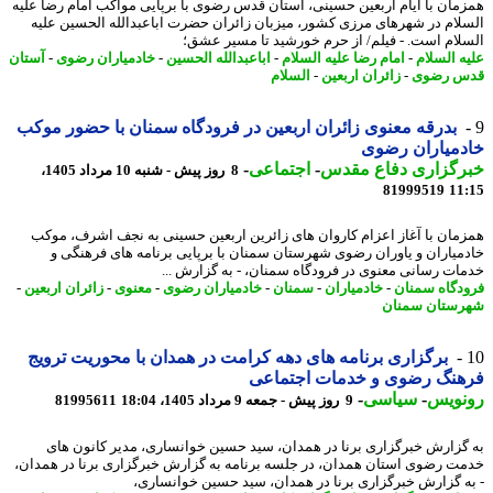
مان با ایام اربعین حسینی، آستان قدس رضوی با برپایی مواکب امام رضا علیه
لام در شهرهای مرزی کشور، میزبان زائران حضرت اباعبدالله الحسین علیه
لام است. - فیلم/ از حرم خورشید تا مسیر عشق؛
ه السلام
-
امام رضا علیه السلام
-
اباعبدالله الحسین
-
خادمیاران رضوی
-
آستان
س رضوی
-
زائران اربعین
-
السلام
بدرقه معنوی زائران اربعین در فرودگاه سمنان با حضور موکب
دمیاران رضوی
رگزاری دفاع مقدس
-
اجتماعی
-
8 روز پیش - شنبه 10 مرداد 1405،
81999519
11
مان با آغاز اعزام کاروان های زائرین اربعین حسینی به نجف اشرف، موکب
میاران و یاوران رضوی شهرستان سمنان با برپایی برنامه های فرهنگی و
ات رسانی معنوی در فرودگاه سمنان، - به گزارش ...
دگاه سمنان
-
خادمیاران
-
سمنان
-
خادمیاران رضوی
-
معنوی
-
زائران اربعین
-
ستان سمنان
برگزاری برنامه های دهه کرامت در همدان با محوریت ترویج
هنگ رضوی و خدمات اجتماعی
نویس
-
سیاسی
-
9 روز پیش - جمعه 9 مرداد 1405، 18:04
81995611
گزارش خبرگزاری برنا در همدان، سید حسین خوانساری، مدیر کانون های
ت رضوی استان همدان، در جلسه برنامه به گزارش خبرگزاری برنا در همدان،
ه گزارش خبرگزاری برنا در همدان، سید حسین خوانساری،