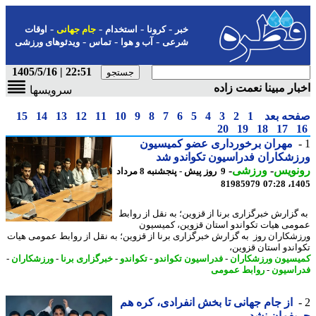
-
-
-
-
خبر
کرونا
استخدام
جام جهانی
اوقات
-
-
-
شرعی
آب و هوا
تماس
ویدئوهای ورزشی
22:51 | 1405/5/16
ار مبینا نعمت زاده
سرویسها
حه بعد
1
2
3
4
5
6
7
8
9
10
11
12
13
14
15
20
19
18
17
مهران برخورداری عضو کمیسیون
شکاران فدراسیون تکواندو شد
نویس
-
ورزشی
-
9 روز پیش - پنجشنبه 8 مرداد
81985979
1405
گزارش خبرگزاری برنا از قزوین؛ به نقل از روابط
می هیات تکواندو استان قزوین، کمیسیون
شکاران روز به گزارش خبرگزاری برنا از قزوین؛ به نقل از روابط عمومی هیات
اندو استان قزوین،
سیون ورزشکاران
-
فدراسیون تکواندو
-
تکواندو
-
خبرگزاری برنا
-
ورزشکاران
-
اسیون
-
روابط عمومی
از جام جهانی تا بخش انفرادی، کره هم
فمان نشد