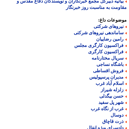
یانیه دبیرکل مجمع خبرنگاران و نویسندگان دفاع مقدس و
ومت به مناسبت روز خبرنگار
ضوعات داغ:
یروهای شرکتی
اماندهی نیروهای شرکتی
امین رضاییان
راکسیون کارگری مجلس
راکسیون کارگری
ریال مختارنامه
اشگاه نساجی
روش اقساطی
دیران پرسپولیس
سلام آباد غرب
لزله شیراز
سن بیگدلی
هر پل سفید
رب از نگاه غرب
وسال
رت قاچاق
ادسرای ویژه انفال