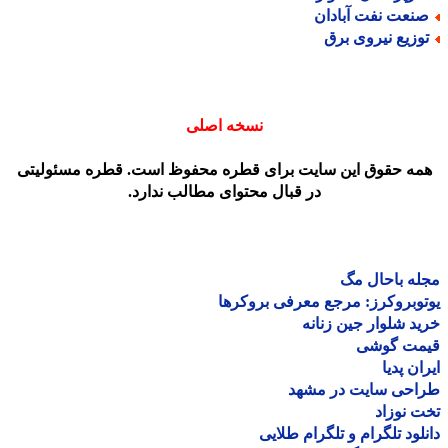
نعت نفت آبادان
وزیع نیروی برق
نسخه اصلی
مه حقوق این سایت برای قطره محفوظ است. قطره مسئولیتی
در قبال محتوای مطالب ندارد.
ه باحال مگ
وبروکرز: مرجع معرفی بروکرها
د شلوار جین زنانه
مت گوشی
ان پدیا
احی سایت در مشهد
 نوزاد
لود تلگرام و تلگرام طلایی