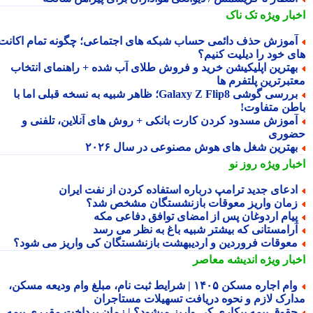
بار ویژه
تک ناک
موزش حذف دائمی حساب شبکه های اجتماعی؛ چگونه تمام اکانت
ی خود را دیلیت کنیم؟
هترین اپلیکیشن خرید و فروش طلای آب شده + راهنمای انتخاب
تبرترین پلتفرم ها
بررسی گوشی Galaxy Z Flip8؛ ظاهر شبیه به نسخه قبلی اما با
طن متفاوت!
موزش مسدود کردن کارت بانکی + روش های آنلاین، تلفنی و
وری
هترین شغل های هوش مصنوعی در سال ۲۰۲۶
بار ویژه
روز نو
دعای جدید ترامپ درباره استفاده کردن از نفت ایران
مان واریز معوقات بازنشستگان مشخص شد؟
یام اردوغان پس از امضای توافق دفاعی مکه
رامستانی که بیشتر شبیه باغ به نظر می رسد
عوقات فروردین و اردیبهشت بازنشستگان کی واریز می شود؟
بار ویژه
اندیشه معاصر
وام اجاره مسکن ۱۴۰۵ | شرایط ثبت نام، مبلغ وام ودیعه مسکن،
ارک لازم و نحوه دریافت تسهیلات مستاجران
قوق بیمه بیکاری کی واریز میشود؟ | زمان پرداخت مقرری بیمه