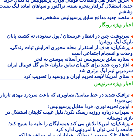
خرین اخبار نقل وانتقالات فوتبال ایران؛ پرسپولیس به دنبال خرید
ید، استقلال گرفتار پنجره بسته، تراکتور و سپاهان آماده لیگ بیست
شم
قصد جدید مدافع سابق پرسپولیس مشخص شد
بار ویژه
رونگار
رنوشت چین در انتظار عربستان / پول سعودی ته کشید، پایان
ریک لیگ روشن!
زشکیان: هدف از استقرار محله محوری افزایش ثبات زندگی،
دت و انسجام اجتماعی است
تاره سابق پرسپولیس در آستانه پیوستن به فجر
غاز دوره جدید برای کاپیتان سابق ملوان/ خانم گل فوتبال ایران
مربی تیم لیگ برتری شد
نای آمریکا لایحه تحریم ایران و روسیه را تصویب کرد
بار ویژه
سرنویس
رافیک شدید در خط میانی؛/ تصاویری که باعث سردرد مهدی تارتار
 شود!
ولین تجربه نوری، فردا مقابل پرسپولیس!
هراب درباره روزبه ریسک نکرد/ دلیل غیبت کاپیتان استقلال در
زی دوستانه
زشکیان: آمریکا تلاش می کند همسایگان را علیه ما بسیج کند/
معه را نمی توان با امرونهی اداره کرد
نتظار تا کریسمس / دیوانگی هواداران برای پیراهن شالکه