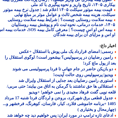
تاریخ واریز و نحوه پیگیری با کد ملی
قیمت بیمه موتور سیکلت ۱۴۰۵ اعلام شد | جدول نرخ بیمه موتور
کلت، هزینه بیمه شخص ثالث و عوامل موثر بر مبلغ نهایی
یمه سلامت روستایی چیست؟ | شرایط بیمه سلامت روستایی
نحوه ثبت نام و پوشش بیمه روستاییان
بیمه اس او اس چیست؟ | معرفی کامل بیمه SOS، خدمات بیمه اس
 اس و مزایای آن برای بیمه شدگان
ار داغ:
سمی| امضای قرارداد یک ملی پوش با استقلال +عکس
امین رضاییان در پرسپولیس؟ بیشعور است!/ لوگوی استقلال را
 از پول ماچ کرد!
و بازیکن حاضر در جام جهانی تا فردا پرسپولیسی می شوند
یدیو| پرسپولیس روی حالت آپدیت!
ستوری رامین رضاییان بعد جدایی از استقلال وایرال شد
ستقلالی ها حق نداشتند با گرمکن به اتاق من بیایند؛ حتی مربی/
ه نویی گفت فرهاد مجیدی را نمی خواهم! +ویدیو
جدول قطعی برق شهرکرد، بروجن و لردگان فردا شنبه 17 مرداد
1405 +برنامه خاموشی فلارد، کیار، فارسان، کوهرنگ، فرخشهر و...
ارمحال و بختیاری )
دعای تازه ترامپ در مورد ایران: پس خواهیم دید چه خواهد شد