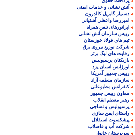
رداخت حقوق
تش نشانی و خدمات ایمنی
ستیار گابریل کالدرون
میررضا واعظی آشتیانی
پراتورهای تلفن همراه
ییس سازمان آتش نشانی
یم های فولاد خوزستان
رکت توزیع نیروی برق
قابت های لیگ برتر
ازیکنان پرسپولیس
ورژانس استان یزد
ییس جمهور آمریکا
ازمان منطقه آزاد
نفرانس مطبوعاتی
عاون رییس جمهور
هبر معظم انقلاب
رسپولیس و نساجی
استای ایمن سازی
یشکسوت استقلال
رکت آب و فاضلاب
رپرستان خانوار