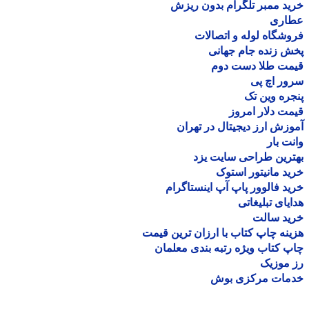
د ممبر تلگرام بدون ریزش
اری
شگاه لوله و اتصالات
 زنده جام جهانی
مت طلا دست دوم
ر اچ پی
ره وین تک
ت دلار امروز
زش ارز دیجیتال در تهران
ت بار
رین طراحی سایت یزد
د مانیتور استوک
د فالوور پاپ آپ اینستاگرام
یای تبلیغاتی
ید سالت
نه چاپ کتاب با ارزان ترین قیمت
 کتاب ویژه رتبه بندی معلمان
موزیک
مات مرکزی بوش