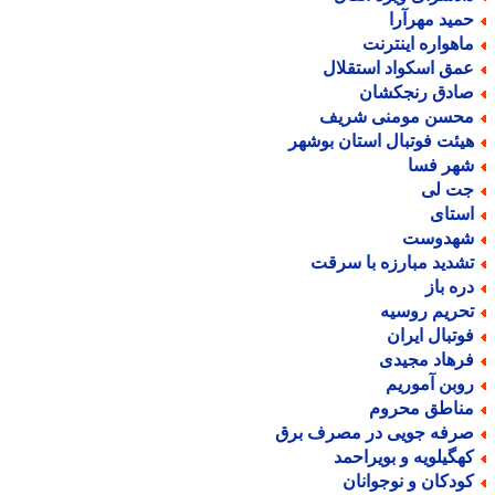
مید مهرآرا
اهواره اینترنت
مق اسکواد استقلال
ادق رنجکشان
حسن مومنی شریف
یئت فوتبال استان بوشهر
هر فسا
ت لی
ستای
هدوست
شدید مبارزه با سرقت
ره باز
حریم روسیه
وتبال ایران
رهاد مجیدی
وبن آموریم
ناطق محروم
رفه جویی در مصرف برق
هگیلویه و بویراحمد
ودکان و نوجوانان