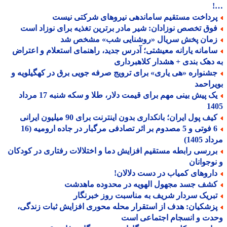
رداخت مستقیم ساماندهی نیروهای شرکتی نیست
وق تخصص نوزادان: شیر مادر برترین تغذیه برای نوزاد است
مان پخش سریال «روشنایی شب» مشخص شد
امانه یارانه معیشتی؛ آدرس جدید، راهنمای استعلام و اعتراض
دهک بندی + هشدار کلاهبرداری
شنواره «هی یاری» برای ترویج صرفه جویی برق در کهگیلویه و
راحمد
یک پیش بینی مهم برای قیمت دلار، طلا و سکه شنبه 17 مرداد
14
ف پول ایران؛ بانکداری بدون اینترنت برای 90 میلیون ایرانی
6 فوتی و 5 مصدوم بر اثر تصادفی مرگبار در جاده ارومیه (16
 1405)
ررسی رابطه مستقیم افزایش دما و اختلالات رفتاری در کودکان
وجوانان
اروهای کمیاب در دست دلالان!
شف جسد مجهول الهویه در محدوده ماهدشت
بریک سردار شریف به مناسبت روز خبرنگار
زشکیان: هدف از استقرار محله محوری افزایش ثبات زندگی،
دت و انسجام اجتماعی است