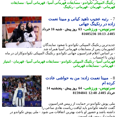
ینگ المپیکی تکواندو
-
مسابقات قهرمانی آسیا
-
قهرمانی آسیا
-
مسابقات
مانی
-
قهرمان
-
قهرمانی
-
رنکینگ
رتبه عجیب ناهید کیانی و مبینا نعمت
ه در رنکینگ جهانی
نویس
-
ورزشی
-
63 روز پیش - شنبه 16 خرداد
81605236
1405
دترین رنکینگ المپیکی تکواندو با صعود نمایندگان
رمان پس از مسابقات قهرمانی آسیا همراه شد.
ر اساس اعلام فدراسیون جهانی تکواندو، رنکینگ المپیکی تکواندوکاران در ماه
ن با احتساب ...
مانی آسیا
-
رنکینگ المپیکی تکواندو
-
مسابقات قهرمانی آسیا
-
قهرمان
-
امتیاز
رمانی
-
مسابقات قهرمانی
مبینا نعمت زاده: من به حواشی عادت
ه ام
نویس
-
ورزشی
-
64 روز پیش - پنجشنبه 14
14، 12:48
81594841
 پوش تکواندو در حمایت از رییس فدراسیون
 جامعه تکواندو باید لیاقت ریاست هادی ساعی را
ته باشد و حضور او باعث بهترین اتفاقات می شود. - ملی پوش تکواندو در
یت از رییس فدراسیون ...