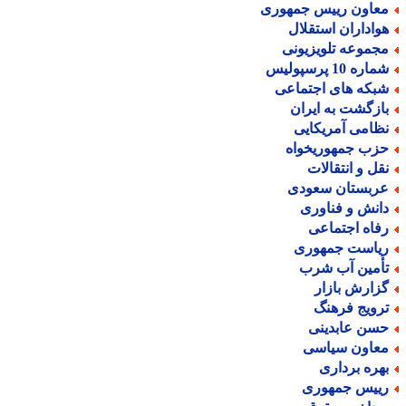
عاون رییس جمهوری
واداران استقلال
جموعه تلویزیونی
اره 10 پرسپولیس
بکه های اجتماعی
ازگشت به ایران
ظامی آمریکایی
زب جمهوریخواه
قل و انتقالات
ربستان سعودی
انش و فناوری
فاه اجتماعی
یاست جمهوری
أمین آب شرب
زارش بازار
رویج فرهنگ
سن عابدینی
عاون سیاسی
هره برداری
ییس جمهوری