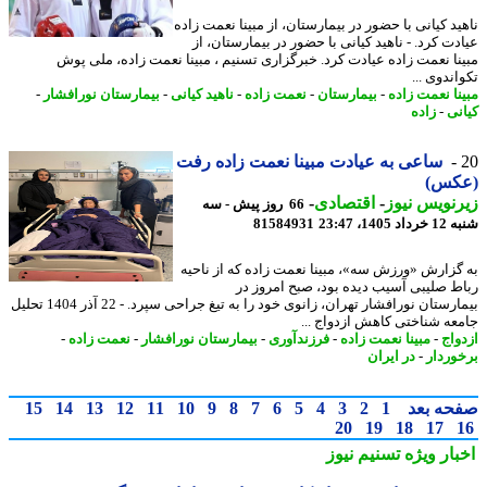
ید کیانی با حضور در بیمارستان، از مبینا نعمت زاده
دت کرد. - ناهید کیانی با حضور در بیمارستان، از
نا نعمت زاده عیادت کرد. خبرگزاری تسنیم ، مبینا نعمت زاده، ملی پوش
ندوی ...
نا نعمت زاده
-
بیمارستان
-
نعمت زاده
-
ناهید کیانی
-
بیمارستان نورافشار
-
نی
-
زاده
ساعی به عیادت مبینا نعمت زاده رفت
کس)
نویس نیوز
-
اقتصادی
-
66 روز پیش - سه
1405، 23:47
81584931
گزارش «ورزش سه»، مبینا نعمت زاده که از ناحیه
ط صلیبی آسیب دیده بود، صبح امروز در
بیمارستان نورافشار تهران، زانوی خود را به تیغ جراحی سپرد. - 22 آذر 1404 تحلیل
عه شناختی کاهش ازدواج ...
واج
-
مبینا نعمت زاده
-
فرزندآوری
-
بیمارستان نورافشار
-
نعمت زاده
-
وردار
-
در ایران
حه بعد
1
2
3
4
5
6
7
8
9
10
11
12
13
14
15
20
19
18
17
بار ویژه
تسنیم نیوز