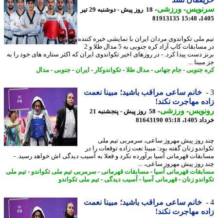
نویس
-
ورزشی
-
18 روز پیش - دوشنبه 29 تیر
81913135
1405
 ملی تکواندوی مردان ایران با نمایشی خیره کننده
در مسابقات کاپ آزاد کره جنوبی به 5 مدال طلا و 2
ز دست پیدا کرد. - در روزهای اخیر تکواندوی ایران که اکثر ستاره های خود را به
بینا ...
 جنوبی
-
جام جهانی
-
مدال طلا
-
تکواندوکار
-
ایران
-
جنوبی
-
مدال
خانم ساعی مراقب باشید؛ مبینا نعمت
ه مهاجرت نکند!
نویس
-
ورزشی
-
58 روز پیش - پنجشنبه 21
14، 05:18
81643190
 روز پیش مهروز ساعی، سرمربی تیم ملی
ندو زنان گفته بود: مبینا نعت زاده توقعات را در
بقات قهرمانی آسیا برآورده نکرد و فعلا به آسیب دیدگی اش خواهد رسید. -
 روز پیش مهروز ساعی، ...
بقات قهرمانی آسیا
-
مسابقات قهرمانی
-
سرمربی تیم ملی تکواندو
-
تیم ملی
اندو زنان
-
قهرمانی آسیا
-
آسیب دیدگی
-
تیم ملی تکواندو
خانم ساعی مراقب باشید؛ مبینا نعمت
ه مهاجرت نکند!