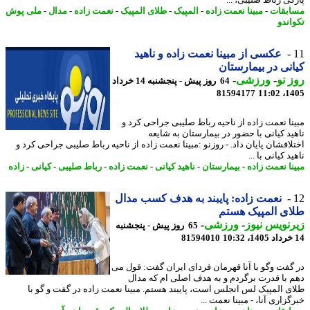
بقات
-
مبینا نعمت زاده
-
المپیک
-
طلای المپیک
-
نعمت زاده
-
مدال
-
ملی پوش
اندو
عکسی از مبینا نعمت زاده و ناهید
نی در بیمارستان
 نو
-
ورزشی
-
64 روز پیش - پنجشنبه 14 خرداد
81594177
1405
نا نعمت زاده از ناحیه رباط صلیبی جراحی کرد و
ید کیانی با حضور در بیمارستان به شایعه
لافشان پایان داد. - روزنو :مبینا نعمت زاده از ناحیه رباط صلیبی جراحی کرد و
د کیانی با ...
نا نعمت زاده
-
بیمارستان
-
ناهید کیانی
-
نعمت زاده
-
رباط صلیبی
-
کیانی
-
زاده
نعمت زاده: پایبند به هدف کسب مدال
ی المپیک هستم
نویس نیوز
-
ورزشی
-
65 روز پیش - پنجشنبه
81594010
گفت وگو با آنا قهرمان فردای ایران گفت: قول می
 با قدرت برگردم و به هدف اصلی ام که مدال
ی المپیک لس انجلس است، پایبند هستم. مبینا نعمت زاده در گفت و گو با
زاری آنا، - مبینا نعمت ...