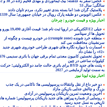
عکس| سفر به گذشته؛ بیک ایمانوردی و مهدی فخیم زاده در 38 و 32
لگی؛ سال 53
لاستیک گران شد؛ اما بسته بندی تغییر نکرد، مردم تاوان دادند
کس| اتوبوس دو طبقه پارک رویال در خیابان جمهوری؛ سال 1339
بار ویژه
و قیمت خودرو | چرخان
جیلی E2 الکتریکی در اروپا ثبت نام شد؛ قیمت آغازی 19,490 یورو و
ویل ها از سپتامبر
منطقه خرد شونده (crumple zone) در خودرو چیست و چگونه از
نشینان محافظت می کند
سمارت با دیواره نگاره های شهری طراحی خودروی شهری جدید
تحویل نخستین کامیون معدنی تمام برقی جهان با باتری سدیمی 676
لووات ساعتی در چین
پتنت های جدید BYD برای باتری حالت جامد دو الکترولیتی؛ حرکت
سمت تولید آزمایشی در 2027
بار ویژه
ایونا نیوز
و خبر داغ از نقل وانتقالات پرسپولیسی ها؛ ناکامی در یک جذب
رگ و چالش جدایی بازیکن مازاد
خرین وضعیت تمرین بازیکنان پرسپولیس در آزادی
ونمایی از شماره پیراهن های جدید بازیکنان پرسپولیس؛ شماره های
ریخی به نسل جدید رسید