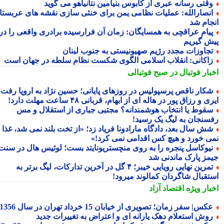
قتی رسانه عبری از کابوس بنیامین نتانیاهو می گوید
نصارالله: عملیات نظامی یمن برای خنثی سازی نقشه های عربستان
جام شد
یام عراقچی به همسایگان: زمان آن فرارسیده برادری واقعی را در
ش گیریم
جاوزات مجدد رژیم صهیونیستی به جنوب لبنان
اکانی: انقلاب اسلامی الگوی شکست نظام سلطه در جهان است
بار فوتبال در صبح فوتبالی
کار ناقص پرسپولیس در روزهای پایانی؛ حسین نژاد به اروپا رفت،
ی و رزاق پور در هاله ای از ابهام، قربانی ۴۸ ساعت مهلت دارد!
قوط یا انتخاب هوشمندانه؟ مجتبی جباری از استقلال و مس
سنجان به لیگ یک رسید!
ش سال بعد، دادگاه مارادونا فریاد زد؛ «از تخت بلند نمی شد، غذا
ی خورد و هیچ کس اقدامی نمی کرد!»
یوکاسل پنجره را به روی منچستریونایتد بست؛ لوئیس هال در سنت
مز پارک ماندنی شد
تمرین نهایی رویایی خیبر؛ ۴ گل در آخرین تدارکات، لیگ برتر به
تقبال شاگردان کمالوند میرود!
بار ویژه
اقتصاد آزاد
کس| سفر زمان؛ تصویری از خیابان 15 خرداد تهران در سال 1356
وش استعلام دهک یارانه ای و اعتراض به تغییرات جدید