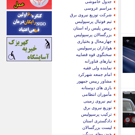
جدول خاموشی
اینتیتر
مراسم عروسی
ایونا نیوز
شرکت توزیع نیروی برق
بازتاب آنلاین
تیم فوتبال پرسپولیس
باشگاه خبرنگاران
رییس پلیس راه استان
باغستان نیوز
بزرگسالان پرسپولیس
بامبوک
چهارمحال و بختیاری
ببین و بخون
هواداران پرسپولیس
بدینسان
سخنگوی قوه قضاییه
بنکر
نیازهای فناورانه
بیت ران
نماینده ولی فقیه
پارس فوتبال
امام جمعه شهرکرد
پارسینه
مشاور رییس جمهور
پارسینه پلاس
بازی های دوستانه
پاز آنلاین
مأموران انتظامی
پاس گل
تیم نیروی زمینی
پانا
توزیع نیروی برق
پرتو نیوز
ترکیب پرسپولیس
پرسون
دادگستری استان
پنجره نیوز
لیست بزرگسالان
پویامگ
خودروهای سنگین