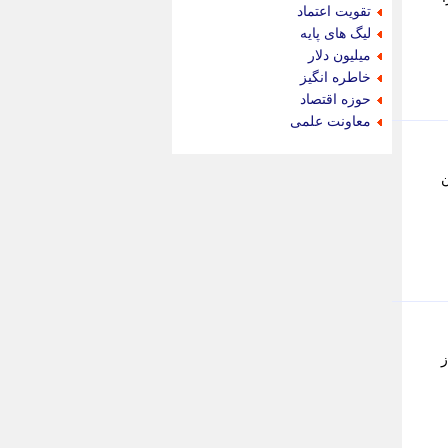
جام جم
تقویت اعتماد
جدید پرس
لیگ های پایه
جماران
میلیون دلار
جوان ایرانی
خاطره انگیز
جهان مانا
حوزه اقتصاد
جهان نگر
معاونت علمی
جهان نیوز
چطور
 در هر تن
چمپیونات
چمدون
چه خبر
حادثه 24
حرف تو
حوادث پلاس
حوزه نیوز
خبر آنلاین
خبر جنوب
ز
خبر سیاسی
خبر گردون
خبر ورزشی
خبرجو