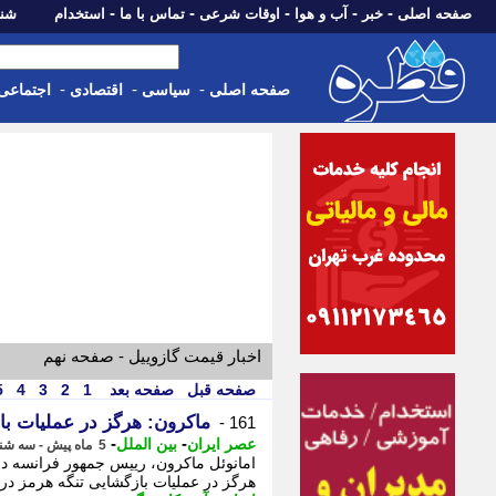
-
-
-
-
-
صفحه اصلی
خبر
آب و هوا
اوقات شرعی
تماس با ما
استخدام
شنبه، 17 مرداد 405
-
-
-
صفحه اصلی
سیاسی
اقتصادی
اجتماعی
اخبار قیمت گازوییل - صفحه نهم
صفحه قبل
صفحه بعد
1
2
3
4
5
ماکرون: هرگز در عملیات ب
161 -
-
-
عصر ایران
بین الملل
5 ماه پیش - سه شنبه 26 اسفند 1404، 19:15
امانوئل ماکرون، رییس جمهور فرانسه در 
هرگز در عملیات بازگشایی تنگه هرمز در 