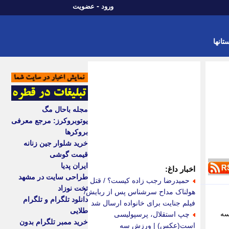
-
ورود
عضویت
تانها
مجله باحال مگ
یوتوبروکرز: مرجع معرفی
بروکرها
خرید شلوار جین زنانه
قیمت گوشی
ایران پدیا
اخبار داغ:
طراحی سایت در مشهد
حمیدرضا رجب زاده کیست؟ / قتل
تخت نوزاد
هولناک مداح سرشناس پس از ربایش/
دانلود تلگرام و تلگرام
فیلم جنایت برای خانواده ارسال شد
طلایی
سه
چپ استقلال، پرسپولیسی
خرید ممبر تلگرام بدون
است(عکس) | ورزش سه