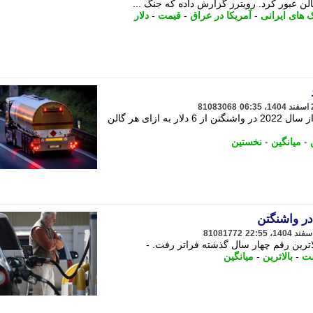
های ایرانی
-
آمریکا در عراق
-
قیمت
-
دلار
81083068
میانگین قیمت گازوییل برای نخستین بار از سال 2022 در واشنگتن از 6 دلار به ازای هر گالن
-
میانگین
-
نخستین
ر واشنگتن
81081772
لاترین رقم چهار سال گذشته فراتر رفت. -
ت
-
بالاترین
-
میانگین