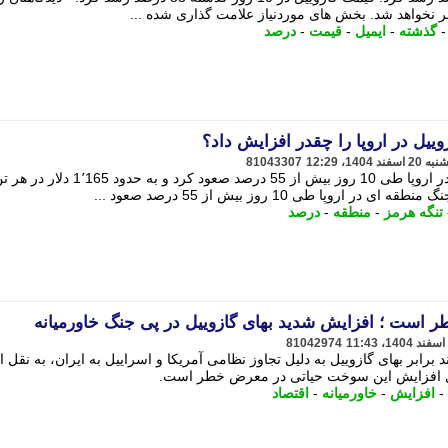
ر نخواهد شد. بخش های موردنیاز علامت گذاری شده ...
گذشته
-
ایمیل
-
قیمت
-
درصد
ییل در اروپا را چقدر افزایش داد؟
81043307
قیمت گازوییل از ابتدای جنگ منطقه ای در اروپا طی 10 روز بیش از 55 درصد صعود کرد و به حدود 1٬165 دلار
وپا طی 10 روز بیش از 55 درصد صعود ...
تنگه هرمز
-
منطقه
-
درصد
طر است ؛ افزایش شدید بهای گازوییل در پی جنگ خاورمیانه
81042974
برابر بهای گازوییل به دلیل تجاوز نظامی آمریکا و اسراییل به ایران، به نقل ا
یل افزایش این سوخت حیاتی در معرض خطر است.
-
افزایش
-
خاورمیانه
-
اقتصاد