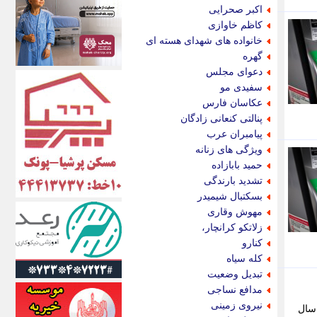
اکونیوز
اکبر صحرایی
الف
کاظم خاوازی
انتشار آنلاین
خانواده های شهدای هسته ای
اندیشه قرن
گهره
اندیشه معاصر
دعوای مجلس
اندیشه ها
سفیدی مو
انرژی پرس
عکاسان فارس
ای استخدام
پنالتی کنعانی زادگان
ایتنا
پیامبران عرب
ایراف
ویژگی های زنانه
ایران آرت
حمید بابازاده
ایران آنلاین
تشدید بارندگی
ایران زندگی
بسکتبال شیمیدر
ایران فوری
مهوش وقاری
ایرانی روز
زلاتکو کرانچار،
ایرانیتال
کنارو
ایرنا
کله سیاه
ایسکانیوز
تبدیل وضعیت
ایسنا
مدافع نساجی
ایکنا
نیروی زمینی
 از سال
ایلنا