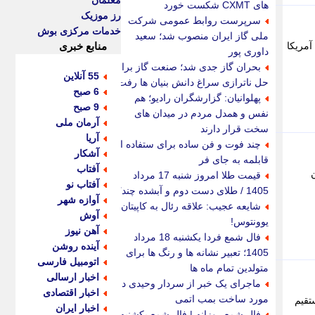
معلمان
های CXMT شکست خورد
رز موزیک
سرپرست روابط عمومی شرکت
خدمات مرکزی بوش
ملی گاز ایران منصوب شد؛ سعید
آمریکا
منابع خبری
داوری پور
بحران گاز جدی شد؛ صنعت گاز برای
55 آنلاین
حل ناترازی سراغ دانش بنیان ها رفت
6 صبح
پهلوانیان: گزارشگران رادیو؛ هم
9 صبح
نفس و همدل مردم در میدان های
آرمان ملی
سخت قرار دارند
آریا
چند فوت و فن ساده برای ستفاده از
آشکار
قابلمه به جای فر
آفتاب
قیمت طلا امروز شنبه 17 مرداد
آفتاب نو
1405 / طلای دست دوم و آبشده چند؟
آوازه شهر
شایعه عجیب: علاقه رئال به کاپیتان
آوش
یوونتوس!
آهن نیوز
فال شمع فردا یکشنبه 18 مرداد
آینده روشن
1405؛ تعبیر نشانه ها و رنگ ها برای
اتومبیل فارسی
متولدین تمام ماه ها
اخبار ارسالی
ماجرای یک خبر از سردار وحیدی در
اخبار اقتصادی
مورد ساخت بمب اتمی
تقیم
اخبار ایران
فال شمع روزانه | فال شمع یکشنبه