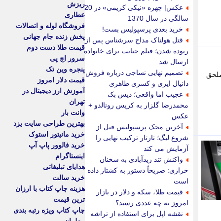
ریزش
عکس| چهره «نیکی کریمی» در 20
عطاری
سالگی در سال 1370
فروشگاه لوله و اتصالات
خرید بعدی پرسپولیس بست!
پخش زنده جام جهانی
قتل هولناک مداح سرشناس پس از
قیمت طلا دست دوم
ربوده شدن؛ فیلم جنایت برای خانواده
سرور اچ پی
ارسال شد
پنجره وین تک
تصمیم نهایی نساجی درباره فروش
ملحق
قیمت دلار امروز
دانیال ایری و کسری طاهری
آموزش ارز دیجیتال در
عجیب اما واقعی؛ دیس بک
تهران
محمدرضا گلزار به کریس رونالدو +
وانت بار
عکس
بهترین طراحی سایت یزد
آخرین محک پرسپولیس قبل از
خرید مانیتور استوک
شروع لیگ؛ تارتار ترکیب نهایی را
خرید فالوور پاپ آپ
آزمایش می کند
اینستاگرام
واکنش تند زیدآبادی به سخنان
هدایای تبلیغاتی
خرازی: صریحاً دستور به کشتار داده
خرید سالت
است
هزینه چاپ کتاب با ارزان
قیمت طلا، سکه و دلار در بازار
ترین قیمت
امروز به چه عددی رسید؟
چاپ کتاب ویژه رتبه بندی
نقشه اپل برای استفاده از تراشه