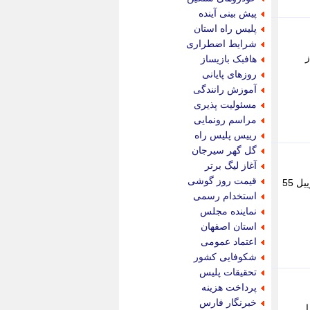
پویه آنلاین
پیش بینی آینده
پیام نفت
پلیس راه استان
تابناک
شرایط اضطراری
تازه نیوز
ز
هافبک بازیساز
تبیان
روزهای پایانی
تجارت نیوز
آموزش رانندگی
تحریریه
مسئولیت پذیری
ترابر نیوز
مراسم رونمایی
ترفندباز
رییس پلیس راه
تریبون اقتصاد
گل گهر سیرجان
تسنیم نیوز
آغاز لیگ برتر
تک ناک
قیمت روز گوشی
بسته شدن تنگه هرمز روزانه حدود 3 تا 4 میلیون بشکه گازوییل را از بازار خارج کرد. قیمت گازوییل در اروپا قیمت گازوییل 55
تکراتو
استخدام رسمی
توریسم آنلاین
نماینده مجلس
تولید نیوز
استان اصفهان
تیتر فوری
اعتماد عمومی
تیکنا
شکوفایی کشور
جاب ویژن
تحقیقات پلیس
جار نیوز
پرداخت هزینه
جالبتر
خبرنگار فارس
 را