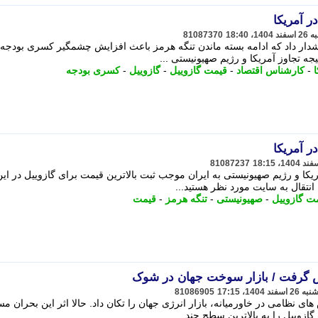
 آمریکا
81087370
ار داد که ادامه بسته ماندن تنگه هرمز باعث افزایش چشمگیر کسری بودجه 
جه تجاوز آمریکا و رژیم صهیونیستی ...
ا
-
کارشناس اقتصاد
-
قیمت گازوییل
-
گازوییل
-
کسری بودجه
 آمریکا
81087237
ریکا و رژیم صهیونیستی به ایران موجب ثبت بالاترین قیمت برای گازوییل در این
ﻧﺘﻘﺎل ﺑﻪ ﺳﺎﯾﺖ ﻣﻮرد ﻧﻈﺮ ﻫﺴﺘﯿﺪ...
ت گازوییل
-
صهیونیستی
-
تنگه هرمز
-
قیمت
ش گرفت / بازار سوخت جهان در شوک
81086905
 نظامی در خاورمیانه، بازار انرژی جهان را تکان داد. حالا اثر این بحران مس
ازوییل را به بالاترین سطح چند ...