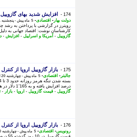
افزایش شدید بهای گازوییل 
174 -
-
-
دولت بهار
اقتصادی
5 ماه پیش - پنجشنبه 21 اسفند 1404، 00:33
رویترز در گزارشی با پرداختن به رشد چند 
کارشناسان نوشت: اقتصاد جهانی به دل
گازوییل
-
آمریکا و اسراییل
-
افزایش
-
د
بازار گازوییل اروپا از کنتر
175 -
-
-
جالبتر
اقتصادی
5 ماه پیش - چهارشنبه 20 اسفند 1404، 12:47
درصد افزایش یافته و به 1٬165 دلار در هر تن رسیده است. - منبع خبر مسئولیت ...
گازوییل
-
قیمت گازوییل
-
اروپا
-
بازار
-
ت
بازار گازوییل اروپا از کنتر
176 -
-
-
رونویس
اقتصادی
5 ماه پیش - چهارشنبه 20 اسفند 1404، 12:34