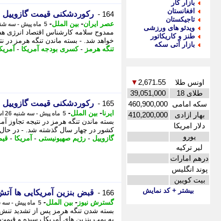
بازار کار
افغانستان
رکوردشکنی قیمت گازوییل در
164 -
تاجیکستان
-
-
عصر ایران
بین الملل
5 ماه پیش - سه شنبه 26 اسفند 1404، 18:40
ویدئو های ورزشی
ممدوح سلامه کارشناس اقتصاد انرژی هشد
طنز و کاریکاتور
خواهد شد. - بسته ماندن تنگه هرمز در نتی
بازار آتی سکه
تنگه هرمز
-
کسری بودجه آمریکا
-
آمریک
اونس طلا
2,671.55
▼
طلای 18
39,051,000
رکوردشکنی قیمت گازوییل در
165 -
سکه امامی
460,900,000
-
-
ایرنا
بین الملل
5 ماه پیش - سه شنبه 26 اسفند 1404، 18:15
بهار ازادی
410,200,000
بسته ماندن تنگه هرمز در نتیجه تجاوز آم
دلار امریکا
کشور در چهار سال گذشته شد. - در ﺣﺎل ا
یورو
گازوییل
-
رژیم صهیونیستی
-
آمریکا
-
قیم
لیر ترکیه
درهم امارات
پوند انگلیس
بیت کویین
بیشتر + کد نمایش
قبض بنزین آمریکایی ها آت
166 -
-
-
گسترش نیوز
بین الملل
5 ماه پیش - سه شنبه 26 اسفند 1404، 17:15
بسته شدن تنگه هرمز پس از تشدید تنش های
به پمپ بنزین های آمریکا رسیده و قیمت گ