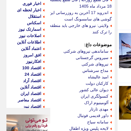
اخبار فوری
18 مرداد ماه 1405
اخبار لحظه ای
اندروید 17 آخرین به روزرسانی این
استقلال
گوشی های سامسونگ است
اسکناس
ولایتی: نیرو های خارجی باید منطقه
اسمارتک نیوز
را ترک کنند
اصلاحات نیوز
اطلاعات آنلاین
موضوعات داغ:
اعتماد آنلاین
ساماندهی نیروهای شرکتی
افق امروز
سیروس گرجستانی
افکارنیوز
نیروهای شرکتی
اقتصاد 100
مداح سرشناس
اقتصاد 24
امید عالیشاه
اقتصاد آزاد
کارکنان دولت
اقتصاد آنلاین
دیوان عالی کشور
اقتصاد ایران
کنسولگری ایران
اقتصاد معاصر
آلومینیوم اراک
اقتصاد نیوز
مهدی تارتار
اکو ایران
داور قدیمی فوتبال
اکوفارس
سامانه سیاح
اکونگار
لایحه پلیس ویژه اطفال