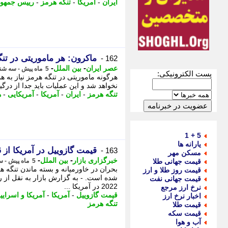
ایران
-
آمریکا
-
تنگه هرمز
-
رییس جمهور
ماکرون: هر ماموریتی در تنگه
162 -
-
-
عصر ایران
بین الملل
5 ماه پیش - سه شنبه 26 اسفند 1404، 19:15
پست الکترونیکی:
هرگونه ماموریتی در تنگه هرمز نیاز به 
نخواهد شد و این عملیات باید جدا از درگیری های جاری 
تنگه هرمز
-
ایران
-
آمریکا
-
آمریکایی
-
ه
5 + 1
یارانه ها
قیمت گازوییل در آمریکا از 6 دلار عبور کرد
163 -
مسکن مهر
-
-
خبرگزاری بازار
بین الملل
قیمت جهانی طلا
5 ماه پیش - سه شنبه 26 اسفند 1404، 18:43
بحران در خاورمیانه و بسته ماندن تنگه 
قیمت روز طلا و ارز
شده است. - به گزارش بازار به نقل از رو
قیمت جهانی نفت
2022 در آمریکا ...
نرخ ارز مرجع
قیمت گازوییل
-
آمریکا
-
آمریکا و اسرایی
اخبار نرخ ارز
تنگه هرمز
قیمت طلا
قیمت سکه
آب و هوا