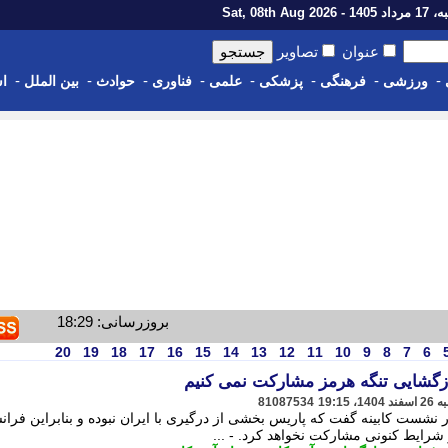
1 - Sat, 08th Aug 2026
عنوان
تصاویر
-
-
-
-
-
-
-
-
ورزشی
فرهنگی
پزشکی
علمی
فناوری
حوادث
بین الملل
اس
بروزرسانی: 18:29
20
19
18
17
16
15
14
13
12
11
10
9
8
7
6
ازگشایی تنگه هرمز مشارکت نمی کنیم
81087534
نشست کابینه گفت که پاریس بخشی از درگیری با ایران نبوده و بنابراین فران
شرایط کنونی مشارکت نخواهد کرد. - ...