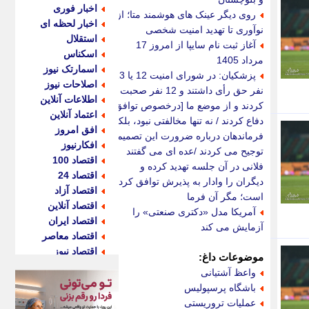
اخبار فوری
روی دیگر عینک های هوشمند متا؛ از
اخبار لحظه ای
نوآوری تا تهدید امنیت شخصی
استقلال
آغاز ثبت نام سایپا از امروز 17
اسکناس
مرداد 1405
اسمارتک نیوز
پزشکیان: در شورای امنیت 12 یا 13
اصلاحات نیوز
نفر حق رأی داشتند و 12 نفر صحبت
اطلاعات آنلاین
کردند و از موضع ما [درخصوص توافق]
اعتماد آنلاین
دفاع کردند / نه تنها مخالفتی نبود، بلکه
افق امروز
فرماندهان درباره ضرورت این تصمیم
افکارنیوز
توجیح می کردند /عده ای می گفتند
اقتصاد 100
فلانی در آن جلسه تهدید کرده و
اقتصاد 24
دیگران را وادار به پذیرش توافق کرده
اقتصاد آزاد
است؛ مگر آن فرما
اقتصاد آنلاین
آمریکا مدل «دکتری صنعتی» را
اقتصاد ایران
آزمایش می کند
اقتصاد معاصر
اقتصاد نیوز
موضوعات داغ:
اکو ایران
واعظ آشتیانی
اکوفارس
باشگاه پرسپولیس
اکونگار
عملیات تروریستی