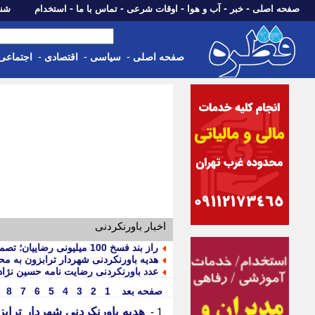
-
-
-
-
-
صفحه اصلی
خبر
آب و هوا
اوقات شرعی
تماس با ما
استخدام
شنبه، 17 مرداد 405
-
-
-
صفحه اصلی
سیاسی
اقتصادی
اجتماعی
اخبار باورنکردنی
راز بند فسخ 100 میلیونی رضاییان؛ تصمیم عجیب استقلال چه دلیلی داشت؟
هدیه باورنکردنی شهردار ترابزون به م
عدد باورنکردنی رضایت نامه حسین نژاد؛
صفحه بعد
1
2
3
4
5
6
7
8
هدیه باورنکردنی شهردار ترا
1 -