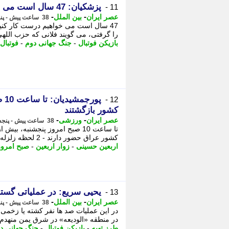
پزشکیان: 47 سال است می خواهیم درست کار کنیم، می گویند الان وقتش نیست!
11 -
-
-
عصر ایران
بین الملل
38 ساعت پیش - پنجشنبه 15 مرداد 1405، 19:10
47 سال است می خواهیم درست کار کن
را گرفتی، می گویند فلانی که حزب اللهی بود را برداشتی! - 2 یحی
بازیکن فوتبال
-
جنگ جهانی دوم
-
فوتبال
12 -
کشور بازگشتند
-
-
عصر ایران
ورزشی
38 ساعت پیش - پنجشنبه 15 مرداد 1405، 18:45
کشور عراق حضور دارند - 2 لحظه زلزله 7.1 ریشتری کوماموتوی ژاپن در یک اتاق عمل ساعت 8:
اربعین حسینی
-
زوار اربعین
-
صبح امروز
یحیی سریع: در عملیاتی گستر
13 -
-
-
عصر ایران
بین الملل
38 ساعت پیش - پنجشنبه 15 مرداد 1405، 18:30
در این عملیات صد ها نفر کشته یا زخمی ش
در منطقه «الودیعه» در شرق یمن منهدم یا دچار آتش 
طرز تهیه
-
بازیکن فوتبال
-
جنگ جهانی د