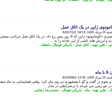
82037121
ویدئویی تازه از لحظه وقوع زلزله 7.1 ریشتری «کوماموتو» ژاپن که 9 روز پیش رخ داد، در یک اتاق عمل جراحی
د و لرزش های ناشی از این حادثه را به ...
نی
-
طرز تهیه
-
اتاق عمل
-
بازیکن فوتبال
-
لحظه
اه
82035663
نجوم در گفت و گو با همشهری تی وی بیان کرد: وقتی فضاپیمایی به ماه میف
 در جو زمین می چرخد یا درشرایطی در مدار ...
ل
-
طرز تهیه
-
ماه
-
بازیکن فوتبال
-
محمدرضا رضایی