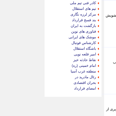
جام جم
کادر فنی تیم ملی
جدید پرس
تیم های استقلال
جماران
مرکز لرزه نگاری
 تشویش
جوان ایرانی
بند فسخ قرارداد
جهان مانا
بازگشت به ایران
جهان نگر
فناوری های نوین
جهان نیوز
موشک های ایرانی
چطور
کارشناس فوتبال
چمپیونات
باشگاه استقلال
چمدون
امیر قلعه نویی
چه خبر
نقاط حادثه خیز
ب
حادثه 24
امام خمینی (ره)
حرف تو
منطقه غرب آسیا
حوادث پلاس
رئال مادرید در
حوزه نیوز
بحران اقتصادی
خبر آنلاین
امضای قرارداد
خبر جنوب
خبر سیاسی
خبر گردون
خبر ورزشی
 مهاجم 41 ساله النصر، تصویری از
خبرجو