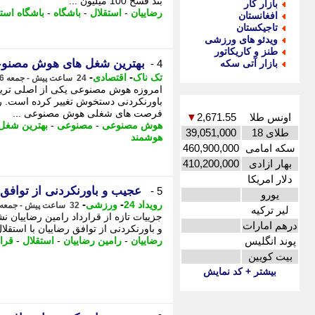
بند فسخ 100 میلیون ...
بازار کار
رضاییان
-
استقلال
-
باشگاه
-
باشگاه استق
افغانستان
تاجیکستان
ویدئو های ورزشی
طنز و کاریکاتور
بهترین شغل های هوش مصنوعی د
بازار آتی سکه
4 -
-
-
تک ناک
اقتصادی
24 ساعت پیش - جمعه 16 مرداد 1405، 09:01
امروزه هوش مصنوعی یکی از اصلی ترین پ
باورنکردنی دستخوش تغییر کرده است. ر
فرصت های شغلی هوش مصنوعی ...
اونس طلا
2,671.55
▼
هوش مصنوعی
-
مصنوعی
-
بهترین شغل
طلای 18
39,051,000
هوشمند
سکه امامی
460,900,000
بهار ازادی
410,200,000
دلار امریکا
عجیب و باورنکردنی از توافق رضاییان با استقلال | 
5 -
یورو
-
-
رویداد 24
ورزشی
32 ساعت پیش - جمعه 16 مرداد 1405، 00:27
لیر ترکیه
درهم امارات
و باورنکردنی از توافق رضاییان با استقلال فسخ 100 میلیونی برای 
پوند انگلیس
رضاییان
-
رامین رضاییان
-
استقلال
-
قرار
بیت کویین
بیشتر + کد نمایش