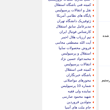
پویه آنلاین
کمیته فنی باشگاه استقلال
پیام نفت
نقل و انتقالات پرسپولیس
تابناک
پایگاه های نظامی آمریکا
تازه نیوز
ژئوفیزیک دانشگاه تهران
تبیان
مدیرعامل سابق استقلال
تجارت نیوز
کارشناس فوتبال ایران
تحریریه
 منتشر شده
تیم ارزیاب هلال احمر
ترابر نیوز
آیت الله مصطفی محامی
ترفندباز
فروش محصولات سایپا
تریبون اقتصاد
استقلال و پرسپولیس
تسنیم نیوز
محمدجواد حسین نژاد
تک ناک
انتقالات پرسپولیس
تکراتو
کمیته فنی استقلال
توریسم آنلاین
باشگاه خبرنگاران
تولید نیوز
رستیم
محورهای مواصلاتی
تیتر فوری
شماره 10 پرسپولیس
تیکنا
نماینده ولی فقیه
جاب ویژن
شهید محمود صارمی
جار نیوز
متولدین فروردین
جالبتر
جام ملت های آسیا