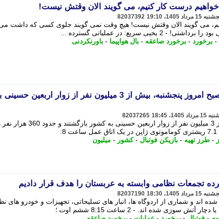
82037392
یم، می گویند الان وقتش نیست! هیچ وقت نمی گویند جلوی کسی که داشت می
ی سریع: در عملیاتی گسترده ...
-
برخورد
-
برخورد صاعقه
-
بال هواپیما
-
باورنکردنی
پورجمشیدیان: تا ساعت 10 صبح امروز پنجشنبه، بیش از 3 میلیون نفر از زوار اربعین حسینی
82037265
تا ساعت 10 صبح امروز پنجشنبه، بیش از 3 میلیون نفر از زوار اربعین حسی
-
طرز تهیه
-
بازیکن فوتبال
-
کشور
-
میلیون
ده تجمعات نظامی وابسته به عربستان را هدف قرار دادیم
82037190
ده اند و شماری از اردوگاه ها، انبار های تسلیحاتی، تجهیزات و خودرو های ن
سوزی شده اند. - 2 ساعت 8:15 ششم اوت ؛
وم
-
فوتبال
-
برخورد
-
عملیات
-
برخورد صاعقه