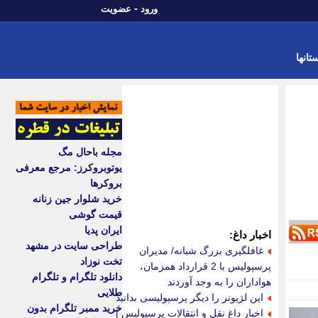
-
ورود
عضویت
تانها
مجله باحال مگ
یوتوبروکرز: مرجع معرفی
بروکرها
خرید شلوار جین زنانه
قیمت گوشی
ایران پدیا
اخبار داغ:
طراحی سایت در مشهد
غافلگیری بزرگ شبانه/ مدیران
تخت نوزاد
پرسپولیس با 2 قرارداد همزمان،
دانلود تلگرام و تلگرام
هواداران را به وجد آوردند
طلایی
این لژیونر را دیگر پرسپولیسی بدانید
خرید ممبر تلگرام بدون
اخبار داغ نقل و انتقالات پرسپولیس |