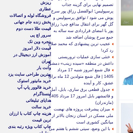
ریزش
تصمیم نهایی برای گزینه جذاب
عطاری
پرسپولیس؛ ابوالفضل رزاق پور سرخ
فروشگاه لوله و اتصالات
پوش می شود / توافق پرسپولیس و
پخش زنده جام جهانی
گل گهر برای انتقال مدافع چپ؛ رزاق
قیمت طلا دست دوم
پور با امضای قراردادی سه ساله به
سرور اچ پی
جمع سرخ پوشان اضافه شد
پنجره وین تک
عجیب ترین پیشنهادی که محمد صلاح
قیمت دلار امروز
رد کرد!
آموزش ارز دیجیتال در
خنثی سازی عملیات تروریستی
تهران
داعش در منطقه «سیده زینب» دمشق
وانت بار
فال شمع امروز شنبه 17 مرداد
بهترین طراحی سایت یزد
1405 | فال شمع متولدین 12 ماه برای
خرید مانیتور استوک
عشق، کار و آینده
خرید فالوور پاپ آپ
جدول قطعی برق ساری، بابل، آمل
اینستاگرام
و قائمشهر بابل امروز 17 مرداد 1405
هدایای تبلیغاتی
(مازندران)
خرید سالت
میزان پیشرفت پروژه های نهضت
هزینه چاپ کتاب با ارزان
ملی مسکن در استان زنجان بالاتر از
ترین قیمت
میانگین کشوری است
چاپ کتاب ویژه رتبه بندی
با این وضع، سیتی ششم یا هفتم می