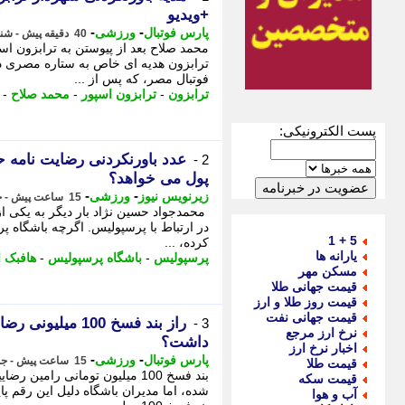
+ویدیو
-
-
پارس فوتبال
ورزشی
40 دقیقه پیش - شنبه 17 مرداد 1405، 08:37
محمد صلاح بعد از پیوستن به ترابزون اس
ترابزون هدیه ای خاص به ستاره مصری دا
فوتبال مصر، که پس از ...
ترابزون
-
ترابزون اسپور
-
محمد صلاح
-
پست الکترونیکی:
عدد باورنکردنی رضایت نامه حس
2 -
پول می خواهد؟
-
-
زیرنویس نیوز
ورزشی
15 ساعت پیش - جمعه 16 مرداد 1405، 17:47
محمدجواد حسین نژاد بار دیگر به یکی از ن
در ارتباط با پرسپولیس. اگرچه باشگاه پر
5 + 1
کرده، ...
یارانه ها
پرسپولیس
-
باشگاه پرسپولیس
-
هافبک ا
مسکن مهر
قیمت جهانی طلا
قیمت روز طلا و ارز
قیمت جهانی نفت
راز بند فسخ 100 
3 -
نرخ ارز مرجع
داشت؟
اخبار نرخ ارز
-
-
پارس فوتبال
ورزشی
15 ساعت پیش - جمعه 16 مرداد 1405، 17:27
قیمت طلا
بند فسخ 100 میلیون تومانی رام
قیمت سکه
شده، اما مدیران باشگاه دلیل این رقم 
آب و هوا