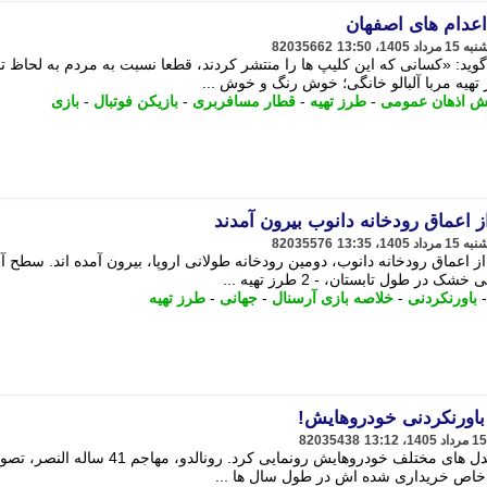
عدام های اصفهان
82035662
ید: «کسانی که این کلیپ ها را منتشر کردند، قطعا نسبت به مردم به لحاظ
ش اذهان عمومی
-
طرز تهیه
-
قطار مسافربری
-
بازیکن فوتبال
-
بازی
اعماق رودخانه دانوب بیرون آمدند
82035576
 اعماق رودخانه دانوب، دومین رودخانه طولانی اروپا، بیرون آمده اند. سطح آ
ر طول تابستان، - 2 طرز تهیه ...
باورنکردنی
-
خلاصه بازی آرسنال
-
جهانی
-
طرز تهیه
 باورنکردنی خودروهایش!
82035438
کریستیانو رونالدو با انتشار تصاویری از مدل های مختلف خودروهایش رونمایی کرد. رونالدو،
خاص خریداری شده اش در طول سال ها ...