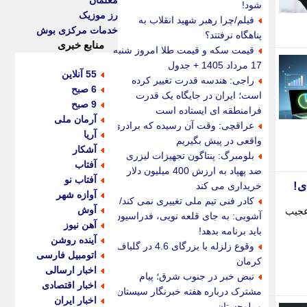
معلمان
شود!
رز موزیک
فیلم/چرا رهبر شهید انقلاب به
خدمات مرکزی بوش
پناهگاه نرفتند؟
منابع خبری
قیمت سکه و قیمت طلا امروز شنبه
17 مرداد 1405 + جدول
55 آنلاین
راجی: هندسه قدرت تغییر کرده
6 صبح
است؛ ایران در جایگاه یک قدرت
9 صبح
فرامنطقه ای ایستاده است
آرمان ملی
عراقچی: وقت آن رسیده که برادری
آریا
واقعی در پیش بگیریم
آشکار
بلومبرگ: پنتاگون تجهیزات لیزری
آفتاب
ضد پهپاد به ارزش 400 میلیون دلار
آفتاب نو
خریداری می کند
آوازه شهر
کادر فنی تیم ملی تغییری نمی کند/
آوش
 است. - عجیب
آشوبی: به جای قلعه نویی، فدراسیون
آهن نیوز
باید برنامه بدهد!
آینده روشن
وقوع زلزله با بزرگای 4.6 در گلباف
اتومبیل فارسی
کرمان
اخبار ارسالی
نبض خبر در جنوب شرق؛ پیام
اخبار اقتصادی
مشترک درباره هفته خبرنگار سیستان
اخبار ایران
و بلوچستان