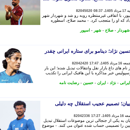
82045020
پور، با اتفاقی غیرمنتظره روبه رو شد و شهردار شهر
د که او را متعجب کرد. - محمد صلاح، اسطوره
شهردار
-
صلاح
-
شهر
-
اسپور
ین نژاد؛ دینامو برای ستاره ایرانی چقدر
82042420
ام های داغ بازار نقل وانتقالات تبدیل شده؛ این بار
سپولیس خبر مذاکره با این هافبک ایرانی را تکذیب
یرانی
-
نژاد
-
ایران
-
حسین
-
رضایت نامه
میلیونی رضاییان؛ تصمیم عجیب استقلال چه دلیلی
82042336
ین رضاییان به یکی از جنجالی ترین موضوعات استقلال تبدیل
پایین را تصمیمی حساب شده عنوان می کنند. - موضوع