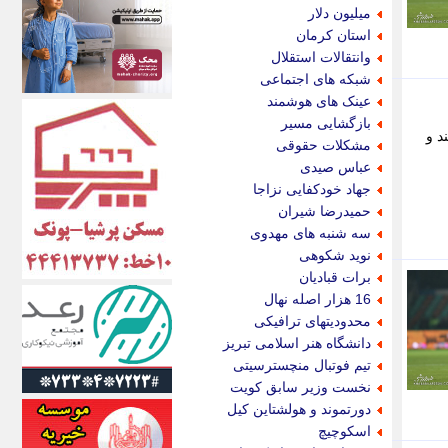
اکونیوز
میلیون دلار
الف
استان کرمان
انتشار آنلاین
وانتقالات استقلال
اندیشه قرن
شبکه های اجتماعی
اندیشه معاصر
عینک های هوشمند
اندیشه ها
بازگشایی مسیر
د و
انرژی پرس
مشکلات حقوقی
ای استخدام
عباس صیدی
ایتنا
جهاد خودکفایی نزاجا
ایراف
حمیدرضا شیران
ایران آرت
سه شنبه های مهدوی
ایران آنلاین
نوید شکوهی
ایران زندگی
برات قبادیان
ایران فوری
16 هزار اصله نهال
ایرانی روز
محدودیتهای ترافیکی
ایرانیتال
دانشگاه هنر اسلامی تبریز
ایرنا
تیم فوتبال منچسترسیتی
ایسکانیوز
نخست وزیر سابق کویت
ایسنا
دورتموند و هولشتاین کیل
ایکنا
اسکوچیچ
ایلنا