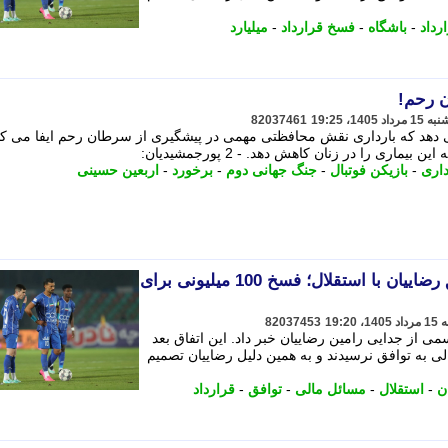
رداد
-
باشگاه
-
فسخ قرارداد
-
میلیارد
ن رحم!
82037461
دهد که بارداری نقش محافظتی مهمی در پیشگیری از سرطان رحم ایفا می کن
ماری را در زنان کاهش دهد. - 2 پورجمشیدیان:
داری
-
بازیکن فوتبال
-
جنگ جهانی دوم
-
برخورد
-
اربعین حسینی
عجیب و باورنکردنی از توافق رضاییان با استقلال؛ فسخ 100 میلیونی برای
82037453
 از جدایی رامین رضاییان خبر داد. این اتفاق بعد
ی به توافق نرسیدند و به همین دلیل رضاییان تصمیم
ن
-
استقلال
-
مسائل مالی
-
توافق
-
قرارداد