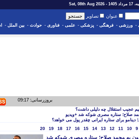
1 - Sat, 08th Aug 2026
عنوان
تصاویر
-
-
-
-
-
-
-
-
ورزشی
فرهنگی
پزشکی
علمی
فناوری
حوادث
بین الملل
اس
بروزرسانی: 09:17
حمد صلاح؛ ستاره مصری شوکه شد +ویدیو
 دینامو برای ستاره ایرانی چقدر پول می خواهد؟
20
19
18
17
16
15
14
13
12
11
10
9
بزون به محمد صلاح؛ ستاره مصری شوکه شد