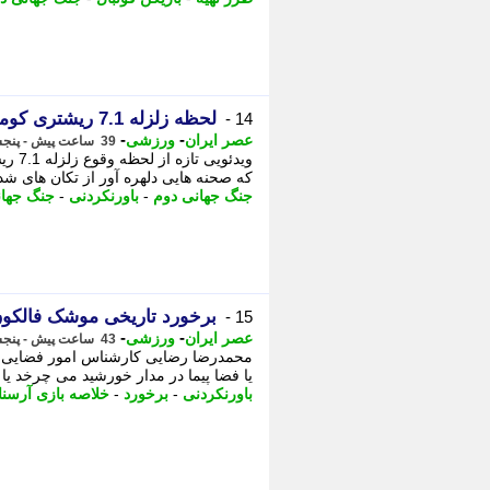
لحظه زلزله 7.1 ریشتری کوماموتوی ژاپن در یک اتاق عمل
14 -
-
-
عصر ایران
ورزشی
39 ساعت پیش - پنجشنبه 15 مرداد 1405، 18:15
که صحنه هایی دلهره آور از تکان های شدی
جنگ جهانی دوم
-
باورنکردنی
-
جنگ جها
برخورد تاریخی موشک فالکون 9 با م
15 -
-
-
عصر ایران
ورزشی
43 ساعت پیش - پنجشنبه 15 مرداد 1405، 13:50
محمدرضا رضایی کارشناس امور فضایی و 
یا فضا پیما در مدار خورشید می چرخد یا
باورنکردنی
-
برخورد
-
خلاصه بازی آرسنا