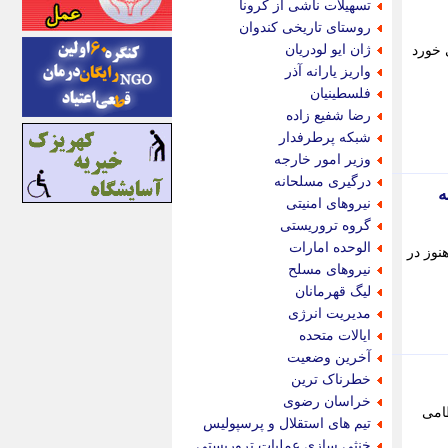
تسهیلات ناشی از کرونا
اینتیتر
روستای تاریخی کندوان
ایونا نیوز
ژان ایو لودریان
 خورد
بازتاب آنلاین
واریز یارانه آذر
باشگاه خبرنگاران
فلسطینیان
باغستان نیوز
رضا شفیع زاده
بامبوک
شبکه پرطرفدار
ببین و بخون
وزیر امور خارجه
بدینسان
درگیری مسلحانه
 به
بنکر
نیروهای امنیتی
بیت ران
گروه تروریستی
پارس فوتبال
الوحده امارات
نی به کشور بازگشتند و حدود 360 هزار نفر هنوز در
پارسینه
نیروهای مسلح
پارسینه پلاس
لیگ قهرمانان
پاز آنلاین
مدیریت انرژی
پاس گل
ایالات متحده
پانا
آخرین وضعیت
پرتو نیوز
خطرناک ترین
پرسون
خراسان رضوی
ظامی
پنجره نیوز
تیم های استقلال و پرسپولیس
پویامگ
خنثی سازی عملیات تروریستی