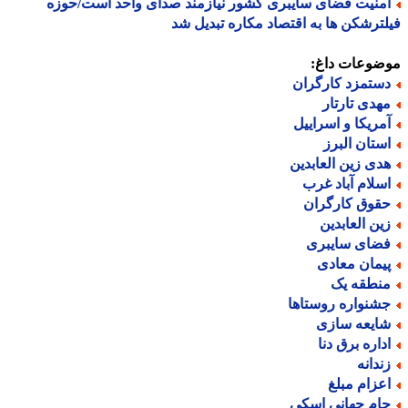
منیت فضای سایبری کشور نیازمند صدای واحد است/حوزه
ترشکن ها به اقتصاد مکاره تبدیل شد
ضوعات داغ:
ستمزد کارگران
هدی تارتار
مریکا و اسراییل
ستان البرز
دی زین العابدین
سلام آباد غرب
قوق کارگران
ین العابدین
ضای سایبری
یمان معادی
نطقه یک
شنواره روستاها
ایعه سازی
داره برق دنا
ندانه
عزام مبلغ
ام جهانی اسکی