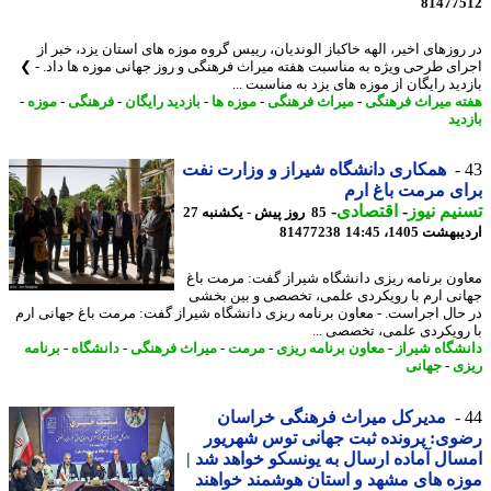
81477
روزهای اخیر، الهه خاکباز الوندیان، رییس گروه موزه های استان یزد، خبر از
ای طرحی ویژه به مناسبت هفته میراث فرهنگی و روز جهانی موزه ها داد. - ❯
ید رایگان از موزه های یزد به مناسبت ...
ه میراث فرهنگی
-
میراث فرهنگی
-
موزه ها
-
بازدید رایگان
-
فرهنگی
-
موزه
-
ید
همکاری دانشگاه شیراز و وزارت نفت
ی مرمت باغ ارم
یم نیوز
-
اقتصادی
-
85 روز پیش - یکشنبه 27
شت 1405، 14:45
81477238
ون برنامه ریزی دانشگاه شیراز گفت: مرمت باغ
نی ارم با رویکردی علمی، تخصصی و بین بخشی
حال اجراست. - معاون برنامه ریزی دانشگاه شیراز گفت: مرمت باغ جهانی ارم
رویکردی علمی، تخصصی ...
شگاه شیراز
-
معاون برنامه ریزی
-
مرمت
-
میراث فرهنگی
-
دانشگاه
-
برنامه
ی
-
جهانی
مدیرکل میراث فرهنگی خراسان
ی: پرونده ثبت جهانی توس شهریور
ال آماده ارسال به یونسکو خواهد شد |
ه های مشهد و استان هوشمند خواهند