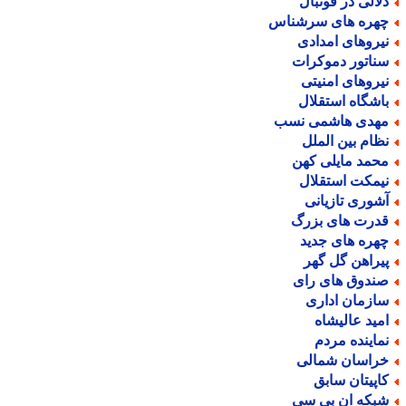
لالی در فوتبال
هره های سرشناس
یروهای امدادی
ناتور دموکرات
یروهای امنیتی
اشگاه استقلال
هدی هاشمی نسب
ظام بین الملل
حمد مایلی کهن
یمکت استقلال
شوری تازیانی
درت های بزرگ
هره های جدید
یراهن گل گهر
ندوق های رای
ازمان اداری
مید عالیشاه
ماینده مردم
راسان شمالی
اپیتان سابق
بکه ان بی سی