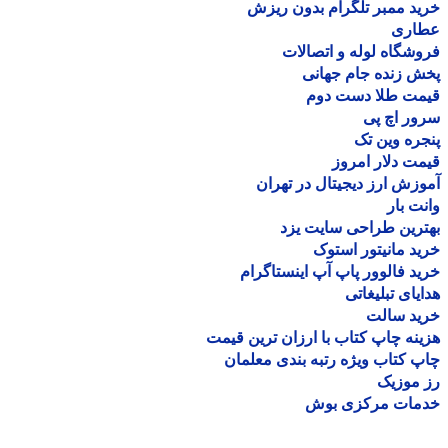
د ممبر تلگرام بدون ریزش
اری
شگاه لوله و اتصالات
 زنده جام جهانی
مت طلا دست دوم
ر اچ پی
ره وین تک
ت دلار امروز
زش ارز دیجیتال در تهران
ت بار
رین طراحی سایت یزد
د مانیتور استوک
د فالوور پاپ آپ اینستاگرام
یای تبلیغاتی
ید سالت
نه چاپ کتاب با ارزان ترین قیمت
 کتاب ویژه رتبه بندی معلمان
موزیک
مات مرکزی بوش