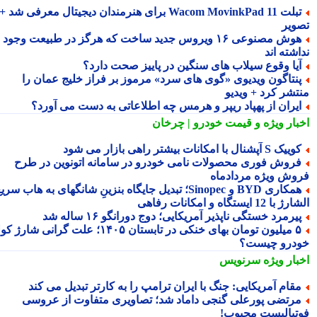
تبلت Wacom MovinkPad 11 برای هنرمندان دیجیتال معرفی شد +
ویر
هوش مصنوعی ۱۶ ویروس جدید ساخت که هرگز در طبیعت وجود
شته اند
یا وقوع سیلاب های سنگین در پاییز صحت دارد؟
نتاگون ویدیوی «گوی های سرد» مرموز بر فراز خلیج عمان را
تشر کرد + ویدیو
یران از پهپاد ریپر و هرمس چه اطلاعاتی به دست می آورد؟
بار ویژه
و قیمت خودرو | چرخان
یک S آپشنال با امکانات بیشتر راهی بازار می شود
روش فوری محصولات نامی خودرو در سامانه اتونوین در طرح
وش ویژه مردادماه
همکاری BYD و Sinopec؛ تبدیل جایگاه بنزینِ شانگهای به هاب سریع
ا 12 ایستگاه و امکانات رفاهی
یرمرد خستگی ناپذیر آمریکایی؛ دوج دورانگو ۱۶ ساله شد
۵ میلیون تومان بهای خنکی در تابستان ۱۴۰۵؛ علت گرانی شارژ کولر
درو چیست؟
بار ویژه
سرنویس
قام آمریکایی: جنگ با ایران ترامپ را به کارتر تبدیل می کند
رتضی پورعلی گنجی داماد شد؛ تصاویری متفاوت از عروسی
تبالیست محبوب!