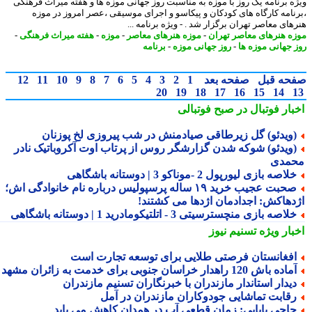
ه برنامه یک روز با موزه به مناسبت روز جهانی موزه ها و هفته میراث فرهنگی
نامه کارگاه های کودکان و پیکاسو و اجرای موسیقی ،عصر امروز در موزه
های معاصر تهران برگزار شد . - ویژه برنامه ...
ه هنرهای معاصر تهران
-
موزه هنرهای معاصر
-
موزه
-
هفته میراث فرهنگی
-
 جهانی موزه ها
-
روز جهانی موزه
-
برنامه
حه قبل
صفحه بعد
1
2
3
4
5
6
7
8
9
10
11
12
20
19
18
17
16
15
14
بار فوتبال در صبح فوتبالی
ویدئو) گل زیرطاقی صیادمنش در شب پیروزی لخ پوزنان
ویدئو) شوکه شدن گزارشگر روس از پرتاب اوت آکروباتیک نادر
مدی
لاصه بازی لیورپول 2 -موناکو 3 | دوستانه باشگاهی
صحبت عجیب خرید ۱۹ ساله پرسپولیس درباره نام خانوادگی اش؛
دهاکش: اجدادمان اژدها می کشتند!
لاصه بازی منچسترسیتی 3 - اتلتیکومادرید 1 | دوستانه باشگاهی
بار ویژه
تسنیم نیوز
فغانستان فرصتی طلایی برای توسعه تجارت است
اده باش 120 راهدار خراسان جنوبی برای خدمت به زائران مشهد
یدار استاندار مازندران با خبرنگاران تسنیم مازندران
قابت تماشایی جودوکاران مازندران در آمل
اجی بابایی: زمان قطعی آب در همدان کاهش می یابد