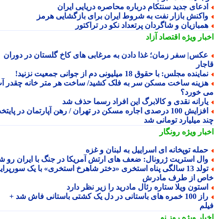
دعای جدید سنتکام درباره محاصره دریایی ایران
اکنش بازار نفت به شروط ایران برای بازگشایی هرمز
مبازیان و شاگردان پرتعداد نکو در تراکتور
بار ویژه
اقتصاد آزاد
کس| سفر زمان؛ غذا دادن به مرغابی های کاخ گلستان در دوران
جار
ماینده مجلس: با حقوق 18 میلیونی دم از جوانی جمعیت نزنید!
زینه ساخت مسکن سر به فلک کشید/ ساخت هر متر خانه چقدر آب
 خورد؟
ارانه نقدی و کالابرگ این افراد رسما حذف شد
افزایش 100 درصدی اجاره مسکن در تهران / رهن آپارتمان در پایتخت
د میلیارد تومانی شد
بار ویژه
رونگار
مله توپخانه ای اسراییل به لبنان و غزه
ال استریت ژرونال: ضعف های ارتش آمریکا در جنگ با ایران رو شد
تولد 13 سالگی پناه استخری «دختر شاهرخ استخری» با یک سورپرایز
ص از طرف مادرش
ستون ویلا ستاره رئال مادرید را زیر نظر دارد
راز 100 خمره های باستانی در دل یک کشتی باستانی فاش شد +
لم
بار ویژه
روز نو