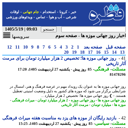
-
-
-
-
خبر
کرونا
استخدام
جام جهانی
اوقات
-
-
-
شرعی
آب و هوا
تماس
ویدئوهای ورزشی
09:03 | 1405/5/19
ار روز جهانی موزه ها - صفحه سوم
سرویسها
حه قبل
صفحه بعد
1
2
3
4
5
6
7
8
9
10
11
12
20
19
18
17
16
15
14
روز جهانی موزه ها؛ تخصیص 2 هزار میلیارد تومان برای مرمت
ر تاریخی
ئلت
-
فرهنگی
-
85 روز پیش - یکشنبه 27 اردیبهشت 1405، 17:20
81478
 جهانی موزه ها به عنوان یک رویداد مهم در عرصه فرهنگ و هنر، امسال در
یطی برگزار می شود که موزه های کشور به دلیل وضعیت امنیتی تعطیل
. - ❯ روز جهانی موزه ها؛ تخصیص 2 هزار میلیارد ...
 جهانی موزه ها
-
روز جهانی موزه
-
2 هزار میلیارد تومان
-
میراث فرهنگی
-
ه ها
-
میلیارد تومان
-
مرمت آثار تاریخی
بازدید رایگان از موزه های یزد به مناسبت هفته میراث فرهنگی
ئلت
-
سیاسی
-
85 روز پیش - یکشنبه 27 اردیبهشت 1405، 15:25