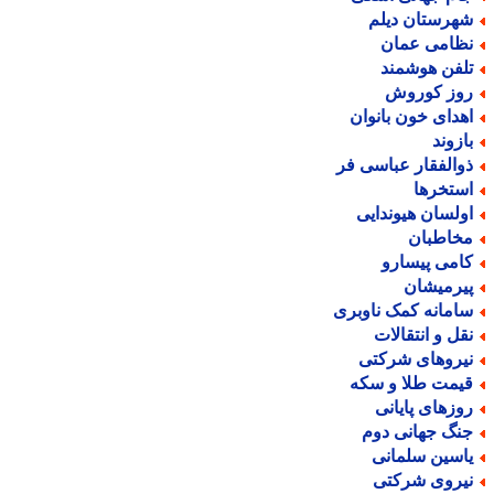
هرستان دیلم
ظامی عمان
لفن هوشمند
وز کوروش
هدای خون بانوان
ازوند
والفقار عباسی فر
ستخرها
ولسان هیوندایی
خاطبان
امی پیسارو
یرمیشان
امانه کمک ناوبری
قل و انتقالات
یروهای شرکتی
یمت طلا و سکه
وزهای پایانی
نگ جهانی دوم
اسین سلمانی
یروی شرکتی