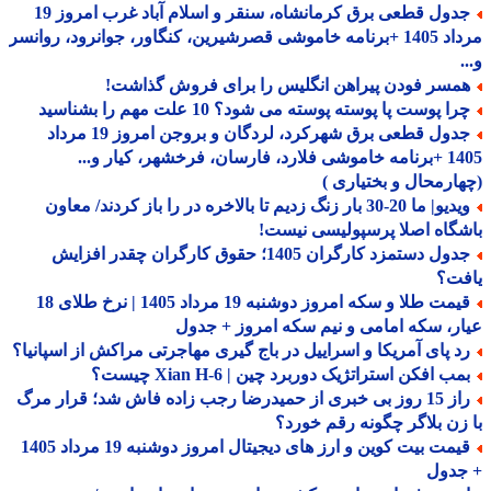
جدول قطعی برق کرمانشاه، سنقر و اسلام آباد غرب امروز 19
مرداد 1405 +برنامه خاموشی قصرشیرین، کنگاور، جوانرود، روانسر
مسر فودن پیراهن انگلیس را برای فروش گذاشت!
ا پوست پا پوسته پوسته می شود؟ 10 علت مهم را بشناسید
جدول قطعی برق شهرکرد، لردگان و بروجن امروز 19 مرداد
1405 +برنامه خاموشی فلارد، فارسان، فرخشهر، کیار و...
ارمحال و بختیاری )
ویدیو| ما 20-30 بار زنگ زدیم تا بالاخره در را باز کردند/ معاون
گاه اصلا پرسپولیسی نیست!
جدول دستمزد کارگران 1405؛ حقوق کارگران چقدر افزایش
فت؟
قیمت طلا و سکه امروز دوشنبه 19 مرداد 1405 | نرخ طلای 18
ر، سکه امامی و نیم سکه امروز + جدول
د پای آمریکا و اسراییل در باج گیری مهاجرتی مراکش از اسپانیا؟
ب افکن استراتژیک دوربرد چین | Xian H-6 چیست؟
راز 15 روز بی خبری از حمیدرضا رجب زاده فاش شد؛ قرار مرگ
زن بلاگر چگونه رقم خورد؟
قیمت بیت کوین و ارز های دیجیتال امروز دوشنبه 19 مرداد 1405
جدول