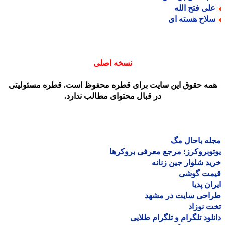
لی فتح الله
لاح هسته ای
نسخه اصلی
مه حقوق این سایت برای قطره محفوظ است. قطره مسئولیتی
در قبال محتوای مطالب ندارد.
ه باحال مگ
وبروکرز: مرجع معرفی بروکرها
د شلوار جین زنانه
مت گوشی
ان پدیا
احی سایت در مشهد
 نوزاد
لود تلگرام و تلگرام طلایی