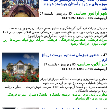
ه های مشهد و استان هوشمند خواهند
 آرا نیوز
-
سیاسی
-
85 روز پیش - یکشنبه 27
شت 1405، 13:22
81476592
رکل میراث فرهنگی، گردشگری و صنایع دستی خراسان رضوی در نشست
خبری روز جهانی موزه ها و آغاز هفته میراث فرهنگی، ضمن اعلام آسیب دیدن 153
 تاریخی کشور در جریان جنگ اخیر، - به گزارش شهرآرانیوز؛
اث فرهنگی
-
هفته میراث فرهنگی
-
فرهنگی
-
میراث
-
روز جهانی موزه ها
-
روز
نی موزه
-
خراسان رضوی
حضور همزمان سه تیم مرمت در باغ
 آنلاین
-
سیاسی
-
85 روز پیش - یکشنبه 27
شت 1405، 12:50
81476315
ون برنامه ریزی و توسعه دانشگاه شیراز از اجرای
مان عملیات مرمت باغ جهانی ارم در سه جبهه
تخصصی خبر داد و گفت: از بهمن ماه 1404، مرمت حوض تاریخی، - معاون برنامه
ی و توسعه دانشگاه ...
ون برنامه ریزی
-
مرمت
-
توسعه دانشگاه
-
دانشگاه شیراز
-
میراث فرهنگی
-
امه ریزی
-
کارشناسان