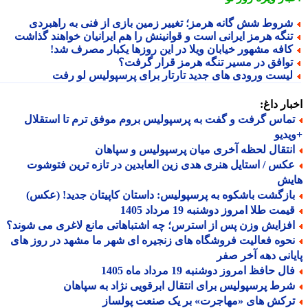
روط شش گانه هرمز؛ تغییر زمین بازی از فنی به راهبردی
نگه هرمز ایرانی است و قوانینش را هم ایرانیان خواهند گذاشت
افه مشهور خیابان ویلا در این روزها یکبار مصرف شد!
وافق در مسیر تنگه هرمز قرار گرفت؟
یست ورودی های جدید تارتار برای پرسپولیس لو رفت
ار داغ:
ماس گرفت و گفت به پرسپولیس بروم موفق ترم تا استقلال
دیو
نتقال لحظه آخری میان پرسپولیس و سپاهان
کس / استایل هنری هدی زین العابدین در تازه ترین فتوشوت
یش
ازگشت باشکوه به پرسپولیس: داستان کاپیتان جدید! (عکس)
مت طلا امروز دوشنبه 19 مرداد 1405
فزایش وزن پس از استرس؛ چه اشتباهاتی مانع لاغری می شوند؟
حوه فعالیت فروشگاه های زنجیره ای شهر ما مشهد در روز های
انی دهه آخر صفر
ل حافظ امروز دوشنبه 19 مرداد ماه 1405
رط پرسپولیس برای انتقال ابرقویی نژاد به سپاهان
رکش های «مهاجرت» بر یک صنعت پولساز