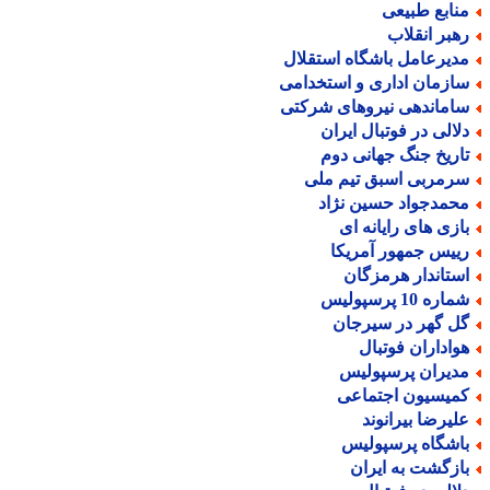
نابع طبیعی
هبر انقلاب
دیرعامل باشگاه استقلال
ازمان اداری و استخدامی
اماندهی نیروهای شرکتی
لالی در فوتبال ایران
اریخ جنگ جهانی دوم
رمربی اسبق تیم ملی
حمدجواد حسین نژاد
ازی های رایانه ای
ییس جمهور آمریکا
ستاندار هرمزگان
اره 10 پرسپولیس
ل گهر در سیرجان
واداران فوتبال
دیران پرسپولیس
میسیون اجتماعی
لیرضا بیرانوند
اشگاه پرسپولیس
ازگشت به ایران