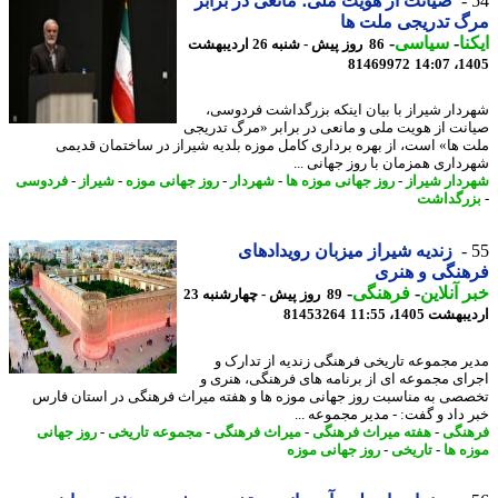
صیانت از هویت ملی؛ مانعی در برابر
 تدریجی ملت ها
نا
-
سیاسی
-
86 روز پیش - شنبه 26 اردیبهشت
81469972
1405
دار شیراز با بیان اینکه بزرگداشت فردوسی،
نت از هویت ملی و مانعی در برابر «مرگ تدریجی
 ها» است، از بهره برداری کامل موزه بلدیه شیراز در ساختمان قدیمی
داری همزمان با روز جهانی ...
دار شیراز
-
روز جهانی موزه ها
-
شهردار
-
روز جهانی موزه
-
شیراز
-
فردوسی
رگداشت
زندیه شیراز میزبان رویدادهای
نگی و هنری
 آنلاین
-
فرهنگی
-
89 روز پیش - چهارشنبه 23
شت 1405، 11:55
81453264
ر مجموعه تاریخی فرهنگی زندیه از تدارک و
ای مجموعه ای از برنامه های فرهنگی، هنری و
صی به مناسبت روز جهانی موزه ها و هفته میراث فرهنگی در استان فارس
 داد و گفت: - مدیر مجموعه ...
نگی
-
هفته میراث فرهنگی
-
میراث فرهنگی
-
مجموعه تاریخی
-
روز جهانی
ه ها
-
تاریخی
-
روز جهانی موزه