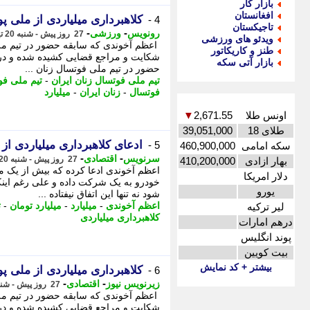
بازار کار
افغانستان
کلاهبرداری میلیاردی از ملی 
4 -
تاجیکستان
-
-
رونویس
ورزشی
27 روز پیش - شنبه 20 تیر 1405، 19:38
ویدئو های ورزشی
اعظم آخوندی که سابقه حضور در تیم ملی 
طنز و کاریکاتور
بازار آتی سکه
حضور در تیم ملی فوتسال زنان ...
تیم ملی فوتسال زنان ایران
-
تیم ملی فو
فوتسال
-
زنان ایران
-
میلیارد
اونس طلا
2,671.55
▼
طلای 18
39,051,000
ادعای کلاهبرداری میلیاردی ا
5 -
سکه امامی
460,900,000
-
-
سرنویس
اقتصادی
27 روز پیش - شنبه 20 تیر 1405، 18:53
بهار ازادی
410,200,000
اعظم آخوندی ادعا کرده که بیش از یک می
دلار امریکا
یورو
شود نه تنها این اتفاق نیفتاده ...
اعظم آخوندی
-
میلیارد
-
میلیارد تومان
-
ت
لیر ترکیه
کلاهبرداری میلیاردی
درهم امارات
پوند انگلیس
بیت کویین
بیشتر + کد نمایش
کلاهبرداری میلیاردی از ملی 
6 -
-
-
زیرنویس نیوز
اقتصادی
27 روز پیش - شنبه 20 تیر 1405، 17:53
اعظم آخوندی که سابقه حضور در تیم ملی 