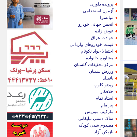
اکونیوز
پرونده داوری
الف
آزمون استخدامی
انتشار آنلاین
میانسرا
اندیشه قرن
انجمن جهانی خودرو
اندیشه معاصر
عوض زاده
اندیشه ها
حوادث عراق
انرژی پرس
قیمت خودروهای وارداتی
ای استخدام
احتمالا جواد نکونام
ایتنا
مشاوره خانواده
ایراف
مرکز تحقیقات گلستان
ایران آرت
ورزش سمنان
ایران آنلاین
بانفیلد
ایران زندگی
ویدئو کلوپ
ایران فوری
خلافکار
ایرانی روز
استاد تمام
ایرانیتال
پیرامام
ایرنا
مارکیف موریس
ایسکانیوز
ساک دستی تبلیغاتی
ایسنا
مصدوم شدن کودک
ایکنا
بازیکن آزاد
ایلنا