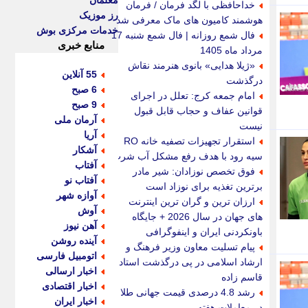
معلمان
خداحافظی با لگد فرمان / فرمان
رز موزیک
هوشمند کامیون های ماک معرفی شد
خدمات مرکزی بوش
فال شمع روزانه | فال شمع شنبه 17
منابع خبری
مرداد ماه 1405
«ژیلا هدایی» بانوی هنرمند نقاش
55 آنلاین
درگذشت
6 صبح
امام جمعه کرج: تعلل در اجرای
9 صبح
قوانین عفاف و حجاب قابل قبول
آرمان ملی
نیست
آریا
استقرار تجهیزات تصفیه خانه RO
آشکار
سیه رود با هدف رفع مشکل آب شرب
آفتاب
فوق تخصص نوزادان: شیر مادر
آفتاب نو
برترین تغذیه برای نوزاد است
آوازه شهر
ارزان ترین و گران ترین اینترنت
آوش
های جهان در سال 2026 + جایگاه
آهن نیوز
باونکردنی ایران و اینفوگرافی
آینده روشن
پیام تسلیت معاون وزیر فرهنگ و
اتومبیل فارسی
ارشاد اسلامی در پی درگذشت استاد
اخبار ارسالی
قاسم زاده
اخبار اقتصادی
رشد 4.8 درصدی قیمت جهانی طلا
اخبار ایران
در معاملات هفته