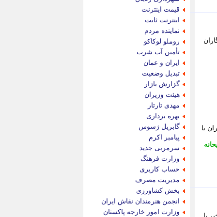
پویه آنلاین
قیمت اینترنت
پیام نفت
اینترنت ثابت
تابناک
نماینده مردم
تازه نیوز
ـگاران
روملو لوکاکو
تبیان
تأمین آب شرب
تجارت نیوز
ایران و عمان
تحریریه
تبدیل وضعیت
ترابر نیوز
گزارش بازار
ترفندباز
هیئت وزیران
تریبون اقتصاد
مهدی تارتار
تسنیم نیوز
بهره برداری
تک ناک
گابریل ژسوس
ران با
تکراتو
پیامبر اکرم
توریسم آنلاین
حانه
سرمربی جدید
تولید نیوز
وزارت فرهنگ
تیتر فوری
حساب کاربری
تیکنا
مدیریت مصرف
جاب ویژن
بخش کشاورزی
جار نیوز
انجمن هنرمندان نقاش ایران
جالبتر
وزارت امور خارجه پاکستان
خبر با