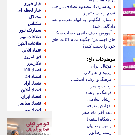
اخبار فوری
رهاسازی 3 مصدوم تصادف در جاده
اخبار لحظه ای
قدیم زنجان - تبریز
استقلال
ستاره انگلیس به اتهام ضرب و شتم
اسکناس
دادگاهی شد!
اسمارتک نیوز
آموزش حذف دائمی حساب شبکه
اصلاحات نیوز
های اجتماعی؛ چگونه تمام اکانت های
اطلاعات آنلاین
خود را دیلیت کنیم؟
اعتماد آنلاین
افق امروز
موضوعات داغ:
افکارنیوز
فوتبال ایران
اقتصاد 100
نیروهای شرکتی
اقتصاد 24
فرهنگ و ارشاد اسلامی
اقتصاد آزاد
رحلت پیامبر
اقتصاد آنلاین
فرهنگ و ارشاد
اقتصاد ایران
ارشاد اسلامی
اقتصاد معاصر
افزایش تعرفه
اقتصاد نیوز
دهه آخر ماه صفر
اکو ایران
باشگاه استقلال
اکوفارس
رامین رضاییان
اکونگار
رشید رضاپور