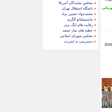
جام جم
مجلس نمایندگان آمریکا
جدید پرس
رمانی
باشگاه استقلال تهران
جماران
محمدجواد حسین نژاد
جوان ایرانی
ماسیمیلیانو آلگری
جهان مانا
رقابت های لیگ برتر
جهان نگر
خطبه های نماز جمعه
جهان نیوز
مجلس شورای اسلامی
چطور
دسترسی به اینترنت
ش روزپلاس، تیم ملی فوتسال زنان ایران عصر امروز (شنبه 6 تیر) در دومین دیدار خود در رقابت های جام کافا 2026
چمپیونات
چمدون
چه خبر
حادثه 24
حرف تو
حوادث پلاس
حوزه نیوز
خبر آنلاین
خبر جنوب
خبر سیاسی
خبر گردون
خبر ورزشی
خبرجو