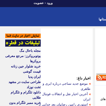
-
ورود
عضویت
تانها
مجله باحال مگ
یوتوبروکرز: مرجع معرفی
بروکرها
خرید شلوار جین زنانه
قیمت گوشی
ایران پدیا
اخبار داغ:
طراحی سایت در مشهد
موضع جدید نساجی درباره ایری و
تخت نوزاد
طاهری
دانلود تلگرام و تلگرام
آخرین اخبار نقل و انتقالات فوتبال
طلایی
های
ایران
خرید ممبر تلگرام بدون
استوری رامین رضاییان بعد جدایی از