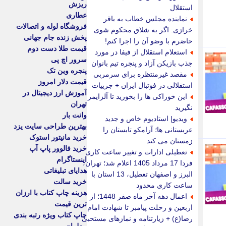
ریزش
استقلال
عطاری
نماینده مجلس خطاب به باقر
فروشگاه لوله و اتصالات
خرازی: اگر به شلاق محکوم شوی
پخش زنده جام جهانی
حاضرم با وضو آن را اجرا کنم!
قیمت طلا دست دوم
استعلام استقلال از فیفا در مورد
سرور اچ پی
جذب بازیکن آزاد و پنجره تیم بانوان
پنجره وین تک
مقصد غیرمنتظره برای سرمربی
قیمت دلار امروز
استقلالی در فوتبال ایران + جزییات
آموزش ارز دیجیتال در
این خوراکی ها را بخورید تا آلزایمر
تهران
نگیرید
وانت بار
ویدیو| استادیوم خاص و جدید
بهترین طراحی سایت یزد
عربستانی ها؛ آرامکو تابستان را
خرید مانیتور استوک
زمستان می کند
خرید فالوور پاپ آپ
تعطیلی ادارات و تغییر ساعت کاری
اینستاگرام
فردا 17 مرداد 1405 اعلام شد؛ تهران،
هدایای تبلیغاتی
البرز و اصفهان تعطیل، 13 استان با
خرید سالت
ساعت کاری محدود
هزینه چاپ کتاب با ارزان
اعمال دهه آخر ماه صفر 1448؛ از
ترین قیمت
اربعین و رحلت پیامبر تا شهادت امام
چاپ کتاب ویژه رتبه بندی
رضا(ع) + زیارتنامه و نمازهای مستحبی