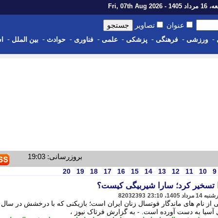
14 - Fri, 07th Aug 2026
عنوان
تصاویر
-
-
-
-
-
-
-
-
ورزشی
فرهنگی
پزشکی
علمی
فناوری
حوادث
بین الملل
اس
بروزرسانی: 19:03
20
19
18
17
16
15
14
13
12
11
10
9
ا تسخیر کرد؛ سارا شیربیگی کیست؟
82032393
کی از نام های ماندگار فوتسال زنان ایران است؛ بازیکنی که با درخشش در سال 
ل آسیا به دست آورده است. - به گزارش فرتاک نیوز ،