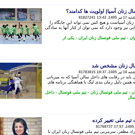
ل زنان آسیا| اولویت ها کدامند؟
81827241
زنان آسیاست و هیچ کس نمی تواند این جایگاه را
یی نیز وجود دارد که نمی توان از کنار آنها به سادگی
ان
-
تیم ملی فوتسال زنان ایران
-
یکی از
تسال زنان مشخص شد
81783815
 باید در رقابت های داخل سالن آسیا که به میزبانی
 همین دلیل زمان بندی لیگ با هماهنگی برنامه های
ن
-
تیم ملی فوتسال زنان
-
تیم ملی فوتسال
-
داخل
سال
81768737
د مظفر، سرمربی تیم ملی فوتسال زنان ایران با