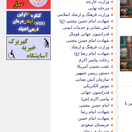
وزارت خارجه
اینتیتر
مرحله نهایی
ایونا نیوز
وزارت فرهنگ و ارشاد اسلامی
بازتاب آنلاین
شهادت امام حسن مجتبی (ع)
باشگاه خبرنگاران
آتش نشانی و خدمات ایمنی
باغستان نیوز
فدراسیون جهانی فوتبال
بامبوک
شهادت امام حسن مجتبی
ببین و بخون
وزارت فرهنگ و ارشاد
بدینسان
شهادت امام رضا (ع)
بنکر
رحلت پیامبر اکرم
بیت ران
عقب نشینی آمریکا
پارس فوتبال
دستور رییس جمهور
پارسینه
سازمان آتش نشانی
پارسینه پلاس
موتور الکتریکی
پاز آنلاین
فدراسیون جهانی
پاس گل
پیامبر اکرم (ص)
پانا
بر با
امام حسن مجتبی
پرتو نیوز
شهادت امام رضا
پرسون
شهادت امام حسن
پنجره نیوز
عربستان سعودی
پویامگ
شهرداری زنجان