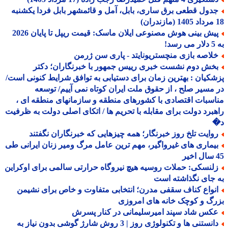
دول قطعی برق ساری، بابل، آمل و قائمشهر بابل فردا یکشنبه
پیش بینی هوش مصنوعی ایلان ماسک: قیمت ریپل تا پایان 2026
!
لاصه بازی منچستریونایتد - پاری سن ژرمن
خش دوم نشست خبری رییس جمهور با خبرنگاران؛ دکتر
کیان : بهترین زمان برای دستیابی به توافق شرایط کنونی است/
مسیر صلح ، از حقوق ملت ایران کوتاه نمی آییم/ توسعه
سبات اقتصادی با کشورهای منطقه و سازمانهای منطقه ای ،
برد دولت برای مقابله با تحریم ها / اتکای اصلی دولت به ظرفیت
وایت تلخ روز خبرنگار؛ همه چیزهایی که خبرنگاران نگفتند
یماری های غیرواگیر، مهم ترین عامل مرگ ومیر زنان ایرانی طی
لنسکی: حملات روسیه هیچ نیروگاه حرارتی سالمی برای اوکراین
جای نگذاشته است
نواع کناف سقفی مدرن؛ انتخابی متفاوت و خاص برای نشیمن
گ و کوچک خانه های امروزی
کس شاد سپند امیرسلیمانی در کنار پسرش
دانستنی ها و تکنولوژی روز | 3 روش شارژ گوشی بدون نیاز به