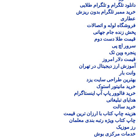
لود تلگرام و تلگرام طلایی
د ممبر تلگرام بدون ریزش
اری
شگاه لوله و اتصالات
 زنده جام جهانی
مت طلا دست دوم
ر اچ پی
ره وین تک
ت دلار امروز
زش ارز دیجیتال در تهران
ت بار
رین طراحی سایت یزد
د مانیتور استوک
د فالوور پاپ آپ اینستاگرام
یای تبلیغاتی
ید سالت
نه چاپ کتاب با ارزان ترین قیمت
 کتاب ویژه رتبه بندی معلمان
موزیک
مات مرکزی بوش