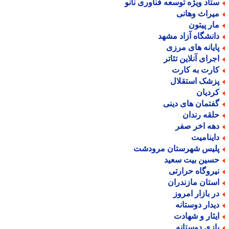
تاد ویژه توسعه فناوری نانو
یراث وهانی
ار پیتون
انشگاه آزاد مشهد
ایانه های مرزی
جرای آنلاین تئاتر
ارت به کارت
زشک استقلال
ردیان
فتمان های دینی
لقه رندان
هه اخر صفر
اینامیت
لیس شهرستان مرودشت
سین بیت سعید
یروگاه حرارتی
ستان مازندران
ر بازار امروز
یدار دوستانه
یثار و شهادت
ازی دوستانه