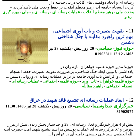
نه ای و ایجاد دوقطبی های کاذب در پی خدشه دار
ن انسجام جامعه اند، رهبر معظم انقلاب بر حفظ وحدت ملی تاکید کردند. -
ت ملی
-
رهبر معظم انقلاب
-
عملیات رسانه ای
-
رسانه ای و
-
ملی
-
بهره گیری
بر
تقویت بصیرت و تاب آوری اجتماعی،
 ترین راهبرد مقابله با جنگ شناختی
من
ه نیوز
-
سیاسی
-
20 روز پیش - یکشنبه 28 تیر
81903311
1405
ه/ مدیر حوزه علمیه خواهران مازندران در
داشتی با تبیین ابعاد جنگ شناختی، بر ضرورت تقویت بصیرت، حفظ انسجام
ماعی و افزایش تاب آوری جامعه در برابر عملیات رسانه ای و روانی دشمن ...
ه علمیه خواهران
-
تاب آوری
-
حوزه علمیه
-
اجتماعی
-
عملیات رسانه ای
-
جام اجتماعی
-
راهبرد مقابله
ابعاد عملیات رسانه ای تشییع قائد شهید در عراق
رگزاری صداوسیما
-
سیاسی
-
20 روز پیش - یکشنبه 28 تیر 1405، 11:30
81902
بیش از 4 هزار خبرنگار و فعال رسانه ای، 29 واحد سیار پخش زنده، بیش از هزار
دوربین و 67 مرکز رسانه ای عملیات پوشش مراسم تشییع شهید امت حضرت آیت
ه العظمی سید علی حسینی خامنه ای در عراق را ...