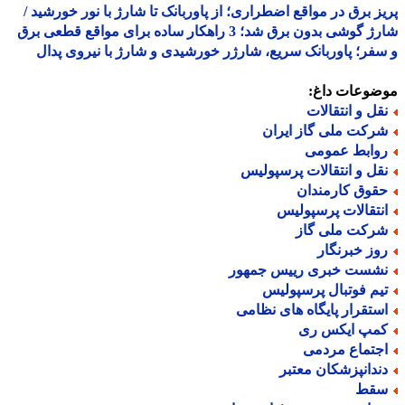
ز برق در مواقع اضطراری؛ از پاوربانک تا شارژ با نور خورشید /
شارژ گوشی بدون برق شد؛ 3 راهکار ساده برای مواقع قطعی برق
فر؛ پاوربانک سریع، شارژر خورشیدی و شارژ با نیروی پدال
ضوعات داغ:
قل و انتقالات
رکت ملی گاز ایران
وابط عمومی
قل و انتقالات پرسپولیس
قوق کارمندان
نتقالات پرسپولیس
رکت ملی گاز
وز خبرنگار
شست خبری رییس جمهور
یم فوتبال پرسپولیس
ستقرار پایگاه های نظامی
مپ ایکس ری
جتماع مردمی
ندانپزشکان معتبر
قط