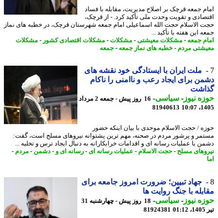
م جمعه قرچک بر اصلاح مدیریت، مقابله با فساد
صادی و تقویت وحدت ملی تأکید کرد. - از قرچک،
 الاسلام حجت الله اسماعیلی امام جمعه شهرستان قرچک، در خطبه های نماز
 این هفته با تأکید ...
م جمعه
-
مشکلات معیشتی
-
مشکلات
-
مشکلات اقتصادی کشور
-
مشکلات
شتی مردم
-
خطبه های نماز جمعه
-
جمعه
ملت ایران با ایستادگی خود نقشه های
ن برای ایجاد رعب و ناامنی را ناکام
اشت
ه نیوز
-
سیاسی
-
16 روز پیش - جمعه 2 مرداد
81940613
1405
ه / حجت الاسلام موحدی با بیان اینکه حضور
مر و پرشور مردم در صحنه، مهم ترین پشتوانه نیروهای مسلح است، گفت:
ن با عملیات رسانه ای و اقدامات خرابکارانه به دنبال ایجاد ترس و تخلیه ...
وهای مسلح
-
حجت الاسلام
-
عملیات رسانه ای
-
رسانه ای و
-
دشمن
-
مردم
-
جهاد تبیین؛ ضرورت امروز جامعه برای
بله با جنگ روایت ها
ه نیوز
-
سیاسی
-
18 روز پیش - چهارشنبه 31
0
81924381