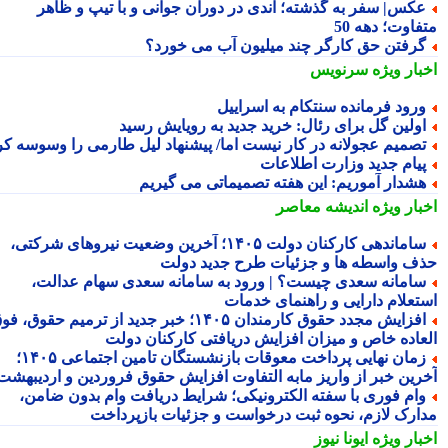
کس| سفر به گذشته؛ اندی در دوران جوانی و با تیپ و ظاهر
اوت؛ دهه 50
رفتن حق کارگر چند میلیون آب می خورد؟
بار ویژه
سرنویس
رود فرمانده سنتکام به اسراییل
ولین گل برای رئال: خرید جدید به رویایش رسید
صمیم عجولانه در کار نیست اما/ پیشنهاد لیل طارمی را وسوسه کرد
یام جدید وزارت اطلاعات
شدار آموریم: این هفته تصمیماتی می گیریم
بار ویژه
اندیشه معاصر
ساماندهی کارکنان دولت ۱۴۰۵؛ آخرین وضعیت نیروهای شرکتی،
ف واسطه ها و جزئیات طرح جدید دولت
امانه سعدی چیست؟ | ورود به سامانه سعدی سهام عدالت،
تعلام دارایی و راهنمای خدمات
افزایش مجدد حقوق کارمندان ۱۴۰۵؛ خبر جدید از ترمیم حقوق، فوق
عاده خاص و میزان افزایش دریافتی کارکنان دولت
زمان نهایی پرداخت معوقات بازنشستگان تامین اجتماعی ۱۴۰۵؛
رین خبر از واریز مابه التفاوت افزایش حقوق فروردین و اردیبهشت
ام فوری با سفته الکترونیکی؛ شرایط دریافت وام بدون ضامن،
ارک لازم، نحوه ثبت درخواست و جزئیات بازپرداخت
بار ویژه
ایونا نیوز