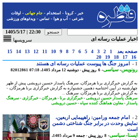
-
-
-
-
خبر
کرونا
استخدام
جام جهانی
اوقات
-
-
-
شرعی
آب و هوا
تماس
ویدئوهای ورزشی
22:30 | 1405/5/17
ار عملیات رسانه ای
سرویسها
حه بعد
1
2
3
4
5
6
7
8
9
10
11
12
13
14
15
20
19
18
17
امروز جنگ ها پیوست عملیات رسانه ای هستند
نویس
-
سیاسی
-
6 روز پیش - دوشنبه 12 مرداد 1405، 07:18
82012861
گزارش خبرگزاری برنا هرمزگان، سرهنگ پاسدار حسین درویشی پیش از ظهر
رشنبه در آیین اختتامیه دهمین جشنواره به گزارش خبرگزاری برنا هرمزگان، -
گزارش خبرگزاری برنا هرمزگان، سرهنگ ...
نگ پاسدار حسین درویشی
-
خبرگزاری برنا
-
هرمزگان
-
خبرگزاری
-
سرهنگ
دار
-
معاون هماهنگ کننده سپاه
-
حسین درویشی
امام جمعه ورامین: راهپیمایی اربعین،
یش وحدت در برابر جنگ شناختی دشمن
ت
نا
-
سیاسی
-
8 روز پیش - جمعه 9 مرداد 1405،