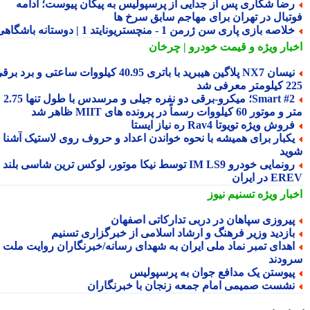
ضا شکاری پس از جدایی از پرسپولیس به پیکان پیوست؛ ادامه
تبال در تهران برای مهاجم سابق سرخ ها
لاصه بازی پاری سن ژرمن 1 - منچستریونایتد 1 | دوستانه باشگاهی
بار ویژه
و قیمت خودرو | چرخان
نیسان NX7 پلاگین هیبرید با باتری 40.95 کیلووات ساعتی و برد برقی
 معرفی شد
Smart #2؛ میکرو-برقی دو نفره جیلی و مرسدس با طول تنها 2.75
ور 60 کیلووات رسماً در پرونده های MIIT ظاهر شد
روش ویژه تویوتا Rav4 ره نیاز ایستا
کبار برای همیشه با نحوه خواندن اعداد و حروف روی لاستیک آشنا
ید
رونمایی خودرو IM LS9 توسط نیکا موتور، لوکس ترین شاسی بلند
 در ایران
بار ویژه
تسنیم نیوز
یروزی سپاهان در دربی تدارکاتی اصفهان
ازدید وزیر فرهنگ و ارشاد اسلامی از خبرگزاری تسنیم
هدای تمبر نماد ملی ایران به شهدای رسانه/خبرنگاران روایت ملت را
ودند
یوستن یک مدافع جوان به پرسپولیس
شست صمیمی امام جمعه زنجان با خبرنگاران