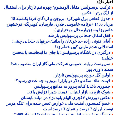
ار داغ:
رکیب پرسپولیس مقابل آلومینیوم/ چهره تیم تارتار برای استقبال
لیگ برتر +عکس
جدول قطعی برق شهرکرد، بروجن و لردگان فردا یکشنبه 18
مرداد 1405 +برنامه خاموشی فلارد، فارسان، کوهرنگ، فرخشهر،
میرزا و... (چهارمحال و بختیاری )
فل انتقال جنجالی پرسپولیس باز شد
قای فنونی زاده حد خودتان را بدانید/ حرفهای جنجالی چینی:
قلالی شدم مایلی کهن خطم زد!
رگیری در باشگاه پرسپولیس؛ یا جای ما اینجاست یا محسن
لی!
رپرست روابط عمومی شرکت ملی گاز ایران منصوب شد؛
د داوری پور
ولین گل خورده پرسپولیسِ تارتار
یمت طلا، سکه و دلار در بازار امروز به چه عددی رسید؟
طوری یاغی! کنایه پیروز به مدافع پرسپولیس
وک تازه به بازار لبنیات؛ قیمت شیر افزایش یافت
کس / ورزش لاکچری الهام پاوه نژاد در میانه تابستان
ضو کمیسیون امنیت ملی: عوارض تعیین شده برای تنگه هرمز
ران 7 درصد و عمان 3 درصد است
یری 4 متهم قتل حمیدرضا رجب زاده (17 مرداد 1405)