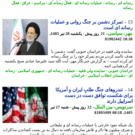
نه ای
-
رسانه
-
عملیات رسانه ای
-
فعال رسانه ای
-
مراسم
-
عراق
-
فعال
نه
تمرکز دشمن بر جنگ روانی و عملیات
انه ای است
ر
-
سیاسی
-
21 روز پیش - یکشنبه 28 تیر 1405،
81902442
10
ینده ولی فقیه در خراسان جنوبی گفت: دشمن با
 ناامید کردن مردم تمرکز خود را بر جنگ رسانه
کرده است. - به گزارش خبرنگار مهر، آیت الله سید علیرضا عبادی صبح یکشنبه
ردهمایی ائمه ...
سان جنوبی
-
نماینده ولی فقیه
-
عملیات رسانه ای
-
جمهوری اسلامی
-
رسانه
دشمنان انقلاب اسلامی
-
خراسان
تندروهای جنگ طلبِ ایران و آمریکا
ای شکست توافق دست در دست
اییل دارند
نویس
-
بین الملل
-
22 روز پیش - شنبه 27 تیر
81893499
1405
شبکه نفوذ خارجی با عملیات رسانه ای و تبلیغاتی
رف میلیون ها دلار و تلاش سازمان یافته به دنبال به بن بست کشاندن مذاکرات
ان و آمریکا و از بین بردن تفاهم میان دو کشور است. ابوالفضل ...