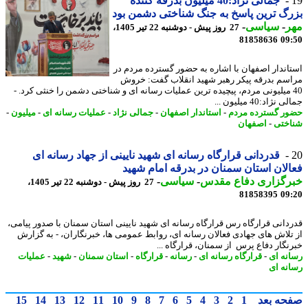
جمالی نژاد:40 میلیون بدرقه کننده
گ ترین پاسخ به جنگ شناختی دشمن بود
ر
-
سیاسی
-
27 روز پیش - دوشنبه 22 تیر 1405،
81858636
09
اندار اصفهان با اشاره به حضور گسترده مردم در
سم بدرقه پیکر رهبر شهید انقلاب گفت: خروش
4 میلیونی مردم، پیچیده ترین عملیات رسانه ای و شناختی دشمن را خنثی کرد. -
ژاد:40 میلیون ...
ر گسترده مردم
-
استاندار اصفهان
-
جمالی نژاد
-
عملیات رسانه ای
-
میلیون
-
ختی
-
اصفهان
قدردانی قرارگاه رسانه ای شهید نایینی از جهاد رسانه ای
لان استان سمنان در بدرقه امام شهید
رگزاری دفاع مقدس
-
سیاسی
-
27 روز پیش - دوشنبه 22 تیر 1405،
81858395
09
دانی قرارگاه رس قرارگاه رسانه ای شهید نایینی استان سمنان با صدور پیامی،
تلاش های جهادی فعالان رسانه ای، روابط عمومی ها، خبرنگاران، - به گزارش
نگار دفاع پرس از سمنان، قرارگاه ...
نه ای
-
قرارگاه رسانه ای
-
رسانه
-
قرارگاه
-
استان سمنان
-
شهید
-
عملیات
نه ای
حه بعد
1
2
3
4
5
6
7
8
9
10
11
12
13
14
15