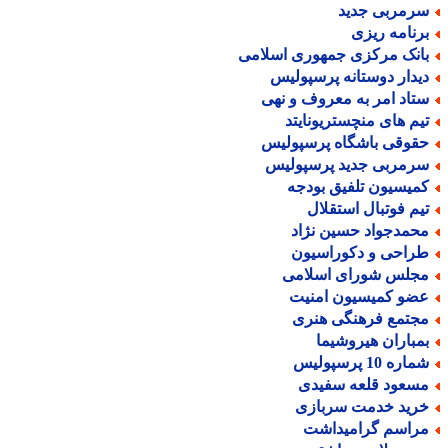
رمربی جدید
رنامه ریزی
انک مرکزی جمهوری اسلامی
یدار دوستانه پرسپولیس
تاد امر به معروف و نهی
یم های منچستریونایتد
قوقی باشگاه پرسپولیس
رمربی جدید پرسپولیس
میسیون تلفیق بودجه
یم فوتبال استقلال
حمدجواد حسین نژاد
راحی و دکوراسیون
جلس شورای اسلامی
ضو کمیسیون امنیت
جتمع فرهنگی هنری
مباران هیروشیما
اره 10 پرسپولیس
سعود قلعه سفیدی
رید خدمت سربازی
راسم گرامیداشت