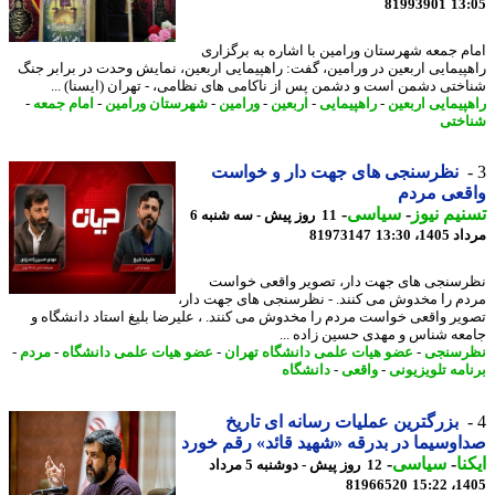
81993901
13
م جمعه شهرستان ورامین با اشاره به برگزاری
پیمایی اربعین در ورامین، گفت: راهپیمایی اربعین، نمایش وحدت در برابر جنگ
ختی دشمن است و دشمن پس از ناکامی های نظامی، - تهران (ایسنا) ...
پیمایی اربعین
-
راهپیمایی
-
اربعین
-
ورامین
-
شهرستان ورامین
-
امام جمعه
-
ختی
نظرسنجی های جهت دار و خواست
قعی مردم
یم نیوز
-
سیاسی
-
11 روز پیش - سه شنبه 6
1، 13:30
81973147
سنجی های جهت دار، تصویر واقعی خواست
م را مخدوش می کنند. - نظرسنجی های جهت دار،
یر واقعی خواست مردم را مخدوش می کنند. ، علیرضا بلیغ استاد دانشگاه و
عه شناس و مهدی حسین زاده ...
رسنجی
-
عضو هیات علمی دانشگاه تهران
-
عضو هیات علمی دانشگاه
-
مردم
-
امه تلویزیونی
-
واقعی
-
دانشگاه
بزرگترین عملیات رسانه ای تاریخ
وسیما در بدرقه «شهید قائد» رقم خورد
نا
-
سیاسی
-
12 روز پیش - دوشنبه 5 مرداد
81966520
1405