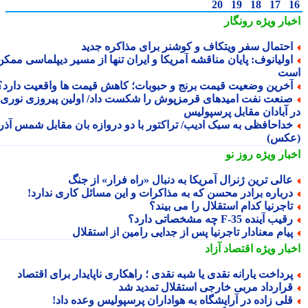
20
19
18
17
بار ویژه
رونگار
حتمال سفر ویتکاف و کوشنر برای مذاکره جدید
ولیانوف: پایان مناقشه آمریکا و ایران تنها از مسیر دیپلماسی ممکن
ت
خرین وضعیت قیمت برنج و حبوبات؛ کاهش قیمت ها واقعیت دارد؟
نعت نفت امیدهای قرمزپوش را شکست داد/ اولین پیروزی نوری
 آبادان مقابل پرسپولیس
داحافظی به سبک ادیب/ تراکتور با دو دروازه بان مقابل شمس آذر
کس)
بار ویژه
روز نو
الی ترین ژنرال آمریکا به دنبال «راه فرار» از جنگ
رباره برادر محسن که به مذاکرات و این مسائل کاری ندارد!
اجرنیا کدام استقلال را می بیند؟
قیب آینده F-35 چه مشخصاتی دارد؟
یام معنادار تاجرنیا پس از جدایی رامین از استقلال
بار ویژه
اقتصاد آزاد
رداخت یارانه نقدی یا شبه نقدی ؛ راهکاری ناپایدار برای اقتصاد
رارداد مربی خارجی استقلال تمدید شد
لی زاده در آرایشگاه به هواداران پرسپولیس وعده داد!