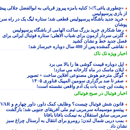
چطوری یاغی؟!»؛ کنایه بامزه پیروز قربانی به ابوالفضل جلالی پیش
 بازی پرسپولیس
رید جدید باشگاه پرسپولیس قطعی شد؛ ستاره لیگ یک در راه سرخ
شان
ضا شکاری خرید بزرگ ساکت الهامی از باشگاه پرسپولیس
لزنی سردار آزمون برای شباب الاهلی؛ ستاره فوتبال ایرانی برای
ل جدید خط و نشان کشید
قاشی گمشده پس از 400 سال دوباره خبرساز شد!
بار ویژه
تک ناک
پل دوباره قیمت گوشی ها را بالا می برد
یلان ماسک در ماه کارخانه می سازد!
وگل مترجم هوش مصنوعی آفلاین ساخت + تصویر
فر تا صد برگزاری سومین المپیک فناوری ۱۴۰۵
شت این چت بات یک آدم واقعی نشسته است!
بار فوتبال در صبح فوتبالی
انون شش فوتبال چیست؟ وظایف کمک داور، داور چهارم و VAR
یتسو موسیمانه سرمربی تیم ملی آفریقای جنوبی شد؛ بازگشت
مربی سابق استقلال به نیمکت بافانا بافانا
مب دربی شمال لندن؛ رومرو برای انتقال به آرسنال چراغ سبز
ان داد