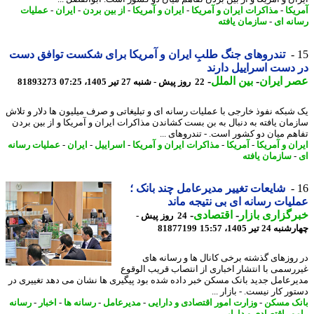
یکا
-
مذاکرات ایران و آمریکا
-
ایران و آمریکا
-
از بین بردن
-
ایران
-
عملیات
نه ای
-
سازمان یافته
تندروهای جنگ طلبِ ایران و آمریکا برای شکست توافق دست
دست اسراییل دارند
 ایران
-
بین الملل
-
22 روز پیش - شنبه 27 تیر 1405، 07:25
81893273
شبکه نفوذ خارجی با عملیات رسانه ای و تبلیغاتی و صرف میلیون ها دلار و تلاش
مان یافته به دنبال به بن بست کشاندن مذاکرات ایران و آمریکا و از بین بردن
هم میان دو کشور است. - تندروهای ...
ن و آمریکا
-
آمریکا
-
مذاکرات ایران و آمریکا
-
اسراییل
-
ایران
-
عملیات رسانه
سازمان یافته
شایعات تغییر مدیرعامل چند بانک ؛
یات رسانه ای بی نتیجه ماند
گزاری بازار
-
اقتصادی
-
24 روز پیش -
24 تیر 1405، 15:57
81877199
روزهای گذشته برخی کانال ها و رسانه های
رسمی با انتشار اخباری از انتصاب قریب الوقوع
رعامل جدید بانک مسکن خبر داده شده بود پیگیری ها نشان می دهد تغییری در
ر کار نیست. - بازار ...
ک مسکن
-
وزارت امور اقتصادی و دارایی
-
مدیرعامل
-
رسانه ها
-
اخبار
-
رسانه
ور اقتصادی و دارایی