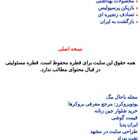
حصولات بهداشتی
ازیکن پرسپولیس
صادف زنجیره ای
ازگشت به ایران
نسخه اصلی
مه حقوق این سایت برای قطره محفوظ است. قطره مسئولیتی
در قبال محتوای مطالب ندارد.
ه باحال مگ
وبروکرز: مرجع معرفی بروکرها
د شلوار جین زنانه
مت گوشی
ان پدیا
احی سایت در مشهد
 نوزاد