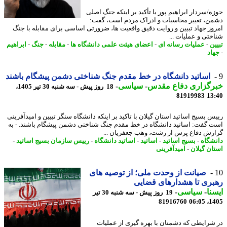
ه/سردار ابراهیم پور با تأکید بر اینکه جنگ اصلی
ن، تغییر محاسبات و ادراک مردم است، گفت:
وز جهاد تبیین و روایت دقیق واقعیت ها، ضرورتی اساسی برای مقابله با جنگ
ختی و عملیات ...
ن
-
عملیات رسانه ای
-
اعضای هیئت علمی دانشگاه ها
-
مقابله
-
جنگ
-
ابراهیم
اد
اساتید دانشگاه در خط مقدم جنگ شناختی دشمن پیشگام باشند
رگزاری دفاع مقدس
-
سیاسی
-
18 روز پیش - سه شنبه 30 تیر 1405،
81919983
13
س بسیج اساتید استان گیلان با تاکید بر اینکه دانشگاه سنگر تبیین و امیدآفرینی
 گفت: اساتید دانشگاه در خط مقدم جنگ شناختی دشمن پیشگام باشند. - به
رش دفاع پرس از رشت، وهب جعفریان ...
شگاه
-
بسیج اساتید
-
اساتید
-
اساتید دانشگاه
-
رییس سازمان بسیج اساتید
-
ان گیلان
-
امیدآفرینی
صیانت از وحدت ملی؛ از توصیه های
ری تا هشدارهای قضایی
نا
-
سیاسی
-
19 روز پیش - سه شنبه 30 تیر
81916760
1405
شرایطی که دشمنان با بهره گیری از عملیات