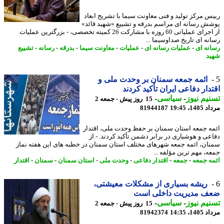
س مرکز تولید و فنی معاونت سیما با تشریح ابعاد
ش رسانه ای مراسم بدرقه و تشییع «شهید قائد»
از اجرای عملیاتی 60 روزه با مشارکت 26 کمیته تخصصی، - بزرگترین عملیات
نه ای تاریخ صداوسیما ...
نه ای
-
عملیات رسانه ای
-
عملیات
-
معاونت سیما
-
بدرقه
-
رسانه
-
تشییع
د
ائمه جمعه سمنان بر وحدت ملی و
دار دفاعی ایران تأکید کردند
یم نیوز
-
سیاسی
-
15 روز پیش - جمعه 2
1، 19:45
81944187
ه جمعه استان سمنان بر حفظ وحدت ملی، اقتدار
عی و هوشیاری در برابر دشمن تأکید کردند. - از
ان، ائمه جمعه شهرهای مختلف استان سمنان در خطبه های این هفته نماز
ه، مهم ترین مؤلفه ...
ه جمعه
-
جمعه
-
اقتدار دفاعی
-
وحدت ملی
-
استان سمنان
-
سمنان
-
اقتدار
ریشه بسیاری از مشکلات معیشتی،
ف مدیریت داخلی است
یم نیوز
-
سیاسی
-
15 روز پیش - جمعه 2
1، 14:35
81942374