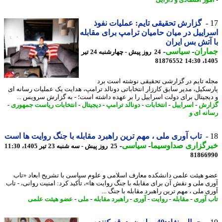
گزارش تحقیقی تایم: عملیات نفوذ
اییل در میان حامیان ترامپ برای مقابله
آتش بس ایران
اران
-
سیاسی
-
24 روز پیش - چهارشنبه 24 تیر
81876552
1405
ه تایم در گزارشی تحقیقی نوشته است برد
سکیل، مدیر سابق کارزار انتخاباتی دونالد ترامپ، هدایت یک عملیات رسانه ای
یجیتال برای دولت اسراییل را بر عهده داشته است؛ - به گزارش سرویس ...
رش
-
اسراییل
-
انتخابات
-
دونالد ترامپ
-
دیجیتال
-
انتخابات ریاست جمهوری
-
نه ای و
تاب آوری ملی ، مهم ترین راهبرد مقابله با جنگ روایت ها است
رگزاری صداوسیما
-
سیاسی
-
25 روز پیش - سه شنبه 23 تیر 1405، 11:30
81866
 هیئت علمی دانشکده معارف اسلامی و علوم سیاسی با تشریح ابعاد «تاب
ی ملی و نقش آن برای مقابله با جنگ روایت ها»، تأکید کرد: امنیت روانی، - تاب
 ملی ، مهم ترین راهبرد مقابله با جنگ ...
 آوری
-
مقابله
-
روایت
-
آوری
-
راهبرد مقابله
-
ملی
-
عضو هیئت علمی