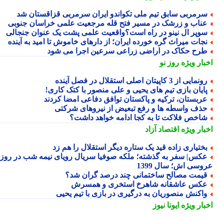
رمربی سابق تیم ملی تکواندو ایران سرمربی قزاقستان شد
ناب و زرشک در مسیر فتح قله مرجعیت علمی خراسان جنوبی
وپر ال نینو در راه است؟واقعیت علمی پشت یک عنوان جنجالی
جات میراث گره خورده ایران؛ از دارهای خاموش تا امید به آینده
رح حکاک در اراضی زراعی سرعین اجرا می شود
بار ویژه
روز نو
نمایی از 3 کاپیتان اصلی استقلال در فصل آینده
ایان بازی تیم های یحیی و علی منصور با کتک کاری!
ربستان، ترکیه و پاکستان توافق دفاعی امضا کردند
ذف واسطه ها و رفع تبعیض از نیروهای شرکتی
اخص فلاکت تا به کجا ادامه خواهد داشت؟
بار ویژه
اقتصاد آزاد
ختیاری زاده قید یک ستاره دیگر استقلال را هم زد
کس| سفر به گذشته؛ ملکه صوفیا سریال رویای نیمه شب در روز
وسی اش؛ سال 1399
یمت مصالح ساختمانی چند درصد گران شد؟
کس عاشقانه شاهرخ استخری و همسرش
اکنش منصوریان به درگیری در بازی با تیم یحیی
بار ویژه
ایونا نیوز