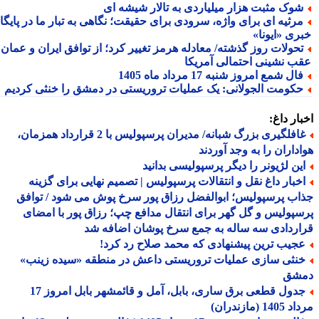
وک مثبت هزار میلیاردی به تالار شیشه ای
رثیه ای برای واژه، سرودی برای حقیقت؛ نگاهی به تبار ما در پایگاه
ری «ایونا»
حولات روز گذشته/ معادله هرمز تغییر کرد؛ از توافق ایران و عمان تا
ب نشینی احتمالی آمریکا
ال شمع امروز شنبه 17 مرداد ماه 1405
کومت الجولانی: یک عملیات تروریستی در دمشق را خنثی کردیم
ار داغ:
غافلگیری بزرگ شبانه/ مدیران پرسپولیس با 2 قرارداد همزمان،
داران را به وجد آوردند
ین لژیونر را دیگر پرسپولیسی بدانید
خبار داغ نقل و انتقالات پرسپولیس | تصمیم نهایی برای گزینه
ب پرسپولیس؛ ابوالفضل رزاق پور سرخ پوش می شود / توافق
پولیس و گل گهر برای انتقال مدافع چپ؛ رزاق پور با امضای
ردادی سه ساله به جمع سرخ پوشان اضافه شد
جیب ترین پیشنهادی که محمد صلاح رد کرد!
نثی سازی عملیات تروریستی داعش در منطقه «سیده زینب»
شق
جدول قطعی برق ساری، بابل، آمل و قائمشهر بابل امروز 17
1 (مازندران)