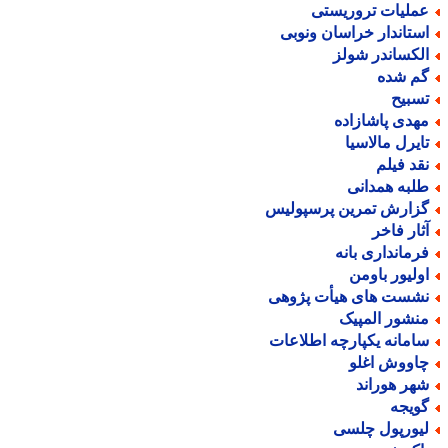
ملیات تروریستی
ستاندار خراسان ونوبی
لکساندر شولز
م شده
سبیح
هدی پاشازاده
ایرل مالاسیا
قد فیلم
لبه همدانی
زارش تمرین پرسپولیس
ثار فاخر
رمانداری بانه
ولیور باومن
شست های هیأت پژوهی
نشور المپیک
امانه یکپارچه اطلاعات
اووش اغلو
هر هوراند
ویجه
یورپول چلسی