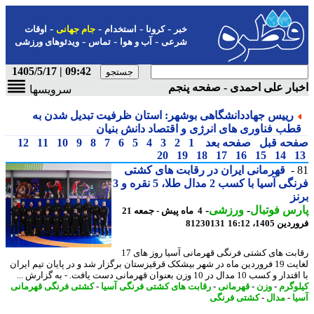
-
-
-
-
خبر
کرونا
استخدام
جام جهانی
اوقات
-
-
-
شرعی
آب و هوا
تماس
ویدئوهای ورزشی
09:42 | 1405/5/17
ار علی احمدی - صفحه پنجم
سرویسها
رییس جهاددانشگاهی بوشهر: استان ظرفیت تبدیل شدن به
طب فناوری های انرژی و اقتصاد دانش بنیان
حه قبل
صفحه بعد
1
2
3
4
5
6
7
8
9
10
11
12
20
19
18
17
16
15
14
قهرمانی ایران در رقابت های کشتی
فرنگی آسیا با کسب 2 مدال طلا، 5 نقره و 3
ز
س فوتبال
-
ورزشی
-
4 ماه پیش - جمعه 21
 1405، 16:12
81230131
رقابت های کشتی فرنگی قهرمانی آسیا روز های 17
لغایت 19 فروردین ماه در شهر بیشکک قرقیزستان برگزار شد و در پایان تیم ایران
ب 10 مدال در 10 وزن بعنوان قهرمانی دست یافت. - به گزارش ...
وگرم
-
وزن
-
قهرمانی
-
رقابت های کشتی فرنگی آسیا
-
کشتی فرنگی قهرمانی
ا
-
مدال
-
کشتی فرنگی