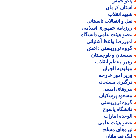
اکو خمس
ستان کرمان
هید انقلاب
قل و انتقالات تابستانی
وزنامه جمهوری اسلامی
ضو هیئت علمی دانشگاه
میررضا واعظ آشتیانی
روه تروریستی داعش
یستان و بلوچستان
هبر معظم انقلاب
ولودیه الجزایر
زیر امور خارجه
رگیری مسلحانه
یروهای امنیتی
سعود پزشکیان
روه تروریستی
انشگاه یاسوج
لوحده امارات
ضو هیئت علمی
یروهای مسلح
یگ قهرمانان