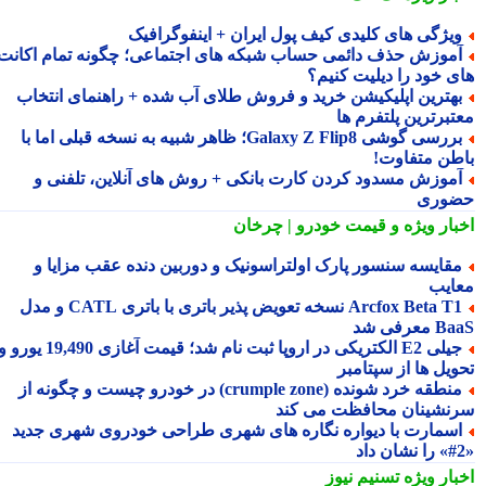
یژگی های کلیدی کیف پول ایران + اینفوگرافیک
موزش حذف دائمی حساب شبکه های اجتماعی؛ چگونه تمام اکانت
ی خود را دیلیت کنیم؟
هترین اپلیکیشن خرید و فروش طلای آب شده + راهنمای انتخاب
تبرترین پلتفرم ها
بررسی گوشی Galaxy Z Flip8؛ ظاهر شبیه به نسخه قبلی اما با
طن متفاوت!
موزش مسدود کردن کارت بانکی + روش های آنلاین، تلفنی و
وری
بار ویژه
و قیمت خودرو | چرخان
قایسه سنسور پارک اولتراسونیک و دوربین دنده عقب مزایا و
ایب
Arcfox Beta T1 نسخه تعویض پذیر باتری با باتری CATL و مدل
معرفی شد
جیلی E2 الکتریکی در اروپا ثبت نام شد؛ قیمت آغازی 19,490 یورو و
ویل ها از سپتامبر
منطقه خرد شونده (crumple zone) در خودرو چیست و چگونه از
نشینان محافظت می کند
سمارت با دیواره نگاره های شهری طراحی خودروی شهری جدید
بار ویژه
تسنیم نیوز