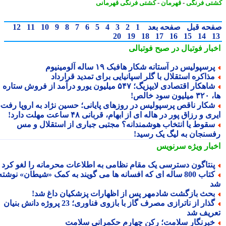
ی فرنگی
-
قهرمان
-
کشتی فرنگی قهرمانی
حه قبل
صفحه بعد
1
2
3
4
5
6
7
8
9
10
11
12
20
19
18
17
16
15
14
بار فوتبال در صبح فوتبالی
رسپولیس در آستانه شکار هافبک ۱۹ ساله آلومینیوم
ذاکره استقلال با گلر اسپانیایی برای تمدید قرارداد
شاهکار اقتصادی لایپزیگ؛ ۵۴۷ میلیون یورو درآمد از فروش ستاره
سود خالص!
کار ناقص پرسپولیس در روزهای پایانی؛ حسین نژاد به اروپا رفت،
ی و رزاق پور در هاله ای از ابهام، قربانی ۴۸ ساعت مهلت دارد!
قوط یا انتخاب هوشمندانه؟ مجتبی جباری از استقلال و مس
سنجان به لیگ یک رسید!
بار ویژه
سرنویس
نتاگون دسترسی یک مقام نظامی به اطلاعات محرمانه را لغو کرد
کتاب 800 ساله ای که افسانه ها می گویند به کمک «شیطان» نوشته
حث بازگشت شادمهر پس از اظهارات پزشکیان داغ شد!
گذار از ناترازی مصرف گاز با بازوی فناوری؛ 23 پروژه دانش بنیان
ریف شد
برنگار سلامت؛ رکن چهارم حکمرانی سلامت