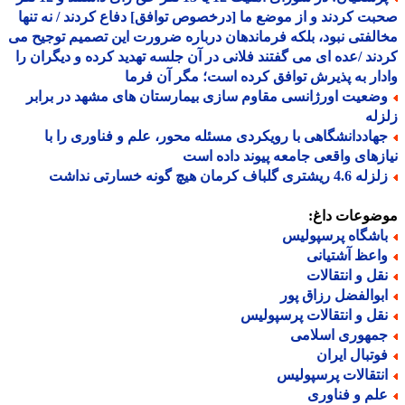
ت کردند و از موضع ما [درخصوص توافق] دفاع کردند / نه تنها
لفتی نبود، بلکه فرماندهان درباره ضرورت این تصمیم توجیح می
ند /عده ای می گفتند فلانی در آن جلسه تهدید کرده و دیگران را
ار به پذیرش توافق کرده است؛ مگر آن فرما
ضعیت اورژانسی مقاوم سازی بیمارستان های مشهد در برابر
له
هاددانشگاهی با رویکردی مسئله محور، علم و فناوری را با
زهای واقعی جامعه پیوند داده است
4. ریشتری گلباف کرمان هیچ گونه خسارتی نداشت
ضوعات داغ:
اشگاه پرسپولیس
اعظ آشتیانی
قل و انتقالات
بوالفضل رزاق پور
قل و انتقالات پرسپولیس
مهوری اسلامی
وتبال ایران
نتقالات پرسپولیس
لم و فناوری