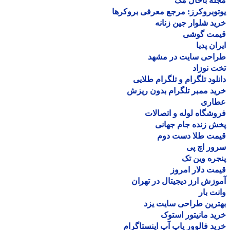
ه باحال مگ
وبروکرز: مرجع معرفی بروکرها
د شلوار جین زنانه
مت گوشی
ان پدیا
احی سایت در مشهد
 نوزاد
لود تلگرام و تلگرام طلایی
د ممبر تلگرام بدون ریزش
اری
شگاه لوله و اتصالات
 زنده جام جهانی
مت طلا دست دوم
ر اچ پی
ره وین تک
ت دلار امروز
زش ارز دیجیتال در تهران
ت بار
رین طراحی سایت یزد
د مانیتور استوک
د فالوور پاپ آپ اینستاگرام