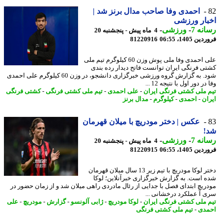
احمدی وفا صاحب مدال برنز شد |
ار ورزشی
نه 7
-
ورزشی
-
4 ماه پیش - پنجشنبه 20
 1405، 06:55
81220916
علی احمدی وفا ملی پوش وزن 60 کیلوگرم تیم ملی
ی فرنگی ایران توانست فاتح دیدار رده بندی
شود. به گزارش گروه ورزشی خبرگزاری دانشجو، در وزن 60 کیلوگرم علی احمدی
ر دور اول با نتیجه 12 ...
 ملی کشتی فرنگی ایران
-
علی احمدی
-
تیم ملی کشتی فرنگی
-
کشتی فرنگی
ان
-
احمدی
-
کیلوگرم
-
مدال برنز
عکس | دختر مودریچ با میلان قهرمان
!
نه 7
-
ورزشی
-
4 ماه پیش - پنجشنبه 20
 1405، 06:55
81220915
دختر لوکا مودریچ با تیم زیر 13 سال میلان قهرمان
 است. به گزارش خبرگزاری خبرآنلاین؛ لوکا
ریچ ابتدای فصل با جدایی از رئال مادردی راهی میلان شد و از زمان حضور در
 آ عملکرد درخشانی ...
 ملی کشتی فرنگی ایران
-
لوکا مودریچ
-
ژابی آلونسو
-
گزارش
-
مودریچ
-
علی
دی
-
تیم ملی کشتی فرنگی