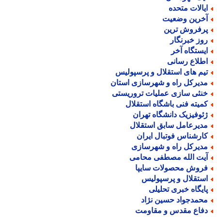
یالات متحده
خرین وضعیت
رفروش ترین
وز خبرنگار
یستگاه آخر
طلاع رسانی
یم های استقلال و پرسپولیس
دیرکل راه و شهرسازی استان
نثی سازی عملیات تروریستی
میته فنی باشگاه استقلال
ئوفیزیک دانشگاه تهران
دیرعامل سابق استقلال
ارشناس فوتبال ایران
دیرکل راه و شهرسازی
یت الله مصطفی محامی
روش محصولات سایپا
ستقلال و پرسپولیس
ایگاه خبری تحلیلی
حمدجواد حسین نژاد
فاع مقدس و مقاومت