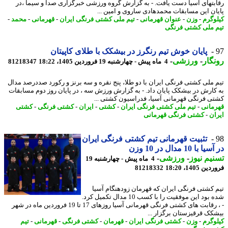
بتهای آسیا دست یافت. - به گزارش گروه ورزشی خبرگزاری صدا و سیما ،در
ان این مسابقات محمدهادی ساروی و امین ...
وگرم
-
وزن
-
عنوان قهرمانی
-
تیم ملی کشتی فرنگی ایران
-
قهرمانی
-
محمد
-
 ملی کشتی فرنگی
پایان خوش تیم رنگرز در بیشکک با طلای کاپیتان
گار
-
ورزشی
-
4 ماه پیش - چهارشنبه 19 فروردین 1405، 18:22
81218347
 ملی کشتی فرنگی ایران با دو طلا، پنج نقره و سه برنز و رکورد صددرصد مدال
کارش در بیشکک پایان داد. - به گزارش ورزش سه ، در پایان روز دوم مسابقات
ی فرنگی قهرمانی آسیا، فدراسیون کشتی ...
مانی
-
تیم ملی کشتی فرنگی ایران
-
کشتی
-
ایران
-
کشتی فرنگی
-
کشتی
ان
-
کشتی فرنگی قهرمانی
تثبیت قهرمانی تیم کشتی فرنگی ایران
با 10 مدال در 10 وزن
یم نیوز
-
ورزشی
-
4 ماه پیش - چهارشنبه 19
 1405، 18:20
81218332
 کشتی فرنگی ایران که قهرمان زودهنگام آسیا
شده بود این موفقیت را با کسب 10 مدال تکمیل کرد.
- ، رقابت های کشتی فرنگی قهرمانی آسیا روزهای 17 تا 19 فروردین ماه در شهر
کک قرقیزستان برگزار ...
وگرم
-
وزن
-
کشتی فرنگی ایران
-
قهرمان
-
کشتی فرنگی
-
قهرمانی
-
تیم