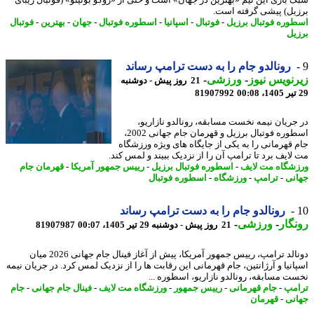
 بازی این تیم «بهترین در جهان» است و حتی از «ژوگو بونیتو» (فوتبال زیبای
یل) پیشی گرفته است.
وره فوتبال برزیل
-
فوتبال
-
اسپانیا
-
اسطوره فوتبال
-
جهان
-
بهترین
-
فوتبال
یل
رونالدو جام را به دست ترامپ رساند
نویس نیوز
-
ورزشی
-
21 روز پیش - دوشنبه
81907992
جریان نیمه نخست مسابقه، رونالدو نازاریو،
اسطوره فوتبال برزیل و قهرمان جام جهانی 2002،
 قهرمانی را به یکی از جایگاه های ویژه ورزشگاه
لایف برد تا ترامپ آن را از نزدیک ببیند و لمس کند.
شگاه مت لایف
-
اسطوره فوتبال برزیل
-
رییس جمهور آمریکا
-
قهرمان جام
نی
-
ترامپ
-
ورزشگاه
-
اسطوره فوتبال
رونالدو جام را به دست ترامپ رساند
گار
-
ورزشی
-
21 روز پیش - دوشنبه 29 تیر 1405، 00:07
81907987
دونالد ترامپ، رییس جمهور آمریکا، پیش از آغاز فینال جام جهانی 2026 میان
انیا و آرژانتین، جام قهرمانی این رقابت ها را از نزدیک لمس کرد. در جریان نیمه
ت مسابقه، رونالدو نازاریو، اسطوره ...
مپ
-
جام قهرمانی
-
رییس جمهور
-
ورزشگاه مت لایف
-
فینال جام جهانی
-
جام
نی
-
قهرمان