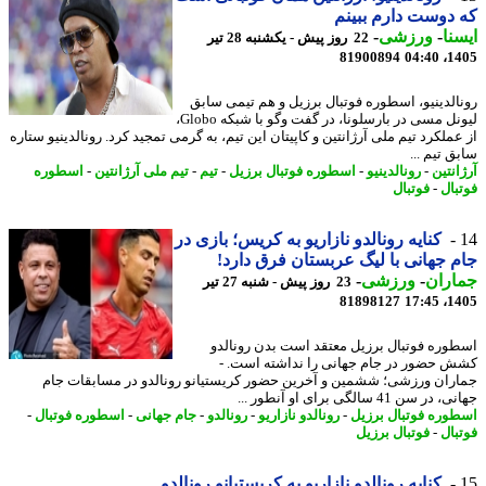
دوست دارم ببینم
نا
-
ورزشی
-
22 روز پیش - یکشنبه 28 تیر
81900894
1405
الدینیو، اسطوره فوتبال برزیل و هم تیمی سابق
لیونل مسی در بارسلونا، در گفت وگو با شبکه Globo،
ملکرد تیم ملی آرژانتین و کاپیتان این تیم، به گرمی تمجید کرد. رونالدینیو ستاره
 تیم ...
نتین
-
رونالدینیو
-
اسطوره فوتبال برزیل
-
تیم
-
تیم ملی آرژانتین
-
اسطوره
بال
-
فوتبال
کنایه رونالدو نازاریو به کریس؛ بازی در
 جهانی با لیگ عربستان فرق دارد!
اران
-
ورزشی
-
23 روز پیش - شنبه 27 تیر
81898127
1405
وره فوتبال برزیل معتقد است بدن رونالدو
 حضور در جام جهانی را نداشته است. -
ران ورزشی؛ ششمین و آخرین حضور کریستیانو رونالدو در مسابقات جام
ر سن 41 سالگی برای او آنطور ...
وره فوتبال برزیل
-
رونالدو نازاریو
-
رونالدو
-
جام جهانی
-
اسطوره فوتبال
-
بال
-
فوتبال برزیل
کنایه رونالدو نازاریو به کریستیانو رونالدو