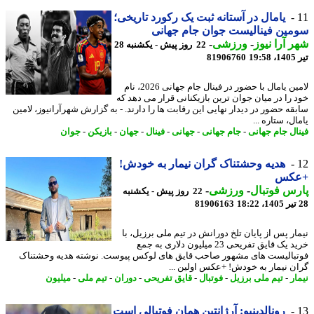
یامال در آستانه ثبت یک رکورد تاریخی؛
ین فینالیست جوان جام جهانی
 آرا نیوز
-
ورزشی
-
22 روز پیش - یکشنبه 28
1
81906760
لامین یامال با حضور در فینال جام جهانی 2026، نام
 را در میان جوان ترین بازیکنانی قرار می دهد که
قه حضور در دیدار نهایی این رقابت ها را دارند. - به گزارش شهرآرانیوز، لامین
ل، ستاره ...
ال جام جهانی
-
جام جهانی
-
جهانی
-
فینال
-
جهان
-
بازیکن
-
جوان
هدیه وحشتناک گران نیمار به خودش!
کس
س فوتبال
-
ورزشی
-
22 روز پیش - یکشنبه
81906163
ار پس از پایان تلخ دورانش در تیم ملی برزیل، با
خرید یک قایق تفریحی 23 میلیون دلاری به جمع
بالیست های مشهور صاحب قایق های لوکس پیوست. نوشته هدیه وحشتناک
ن نیمار به خودش! +عکس اولین ...
ر
-
تیم ملی برزیل
-
فوتبال
-
قایق تفریحی
-
دوران
-
تیم ملی
-
میلیون
رونالدینیو: آرژانتین همان فوتبالی است