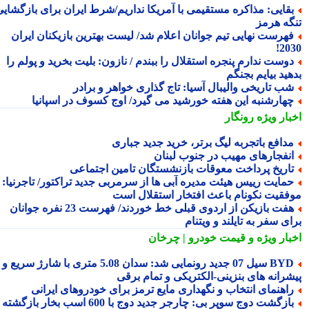
قایی: مذاکره مستقیمی با آمریکا نداریم/شرط ایران برای بازگشایی
گه هرمز
هرست نهایی تیم جوانان اعلام شد/ لیست بهترین بازیکنان ایران
20
وست ندارم پنجره استقلال را ببندم / نازون: بلیت بخرید و پولم را
ید بیایم بجنگم
ب تاریخی والیبال آسیا: تاج گذاری خواهر و برادر
هارشنبه این هفته خورشید می گیرد/ اوج کسوف در اسپانیا
بار ویژه
رونگار
دافع باتجربه لیگ برتر، خرید جدید جباری
نفجارهای مهیب در جنوب لبنان
اریخ پرداخت معوقات بازنشستگان تامین اجتماعی
مایت رییس هیئت مدیره آبی ها از سرمربی جدید تراکتور/ تاجرنیا:
فقیت نکونام باعث افتخار استقلال است
هفت بازیکن از اردوی قبلی خط خوردند/ فهرست 23 نفره جوانان
ی سفر به تایلند و ویتنام
بار ویژه
و قیمت خودرو | چرخان
BYD سیل 07 جدید رونمایی شد: سدان 5.08 متری با شارژ سریع و
شرانه های بنزینی-الکتریکی و تمام برقی
اهنمای انتخاب و نگهداری مایع ترمز برای خودروهای ایرانی
بازگشت دوج سوپر بی: چارجر جدید دوج با 600 اسب بخار بازگشته