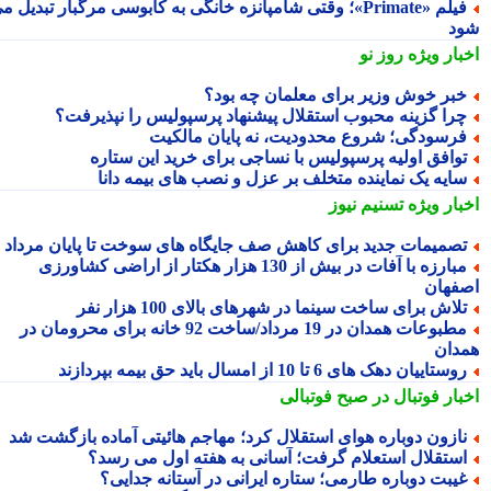
فیلم «Primate»؛ وقتی شامپانزه خانگی به کابوسی مرگبار تبدیل می
د
بار ویژه
روز نو
بر خوش وزیر برای معلمان چه بود؟
را گزینه محبوب استقلال پیشنهاد پرسپولیس را نپذیرفت؟
رسودگی؛ شروع محدودیت، نه پایان مالکیت
وافق اولیه پرسپولیس با نساجی برای خرید این ستاره
ایه یک نماینده متخلف بر عزل و نصب های بیمه دانا
بار ویژه
تسنیم نیوز
صمیمات جدید برای کاهش صف جایگاه های سوخت تا پایان مرداد
مبارزه با آفات در بیش از 130 هزار هکتار از اراضی کشاورزی
فهان
لاش برای ساخت سینما در شهرهای بالای 100 هزار نفر
مطبوعات همدان در 19 مرداد/ساخت 92 خانه برای محرومان در
دان
وستاییان دهک های 6 تا 10 از امسال باید حق بیمه بپردازند
بار فوتبال در صبح فوتبالی
ازون دوباره هوای استقلال کرد؛ مهاجم هائیتی آماده بازگشت شد
ستقلال استعلام گرفت؛ آسانی به هفته اول می رسد؟
یبت دوباره طارمی؛ ستاره ایرانی در آستانه جدایی؟