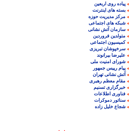
یاده روی اربعین
سته های اینترنت
رکز مدیریت حوزه
بکه های اجتماعی
ازمان آتش نشانی
تولدین فروردین
میسیون اجتماعی
رخپوشان تبریزی
لیرضا بیرانوند
ورای امنیت ملی
یام رییس جمهور
تش نشانی تهران
قام معظم رهبری
برگزاری تسنیم
ناوری اطلاعات
ناتور دموکرات
جاع خلیل زاده