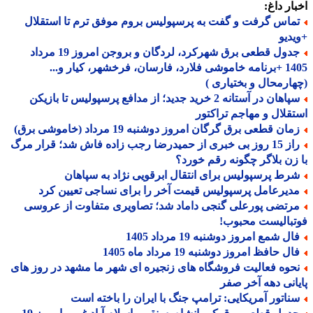
ار داغ:
ماس گرفت و گفت به پرسپولیس بروم موفق ترم تا استقلال
دیو
جدول قطعی برق شهرکرد، لردگان و بروجن امروز 19 مرداد
1405 +برنامه خاموشی فلارد، فارسان، فرخشهر، کیار و...
ارمحال و بختیاری )
سپاهان در آستانه 2 خرید جدید؛ از مدافع پرسپولیس تا بازیکن
قلال و مهاجم تراکتور
ان قطعی برق گرگان امروز دوشنبه 19 مرداد (خاموشی برق)
راز 15 روز بی خبری از حمیدرضا رجب زاده فاش شد؛ قرار مرگ
زن بلاگر چگونه رقم خورد؟
رط پرسپولیس برای انتقال ابرقویی نژاد به سپاهان
دیرعامل پرسپولیس قیمت آخر را برای نساجی تعیین کرد
رتضی پورعلی گنجی داماد شد؛ تصاویری متفاوت از عروسی
بالیست محبوب!
ل شمع امروز دوشنبه 19 مرداد 1405
ل حافظ امروز دوشنبه 19 مرداد ماه 1405
حوه فعالیت فروشگاه های زنجیره ای شهر ما مشهد در روز های
انی دهه آخر صفر
ناتور آمریکایی: ترامپ جنگ با ایران را باخته است