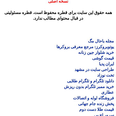
نسخه اصلی
مه حقوق این سایت برای قطره محفوظ است. قطره مسئولیتی
در قبال محتوای مطالب ندارد.
ه باحال مگ
وبروکرز: مرجع معرفی بروکرها
د شلوار جین زنانه
مت گوشی
ان پدیا
احی سایت در مشهد
 نوزاد
لود تلگرام و تلگرام طلایی
د ممبر تلگرام بدون ریزش
اری
شگاه لوله و اتصالات
 زنده جام جهانی
مت طلا دست دوم
ر اچ پی