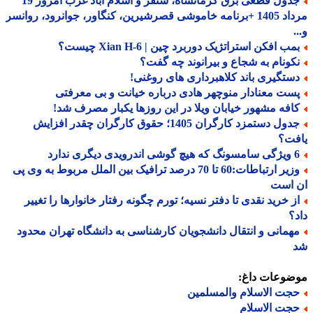
جدول قطعی برق کرمانشاه، سنقر و اسلام آباد غرب امروز 19
مرداد 1405 +برنامه خاموشی قصرشیرین، کنگاور، جوانرود، روانسر
ب افکن استراتژیک دوربرد چین | Xian H-6 چیست؟
کونام به شجاع و بیرانوند چه گفت؟
ستگیری باند کلاهبرداری های روغنی!
ست معنادار منوچهر هادی درباره خیانت و بی معرفتی
افه مشهور خیابان ویلا در این روزها یکبار مصرف شد!
جدول دستمزد کارگران 1405؛ حقوق کارگران چقدر افزایش
فت؟
درویدی دیگری ندارد
وزیر ارتباطات:60 تا 70 درصد ترافیک بین الملل مربوط به وی پی
 است
ز خرید نقدی تا دفتر نسیه؛ تورم چگونه رفتار خانوارها را تغییر
؟
همانی و انتقال دانشجویان کارشناسی به دانشگاه تهران محدود
ضوعات داغ:
جت الاسلام والمسلمین
جت الاسلام