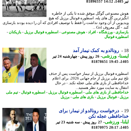
1
81896557
 مصنوعی گوگل موفق شده تا یکی از خاطره
یزترین گل های پله، اسطوره فوتبال برزیل که هیچ
یویی از آن وجود نداشت را فقط با توصیف افرادی که آن را دیده بودند بازسازی
- گل معروف Gol ...
سازی
-
ورزشگاه
-
افراد
-
هوش مصنوعی
-
اسطوره فوتبال برزیل
-
بازیکنان
-
وره فوتبال
رونالدو به کمک نیمار آمد
نا
-
ورزشی
-
26 روز پیش - چهارشنبه 24 تیر
81878651
1405
وره فوتبال برزیل از نیمار خواست پس از حذف
تلخ تیم ملی برزیل از جام جهانی 2026، برای اعلام
حافظی از بازی های ملی عجله نکند. - در ﺣﺎل
ﻘﺎل ﺑﻪ ﺳﺎﯾﺖ ﻣﻮرد ﻧﻈﺮ ﻫﺴﺘﯿﺪ...
حافظی از بازی های ملی
-
اسطوره فوتبال برزیل
-
اسطوره فوتبال
-
تیم ملی
یل
-
فوتبال برزیل
-
بازی های ملی
-
برزیل
درخواست رونالدو از نیمار: برای
احافظی عجله نکن
ا
-
ورزشی
-
27 روز پیش - سه شنبه 23 تیر
81870975
1405