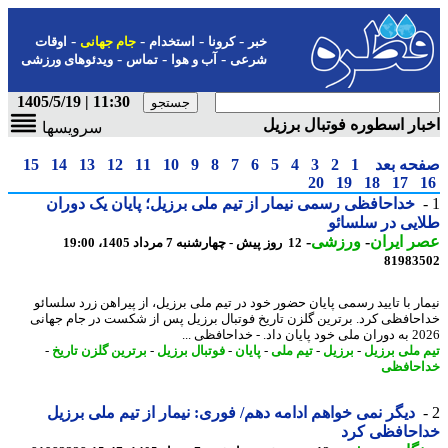
-
-
-
-
خبر
کرونا
استخدام
جام جهانی
اوقات
-
-
-
شرعی
آب و هوا
تماس
ویدئوهای ورزشی
11:30 | 1405/5/19
ار اسطوره فوتبال برزیل
سرویسها
حه بعد
1
2
3
4
5
6
7
8
9
10
11
12
13
14
15
20
19
18
17
خداحافظی رسمی نیمار از تیم ملی برزیل؛ پایان یک دوران
یی در سلسائو
 ایران
-
ورزشی
-
12 روز پیش - چهارشنبه 7 مرداد 1405، 19:00
81983
ار با تایید رسمی پایان حضور خود در تیم ملی برزیل، از پیراهن زرد سلسائو
حافظی کرد. برترین گلزن تاریخ فوتبال برزیل پس از شکست در جام جهانی
 داد. - خداحافظی ...
 ملی برزیل
-
برزیل
-
تیم ملی
-
پایان
-
فوتبال برزیل
-
برترین گلزن تاریخ
-
حافظی
دیگر نمی خواهم ادامه دهم/ فوری: نیمار از تیم ملی برزیل
احافظی کرد