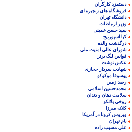
ستمزد کارگران
روشگاه های زنجیره ای
انشگاه تهران
زیر ارتباطات
ید حسن خمینی
یا اسپورتیج
رگذشت والده
ورای عالی امنیت ملی
وانین لیگ برتر
کس نوشت
هادت سردار حجازی
وسوفا موکوکو
صد زمین
حمدحسین اسلامی
لامت دهان و دندان
وخی بلانکو
لاته میرزا
یروس کرونا در آمریکا
ام تهران
لی مسیب زاده