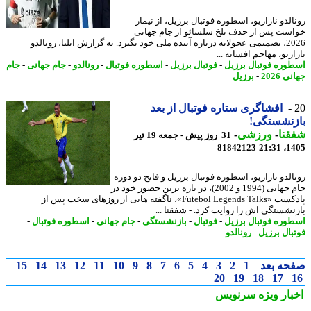
لدو نازاریو، اسطوره فوتبال برزیل، از نیمار
ست پس از حذف تلخ سلسائو از جام جهانی
2026، تصمیمی عجولانه درباره آینده ملی خود نگیرد. به گزارش ایلنا، رونالدو
ریو، مهاجم افسانه ...
وره فوتبال برزیل
-
فوتبال برزیل
-
اسطوره فوتبال
-
رونالدو
-
جام جهانی
-
جام
 2026
-
برزیل
افشاگری ستاره فوتبال از بعد
زنشستگی!
نا
-
ورزشی
-
31 روز پیش - جمعه 19 تیر
81842123
1405
الدو نازاریو، اسطوره فوتبال برزیل و فاتح دو دوره
جام جهانی (1994 و 2002)، در تازه ترین حضور خود در
پادکست «Futebol Legends Talks»، ناگفته هایی از روزهای سخت پس از
نشستگی اش را روایت کرد. - شفقنا ...
وره فوتبال برزیل
-
فوتبال
-
بازنشستگی
-
جام جهانی
-
اسطوره فوتبال
-
بال برزیل
-
رونالدو
حه بعد
1
2
3
4
5
6
7
8
9
10
11
12
13
14
15
20
19
18
17
بار ویژه
سرنویس