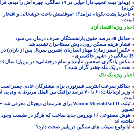
(ویدئو) دیت عجیب دارا حیایی در ۱۹ سالگی: چهره اش را دیدم، فرار
دم!
اجرنیا پشت نکونام درآمد؟؛ «موفقیتش باعث خوشحالی و افتخار
ت»
بار ویژه
اقتصاد آزاد
اقل 30 درصد حقوق بازنشستگان صرف درمان می شود
شار هزینه مسکن روی دوش مستاجران تشدید شد
کس| سفر زمان؛ مهناز انصاریان (شیرین سریال پس از باران) در
تری»
کس یادگاری «محسن تنابنده و سام درخشانی» در برزیل؛ سال 93
فت در یک ماه چقدر گران شده ؟
بار ویژه
تک ناک
داکثر سرعت اینترنت فیبرنوری برای مشترکان عادی چقدر است؟
وزیر ارتباطات:۶۰ تا ۷۰ درصد ترافیک بین الملل مربوط به وی پی ان
ت
تبلت Wacom MovinkPad 11 برای هنرمندان دیجیتال معرفی شد +
ویر
هوش مصنوعی ۱۶ ویروس جدید ساخت که هرگز در طبیعت وجود
شته اند
یا وقوع سیلاب های سنگین در پاییز صحت دارد؟