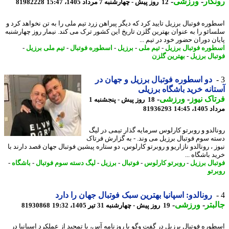
گار
-
ورزشی
-
12 روز پیش - چهارشنبه 7 مرداد 1405، 15:47
81982228
وره فوتبال برزیل تایید کرد که دیگر پیراهن زرد تیم ملی را به تن نخواهد کرد و
ائو را به عنوان بهترین گلزن تاریخ این کشور ترک می کند. نیمار روز چهارشنبه
ان دوران حضور خود در تیم ...
وره فوتبال برزیل
-
تیم ملی
-
برزیل
-
اسطوره فوتبال
-
تیم ملی برزیل
-
بال برزیل
-
بهترین گلزن
دو اسطوره فوتبال برزیل و جهان در
انه خرید باشگاه برزیلی
اک نیوز
-
ورزشی
-
18 روز پیش - پنجشنبه 1
1، 14:45
81936293
الدو و روبرتو کارلوس سرمایه گذار تیمی در لیگ
ه سوم فوتبال برزیل می وند. - به گزارش فرتاک
ز ، رونالدو نازاریو و روبرتو کارلوس، دو ستاره پیشین فوتبال جهان قصد دارند با
 باشگاه ...
بال برزیل
-
روبرتو کارلوس
-
فوتبال
-
برزیل
-
لیگ دسته سوم فوتبال
-
باشگاه
-
رتو
رونالدو: اسپانیا بهترین سبک فوتبال جهان را دارد
بتر
-
ورزشی
-
19 روز پیش - چهارشنبه 31 تیر 1405، 19:32
81930868
وره فوتبال برزیل در گفت وگو با روزنامه آس، با تمجید از عملکرد اسپانیا در