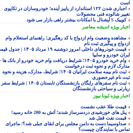
ت
اجباری شدن ۱۲۲ استاندارد از پاییز آینده؛ خودروسازان در تکاپوی
ییر شالوده فنی محصولات
یک S آپشنال با امکانات بیشتر راهی بازار می شود
بار ویژه
اندیشه معاصر
شاهده وضعیت وام ازدواج با کد رهگیری؛ راهنمای استعلام وام
دواج و پیگیری ثبت نام
قیمت خودروهای داخلی امروز دوشنبه ۱۹ مرداد ۱۴۰۵ | جدول قیمت
ران خودرو و سایپا
وام خرید خودرو ۱۴۰۵؛ شرایط دریافت وام خرید خودرو از بانک ها +
ارک لازم و نحوه ثبت درخواست
ثبت نام بیمه سلامت ایرانیان ۱۴۰۵؛ شرایط، مدارک، هزینه و نحوه
ت نام غیرحضوری
ثبت نام سفرهای رایگان بازنشستگان تابستان ۱۴۰۵ | شرایط سفر
ارتی و سیاحتی بازنشستگان
بار ویژه
ایونا نیوز
یمت طلا عقب نشست
نل های خورشیدی دردسرساز شدند؛ آتش به 200 خانه رسید!
یمت نفت قفل شد
داوسیما دست به دامن مجلس برای ابقای جبلی شد؟/ ماجرای
اس با نمایندگان چیست؟