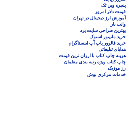
ره وین تک
ت دلار امروز
زش ارز دیجیتال در تهران
ت بار
رین طراحی سایت یزد
د مانیتور استوک
د فالوور پاپ آپ اینستاگرام
یای تبلیغاتی
نه چاپ کتاب با ارزان ترین قیمت
 کتاب ویژه رتبه بندی معلمان
موزیک
مات مرکزی بوش