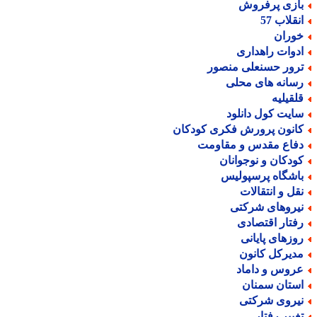
ازی پرفروش
نقلاب 57
وران
دوات راهداری
رور حسنعلی منصور
سانه های محلی
لقیلیه
ایت کول دانلود
انون پرورش فکری کودکان
فاع مقدس و مقاومت
ودکان و نوجوانان
اشگاه پرسپولیس
قل و انتقالات
یروهای شرکتی
فتار اقتصادی
وزهای پایانی
دیرکل کانون
روس و داماد
ستان سمنان
یروی شرکتی
غییر رفتار