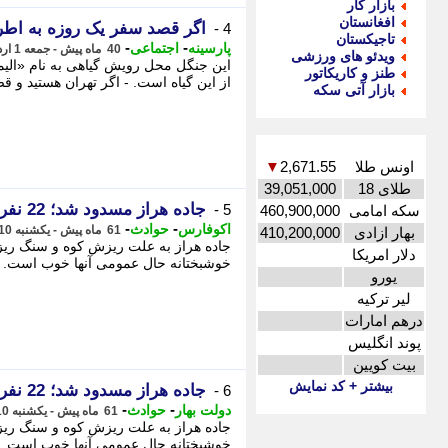
بازار کار
افغانستان
اگر قصد سفر یک روزه به اطراف
4 -
تاجیکستان
-
-
پارسینه
اجتماعی
40 ماه پیش - جمعه 1 اردیبهشت 1402، 09:45
ویدئو های ورزشی
این جنگل محل رویش گیاهی به نام «الیما
طنز و کاریکاتور
از این گیاه است. - اگر تهران هستید و ق
بازار آتی سکه
اونس طلا
2,671.55
▼
طلای 18
39,051,000
جاده هراز مسدود شد؛ 22 نفر در تونل محبوس شدند
5 -
سکه امامی
460,900,000
-
-
اکوفارس
حوادث
61 ماه پیش - یکشنبه 10 مرداد 1400، 05:15
بهار ازادی
410,200,000
دلار امریکا
خوشبختانه حال عمومی آنها خوب است. - 
یورو
لیر ترکیه
درهم امارات
پوند انگلیس
بیت کویین
بیشتر + کد نمایش
جاده هراز مسدود شد؛ 22 نفر در تونل محبوس شدند
6 -
-
-
دولت بهار
حوادث
61 ماه پیش - یکشنبه 10 مرداد 1400، 05:10
خوشبختانه حال عمومی آنها خوب است. - 