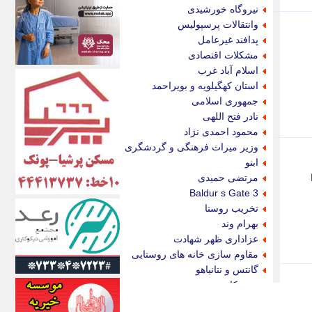
اکونیوز
نیروگاه خورشیدی
الف
وانتقالات پرسپولیس
انتشار آنلاین
پدافند غیرعامل
اندیشه قرن
مشکلات اقتصادی
اندیشه معاصر
اسلام آباد غرب
اندیشه ها
استان کهگیلویه و بویراحمد
انرژی پرس
جمهوری اسلامی
ای استخدام
نادر فتح اللهی
ایتنا
محمود احمدی نژاد
ایراف
وزیر میراث فرهنگی و گردشگری
ایران آرت
ابنو
ایران آنلاین
مرتضی حمیدی
ایران زندگی
Baldur s Gate 3
ایران فوری
تخریب روستا
ایرانی روز
بهرام وند
ایرانیتال
عزاداری ظهر شهادت
ایرنا
مقاوم سازی خانه های روستایی
ایسکانیوز
گانتس و نتانیاهو
ایسنا
شهر کانی سور
ایکنا
زنده یاد مهرداد اولادی
ایلنا