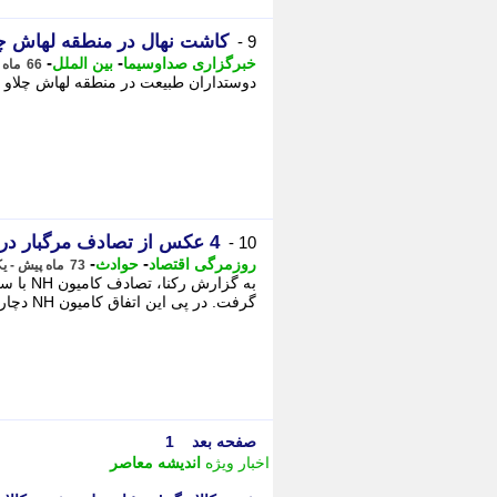
کاشت نهال در منطقه لهاش چلا
9 -
-
-
خبرگزاری صداوسیما
بین الملل
66 ماه پیش - یکشنبه 17 اسفند 1399، 18:45
دوستداران طبیعت در منطقه لهاش چلاو و ا
4 عکس از تصادف مرگبار در جاده هراز
10 -
-
-
روزمرگی اقتصاد
حوادث
73 ماه پیش - یکشنبه 5 مرداد 1399، 14:45
به گزار
گرفت. در پی این اتفاق کامیون NH دچار حریق گسترده شد که با حضور به موقع آتش نشانان ...
صفحه بعد
1
اخبار ویژه
اندیشه معاصر