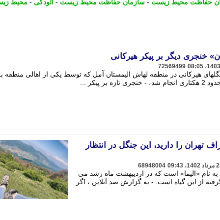
ان حفاظت محیط زیست
-
سازمان حفاظت محیط زیست
-
آلودگی
-
محیط زی
» خنجری دیگر بر پیکر هیرکانی
72569499
ای هیرکانی در منطقه لهاش الیمستان آمل که توسط یکی از اهالی منطقه به 
 پیکر ...
 تهران را دارید، این جنگل در انتظار
68948004
به نام «الیما» است که در اردیبهشت ماه رشد می
رفته از این گیاه است. - به گزارش صد آنلاین ، اگر