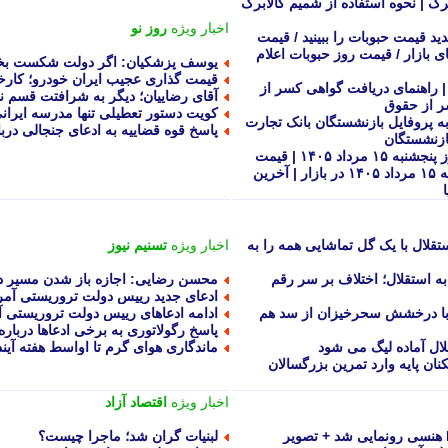
گ | نحوه استفاده از شمیم کالابرگ
اخبار ویژه
روز نو
 قیمت حبوبات را ببینید / قیمت
ی بازار / قیمت روز حبوبات اعلام
یوسف پزشکیان: اگر دولت شکست بخ
قیمت گذاری عجیب ایران خودرو؛ کارخانه
| راهنمای دریافت گواهی کسر از
آقای رضاییان؛ دیگر به شرافتت قسم ن
ر از حقوق
کویت دستور تعطیلی تنها مدرسه ایرانی
به پروفایل بازنشستگان بانک تجارت
پاسخ قوه قضاییه به ادعای جنجالی درب
ازنشستگان
قیمت خودروهای ایران خودرو سایپا امروز پنجشنبه ۱۵ مرداد ۱۴۰۵ | قیمت
خودروهای ایران خودرو سایپا امروز پنجشنبه ۱۵ مرداد ۱۴۰۵ در بازار | آخرین
قلال با یک گل تماشایی همه را به
اخبار ویژه
تسنیم نیوز
ه استقلال؛ اختلاف بر سر رقم
محسن رضایی: اجازه باز شدن مسیر دوم
ادعای جدید رییس دولت تروریستی آمری
ل با درخشش سحرخیزان از سد هم
ادامه ادعاهای رییس دولت تروریستی آ
پاسخ رگولاتوری به برخی ادعاها دربا
لال آماده لیگ می شود
ماندگاری هوای گرم تا اواسط هفته آیند
نان پایه وارد تمرین بزرگسالان
اخبار ویژه
اقتصاد آزاد
لبنیات گران شد؛ ماجرا چیست؟