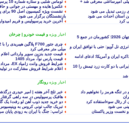
 M8 Power پوکو با باتری ۸۰۰۰ میلی آمپرساعتی معرفی شد +
توماس شلبی و ستاره شماره 10 پرسپولیس!
عکس| هایده و مهستی در جوانی و حاف
ای رزمی تبدیل می شود
نشست ویژه ک
ین استان احداث می شود
بازنشستگان برگزار می شود
آخرین خرید پرسپولیس و فریم امیدوارک
اخبار ویژه
و قیمت خودرو | چرخان
رتبه شگفت انگیز ایران در رده بندی IQ جهان 2026؛ کشورمان در جمع 5
نرژی تل آویو: حتی با توافق ایران و
میلی متر معرفی کرد
قیمت جدید بنزین سوپر وارداتی اعلام
کره ایران و آمریکا؛ ادعای ادامه
قیمت پارس نوآ، مرداد 1405
شرایط فروش وانت زامیاد EX، مرداد 1405
شوک 12 دقیقه ای میلاد محمدی؛ ستاره ایرانی با دو کارت زرد تیمش را 10
اعلام شرایط فروش مشارکت در تولید سا
 شد
اخبار ویژه
رونگار
ر تنگه هرمز را نخواهیم داد
خبر تلخ آخر هفته | امیر حیدری درگ
ران
هافبک پرسپولیس در سه راهی گرفتار 
دو خرید جدید ذوب آهن لو رفت/ یک گل
چینی می شود
تبریک جالب تونی کروس به وینیسیوس
 و نخست وزیر پاکستان
ترامپ: جنگ با ایران به زودی پایان 