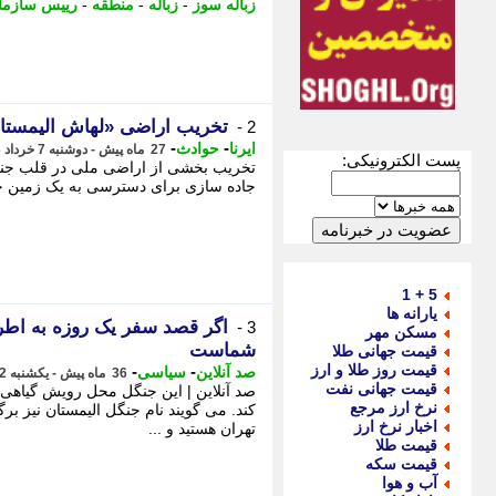
زباله سوز
-
زباله
-
منطقه
-
رییس سازم
تخریب اراضی «لهاش الیمستان
2 -
-
-
ایرنا
حوادث
27 ماه پیش - دوشنبه 7 خرداد 1403، 08:05
پست الکترونیکی:
تخریب بخشی از اراضی ملی در قلب جنگله
جاده سازی برای دسترسی به یک زمین حدود 2 هکتاری انجام شد، - خنجری تازه بر
5 + 1
یارانه ها
اگر قصد سفر یک روزه به اطراف
3 -
مسکن مهر
شماست
قیمت جهانی طلا
قیمت روز طلا و ارز
-
-
صد آنلاین
سیاسی
36 ماه پیش - یکشنبه 22 مرداد 1402، 09:43
قیمت جهانی نفت
صد آنلاین | این جنگل محل رویش گیاهی 
نرخ ارز مرجع
کند. می گویند نام جنگل الیمستان نیز برگ
اخبار نرخ ارز
تهران هستید و ...
قیمت طلا
قیمت سکه
آب و هوا