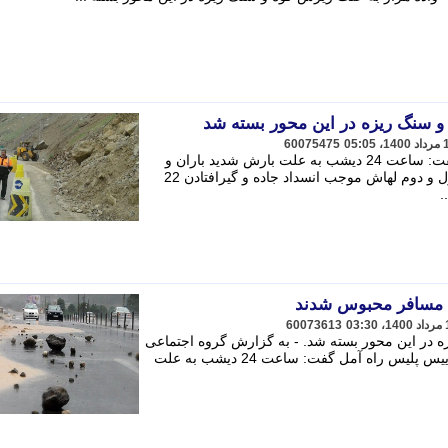
و سنگ ریزه در این محور بسته شد
60075475
سرهنگ منتظری رییس پلیس راه آمل گفت: ساعت 24 دیشب به علت بارش شدید باران و
ریزش کوه در جاده هراز محدوده تونل اول و دوم لهاش موجب انسداد جاده و گیرافتادن 22
.
60073613
 در این محور بسته شد. - به گزارش گروه اجتماعی
خبرگزاری ایسکانیوز، سرهنگ منتظری رییس پلیس راه آمل گفت: ساعت 24 دیشب به علت