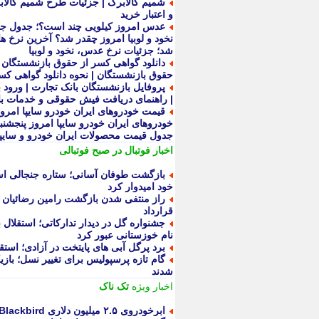
شمیم کالابرگ | جزئیات طرح شمیم کالابر
و اعتبار خرید
عدس امروز کیلویی چند است؟؛ جدول جدید
نخود و لوبیا امروز چقدر شد؟ آخرین نرخ ها
شد؛ جزئیات نرخ عدس، نخود و لوبیا
دانلود گواهی کسر از حقوق بازنشستگان 
حقوق بازنشستگان | نحوه دانلود گواهی کس
پروفایل بازنشستگان بانک تجارت | ورود 
| راهنمای دریافت فیش حقوقی و خدمات ب
جدول قیمت محصولات ایران خودرو و سایپا
اخبار فوتبال در صبح فوتبالی
بازگشت طوفان آسانی؛ ستاره جنجالی است
خود امیدوار کرد
راز منتفی شدن بازگشت رامین رضائیان ب
قرارداد
جشنواره گل در دیدار تدارکاتی؛ استقلا
نام خوزستانی عبور کرد
برد پرگل آبی های پایتخت در آزادی؛ استق
گام تازه پرسپولیس برای تغییر نسل؛ بازیک
شدند
اخبار ویژه
تک ناک
ابرخودروی ۲.۵ میلیون دلاری Blackbird هنسی رونمایی شد + تصویر