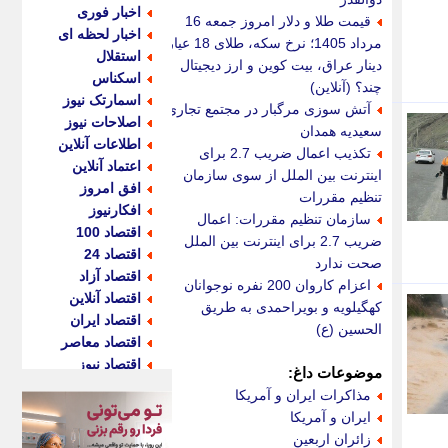
اخبار فوری
قیمت طلا و دلار امروز جمعه 16
اخبار لحظه ای
مرداد 1405؛ نرخ سکه، طلای 18 عیار،
استقلال
دینار عراق، بیت کوین و ارز دیجیتال
اسکناس
چند؟ (آنلاین)
اسمارتک نیوز
آتش سوزی مرگبار در مجتمع تجاری
اصلاحات نیوز
سعیدیه همدان
اطلاعات آنلاین
تکذیب اعمال ضریب 2.7 برای
اعتماد آنلاین
اینترنت بین الملل از سوی سازمان
افق امروز
تنظیم مقررات
افکارنیوز
سازمان تنظیم مقررات: اعمال
اقتصاد 100
ضریب 2.7 برای اینترنت بین الملل
اقتصاد 24
صحت ندارد
اقتصاد آزاد
اعزام کاروان 200 نفره نوجوانان
اقتصاد آنلاین
کهگیلویه و بویراحمدی به طریق
اقتصاد ایران
الحسین (ع)
اقتصاد معاصر
اقتصاد نیوز
موضوعات داغ:
اکو ایران
مذاکرات ایران و آمریکا
اکوفارس
ایران و آمریکا
اکونگار
زائران اربعین