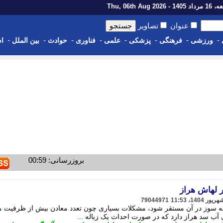
14 - Thu, 06th Aug 2026
عنوان
تصاویر
-
-
-
-
-
-
-
-
ورزشی
فرهنگی
پزشکی
علمی
فناوری
حوادث
بین الملل
اس
بروزرسانی: 00:59
 لهاش هراز
79044971
ه سوز در آن مستقر شود، مشکلات بسیاری چون تعدد معادن بیش از ظرفیت م
 آب سد هراز دارد که در صورت احداث یک زباله ...