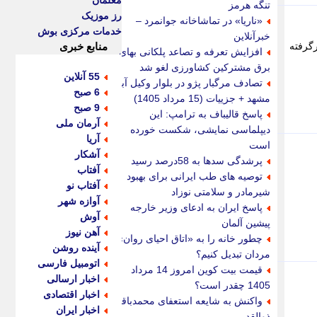
معلمان
تنگه هرمز
رز موزیک
«ناریا» در تماشاخانه جوانمرد –
خدمات مرکزی بوش
خبرآنلاین
رگرفته
منابع خبری
افزایش تعرفه و تصاعد پلکانی بهای
برق مشترکین کشاورزی لغو شد
55 آنلاین
تصادف مرگبار پژو در بلوار وکیل آباد
6 صبح
مشهد + جزییات (15 مرداد 1405)
9 صبح
پاسخ قالیباف به ترامپ: این
آرمان ملی
دیپلماسی نمایشی، شکست خورده
آریا
است
آشکار
پرشدگی سدها به 58درصد رسید
آفتاب
توصیه های طب ایرانی برای بهبود
آفتاب نو
شیرمادر و سلامتی نوزاد
آوازه شهر
پاسخ ایران به ادعای وزیر خارجه
آوش
پیشین آلمان
آهن نیوز
چطور خانه را به «اتاق احیای روان»
آینده روشن
مردان تبدیل کنیم؟
اتومبیل فارسی
قیمت بیت کوین امروز 14 مرداد
اخبار ارسالی
1405 چقدر است؟
اخبار اقتصادی
واکنش به شایعه استعفای محمدباقر
اخبار ایران
ذوالقدر