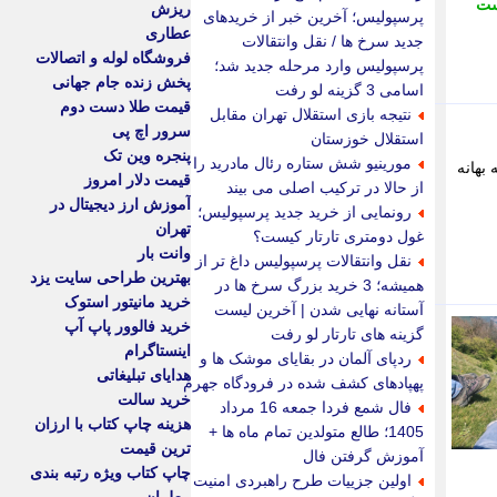
ست
ریزش
پرسپولیس؛ آخرین خبر از خریدهای
عطاری
جدید سرخ ها / نقل وانتقالات
فروشگاه لوله و اتصالات
پرسپولیس وارد مرحله جدید شد؛
پخش زنده جام جهانی
اسامی 3 گزینه لو رفت
قیمت طلا دست دوم
نتیجه بازی استقلال تهران مقابل
سرور اچ پی
استقلال خوزستان
پنجره وین تک
مورینیو شش ستاره رئال مادرید را
بهانه
قیمت دلار امروز
از حالا در ترکیب اصلی می بیند
آموزش ارز دیجیتال در
رونمایی از خرید جدید پرسپولیس؛
تهران
غول دومتری تارتار کیست؟
وانت بار
نقل وانتقالات پرسپولیس داغ تر از
بهترین طراحی سایت یزد
همیشه؛ 3 خرید بزرگ سرخ ها در
خرید مانیتور استوک
آستانه نهایی شدن | آخرین لیست
خرید فالوور پاپ آپ
گزینه های تارتار لو رفت
اینستاگرام
ردپای آلمان در بقایای موشک ها و
هدایای تبلیغاتی
پهپادهای کشف شده در فرودگاه جهرم
خرید سالت
فال شمع فردا جمعه 16 مرداد
هزینه چاپ کتاب با ارزان
1405؛ طالع متولدین تمام ماه ها +
ترین قیمت
آموزش گرفتن فال
چاپ کتاب ویژه رتبه بندی
اولین جزییات طرح راهبردی امنیت