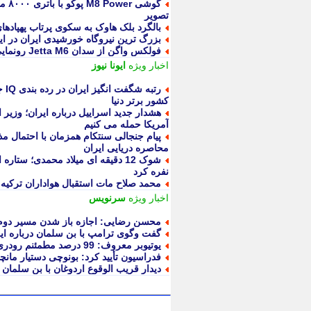
گوشی
تصویر
بالگرد بلک هاوک به سکوی پرتاب پهپاده
بزرگ ترین نیروگاه خورشیدی ایران در ا
فولکس واگن از سدان Jetta M6 رونمایی کرد
اخبار ویژه
ایونا نیوز
کشور برتر دنیا
هشدار جدید اسراییل درباره ایران؛ وزیر ا
آمریکا حمله می کنیم
پیام جنجالی سنتکام همزمان با احتمال مذا
محاصره دریایی ایران
نفره کرد
محمد صلاح مات استقبال هواداران ترکیه
اخبار ویژه
سرنویس
محسن رضایی: اجازه باز شدن مسیر دوم د
گفت وگوی ترامپ با بن سلمان درباره ای
یوتیوبر معروف: 99 درصد مطمئنم رودری از رئال سوءاستفاده کرد
فدراسیون تأیید کرد: بونوچی دستیار مان
دیدار قریب الوقوع اردوغان با بن سلمان