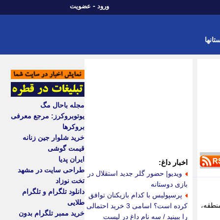
-
ورود
عضویت
تانها
مجله باحال مگ
یوتوبروکرز: مرجع معرفی
بروکرها
خرید شلوار جین زنانه
قیمت گوشی
ایران پدیا
اخبار داغ:
طراحی سایت در مشهد
ویدیو| حضور گلر جدید استقلال در
تخت نوزاد
بازی دوستانه
دانلود تلگرام و تلگرام
پرسپولیس با کدام بازیکنان توافق
طلایی
نطقه،
کرده است؟ اسامی 3 خرید احتمالی
خرید ممبر تلگرام بدون
را ببینید / سه نام داغ در لیست