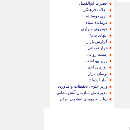
جام جم
حضرت ابوالفضل
جدید پرس
انقلاب فرهنگی
جماران
بازی دوستانه
جوان ایرانی
فرمانده سپاه
جهان مانا
خودروی سواری
جهان نگر
انتهای پیام/
جهان نیوز
گزارش بازار
چطور
هزار تومانی
چمپیونات
امنیت روانی
چمدون
وزیر بهداشت
چه خبر
روزهای اخیر
حادثه 24
نوسان بازار
حرف تو
آمار ازدواج
حوادث پلاس
وزیر علوم، تحقیقات و فناوری
حوزه نیوز
مدیرعامل سازمان آتش نشانی
خبر آنلاین
دولت جمهوری اسلامی ایران
خبر جنوب
خبر سیاسی
خبر گردون
خبر ورزشی
خبرجو