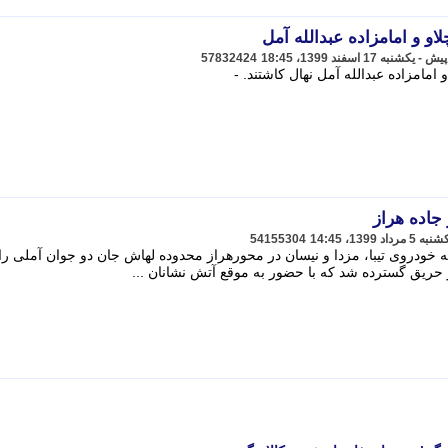
و و امامزاده عبدالله آمل
57832424
مامزاده عبدالله آمل نهال کاشتند. -
54155304
ش رکنا، تصادف کامیون NH با سه خودروی تیبا، مزدا و نیسان در محورهراز محدوده لهاش جان دو جوان آملی را