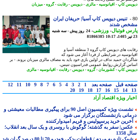
یس کاپ
-
اقیانوسیه
-
مالزی
-
دیویس
-
رقابت
-
گروه
-
میزبان
تنیس دیویس کاپ آسیا| حریفان ایران
خص شدند
س فوتبال
-
ورزشی
-
24 روز پیش - سه شنبه
81866385
رقابت های دیویس کاپ گروه 3 منطقه آسیا و
انوسیه در شرایطی از فردا آغاز می شود که
ردان حمید نداف در اولین بازی خود باید به مصاف مالزی میزبان بروند. - بر
س گزارش روابط عمومی فدراسیون تنیس،
یس کاپ
-
کشورمان
-
گروه
-
دیویس
-
رقابت
-
اقیانوسیه
-
مالزی
حه قبل
صفحه بعد
1
2
3
4
5
6
7
8
9
10
11
12
20
19
18
17
16
15
14
بار ویژه
اقتصاد آزاد
نشست ویژه کمیسیون اصل 90 برای پیگیری مطالبات معیشتی و
مانی بازنشستگان برگزار می شود
خرین خرید پرسپولیس و فریم امیدوارکننده
کس| سفر به گذشته؛ گوگوش با روسری و یک سال بعد انقلاب؛
1358
وک تازه به مردم / قطعات یدکی خودرو 70 تا 80 درصد گران شد