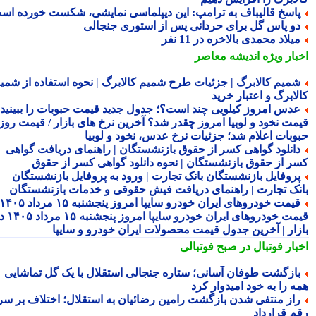
اسخ قالیباف به ترامپ: این دیپلماسی نمایشی، شکست خورده است
و پاس گل برای حردانی پس از استوری جنجالی
یلاد محمدی بالاخره در 11 نفر
بار ویژه
اندیشه معاصر
میم کالابرگ | جزئیات طرح شمیم کالابرگ | نحوه استفاده از شمیم
لابرگ و اعتبار خرید
دس امروز کیلویی چند است؟؛ جدول جدید قیمت حبوبات را ببینید /
مت نخود و لوبیا امروز چقدر شد؟ آخرین نرخ های بازار / قیمت روز
وبات اعلام شد؛ جزئیات نرخ عدس، نخود و لوبیا
انلود گواهی کسر از حقوق بازنشستگان | راهنمای دریافت گواهی
ر از حقوق بازنشستگان | نحوه دانلود گواهی کسر از حقوق
روفایل بازنشستگان بانک تجارت | ورود به پروفایل بازنشستگان
نک تجارت | راهنمای دریافت فیش حقوقی و خدمات بازنشستگان
قیمت خودروهای ایران خودرو سایپا امروز پنجشنبه ۱۵ مرداد ۱۴۰۵ |
قیمت خودروهای ایران خودرو سایپا امروز پنجشنبه ۱۵ مرداد ۱۴۰۵ در
زار | آخرین جدول قیمت محصولات ایران خودرو و سایپا
بار فوتبال در صبح فوتبالی
ازگشت طوفان آسانی؛ ستاره جنجالی استقلال با یک گل تماشایی
ه را به خود امیدوار کرد
از منتفی شدن بازگشت رامین رضائیان به استقلال؛ اختلاف بر سر
م قرارداد