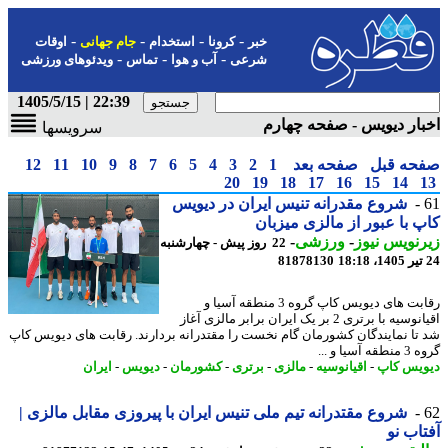
-
-
-
-
خبر
کرونا
استخدام
جام جهانی
اوقات
-
-
-
شرعی
آب و هوا
تماس
ویدئوهای ورزشی
22:39 | 1405/5/15
ار دیویس - صفحه چهارم
سرویسها
حه قبل
صفحه بعد
1
2
3
4
5
6
7
8
9
10
11
12
20
19
18
17
16
15
14
شروع مقدرانه تنیس ایران در دیویس
 با عبور از مالزی میزبان
نویس نیوز
-
ورزشی
-
22 روز پیش - چهارشنبه
81878130
رقابت های دیویس کاپ گروه 3 منطقه آسیا و
اقیانوسیه با برتری 2 بر یک ایران برابر مالزی آغاز
تا نمایندگان کشورمان گام نخست را مقتدرانه بردارند. رقابت های دیویس کاپ
آسیا و ...
یس کاپ
-
اقیانوسیه
-
مالزی
-
برتری
-
کشورمان
-
دیویس
-
ایران
شروع مقتدرانه تیم ملی تنیس ایران با پیروزی مقابل مالزی |
اب نو