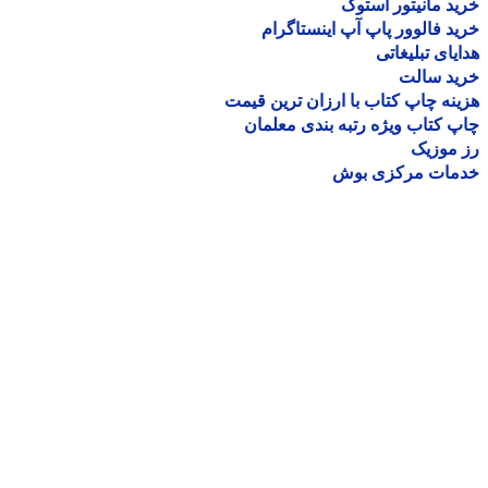
د مانیتور استوک
د فالوور پاپ آپ اینستاگرام
یای تبلیغاتی
ید سالت
نه چاپ کتاب با ارزان ترین قیمت
 کتاب ویژه رتبه بندی معلمان
موزیک
مات مرکزی بوش