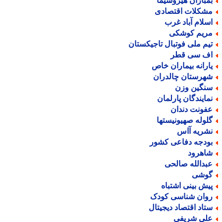
مباران هیروشیما
شکلات اقتصادی
سلام آباد غرب
ریم کوشکی
یم ملی فوتبال تاجیکستان
ف سی قطر
ارانه بیماران خاص
هرستان چالدران
نگین وزن
مایندگان پارلمان
فونت دندان
لوله صهیونیستها
شریه آاس
ودجه دفاعی کشور
اهرود
بدالله صالحی
وشی
یش بینی اشتباه
وان شناسی کودک
تاد اقتصاد دیجیتال
لی شریفی