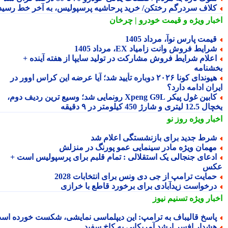
لاف سردرگم رختکن/ خرید پرحاشیه پرسپولیس، به آخر خط رسید!
بار ویژه
و قیمت خودرو | چرخان
یمت پارس نوآ، مرداد 1405
رایط فروش وانت زامیاد EX، مرداد 1405
علام شرایط فروش مشارکت در تولید سایپا از هفته آینده +
شنامه
هیوندای کونا ۲۰۲۶ دوباره تأیید شد؛ آیا عرضه این کراس اوور در
ان ادامه دارد؟
کابین غول پیکر Xpeng G9L رونمایی شد؛ وسیع ترین ردیف دوم،
ری و شارژ 450 کیلومتر در ۹ دقیقه
بار ویژه
روز نو
رط جدید برای بازنشستگی اعلام شد
همان ویژه مادر سینمایی عمو پورنگ در منزلش
دعای جنجالی یک استقلالی : تمام قلبم برای پرسپولیس است +
کس
مایت ترامپ از جی دی ونس برای انتخابات 2028
رخواست زیدآبادی برای برخورد قاطع با خرازی
بار ویژه
تسنیم نیوز
اسخ قالیباف به ترامپ: این دیپلماسی نمایشی، شکست خورده است
شدار افسر ارشد آمریکایی به کاخ سفید