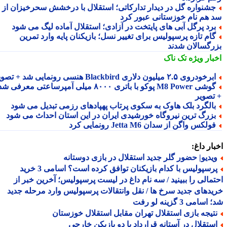
شنواره گل در دیدار تدارکاتی؛ استقلال با درخشش سحرخیزان از
 هم نام خوزستانی عبور کرد
رد پرگل آبی های پایتخت در آزادی؛ استقلال آماده لیگ می شود
ام تازه پرسپولیس برای تغییر نسل؛ بازیکنان پایه وارد تمرین
رگسالان شدند
بار ویژه
تک ناک
رخودروی ۲.۵ میلیون دلاری Blackbird هنسی رونمایی شد + تصویر
گوشی M8 Power پوکو با باتری ۸۰۰۰ میلی آمپرساعتی معرفی شد
تصویر
الگرد بلک هاوک به سکوی پرتاب پهپادهای رزمی تبدیل می شود
زرگ ترین نیروگاه خورشیدی ایران در این استان احداث می شود
ولکس واگن از سدان Jetta M6 رونمایی کرد
ار داغ:
یدیو| حضور گلر جدید استقلال در بازی دوستانه
پرسپولیس با کدام بازیکنان توافق کرده است؟ اسامی 3 خرید
مالی را ببینید / سه نام داغ در لیست پرسپولیس؛ آخرین خبر از
دهای جدید سرخ ها / نقل وانتقالات پرسپولیس وارد مرحله جدید
سامی 3 گزینه لو رفت
تیجه بازی استقلال تهران مقابل استقلال خوزستان
ستقلال در آستانه قرارداد با دو بازیکن خارجی