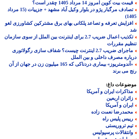
مت بیت کوین امروز 14 مرداد 1405 چقدر است؟
تصادف مرگبار پژو در بلوار وکیل آباد مشهد + جزییات (15 مرداد
14
فزایش تعرفه و تصاعد پلکانی بهای برق مشترکین کشاورزی لغو
تکذیب اعمال ضریب 2.7 برای اینترنت بین الملل از سوی سازمان
یم مقررات
ماجرای ضریب 2.7 اینترنت چیست؟ شفاف سازی رگولاتوری
اره مصرف داخلی و بین الملل
«آندومتریوز» بیماری دردناکی که 165 میلیون زن در جهان از آن
 می برند
ضوعات داغ:
ذاکرات ایران و آمریکا
ائران اربعین
یران و آمریکا
حمدرضا نعمت زاده
ییس پلیس راه
یم تروریستی
انتقالات پرسپولیس