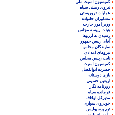
میسیون امنیت ملی
یروی زمینی سپاه
ملیات تروریستی
شاوران خانواده
زیر امور خارجه
یئت رییسه مجلس
سیدن به آرزوها
قای رییس جمهور
مایندگان مجلس
یروهای امدادی
ایب رییس مجلس
میسیون امنیت
ضرت ابوالفضل
ازی دوستانه
ربعین حسینی
وزنامه نگار
رمانده سپاه
دیرکل اوقاف
ودروی سواری
یم پرسپولیس
أموران پلیس