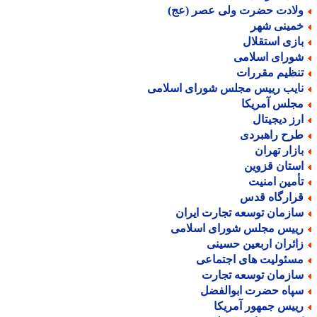
لادت حضرت ولی عصر (عج)
مینی شهر
ازی استقلال
ورای اسلامی
نظیم مقررات
ایب رییس مجلس شورای اسلامی
جلس آمریکا
رز دیجیتال
رح راهبردی
ازار تهران
ستان قزوین
أمین امنیت
رارگاه قدس
ازمان توسعه تجارت ایران
ییس مجلس شورای اسلامی
ائران اربعین حسینی
سئولیت های اجتماعی
ازمان توسعه تجارت
پاه حضرت ابوالفضل
ییس جمهور آمریکا