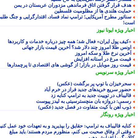
دف قرار گرفتن اتاق فرماندهی مزدوران عربستان در یمن
مایت هلندی ها از مظلومیت فلسطین
ناتور مطرح آمریکایی؛ ترامپ نماد فساد، اقتدارگرایی و جنگ طلبی
ت!
بار ویژه
ایونا نیوز
کیف پول ایران» فعال شد؛ همه چیز درباره خدمات و کاربردها
ونس طلا امروز چند دلار شد؟ آخرین قیمت بازار جهانی
خرین نرخ طلا و سکه امروز
یمت مرغ در آستانه افزایش
یمت روز موبایل در بازار؛ از گوشی های اقتصادی تا پرچمدارها
بار ویژه
سرنویس
حرخیزان با توپ پر برگشت (عکس)
ضور سریع خریدهای جدید فراز در خرم آباد
الیباف در توییت جدید به ترامپ کنایه زد
سمی: دروازه بان منچسترسیتی به لیدز پیوست
وب آهن با کیت متفاوت در فصل جدید (عکس)
بار ویژه
رونگار
نایه قالیباف به ترامپ: حقایق را بپذیرید و به تعهدات خود عمل کنید
قتی از وفاق صحبت می کنم، منظورم مردم هستند/ باید مبلغ
لابرگ را افزایش دهیم