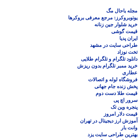
ه باحال مگ
وبروکرز: مرجع معرفی بروکرها
د شلوار جین زنانه
مت گوشی
ان پدیا
احی سایت در مشهد
 نوزاد
لود تلگرام و تلگرام طلایی
د ممبر تلگرام بدون ریزش
اری
شگاه لوله و اتصالات
 زنده جام جهانی
مت طلا دست دوم
ر اچ پی
ره وین تک
ت دلار امروز
زش ارز دیجیتال در تهران
ت بار
رین طراحی سایت یزد