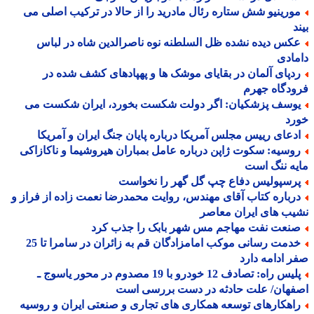
ورینیو شش ستاره رئال مادرید را از حالا در ترکیب اصلی می
د
کس دیده نشده ظل السلطنه نوه ناصرالدین شاه در لباس
ادی
دپای آلمان در بقایای موشک ها و پهپادهای کشف شده در
دگاه جهرم
وسف پزشکیان: اگر دولت شکست بخورد، ایران شکست می
رد
دعای رییس مجلس آمریکا درباره پایان جنگ ایران و آمریکا
وسیه: سکوت ژاپن درباره عامل بمباران هیروشیما و ناکازاکی
ه ننگ است
رسپولیس دفاع چپ گل گهر را نخواست
رباره کتاب آقای مهندس، روایت محمدرضا نعمت زاده از فراز و
ب های ایران معاصر
نعت نفت مهاجم مس شهر بابک را جذب کرد
خدمت رسانی موکب امامزادگان قم به زائران در سامرا تا 25
 ادامه دارد
پلیس راه: تصادف 12 خودرو با 19 مصدوم در محور یاسوج ـ
فهان/ علت حادثه در دست بررسی است
اهکارهای توسعه همکاری های تجاری و صنعتی ایران و روسیه