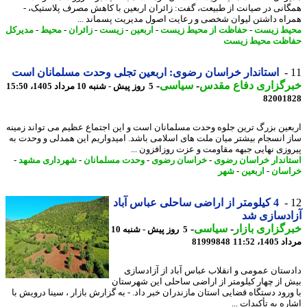
انی در صیانت از طبیعت، گفت: زائران اربعین با کاهش مصرف پلاستیک، -
اه داشتن لیوان شخصی و رعایت اصول مدیریت پسماند ...
ط زیست
-
حفاظت از محیط زیست
-
اربعین
-
زیست
-
زائران
-
محیط
-
مدیرکل
ظت محیط زیست
استاندار خراسان رضوی: اربعین تجلی وحدت مسلمانان است
رگزاری دفاع مقدس
-
سیاسی
-
5 روز پیش - شنبه 10 مرداد 1405، 15:50
82001
عین بزرگ ترین جلوه وحدت مسلمانان است و این اجتماع عظیم می تواند زمینه
 انسجام بیشتر میان ملت های اسلامی باشد. امیدواریم این همدلی و وحدت به
وزی نهایی جبهه مقاومت و عزت روزافزون ...
اندار خراسان رضوی
-
خراسان رضوی
-
وحدت مسلمانان
-
شهرداری مشهد
-
سان
-
اربعین
-
شهر
4 کیلومتر از اراضی ساحلی عباس آباد
دسازی شد
گزاری بازار
-
سیاسی
-
5 روز پیش - شنبه 10
1، 11:52
81999848
ستان عمومی و انقلاب عباس آباد از آزادسازی
 از چهار کیلومتر از اراضی ساحلی این شهرستان
ورود دستگاه قضایی استان مازندران خبر داد. - به گزارش بازار ، سینا درویش با
ه به تأکیدات ...