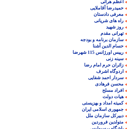
عظم هراتی
میدرضا آقاملایی
عرفی دادستان
اه های شریانی
وز شهید
هرانی مقدم
ازمان برنامه و بودجه
سام الدین آشنا
یس اورژانس 115 شهرضا
ینه زنی
ائران حرم امام رضا
ردوگاه اشرف
ردار احمد شفایی
حسن فرهادی
فراد مسلح
یات دولت
میته امداد و بهزیستی
مهوری اسلامی ایران
بیرکل سازمان ملل
تولدین فروردین
اشگاه پرسپولیس