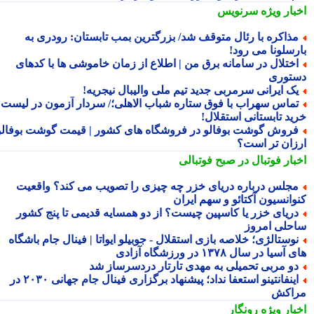
بار ویژه
سرنویس
ذاکره با رئال متوقف شد/ بزرگترین بمب تابستان: رودری به
رسلونا می رود!
ختلال در سامانه برق من | اطلاع از زمان خاموشی ها با کدهای
توری
ک ایرانی سرمربی جدید تیم ملی والیبال نیجریه!
ماس سهراب با فوق ستاره شباب الاهلی؛/ سردار آزمون در لیست
ید تابستانی استقلال!
روش گوشت بوفالو در فروشگاه های کشور | قیمت گوشت بوفالو
زان تر است؟
بار فوتبال در صبح فوتبالی
جلس درباره دریای خزر چه چیزی را تصویب می کند؟ واقعیت
وانسیون آکتائو و سهم ایران
ریای خزر یا کاسپین چیست؟ از دو همسایه قدیمی تا پنج کشور
حلی امروز
وستالژی؛ خلاصه بازی استقلال - جوبیلو ایواتا | فینال جام باشگاه
سیا در سال ۱۳۷۸ در ورزشگاه آزادی
و مربی تحمیلی به مهدی تارتار دردسرساز شد
اینفانتینو استعفا نداد؛ پیشنهاد برگزاری فینال جام جهانی ۲۰۳۰ در
اکش
بار ویژه
رونگار