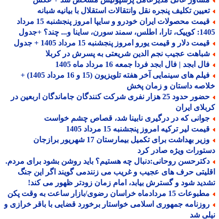
عیین تکلیف پنجره نقل وانتقالات استقلال با بیانیه شبانه
قیمت محصولات ایران خودرو و سایپا امروز پنجشنبه 15 مرداد
 سورن، ساینا و... چند؟ +جدول
مت دلار و قیمت یورو امروز پنجشنبه 15 مرداد 1405 + جدول
باهت عجیب نجم الدین شریعتی به پسرش در کربلا
ل ابجد | فال ابجد فردا جمعه 16 مرداد ماه 1405
فیلم های سینمایی آخر هفته تلویزیون (15 و 16 مرداد 1405) +
صه داستان و زمان پخش
حضور حدود 25 هزار نفری شرکت کنندگان جاماندگان اربعین در
لای ایران
وانی که در درگیری نابینا شد، قصاص چشم خواست
مت لیر ترکیه امروز پنجشنبه 15 مرداد 1405
وزیر بهداشت برای تکمیل بیمارستان 17 شهریور برازجان
ورات ویژه صادر کرد
کترحسن روحانی:دنبال چه هستیم؟ باید روشن بشود برای مردم.
یتی حرف های عجیب و غریب می زنندمی گویند اگر این جنگ
ید شود و گسترش بیابد، امام زمان زودتر ظهور می کند!
عات 15 مردادماه خراسان رضوی/بازار ساعت به وقت پکن
وزنامه جمهوری اسلامی خواستار برخورد قضایی با باقر خرازی و
ی شد