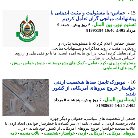
حماس: با مسئولیت و مثبت اندیشی با
نهادات میانجی گران تعامل کردیم
یم نیوز
-
بین الملل
-
6 روز پیش - جمعه 9
1، 16:40
81995184
ش حماس اعلام کرد که با مسئولیت پذیری و
کردی مثبت با روند مذاکرات و پیشنهادات میانجی
ن تعامل کرده است. در این بیانیه آمده است: ما با توافقی ملی و از روی
اس مسئولیت در قبال ...
ولیت پذیری
-
کرد
-
تعامل
-
کمک های بشردوستانه
-
جنبش حماس
-
پیش
-
ه های فلسطینی
نیویورک تایمز: صدها شخصیت اردنی
ستار خروج نیروهای آمریکایی از کشور
ند
نا
-
بین الملل
-
7 روز پیش - پنجشنبه 8 مرداد
81988629
1405
ی از شخصیت های سیاسی، حقوقی و دیگر چهره
 برجسته اردنی با امضای نامه ای سر گشاده با خطرساز خواندن اتحاد اردن با
لات متحده خواستار خروج نیروهای آمریکایی از کشور خود شدند. - در ...
وهای آمریکایی
-
آمریکایی
-
اردن
-
خواستار
-
شخصیت
-
ایالات متحده
-
نامه