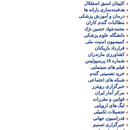
اپیتان اسبق استقلال
دفمندسازی یارانه ها
رمان و آموزش پزشکی
طالبات گندم کاران
حمدجواد حسین نژاد
انشگاه علوم پزشکی
میسیون امنیت ملی
رارداد بازیکنان
شاورزی مازندران
اره 10 پرسپولیس
یلم های سینمایی
رید تضمینی گندم
بکه های اجتماعی
برگزاری رویترز
رکز آمار ایران
وانین و مقررات
یگ های اروپایی
حصیلات تکمیلی
دراسیون جهانی
برگزاری تسنیم