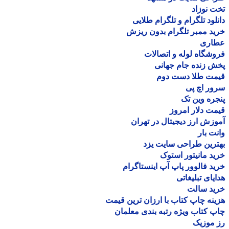
 نوزاد
لود تلگرام و تلگرام طلایی
د ممبر تلگرام بدون ریزش
اری
شگاه لوله و اتصالات
 زنده جام جهانی
مت طلا دست دوم
ر اچ پی
ره وین تک
ت دلار امروز
زش ارز دیجیتال در تهران
ت بار
رین طراحی سایت یزد
د مانیتور استوک
د فالوور پاپ آپ اینستاگرام
یای تبلیغاتی
ید سالت
نه چاپ کتاب با ارزان ترین قیمت
 کتاب ویژه رتبه بندی معلمان
موزیک