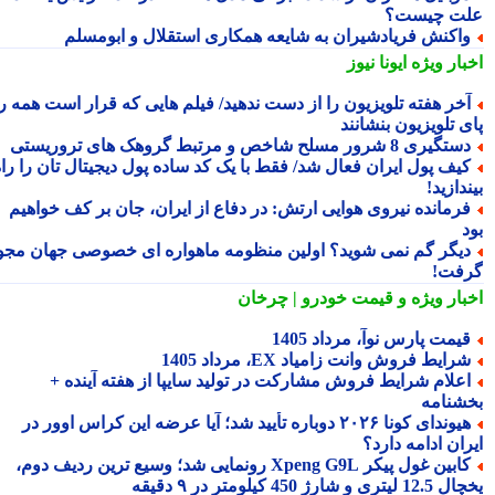
ت چیست؟
اکنش فریادشیران به شایعه همکاری استقلال و ابومسلم
بار ویژه
ایونا نیوز
خر هفته تلویزیون را از دست ندهید/ فیلم هایی که قرار است همه را
 تلویزیون بنشانند
تگیری 8 شرور مسلح شاخص و مرتبط گروهک های تروریستی
یف پول ایران فعال شد/ فقط با یک کد ساده پول دیجیتال تان را راه
دازید!
رمانده نیروی هوایی ارتش: در دفاع از ایران، جان بر کف خواهیم
یگر گم نمی شوید؟ اولین منظومه ماهواره ای خصوصی جهان مجوز
فت!
بار ویژه
و قیمت خودرو | چرخان
یمت پارس نوآ، مرداد 1405
رایط فروش وانت زامیاد EX، مرداد 1405
علام شرایط فروش مشارکت در تولید سایپا از هفته آینده +
شنامه
هیوندای کونا ۲۰۲۶ دوباره تأیید شد؛ آیا عرضه این کراس اوور در
ان ادامه دارد؟
کابین غول پیکر Xpeng G9L رونمایی شد؛ وسیع ترین ردیف دوم،
ری و شارژ 450 کیلومتر در ۹ دقیقه