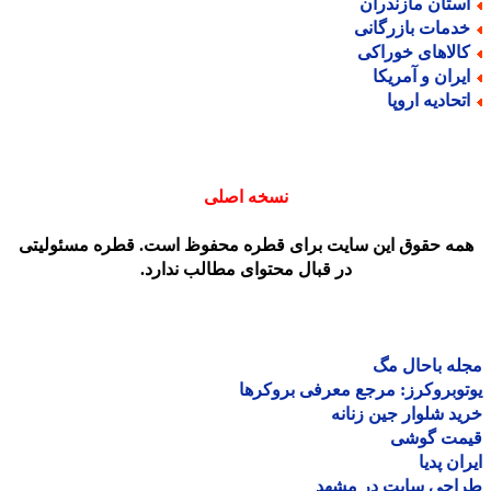
ستان مازندران
دمات بازرگانی
الاهای خوراکی
یران و آمریکا
تحادیه اروپا
نسخه اصلی
مه حقوق این سایت برای قطره محفوظ است. قطره مسئولیتی
در قبال محتوای مطالب ندارد.
ه باحال مگ
وبروکرز: مرجع معرفی بروکرها
د شلوار جین زنانه
مت گوشی
ان پدیا
احی سایت در مشهد