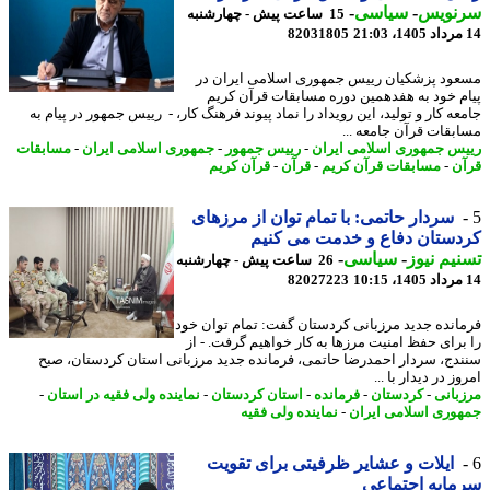
نویس
-
سیاسی
-
15 ساعت پیش - چهارشنبه
82031805
ود پزشکیان رییس جمهوری اسلامی ایران در
م خود به هفدهمین دوره مسابقات قرآن کریم
ه کار و تولید، این رویداد را نماد پیوند فرهنگ کار، - رییس جمهور در پیام به
بقات قرآن جامعه ...
س جمهوری اسلامی ایران
-
رییس جمهور
-
جمهوری اسلامی ایران
-
مسابقات
ن
-
مسابقات قرآن کریم
-
قرآن
-
قرآن کریم
سردار حاتمی: با تمام توان از مرزهای
ستان دفاع و خدمت می کنیم
یم نیوز
-
سیاسی
-
26 ساعت پیش - چهارشنبه
82027223
انده جدید مرزبانی کردستان گفت: تمام توان خود
برای حفظ امنیت مرزها به کار خواهیم گرفت. - از
دج، سردار احمدرضا حاتمی، فرمانده جدید مرزبانی استان کردستان، صبح
ز در دیدار با ...
بانی
-
کردستان
-
فرمانده
-
استان کردستان
-
نماینده ولی فقیه در استان
-
وری اسلامی ایران
-
نماینده ولی فقیه
ایلات و عشایر ظرفیتی برای تقویت
ایه اجتماعی