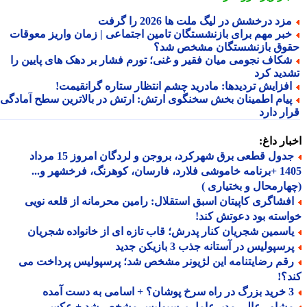
زد درخشش در لیگ ملت ها 2026 را گرفت
بر مهم برای بازنشستگان تامین اجتماعی | زمان واریز معوقات
وق بازنشستگان مشخص شد؟
کاف نجومی میان فقیر و غنی؛ تورم فشار بر دهک های پایین را
دید کرد
فزایش تردیدها: مادرید چشم انتظار ستاره گرانقیمت!
یام اطمینان بخش سخنگوی ارتش: ارتش در بالاترین سطح آمادگی
ار دارد
ار داغ:
جدول قطعی برق شهرکرد، بروجن و لردگان امروز 15 مرداد
1405 +برنامه خاموشی فلارد، فارسان، کوهرنگ، فرخشهر و...
ارمحال و بختیاری )
فشاگری کاپیتان اسبق استقلال: رامین محرمانه از قلعه نویی
سته بود دعوتش کند!
اسمین شجریان کنار پدرش؛ قاب تازه ای از خانواده شجریان
سپولیس در آستانه جذب 3 بازیکن جدید
قم رضایتنامه این لژیونر مشخص شد؛ پرسپولیس پرداخت می
؟!
 اسامی به دست آمده
شاور عالی مدیرعامل پرسپولیس مشخص شد + عکس