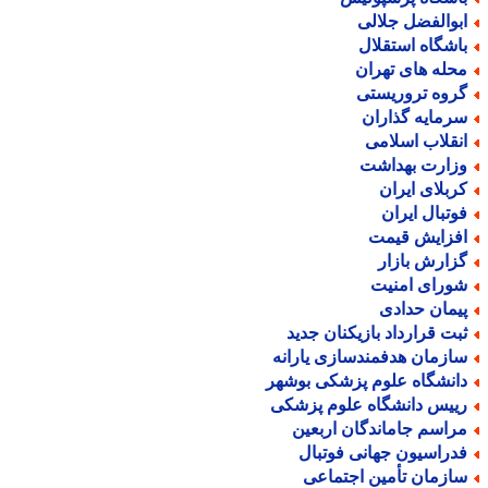
بوالفضل جلالی
اشگاه استقلال
حله های تهران
روه تروریستی
رمایه گذاران
نقلاب اسلامی
زارت بهداشت
ربلای ایران
وتبال ایران
فزایش قیمت
زارش بازار
ورای امنیت
یمان حدادی
بت قرارداد بازیکنان جدید
ازمان هدفمندسازی یارانه
انشگاه علوم پزشکی بوشهر
ییس دانشگاه علوم پزشکی
راسم جاماندگان اربعین
دراسیون جهانی فوتبال
ازمان تأمین اجتماعی