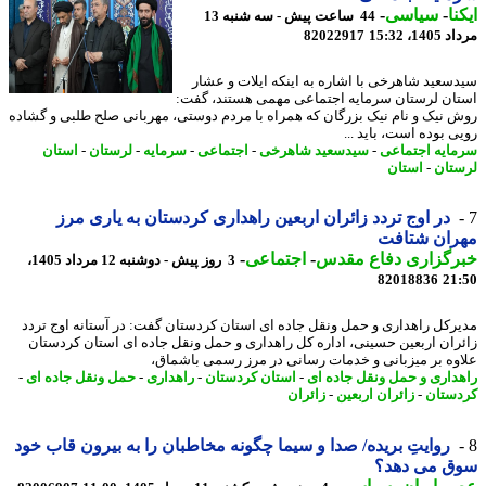
نا
-
سیاسی
-
44 ساعت پیش - سه شنبه 13
1، 15:32
82022917
سعید شاهرخی با اشاره به اینکه ایلات و عشار
ان لرستان سرمایه اجتماعی مهمی هستند، گفت:
 نیک و نام نیک بزرگان که همراه با مردم دوستی، مهربانی صلح طلبی و گشاده
ی بوده است، باید ...
ایه اجتماعی
-
سیدسعید شاهرخی
-
اجتماعی
-
سرمایه
-
لرستان
-
استان
تان
-
استان
در اوج تردد زائران اربعین راهداری کردستان به یاری مرز
ران شتافت
رگزاری دفاع مقدس
-
اجتماعی
-
3 روز پیش - دوشنبه 12 مرداد 1405،
82018836
21
رکل راهداری و حمل ونقل جاده ای استان کردستان گفت: در آستانه اوج تردد
ران اربعین حسینی، اداره کل راهداری و حمل ونقل جاده ای استان کردستان
وه بر میزبانی و خدمات رسانی در مرز رسمی باشماق،
داری و حمل ونقل جاده ای
-
استان کردستان
-
راهداری
-
حمل ونقل جاده ای
-
ستان
-
زائران اربعین
-
زائران
روایتِ بریده/ صدا و سیما چگونه مخاطبان را به بیرون قاب خود
ق می دهد؟