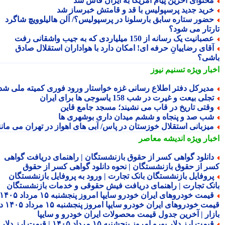
حتوای آخرین پیام آمریکا به ایران فاش شد
رید جدید پرسپولیس با قد و قامتش خبرساز شد
ضور ستاره سابق بارسلونا در پرسپولیس؟/ آلن هالیلوویچ شاگرد
رتار می شود؟
صبانیت یک رسانه از 150 میلیاردی که به جیب واشقانی رفت
قای رضاییانِ حرفه ای! امکان دارد با هواداران استقلال صادق
شی؟
بار ویژه
تسنیم نیوز
دیرکل دفتر اطلاع رسانی غزه خواستار ورود فوری کمیته ملی شد
جلی بیعت و غیرت در شب 158 یاسوجی ها برای ایران
قتی تاریخ در قاب می نشیند؛ مسجد جامع قاین
ب صد و پنجاه و ششم میدان داری بوشهری ها
یزبانی استقلال خوزستان در پاس/ آبی های اهواز در تهران می مانند
بار ویژه
اندیشه معاصر
انلود گواهی کسر از حقوق بازنشستگان | راهنمای دریافت گواهی
ر از حقوق بازنشستگان | نحوه دانلود گواهی کسر از حقوق
روفایل بازنشستگان بانک تجارت | ورود به پروفایل بازنشستگان
نک تجارت | راهنمای دریافت فیش حقوقی و خدمات بازنشستگان
قیمت خودروهای ایران خودرو سایپا امروز پنجشنبه ۱۵ مرداد ۱۴۰۵ |
قیمت خودروهای ایران خودرو سایپا امروز پنجشنبه ۱۵ مرداد ۱۴۰۵ در
زار | آخرین جدول قیمت محصولات ایران خودرو و سایپا
قیمت ارز دلار یورو امروز پنجشنبه ۱۵ مرداد ۱۴۰۵ | قیمت ارز دلار