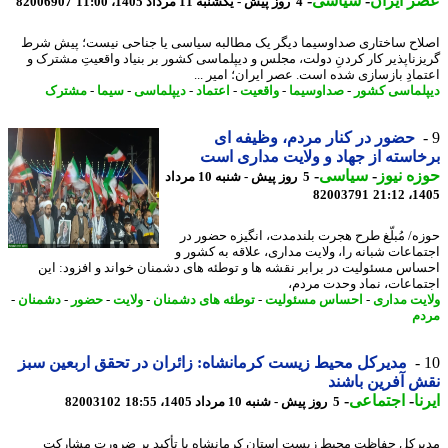
 ایران
-
سیاسی
-
4 روز پیش - یکشنبه 11 مرداد 1405، 11:00
82006907
اح ساختاری صداوسیما دیگر یک مطالبه سیاسی یا جناحی نیست؛ پیش شرط
زناپذیر کار کردنِ دولت، مجلس و دیپلماسی کشور بر بنیاد واقعیتِ مشترک و
مادِ بازسازی شده است. عصر ایران؛ امیر ...
لماسی کشور
-
صداوسیما
-
واقعیت
-
اعتماد
-
دیپلماسی
-
سیما
-
مشترک
حضور در کنار مردم، وظیفه ای
استه از جهاد و ولایت مداری است
ه نیوز
-
سیاسی
-
5 روز پیش - شنبه 10 مرداد
82003791
1405
ه/ مُبلّغ طرح هجرت بلندمدت، انگیزه حضور در
ماعات شبانه را، ولایت مداری، علاقه به کشور و
اس مسئولیت در برابر نقشه ها و توطئه های دشمنان خواند و افزود: این
ماعات، نماد وحدت مردم،
یت مداری
-
احساس مسئولیت
-
توطئه های دشمنان
-
ولایت
-
حضور
-
دشمنان
-
م
مدیرکل محیط زیست کرمانشاه: زائران در تحقق اربعین سبز
 آفرین باشند
ا
-
اجتماعی
-
5 روز پیش - شنبه 10 مرداد 1405، 18:55
82003102
رکل حفاظت محیط زیست استان کرمانشاه با تأکید بر ضرورت مشارکت