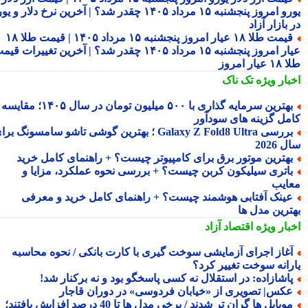
یورو امروز پنجشنبه ۱۵ مرداد ۱۴۰۵ چقدر شد؟ | آخرین نرخ دلار و یورو
بازار آزاد
قیمت طلا ۱۸ عیار امروز پنجشنبه ۱۵ مرداد ۱۴۰۵ | قیمت طلا ۱۸
عیار امروز پنجشنبه ۱۵ مرداد ۱۴۰۵ چقدر شد؟ | آخرین تغییرات قیمت
ار امروز
بار ویژه
تک ناک
بهترین سرمایه گذاری با ۵۰۰ میلیون تومان در سال ۱۴۰۵؛ مقایسه
مل گزینه های سودآور
بررسی Galaxy Z Fold8 Ultra ؛ بهترین گوشی تاشو سامسونگ برای
2026
هترین موتور برق برای کامپیوتر چیست؟ + راهنمای کامل خرید
اتری سیلیکون کربن چیست؟ + بررسی نحوه عملکرد، مزایا و
ایب
ینک آفتابی هوشمند چیست؟ + راهنمای کامل خرید و معرفی
ترین مدل ها
بار ویژه
اقتصاد آزاد
غاز اجرای آزمایشی سوخت گیری با کارت بانکی / نحوه محاسبه
رانه سوخت تغییر کرد؟
اشازاده: در استقلال نه کسی پاسخگو بود و نه برکنار شد!
کس| تصویری از «خیابان فردوسی» در دوران قاجار
موبایل ها گران تر شدند / برخی مدل ها تا 40 درصد افزایش یافتند؛