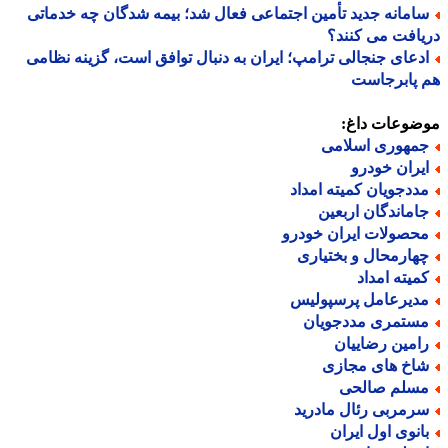
امانه جدید تأمین اجتماعی فعال شد؛ بیمه شدگان چه خدماتی
افت می کنند؟
دعای جنجالی ترامپ؛ ایران به دنبال توافق است، گزینه نظامی
 پابرجاست
ضوعات داغ:
مهوری اسلامی
یران خودرو
ددجویان کمیته امداد
اماندگان اربعین
حصولات ایران خودرو
هارمحال و بختیاری
میته امداد
دیرعامل پرسپولیس
ستمری مددجویان
امین رضاییان
اخ های مجازی
سلم صالحی
رمربی رئال مادرید
انوی اول ایران