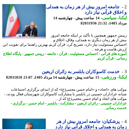
جامعه امروز بیش از هر زمان به همدلی
خلاق قرآنی نیاز دارد
نا
-
سیاسی
-
14 ساعت پیش - چهارشنبه 14
1، 21:32
82031936
س جمهور همچنین با تأکید بر اینکه جامعه امروز
 از هر زمان دیگری به همدلی، وفاق، اخلاق و
اس مسئولیت نیاز دارد، تصریح کرد: قرآن کریم بهترین راهنما برای تقویت این
ش هاست و هرچه ...
زه های قرآنی
-
احساس مسئولیت
-
قرآن
-
جامعه
-
رییس جمهور
-
پایگاه اطلاع
نی
-
قرآن کریم
خدمت کاسوکاران بابلسر به زائران اربعین
نا
-
ورزشی
-
15 ساعت پیش - چهارشنبه 14 مرداد 1405، 21:07
82031818
ب های «اتحاد» و «امام حسن مجتبی(ع)» که از ابتدای برگزاری اجتماعات
نه عزاداران حسینی در بابلسر با مشارکت کاسوکاران شهرستان فعال بودند، -
ب های اتحاد و امام حسن مجتبی(ع) که از ...
داران حسینی
-
زائران اربعین
-
مشارکت
-
بابلسر
-
امام حسن
-
برگزاری
-
ت رسانی
پزشکیان: جامعه امروز بیش از هر
ن به همدلی و اخلاق قرآنی نیاز دارد