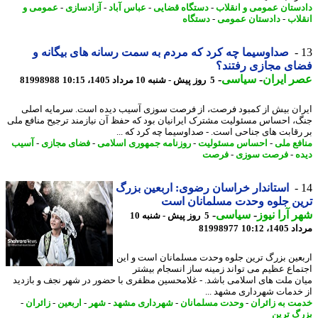
ستان عمومی و انقلاب
-
دستگاه قضایی
-
عباس آباد
-
آزادسازی
-
عمومی و
لاب
-
دادستان عمومی
-
دستگاه
صداوسیما چه کرد که مردم به سمت رسانه های بیگانه و
ای مجازی رفتند؟
 ایران
-
سیاسی
-
5 روز پیش - شنبه 10 مرداد 1405، 10:15
81998988
ران بیش از کمبود فرصت، از فرصت سوزی آسیب دیده است. سرمایه اصلی
، احساس مسئولیت مشترک ایرانیان بود که حفظ آن نیازمند ترجیح منافع ملی
رقابت های جناحی است. - صداوسیما چه کرد که ...
فع ملی
-
احساس مسئولیت
-
روزنامه جمهوری اسلامی
-
فضای مجازی
-
آسیب
ه
-
فرصت سوزی
-
فرصت
استاندار خراسان رضوی: اربعین بزرگ
ن جلوه وحدت مسلمانان است
 آرا نیوز
-
سیاسی
-
5 روز پیش - شنبه 10
1، 10:12
81998977
عین بزرگ ترین جلوه وحدت مسلمانان است و این
ماع عظیم می تواند زمینه ساز انسجام بیشتر
ن ملت های اسلامی باشد. - غلامحسین مظفری با حضور در شهر نجف و بازدید
خدمات شهرداری مشهد ...
ت به زائران
-
وحدت مسلمانان
-
شهرداری مشهد
-
شهر
-
اربعین
-
زائران
-
گ ترین