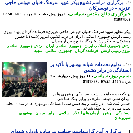
برگزاری مراسم تشییع پیکر شهید سرهنگ خلبان «یونس حاجی
زی» در تویسرکان
رگزاری دفاع مقدس
-
سیاسی
-
8 روز پیش - شنبه 10 مرداد 1405، 07:50
81997
ر مطهر شهید سرهنگ خلبان «یونس حاجی عزیزی» فرمانده گردان پهپاد نیروی
نی ارتش جمهوری اسلامی ایران در غرب کشور، امروز (شنبه) با حضور
ولان، - به گزارش خبرنگار دفاع پرس از همدان، ...
ش جمهوری اسلامی ایران
-
جمهوری اسلامی ایران
-
ارتش جمهوری اسلامی
-
وی زمینی ارتش
-
فرمانده گردان
-
جمهوری اسلامی
-
شهید
تداوم تجمعات شبانه بوشهر با تأکید بر
تادگی در برابر دشمن
یم نیوز
-
سیاسی
-
11 روز پیش - چهارشنبه 7
1، 07:55
81978232
یکصد و پنجاهمین شب ایستادگی بوشهری ها در
ان تجلی «بعثت ملی» در برابر جنگ شناختی
ن ثبت شد. - در یکصد و پنجاهمین شب ایستادگی بوشهری ها در میدان تجلی
ت ملی در برابر جنگ شناختی ...
تادگی
-
بوشهر
-
آرمان های انقلاب اسلامی
-
برابر
-
میدان
-
بوشهری
-
وندان
برگزاری آیین گرامیداشت حماسه مرصاد و یادواره شهدای