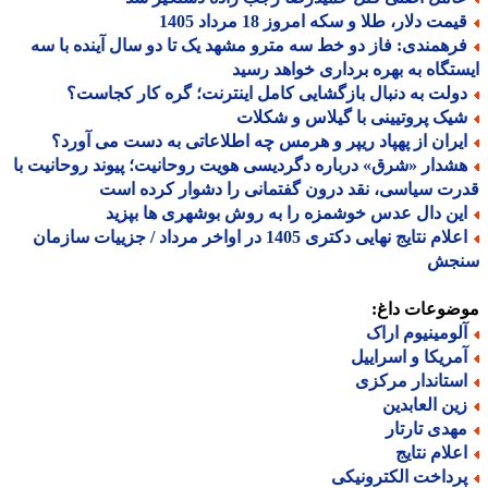
مت دلار، طلا و سکه امروز 18 مرداد 1405
رهمندی: فاز دو خط سه مترو مشهد یک تا دو سال آینده با سه
تگاه به بهره برداری خواهد رسید
ولت به دنبال بازگشایی کامل اینترنت؛ گره کار کجاست؟
یک پروتیینی با گیلاس و شکلات
یران از پهپاد ریپر و هرمس چه اطلاعاتی به دست می آورد؟
شدار «شرق» درباره دگردیسی هویت روحانیت؛ پیوند روحانیت با
ت سیاسی، نقد درون گفتمانی را دشوار کرده است
ین دال عدس خوشمزه را به روش بوشهری ها بپزید
اعلام نتایج نهایی دکتری 1405 در اواخر مرداد / جزییات سازمان
جش
ضوعات داغ:
لومینیوم اراک
مریکا و اسراییل
ستاندار مرکزی
ین العابدین
هدی تارتار
علام نتایج
رداخت الکترونیکی