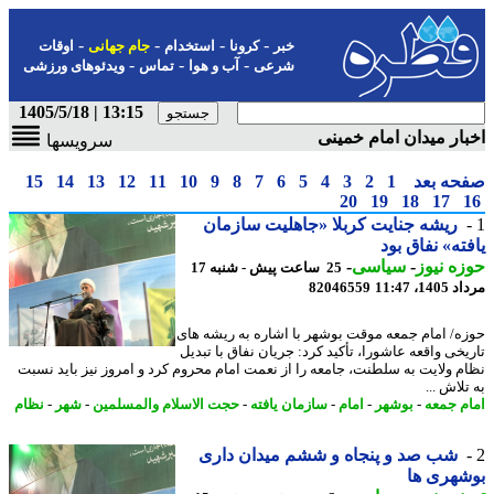
-
-
-
-
خبر
کرونا
استخدام
جام جهانی
اوقات
-
-
-
شرعی
آب و هوا
تماس
ویدئوهای ورزشی
13:15 | 1405/5/18
ار میدان امام خمینی
سرویسها
حه بعد
1
2
3
4
5
6
7
8
9
10
11
12
13
14
15
20
19
18
17
ریشه جنایت کربلا «جاهلیت سازمان
ته» نفاق بود
ه نیوز
-
سیاسی
-
25 ساعت پیش - شنبه 17
1، 11:47
82046559
ه/ امام جمعه موقت بوشهر با اشاره به ریشه های
یخی واقعه عاشورا، تأکید کرد: جریان نفاق با تبدیل
م ولایت به سلطنت، جامعه را از نعمت امام محروم کرد و امروز نیز باید نسبت
لاش ...
م جمعه
-
بوشهر
-
امام
-
سازمان یافته
-
حجت الاسلام والمسلمین
-
شهر
-
نظام
شب صد و پنجاه و ششم میدان داری
هری ها