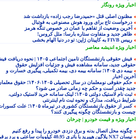
بار ویژه
رونگار
ظنون اصلی قتل «حمیدرضا رجب زاده» بازداشت شد
رخواست تاج برای ورود هوش مصنوعی به فوتبال
خرین وضعیت از تفاهم با عمان در خصوص تنگه هرمز
اهر جدید و متفاوت ستاره بارسا: مثل کروس!
س FIVB به کاپیتان ژاپن: تو در دنیا الهام بخشی
بار ویژه
اندیشه معاصر
فیش حقوقی بازنشستگان تامین اجتماعی ۱۴۰۵ | نحوه دریافت فیش
وقی جدید، سامانه مشاهده فیش و جزئیات افزایش حقوق
بیمه دی ۱۴۰۵؛ سامانه بیمه دی، بیمه تکمیلی، پیگیری خسارت و
رین اخبار
حکم حقوقی نومعلمان در سال تحصیلی ۱۴۰۵-۱۴۰۶؛ حقوق معلمان
ید چقدر است و حکم چه زمانی صادر می شود؟
ثبت نام لاستیک دولتی ۱۴۰۵؛ لینک سامانه خرید لاستیک دولتی،
ایط دریافت، مدارک و نحوه ثبت نام اینترنتی
کسر از حقوق بازنشستگان کشوری در تیرماه ۱۴۰۵؛ علت کسورات
ست و بازنشستگان چگونه پیگیری کنند؟
بار ویژه
و قیمت خودرو | چرخان
گونه محل اتصال بدنه و برق دزدی خودرو را پیدا و رفع کنیم
نیسان NX7 پلاگین هیبرید با باتری 40.95 کیلووات ساعتی و برد برقی