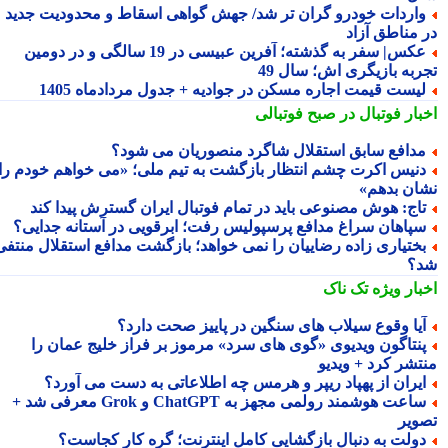
اردات خودرو گران تر شد/ جهش گواهی اسقاط و محدودیت جدید
 مناطق آزاد
عکس| سفر به گذشته؛ آفرین عبیسی در 19 سالگی و در دومین
ربه بازیگری اش؛ سال 49
یست قیمت اجاره مسکن در جوادیه + جدول مردادماه 1405
بار فوتبال در صبح فوتبالی
دافع سابق استقلال شاگرد منصوریان می شود؟
نیس اکرت چشم انتظار بازگشت به تیم ملی؛ «می خواهم خودم را
ان بدهم»
اج: هوش مصنوعی باید در تمام فوتبال ایران گسترش پیدا کند
پاهان سراغ مدافع پرسپولیس رفت؛ ابرقویی در آستانه جدایی؟
ختیاری زاده رضاییان را نمی خواهد؛ بازگشت مدافع استقلال منتفی
؟
بار ویژه
تک ناک
یا وقوع سیلاب های سنگین در پاییز صحت دارد؟
نتاگون ویدیوی «گوی های سرد» مرموز بر فراز خلیج عمان را
تشر کرد + ویدیو
یران از پهپاد ریپر و هرمس چه اطلاعاتی به دست می آورد؟
ساعت هوشمند رولمی مجهز به ChatGPT و Grok معرفی شد +
ویر
ولت به دنبال بازگشایی کامل اینترنت؛ گره کار کجاست؟