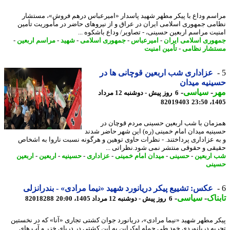
سم وداع با پیکر مطهر شهید پاسدار «امیرعباس درهم فروش»، مستشار
می جمهوری اسلامی ایران در عراق و از نیروهای حاضر در مأموریت تأمین
یت مراسم اربعین حسینی، - تصاویر/ وداع باشکوه ...
وری اسلامی ایران
-
امیرعباس
-
جمهوری اسلامی
-
شهید
-
مراسم اربعین
-
شار نظامی
-
تأمین امنیت
عزاداری شب اربعین قوچانی ها در
نیه میدان
ر
-
سیاسی
-
6 روز پیش - دوشنبه 12 مرداد
82019403
1405
مان با شب اربعین حسینی مردم قوچان در
نیه میدان امام خمینی (ره) این شهر حاضر شدند
ه عزاداری پرداختند. - نظرات حاوی توهین و هرگونه نسبت ناروا به اشخاص
قی و حقوقی منتشر نمی شود.نظراتی ...
اربعین
-
حسینی
-
میدان امام خمینی
-
عزاداری
-
حسینیه
-
اربعین
-
اربعین
نی
عکس: تشییع پیکر دریانورد شهید «نیما مرادی» - بندرانزلی
ناک
-
سیاسی
-
6 روز پیش - دوشنبه 12 مرداد 1405، 20:00
82018288
ر مطهر شهید «نیما مرادی»، دریانورد جوان کشتی تجاری «آنا» که در نخستین
به دریانوردی خود طی حمله اوکراین به این کشتی در دریای خزر و آب های