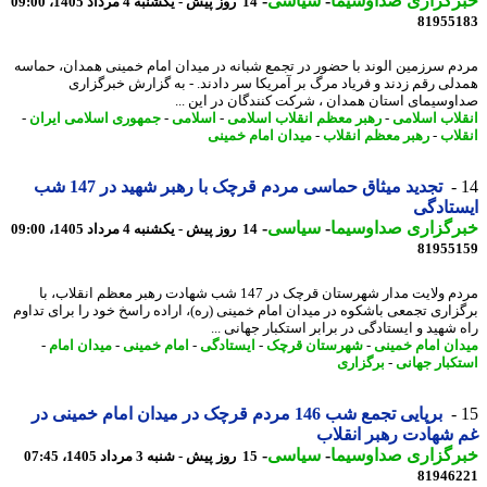
رگزاری صداوسیما
-
سیاسی
-
14 روز پیش - یکشنبه 4 مرداد 1405، 09:00
81955
م سرزمین الوند با حضور در تجمع شبانه در میدان امام خمینی همدان، حماسه
لی رقم زدند و فریاد مرگ بر آمریکا سر دادند. - به گزارش خبرگزاری
وسیمای استان همدان ، شرکت کنندگان در این ...
لاب اسلامی
-
رهبر معظم انقلاب اسلامی
-
اسلامی
-
جمهوری اسلامی ایران
-
لاب
-
رهبر معظم انقلاب
-
میدان امام خمینی
تجدید میثاق حماسی مردم قرچک با رهبر شهید در 147 شب
تادگی
رگزاری صداوسیما
-
سیاسی
-
14 روز پیش - یکشنبه 4 مرداد 1405، 09:00
81955
مردم ولایت مدار شهرستان قرچک در 147 شب شهادت رهبر معظم انقلاب، با
زاری تجمعی باشکوه در میدان امام خمینی (ره)، اراده راسخ خود را برای تداوم
 شهید و ایستادگی در برابر استکبار جهانی ...
ان امام خمینی
-
شهرستان قرچک
-
ایستادگی
-
امام خمینی
-
میدان امام
-
کبار جهانی
-
برگزاری
برپایی تجمع شب 146 مردم قرچک در میدان امام خمینی در
شهادت رهبر انقلاب
رگزاری صداوسیما
-
سیاسی
-
15 روز پیش - شنبه 3 مرداد 1405، 07:45
81946