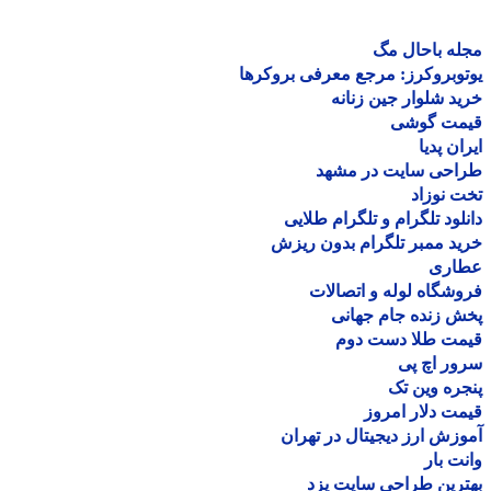
ه باحال مگ
وبروکرز: مرجع معرفی بروکرها
د شلوار جین زنانه
مت گوشی
ان پدیا
احی سایت در مشهد
 نوزاد
لود تلگرام و تلگرام طلایی
د ممبر تلگرام بدون ریزش
اری
شگاه لوله و اتصالات
 زنده جام جهانی
مت طلا دست دوم
ر اچ پی
ره وین تک
ت دلار امروز
زش ارز دیجیتال در تهران
ت بار
رین طراحی سایت یزد