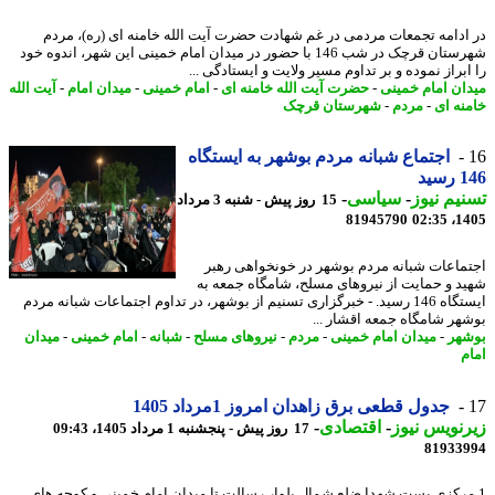
ادامه تجمعات مردمی در غم شهادت حضرت آیت الله خامنه ای (ره)، مردم
شهرستان قرچک در شب 146 با حضور در میدان امام خمینی این شهر، اندوه خود
براز نموده و بر تداوم مسیر ولایت و ایستادگی ...
ان امام خمینی
-
حضرت آیت الله خامنه ای
-
امام خمینی
-
میدان امام
-
آیت الله
نه ای
-
مردم
-
شهرستان قرچک
اجتماع شبانه مردم بوشهر به ایستگاه
ید
یم نیوز
-
سیاسی
-
15 روز پیش - شنبه 3 مرداد
81945790
1405
ماعات شبانه مردم بوشهر در خونخواهی رهبر
د و حمایت از نیروهای مسلح، شامگاه جمعه به
ایستگاه 146 رسید. - خبرگزاری تسنیم از بوشهر، در تداوم اجتماعات شبانه مردم
هر شامگاه جمعه اقشار ...
هر
-
میدان امام خمینی
-
مردم
-
نیروهای مسلح
-
شبانه
-
امام خمینی
-
میدان
م
جدول قطعی برق زاهدان امروز 1مرداد 1405
نویس نیوز
-
اقتصادی
-
17 روز پیش - پنجشنبه 1 مرداد 1405، 09:43
81933
مرکزی پست شهدا ضلع شمال بلوار رسالت تا میدان امام خمینی و کوچه های