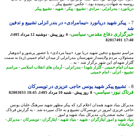
یه به شهادت رسیده بود، - عکس: تشییع پیکر ...
انورد
-
بندرانزلی
-
مرادی
-
تشییع
-
پیکر
-
شهید
-
تشییع پیکر
پیکر شهید دریانورد «نیمامرادی» در بندر انزلی تشییع و تدفین
رگزاری دفاع مقدس
-
سیاسی
-
6 روز پیش - دوشنبه 12 مرداد 1405،
82017491
17
سم تشییع و تدفین شهید دریا نورد «نیما مردادی» با حضور پرشور و اندوهبار
ولان، مردم ولایتمدار شهرستان بندرانزلی از میدان امام خمینی (ره) به سمت
ار شهدای این شهر برگزار شد. - به ...
ان امام خمینی
-
گلزار شهدا
-
بندرانزلی
-
آرمان های انقلاب اسلامی
-
مراسم
یع
-
انزلی
-
امام خمینی
تشییع پیکر شهید یونس حاجی عزیزی در تویسرکان
اک نیوز
-
سیاسی
-
8 روز پیش - شنبه 10 مرداد 1405، 18:45
82003033
رکل بنیاد شهید همدان اعلام کرد که پیکر مطهر شهید سرهنگ خلبان یونس
ی عزیزی امروز در تویسرکان تشییع و به خاک سپرده شد. - به گزارش فرتاک
ز؛ مجید صفدریان، مدیرکل بنیاد شهید و امور ...
د شهید و امور ایثارگران
-
شهید
-
بنیاد شهید
-
ایثارگران
-
تویسرکان
-
مدیرکل
-
انشاه