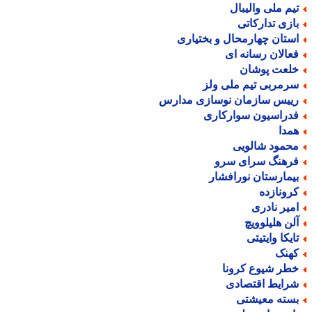
یم ملی والیبال
ازی تدارکاتی
ستان چهارمحال و بختیاری
عالان رسانه ای
لعت پوشان
رمربی تیم ملی ولز
ییس سازمان نوسازی مدارس
دراسیون سوارکاری
مدا
حمود شالویی
رهنگ سرای سرو
یمارستان نورافشار
رونازده
میر نادری
لن هلیلوویچ
ایکا وایتیتی
هنک
طر شیوع کرونا
رایط اقتصادی
سته معیشتی