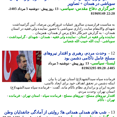
اشی در همدان + تصاویر
رگزاری دفاع مقدس
-
سیاسی
-
13 روز پیش - دوشنبه 5 مرداد 1405،
81969149
22
مناسبت فرارسیدن سالروز عملیات غرورآفرین مرصاد، آیین گرامیداشت
ای والامقام سایت راداری سوباشی با حضور نماینده ولی فقیه در استان
ان، - به گزارش خبرنگار دفاع پرس از همدان، همزمان ...
ینده ولی فقیه در استان
-
نماینده ولی فقیه
-
همدان
-
شهدای
-
گرامیداشت
-
باشی
-
آیت الله حبیب الله شعبانی
وحدت مردم، رهبری و اقتدار نیروهای
ح عامل ناکامی دشمن بود
نا
-
سیاسی
-
13 روز پیش - دوشنبه 5 مرداد
81963295
1405
انده سپاه سیدالشهدا(ع) استان تهران با بیان
که دشمن در تحقق اهداف خود برای ایجاد ناامنی،
یه ایران و براندازی نظام ناکام ماند، گفت: - فرمانده سپاه سیدالشهدا(ع)
ان تهران: وحدت مردم،
دار نیروهای مسلح
-
نیروهای مسلح
-
فرمانده سپاه
-
استان تهران
-
فرمانده
-
ان
-
ناکام
شب های همدلی همدانی ها؛ روایتی از آمادگی جانفدایان وطن