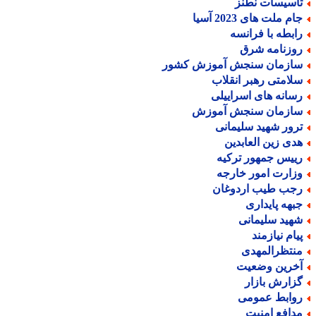
اسیسات نطنز
م ملت های 2023 آسیا
ابطه با فرانسه
وزنامه شرق
ازمان سنجش آموزش کشور
لامتی رهبر انقلاب
سانه های اسراییلی
ازمان سنجش آموزش
رور شهید سلیمانی
دی زین العابدین
ییس جمهور ترکیه
زارت امور خارجه
جب طیب اردوغان
بهه پایداری
هید سلیمانی
یام نیازمند
نتظرالمهدی
خرین وضعیت
زارش بازار
وابط عمومی
دافع امنیت