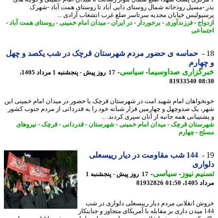
 -مسیل رودخانه شمال روستای دایی آباد تا روستای همت آباد -شهرک
پولیس خیابان مجدیه سرتاسر ضلع غرب انشعاب آزادی ...
واج
-
فرزندآوری
-
برخوردار
-
در ایران
-
میدان امام خمینی
-
روستای همت آباد
-
ماعی
حماسه ی حضور مردم شهرستان قرچک در شب یکصد و چهل
هارم
رگزاری صداوسیما
-
سیاسی
-
17 روز پیش - پنجشنبه 1 مرداد 1405،
81933540
08
خواهان امام شهید امت در شهرستان قرچک با حضور در میدان امام خمینی این
، یک صدوچهل و چهارمین قرار شبانه خود را به قدردانی از مردم جنوب کشور
تیبانی همه جانبه از آنان سپری کردند. ...
ستان قرچک
-
میدان امام خمینی
-
شهرستان
-
قدردانی
-
قرچک
-
نیروهای
ح
-
چهارم
144 شب مقاومت در دیار رییسعلی
اری
یم نیوز
-
سیاسی
-
17 روز پیش - پنجشنبه 1
1، 01:50
81932826
ش انقلابی مردم دیار رییسعلی دلواری در شب
144 میدن داری بر مقابله با آمریکای متجاوز و جنایتکار