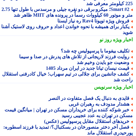
 معرفی شد
Smart #2؛ میکرو-برقی دو نفره جیلی و مرسدس با طول تنها 2.75
ور 60 کیلووات رسماً در پرونده های MIIT ظاهر شد
روش ویژه تویوتا Rav4 ره نیاز ایستا
کبار برای همیشه با نحوه خواندن اعداد و حروف روی لاستیک آشنا
ید
بار ویژه
روز نو
کلیف بیفوما با پرسپولیس چه شد؟
وایت فرزند لاریجانی از تلاش های پدرش در صدا و سیما
ضعیت جو بایدن وخیم شد
یمت نیسان تیانا جدید در ایران مرداد 1405
شف جانشین برای جلالی در تیم سهراب؛ خیال کادرفنی استقلال
حت شد
بار ویژه
سرنویس
ایدی به دنبال یک فصل متفاوت در النصر
شدار مدودف به رهبران غربی
بر شوکه کننده برای خریداران مسکن در تهران | میانگین قیمت
کن در تهران به عدد عجیبی رسید
ریدهای استقلال مقابل پرسپولیس (عکس)
صل آخر دختر منصورخان در بسکتبال؟/ تمدید با فرزند اسطوره:
رحیدری استقلال ماند