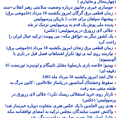
ارمحال و بختیاری )
وسازی خبری رجانیوز درباره وضعیت سلامتی رهبر انقلاب+سند
ان قطعی برق گرگان امروز یکشنبه 18 مرداد (خاموشی برق)
شنهاد سپاهان برای جذب 2 بازیکن پرسپولیس
دیده ملی پوش یک قدم به پرسپولیس نزدیک تر شد
لالی لای زرورق در پرسپولیس! (عکس)
ک کشور دیگر به «توافق مکه» می پیوندد| ترکیه خیال ایران را
حت کرد
ان قطعی برق زنجان امروز یکشنبه 18 مرداد (خاموشی برق)
یازمند روی لبه ی تیغ؛ تکرارِ اشتباهاتِ فصل قبل در بازی با
مینیوم!
ویدیو| خلاصه بازی بارسلونا مقابل ناتینگام و اودینزه/ تورنمنت 45
قه ای!
ل ابجد امروز یکشنبه 18 مرداد ماه 1405
قوط وحشتناک آسانسور در پاساژ علاءالدین / کابین مرگ به
قه منفی سه رفت
ارتار روی خرید استقلالی ریسک نکرد؛/ جلالی لای زرورق در
سپولیس! (عکس)
دی زین العابدین با یک عکس هنری متفاوت دوباره خبرساز شد!
اکنش عجیب نمایندگان مجلس ترکیه به امضای توافقنامه مکه
امل اصلی قتل حمیدرضا رجب زاده دستگیر شد