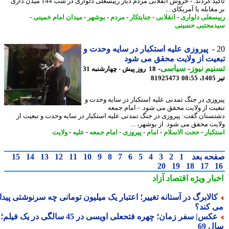
تاکید کردند. - خروش انقلابی مردم دیار رییسعلی دلواری در شب 144 میدن داری
قابله با آمریکای ...
سعلی دلواری
-
انقلابی
-
جنایتکار
-
مردم
-
بوشهر
-
میدان امام خمینی
-
مجتبی حسینی
پیروزی علیه استکبار در سایه وحدت و
یت از ولایت محقق می شود
یم نیوز
-
سیاسی
-
18 روز پیش - چهارشنبه 31
0
81925473
وزی در جنگ تمدنی علیه استکبار در سایه وحدت و
یت از ولایت محقق می شود. - امام جمعه
ستان گفت: پیروزی در جنگ تمدنی علیه استکبار در سایه وحدت و تبعیت از
یت محقق می شود. از بوشهر، ...
کبار
-
حجت الاسلام
-
امام
-
پیروزی
-
امام جمعه
-
علیه
-
ولایت
حه بعد
1
2
3
4
5
6
7
8
9
10
11
12
13
14
15
20
19
18
17
بار ویژه
اقتصاد آزاد
الابرگ در آستانه تغییر؛ اعتبار یک میلیون تومانی چه سرنوشتی پیدا
 کند؟
عکس| سفر زمان؛ چهره فتحعلی اویسی در 45 سالگی در یک فیلم؛
 69