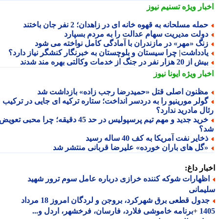
بار ویژه
تسنیم نیوز
مله مسلحانه به قهوه خانه ای در زاهدان؛ 2 نفر جان باختند
ولت مدیریت سهام عدالت را به مردم بسپارد
نگ «مهر» در مازندران با آمادگی کامل نواخته می شود
ادداشت| چرا سیستان و بلوچستان به خبرنگار کنشگر نیاز دارد؟
 از 20 هزار نفر در جنگ از خدمات وکالتی بهره مند شدند
بار ویژه
ایونا نیوز
ظنون اصلی قتل «حمیدرضا رجب زاده» بازداشت شد
ولر مورینیو را به دردسر انداخت؛ ستاره ترکیه ای جایی در ترکیب
ال مادرید ندارد؟
خرید جدید و مهم تیم پرسپولیس در حد 45 دقیقه؛ چرا محبی تعویض
؟
خایر نفت آمریکا به کف 40 ساله رسید
گل های باران خورده» علیرضا قربانی منتشر شد
ار داغ:
ظهارات شوکه کننده خرازی درباره عامل سوم ترور شهید
مانی
جدول قطعی برق شهرکرد، بروجن و لردگان امروز 18 مرداد
1405 +برنامه خاموشی فلارد، فارسان، فرخشهر، اردل و...