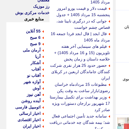
معلمان
مرداد 1405
رز موزیک
قیمت دلار و قیمت یورو امروز
خدمات مرکزی بوش
پنجشنبه 15 مرداد 1405 + جدول
منابع خبری
جوانی که در درگیری نابینا شد،
ان
قصاص چشم خواست
55 آنلاین
فال ابجد | فال ابجد فردا جمعه 16
6 صبح
مرداد ماه 1405
9 صبح
فیلم های سینمایی آخر هفته
آرمان ملی
تلویزیون (15 و 16 مرداد 1405) +
آریا
خلاصه داستان و زمان پخش
آشکار
حضور حدود 25 هزار نفری شرکت
آفتاب
کنندگان جاماندگان اربعین در کربلای
آفتاب نو
ایران
از سوی
آوازه شهر
مطبوعات 15 مردادماه خراسان
آوش
رضوی/بازار ساعت به وقت پکن
آهن نیوز
وزیر بهداشت برای تکمیل بیمارستان
آینده روشن
17 شهریور برازجان دستورات ویژه
اتومبیل فارسی
صادر کرد
اخبار ارسالی
سامانه جدید تأمین اجتماعی فعال
اخبار اقتصادی
شد؛ بیمه شدگان چه خدماتی دریافت
اخبار ایران
می کنند؟