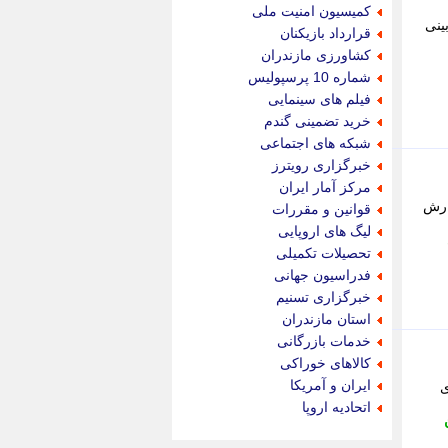
جام جم
کمیسیون امنیت ملی
جدید پرس
ینی
قرارداد بازیکنان
جماران
کشاورزی مازندران
جوان ایرانی
شماره 10 پرسپولیس
جهان مانا
فیلم های سینمایی
جهان نگر
خرید تضمینی گندم
جهان نیوز
شبکه های اجتماعی
چطور
خبرگزاری رویترز
چمپیونات
مرکز آمار ایران
چمدون
ارش
قوانین و مقررات
چه خبر
لیگ های اروپایی
حادثه 24
تحصیلات تکمیلی
حرف تو
فدراسیون جهانی
حوادث پلاس
خبرگزاری تسنیم
حوزه نیوز
استان مازندران
خبر آنلاین
خدمات بازرگانی
خبر جنوب
کالاهای خوراکی
خبر سیاسی
ایران و آمریکا
ی
خبر گردون
اتحادیه اروپا
خبر ورزشی
خبرجو