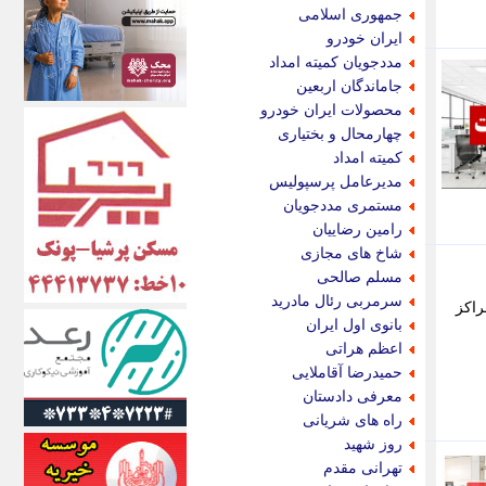
اکونیوز
جمهوری اسلامی
الف
ایران خودرو
انتشار آنلاین
مددجویان کمیته امداد
اندیشه قرن
جاماندگان اربعین
اندیشه معاصر
محصولات ایران خودرو
اندیشه ها
چهارمحال و بختیاری
انرژی پرس
کمیته امداد
ای استخدام
مدیرعامل پرسپولیس
ایتنا
مستمری مددجویان
ایراف
رامین رضاییان
ایران آرت
شاخ های مجازی
ایران آنلاین
مسلم صالحی
ایران زندگی
سرمربی رئال مادرید
راکز
ایران فوری
بانوی اول ایران
ایرانی روز
اعظم هراتی
ایرانیتال
حمیدرضا آقاملایی
ایرنا
معرفی دادستان
ایسکانیوز
راه های شریانی
ایسنا
روز شهید
ایکنا
تهرانی مقدم
ایلنا