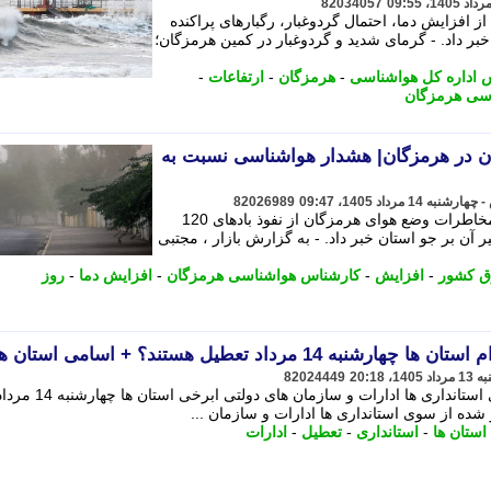
82034057
افزایش دما، احتمال گردوغبار، رگبارهای پراکنده
خبر داد. - گرمای شدید و گردوغبار در کمین هرمزگان؛
 اداره کل هواشناسی
-
هرمزگان
-
ارتفاعات
-
سی هرمزگان
 روزه سیستان در هرمزگان| هشدار هواشناسی نسبت به
82026989
رییس اداره پیش بینی و مدیریت بحران مخاطرات وضع هوای هرمزگان از نفوذ بادهای 120
آن بر جو استان خبر داد. - به گزارش بازار ، مجتبی
 کشور
-
افزایش
-
کارشناس هواشناسی هرمزگان
-
افزایش دما
-
روز
 مرداد تعطیل هستند؟ + اسامی استان ها
82024449
براساس اطلاعیه های صادر شده از سوی استانداری ها ادارات و سازمان 
استان ها
-
استانداری
-
تعطیل
-
ادارات