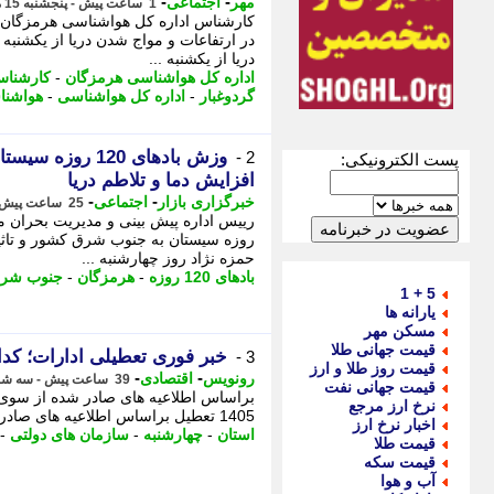
-
-
مهر
اجتماعی
1 ساعت پیش - پنجشنبه 15 مرداد 1405، 09:55
کارشناس اداره کل هواشناسی هرمزگان از 
در ارتفاعات و مواج شدن دریا از یکشنبه 
دریا از یکشنبه ...
اداره کل هواشناسی هرمزگان
-
کارشناس
گردوغبار
-
اداره کل هواشناسی
-
هواشنا
وزش بادهای 120
2 -
پست الکترونیکی:
افزایش دما و تلاطم دریا
-
-
خبرگزاری بازار
اجتماعی
25 ساعت پیش - چهارشنبه 14 مرداد 1405، 09:47
روزه سیستان به جنوب شرق کشور و تاثیر 
حمزه نژاد روز چهارشنبه ...
بادهای 120 روزه
-
هرمزگان
-
جنوب شرق
5 + 1
یارانه ها
مسکن مهر
قیمت جهانی طلا
خبر فوری تعطیلی ادارات؛ کدام استان ها چهارشنبه 14
3 -
قیمت روز طلا و ارز
-
-
رونویس
اقتصادی
39 ساعت پیش - سه شنبه 13 مرداد 1405، 20:18
قیمت جهانی نفت
نرخ ارز مرجع
1405 تعطیل براساس اطلاعیه های صادر شده از سوی استانداری ها ادارات و سازمان ...
اخبار نرخ ارز
استان
-
چهارشنبه
-
سازمان های دولتی
-
قیمت طلا
قیمت سکه
آب و هوا