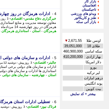
بازار کار
افغانستان
تاجیکستان
ادارات هرمزگان در روز چهارشنبه 14 مردادماه تع
ویدئو های ورزشی
4 -
طنز و کاریکاتور
-
-
خبرگزاری دفاع مقدس
اقتصادی
3 روز پیش - دوشنبه 12 مرداد 1405، 14:30
بازار آتی سکه
معاون توسعه مدیریت و منابع استانداری
هرمزگان در روز چهارشنبه 14 مردادماه خبر داد. - به گزارش دفاع پرس از هرمزگان، ...
هرمزگان
-
استان
-
استانداری هرمزگان
-
اونس طلا
2,671.55
▼
طلای 18
39,051,000
سکه امامی
460,900,000
بهار ازادی
410,200,000
ادارات و سازمان های دولتی این استان ها 
5 -
دلار امریکا
-
-
جالبتر
اقتصادی
3 روز پیش - دوشنبه 12 مرداد 1405، 13:27
یورو
استانداری ها ادارات و سازمان های دولتی ابرخی ا
لیر ترکیه
استان
-
چهارشنبه
-
سازمان های دولتی
-
درهم امارات
پوند انگلیس
بیت کویین
بیشتر + کد نمایش
تعطیلی ادارات استان هرمزگان در 14 
6 -
-
-
فرتاک نیوز
اقتصادی
3 روز پیش - دوشنبه 12 مرداد 1405، 12:35