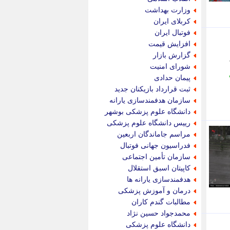
پویه آنلاین
وزارت بهداشت
پیام نفت
کربلای ایران
تابناک
فوتبال ایران
تازه نیوز
افزایش قیمت
تبیان
گزارش بازار
تجارت نیوز
شورای امنیت
تحریریه
پیمان حدادی
ترابر نیوز
ثبت قرارداد بازیکنان جدید
ترفندباز
سازمان هدفمندسازی یارانه
تریبون اقتصاد
دانشگاه علوم پزشکی بوشهر
تسنیم نیوز
رییس دانشگاه علوم پزشکی
تک ناک
مراسم جاماندگان اربعین
تکراتو
فدراسیون جهانی فوتبال
توریسم آنلاین
سازمان تأمین اجتماعی
تولید نیوز
کاپیتان اسبق استقلال
تیتر فوری
هدفمندسازی یارانه ها
تیکنا
درمان و آموزش پزشکی
جاب ویژن
مطالبات گندم کاران
جار نیوز
محمدجواد حسین نژاد
جالبتر
دانشگاه علوم پزشکی