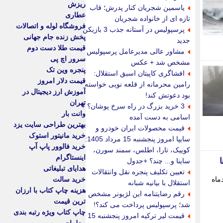
ریزش
یاسمین شجریان کنار پدرش؛ قاب
عطاری
تازه ای از خانواده شجریان
فروشگاه لوله و اتصالات
پرسپولیس در آستانه جذب 3 بازیکن
پخش زنده جام جهانی
جدید
قیمت طلا دست دوم
مشاور عالی مدیرعامل پرسپولیس
سرور اچ پی
مشخص شد + عکس
پنجره وین تک
افشاگری کاپیتان اسبق استقلال:
قیمت دلار امروز
رامین محرمانه از قلعه نویی خواسته
آموزش ارز دیجیتال در
بود دعوتش کند!
تهران
3 خرید بزرگ در راه سرخ پوشان؟ +
وانت بار
اسامی به دست آمده
بهترین طراحی سایت یزد
قیمت محصولات ایران خودرو و
خرید مانیتور استوک
سایپا امروز پنجشنبه 15 مرداد 1405:
خرید فالوور پاپ آپ
کوییک، تارا، اطلس، سمند سورن،
اینستاگرام
ساینا و... چند؟ +جدول
هدایای تبلیغاتی
تعیین تکلیف پنجره نقل وانتقالات
های دولتی ابرخی استان ها چهارشنبه 14 مردادماه
خرید سالت
استقلال با بیانیه شبانه
هزینه چاپ کتاب با ارزان
رقم رضایتنامه این لژیونر مشخص
ترین قیمت
شد؛ پرسپولیس پرداخت می کند؟!
چاپ کتاب ویژه رتبه بندی
قیمت لیر ترکیه امروز پنجشنبه 15