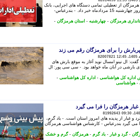
82014659
هرمزگان از تعطیلی تمامی دستگاه های اجرایی، بانک
ها و مراکز آموزشی استان هرمزگان در روز چهارشنبه 15 مردادماه خبر داد. - بندرعباس-
انداری هرمزگان
-
چهارشنبه
-
استان هرمزگان
-
پربارش را برای هرمزگان رقم می زند
82007821
ت: ال نینو امسال نوید آغاز به موقع بارش های
ای بارشی در آبان ماه خواهد بود. - سی سی پور: ال
 اداره کل هواشناسی
-
اداره کل هواشناسی
-
-
هواشناسی
 غبار هرمزگان را فرا می گیرد
81992643
 و غبار از پدیده های امروز استان است. - باد گرم،
را می گیرد بندرعباس - کارشناس هواشناسی هرمزگان
گان
-
گرد و غبار
-
باد گرم
-
هرمزگان
-
گرم و خشک