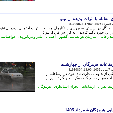
مقابله با اثرات پدیده ال نینو
81989823
رمزگان در نشستی به بررسی راهکارهای مقابله با اثرات احتمالی پدیده ال نینو
د رجایی
-
سازمان هواشناسی کشور
-
احتمال
-
بنادر و دریانوردی
-
هواشناسی
رتفاعات هرمزگان از چهارشنبه
81980804
 از تداوم ناپایداری های جوی در ارتفاعات از
داد حسن زاده در گفت وگو با خبرنگار تسنیم در
یت بحران
-
ارتفاعات
-
بحران استانداری
-
هرمزگان
-
ان 4 مرداد 1405