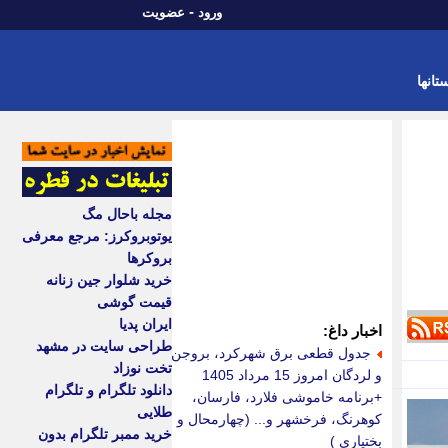
-
ورود
عضویت
تانها
مجله باحال مگ
یوتوبروکرز: مرجع معرفی
بروکرها
خرید شلوار جین زنانه
قیمت گوشی
ایران پدیا
اخبار داغ:
طراحی سایت در مشهد
جدول قطعی برق شهرکرد، بروجن
تخت نوزاد
و لردگان امروز 15 مرداد 1405
دانلود تلگرام و تلگرام
+برنامه خاموشی فلارد، فارسان،
طلایی
کوهرنگ، فرخشهر و... (چهارمحال و
خرید ممبر تلگرام بدون
بختیاری )