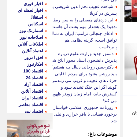
اخبار فوری
شباهت عجیب نجم الدین شریعتی به
اخبار لحظه ای
پسرش در کربلا
استقلال
این دردهای مفصلی را به سن ربط
اسکناس
ندهید؛ یک هشدار مهم پشت آن هاست
اسمارتک نیوز
ادعای جنجالی ترامپ؛ ایران به دنبال
اصلاحات نیوز
توافق است، گزینه نظامی هم
اطلاعات آنلاین
پابرجاست
اعتماد آنلاین
دستور جدید وزارت علوم درباره
افق امروز
پذیرش دانشجوی استاد محور ابلاغ شد
افکارنیوز
دکترحسن روحانی:دنبال چه هستیم؟
اقتصاد 100
باید روشن بشود برای مردم. اقلیتی
اقتصاد 24
حرف های عجیب و غریب می زنندمی
اقتصاد آزاد
گویند اگر این جنگ تشدید شود و
اقتصاد آنلاین
گسترش بیابد، امام زمان زودتر ظهور
اقتصاد ایران
می کند!
اقتصاد معاصر
روزنامه جمهوری اسلامی خواستار
اقتصاد نیوز
ان
برخورد قضایی با باقر خرازی و نیلی
اکو ایران
شد
اکوفارس
اکونگار
موضوعات داغ: