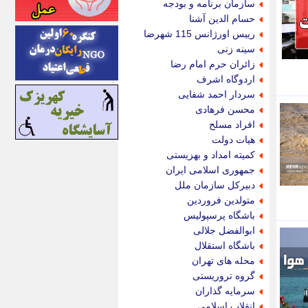
سازمان برنامه و بودجه
اینتیتر
حسام الدین آشنا
ایونا نیوز
رییس اورژانس 115 شهرضا
بازتاب آنلاین
سینه زنی
باشگاه خبرنگاران
زائران حرم امام رضا
باغستان نیوز
اردوگاه اشرف
بامبوک
سردار احمد شفایی
ببین و بخون
محسن فرهادی
بدینسان
افراد مسلح
بنکر
هیات دولت
بیت ران
کمیته امداد و بهزیستی
پارس فوتبال
جمهوری اسلامی ایران
پارسینه
دبیرکل سازمان ملل
پارسینه پلاس
متولدین فروردین
پاز آنلاین
باشگاه پرسپولیس
پاس گل
ابوالفضل جلالی
پانا
باشگاه استقلال
پرتو نیوز
محله های تهران
پرسون
گروه تروریستی
پنجره نیوز
سرمایه گذاران
پویامگ
انقلاب اسلامی