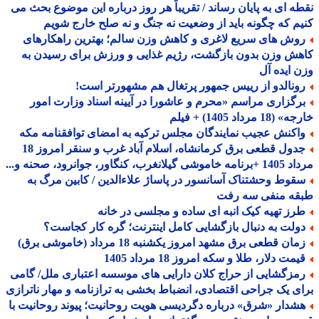
ه ای به پایان رساند / تقریباً هر روز درباره این موضوع بحث می
م که چگونه باید از وضعیت نه جنگ و نه صلح خارج شویم
وش های سریع لاغری و کاهش وزن سالم؛ بهترین راهکارهای
ش وزن بدون بازگشت، رژیم غذایی و ورزش برای رسیدن به
 ایده آل
ونالدو از رییس جمهور پرتغال هم مشهورتر است!
رگزاری مراسم «محرم و عاشورا در آیینه اسناد وزارت امور
18 مرداد 1405) + فیلم
اکنش عجیب نمایندگان مجلس ترکیه به امضای توافقنامه مکه
جدول قطعی برق کرمانشاه، اسلام آباد غرب و سنقر امروز 18
 گیلانغرب، کنگاور، جوانرود، صحنه و...
قوط وحشتناک آسانسور در پاساژ علاءالدین / کابین مرگ به
قه منفی سه رفت
رز تهیه کیک انبه ای ساده و مجلسی در خانه
ولت به دنبال بازگشایی کامل اینترنت؛ گره کار کجاست؟
ان قطعی برق مشهد امروز یکشنبه 18 مرداد (خاموشی برق)
مت دلار، طلا و سکه امروز 18 مرداد 1405
مزگشایی از حراج کلان دارایی های موسسه اعتباری ملل/ گامی
ی یک جراحی اقتصادی، انضباط بخشی به ترازنامه و مهار ناترازی
شدار «شرق» درباره دگردیسی هویت روحانیت؛ پیوند روحانیت با