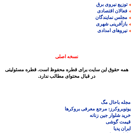
وزیع نیروی برق
عالان اقتصادی
جلس نمایندگان
ازآفرینی شهری
یروهای امدادی
نسخه اصلی
مه حقوق این سایت برای قطره محفوظ است. قطره مسئولیتی
در قبال محتوای مطالب ندارد.
ه باحال مگ
وبروکرز: مرجع معرفی بروکرها
د شلوار جین زنانه
مت گوشی
ان پدیا