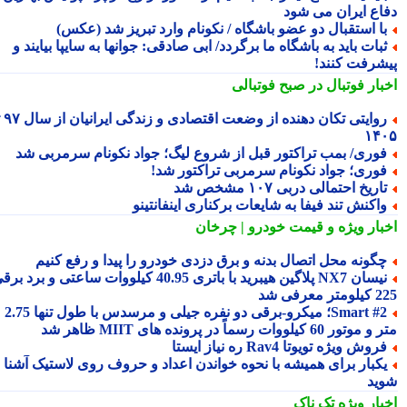
اع ایران می شود
ا استقبال دو عضو باشگاه / نکونام وارد تبریز شد (عکس)
بات باید به باشگاه ما برگردد/ ابی صادقی: جوانها به سایپا بیایند و
شرفت کنند!
بار فوتبال در صبح فوتبالی
روایتی تکان دهنده از وضعت اقتصادی و زندگی ایرانیان از سال ۹۷ تا
۱۴
وری/ بمب تراکتور قبل از شروع لیگ؛ جواد نکونام سرمربی شد
وری؛ جواد نکونام سرمربی تراکتور شد!
اریخ احتمالی دربی ۱۰۷ مشخص شد
اکنش تند فیفا به شایعات برکناری اینفانتینو
بار ویژه
و قیمت خودرو | چرخان
گونه محل اتصال بدنه و برق دزدی خودرو را پیدا و رفع کنیم
نیسان NX7 پلاگین هیبرید با باتری 40.95 کیلووات ساعتی و برد برقی
 معرفی شد
Smart #2؛ میکرو-برقی دو نفره جیلی و مرسدس با طول تنها 2.75
ور 60 کیلووات رسماً در پرونده های MIIT ظاهر شد
روش ویژه تویوتا Rav4 ره نیاز ایستا
کبار برای همیشه با نحوه خواندن اعداد و حروف روی لاستیک آشنا
ید
بار ویژه
تک ناک