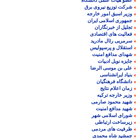
ضو هیأت علمی دانشگاه
رکت توزیع نیروی برق
زیر اسبق امور خارجه
مهوری اسلامی ایران
جلیل از خبرنگاران
عالیت های اقتصادی
رمربی رئال مادرید
ستقلال و پرسپولیس
هدای مدافع امنیت
ایزه نوبل ادبیات
لی بن موسی الرضا
نیاد ایرانشناسی
انشگاه فرهنگیان
مان اعلام نتایج
زیر خارجه ترکیه
هید محمود صارمی
هید مدافع امنیت
ورای اسلامی شهر
یرساخت ارتباطی
رفیت های مردمی
مشید شاه محمدی