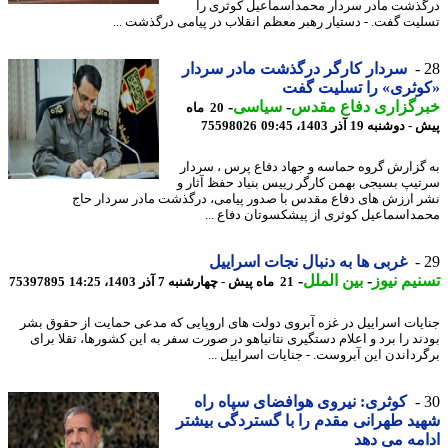
ذشت مادر سردار محمداسماعیل کوثری را
یت گفت. - دستیار رهبر معظم انقلاب در پیامی درگذشت ...
سردار کارگر درگذشت مادر سردار
ثری» را تسلیت گفت
رگزاری دفاع مقدس
-
سیاسی
-
20 ماه
وشنبه 19 آذر 1403، 09:45
75598026
گزارش گروه حماسه و جهاد دفاع پرس ، سردار
یپ بسیجی بهمن کارگر رییس بنیاد حفظ آثار و
 ارزش های دفاع مقدس با صدور پیامی، درگذشت مادر سردار حاج
داسماعیل کوثری از پیشکسوتان دفاع ...
غربی ها به دنبال نجات اسراییل
یم نیوز
-
بین الملل
-
21 ماه پیش - چهارشنبه 7 آذر 1403، 14:25
75397895
یات اسراییل در غزه آبروی دولت های اروپایی که مدعی حمایت از حقوق بشر
ند را برد و اعلام دستگیری نتانیاهو در صورت سفر به این کشورها، تقلا برای
رداندن این آبروست. - جنایات اسراییل ...
کوثری: نیروی هوافضای سپاه راه
د طهرانی مقدم را با گستردگی بیشتر
مه می دهد