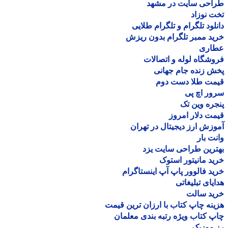
احی سایت در مشهد
 نوزاد
لود تلگرام و تلگرام طلایی
د ممبر تلگرام بدون ریزش
اری
شگاه لوله و اتصالات
 زنده جام جهانی
مت طلا دست دوم
ر اچ پی
ره وین تک
ت دلار امروز
زش ارز دیجیتال در تهران
ت بار
رین طراحی سایت یزد
د مانیتور استوک
د فالوور پاپ آپ اینستاگرام
یای تبلیغاتی
ید سالت
نه چاپ کتاب با ارزان ترین قیمت
 کتاب ویژه رتبه بندی معلمان
موزیک