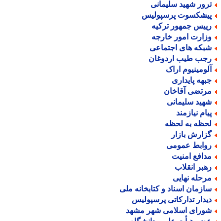
رور شهید سلیمانی
یشکسوت پرسپولیس
ییس جمهور ترکیه
زارت امور خارجه
بکه های اجتماعی
جب طیب اردوغان
لومینیوم اراک
بهه پایداری
رتضی آقاخان
هید سلیمانی
یام نیازمند
حظه به لحظه
زارش بازار
وابط عمومی
دافع امنیت
هبر انقلاب
رحله نهایی
ازمان اسناد و کتابخانه ملی
یدار تدارکاتی پرسپولیس
ورای اسلامی شهر مشهد