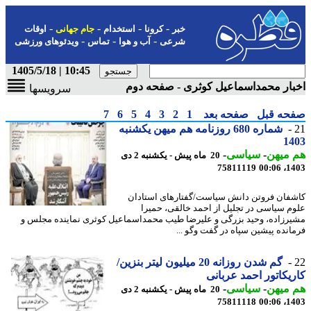
-
-
-
-
خبر
کرونا
استخدام
جام جهانی
اوقات
-
-
-
شرعی
آب و هوا
تماس
ویدئوهای ورزشی
10:45 | 1405/5/18
ار محمداسماعیل کوثری - صفحه دوم
سرویسها
حه قبل
صفحه بعد
1
2
3
4
5
6
7
شماره 680 روزنامه هم میهن یکشنبه
14
 میهن
-
سیاسی
-
20 ماه پیش - یکشنبه 2 دی
75811119
1403
فان فروتن دانش سیاست/گفتارهای استادان
م سیاسی در تجلیل از احمد خالقی، حمیرا
رزاده، وحید بزرگی و علیرضا طیب محمداسماعیل کوثری نماینده مجلس و
انده پیشین سپاه در گفت‏ وگو ...
گم شدن روزانه 20 میلیون لیتر بنزین/
یکاتور احمد عربانی
 میهن
-
سیاسی
-
20 ماه پیش - یکشنبه 2 دی
75811118
1403