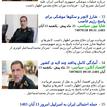
اره عملیات موشکی جمهوری اسلامی ایران علیه
اییل تصریح کرد: - فرمانده دوران دفاع مقدس اظهار داشت:
شارژ لانچر و سکوها موشکی برای
سخ رژیم غاصب
ا نیوز
-
سیاسی
-
21 ماه پیش - یکشنبه 13 آبان
74979138
1403
انده دوران دفاع مقدس اظهار داشت: لانچرها و
ها شارژ شده و آماده پاسخ به رژیم صهیونیستی
صورت شرارت احتمالی این رژیم است. - سردار محمداسماعیل کوثری از
اندهان سپاه در دوران دفاع ...
آمادگی کامل پدافند چند لایه ی کشور
صاد آنلاین
-
سیاسی
-
21 ماه پیش - یکشنبه 13
09:10
74978635
گزارش اقتصاد آنلاین به نقل از تسنیم، فرمانده
ان دفاع مقدس اظهار داشت: لانچرها و سکوها
ژ شده و آماده پاسخ به رژیم صهیونیستی در
ت شرارت احتمالی این رژیم است. سردار محمداسماعیل ...
حمله احتمالی ایران به اسراییل امروز 13 آبان 1403