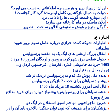
یران از پهپاد ریپر و هرمس چه اطلاعاتی به دست می آورد؟
ولت به دنبال بازگشایی کامل اینترنت؛ گره کار کجاست؟
پل دوباره قیمت گوشی ها را بالا می برد
یلان ماسک در ماه کارخانه می سازد!
وگل مترجم هوش مصنوعی آفلاین ساخت + تصویر
ار داغ:
ظهارات شوکه کننده خرازی درباره عامل سوم ترور شهید
مانی
نتقال بزرگ ارتشی های لیگ یک به مقصد پرسپولیس
جدول قطعی برق شهرکرد، بروجن و لردگان امروز 18 مرداد
1405 +برنامه خاموشی فلارد، فارسان، فرخشهر، اردل و...
ارمحال و بختیاری )
دیده ملی پوش یک قدم به پرسپولیس نزدیک تر شد
شنهاد سپاهان برای جذب 2 بازیکن پرسپولیس
ل ابجد امروز یکشنبه 18 مرداد ماه 1405
قشه سپاهان برای پرسپولیس؛ پیشنهادِ دوباره برای خرید مدافع
خ پوش!
روع ماجراجویی مهاجم اسبق استقلال در لیگ دو
زشکیان: برای همیشه که نمی توان جنگید؛ بالاخره باید آن را در