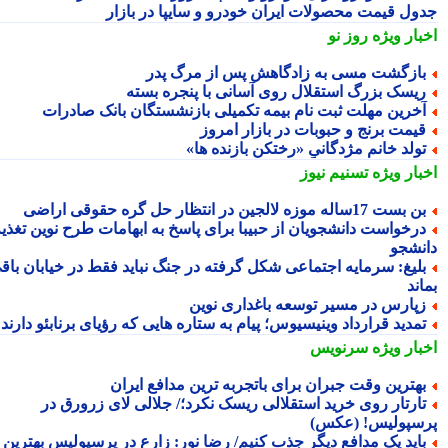
ول قیمت محصولات ایران خودرو و سایپا در بازار
بار ویژه
روز نو
ازگشت مسی به زادگاهش پس از مرگ پدر
یسک بزرگ استقلال روی آسانی با پنجره بسته
خرین مهلت ثبت نام بیمه تکمیلی بازنشستگان بانک صادرات
یمت برنج و حبوبات در بازار امروز
ولد خانم مژدگانیِِ «رختکن بازنده ها»
بار ویژه
تسنیم نیوز
 بست 17ساله موزه لالجین در انتظار حل گره حقوقی اراضی
رخواست دانشجویان از حبیبا برای پاسخ به ابهامات طرح نوین تغذیه
نشجو
لیغ: سرمایه اجتماعی شکل گرفته در جنگ نباید فقط در خیابان باقی
ند
پارس در مسیر توسعه باغداری نوین
مدید قرارداد وینیسیوس؛ پیام به ستاره هایی که رؤیای برنابئو دارند
بار ویژه
سرنویس
هترین وقت جبران برای باتجربه ترین مدافع ایران
ارتار روی خرید استقلالی ریسک نکرد؛/ جلالی لای زرورق در
سپولیس! (عکس)
اید یک مدافع دیگر جذب کنیم/ رضا نور: زارع در پرسپولیس بهترین