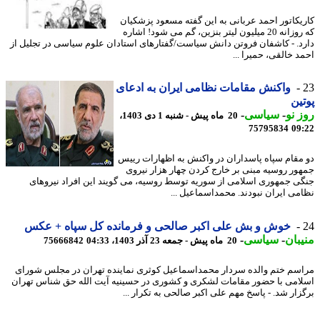
یکاتور احمد عربانی به این گفته مسعود پزشکیان
که روزانه 20 میلیون لیتر بنزین، گم می شود! اشاره
د. - کاشفان فروتن دانش سیاست/گفتارهای استادان علوم سیاسی در تجلیل از
د خالقی، حمیرا ...
واکنش مقامات نظامی ایران به ادعای
ین
 نو
-
سیاسی
-
20 ماه پیش - شنبه 1 دی 1403،
75795834
09
مقام سپاه پاسداران در واکنش به اظهارات رییس
ور روسیه مبنی بر خارج کردن چهار هزار نیروی
ی جمهوری اسلامی از سوریه توسط روسیه، می گویند این افراد نیروهای
می ایران نبودند. محمداسماعیل ...
خوش و بش علی اکبر صالحی و فرمانده کل سپاه + عکس
بان
-
سیاسی
-
20 ماه پیش - جمعه 23 آذر 1403، 04:33
75666842
سم ختم والده سردار محمداسماعیل کوثری نماینده تهران در مجلس شورای
امی با حضور مقامات لشکری و کشوری در حسینیه آیت الله حق شناس تهران
زار شد. - پاسخ مهم علی اکبر صالحی به تکرار ...