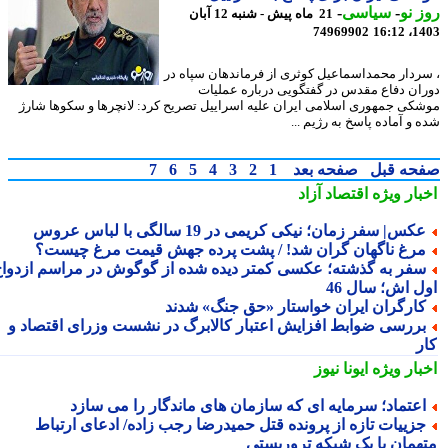
 نو
-
سیاسی
-
21 ماه پیش - شنبه 12 آبان
74969902
1403
ردار محمداسماعیل کوثری از فرماندهان سپاه در
ان دفاع مقدس در گفتگویی درباره عملیات
کی جمهوری اسلامی ایران علیه اسراییل تصریح کرد: لانچرها و سکوها شارژ
و آماده پاسخ به رژیم ...
حه قبل
صفحه بعد
1
2
3
4
5
6
7
بار ویژه
اقتصاد آزاد
کس| سفر زمان؛ نیکی کریمی در 19 سالگی با لباس عروس
رغ ناگهان گران شد! / پشت پرده جهش قیمت مرغ چیست؟
فر به گذشته؛ عکسی کمتر دیده شده از گوگوش در مراسم ازدواج
ل اش؛ سال 46
ارگران ایران خواستار «حق جنگ» شدند
ررسی ضوابط افزایش اعتبار کالابرگ در نشست وزرای اقتصاد و
ر
بار ویژه
ایونا نیوز
عتماد؛ سرمایه ای که سازمان های ماندگار را می سازد
زییات تازه از پرونده قتل حمیدرضا رجب زاده/ ادعای ارتباط
همان با یک شبکه تروریستی