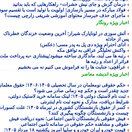
رمان گزش و جای نیش حشرات+ راهکارهایی که باید بدانید
ولاد مبارکه در مسیر بازسازی؛ اولویت با تولید است یا تقسیم سود؟
اجرای حذف خبرساز محتوای آموزشی شریفی زارچی چیست؟
بار ویژه
رونگار
تش سوزی در لوناپارک شیراز؛ آخرین وضعیت خزندگان خطرناک
 از حادثه
دای احترام ویژه دی پل به پدر مسی! (عکس)
اکنش تحلیلگر عراقی به توافق مکه
تبه ها می آیند، ماندگاری ساخته میشود؛پیشتازی «به پرداخت ملت
تر از اعداد و رتبه ها
راقچی: جنایت ها را نه فراموش می کنیم نه می بخشیم
بار ویژه
اندیشه معاصر
حکم حقوقی نومعلمان در سال تحصیلی ۱۴۰۵-۱۴۰۶؛ حقوق معلمان
ید چقدر است و حکم چه زمانی صادر می شود؟
ثبت نام لاستیک دولتی ۱۴۰۵؛ لینک سامانه خرید لاستیک دولتی،
ایط دریافت، مدارک و نحوه ثبت نام اینترنتی
کسر از حقوق بازنشستگان کشوری در تیرماه ۱۴۰۵؛ علت کسورات
ست و بازنشستگان چگونه پیگیری کنند؟
یش حقوقی بازنشستگان تامین اجتماعی؛ نحوه دریافت فیش
وقی و مشاهده حکم حقوقی در سامانه تامین اجتماعی
قیمت خودرو ایران خودرو و سایپا امروز یکشنبه ۱۸ مرداد ۱۴۰۵؛