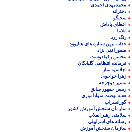
حمدمهدی احمدی
خترانه
خنگو
عطای پاداش
لانتا
نگ زرد
ذاب ترین ستاره های هالیوود
فورا تقی نژاد
حسن رفیقدوست
رمانده انتظامی گلپایگان
جلاسیه نماز
هرا خواجوی
سیر دوچرخه
ییس جمهور سابق
فته نهضت سوادآموزی
ورانسراب
ازمان سنجش آموزش کشور
لامتی رهبر انقلاب
سانه های اسراییلی
ازمان سنجش آموزش