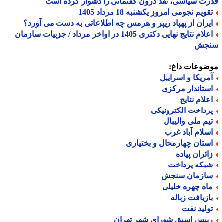
ت سیاسی، نقد درون گفتمانی را دشوار کرده است
ویم نجومی امروز یکشنبه 18 مرداد 1405
یران از پهپاد ریپر و هرمس چه اطلاعاتی به دست می آورد؟
اعلام نتایج نهایی دکتری 1405 در اواخر مرداد / جزییات سازمان
جش
ضوعات داغ:
مریکا و اسراییل
ستاندار مرکزی
علام نتایج
رداخت الکترونیکی
یم ملی والیبال
سلام آباد غرب
ستان چهارمحال و بختیاری
ائران پیاده
بکه پرداخت
ازمان سنجش
اه چهره خلیلی
ازیافت زباله
ولید نفت
ییس اسبق شورای شهر تهران