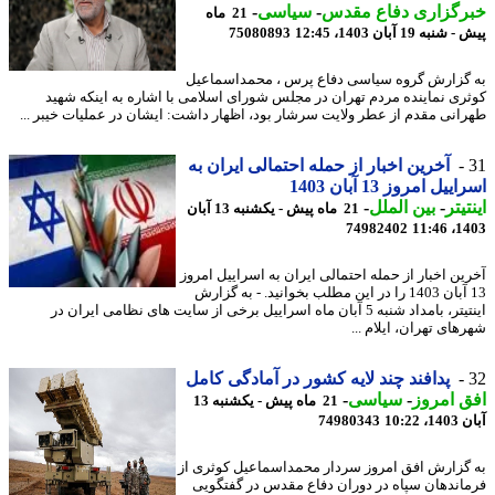
رگزاری دفاع مقدس
-
سیاسی
-
21 ماه
به 19 آبان 1403، 12:45
75080893
گزارش گروه سیاسی دفاع پرس ، محمداسماعیل
ری نماینده مردم تهران در مجلس شورای اسلامی با اشاره به اینکه شهید
انی مقدم از عطر ولایت سرشار بود، اظهار داشت: ایشان در عملیات خیبر ...
آخرین اخبار از حمله احتمالی ایران به
یل امروز 13 آبان 1403
یتر
-
بین الملل
-
21 ماه پیش - یکشنبه 13 آبان
74982402
1403
ین اخبار از حمله احتمالی ایران به اسراییل امروز
13 آبان 1403 را در این مطلب بخوانید. - به گزارش
اینتیتر، بامداد شنبه 5 آبان ماه اسراییل برخی از سایت های نظامی ایران در
ای تهران، ایلام ...
پدافند چند لایه کشور در آمادگی کامل
 امروز
-
سیاسی
-
21 ماه پیش - یکشنبه 13
10:22
74980343
گزارش افق امروز سردار محمداسماعیل کوثری از
اندهان سپاه در دوران دفاع مقدس در گفتگویی