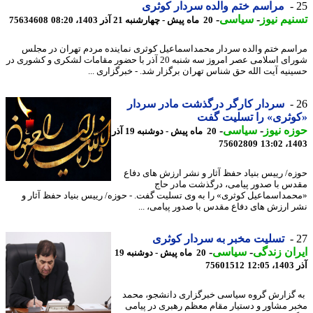
مراسم ختم والده سردار کوثری
یم نیوز
-
سیاسی
-
20 ماه پیش - چهارشنبه 21 آذر 1403، 08:20
75634608
سم ختم والده سردار محمداسماعیل کوثری نماینده مردم تهران در مجلس
شورای اسلامی عصر امروز سه شنبه 20 آذر با حضور مقامات لشکری و کشوری در
نیه آیت الله حق شناس تهران برگزار شد. - خبرگزاری ...
سردار کارگر درگذشت مادر سردار
ثری» را تسلیت گفت
ه نیوز
-
سیاسی
-
20 ماه پیش - دوشنبه 19 آذر
75602809
1403
ه/ رییس بنیاد حفظ آثار و نشر ارزش های دفاع
س با صدور پیامی، درگذشت مادر حاج
مداسماعیل کوثری» را به وی تسلیت گفت. - حوزه/ رییس بنیاد حفظ آثار و
 ارزش های دفاع مقدس با صدور پیامی، ...
تسلیت مخبر به سردار کوثری
ان زندگی
-
سیاسی
-
20 ماه پیش - دوشنبه 19
12
75601512
گزارش گروه سیاسی خبرگزاری دانشجو، محمد
ر مشاور و دستیار مقام معظم رهبری در پیامی