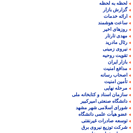
حظه به لحظه
زارش بازار
رائه خدمات
اعت هوشمند
وزهای اخیر
هدی تارتار
ئال مادرید
یروی زمینی
قویت روحیه
ازار ایران
دافع امنیت
صحاب رسانه
أمین امنیت
رحله نهایی
ازمان اسناد و کتابخانه ملی
انشگاه صنعتی امیرکبیر
ورای اسلامی شهر مشهد
ضو هیأت علمی دانشگاه
وسعه صادرات غیرنفتی
رکت توزیع نیروی برق