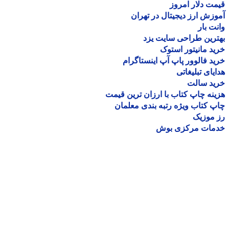
ت دلار امروز
زش ارز دیجیتال در تهران
ت بار
رین طراحی سایت یزد
د مانیتور استوک
د فالوور پاپ آپ اینستاگرام
یای تبلیغاتی
ید سالت
نه چاپ کتاب با ارزان ترین قیمت
 کتاب ویژه رتبه بندی معلمان
موزیک
مات مرکزی بوش