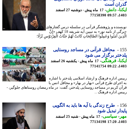
ران است
نا
-
دانش
-
17 ماه پیش - دوشنبه 27 اسفند
77158390
1403
سنده و پژوهشگر قرآنی در سلسله درس گفتارهای
«برگی از نامه نور» به تبیین آیه شریفه 18 کهف «إِنَّ
ِینَ آمَنُوا وَعَمِلُوا الصَّالِحَاتِ کَانَتْ لَهُمْ جَنَّاتُ الْفِرْدَوْسِ نُزُلًا؛
1
محافل قرآنی در مساجد روستایی
ختر برگزار می‏ شود
نا
-
فرهنگی
-
17 ماه پیش - یکشنبه 26 اسفند
77141754
1403
س اداره فرهنگ و ارشاد اسلامی پلدختر با اشاره
اجرای طرح قرآنی «بهار در بهار» و محافل انس با
ن کریم در مساجد روستایی پلدختر، گفت: در ماه رمضان روستاهای جلوگیر، -
س اداره فرهنگ ...
1
طرح زندگی با آیه ها باید به الگویی
دار تبدیل شود
ر
-
سیاسی
-
17 ماه پیش - شنبه 25 اسفند
77134198
1403