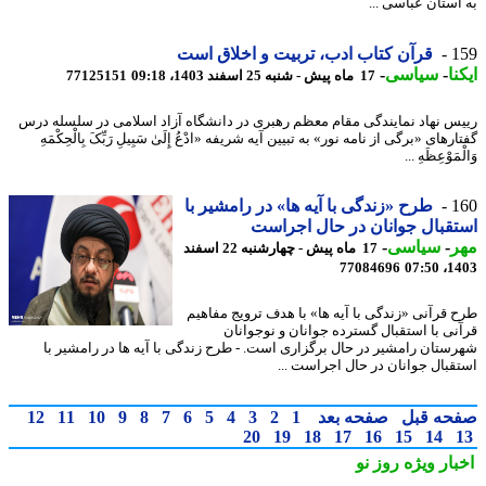
آستان عباسی ...
1
قرآن کتاب ادب، تربیت و اخلاق است
نا
-
سیاسی
-
17 ماه پیش - شنبه 25 اسفند 1403، 09:18
77125151
س نهاد نمایندگی مقام معظم رهبری در دانشگاه آزاد اسلامی در سلسله درس
رهای «برگی از نامه نور» به تبیین آیه شریفه «ادْعُ إِلَیٰ سَبِیلِ رَبِّکَ بِالْحِکْمَهِ
مَوْعِظَهِ ...
1
طرح «زندگی با آیه ها» در رامشیر با
قبال جوانان در حال اجراست
ر
-
سیاسی
-
17 ماه پیش - چهارشنبه 22 اسفند
77084696
1403
 قرآنی «زندگی با آیه ها» با هدف ترویج مفاهیم
نی با استقبال گسترده جوانان و نوجوانان
ستان رامشیر در حال برگزاری است. - طرح زندگی با آیه ها در رامشیر با
قبال جوانان در حال اجراست ...
حه قبل
صفحه بعد
1
2
3
4
5
6
7
8
9
10
11
12
20
19
18
17
16
15
14
بار ویژه
روز نو