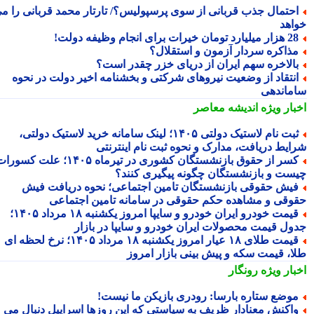
حتمال جذب قربانی از سوی پرسپولیس؟/ تارتار محمد قربانی را می
اهد
 میلیارد تومان خیرات برای انجام وظیفه دولت!
ذاکره سردار آزمون و استقلال؟
الاخره سهم ایران از دریای خزر چقدر است؟
نتقاد از وضعیت نیروهای شرکتی و بخشنامه اخیر دولت در نحوه
ماندهی
بار ویژه
اندیشه معاصر
ثبت نام لاستیک دولتی ۱۴۰۵؛ لینک سامانه خرید لاستیک دولتی،
ایط دریافت، مدارک و نحوه ثبت نام اینترنتی
کسر از حقوق بازنشستگان کشوری در تیرماه ۱۴۰۵؛ علت کسورات
ست و بازنشستگان چگونه پیگیری کنند؟
یش حقوقی بازنشستگان تامین اجتماعی؛ نحوه دریافت فیش
وقی و مشاهده حکم حقوقی در سامانه تامین اجتماعی
قیمت خودرو ایران خودرو و سایپا امروز یکشنبه ۱۸ مرداد ۱۴۰۵؛
ول قیمت محصولات ایران خودرو و سایپا در بازار
قیمت طلای ۱۸ عیار امروز یکشنبه ۱۸ مرداد ۱۴۰۵؛ نرخ لحظه ای
ا، قیمت سکه و پیش بینی بازار امروز
بار ویژه
رونگار
وضع ستاره بارسا: رودری بازیکن ما نیست!
اکنش معنادار ظریف به سیاستی که این روزها اسراییل دنبال می