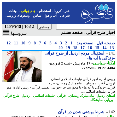
-
-
-
-
خبر
کرونا
استخدام
جام جهانی
اوقات
-
-
-
شرعی
آب و هوا
تماس
ویدئوهای ورزشی
10:12 | 1405/5/18
ار طرح قرآنی - صفحه هشتم
سرویسها
حه قبل
صفحه بعد
1
2
3
4
5
6
7
8
9
10
11
12
20
19
18
17
16
15
14
1
استقبال مردم اردبیل از طرح قرآنی
دگی با آیه ها»
نا
-
سیاسی
-
17 ماه پیش - شنبه 2 فروردین
77225965
1404
س اداره امور قرآنی تبلیغات اسلامی استان
بیل گفت: همزمان با ماه مبارک رمضان، طرح
نی «زندگی با آیه ها» با محوریت جزءخوانی، تفسیر قرآن، - رییس اداره امور
نی تبلیغات اسلامی ...
ان اردبیل
-
ماه مبارک رمضان،
-
قرآنی
-
تبلیغات اسلامی
-
اردبیل
-
طرح قرآنی
پایی نمایشگاه
1
شرط بهشتی شدن در قرآن
بتر
-
سیاسی
-