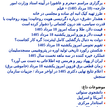
رگزاری مراسم «محرم و عاشورا در آیینه اسناد وزارت امور
18 مرداد 1405) + فیلم
رز تهیه کیک انبه ای ساده و مجلسی در خانه
شدار «شرق» درباره دگردیسی هویت روحانیت؛ پیوند روحانیت با
ت سیاسی، نقد درون گفتمانی را دشوار کرده است
مت دلار، طلا و سکه امروز 18 مرداد 1405
مت دلار و یورو امروز یکشنبه 18 مرداد 1405
ولت به دنبال بازگشایی کامل اینترنت؛ گره کار کجاست؟
ویم نجومی امروز یکشنبه 18 مرداد 1405
کستن رکورد تاریخی تولید اوره در پتروشیمی مسجدسلیمان
کرد خیره کننده در سه ماهه نخست سال 1405
یران از پهپاد ریپر و هرمس چه اطلاعاتی به دست می آورد؟
ان قطعی برق قزوین امروز یکشنبه 18 مرداد (خاموشی برق)
اعلام نتایج نهایی دکتری 1405 در اواخر مرداد / جزییات سازمان
جش
ضوعات داغ:
انشجوی سنواتی
مریکا و اسراییل
ستاندار مرکزی