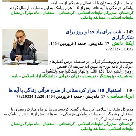
ماه مبارک رمضان با استقبال چشمگیر از مسابقه
«زندگی با آیه ها»، بیش از 110 هزار پیامک به این مسابقه ارسال کردند. -
ستان
-
مدیرکل تبلیغات اسلامی
-
کردستانی
-
استقبال
-
ماه مبارک رمضان
-
یغات اسلامی
-
مسابقه پیامکی
1
شب برای یاد خدا و روز برای
رگزاری
نا
-
دانش
-
17 ماه پیش - جمعه 1 فروردین 1404،
77211273
13
سنده و پژوهشگر قرآنی در سلسله درس گفتارهای
«برگی از نامه نور» به تبیین آیه شریفه 73 قصص
نْ رَحْمَتِهِ جَعَلَ لَکُمُ اللَّیْلَ وَالنَّهَارَ لِتَسْکُنُوا فِیهِ وَلِتَبْتَغُوا ...
 شریفه
-
پژوهشگر
-
نویسنده
-
قرآن
-
قرآنی
-
دانشگاه آزاد اسلامی
-
نامه
1
استقبال 110 هزار کردستانی از طرح قرآنی زندگی با آیه ها
ا
-
سیاسی
-
17 ماه پیش - جمعه 1 فروردین 1404، 12:20
77210334
رکل تبلیغات اسلامی کردستان گفت: کردستانی ها در ماه مبارک رمضان با
استقبال چشمگیر از مسابقه پیامکی «زندگی با آیه ها»، بیش از 110 هزار پیامک به
 مسابقه ارسال کردند. -
ستان
-
مدیرکل تبلیغات اسلامی
-
کردستانی
-
استقبال
-
ماه مبارک رمضان
-
یغات اسلامی
-
مسابقه پیامکی