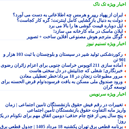
بار ویژه
تک ناک
یران از پهپاد ریپر و هرمس چه اطلاعاتی به دست می آورد؟
ولت به دنبال بازگشایی کامل اینترنت؛ گره کار کجاست؟
پل دوباره قیمت گوشی ها را بالا می برد
یلان ماسک در ماه کارخانه می سازد!
وگل مترجم هوش مصنوعی آفلاین ساخت + تصویر
بار ویژه
تسنیم نیوز
رکوردشکنی تولید شیر در سیستان و بلوچستان با ثبت 103 هزار و
تن
اده سازی 211 اتوبوس خراسان جنوبی برای اعزام زائران رضوی
برنگاری؛ شغلی که جذابیتش در دل سختی هاست
رور مطبوعات زنجان در 18 مرداد/خطر تعطیلی معادن
رود صندوق ملی مسکن به بافت فرسوده/وام قرض الحسنه برای
سعه گران
بار ویژه
سرنویس
غییرات در رقم فیش حقوق بازنشستگان تامین اجتماعی | زمان
ریز مابه التفاوت حقوق بازنشستگان تأمین اجتماعی
نج سال پس از فتح جام حذفی/ دومین اتفاق مهم برای نکونام در یک
ز!
برنامه قطعی برق تهران یکشنبه 18 مرداد 1405 | جدول قطعی برق