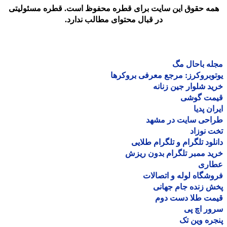
مه حقوق این سایت برای قطره محفوظ است. قطره مسئولیتی
در قبال محتوای مطالب ندارد.
ه باحال مگ
وبروکرز: مرجع معرفی بروکرها
د شلوار جین زنانه
مت گوشی
ان پدیا
احی سایت در مشهد
 نوزاد
لود تلگرام و تلگرام طلایی
د ممبر تلگرام بدون ریزش
اری
شگاه لوله و اتصالات
 زنده جام جهانی
مت طلا دست دوم
ر اچ پی
ره وین تک