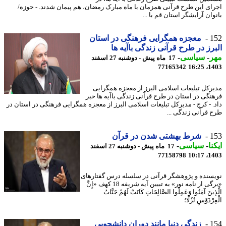
ای این طرح قرآنی همزمان با ماه مبارک رمضان، هم پیمان شدند. - حوزه/
ان آرایشگر استان قم با ...
1
معجزه همگرایی فرهنگی در استان
رز در طرح قرآنی زندگی باآیه ها
ر
-
سیاسی
-
17 ماه پیش - دوشنبه 27 اسفند
77165342
1403
رکل تبلیغات اسلامی البرز از معجزه همگرایی
نگی در استان در طرح قرآنی زندگی باآیه ها خبر
. - کرج - مدیرکل تبلیغات اسلامی البرز از معجزه همگرایی فرهنگی در استان در
 قرآنی زندگی ...
1
شرط بهشتی شدن در قرآن
نا
-
سیاسی
-
17 ماه پیش - دوشنبه 27 اسفند
77158798
1403
سنده و پژوهشگر قرآنی در سلسله درس گفتارهای
«برگی از نامه نور» به تبیین آیه شریفه 18 کهف «إِنَّ
ِینَ آمَنُوا وَعَمِلُوا الصَّالِحَاتِ کَانَتْ لَهُمْ جَنَّاتُ
رْدَوْسِ نُزُلًا؛
1
زندگی دنیا مانند دوران دانشجویی