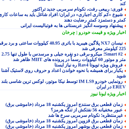
د
وری: ربیعی رفت، نکونام سرمربی جدید تراکتور
یوع «کم کاری اجباری» در ایران/ افراد شاغل باید به ساعات کاری
تر و دستمزد کمتر رضایت دهند
یشنهاد وسوسه انگیز عربستانی ها به فوتبالیست ایرانی
بار ویژه
و قیمت خودرو | چرخان
نیسان NX7 پلاگین هیبرید با باتری 40.95 کیلووات ساعتی و برد برقی
 معرفی شد
Smart #2؛ میکرو-برقی دو نفره جیلی و مرسدس با طول تنها 2.75
ور 60 کیلووات رسماً در پرونده های MIIT ظاهر شد
روش ویژه تویوتا Rav4 ره نیاز ایستا
کبار برای همیشه با نحوه خواندن اعداد و حروف روی لاستیک آشنا
ید
رونمایی خودرو IM LS9 توسط نیکا موتور، لوکس ترین شاسی بلند
 در ایران
بار ویژه
ایونا نیوز
مان قطعی برق سنندج امروز یکشنبه 18 مرداد (خاموشی برق)
بور مخفیانه 56 نفتکش از تنگه هرمز؟
یرمنتظره؛ نکونام سرمربی سرخ ها شد
مان قطعی برق قزوین امروز یکشنبه 18 مرداد (خاموشی برق)
مان قطعی برق بوشهر امروز یکشنبه 18 مرداد (خاموشی برق)