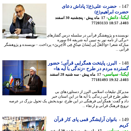
1
حضرت علی(ع)؛ پاداش دعای
ت ابراهیم(ع)
نا
-
دانش
-
17 ماه پیش - پنجشنبه 30 اسفند
77203133
1403
سنده و پژوهشگر قرآنی در سلسله درس گفتارهای
«برگی از نامه نور به تبیین آیه شریفه 84 سوره
که شعرا «وَاجْعَلْ لِی لِسَانَ صِدْقٍ فِی الْآخِرِینَ» پرداخت. - نویسنده و پژوهشگر
ی ...
1
البرز، پایتخت همگرایی قرآنی؛ حضور
رده مردم در طرح «زندگی با آیه ها»
نا
-
سیاسی
-
17 ماه پیش - سه شنبه 28 اسفند
77181493
1403
رکل تبلیغات اسلامی البرز از دستاوردهای بی
ر طرح قرآنی زندگی با آیه ها در این استان خبر
 و گفت: همگرایی فرهنگی در این طرح، نویدبخش یک تحول بزرگ در عرصه
ج فرهنگ قرآنی و ارتقاء ...
1
بانوان آرایشگر قمی پای کار قرآن
یم
ر
-
سیاسی
-
17 ماه پیش - سه شنبه 28 اسفند