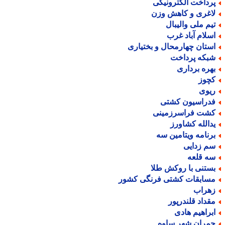
رداخت الکترونیکی
اغری و کاهش وزن
یم ملی والیبال
سلام آباد غرب
ستان چهارمحال و بختیاری
بکه پرداخت
هره برداری
چوز
یوی
دراسیون کشتی
شت فراسرزمینی
دالله کشاورز
رنامه ویتامین سه
م زدایی
ه قلعه
ستنی با روکش طلا
سابقات کشتی فرنگی کشور
هراب
قداد قلندرپور
براهیم هادی
مران شهر ساوه