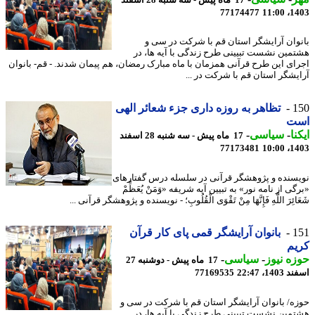
77174477
1403
وان آرایشگر استان قم با شرکت در سی و
مین نشست تبیینی طرح زندگی با آیه ها، در
ای این طرح قرآنی همزمان با ماه مبارک رمضان، هم پیمان شدند. - قم- بانوان
یشگر استان قم با شرکت در ...
1
تظاهر به روزه داری جزء شعائر الهی
ت
نا
-
سیاسی
-
17 ماه پیش - سه شنبه 28 اسفند
77173481
1403
سنده و پژوهشگر قرآنی در سلسله درس گفتارهای
ی از نامه نور» به تبیین آیه شریفه «وَمَنْ یُعَظِّمْ
ائِرَ اللَّهِ فَإِنَّهَا مِنْ تَقْوَی الْقُلُوبِ؛ - نویسنده و پژوهشگر قرآنی ...
1
بانوان آرایشگر قمی پای کار قرآن
یم
ه نیوز
-
سیاسی
-
17 ماه پیش - دوشنبه 27
14، 22:47
77169535
ه/ بانوان آرایشگر استان قم با شرکت در سی و
مین نشست تبیینی طرح زندگی با آیه ها، در