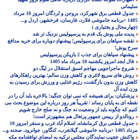
مانی
جدول قطعی برق شهرکرد، بروجن و لردگان امروز 18 مرداد
1405 +برنامه خاموشی فلارد، فارسان، فرخشهر، اردل و...
ارمحال و بختیاری )
دیده ملی پوش یک قدم به پرسپولیس نزدیک تر شد
قشه سپاهان برای پرسپولیس؛ پیشنهادِ دوباره برای خرید مدافع
خ پوش!
شنهاد سپاهان برای جذب 2 بازیکن پرسپولیس
ل ابجد امروز یکشنبه 18 مرداد ماه 1405
روع ماجراجویی مهاجم اسبق استقلال در لیگ دو
وش های سریع لاغری و کاهش وزن سالم؛ بهترین راهکارهای
ش وزن بدون بازگشت، رژیم غذایی و ورزش برای رسیدن به
 ایده آل
زشکیان: برای همیشه که نمی توان جنگید؛ بالاخره باید آن را در
ه ای به پایان رساند / تقریباً هر روز درباره این موضوع بحث می
م که چگونه باید از وضعیت نه جنگ و نه صلح خارج شویم
ونالدو از رییس جمهور پرتغال هم مشهورتر است!
جدول قطعی برق کرمانشاه، اسلام آباد غرب و سنقر امروز 18
 گیلانغرب، کنگاور، جوانرود، صحنه و...
اکنش عجیب نمایندگان مجلس ترکیه به امضای توافقنامه مکه