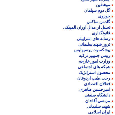
وشقین
ل دوم سپاهان
وزوی
لدمن ساکس
جلیل از مدال آوران المپیکی
انونگذاری
سانه های اسراییلی
رور شهید سلیمانی
یشکسوت پرسپولیس
ییس جمهور ترکیه
زارت امور خارجه
بکه های اجتماعی
حصول استراتژیک
جب طیب اردوغان
عالان اقتصادی
میرحسین طاهری
انشگاه صنعتی
رتضی آقاخان
هید سلیمانی
یران اسلامی