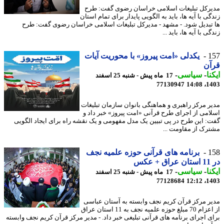
رکل تبلیغات اسلامی خراسان رضوی گفت: طرح
ی با آیه ها، باید به الگویی پایدار برای تمام استان
تبدیل شود. - مشهد - مدیرکل تبلیغات اسلامی خراسان رضوی گفت: طرح
ی با آیه ها، باید ...
1
یکدلی «امت پیروز» با محوریت آیات
آن
نا
-
سیاسی
-
17 ماه پیش - شنبه 25 اسفند
77130947
1403
ر مرکز راهبری و هماهنگی بانوان سازمان تبلیغات
امی از اجرای طرح قرآنی «امت پیروز» خبر داد و
: این طرح در پی تبیین یک مدل مفهومی و یک نقشه راه برای ایجاد الگویی
رک از مقاومت ...
1
برنامه های قرآنی حوزه علمیه نجف
عکس
نا
-
سیاسی
-
17 ماه پیش - شنبه 25 اسفند
77128684
1403
ر مرکز قرآن کریم نجف وابسته به آستان عباسی
از اعزام 70 مبلغ حوزه علمیه نجف به 11 استان عراق
ی اجرای برنامه های قرآنی تبلیغی خبر داد. - مدیر مرکز قرآن کریم نجف وابسته