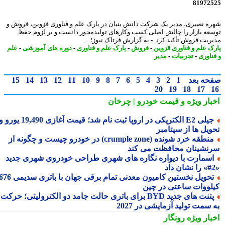
81972
ه نصیری، مدیر یک شرکت دانش بنیان در پارک علم و فناوری قزوین، فروش و
عه بازار را چالش اصلی کسب وکارهای تولیدمحور دانست و بر لزوم حفظ
ریت فروش تأکید کرد. - به گزارش فرتاک نیوز؛ ...
ک علم و فناوری قزوین
-
فروش
-
پارک علم و فناوری
-
دوره های آموزشی
-
علم
ناوری
-
تجربیات
-
مدیر
حه بعد
1
2
3
4
5
6
7
8
9
10
11
12
13
14
15
20
19
18
17
بار ویژه
و قیمت خودرو | چرخان
جیلی E2 الکتریکی در اروپا ثبت نام شد؛ قیمت آغازی 19,490 یورو و
ویل ها از سپتامبر
منطقه خرد شونده (crumple zone) در خودرو چیست و چگونه از
نشینان محافظت می کند
سمارت با دیواره نگاره های شهری طراحی خودروی شهری جدید
تحویل نخستین کامیون معدنی تمام برقی جهان با باتری سدیمی 676
لووات ساعتی در چین
پتنت های جدید BYD برای باتری حالت جامد دو الکترولیتی؛ حرکت
سمت تولید آزمایشی در 2027
بار ویژه
رونگار