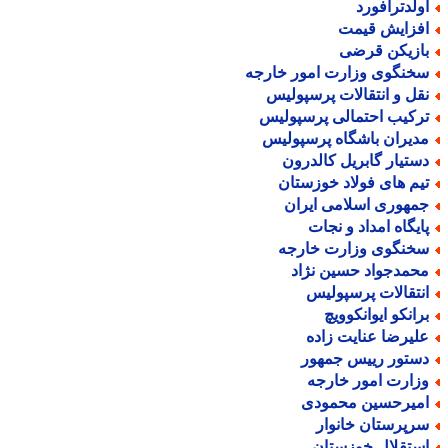
ولدترافورد
فزایش قیمت
ازیکن قرضی
خنگوی وزارت امور خارجه
قل و انتقالات پرسپولیس
رکیب احتمالی پرسپولیس
دیران باشگاه پرسپولیس
ستیار گابریل کالدرون
یم های فولاد خوزستان
مهوری اسلامی ایران
ایگاه امداد و نجات
خنگوی وزارت خارجه
حمدجواد حسین نژاد
نتقالات پرسپولیس
رانکو ایوانکوویچ
لیرضا عنایت زاده
ستور رییس جمهور
زارت امور خارجه
میرحسین محمودی
رپرستان خانوار
ستقلال خوزستان