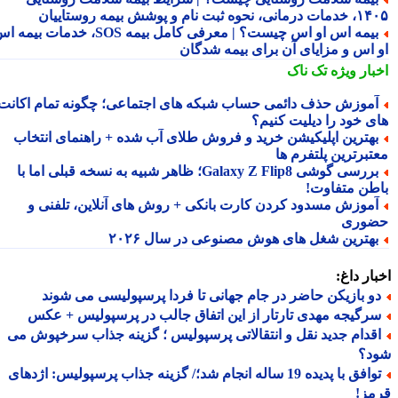
نحوه ثبت نام و پوشش بیمه روستاییان
بیمه اس او اس چیست؟ | معرفی کامل بیمه SOS، خدمات بیمه اس
 اس و مزایای آن برای بیمه شدگان
بار ویژه
تک ناک
موزش حذف دائمی حساب شبکه های اجتماعی؛ چگونه تمام اکانت
ی خود را دیلیت کنیم؟
هترین اپلیکیشن خرید و فروش طلای آب شده + راهنمای انتخاب
تبرترین پلتفرم ها
بررسی گوشی Galaxy Z Flip8؛ ظاهر شبیه به نسخه قبلی اما با
طن متفاوت!
موزش مسدود کردن کارت بانکی + روش های آنلاین، تلفنی و
وری
هترین شغل های هوش مصنوعی در سال ۲۰۲۶
ار داغ:
و بازیکن حاضر در جام جهانی تا فردا پرسپولیسی می شوند
رگیجه مهدی تارتار از این اتفاق جالب در پرسپولیس + عکس
قدام جدید نقل و انتقالاتی پرسپولیس ؛ گزینه جذاب سرخپوش می
د؟
توافق با پدیده 19 ساله انجام شد؛/ گزینه جذاب پرسپولیس: اژدهای
مز!