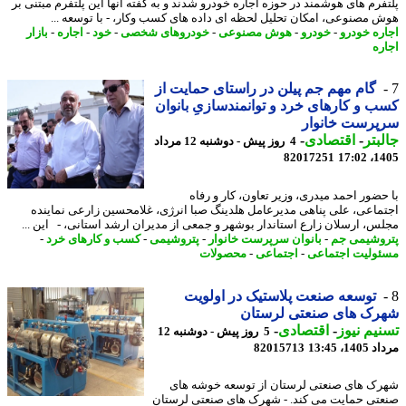
فرم های هوشمند در حوزه اجاره خودرو شدند و به گفته آنها این پلتفرم مبتنی بر
 مصنوعی، امکان تحلیل لحظه ای داده های کسب وکار، - با توسعه ...
ره خودرو
-
خودرو
-
هوش مصنوعی
-
خودروهای شخصی
-
خود
-
اجاره
-
بازار
ره
گام مهم جم پیلن در راستای حمایت از
 و کارهای خرد و توانمندسازیِ بانوان
پرست خانوار
بتر
-
اقتصادی
-
4 روز پیش - دوشنبه 12 مرداد
82017251
1405
حضور احمد میدری، وزیر تعاون، کار و رفاه
ماعی، علی پناهی مدیرعامل هلدینگ صبا انرژی، غلامحسین زارعی نماینده
س، ارسلان زارع استاندار بوشهر و جمعی از مدیران ارشد استانی، - این ...
وشیمی جم
-
بانوان سرپرست خانوار
-
پتروشیمی
-
کسب و کارهای خرد
-
ولیت اجتماعی
-
اجتماعی
-
محصولات
توسعه صنعت پلاستیک در اولویت
رک های صنعتی لرستان
یم نیوز
-
اقتصادی
-
5 روز پیش - دوشنبه 12
1، 13:45
82015713
ک های صنعتی لرستان از توسعه خوشه های
تی حمایت می کند. - شهرک های صنعتی لرستان