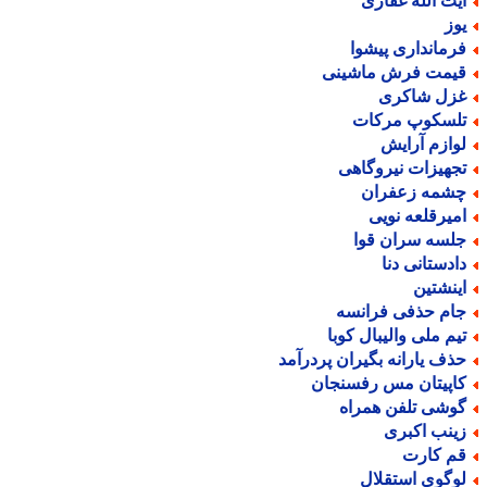
یت الله غفاری
وز
رمانداری پیشوا
یمت فرش ماشینی
زل شاکری
لسکوپ مرکات
وازم آرایش
جهیزات نیروگاهی
شمه زعفران
میرقلعه نویی
لسه سران قوا
ادستانی دنا
ینشتین
ام حذفی فرانسه
یم ملی والیبال کوبا
ذف یارانه بگیران پردرآمد
اپیتان مس رفسنجان
وشی تلفن همراه
ینب اکبری
م کارت
وگوی استقلال