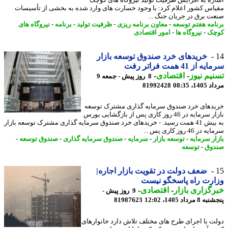
ره به افزایش ظرفیت تولید نیروگاه های کوچک
اس کشور اعلام کرد: با وجود خسارت های وارد شده به بخشی از تأسیسات
ت برق در جریان جنگ ...
امه هفتم توسعه
-
معاون برنامه ریزی
-
ظرفیت تولید
-
برنامه
-
نیروگاه های
چک
-
نیروگاه ها
-
امور اقتصادی
خریدهای خرد صندوق توسعه بازار
از 41 همت فراتر رفت
یم نیوز
-
اقتصادی
-
8 روز پیش - جمعه 9
1، 08:35
81992428
دهای خرد صندوق سرمایه گذاری مشترک توسعه
بازار سرمایه در 46 روز کاری پس از بازگشایی بورس
به بیش 41 همت رسید. - خریدهای خرد صندوق سرمایه گذاری مشترک توسعه بازار
ر 46 روز کاری پس ...
ار سرمایه
-
توسعه بازار
-
سرمایه
-
صندوق سرمایه گذاری
-
صندوق توسعه
-
وق
-
توسعه
ضعف دولت در تقویت بازار اجاره|
رت راه پاسخگو نیست
گزاری بازار
-
اقتصادی
-
9 روز پیش -
مرداد 1405، 12:02
81987623
ت با اجرای طرح های مختلف تلاش دارد خانوارهای