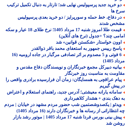
و خرید جدید پرسپولیس نهایی شد؛ تارتار به دنبال تکمیل ترکیب
خ ها
ر دفاع، خط حمله و سورپرایز / دو خرید بعدی پرسپولیس
خص شدند
قیمت طلا امروز شنبه 17 مرداد 1405؛ نرخ طلای 18 عیار و سکه
می چند؟ +جدول (نرخ های آنلاین)
وون خواستار «شکستن قوانین» شد
اسخ رییس جمهور به استعفای محمد باقر ذوالقدر
6 فوتی و 5 مصدوم بر اثر تصادفی مرگبار در جاده ارومیه (16
 1405)
یانیه دبیرکل مجمع خبرنگاران و نویسندگان دفاع مقدس و
ومت به مناسبت روز خبرنگار
یام عراقچی به همسایگان: زمان آن فرارسیده برادری واقعی را
پیش گیریم
امانه یارانه معیشتی؛ آدرس جدید، راهنمای استعلام و اعتراض
دهک بندی + هشدار کلاهبرداری
یدئو | یکصدوشصتمین شب حضور مردم مشهد در خیابان | مردم
نتظاراتی از رسانه ها و خبرنگاران دارند (16 مرداد 1405)
پیش بینی بورس فردا شنبه 17 مرداد 1405 | موتور رشد بازار
شن شد