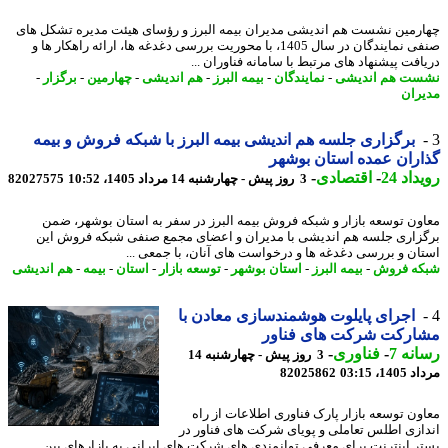
رمین نشست هم اندیشی مدیران بیمه البرز و رؤسای هیئت مدیره تشکل های
صنفی نمایندگان در سال 1405، با محوریت بررسی دغدغه ها، ارائه راهکار ها و
افت پیشنهاد های مرتبط با سامانه فناوران ...
ت هم اندیشی
-
نمایندگان
-
بیمه البرز
-
هم اندیشی
-
چهارمین
-
برگزار
-
ران
برگزاری جلسه هم اندیشی بیمه البرز با شبکه فروش و بیمه
ران عمده استان بوشهر
اد 24
-
اقتصادی
-
3 روز پیش - چهارشنبه 14 مرداد 1405، 10:52
82027575
ون توسعه بازار و شبکه فروش بیمه البرز در سفر به استان بوشهر، ضمن
زاری جلسه هم اندیشی با مدیران و اعضای مجمع صنفی شبکه فروش این
ان و بررسی دغدغه ها و درخواست های آنان، با جمعی ...
ه فروش
-
بیمه البرز
-
استان بوشهر
-
توسعه بازار
-
استان
-
بیمه
-
هم اندیشی
اجرای پایلوت هوشمندسازی معادن با
ارکت شرکت های فناور
نه 7
-
فناوری
-
3 روز پیش - چهارشنبه 14
1، 03:15
82025862
ون توسعه بازار پارک فناوری اطلاعات از راه
ازی اطلس تعاملی و پویای شرکت های فناور در
ر اینترنت برای معرفی توانمندی های شرکت های ایرانی به بازارهای بین