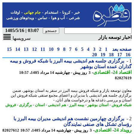
-
-
-
-
خبر
کرونا
استخدام
جام جهانی
اوقات
-
-
-
شرعی
آب و هوا
تماس
ویدئوهای ورزشی
03:07 | 1405/5/16
ار توسعه بازار
سرویسها
حه بعد
1
2
3
4
5
6
7
8
9
10
11
12
13
14
15
20
19
18
17
برگزاری جلسه هم اندیشی بیمه البرز با شبکه فروش و بیمه
ران عمده استان بوشهر
اد 24
-
اقتصادی
-
3 روز پیش - چهارشنبه 14 مرداد 1405، 10:57
82027
ون توسعه بازار و شبکه فروش بیمه البرز در سفر به استان بوشهر، ضمن
زاری جلسه هم اندیشی با مدیران و اعضای مجمع صنفی شبکه فروش این
ان و بررسی دغدغه ها و درخواست های آنان، -
ه فروش
-
استان بوشهر
-
بیمه البرز
-
هم اندیشی
-
استان
-
برگزاری
-
فروش
برگزاری چهارمین نشست هم اندیشی مدیران بیمه البرز با
ای تشکل های صنفی نمایندگان
اد 24
-
اقتصادی
-
3 روز پیش - چهارشنبه 14 مرداد 1405، 10:57
82027612