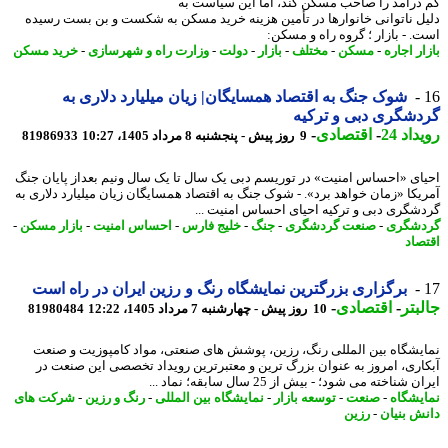
درآمد را صاحب مسکن کند، اما این سیاست به
ل ناتوانی خانوارها در تأمین هزینه خرید مسکن به شکست و بن بست رسیده
. - بازار ؛ گروه راه و مسکن:
ر اجاره
-
مسکن
-
مختلف
-
بازار
-
دولت
-
وزارت راه و شهرسازی
-
خرید مسکن
شوک جنگ به اقتصاد همسایگان| زیان میلیارد دلاری به
شگری دبی و ترکیه
اد 24
-
اقتصادی
-
9 روز پیش - پنجشنبه 8 مرداد 1405، 10:27
81986933
ای «احساس امنیت» در توریسم دبی یک سال تا یک سال ونیم بعداز پایان جنگ
یکا «زمان خواهد برد». - شوک جنگ به اقتصاد همسایگان زیان میلیارد دلاری به
شگری دبی و ترکیه احیای احساس امنیت ...
شگری
-
صنعت گردشگری
-
جنگ
-
خلیج فارس
-
احساس امنیت
-
بازار مسکن
-
صاد
برگزاری بزرگترین نمایشگاه رنگ و رزین ایران در راه است
بتر
-
اقتصادی
-
10 روز پیش - چهارشنبه 7 مرداد 1405، 12:22
81980484
یشگاه بین المللی رنگ، رزین، پوشش های صنعتی، مواد کامپوزیت و صنعت
اری، امروز به عنوان بزرگ ترین و معتبرترین رویداد تخصصی این صنعت در
 شناخته می شود؛ - بیش از 25 سال سابقه؛ نماد ...
یشگاه
-
صنعت
-
توسعه بازار
-
نمایشگاه بین المللی
-
رنگ و رزین
-
شرکت های
ش بنیان
-
رزین