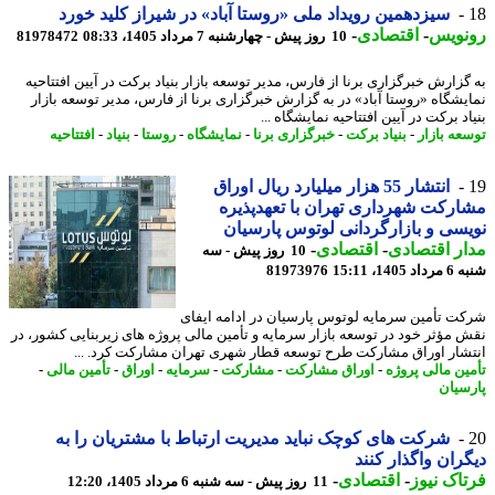
سیزدهمین رویداد ملی «روستا آباد» در شیراز کلید خورد
نویس
-
اقتصادی
-
10 روز پیش - چهارشنبه 7 مرداد 1405، 08:33
81978472
گزارش خبرگزاری برنا از فارس، مدیر توسعه بازار بنیاد برکت در آیین افتتاحیه
یشگاه «روستا آباد» در به گزارش خبرگزاری برنا از فارس، مدیر توسعه بازار
د برکت در آیین افتتاحیه نمایشگاه ...
عه بازار
-
بنیاد برکت
-
خبرگزاری برنا
-
نمایشگاه
-
روستا
-
بنیاد
-
افتتاحیه
انتشار 55 هزار میلیارد ریال اوراق
رکت شهرداری تهران با تعهدپذیره
سی و بازارگردانی لوتوس پارسیان
ر اقتصادی
-
اقتصادی
-
10 روز پیش - سه
140، 15:11
81973976
ت تأمین سرمایه لوتوس پارسیان در ادامه ایفای
 مؤثر خود در توسعه بازار سرمایه و تأمین مالی پروژه های زیربنایی کشور، در
شار اوراق مشارکت طرح توسعه قطار شهری تهران مشارکت کرد. ...
ین مالی پروژه
-
اوراق مشارکت
-
مشارکت
-
سرمایه
-
اوراق
-
تأمین مالی
-
سیان
شرکت های کوچک نباید مدیریت ارتباط با مشتریان را به
ران واگذار کنند
اک نیوز
-
اقتصادی
-
11 روز پیش - سه شنبه 6 مرداد 1405، 12:20