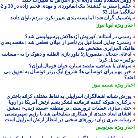
وش استعلام دهک یارانه ای و اعتراض به تغییرات جدید
عکس| سفر به گذشته؛ بیک ایمانوردی و مهدی فخیم زاده در 38 و 32
لگی؛ سال 53
لاستیک گران شد؛ اما بسته بندی تغییر نکرد، مردم تاوان دادند
بار ویژه
ایونا نیوز
سمی در آستانه؛ کوروش اژدهاکش پرسپولیسی شد؟
سمی؛ جدایی اسماعیل بن ناصر از میلان قطعی شد | مقصد بعدی
فبک الجزایری مشخص شد
دعای جنجالی منصوریان؛ داور بازی الطلبه و دهوک را به «مسابقه
کس» تبدیل کرد!
پاهان یا نساجی، مقصد ستاره جوان فوتبال ایران؟
بر مهم برای فوتسالی ها؛ شروع لیگ برتر فوتسال به تعویق می
تد؟
بار ویژه
تسنیم نیوز
ورش شبانه اشغالگران اسراییلی به نقاط مختلف کرانه باختری
رکناری شوکه کننده فرمانده لشکر پنجم ارتش آمریکا در اروپا
نثی سازی عملیات تروریستی در منطقه «سیده زینب» دمشق
فشای ابعاد جدیدی از همکاری تسلیحاتی هند با رژیم صهیونیستی
سانه عبری زبان: روزهای سختی در انتظار ارتش اسراییل است
بار ویژه
سرنویس