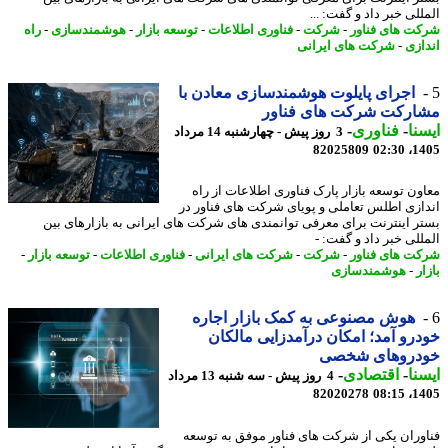
لی خبر داد و گفت: ...
ت های فناور
-
شرکت
-
فناوری اطلاعات
-
توسعه بازار
-
هوشمندسازی
-
راه
ازی
-
شرکت های ایرانی
اجرای پایلوت هوشمندسازی معادن با
ارکت شرکت های فناور
نا
-
فناوری
-
3 روز پیش - چهارشنبه 14 مرداد
82025809
1405
ون توسعه بازار پارک فناوری اطلاعات از راه
ازی اطلس تعاملی و پویای شرکت های فناور در
ر اینترنت برای معرفی توانمندی های شرکت های ایرانی به بازارهای بین
للی خبر داد و گفت: -
ت های فناور
-
شرکت
-
شرکت های ایرانی
-
فناوری اطلاعات
-
توسعه بازار
-
ر
-
هوشمندسازی
هوش مصنوعی به کمک بازار اجاره
رو آمد؛ امکان درآمدزایی مالکان
دروهای شخصی
نا
-
اقتصادی
-
4 روز پیش - سه شنبه 13 مرداد
82020278
1405
وران یکی از شرکت های فناور موفق به توسعه