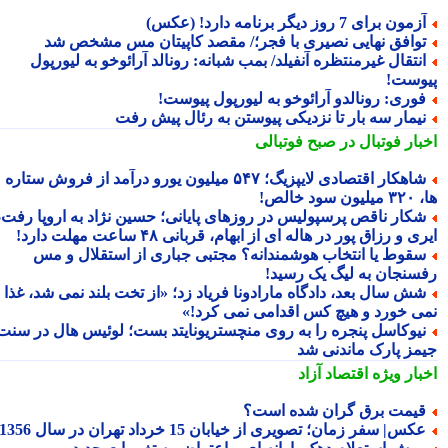
مون برای 7 روز دیگر برنامه دارد! (عکس)
وافق نهایی نصیری با فجر؛/ مقصد کاپیتان مس مشخص شد
نتقال غیرمنتظره آنفیلد/ بمب شبانه: رونالد آرائوخو به لیورپول
وست!
وری: رونالدو آرائوخو به لیورپول پیوست!
یمار سه بار تا نزدیکی پیوستن به رئال پیش رفت
بار فوتبال در صبح فوتبالی
شاهکار اقتصادی لایپزیگ؛ ۵۴۷ میلیون یورو درآمد از فروش ستاره
سود خالص!
کار ناقص پرسپولیس در روزهای پایانی؛ حسین نژاد به اروپا رفت،
ی و رزاق پور در هاله ای از ابهام، قربانی ۴۸ ساعت مهلت دارد!
قوط یا انتخاب هوشمندانه؟ مجتبی جباری از استقلال و مس
سنجان به لیگ یک رسید!
ش سال بعد، دادگاه مارادونا فریاد زد؛ «از تخت بلند نمی شد، غذا
ی خورد و هیچ کس اقدامی نمی کرد!»
یوکاسل پنجره را به روی منچستریونایتد بست؛ لوئیس هال در سنت
مز پارک ماندنی شد
بار ویژه
اقتصاد آزاد
یمت برق گران شده است؟
کس| سفر زمان؛ تصویری از خیابان 15 خرداد تهران در سال 1356