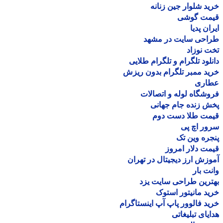
د شلوار جین زنانه
مت گوشی
ان پدیا
احی سایت در مشهد
 نوزاد
لود تلگرام و تلگرام طلایی
د ممبر تلگرام بدون ریزش
اری
شگاه لوله و اتصالات
 زنده جام جهانی
مت طلا دست دوم
ر اچ پی
ره وین تک
ت دلار امروز
زش ارز دیجیتال در تهران
ت بار
رین طراحی سایت یزد
د مانیتور استوک
د فالوور پاپ آپ اینستاگرام
یای تبلیغاتی