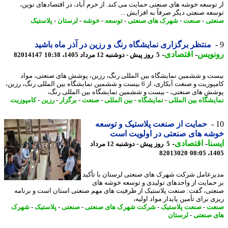
توسعه خوشه های صنعتی حمایت می کند. از خرم آباد، در اقتصادهای نوین،
عه صنعتی دیگر صرفاً به افزایش ...
تی
-
صنعت
-
شهرک های صنعتی
-
توسعه
-
خوشه
-
لرستان
-
پلاستیک
منتظر برگزاری نمایشگاه رنگ و رزین در آذر ماه باشید
نویس
-
اقتصادی
-
5 روز پیش - دوشنبه 12 مرداد 1405، 10:38
82014147
ت و ششمین نمایشگاه بین المللی رنگ، رزین، پوشش های صنعتی، مواد
کامپوزیت و صنعت آبکاری، از 6 بیست و ششمین نمایشگاه بین المللی رنگ، رزین،
ش های صنعتی، - بیست و ششمین نمایشگاه بین المللی رنگ،
یشگاه بین المللی
-
نمایشگاه
-
بین المللی
-
صنعت
-
برگزار
-
رزین
-
کامپوزیت
حمایت از صنعت پلاستیک و توسعه
شه های صنعتی در اولویت است
نا
-
اقتصادی
-
5 روز پیش - دوشنبه 12 مرداد
82013020
1405
رعامل شرکت شهرک های صنعتی لرستان با تأکید
حمایت از واحدهای تولیدی و توسعه خوشه های
تی، گفت: صنعت پلاستیک از ظرفیت های مهم صنعتی استان است و برنامه
 برای تأمین پایدار مواد اولیه،
عت
-
صنعت پلاستیک
-
شرکت شهرک های صنعتی
-
صنعتی
-
پلاستیک
-
شهرک
 صنعتی
-
لرستان