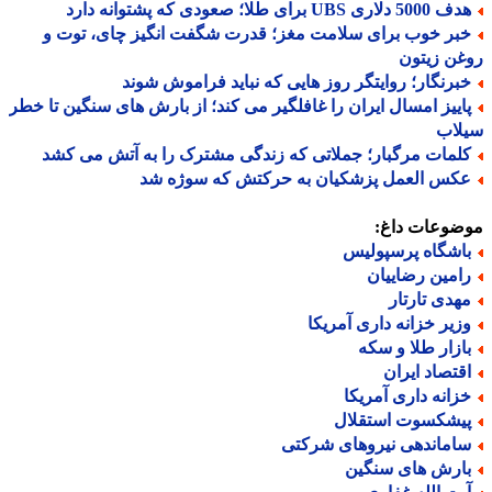
5 دلاری UBS برای طلا؛ صعودی که پشتوانه دارد
بر خوب برای سلامت مغز؛ قدرت شگفت انگیز چای، توت و
ن زیتون
برنگار؛ روایتگر روز هایی که نباید فراموش شوند
اییز امسال ایران را غافلگیر می کند؛ از بارش های سنگین تا خطر
لاب
لمات مرگبار؛ جملاتی که زندگی مشترک را به آتش می کشد
کس العمل پزشکیان به حرکتش که سوژه شد
ضوعات داغ:
اشگاه پرسپولیس
امین رضاییان
هدی تارتار
زیر خزانه داری آمریکا
ازار طلا و سکه
قتصاد ایران
زانه داری آمریکا
یشکسوت استقلال
اماندهی نیروهای شرکتی
ارش های سنگین