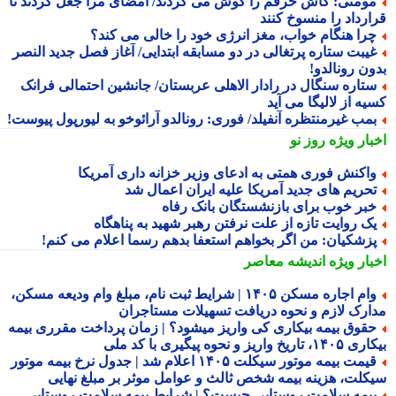
ومنی: کاش حرفم را گوش می کردند/ امضای مرا جعل کردند تا
ارداد را منسوخ کنند
را هنگام خواب، مغز انرژی خود را خالی می کند؟
یبت ستاره پرتغالی در دو مسابقه ابتدایی/ آغاز فصل جدید النصر
ون رونالدو!
تاره سنگال در رادار الاهلی عربستان/ جانشین احتمالی فرانک
ه از لالیگا می آید
مب غیرمنتظره آنفیلد/ فوری: رونالدو آرائوخو به لیورپول پیوست!
بار ویژه
روز نو
اکنش فوری همتی به ادعای وزیر خزانه داری آمریکا
حریم های جدید آمریکا علیه ایران اعمال شد
بر خوب برای بازنشستگان بانک رفاه
ک روایت تازه از علت نرفتن رهبر شهید به پناهگاه
زشکیان: من اگر بخواهم استعفا بدهم رسما اعلام می کنم!
بار ویژه
اندیشه معاصر
وام اجاره مسکن ۱۴۰۵ | شرایط ثبت نام، مبلغ وام ودیعه مسکن،
ارک لازم و نحوه دریافت تسهیلات مستاجران
قوق بیمه بیکاری کی واریز میشود؟ | زمان پرداخت مقرری بیمه
تاریخ واریز و نحوه پیگیری با کد ملی
قیمت بیمه موتور سیکلت ۱۴۰۵ اعلام شد | جدول نرخ بیمه موتور
کلت، هزینه بیمه شخص ثالث و عوامل موثر بر مبلغ نهایی
یمه سلامت روستایی چیست؟ | شرایط بیمه سلامت روستایی