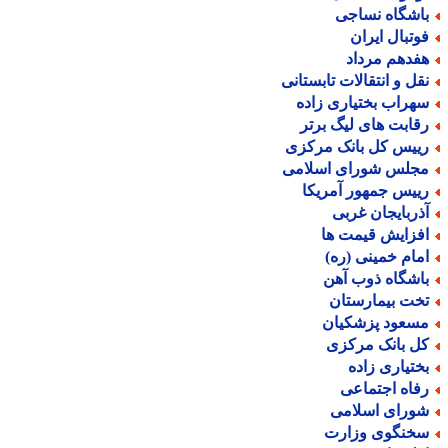
اشگاه نساجی
وتبال ایران
فدهم مرداد
قل و انتقالات تابستانی
هراب بختیاری زاده
قابت های لیگ برتر
ییس کل بانک مرکزی
جلس شورای اسلامی
ییس جمهور آمریکا
ذربایجان غربی
فزایش قیمت ها
مام خمینی (ره)
اشگاه ذوب آهن
خت بیمارستان
سعود پزشکیان
ل بانک مرکزی
ختیاری زاده
فاه اجتماعی
ورای اسلامی
خنگوی وزارت