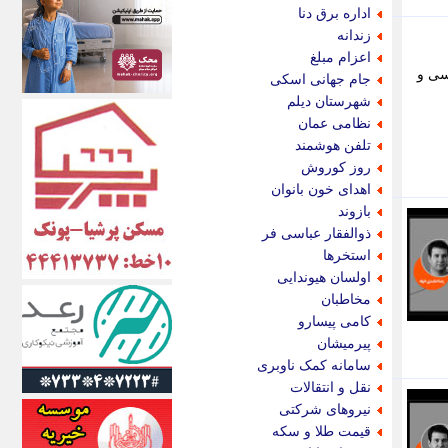
اکونیوز
اداره برق دنا
الف
زندانه
انتشار آنلاین
اعزام مبلغ
اندیشه قرن
سی و
جام جهانی اسکی
اندیشه معاصر
شهرستان دیلم
اندیشه ها
نظامی عمان
انرژی پرس
تلفن هوشمند
ای استخدام
روز کوروش
ایتنا
اهدای خون بانوان
ایراف
بازوند
ایران آرت
ذوالفقار عباسی فر
ایران آنلاین
استخرها
ایران زندگی
اولسان هیوندایی
ایران فوری
مخاطبان
ایرانی روز
کامی پیسارو
ایرانیتال
پیرمیشان
ایرنا
سامانه کمک ناوبری
ایسکانیوز
نقل و انتقالات
ایسنا
نیروهای شرکتی
ایکنا
قیمت طلا و سکه
ایلنا