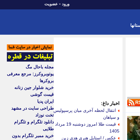
-
ورود
عضویت
تانها
مجله باحال مگ
یوتوبروکرز: مرجع معرفی
بروکرها
خرید شلوار جین زنانه
قیمت گوشی
ایران پدیا
اخبار داغ:
طراحی سایت در مشهد
انتقال لحظه آخری میان پرسپولیس
تخت نوزاد
و سپاهان
دانلود تلگرام و تلگرام
قیمت طلا امروز دوشنبه 19 مرداد
طلایی
1405
خرید ممبر تلگرام بدون
عکس / استایل هنری هدی زین