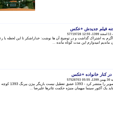
 صحنه فیلم جدیدش +عکس
57719728
ستاگرم به اشتراک گذاشت و در توضیح آن ها نوشت: خداراشکر تا این لحظه با رع
اندیم امیدوارم این مدت کوتاه مانده ...
ر کنار خانواده +عکس
57528703
علیرضا خمسه در کنار خانواده اش این تصویر را منتشر کرد - 1393 عشق تعطیل نیست بازیگر بیژن بیرنگ 1393 کوچه