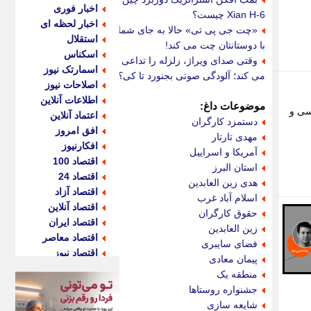
اخبار فوری
Xian H-6 چیست؟
اخبار لحظه ای
«چت جی پی تی» حالا به جای شما
استقلال
با دوستانتان چت می کند!
اسکناس
وقتی صدای ویراژ، زلزله را تداعی
اسمارتک نیوز
می کند؛ آلودگی صوتی بجنورد تا کی؟
اصلاحات نیوز
اطلاعات آنلاین
موضوعات داغ:
سی و
اعتماد آنلاین
دستمزد کارگران
افق امروز
مهدی تارتار
افکارنیوز
آمریکا و اسراییل
اقتصاد 100
استان البرز
اقتصاد 24
هدی زین العابدین
اقتصاد آزاد
اسلام آباد غرب
اقتصاد آنلاین
حقوق کارگران
اقتصاد ایران
زین العابدین
اقتصاد معاصر
فضای سایبری
اقتصاد نیوز
پیمان معادی
اکو ایران
منطقه یک
اکوفارس
جشنواره روستاها
اکونگار
شایعه سازی