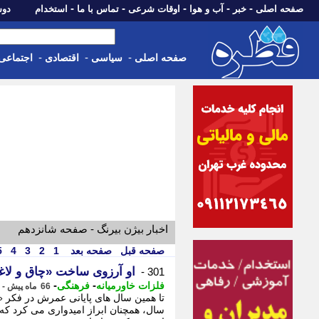
-
-
-
-
-
صفحه اصلی
خبر
آب و هوا
اوقات شرعی
تماس با ما
استخدام
دوشنبه، 19 مرد
-
-
-
صفحه اصلی
سیاسی
اقتصادی
اجتماعی
اخبار بیژن بیرنگ - صفحه شانزدهم
صفحه قبل
صفحه بعد
1
2
3
4
5
او آرزوی ساخت «چاق و لاغر» و
301 -
-
-
فلزات خاورمیانه
فرهنگی
66 ماه پیش - شنبه 16 اسفند 1399، 14:05
سال، همچنان ابراز امیدواری می کرد که 