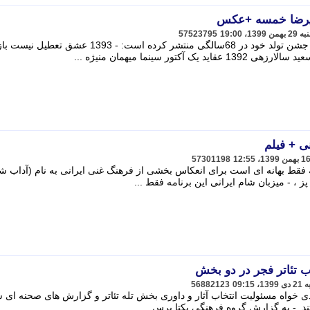
یرضا خمسه +عکس
57523795
علیرضا خمسه بازیگر پایتخت تصویری از جشن تولد خود در 68سالگی منتشر کرده است: - 1393 عشق ت
ی + فیلم
57301198
ه فقط بهانه ای است برای انعکاس بخشی از فرهنگ غنی ایرانی به نام (آداب ش
 ، - میزبان شام ایرانی این برنامه فقط ...
ب تئاتر فجر در دو بخش
56882123
 خواه مسئولیت انتخاب آثار و داوری بخش تله تئاتر و گزارش های صحنه ای 
ند. - به گزارش گروه فرهنگی یکتا پرس ...