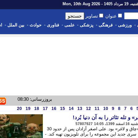
اد 1405 - Mon, 10th Aug 2026
عنوان
تصاویر
-
-
-
-
-
-
-
-
ورزشی
فرهنگی
پزشکی
علمی
فناوری
حوادث
بین الملل
اس
بروزرسانی: 08:30
20
19
18
17
16
15
14
13
12
11
10
9
8
7
6
 تله تئاتر را به آن دنیا بُرد!
57807927
تا همین سال های پایانی عمرش در فکر «چاق و لاغر» بود. علی اصغر آزادان پس از حدود 30
سری جدید این مجموعه را برای تلویزیون تهیه کند. -