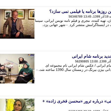
این روزها برنامه یا فیلمی نمی سازد؟
56346789
در تبریز) کارگردان، تهیه کننده، مجری و فیلم نامه نویس ایرانی، سینما
گ در اینستاگرامش منتشر کرد. - شهر جهانی یزد،
د برنامه شام ایرانی
56290805
م ایرانی / عکس شام ایرانی نام مجموعه ای
ویدئویی است که سری اول آن به کارگردانی بیژن بیرنگ در زمستان سال 1390 ساخته شد، -
نی» درباره ترور «محسن فخری زاده» +