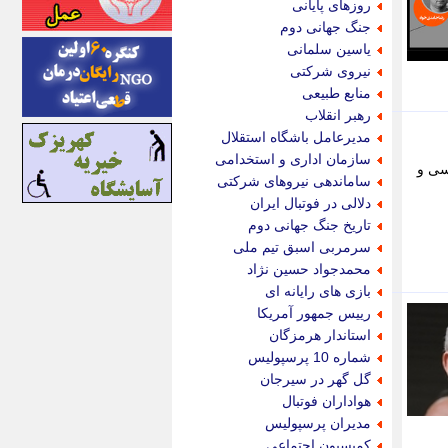
روزهای پایانی
اینتیتر
جنگ جهانی دوم
ایونا نیوز
یاسین سلمانی
بازتاب آنلاین
نیروی شرکتی
باشگاه خبرنگاران
منابع طبیعی
باغستان نیوز
رهبر انقلاب
بامبوک
مدیرعامل باشگاه استقلال
ببین و بخون
سازمان اداری و استخدامی
سی و
بدینسان
ساماندهی نیروهای شرکتی
بنکر
دلالی در فوتبال ایران
بیت ران
تاریخ جنگ جهانی دوم
پارس فوتبال
سرمربی اسبق تیم ملی
پارسینه
محمدجواد حسین نژاد
پارسینه پلاس
بازی های رایانه ای
پاز آنلاین
رییس جمهور آمریکا
پاس گل
استاندار هرمزگان
پانا
شماره 10 پرسپولیس
پرتو نیوز
گل گهر در سیرجان
پرسون
هواداران فوتبال
پنجره نیوز
مدیران پرسپولیس
پویامگ
کمیسیون اجتماعی