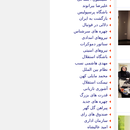
پویه آنلاین
علیرضا بیرانوند
پیام نفت
باشگاه پرسپولیس
تابناک
بازگشت به ایران
تازه نیوز
دلالی در فوتبال
تبیان
چهره های سرشناس
تجارت نیوز
نیروهای امدادی
تحریریه
سناتور دموکرات
ترابر نیوز
نیروهای امنیتی
ترفندباز
باشگاه استقلال
تریبون اقتصاد
مهدی هاشمی نسب
تسنیم نیوز
نظام بین الملل
تک ناک
محمد مایلی کهن
تکراتو
نیمکت استقلال
توریسم آنلاین
آشوری تازیانی
تولید نیوز
قدرت های بزرگ
تیتر فوری
چهره های جدید
تیکنا
پیراهن گل گهر
جاب ویژن
صندوق های رای
جار نیوز
سازمان اداری
جالبتر
امید عالیشاه