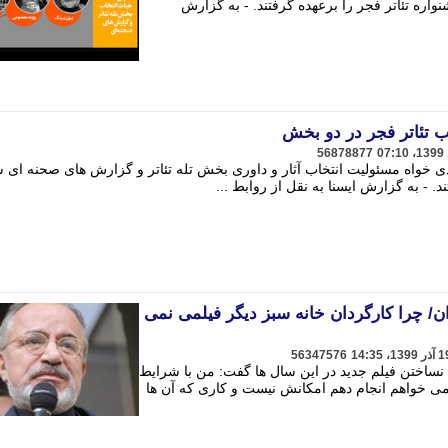
ره تئاتر فجر را برعهده گرفتند. - به گزارش
ب تئاتر فجر در دو بخش
56878877
 خواه مسئولیت انتخاب آثار و داوری بخش تله تئاتر و گزارش های صحنه ای 
د. - به گزارش ایسنا به نقل از روابط ...
ان/ چرا کارگردان خانه سبز دیگر فیلمی نمی
56347576
نساختن فیلم جدید در این سال ها گفت: من با شرایط
ی خواهم انجام دهم امکانش نیست و کاری که آن ها