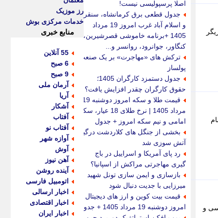
معلمان
اصلا پرسپولیسی نیست!
رز موزیک
جدول قطعی برق کرمانشاه، سنقر
خدمات مرکزی بوش
و اسلام آباد غرب امروز 19 مرداد
عطیل نیست بازیگر
منابع خبری
1405 +برنامه خاموشی قصرشیرین،
کنگاور، جوانرود، روانسر و...
55 آنلاین
ترکش های «مهاجرت» بر یک صنعت
6 صبح
پولساز
9 صبح
جدول دستمزد کارگران 1405؛
آرمان ملی
حقوق کارگران چقدر افزایش یافت؟
آریا
قیمت طلا و سکه امروز دوشنبه 19
آشکار
مرداد 1405 | نرخ طلای 18 عیار، سکه
آفتاب
ام
امامی و نیم سکه امروز + جدول
آفتاب نو
بخشی از جنگل های کلاردشت درگیر
آوازه شهر
آتش سوزی شد
آوش
رد پای آمریکا و اسراییل در باج
آهن نیوز
گیری مهاجرتی مراکش از اسپانیا؟
آینده روشن
بازسازی و ایمن سازی تونل شهید
اتومبیل فارسی
میرزایی با جدیت دنبال شود
اخبار ارسالی
قیمت بیت کوین و ارز های دیجیتال
اخبار اقتصادی
امروز دوشنبه 19 مرداد 1405 + جدول
سی و
اخبار ایران
بمب افکن استراتژیک دوربرد چین |