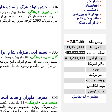
بازار کار
افغانستان
جشن تولد شیک و ساده عل
304 -
تاجیکستان
-
-
اخبار فوری
فرهنگی
67 ماه پیش - چهارشنبه 29 بهمن 1399، 19:00
ویدئو های ورزشی
طنز و کاریکاتور
بیژن بیرنگ 1393 کوچه مروارید بازیگر سعید سالارزهی 1392 عقاید یک آکتور سینما میهمان منیژه ...
بازار آتی سکه
اونس طلا
2,671.55
▼
طلای 18
39,051,000
نسیم ادبی میزبان شام ایران
305 -
سکه امامی
460,900,000
-
-
گلی شی
فرهنگی
67 ماه پیش - پنجشنبه 16 بهمن 1399، 12:55
بهار ازادی
410,200,000
نسیم ادبی میزبان شام ایرانی این برنام
دلار امریکا
ایرانی). این آداب و رسوم شامل پخت و پز
یورو
لیر ترکیه
درهم امارات
پوند انگلیس
بیت کویین
بیشتر + کد نمایش
معرفی داوران و هیات انتخا
306 -
-
-
صنعت مالی
فرهنگی
68 ماه پیش - یکشنبه 21 دی 1399، 09:15
بیژن بیرنگ، روزبه معصومی و رضا حامدی
نهمین جشنواره تئاتر فجر را برعهده گرفت