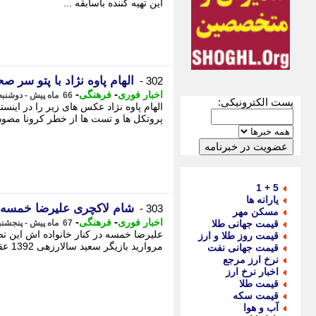
این تهیه کننده باسابقه ...
الهام پاوه نژاد با پتو سر
302 -
-
-
اخبار فوری
فرهنگی
66 ماه پیش - دوشنبه 11 اسفند 1399، 12:55
پست الکترونیکی:
الهام پاوه نژاد عکس های زیر را در این
پروتکل ها و تست ها از خطر کرونا مصون م
5 + 1
یارانه ها
شام لاکچری علیرضا خمسه د
303 -
مسکن مهر
-
-
اخبار فوری
فرهنگی
قیمت جهانی طلا
67 ماه پیش - پنجشنبه 30 بهمن 1399، 05:55
قیمت روز طلا و ارز
مروارید بازیگر سعید سالارزهی 1392 عقاید یک آکتور سینما میهمان منیژه حکمت تئاترها علیرضا ...
قیمت جهانی نفت
نرخ ارز مرجع
اخبار نرخ ارز
قیمت طلا
قیمت سکه
آب و هوا