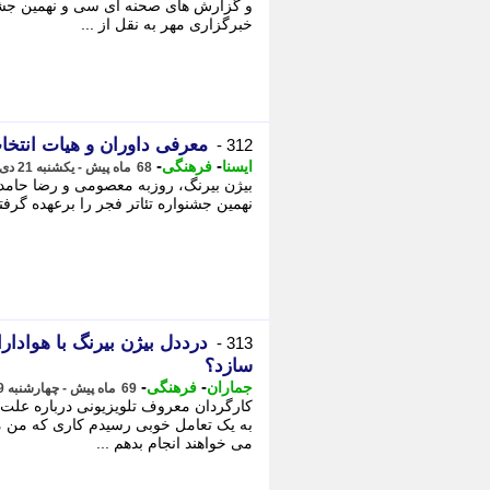
و گزارش های صحنه ای سی و نهمین جشنوا
خبرگزاری مهر به نقل از ...
معرفی داوران و هیات انتخا
312 -
-
-
ایسنا
فرهنگی
68 ماه پیش - یکشنبه 21 دی 1399، 07:10
بیژن بیرنگ، روزبه معصومی و رضا حامدی
نهمین جشنواره تئاتر فجر را برعهده گرفتن
درددل بیژن بیرنگ با هوادار
313 -
سازد؟
-
-
جماران
فرهنگی
69 ماه پیش - چهارشنبه 19 آذر 1399، 14:35
کارگردان معروف تلویزیونی درباره علت 
به یک تعامل خوبی رسیدم کاری که من م
می خواهند انجام بدهم ...