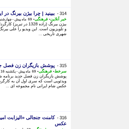
ببینید | چرا بیژن بیرنگ در 
314 -
-
-
خبر آنلاین
فرهنگی
69 ماه پیش - چهارشنبه 19 آذر 1399، 13:45
بیژن بیرنگ (زاده 1328 
و تلویزیون است. این ویدیو را علی بیرن
شهری تاریخی ...
پوشش بازیگران زن فصل جدی
315 -
-
-
سرخط
فرهنگی
69 ماه پیش - یکشنبه 16 آذر 1399، 13:00
پوشش بازیگران زن فصل جدید برنامه شا
عکس شام ایرانی نام مجموعه ای ...
کامنت جنجالی «الیزابت امی
316 -
عکس