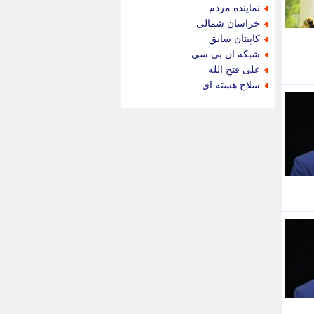
جام جم
نماینده مردم
جدید پرس
خراسان شمالی
جماران
کاپیتان سابق
جوان ایرانی
شبکه ان بی سی
جهان مانا
علی فتح الله
جهان نگر
سلاح هسته ای
جهان نیوز
چطور
چمپیونات
چمدون
چه خبر
حادثه 24
حرف تو
حوادث پلاس
حوزه نیوز
خبر آنلاین
خبر جنوب
خبر سیاسی
خبر گردون
خبر ورزشی
خبرجو