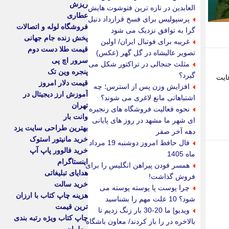
ریزش
العابدین در تازه ترین فتوشوت هایش
عطاری
پرسپولیس برای فسخ قرارداد دنیل
فروشگاه لوله و اتصالات
گرا به توافق نزدیک می شود
پخش زنده جام جهانی
غریبه برای فوتبال ایران/ اولین
قیمت طلا دست دوم
تصویر عالیشاه در گل گهر (عکس)
سرور اچ پی
مثلث جنجالی در تراکتور شکل می
پنجره وین تک
گیرد؟
ایت
قیمت دلار امروز
افزایش وزن پس از استرس؛ چه
آموزش ارز دیجیتال در
اشتباهاتی مانع لاغری می شوند؟
تهران
نحوه فعالیت فروشگاه های زنجیره
وانت بار
ای شهر ما مشهد در روز های پایانی
بهترین طراحی سایت یزد
دهه آخر صفر
خرید مانیتور استوک
فال حافظ امروز دوشنبه 19 مرداد
خرید فالوور پاپ آپ
ماه 1405
اینستاگرام
همسر فودن پیراهن انگلیس را برای
هدایای تبلیغاتی
فروش گذاشت!
خرید سالت
چرا پوست پا پوسته پوسته می
هزینه چاپ کتاب با ارزان
شود؟ 10 علت مهم را بشناسید
ترین قیمت
ویدیو| ما 20-30 بار زنگ زدیم تا
چاپ کتاب ویژه رتبه بندی
بالاخره در را باز کردند/ معاون باشگاه