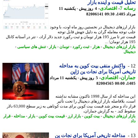
یل قیمت و آینده بازار
نه 7
-
اقتصادی
-
4 روز پیش - یکشنبه 11
1، 09:30
82006141
ار ارزهای دیجیتال در نخستین روز ماه اوت، با وجود
 توجه معامله گران به دلیل جهش قابل توجه
قیمت تتر تا مرز 195 هزار تومان و ثبت رکورد جدید دلار آزاد، - تتر در آستانه کانال
 ...
ر ارزهای دیجیتال
-
هزار
-
ثبت رکورد
-
تومان
-
بازار
-
تنش های سیاسی
-
یتال
واکنش منفی بیت کوین به ️مداخله
یخی آمریکا برای نجات ین ژاپن
اران
-
اقتصادی
-
5 روز پیش - یکشنبه 11 مرداد
82004565
1405
این مداخله که از سال 1998 تاکنون مشابه نداشته
، بلافاصله بازار ارزهای دیجیتال را تحت تأثیر
قرار داد و منجر شد قیمت بیت کوین برای مدت کوتاهی به زیر سطح 63,000 دلار
ط کند. - به گزارش جماران،
ر ارزهای دیجیتال
-
بیت کوین
-
بازار ارز
-
قیمت بیت کوین
-
بازار
-
مداخله
-
قرار
مداخله تاریخی آمریکا برای نجات ین