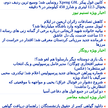
کابین غول پیکر Xpeng G9L رونمایی شد؛ وسیع ترین ردیف دوم،
ری و شارژ 450 کیلومتر در ۹ دقیقه
بار ویژه
تسنیم نیوز
اهش تصادفات زائران اربعین در ایلام
یونل مسی چگونه وارد باشگاه میلیاردها شد؟
یانیه خانواده شهید لاریجانی درباره برخی از گمانه زنی های رسانه ای
ساعت خدمت، یک دل عاشق
رمانده جدید مرزبانی کردستان معرفی شد؛ اقتدار در حراست از
زها
بار ویژه
رونگار
ک بازی دوستانه دیگر بارسلونا هم لغو شد؟!
فیر افتخاری چوگان؛/ مدیرعامل پرسپولیس و یک انتخاب
رمنتظره! (عکس)
ماره پیراهن خریدهای جدید پرسپولیس اعلام شد؛ تیکدری، محبی و
گیف با اعداد ویژه
روع دشوار در فوتبال عراق؛/ یحیی و مواجهه با موقعیتی که
تظارش را نداشت!
و ایرانی در جمع غول های دفاعی آسیا
بار ویژه
اندیشه معاصر
انلود گواهی کسر از حقوق بازنشستگان | راهنمای دریافت گواهی