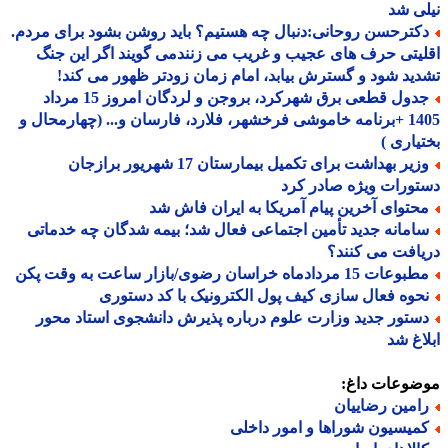
ی شد
کترحسن روحانی:دنبال چه هستیم؟ باید روشن بشود برای مردم.
یتی حرف های عجیب و غریب می زنندمی گویند اگر این جنگ
ید شود و گسترش بیابد، امام زمان زودتر ظهور می کند!
جدول قطعی برق شهرکرد، بروجن و لردگان امروز 15 مرداد
1405 +برنامه خاموشی فرخشهر، فلارد، فارسان و... (چهارمحال و
یاری )
وزیر بهداشت برای تکمیل بیمارستان 17 شهریور برازجان
ورات ویژه صادر کرد
حتوای آخرین پیام آمریکا به ایران فاش شد
امانه جدید تأمین اجتماعی فعال شد؛ بیمه شدگان چه خدماتی
افت می کنند؟
عات 15 مردادماه خراسان رضوی/بازار ساعت به وقت پکن
حوه فعال سازی کیف پول الکترونیک با کد دستوری
ستور جدید وزارت علوم درباره پذیرش دانشجوی استاد محور
اغ شد
ضوعات داغ:
امین رضاییان
میسیون شوراها و امور داخلی