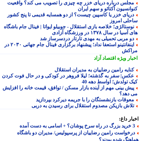
جلس درباره دریای خزر چه چیزی را تصویب می کند؟ واقعیت
وانسیون آکتائو و سهم ایران
ریای خزر یا کاسپین چیست؟ از دو همسایه قدیمی تا پنج کشور
حلی امروز
وستالژی؛ خلاصه بازی استقلال - جوبیلو ایواتا | فینال جام باشگاه
سیا در سال ۱۳۷۸ در ورزشگاه آزادی
و مربی تحمیلی به مهدی تارتار دردسرساز شد
اینفانتینو استعفا نداد؛ پیشنهاد برگزاری فینال جام جهانی ۲۰۳۰ در
اکش
بار ویژه
اقتصاد آزاد
نایه رامین رضاییان به مدیران استقلال
کس| سفر به گذشته؛ لیلا فروهر در کودکی و در حال فوت کردن
ک تولدش؛ اواسط دهه 40
یش بینی مهم از آینده بازار مسکن / توافق، قیمت خانه را افزایش
 دهد؟
عوقات بازنشستگان را با جریمه دیرکرد بپردازید
لاش بازیکن مصدوم استقلال برای رسیدن به دربی
ار داغ:
 اسامی به دست آمده
رخواست رامین رضاییان از پرسپولیس/ مدیران دو باشگاه
هنگ شده بودند؟