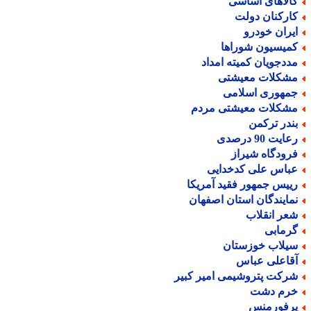
الاهای اساسی
ارکنان دولت
یران خودرو
میسیون شوراها
ددجویان کمیته امداد
شکلات معیشتی
مهوری اسلامی
شکلات معیشتی مردم
ندر ترکمن
ایت 90 درصدی
رودگاه شیراز
باس علی کدخدایی
ییس جمهور فقید آمریکا
مایندگان استان اصفهان
عر انقلاب
رمابی
یلاب خوزستان
قاعلی عباس
رکت پتروشیمی امیر کبیر
رم دشت
رفورمنس