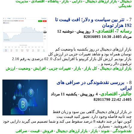
یتال
-
بازار ارزهای دیجیتال
-
دارایی
-
بازار
-
پناهگاه
-
اقتصادی
-
مدیریت
ینگی
تتر بین سیاست و دلار؛ افت قیمت تا
ومان
نه 7
-
اقتصادی
-
3 روز پیش - دوشنبه 12
1، 14:30
82016095
ار ارزهای دیجیتال در روز یکشنبه با وضعیت کم
ان همراه بود و شاهد تغییرات جزیی در ارزش کل
بازار بودیم. ارزش کل بازار کریپتو با افزایش اندک 0. 02 درصدی به رقم 2.16
یون دلار رسید و ...
ر ارزهای دیجیتال
-
کل بازار
-
بازار
-
تغییرات جزیی
-
افزایش
-
وضعیت
-
ارزش
بررسی نقدشوندگی در صرافی های
انی
بتر
-
اقتصادی
-
4 روز پیش - یکشنبه 11 مرداد
82011790
1405
بازار ارزهای دیجیتال گاهی بین سود و زیان فقط
 ثانیه فاصله وجود دارد. تصور کنید قیمت بیت
کوین تنها در چند دقیقه 8 درصد سقوط می کند و شما تصمیم می گیرید دارایی خود
فروشید. - بسیاری ...
شوندگی
-
شوند
-
بازار
-
بازار ارزهای دیجیتال
-
فروش
-
قیمت
-
صرافی