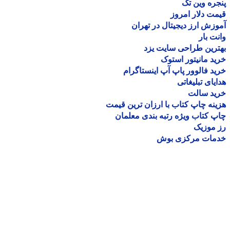
ره وین تک
ت دلار امروز
زش ارز دیجیتال در تهران
ت بار
رین طراحی سایت یزد
د مانیتور استوک
د فالوور پاپ آپ اینستاگرام
یای تبلیغاتی
ید سالت
نه چاپ کتاب با ارزان ترین قیمت
 کتاب ویژه رتبه بندی معلمان
موزیک
مات مرکزی بوش