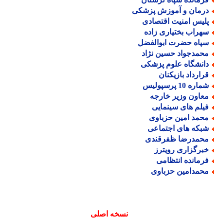
رمان و آموزش پزشکی
لیس امنیت اقتصادی
هراب بختیاری زاده
پاه حضرت ابوالفضل
حمدجواد حسین نژاد
انشگاه علوم پزشکی
رارداد بازیکنان
اره 10 پرسپولیس
عاون وزیر خارجه
یلم های سینمایی
حمد امین حزباوی
بکه های اجتماعی
حمدرضا ظفرقندی
برگزاری رویترز
رمانده انتظامی
حمدامین حزباوی
نسخه اصلی