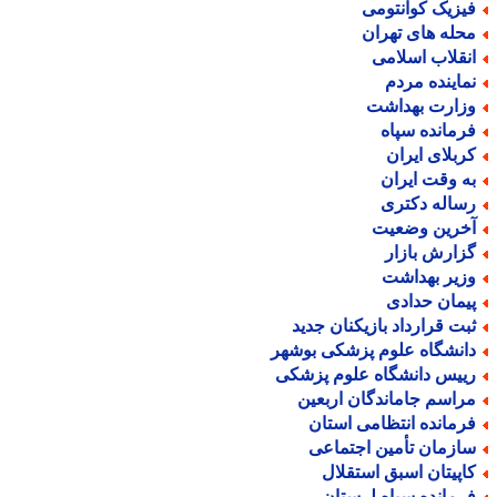
یزیک کوانتومی
حله های تهران
نقلاب اسلامی
ماینده مردم
زارت بهداشت
رمانده سپاه
ربلای ایران
ه وقت ایران
ساله دکتری
خرین وضعیت
زارش بازار
زیر بهداشت
یمان حدادی
بت قرارداد بازیکنان جدید
انشگاه علوم پزشکی بوشهر
ییس دانشگاه علوم پزشکی
راسم جاماندگان اربعین
رمانده انتظامی استان
ازمان تأمین اجتماعی
اپیتان اسبق استقلال
رمانده سپاه لرستان