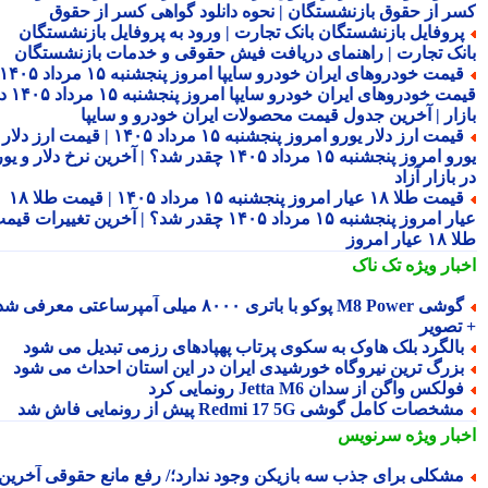
ر از حقوق بازنشستگان | نحوه دانلود گواهی کسر از حقوق
روفایل بازنشستگان بانک تجارت | ورود به پروفایل بازنشستگان
نک تجارت | راهنمای دریافت فیش حقوقی و خدمات بازنشستگان
قیمت خودروهای ایران خودرو سایپا امروز پنجشنبه ۱۵ مرداد ۱۴۰۵ |
قیمت خودروهای ایران خودرو سایپا امروز پنجشنبه ۱۵ مرداد ۱۴۰۵ در
زار | آخرین جدول قیمت محصولات ایران خودرو و سایپا
قیمت ارز دلار یورو امروز پنجشنبه ۱۵ مرداد ۱۴۰۵ | قیمت ارز دلار
یورو امروز پنجشنبه ۱۵ مرداد ۱۴۰۵ چقدر شد؟ | آخرین نرخ دلار و یورو
بازار آزاد
قیمت طلا ۱۸ عیار امروز پنجشنبه ۱۵ مرداد ۱۴۰۵ | قیمت طلا ۱۸
عیار امروز پنجشنبه ۱۵ مرداد ۱۴۰۵ چقدر شد؟ | آخرین تغییرات قیمت
ار امروز
بار ویژه
تک ناک
گوشی M8 Power پوکو با باتری ۸۰۰۰ میلی آمپرساعتی معرفی شد
تصویر
الگرد بلک هاوک به سکوی پرتاب پهپادهای رزمی تبدیل می شود
زرگ ترین نیروگاه خورشیدی ایران در این استان احداث می شود
ولکس واگن از سدان Jetta M6 رونمایی کرد
شخصات کامل گوشی Redmi 17 5G پیش از رونمایی فاش شد
بار ویژه
سرنویس
شکلی برای جذب سه بازیکن وجود ندارد؛/ رفع مانع حقوقی آخرین