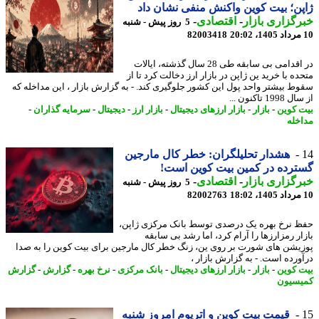
ن؛ بیت کوین واکنش منفی نشان داد
گزاری بازار
-
اقتصادی
-
5 روز پیش - شنبه
82003418
در اقدامی بی سابقه طی 28 سال گذشته، ایالات
ه با خرید ین ژاپن در بازار ارز دخالت کرد تا از
ط بیشتر واحد پول این کشور جلوگیری کند. - به گزارش بازار ، این مداخله که
19 تاکنون ...
 کوین
-
بازار
-
بازار ارزهای دیجیتال
-
بازار ارز
-
دیجیتال
-
سرمایه گذاران
-
خله
هشدار تحلیلگران: خطر کال مارجین
رده در کمین بیت کوین است!
گزاری بازار
-
اقتصادی
-
5 روز پیش - شنبه
82002763
 نرخ بهره یک درصدی توسط بانک مرکزی ژاپن،
ار رمزارزها را آرام کرد، اما رشد بی سابقه
یشن های شورت بر روی ین، زنگ خطر کال مارجین برای بیت کوین را به صدا
ورده است. - به گزارش بازار ،
 کوین
-
بازار
-
بازار ارزهای دیجیتال
-
بانک مرکزی
-
نرخ بهره
-
گزارش
-
گزارش
سیون
قیمت بیت کوین و اتریوم امروز شنبه