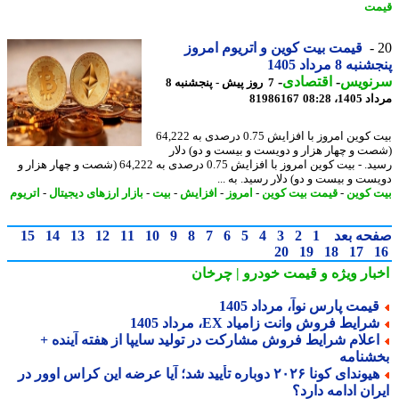
ت
قیمت بیت کوین و اتریوم امروز
ه 8 مرداد 1405
نویس
-
اقتصادی
-
7 روز پیش - پنجشنبه 8
1، 08:28
81986167
بیت کوین امروز با افزایش 0.75 درصدی به 64,222
ت و چهار هزار و دویست و بیست و دو) دلار
رسید. - بیت کوین امروز با افزایش 0.75 درصدی به 64,222 (شصت و چهار هزار و
ست و بیست و دو) دلار رسید. به ...
 کوین
-
قیمت بیت کوین
-
امروز
-
افزایش
-
بیت
-
بازار ارزهای دیجیتال
-
اتریوم
حه بعد
1
2
3
4
5
6
7
8
9
10
11
12
13
14
15
20
19
18
17
بار ویژه
و قیمت خودرو | چرخان
یمت پارس نوآ، مرداد 1405
رایط فروش وانت زامیاد EX، مرداد 1405
علام شرایط فروش مشارکت در تولید سایپا از هفته آینده +
شنامه
هیوندای کونا ۲۰۲۶ دوباره تأیید شد؛ آیا عرضه این کراس اوور در
ان ادامه دارد؟