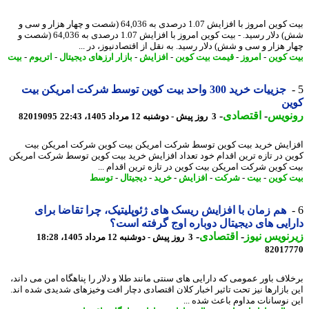
بیت کوین امروز با افزایش 1.07 درصدی به 64,036 (شصت و چهار هزار و سی و
شش) دلار رسید. - بیت کوین امروز با افزایش 1.07 درصدی به 64,036 (شصت و
ر هزار و سی و شش) دلار رسید. به نقل از اقتصادنیوز، در ...
 کوین
-
امروز
-
قیمت بیت کوین
-
افزایش
-
بازار ارزهای دیجیتال
-
اتریوم
-
بیت
جزییات خرید 300 واحد بیت کوین توسط شرکت امریکن بیت
ین
نویس
-
اقتصادی
-
3 روز پیش - دوشنبه 12 مرداد 1405، 22:43
82019095
ایش خرید بیت کوین توسط شرکت امریکن بیت کوین شرکت امریکن بیت
ن در تازه ترین اقدام خود تعداد افزایش خرید بیت کوین توسط شرکت امریکن
 کوین شرکت امریکن بیت کوین در تازه ترین اقدام ...
 کوین
-
بیت
-
شرکت
-
افزایش
-
خرید
-
دیجیتال
-
توسط
هم زمان با افزایش ریسک های ژئوپلیتیک، چرا تقاضا برای
ایی های دیجیتال دوباره اوج گرفته است؟
نویس نیوز
-
اقتصادی
-
3 روز پیش - دوشنبه 12 مرداد 1405، 18:28
82017
لاف باور عمومی که دارایی های سنتی مانند طلا و دلار را پناهگاه امن می داند،
 بازارها نیز تحت تاثیر اخبار کلان اقتصادی دچار افت وخیزهای شدیدی شده اند.
 نوسانات مداوم باعث شده ...