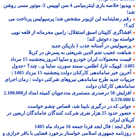
ویدیو| خلاصه بازی اینترمیامی 4 سن لوییس 2/ موتور مسی روشن
!
قم رضایتنامه این لژیونر مشخص شد؛ پرسپولیس پرداخت می
؟!
فشاگری کاپیتان اسبق استقلال: رامین محرمانه از قلعه نویی
سته بود دعوتش کند!
سپولیس در آستانه جذب 3 بازیکن جدید
باهت عجیب نجم الدین شریعتی به پسرش در کربلا
قیمت محصولات ایران خودرو و سایپا امروز پنجشنبه 15 مرداد
 سورن، ساینا و... چند؟ +جدول
آخرین خبر ساماندهی کارکنان دولت پنجشنبه 15 مرداد 1405 |
یات جدید طرح ساماندهی نیروهای شرکتی دولت | زمان اجرای
اندهی کارکنان دولت
افزایش 50 درصدری مستمری مددجویان کمیته امداد از2.100.000
وانی که در درگیری نابینا شد، قصاص چشم خواست
حضور حدود 25 هزار نفری شرکت کنندگان جاماندگان اربعین در
لای ایران
ل ابجد | فال ابجد فردا جمعه 16 مرداد ماه 1405
وزنامه جمهوری اسلامی خواستار برخورد قضایی با باقر خرازی و