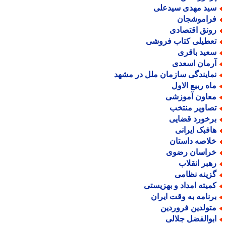
ید مهدی سیدعلی
راموشجان
ونق اقتصادی
عطیلی کتاب فروشی
عید باقری
رمان اسعدی
مایندگی سازمان ملل در مشهد
اه ربیع الاول
عاون آموزشی
صاویر منتخب
رخورد قضایی
افبک ایرانی
لاصه داستان
راسان رضوی
هبر انقلاب
زینه نظامی
میته امداد و بهزیستی
رنامه به وقت ایران
تولدین فروردین
بوالفضل جلالی