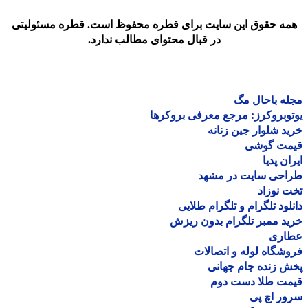
مه حقوق این سایت برای قطره محفوظ است. قطره مسئولیتی
در قبال محتوای مطالب ندارد.
ه باحال مگ
وبروکرز: مرجع معرفی بروکرها
د شلوار جین زنانه
مت گوشی
ان پدیا
احی سایت در مشهد
 نوزاد
لود تلگرام و تلگرام طلایی
د ممبر تلگرام بدون ریزش
اری
شگاه لوله و اتصالات
 زنده جام جهانی
مت طلا دست دوم
ر اچ پی