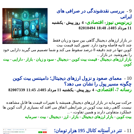
بررسی نقدشوندگی در صرافی های
انی
نویس نیوز
-
اقتصادی
-
4 روز پیش - یکشنبه
82010494
بازار ارزهای دیجیتال گاهی بین سود و زیان فقط
 ثانیه فاصله وجود دارد. تصور کنید قیمت بیت
کوین تنها در چند دقیقه 8 درصد سقوط می کند و شما تصمیم می گیرید دارایی خود
فروشید. در بازار ...
ر ارزهای دیجیتال
-
قیمت بیت کوین
-
دیجیتال
-
سود و زیان
-
بازار
-
دارایی
-
بیت
ن
معمای صعود و نزول ارزهای دیجیتال؛ دامیننس بیت کوین
نه مسیر پول را نشان می دهد؟
نه 7
-
اقتصادی
-
4 روز پیش - یکشنبه 11 مرداد 1405، 11:45
82007339
ت سرمایه در بازار ارزهای دیجیتال همیشه با تغییرات قیمت ها قابل مشاهده
ت. گاهی رشد بیت کوین در شرایطی اتفاق می افتد که بسیاری از آلت کوین ها
کرد متفاوتی دارند و همین تفاوت، - ...
 کوین
-
بازار ارزهای دیجیتال
-
بازار
-
ارز
-
دیجیتال
-
بیت
-
سرمایه
تتر در آستانه کانال 195 هزار تومان؛