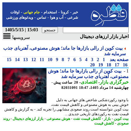
-
-
-
-
خبر
کرونا
استخدام
جام جهانی
اوقات
-
-
-
شرعی
آب و هوا
تماس
ویدئوهای ورزشی
15:03 | 1405/5/15
ار بازار ارزهای دیجیتال
سرویسها
بیت کوین از رالی بازارها جا ماند؛ هوش مصنوعی، آهنربای جذب
رمایه شد
حه بعد
1
2
3
4
5
6
7
8
9
10
11
12
13
14
15
20
19
18
17
بیت کوین از رالی بازارها جا ماند؛ هوش
وعی، آهنربای جذب سرمایه شد
گزاری بازار
-
اقتصادی
-
20 ساعت پیش -
14 مرداد 1405، 18:47
82031091
وجود رکوردشکنی شاخص های جهانی به دلیل
 بینی به هوش مصنوعی و کاهش قیمت نفت،
 کوین نتوانسته است روند صعودی مشابهی را تجربه کند. - به گزارش و کاهش
ت نفت به رکوردهای تاریخی جدیدی ...
 کوین
-
بازار
-
کاهش قیمت نفت
-
هوش مصنوعی
-
بازار ارزهای دیجیتال
-
روند
ودی
-
کاهش قیمت