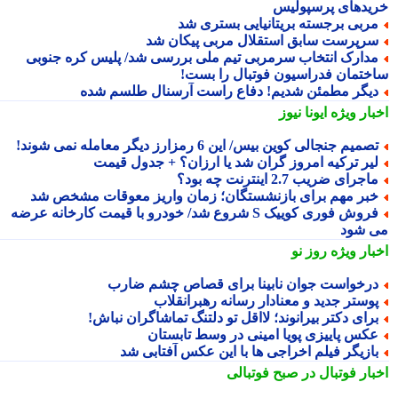
یدهای پرسپولیس
ربی برجسته بریتانیایی بستری شد
رپرست سابق استقلال مربی پیکان شد
دارک انتخاب سرمربی تیم ملی بررسی شد/ پلیس کره جنوبی
ختمان فدراسیون فوتبال را بست!
یگر مطمئن شدیم! دفاع راست آرسنال طلسم شده
بار ویژه
ایونا نیوز
صمیم جنجالی کوین بیس/ این 6 رمزارز دیگر معامله نمی شوند!
یر ترکیه امروز گران شد یا ارزان؟ + جدول قیمت
اجرای ضریب 2.7 اینترنت چه بود؟
بر مهم برای بازنشستگان؛ زمان واریز معوقات مشخص شد
فروش فوری کوییک S شروع شد/ خودرو با قیمت کارخانه عرضه
 شود
بار ویژه
روز نو
رخواست جوان نابینا برای قصاص چشم ضارب
وستر جدید و معنادار رسانه رهبرانقلاب
رای دکتر بیرانوند؛ لااقل تو دلتنگ تماشاگران نباش!
کس پاییزی پویا امینی در وسط تابستان
ازیگر فیلم اخراجی ها با این عکس آفتابی شد
بار فوتبال در صبح فوتبالی