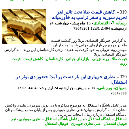
3
کاهش قیمت طلا تحت تاثیر لغو
یم سوریه و سفر ترامپ به خاورمیانه
نه 7
-
اقتصادی
-
15 ماه پیش - چهارشنبه 24
شت 1404، 12:31
78048261
گزارش خبرنگار اقتصادی برنا؛ روز گذشته قیمت
 در مهمترین بازارهای جهانی پایین آمد و از آن
تر روند نزولی به خود گرفت به عقیده برخی کارشناسان این روند. - به گزارش
نگار اقتصادی برنا؛
ت طلا
-
روند نزولی
-
بازارهای جهانی
-
کارشناسان
-
کاهش قیمت
-
قیمت
-
د
3
نظری جویباری این بار دست پر آمد؛ حضور دی بوئر در
قلال!
بان
-
ورزشی
-
15 ماه پیش - چهارشنبه 24 اردیبهشت 1404، 12:03
78047
رعامل باشگاه استقلال به موضوع مذاکره با دی بوئر، سرمربی هلندی واکنش
ن داد! به گزارش منیبان؛ علی نظری جویباری پس از پایان مجمع پیشکسوتان
گاه استقلال درباره زمان انتخاب سرمربی ...
قلال
-
باشگاه استقلال
-
مدیرعامل باشگاه استقلال
-
نظری جویباری
-
تیم
بال استقلال
-
علی نظری جویباری
-
فوتبال استقلال