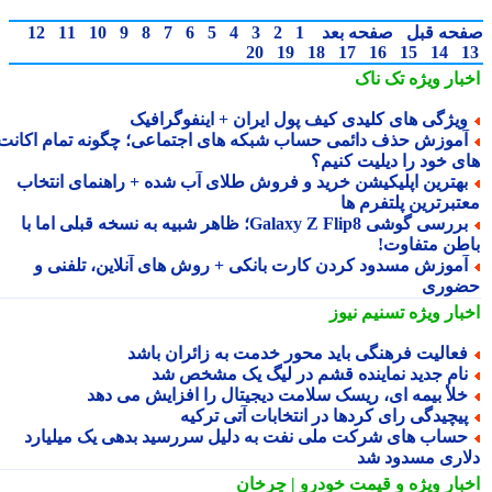
حه قبل
صفحه بعد
1
2
3
4
5
6
7
8
9
10
11
12
20
19
18
17
16
15
14
بار ویژه
تک ناک
یژگی های کلیدی کیف پول ایران + اینفوگرافیک
موزش حذف دائمی حساب شبکه های اجتماعی؛ چگونه تمام اکانت
ی خود را دیلیت کنیم؟
هترین اپلیکیشن خرید و فروش طلای آب شده + راهنمای انتخاب
تبرترین پلتفرم ها
بررسی گوشی Galaxy Z Flip8؛ ظاهر شبیه به نسخه قبلی اما با
طن متفاوت!
موزش مسدود کردن کارت بانکی + روش های آنلاین، تلفنی و
وری
بار ویژه
تسنیم نیوز
عالیت فرهنگی باید محور خدمت به زائران باشد
ام جدید نماینده قشم در لیگ یک مشخص شد
لأ بیمه ای، ریسک سلامت دیجیتال را افزایش می دهد
یچیدگی رای کردها در انتخابات آتی ترکیه
ساب های شرکت ملی نفت به دلیل سررسید بدهی یک میلیارد
اری مسدود شد
بار ویژه
و قیمت خودرو | چرخان