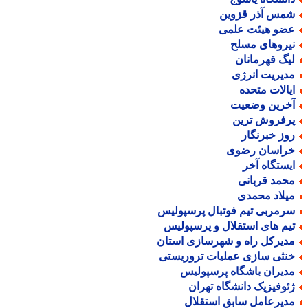
مس آذر قزوین
ضو هیئت علمی
یروهای مسلح
یگ قهرمانان
دیریت انرژی
یالات متحده
خرین وضعیت
رفروش ترین
وز خبرنگار
راسان رضوی
یستگاه آخر
حمد قربانی
یلاد محمدی
رمربی تیم فوتبال پرسپولیس
یم های استقلال و پرسپولیس
دیرکل راه و شهرسازی استان
نثی سازی عملیات تروریستی
دیران باشگاه پرسپولیس
ئوفیزیک دانشگاه تهران
دیرعامل سابق استقلال