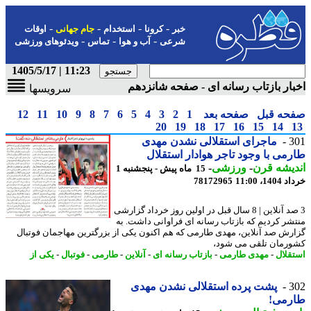
-
-
-
-
خبر
کرونا
استخدام
جام جهانی
اوقات
-
-
-
شرعی
آب و هوا
تماس
ویدئوهای ورزشی
11:23 | 1405/5/17
ار بازتاب رسانه ای - صفحه شانزدهم
سرویسها
حه قبل
صفحه بعد
1
2
3
4
5
6
7
8
9
10
11
12
20
19
18
17
16
15
14
3
ماجرای استقلالی نشدن مهدی
می با وجود تاجر هوادار استقلال
یشه قرن
-
ورزشی
-
15 ماه پیش - پنجشنبه 1
14، 11:00
78172965
3 صد آنلاین | 8 سال قبل در اولین روز خرداد گزارشی
شر کردیم که بازتاب رسانه ای فراوانی داشت. به
رش صد آنلاین، مهدی طارمی که هم اکنون یکی از بزرگترین مهاجمان فوتبال
رمان تلقی می شود،
قلال
-
مهدی طارمی
-
بازتاب رسانه ای
-
آنلاین
-
طارمی
-
فوتبال
-
یکی از
3
پشت پرده استقلالی نشدن مهدی
رمی!