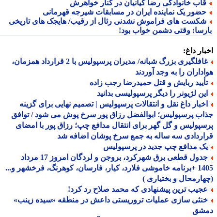
اب خانوادگی رضا کیانیان در کنار خواهرش
ضور یک نماینده ایران در مسابقات شیرجه قهرمانی
شکست‎ های فراموش نشدنی رئال از رقیب/ هایجک های تاریخی
رسا: وقتی دشمن خواب بود!
ار داغ:
غافلگیری بزرگ شبانه/ مدیران پرسپولیس با 2 قرارداد همزمان،
داران را به وجد آوردند
أیید ربایش و قتل حمیدرضا رجب زاده
ین لژیونر را دیگر پرسپولیسی بدانید
خبار داغ نقل و انتقالات پرسپولیس | تصمیم نهایی برای گزینه
ب پرسپولیس؛ ابوالفضل رزاق پور سرخ پوش می شود / توافق
پولیس و گل گهر برای انتقال مدافع چپ؛ رزاق پور با امضای
ردادی سه ساله به جمع سرخ پوشان اضافه شد
ک مدافع چپ جدید در پرسپولیس
جدول قطعی برق شهرکرد، بروجن و لردگان امروز 17 مرداد
1405 +برنامه خاموشی فلارد، کیار، فارسان، کوهرنگ، فرخشهر و...
ارمحال و بختیاری )
جیب ترین پیشنهادی که محمد صلاح رد کرد!
نثی سازی عملیات تروریستی داعش در منطقه «سیده زینب»
شق