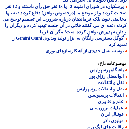
د، ناسزا بگوید یا بی احترامی کند
پزشکیان: در شورای امنیت 12 یا 13 نفر حق رأی داشتند و 12 نفر
ت کردند و از موضع ما [درخصوص توافق] دفاع کردند / نه تنها
لفتی نبود، بلکه فرماندهان درباره ضرورت این تصمیم توجیح می
ند /عده ای می گفتند فلانی در آن جلسه تهدید کرده و دیگران را
ار به پذیرش توافق کرده است؛ مگر آن فرما
گوگل دسترسی رایگان به ابزار تولید ویدیوی Gemini Omni را
ید کرد
وسعه نسل جدیدی از آشکارسازهای نوری
ضوعات داغ:
اشگاه پرسپولیس
بوالفضل رزاق پور
قل و انتقالات
قل و انتقالات پرسپولیس
نتقالات پرسپولیس
لم و فناوری
ملیات تروریستی
وتبال ایران
یلیون دلار
قابت های لیگ برتر