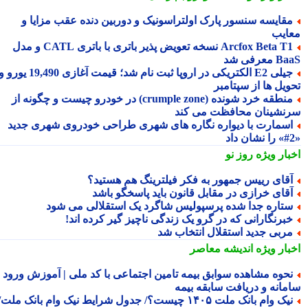
قایسه سنسور پارک اولتراسونیک و دوربین دنده عقب مزایا و
ایب
Arcfox Beta T1 نسخه تعویض پذیر باتری با باتری CATL و مدل
معرفی شد
جیلی E2 الکتریکی در اروپا ثبت نام شد؛ قیمت آغازی 19,490 یورو و
ویل ها از سپتامبر
منطقه خرد شونده (crumple zone) در خودرو چیست و چگونه از
نشینان محافظت می کند
سمارت با دیواره نگاره های شهری طراحی خودروی شهری جدید
بار ویژه
روز نو
قای رییس جمهور به فکر فیلترینگ هم هستید؟
قای خرازی در مقابل قانون باید پاسخگو باشد
تاره جدا شده پرسپولیس شاگرد یک استقلالی می شود
برنگارانی که در گرو یک زندگی ناچیز گیر کرده اند!
ربی جدید استقلال انتخاب شد
بار ویژه
اندیشه معاصر
حوه مشاهده سوابق بیمه تامین اجتماعی با کد ملی | آموزش ورود به
مانه و دریافت سابقه بیمه
نیک وام بانک ملت ۱۴۰۵ چیست؟/ جدول شرایط نیک وام بانک ملت/