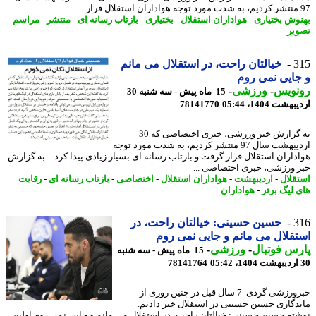
وش بختیاری
-
هواداران استقلال
-
بختیاری
-
بازتاب رسانه ای
-
منتشر
-
مراسم
-
یر
3
خیالتان راحت، در استقلال می مانم
ایی نمی روم
نویس
-
ورزشی
-
15 ماه پیش - سه شنبه 30
شت 1404، 05:44
78141770
به گزارش خبر ورزشی، خبری اختصاصی که 30
اردیبهشت سال 97 منتشر کردیم، به شدت مورد توجه
داران استقلال قرار گرفت و بازتاب رسانه ای بسیار زیادی پیدا کرد. - به گزارش
 ورزشی، خبری اختصاصی ...
قلال
-
اردیبهشت
-
هواداران استقلال
-
اختصاصی
-
بازتاب رسانه ای
-
رقابت
 لیگ برتر
-
هواداران
3
حسین حسینی: خیالتان راحت، در
قلال می مانم و جایی نمی روم
س فوتبال
-
ورزشی
-
15 ماه پیش - سه شنبه
78141764
خبرورزشی گردی| 7 سال قبل در چنین روزی از
دگاری حسین حسینی در استقلال خبر دادیم.
ته حسین حسینی: خیالتان راحت، در استقلال می مانم و جایی نمی روم اولین