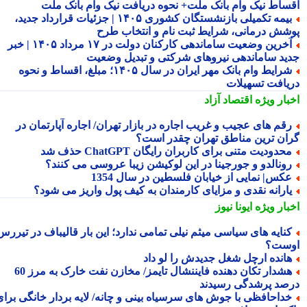
ساط نیک وام بانک ملت+ نحوه دریافت نیک وام بانک ملت
بیمه تکمیلی بازنشستگان کشوری ۱۴۰۵ | جزئیات قرارداد جدید،
شش درمانی، شرایط ثبت نام و انتخاب طرح
آخرین وضعیت ساماندهی کارکنان دولت در ۱۷ مرداد ۱۴۰۵ | خبر
ید ساماندهی نیروهای شرکتی و تبدیل وضعیت
شرایط وام بانک مهر ایران در سال ۱۴۰۵؛ مبلغ، اقساط و نحوه
یافت تسهیلات
بار ویژه
اقتصاد آزاد
قم های عجیب و غریب اجاره در بازار تهران/ اجاره آپارتمان در
ان ترین مناطق تهران چقدر است؟
حدودیت متنی برای کاربران رایگان ChatGPT حذف شد
ونالدو و جورجینا در این لوکیشن زیبا عروسی می کنند؟
کس| نمایی از خیابان فلسطین در سال 1354
ارانه نقدی و مزایای کارمندان به کیف پول واریز می شود؟
بار ویژه
ایونا نیوز
نایه های سیاسی میثم نیلی تمامی ندارد؛ این بار قالیباف در تیررس
ست؟
انده ارچل شغل جدیدش را لو داد
هشدار تکان دهنده فایننشال تایمز/ مخازن نفت خارک به مرز 60
صد پرشدگی رسیدند
داحافظی با جوش های سرسیاه بینی و چانه/ لایه بردار خانگی برای