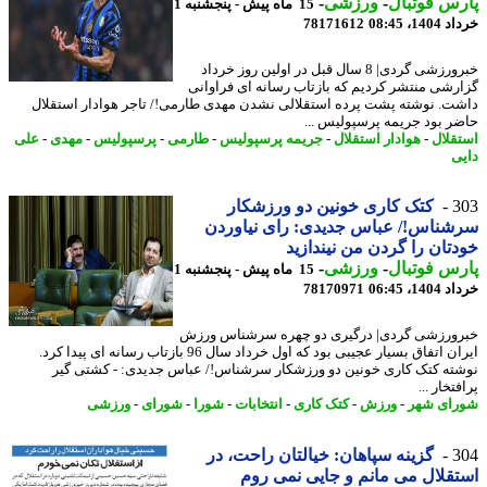
س فوتبال
-
ورزشی
-
15 ماه پیش - پنجشنبه 1
14، 08:45
78171612
خبرورزشی گردی| 8 سال قبل در اولین روز خرداد
رشی منتشر کردیم که بازتاب رسانه ای فراوانی
ت. نوشته پشت پرده استقلالی نشدن مهدی طارمی!/ تاجر هوادار استقلال
ر بود جریمه پرسپولیس ...
قلال
-
هوادار استقلال
-
جریمه پرسپولیس
-
طارمی
-
پرسپولیس
-
مهدی
-
علی
ی
3
کتک کاری خونین دو ورزشکار
ناس!/ عباس جدیدی: رای نیاوردن
تان را گردن من نیندازید
س فوتبال
-
ورزشی
-
15 ماه پیش - پنجشنبه 1
14، 06:45
78170971
ورزشی گردی| درگیری دو چهره سرشناس ورزش
ایران اتفاق بسیار عجیبی بود که اول خرداد سال 96 بازتاب رسانه ای پیدا کرد.
ته کتک کاری خونین دو ورزشکار سرشناس!/ عباس جدیدی: - کشتی گیر
تخار ...
ای شهر
-
ورزش
-
کتک کاری
-
انتخابات
-
شورا
-
شورای
-
ورزشی
3
گزینه سپاهان: خیالتان راحت، در
قلال می مانم و جایی نمی روم