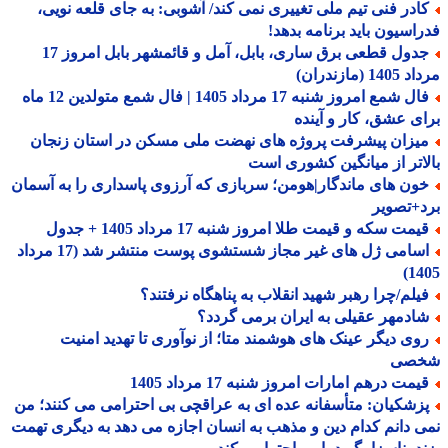
ادر فنی تیم ملی تغییری نمی کند/ آشوبی: به جای قلعه نویی،
اسیون باید برنامه بدهد!
جدول قطعی برق ساری، بابل، آمل و قائمشهر بابل امروز 17
1 (مازندران)
فال شمع امروز شنبه 17 مرداد 1405 | فال شمع متولدین 12 ماه
ی عشق، کار و آینده
یزان پیشرفت پروژه های نهضت ملی مسکن در استان زنجان
اتر از میانگین کشوری است
ون های ماندگار|هومن؛ سربازی که آرزوی پاسداری را به آسمان
+تصویر
مت سکه و قیمت طلا امروز شنبه 17 مرداد 1405 + جدول
اسامی ژل های غیر مجاز شستشوی پوست منتشر شد (17 مرداد
14
یلم/چرا رهبر شهید انقلاب به پناهگاه نرفتند؟
ادمهر عقیلی به ایران برمی گردد؟
وی دیگر عینک های هوشمند متا؛ از نوآوری تا تهدید امنیت
صی
یمت درهم امارات امروز شنبه 17 مرداد 1405
زشکیان: متأسفانه عده ای به عراقچی بی احترامی می کنند؛ من
 دانم کدام دین و مذهب به انسان اجازه می دهد به دیگری تهمت