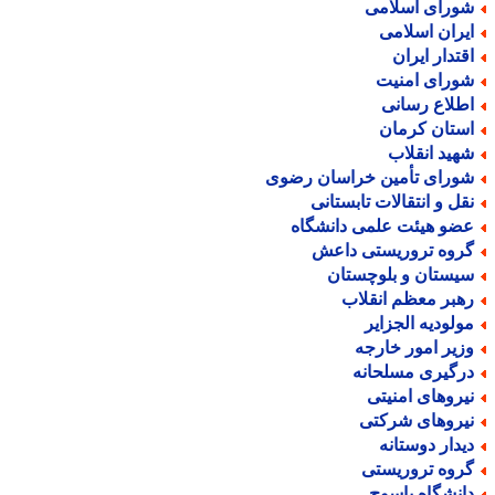
ورای اسلامی
یران اسلامی
قتدار ایران
ورای امنیت
طلاع رسانی
ستان کرمان
هید انقلاب
ورای تأمین خراسان رضوی
قل و انتقالات تابستانی
ضو هیئت علمی دانشگاه
روه تروریستی داعش
یستان و بلوچستان
هبر معظم انقلاب
ولودیه الجزایر
زیر امور خارجه
رگیری مسلحانه
یروهای امنیتی
یروهای شرکتی
یدار دوستانه
روه تروریستی
انشگاه یاسوج