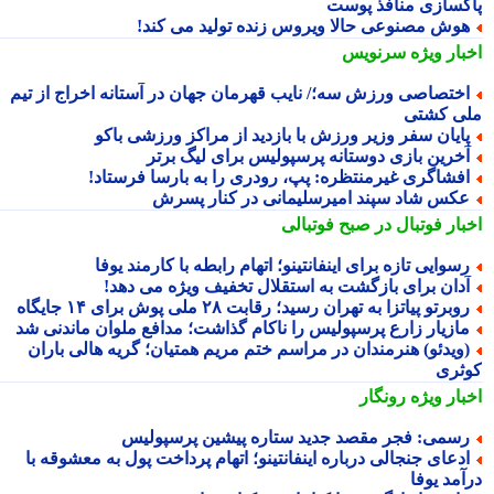
کسازی منافذ پوست
وش مصنوعی حالا ویروس زنده تولید می کند!
بار ویژه
سرنویس
ختصاصی ورزش سه؛/ نایب قهرمان جهان در آستانه اخراج از تیم
ی کشتی
ایان سفر وزیر ورزش با بازدید از مراکز ورزشی باکو
خرین بازی دوستانه پرسپولیس برای لیگ برتر
فشاگری غیرمنتظره: پپ، رودری را به بارسا فرستاد!
کس شاد سپند امیرسلیمانی در کنار پسرش
بار فوتبال در صبح فوتبالی
سوایی تازه برای اینفانتینو؛ اتهام رابطه با کارمند یوفا
دان برای بازگشت به استقلال تخفیف ویژه می دهد!
وبرتو پیاتزا به تهران رسید؛ رقابت ۲۸ ملی پوش برای ۱۴ جایگاه
ازیار زارع پرسپولیس را ناکام گذاشت؛ مدافع ملوان ماندنی شد
ویدئو) هنرمندان در مراسم ختم مریم همتیان؛ گریه هالی باران
ثری
بار ویژه
رونگار
سمی: فجر مقصد جدید ستاره پیشین پرسپولیس
دعای جنجالی درباره اینفانتینو؛ اتهام پرداخت پول به معشوقه با
آمد یوفا