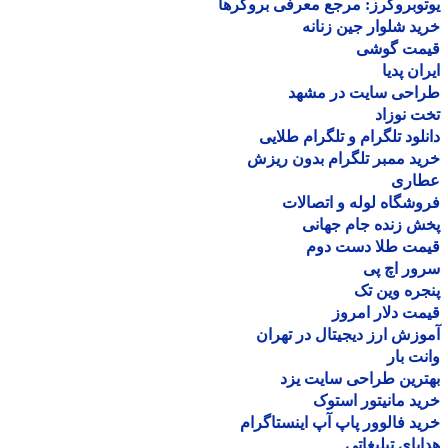
وبروکرز: مرجع معرفی بروکرها
د شلوار جین زنانه
مت گوشی
ان پدیا
احی سایت در مشهد
 نوزاد
لود تلگرام و تلگرام طلایی
د ممبر تلگرام بدون ریزش
اری
شگاه لوله و اتصالات
 زنده جام جهانی
مت طلا دست دوم
ر اچ پی
ره وین تک
ت دلار امروز
زش ارز دیجیتال در تهران
ت بار
رین طراحی سایت یزد
د مانیتور استوک
د فالوور پاپ آپ اینستاگرام
یای تبلیغاتی