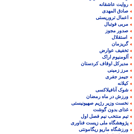
وایت عاشقانه
ادق المهدی
عمال تروریستی
ربی فوتبال
دور مجوز
ستقلال
ریزمان
خفیف عوارض
لومنیوم اراک
دیرکل اوقاف کردستان
رز زمینی
یمز جفری
یلانه
وک آنافیلاکسی
رزش در ماه رمضان
خست وزیر رژیم صهیونیستی
ذای بدون گوشت
یم منتخب نیم فصل اول
ژوهشگاه ملی زیست فناوری
رزشگاه ماریو ریگامونتی