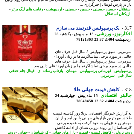
در پارس فوتبال | خبرگزاری ...
قلال
-
حسین حسینی
-
حسین
-
حسینی
-
اردیبهشت
-
رقابت های لیگ برتر
-
یکنان استقلال
3
یک پرسپولیس قدرتمند می سازم
ارنیوز
-
ورزشی
-
15 ماه پیش - یکشنبه 28
شت 1404، 23:37
78121363
سرمربی اسبق پرسپولیس 5 سال قبل حرف های
بی در مورد برخی تماشاگرنماها بر زبان آورد! -
سرمربی اسبق پرسپولیس 5 سال قبل حرف های
بی در مورد برخی تماشاگرنماها بر زبان آورد! علی دایی بعد ...
پولیس
-
قهرمانی پرسپولیس
-
مهمان
-
بازتاب رسانه ای
-
فینال جام حذفی
-
 قبل
-
سرمربی
3
کاهش قیمت جهانی طلا
بتر
-
اقتصادی
-
15 ماه پیش - چهارشنبه 24
شت 1404، 12:32
78048458
گزارش خبرنگار اقتصادی برنا؛ روز گذشته قیمت
 در مهمترین بازارهای جهانی پایین آمد و از آن
تر روند نزولی به خود گرفت به عقیده برخی
شناسان این روند نزولی نشان از ادامه کاهش ...
د نزولی
-
کاهش قیمت
-
قیمت
-
بازارهای جهانی
-
کارشناسان
-
جهانی
-
روند