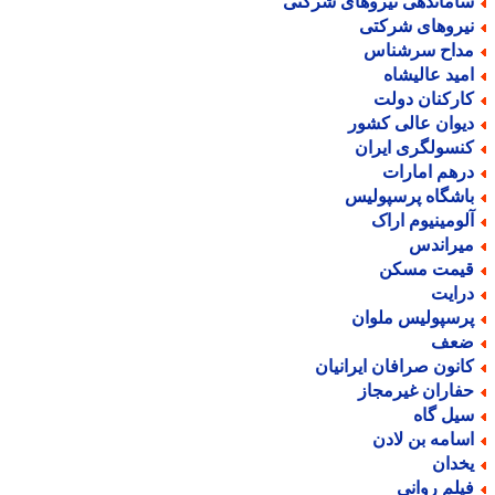
اماندهی نیروهای شرکتی
یروهای شرکتی
داح سرشناس
مید عالیشاه
ارکنان دولت
یوان عالی کشور
نسولگری ایران
رهم امارات
اشگاه پرسپولیس
لومینیوم اراک
یراندس
یمت مسکن
رایت
رسپولیس ملوان
عف
انون صرافان ایرانیان
فاران غیرمجاز
یل گاه
سامه بن لادن
خدان
یلم روانی