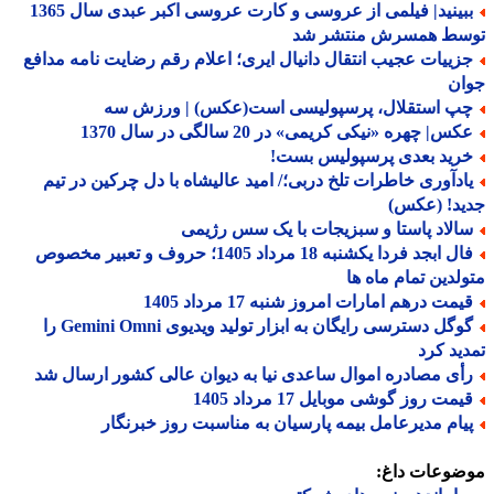
ببینید| فیلمی از عروسی و کارت عروسی اکبر عبدی سال 1365
سط همسرش منتشر شد
زییات عجیب انتقال دانیال ایری؛ اعلام رقم رضایت نامه مدافع
ان
پ استقلال، پرسپولیسی است(عکس) | ورزش سه
س| چهره «نیکی کریمی» در 20 سالگی در سال 1370
رید بعدی پرسپولیس بست!
ادآوری خاطرات تلخ دربی؛/ امید عالیشاه با دل چرکین در تیم
ید! (عکس)
الاد پاستا و سبزیجات با یک سس رژیمی
فال ابجد فردا یکشنبه 18 مرداد 1405؛ حروف و تعبیر مخصوص
لدین تمام ماه ها
یمت درهم امارات امروز شنبه 17 مرداد 1405
گوگل دسترسی رایگان به ابزار تولید ویدیوی Gemini Omni را
ید کرد
أی مصادره اموال ساعدی نیا به دیوان عالی کشور ارسال شد
مت روز گوشی موبایل 17 مرداد 1405
یام مدیرعامل بیمه پارسیان به مناسبت روز خبرنگار
ضوعات داغ: