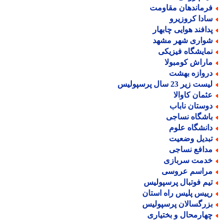
رماندهان مقاومت
ادا کروزیرو
دافند هوایی چابهار
واری شهر مشهد
مایشگاه فیزیکی
اراش کومبولا
روازه بهشت
ست زیر 23 سال پرسپولیس
ثمان کاوالا
وستان ناباب
اشگاه نساجی
انشگاه علوم
بدیل وضعیت
دافع نساجی
دمت سربازی
راسم عروسی
یم فوتبال پرسپولیس
ییس پلیس راه استان
زرگسالان پرسپولیس
هارمحال و بختیاری