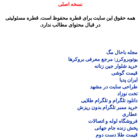
نسخه اصلی
مه حقوق این سایت برای قطره محفوظ است. قطره مسئولیتی
در قبال محتوای مطالب ندارد.
ه باحال مگ
وبروکرز: مرجع معرفی بروکرها
د شلوار جین زنانه
مت گوشی
ان پدیا
احی سایت در مشهد
 نوزاد
لود تلگرام و تلگرام طلایی
د ممبر تلگرام بدون ریزش
اری
شگاه لوله و اتصالات
 زنده جام جهانی
مت طلا دست دوم