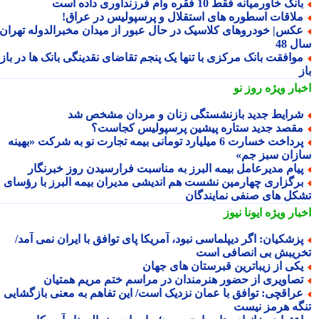
انک خاورمیانه فقط 10 فقره وام فرزندآوری داده است
لاقات اسطوره های استقلال و پرسپولیس در عراق!
کس| خودروهای کلاسیک در حال عبور از میدان مخبرالدوله تهران؛
 48
وافقت بانک مرکزی با تنها یک پنجم تقاضای نقدینگی بانک ها در بازار
بار ویژه
روز نو
رایط جدید بازنشستگی زنان و مردان مشخص شد
قصد جدید ستاره پیشین پرسپولیس کجاست؟
پرداخت خسارت 6 میلیارد تومانی بیمه تجارت نو به شرکت «بهینه
زان سبز جم»
یام مدیرعامل بیمه البرز به مناسبت فرارسیدن روز خبرنگار
رگزاری چهارمین نشست هم اندیشی مدیران بیمه البرز با رؤسای
کل های صنفی نمایندگان
بار ویژه
ایونا نیوز
زشکیان: اگر دیپلماسی نبود، آمریکا پای توافق با ایران نمی آمد/
ریبش بی انصافی است
کی از زیباترین قبرستان های جهان
صاویری از حضور هنرمندان در مراسم ختم مریم همتیان
راقچی: توافق با عمان نزدیک است/ این تفاهم به معنی بازگشایی
گه هرمز نیست