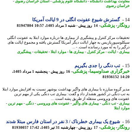
ونت بهداشت دانشگاه
-
دانشگاه علوم پزشکی
-
استان خراسان رضوی
-
سان رضوی
گسترش شیوع عفونت انگلی در 9 ایالت آمریکا
گار
-
پزشکی
-
14 روز پیش - شنبه 3 مرداد 1405، 10:57
81947804
یقات مرکز کنترل و پیشگیری از بیماری ها درباره موارد ابتلا به عفونت انگلی
لوسپوریازیس به چهار ایالت دیگر آمریکا گسترش یافته و مجموع ایالت های
ر را به نُه مورد رسانده است. - ...
اری
-
ایالت
-
مرکز کنترل
-
بیماری ها
-
موارد ابتلا
-
تحقیقات
-
پیشگیری
تب دنگی را جدی بگیریم
رگزاری صداوسیما
-
پزشکی
-
16 روز پیش - پنجشنبه 1 مرداد 1405،
81936152
14
ر گروه مبارزه با بیماری های واگیر بهداشت بوشهر نسبت به افزایش موارد ابتلا
تب دنگی در کشور هشدار داد و گفت: بیماری تب دنگی یکی از مهم ترین
نت های ویروسی منتقله از طریق پشه است. ...
اری
-
تب دنگی
-
بیماری های واگیر
-
عفونت های ویروسی
-
دنگی
-
مهم ترین
-
د ابتلا
شیوع یک بیماری خطرناک / 3 نفر در استان فارس مبتلا شدند
گار
-
پزشکی
-
17 روز پیش - چهارشنبه 31 تیر 1405، 17:42
81930057