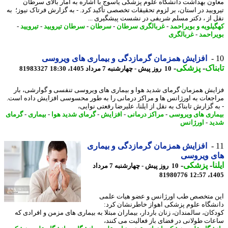
ون بهداشت دانشگاه علوم پزشکی یاسوج با اشاره به آمار بالای سرطان
ویید در استان، بر لزوم تحقیقات تخصصی تأکید کرد. - به گزارش فرتاک نیوز؛ به
 از ، دکتر مسلم شریفی در نشست پیشگیری ...
یلویه و بویراحمد
-
غربالگری سرطان
-
سرطان
-
سرطان تیرویید
-
تیرویید
-
راحمد
-
غربالگری
افزایش همزمان گرمازدگی و بیماری های ویروسی
ناک
-
پزشکی
-
10 روز پیش - چهارشنبه 7 مرداد 1405، 18:30
81983327
یش همزمان گرمای شدید هوا و بیماری های ویروسی تنفسی و گوارشی، بار
جعات به اورژانس ها و مراکز درمانی را به طور محسوسی افزایش داده است.
 گزارش تابناک به نقل از ایلنا، علیرضا رفعتی نوایی،
اری های ویروسی
-
مراکز درمانی
-
افزایش
-
گرمای شدید هوا
-
بیماری
-
گرمای
د
-
اورژانس
افزایش همزمان گرمازدگی و بیماری
ی ویروسی
ا
-
پزشکی
-
10 روز پیش - چهارشنبه 7 مرداد
81980776
1405
 متخصص طب اورژانس و عضو هیات علمی
شگاه علوم پزشکی اهواز خاطرنشان کرد:
کان، سالمندان، زنان باردار، بیماران مبتلا به بیماری های مزمن و افرادی که
ات طولانی در فضای باز فعالیت می کنند،