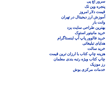
ر اچ پی
ره وین تک
ت دلار امروز
زش ارز دیجیتال در تهران
ت بار
رین طراحی سایت یزد
د مانیتور استوک
د فالوور پاپ آپ اینستاگرام
یای تبلیغاتی
ید سالت
نه چاپ کتاب با ارزان ترین قیمت
 کتاب ویژه رتبه بندی معلمان
موزیک
مات مرکزی بوش