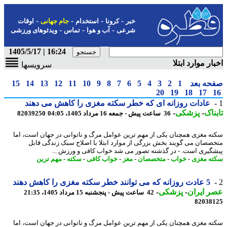
-
-
-
-
خبر
کرونا
استخدام
جام جهانی
اوقات
-
-
-
شرعی
آب و هوا
تماس
ویدئوهای ورزشی
16:24 | 1405/5/17
ار موارد ابتلا
سرویسها
حه بعد
1
2
3
4
5
6
7
8
9
10
11
12
13
14
15
20
19
18
17
عادات روزانه ای که خطر سکته مغزی را کاهش می دهند
ناک
-
پزشکی
-
36 ساعت پیش - جمعه 16 مرداد 1405، 04:05
82039250
ه مغزی همچنان یکی از مهم ترین عوامل مرگ و ناتوانی در جهان است، اما
صصان می گویند بخش بزرگی از موارد ابتلا با اصلاح سبک زندگی قابل
گیری است. - در گذشته تصور می شد خواب کافی و ورزش ...
ه مغزی
-
خواب
-
متخصصان
-
مغز
-
خواب کافی
-
سکته
-
مهم ترین
5 عادت روزانه که می توانند خطر سکته مغزی را کاهش دهند
 ایران
-
پزشکی
-
42 ساعت پیش - پنجشنبه 15 مرداد 1405، 21:35
82038
ه مغزی همچنان یکی از مهم ترین عوامل مرگ و ناتوانی در جهان است، اما