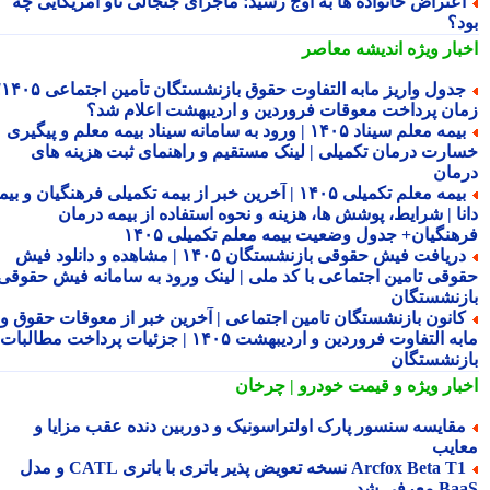
عتراض خانواده ها به اوج رسید؛ ماجرای جنجالی ناو آمریکایی چه
د؟
بار ویژه
اندیشه معاصر
جدول واریز مابه التفاوت حقوق بازنشستگان تأمین اجتماعی ۱۴۰۵؛
ان پرداخت معوقات فروردین و اردیبهشت اعلام شد؟
بیمه معلم سیناد ۱۴۰۵ | ورود به سامانه سیناد بیمه معلم و پیگیری
ارت درمان تکمیلی | لینک مستقیم و راهنمای ثبت هزینه های
مان
بیمه معلم تکمیلی ۱۴۰۵ | آخرین خبر از بیمه تکمیلی فرهنگیان و بیمه
نا | شرایط، پوشش ها، هزینه و نحوه استفاده از بیمه درمان
هنگیان+ جدول وضعیت بیمه معلم تکمیلی ۱۴۰۵
دریافت فیش حقوقی بازنشستگان ۱۴۰۵ | مشاهده و دانلود فیش
وقی تامین اجتماعی با کد ملی | لینک ورود به سامانه فیش حقوقی
زنشستگان
انون بازنشستگان تامین اجتماعی | آخرین خبر از معوقات حقوق و
مابه التفاوت فروردین و اردیبهشت ۱۴۰۵ | جزئیات پرداخت مطالبات
زنشستگان
بار ویژه
و قیمت خودرو | چرخان
قایسه سنسور پارک اولتراسونیک و دوربین دنده عقب مزایا و
ایب
Arcfox Beta T1 نسخه تعویض پذیر باتری با باتری CATL و مدل
معرفی شد