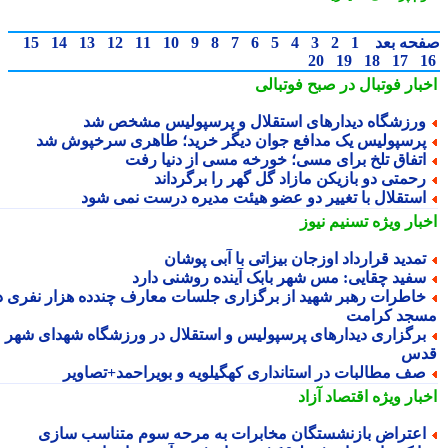
حه بعد
1
2
3
4
5
6
7
8
9
10
11
12
13
14
15
20
19
18
17
بار فوتبال در صبح فوتبالی
رزشگاه دیدارهای استقلال و پرسپولیس مشخص شد
رسپولیس یک مدافع جوان دیگر خرید؛ طاهری سرخپوش شد
تفاق تلخ برای مسی؛ خورخه مسی از دنیا رفت
حمتی دو بازیکن مازاد گل گهر را برگرداند
ستقلال با تغییر دو عضو هیئت مدیره درست نمی شود
بار ویژه
تسنیم نیوز
مدید قرارداد اوزجان بیزاتی با آبی پوشان
فید چقایی: مس شهر بابک آینده روشنی دارد
اطرات رهبر شهید از برگزاری جلسات معارف چندده هزار نفری در
جد کرامت
رگزاری دیدارهای پرسپولیس و استقلال در ورزشگاه شهدای شهر
س
ف مطالبات در استانداری کهگیلویه و بویراحمد+تصاویر
بار ویژه
اقتصاد آزاد
عتراض بازنشستگان مخابرات به مرحه سوم متناسب سازی