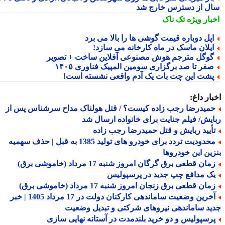
ل از دسترس خارج شد
بار ویژه
تک ناک
پل دوباره قیمت گوشی ها را بالا می برد
یلان ماسک در ماه کارخانه می سازد!
وگل مترجم هوش مصنوعی آفلاین ساخت + تصویر
فر تا صد برگزاری سومین المپیک فناوری ۱۴۰۵
شت این چت بات یک آدم واقعی نشسته است!
ار داغ:
میدرضا رجب زاده کیست؟ / قتل هولناک مداح سرشناس پس از
یش/ فیلم جنایت برای خانواده ارسال شد
أیید ربایش و قتل حمیدرضا رجب زاده
محدودیت تردد برای خودرو های تولید 1385 به قبل | حذف سهمیه
ین این خودروها
ان قطعی برق گرگان امروز شنبه 17 مرداد (خاموشی برق)
ک مدافع چپ جدید در پرسپولیس
ان قطعی برق زنجان امروز شنبه 17 مرداد (خاموشی برق)
آخرین وضعیت ساماندهی کارکنان دولت در 17 مرداد 1405 | خبر
د ساماندهی نیروهای شرکتی و تبدیل وضعیت
رسپولیس و دو خرید بلندمدت در آستانه نهایی سازی