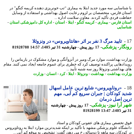
شناسایی سه مورد جدید ابتلا به بیماری “تب خونریزی دهنده کریمه کنگو” در
ان فارس، متخصصان بر لزوم رعایت اصول بهداشتی و استفاده از وسایل
ظت فردی تأکید کردند. معاون سلامت اداره ...
ان فارس
-
بیماری
-
کریمه کنگو
-
ابتلا
-
استان
-
اداره کل دامپزشکی استان
-
سایی
تایید مرگ 3 نفر بر اثر «هانتاویروس» در ونزوئلا
گار
-
پزشکی
-
17 روز پیش - چهارشنبه 31 تیر 1405، 14:57
81928788
رت بهداشت، موارد مرگ ومیر در آنزوآتگی و موارد مشکوک در باریناس را
دادهایی پراکنده توصیف کرد که خطری برای عموم جامعه ایجاد نمی کنند. مقام
بهداشتی ونزوئلا روز سه شنبه تأیید ...
رت بهداشت
-
بهداشت
-
ونزوئلا
-
ابتلا
-
کرد
-
انسان
-
وزارت
«روتاویروس» شایع ترین عامل اسهال
د کودکان | جبران سریع کم آبی، مهم
ن اصل درمان
 آرا نیوز
-
پزشکی
-
17 روز پیش - چهارشنبه
81928199
 تخصص بیماری های عفونی کودکان و استاد
شگاه علوم پزشکی مشهد با تأکید بر اینکه شدیدترین موارد ابتلا به روتاویروس
کودکان سه ماهه تا دوساله رخ می دهد، گفت: تشخیص به موقع کم آبی ...