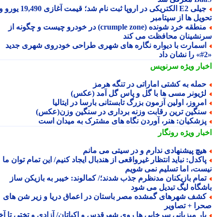
جیلی E2 الکتریکی در اروپا ثبت نام شد؛ قیمت آغازی 19,490 یورو و
ویل ها از سپتامبر
منطقه خرد شونده (crumple zone) در خودرو چیست و چگونه از
نشینان محافظت می کند
سمارت با دیواره نگاره های شهری طراحی خودروی شهری جدید
بار ویژه
سرنویس
مله به کشتی اماراتی در تنگه هرمز
ژیونر مسی ها با گل و پاس گل آمد (عکس)
مروز، اولین آزمون بزرگ تابستانی بارسا در ایتالیا
نگین ترین رقابت وزنه برداری در سنگین وزن(عکس)
زشکیان: هنر، آوردن نگاه های مشترک به میدان است
بار ویژه
رونگار
یچ پیشنهادی ندارم و در سیتی می مانم
اکدل: نباید انتظار غیرواقعی از هندبال ایجاد کنیم/ این تمام توان ما
ست، اما تسلیم نمی شویم
مام بازیکنان مدنظرم جذب شدند؛/ کمالوند: خیبر به بازیکن ساز
شگاه لیگ تبدیل می شود
شف شهرهای گمشده مصر باستان در اعماق دریا و زیر شن های
را + تصاویر
ار میزبانی سرخابی ها روی شهرقدس و اکباتان/ آزادی و تختی تا آخر