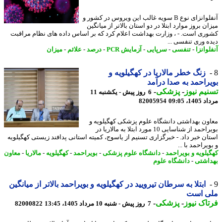
آنفلوانزای نوع B سویه غالب این ویروس در کشور و
ن بروز موارد ابتلا در دو استان بالاتر از میانگین
ری است. - ، وزارت بهداشت اعلام کرد که بر اساس داده های نظام مراقبت
ه وری تنفسی ...
وانزا
-
تنفسی
-
سرپایی
-
آزمایش PCR
-
درصد
-
علائم
-
میزان
زنگ خطر مالاریا در کهگیلویه و
راحمد به صدا درآمد
یم نیوز
-
پزشکی
-
6 روز پیش - یکشنبه 11
1، 09:05
82005954
ون بهداشتی دانشگاه علوم پزشکی کهگیلویه و
بویراحمد از شناسایی 10 مورد ابتلا به مالاریا در
ان خبر داد. - خبرگزاری تسنیم از یاسوج، کمیته استانی پدافند زیستی کهگیلویه
یراحمد با ...
یلویه و بویراحمد
-
دانشگاه علوم پزشکی
-
بویراحمد
-
کهگیلویه
-
مالاریا
-
معاون
اشتی
-
دانشگاه علوم
ابتلا به سرطان تیرویید در کهگیلویه و بویراحمد بالاتر از میانگین
ی است
اک نیوز
-
پزشکی
-
7 روز پیش - شنبه 10 مرداد 1405، 13:45
82000822