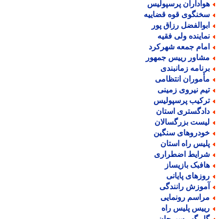
واداران پرسپولیس
خنگوی قوه قضاییه
بوالفضل رزاق پور
ماینده ولی فقیه
مام جمعه شهرکرد
شاور رییس جمهور
رنامه زمانبندی
أموران انتظامی
یم نیروی زمینی
رکیب پرسپولیس
ادگستری استان
یست بزرگسالان
ودروهای سنگین
لیس راه استان
رایط اضطراری
افبک بازیساز
وزهای پایانی
موزش رانندگی
راسم رونمایی
ییس پلیس راه
ل گهر سیرجان