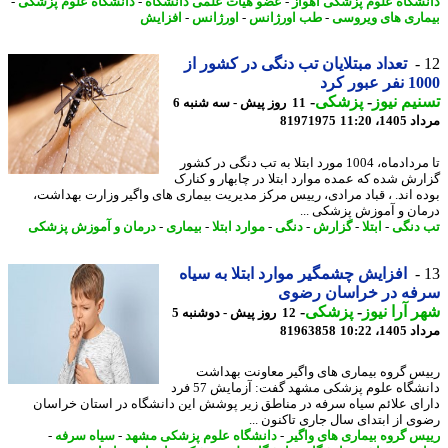
شگاه علوم پزشکی اهواز
-
عضو هیات علمی دانشگاه
-
دانشگاه علوم پزشکی
-
اری های ویروسی
-
طب اورژانس
-
اورژانس
-
افزایش
تعداد مبتلایان تب دنگی در کشور از
عبور کرد
یم نیوز
-
پزشکی
-
11 روز پیش - سه شنبه 6
1، 11:20
81971975
تا مردادماه، 1004 مورد ابتلا به تب دنگی در کشور
رش شده که عمده موارد ابتلا در چابهار و کنارک
ه اند. ، قباد مرادی، رییس مرکز مدیریت بیماری های واگیر وزارت بهداشت،
ان و آموزش پزشکی ...
دنگی
-
ابتلا
-
گزارش
-
دنگی
-
موارد ابتلا
-
بیماری
-
درمان و آموزش پزشکی
افزایش چشمگیر موارد ابتلا به سیاه
فه در خراسان رضوی
 آرا نیوز
-
پزشکی
-
12 روز پیش - دوشنبه 5
1، 10:22
81963858
س گروه بیماری های واگیر معاونت بهداشت
دانشگاه علوم پزشکی مشهد گفت: آزمایش 57 فرد
ای علائم سیاه سرفه در مناطق زیر پوشش این دانشگاه در استان خراسان
ی از ابتدای سال جاری تاکنون ...
س گروه بیماری های واگیر
-
دانشگاه علوم پزشکی مشهد
-
سیاه سرفه
-