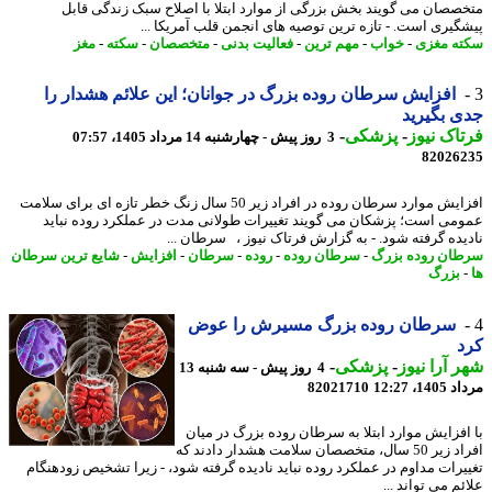
صصان می گویند بخش بزرگی از موارد ابتلا با اصلاح سبک زندگی قابل
گیری است. - تازه ترین توصیه های انجمن قلب آمریکا ...
ه مغزی
-
خواب
-
مهم ترین
-
فعالیت بدنی
-
متخصصان
-
سکته
-
مغز
افزایش سرطان روده بزرگ در جوانان؛ این علائم هشدار را
 بگیرید
اک نیوز
-
پزشکی
-
3 روز پیش - چهارشنبه 14 مرداد 1405، 07:57
82026
افزایش موارد سرطان روده در افراد زیر 50 سال زنگ خطر تازه ای برای سلامت
می است؛ پزشکان می گویند تغییرات طولانی مدت در عملکرد روده نباید
یده گرفته شود. - به گزارش فرتاک نیوز ، سرطان ...
ان روده بزرگ
-
سرطان روده
-
روده
-
سرطان
-
افزایش
-
شایع ترین سرطان
بزرگ
سرطان روده بزرگ مسیرش را عوض
د
 آرا نیوز
-
پزشکی
-
4 روز پیش - سه شنبه 13
1، 12:27
82021710
افزایش موارد ابتلا به سرطان روده بزرگ در میان
افراد زیر 50 سال، متخصصان سلامت هشدار دادند که
یرات مداوم در عملکرد روده نباید نادیده گرفته شود، - زیرا تشخیص زودهنگام
م می تواند ...