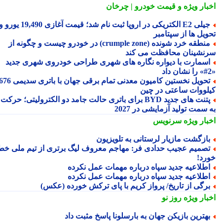
بار ویژه
و قیمت خودرو | چرخان
جیلی E2 الکتریکی در اروپا ثبت نام شد؛ قیمت آغازی 19,490 یورو و
ویل ها از سپتامبر
منطقه خرد شونده (crumple zone) در خودرو چیست و چگونه از
نشینان محافظت می کند
سمارت با دیواره نگاره های شهری طراحی خودروی شهری جدید
تحویل نخستین کامیون معدنی تمام برقی جهان با باتری سدیمی 676
لووات ساعتی در چین
پتنت های جدید BYD برای باتری حالت جامد دو الکترولیتی؛ حرکت
سمت تولید آزمایشی در 2027
بار ویژه
سرنویس
ازگشت مازیار لرستانی به تلویزیون
صمیم عجیب حدادی فر: مهاجم معروف لیگ برتری از تیم ملی خط
رد!
طلاعیه جدید سپاه درباره مهمات عمل نکرده
طلاعیه جدید سپاه درباره مهمات عمل نکرده
رگی از تاریخ/ پرواز کریم با پای ترکش خورده (عکس)
بار ویژه
روز نو
هترین بازیکن جهان به بارسلونا پاسخ مثبت داد