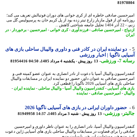
81978
رحسین صادقی خاطره ای از کری خوانی های دوران فوتبالش تعریف می کند؛
نامه ای از قول مازیار زارع تیتر زده بود از پل کریم خان به پرسپولیس گل می
ل جامعه شناختی کاهش ...
واج
-
امیرحسین صادقی
-
فرزندآوری
-
کری خوانی
-
امیرحسین
-
برخوردار
-
در
ان
دو نماینده ایران در کادر فنی و داوری والیبال ساحلی بازی های
ایی ناگویا | اخبار ورزشی
نه 7
-
ورزشی
-
13 روز پیش - یکشنبه 4 مرداد 1405، 04:50
81954416
دراسیون والیبال آسیا با دعوت از نادر انصاری به عنوان عضو کمیته فنی و
رحسین صادقی به عنوان داور، حضور دو نماینده ایران در مسابقات والیبال
بازی های آسیایی 2026 ناگویا را قطعی کرد.
ی های آسیایی
-
کنفدراسیون والیبال آسیا
-
والیبال ساحلی
-
نماینده ایران
-
بال
-
امیرحسین صادقی
-
نماینده
حضور داوران ایرانی در بازی های آسیایی ناگویا 2026
بتر
-
ورزشی
-
13 روز پیش - شنبه 3 مرداد 1405، 14:37
81949958
دراسیون والیبال آسیا، نادر انصاری را به عنوان ناظر داوری و امیرحسین
قی را برای قضاوت در مسابقات والیبال ساحلی بازی های آسیایی ژاپن دعوت
. منبع خبر مسئولیت این خبر با سایت منبع ...