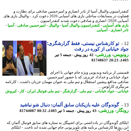
دراسیون والیبال آسیا از نادر انصاری و امیرحسین صادقی برای نظارت و
قضاوت در مسابقات ساحلی بازی های آسیایی 2026 دعوت کرد. - والیبال بازی های
 صادقی دعوت شدند کنفدراسیون ...
ی های آسیایی
-
کنفدراسیون والیبال آسیا
-
والیبال
-
امیرحسین صادقی
-
آسیا
-
ر انصاری
-
آسیایی
تو کارشناس نیستی، فقط گزارشگری؛
د خیابانی از کوره در رفت
نویس
-
ورزشی
-
42 روز پیش - جمعه 5 تیر
81748637
1405
تی از برنامه ویدیویی ویژه جام جهانی با اجرای
د خیابانی و خداداد عزیزی، که با حضور امیرحسین
قی مدافع پیشین استقلال و تیم ملی به عنوان مهمان جریان داشت، - کارنامه
یگری کارلوس ...
بانی
-
جواد خیابانی
-
تیم ملی
-
گزارشگر
-
تیم ملی فوتبال ایران
-
کار
-
کیروش
گوندوگان علیه بازیکنان سابق آلمان: دنبال شو نباشید
گار
-
ورزشی
-
43 روز پیش - جمعه 5 تیر 1405، 00:32
81744087
کای گوندوگان در یادداشتی برای اشپیگل به ستاره های سابق فوتبال آلمان که
 روزها کارشناس برنامه های تلویزیونی جام جهانی شده اند تاخت. - ایلکای