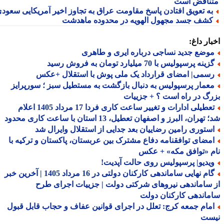
ناقض است
ه تعویق افتادن پاسخ مقاومت عراق به تجاوز اخیر آمریکایی سعودی
شف جسد مجهول الهویه در محدوده ماهدشت
ار داغ:
وضع جدید نساجی درباره ایری و طاهری
ینه پرسپولیس با 70 میلیارد تومان به فروش رسید
سمی| امضای قرارداد یک ملی پوش با استقلال +عکس
عمار پرسپولیس به دنبال بازگشت به مستطیل سبز ؛ سورپرایز
گ در راه است ؟ + جزییات
تعطیلی ادارات و تغییر ساعت کاری فردا 17 مرداد 1405 اعلام
هران، البرز و اصفهان تعطیل، 13 استان با ساعت کاری محدود
ستوری رامین رضاییان بعد جدایی از استقلال وایرال شد
مضای توافقنامه دفاع مشترک بین عربستان، پاکستان و ترکیه با
 «توافق مکه» + عکس
یدیو| پرسپولیس روی حالت آپدیت!
گام نهایی ساماندهی کارکنان دولتی در 16 مرداد 1405 | آخرین خبر
ساماندهی نیروهای شرکتی دولت | جزییات اجرای طرح
اندهی کارکنان دولت
مام جمعه کرج: تعلل در اجرای قوانین عفاف و حجاب قابل قبول
ست