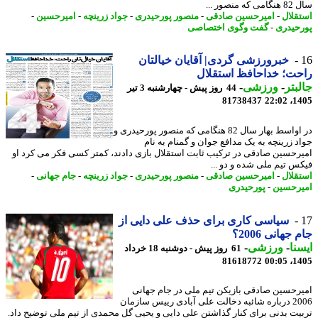
 منصور ...
قلال
-
امیرحسین صادقی
-
منصور پورحیدری
-
جواد زرینچه
-
امیرحسین
-
حیدری
-
گفت وگوی اختصاصی
خبرورزشی گردی| آقایان خیالتان
ت؛ خداحافظ استقلال
بتر
-
ورزشی
-
44 روز پیش - چهارشنبه 3 تیر
81738437
1405
در اواسط بهار سال 82 هنگامی که منصور پورحیدری و
د زرینچه به یک مدافع جوان و گمنام به نام
رحسین صادقی در ترکیب ثابت استقلال بازی دادند، کمتر کسی فکر می کرد او
س تیم ملی شده و دو ...
قلال
-
امیرحسین صادقی
-
منصور پورحیدری
-
جواد زرینچه
-
جام جهانی
-
رحسین
-
پورحیدری
سیاسی کاری برای حذف علی دایی از
جهانی 2006؟
نا
-
ورزشی
-
61 روز پیش - دوشنبه 18 خرداد
81618772
1405
رحسین صادقی بازیکن تیم ملی در جام جهانی
2006 درباره شائبه دخالت علی آبادی رییس سازمان
یت بدنی برای کنار گذاشتن علی دایی و یحیی گل محمدی از تیم ملی توضیح داد.