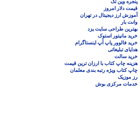
ره وین تک
ت دلار امروز
زش ارز دیجیتال در تهران
ت بار
رین طراحی سایت یزد
د مانیتور استوک
د فالوور پاپ آپ اینستاگرام
یای تبلیغاتی
ید سالت
نه چاپ کتاب با ارزان ترین قیمت
 کتاب ویژه رتبه بندی معلمان
موزیک
مات مرکزی بوش