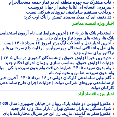
اب مشترک سه چهره منطقه ای در نماز جمعه مسجدالحرام
رمربی افسانه ای ایتالیا چشم از جهان فروبست
رداخت مستقیم ساماندهی نیروهای شرکتی نیست
قه ای که میلاد محمدی تیمش را ناک اوت کرد!
بار ویژه
اندیشه معاصر
استخدام بانک ها در ۱۴۰۵ | آخرین شرایط ثبت نام آزمون استخدامی
نک ها، رشته های مورد نیاز و زمان جذب نیرو
آخرین اخبار نقل و انتقالات لیگ برتر امروز ۱۶ مرداد ۱۴۰۵ | بمب
ی نقل و انتقالاتی استقلال و پرسپولیس | رقابت داغ سرخابی ها و
اکتور برای ستاره جدید
جدیدترین خبر افزایش حقوق بازنشستگان کشوری در سال ۱۴۰۵ |
ئیات افزایش حقوق، متناسب سازی و زمان اجرای احکام جدید
وام بدون سپرده ۱۴۰۵؛ شرایط دریافت وام بدون سپرده بانکی | مبلغ
م بدون سپرده، ضامن و نحوه ثبت نام
گام نهایی ساماندهی کارکنان دولتی در ۱۶ مرداد ۱۴۰۵ | آخرین خبر
 ساماندهی نیروهای شرکتی دولت | جزئیات اجرای طرح ساماندهی
رکنان دولت
بار ویژه
اقتصاد آزاد
کس| اتوبوس دو طبقه پارک رویال در خیابان جمهوری؛ سال 1339
وک سنگین به بازار مسکن تهران / بازار ملک وارد فاز جدید
کس| سفر به گذشته؛ ماریه، زن ابن حر سریال مختارنامه با پای