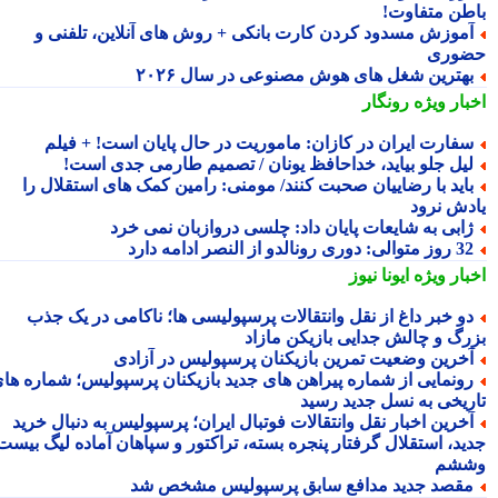
طن متفاوت!
موزش مسدود کردن کارت بانکی + روش های آنلاین، تلفنی و
وری
هترین شغل های هوش مصنوعی در سال ۲۰۲۶
بار ویژه
رونگار
فارت ایران در کازان: ماموریت در حال پایان است! + فیلم
یل جلو بیاید، خداحافظ یونان / تصمیم طارمی جدی است!
اید با رضاییان صحبت کنند/ مومنی: رامین کمک های استقلال را
دش نرود
ابی به شایعات پایان داد: چلسی دروازبان نمی خرد
 متوالی: دوری رونالدو از النصر ادامه دارد
بار ویژه
ایونا نیوز
و خبر داغ از نقل وانتقالات پرسپولیسی ها؛ ناکامی در یک جذب
رگ و چالش جدایی بازیکن مازاد
خرین وضعیت تمرین بازیکنان پرسپولیس در آزادی
ونمایی از شماره پیراهن های جدید بازیکنان پرسپولیس؛ شماره های
ریخی به نسل جدید رسید
خرین اخبار نقل وانتقالات فوتبال ایران؛ پرسپولیس به دنبال خرید
ید، استقلال گرفتار پنجره بسته، تراکتور و سپاهان آماده لیگ بیست
شم
قصد جدید مدافع سابق پرسپولیس مشخص شد