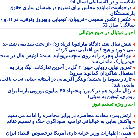
 و در 41 سالگی؛ سال 94
رخواست نماینده مجلس برای تسریع در همسان سازی حقوق
زنشستگان
عکس| عکس صمیمی «قریبیان، کیمیایی و بهروز وثوقی» در 33 و 37
لگی؛ سال 53
بار فوتبال در صبح فوتبالی
ش سال بعد، دادگاه مارادونا فریاد زد؛ «از تخت بلند نمی شد، غذا
ی خورد و هیچ کس اقدامی نمی کرد!»
یوکاسل پنجره را به روی منچستریونایتد بست؛ لوئیس هال در سنت
مز پارک ماندنی شد
تمرین نهایی رویایی خیبر؛ ۴ گل در آخرین تدارکات، لیگ برتر به
تقبال شاگردان کمالوند میرود!
ارتار بیفوما را بخشید؛ وینگر آفریقایی در آستانه جدایی نجات یافت،
ندنی شد!
رئال مادرید هم در کمین؛ پیشنهاد ۴۵ میلیون یورویی بارسا برای
دری، توهین به سیتی!
بار ویژه
تسنیم نیوز
رتش یمن: معادله محاصره در برابر محاصره را ادامه می دهیم
اکنش بقایی به خیالبافی ترامپ: سوداگری جنگ و تقسیم غنائم
الی
متی: اظهارات وزیر خزانه داری آمریکا درخصوص اقتصاد ایران