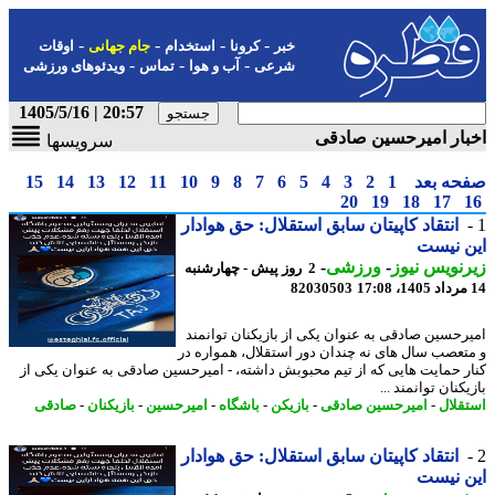
-
-
-
-
خبر
کرونا
استخدام
جام جهانی
اوقات
-
-
-
شرعی
آب و هوا
تماس
ویدئوهای ورزشی
20:57 | 1405/5/16
ار امیرحسین صادقی
سرویسها
حه بعد
1
2
3
4
5
6
7
8
9
10
11
12
13
14
15
20
19
18
17
انتقاد کاپیتان سابق استقلال: حق هوادار
 نیست
نویس نیوز
-
ورزشی
-
2 روز پیش - چهارشنبه
82030503
رحسین صادقی به عنوان یکی از بازیکنان توانمند
تعصب سال های نه چندان دور استقلال، همواره در
ر حمایت هایی که از تیم محبوبش داشته، - امیرحسین صادقی به عنوان یکی از
کنان توانمند ...
قلال
-
امیرحسین صادقی
-
بازیکن
-
باشگاه
-
امیرحسین
-
بازیکنان
-
صادقی
انتقاد کاپیتان سابق استقلال: حق هوادار
 نیست