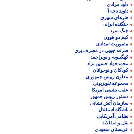
اود مرادی
اوید دخه آ
نرهای شهری
نگنده ایرانی
نگ سرد
یم دو هوون
اموریت امدادی
رفه جویی در مصرف برق
هگیلویه و بویراحمد
حمدجواد حسین نژاد
ودکان و نوجوانان
عاون رییس جمهوری
جموعه تلویزیونی
قب نشینی آمریکا
ستور رییس جمهور
ازمان آتش نشانی
اشگاه استقلال
ظامی آمریکایی
قل و انتقالات
ربستان سعودی