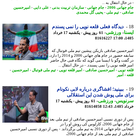
 ﺣﺎل اﻧﺘﻘﺎل ﺑﻪ ...
جهانی 2006
-
جام جهانی
-
سازمان تربیت بدنی
-
علی دایی
-
امیرحسین
قی
-
تیم ملی
-
یحیی گل محمدی
دیدگاه فعلی قلعه نویی را نمی پسندم
نا
-
ورزشی
-
61 روز پیش - یکشنبه 17 خرداد
81616227
1405
رحسین صادقی بازیکن پیشین تیم ملی فوتبال که
سابقه حضور در جام های جهانی 2006 و 2014 را دارد،
گفت وگو با ایسنا می گوید که نگاه فنی حال حاضر
 قلعه نویی را نمی پسندد. - در ﺣﺎل اﻧﺘﻘﺎل ...
ه نویی
-
امیرحسین صادقی
-
امیر قلعه نویی
-
تیم ملی فوتبال
-
امیرحسین
-
ه
-
امیر
ببینید؛ افشاگری درباره لابی نکونام
ی ملی پوش شدن این استقلالی
نویس
-
ورزشی
-
61 روز پیش - یکشنبه 17
14، 12:43
81614058
از دوری نسبی امیرحسین صادقی از تیم ملی بعد
از جام جهانی 2006، کارلوس کی روش او را در
انتخابی جام جهانی 2014 به تیم ملی برگرداند. - پس از دوری نسبی امیرحسین
ی از تیم ملی بعد از جام جهانی 2006،