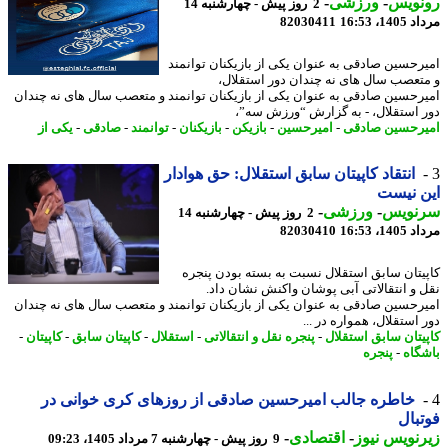
نویس
-
ورزشی
-
2 روز پیش - چهارشنبه 14
1، 16:53
82030411
رحسین صادقی به عنوان یکی از بازیکنان توانمند
تعصب سال های نه چندان دور استقلال،
رحسین صادقی به عنوان یکی از بازیکنان توانمند و متعصب سال های نه چندان
 استقلال، - به گزارش “ورزش سه”،
رحسین صادقی
-
امیرحسین
-
بازیکن
-
بازیکنان
-
توانمند
-
صادقی
-
یکی از
انتقاد کاپیتان سابق استقلال: حق هوادار
 نیست
نویس
-
ورزشی
-
2 روز پیش - چهارشنبه 14
1، 16:53
82030410
یتان سابق استقلال نسبت به بسته بودن پنجره
 و انتقالاتی آبی پوشان واکنش نشان داد.
رحسین صادقی به عنوان یکی از بازیکنان توانمند و متعصب سال های نه چندان
استقلال، همواره در ...
یتان سابق استقلال
-
پنجره نقل و انتقالاتی
-
استقلال
-
کاپیتان سابق
-
کاپیتان
-
گاه
-
پنجره
خاطره جالب امیرحسین صادقی از روزهای کری خوانی در
بال
نویس نیوز
-
اقتصادی
-
9 روز پیش - چهارشنبه 7 مرداد 1405، 09:23