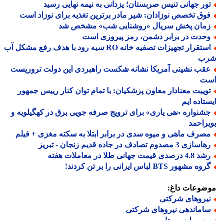
ور جهانی تنیس صربستان؛ یزدانی به نیمه نهایی رسید
وق تخصص نوزادان: شیر مادر برترین تغذیه برای نوزاد است
مان پخش سریال «روشنایی شب» مشخص شد
حدت در برابر دشمن، رمز پیروزی است
استقرار تجهیزات تصفیه خانه RO سیه رود با هدف رفع مشکل آب
ب
قب نشینی آمریکا نشانه شکست راهبردی این دولت تروریست
ت
وییت معنادار معاون پزشکیان: با تمام توان کنار رییس جمهور
تاده ایم
شنواره «هی یاری» برای ترویج صرفه جویی برق در کهگیلویه و
راحمد
صرف ماهی و میوه سدی در برابر ابتلا به سکته مغزی + فیلم
ازی 3 مصدوم تصادف در جاده قدیم زنجان - تبریز
 درصدی قیمت جهانی طلا در معاملات هفته
ه مشهور BTS لباس ایرانی را بر تن کردند!
ضوعات داغ:
یروهای شرکتی
اماندهی نیروهای شرکتی