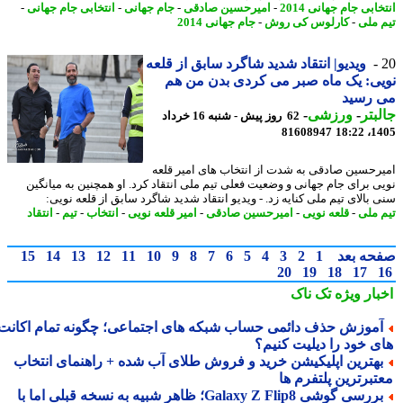
ابی جام جهانی 2014
-
امیرحسین صادقی
-
جام جهانی
-
انتخابی جام جهانی
-
 ملی
-
کارلوس کی روش
-
جام جهانی 2014
ویدیو| انتقاد شدید شاگرد سابق از قلعه
ی: یک ماه صبر می کردی بدن من هم
 رسید
بتر
-
ورزشی
-
62 روز پیش - شنبه 16 خرداد
81608947
1405
رحسین صادقی به شدت از انتخاب های امیر قلعه
ی برای جام جهانی و وضعیت فعلی تیم ملی انتقاد کرد. او همچنین به میانگین
 بالای تیم ملی کنایه زد. - ویدیو انتقاد شدید شاگرد سابق از قلعه نویی:
 ملی
-
قلعه نویی
-
امیرحسین صادقی
-
امیر قلعه نویی
-
انتخاب
-
تیم
-
انتقاد
حه بعد
1
2
3
4
5
6
7
8
9
10
11
12
13
14
15
20
19
18
17
بار ویژه
تک ناک
موزش حذف دائمی حساب شبکه های اجتماعی؛ چگونه تمام اکانت
ی خود را دیلیت کنیم؟
هترین اپلیکیشن خرید و فروش طلای آب شده + راهنمای انتخاب
تبرترین پلتفرم ها
بررسی گوشی Galaxy Z Flip8؛ ظاهر شبیه به نسخه قبلی اما با