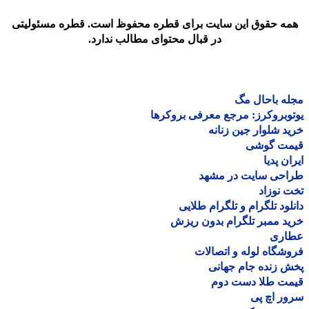
مه حقوق این سایت برای قطره محفوظ است. قطره مسئولیتی
در قبال محتوای مطالب ندارد.
ه باحال مگ
وبروکرز: مرجع معرفی بروکرها
د شلوار جین زنانه
مت گوشی
ان پدیا
احی سایت در مشهد
 نوزاد
لود تلگرام و تلگرام طلایی
د ممبر تلگرام بدون ریزش
اری
شگاه لوله و اتصالات
 زنده جام جهانی
مت طلا دست دوم
ر اچ پی