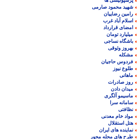
رسپولیسی ها
هید محمود صارمی
امین رضاییان
سلام آباد غرب
مضای قرارداد
یلیارد تومان
اشگاه نساجی
هروز وثوقی
شکله
ردوس حاجیان
لوع نیوز
اهانی
وز صادرات
یدان دادن
اسیمو آلگری
امانه سرا
ظافتی
واد خام معدنی
تل استقلال
ماینده های ایران
رح های محله محور