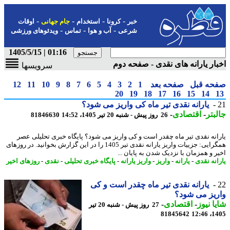
-
-
-
-
خبر
کرونا
استخدام
جام جهانی
اوقات
-
-
-
شرعی
آب و هوا
تماس
ویدئوهای ورزشی
01:16 | 1405/5/15
ار یارانه های نقدی - صفحه دوم
سرویسها
حه قبل
صفحه بعد
1
2
3
4
5
6
7
8
9
10
11
12
20
19
18
17
16
15
14
یارانه نقدی تیر ماه کی واریز می شود؟
بتر
-
اقتصادی
-
26 روز پیش - شنبه 20 تیر 1405، 14:52
81846630
انه نقدی تیر ماه چقدر است و کی واریز می شود؟ پایگاه خبری تحلیلی عصر
همگرایی: جزییات واریز یارانه نقدی تیر 1405 را در این گزارش بخوانید. در روزهای
ر و همزمان با نزدیک شدن به پایان ...
انه نقدی
-
یارانه
-
واریز
-
واریز یارانه
-
پایگاه خبری تحلیلی
-
نقدی
-
روزهای اخیر
یارانه نقدی تیر ماه چقدر است و کی
یز می شود؟
ا نیوز
-
اقتصادی
-
27 روز پیش - شنبه 20 تیر
81845642
1405