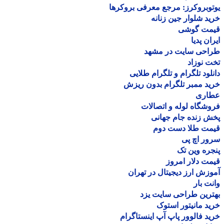
وبروکرز: مرجع معرفی بروکرها
د شلوار جین زنانه
مت گوشی
ان پدیا
احی سایت در مشهد
 نوزاد
لود تلگرام و تلگرام طلایی
د ممبر تلگرام بدون ریزش
اری
شگاه لوله و اتصالات
 زنده جام جهانی
مت طلا دست دوم
ر اچ پی
ره وین تک
ت دلار امروز
زش ارز دیجیتال در تهران
ت بار
رین طراحی سایت یزد
د مانیتور استوک
د فالوور پاپ آپ اینستاگرام