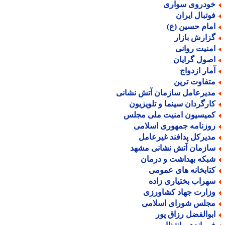
ودروی سواری
وتبال ایران
مام حسین (ع)
زارش بازار
منیت روانی
صول گرایان
مار ازدواج
تفاوت ترین
دیرعامل سازمان آتش نشانی
ارگردان سینما و تلویزیون
میسیون امنیت ملی مجلس
وزنامه جمهوری اسلامی
دیرکل پدافند غیرعامل
ازمان آتش نشانی مشهد
بکه بهداشت و درمان
تابخانه های عمومی
هراب بختیاری زاده
زارت جهاد کشاورزی
جلس شورای اسلامی
بوالفضل رزاق پور