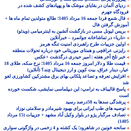
دپای آلمان در بقایای موشک ها و پهپادهای کشف شده در
دگاه جهرم
فال شمع فردا جمعه 16 مرداد 1405؛ طالع متولدین تمام ماه ها +
وزش گرفتن فال
ریس لیونل مسی در بازگشت آتشین به اینترمیامی (ویدئو)
ناریا» در تماشاخانه جوانمرد – خبرآنلاین
ولین جزییات طرح راهبردی امنیت تنگه هرمز
ایزنی عراقچی و همتای موریتانی خود درباره تحولات منطقه
بر تلخ آخر هفته | امیر حیدری درگذشت +عکس
قیمت طلا و دلار امروز جمعه 16 مرداد 1405؛ نرخ سکه، طلای 18
ر، دینار عراق، بیت کوین و ارز دیجیتال چند؟ (آنلاین)
فزایش تعرفه و تصاعد پلکانی بهای برق مشترکین کشاورزی لغو
اسخ قالیباف به ترامپ: این دیپلماسی نمایشی، شکست خورده
ت
شدگی سدها به 58درصد رسید
وصیه های طب ایرانی برای بهبود شیرمادر و سلامتی نوزاد
تصادف مرگبار پژو در بلوار وکیل آباد مشهد + جزییات (15 مرداد
14
سانحه خونین در شاهرود؛ یک کشته و 4 زخمی در واژگونی سواری