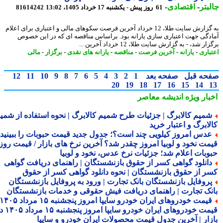
بتر
-
اقتصادی
-
61 روز پیش - یکشنبه 17 خرداد 1405، 13:02
81614242
به گزارش سایت طلا، 12 خرداد آخرین فرصت سکوهای مالی و اعتباری برای اعلام
دگی جهت اعتباری سازی یارانه بود. براساس مناقصه ای که در این خصوص
ر شد، - به گزارش سایت طلا، 12 خرداد آخرین ...
باری
-
یارانه
-
آخرین فرصت
-
مناقصه
-
یارانه های نقدی
-
برگزار
-
مالی
حه قبل
صفحه بعد
1
2
3
4
5
6
7
8
9
10
11
12
20
19
18
17
16
15
14
بار ویژه
اندیشه معاصر
میم کالابرگ | جزئیات طرح شمیم کالابرگ | نحوه استفاده از شمیم
لابرگ و اعتبار خرید
دس امروز کیلویی چند است؟؛ جدول جدید قیمت حبوبات را ببینید /
مت نخود و لوبیا امروز چقدر شد؟ آخرین نرخ های بازار / قیمت روز
وبات اعلام شد؛ جزئیات نرخ عدس، نخود و لوبیا
انلود گواهی کسر از حقوق بازنشستگان | راهنمای دریافت گواهی
ر از حقوق بازنشستگان | نحوه دانلود گواهی کسر از حقوق
روفایل بازنشستگان بانک تجارت | ورود به پروفایل بازنشستگان
نک تجارت | راهنمای دریافت فیش حقوقی و خدمات بازنشستگان
قیمت خودروهای ایران خودرو سایپا امروز پنجشنبه ۱۵ مرداد ۱۴۰۵ |
قیمت خودروهای ایران خودرو سایپا امروز پنجشنبه ۱۵ مرداد ۱۴۰۵ در
زار | آخرین جدول قیمت محصولات ایران خودرو و سایپا