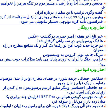
حسن رضایی: اجازه باز شدن مسیر دوم در تنگه هرمز را نخواهیم
فت وگوی ترامپ با بن سلمان درباره ایران
تیوبر معروف: 99 درصد مطمئنم رودری از رئال سوءاستفاده کرد
دراسیون تأیید کرد: بونوچی دستیار مانچینی می شود
بار ویژه
رونگار
بر تلخ آخر هفته | امیر حیدری درگذشت +عکس
افبک پرسپولیس در سه راهی گرفتار شد!
و خرید جدید ذوب آهن لو رفت/ یک گلر و یک مدافع مطرح در راه
فهان
بریک جالب تونی کروس به وینیسیوس
رامپ: جنگ با ایران به زودی پایان می یابد؛ مذاکرات خوب پیش می
د
بار ویژه
ایونا نیوز
کانس جنجالی «زنده شور» در فضای مجازی وایرال شد؛ موضوعی
فاوت از یک فیلم زندان محور
داحافظی احساسی وینگر سابق از تیم پرسپولیس؛ «دل کندن از
یای کودکی آسان نبود»
قیمت نجومی گوشی شیائومی 15T Pro؛ افزایش چند برابری یک
ان رده بازار موبایل را شوکه کرد
صمیم جنجالی بزرگ فولاد خوزستان برای رامین رضاییان : اولویت