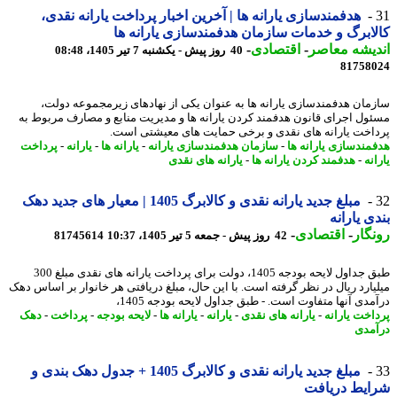
هدفمندسازی یارانه ها | آخرین اخبار پرداخت یارانه نقدی،
ابرگ و خدمات سازمان هدفمندسازی یارانه ها
یشه معاصر
-
اقتصادی
-
40 روز پیش - یکشنبه 7 تیر 1405، 08:48
81758
مان هدفمندسازی یارانه ها به عنوان یکی از نهادهای زیرمجموعه دولت،
ول اجرای قانون هدفمند کردن یارانه ها و مدیریت منابع و مصارف مربوط به
اخت یارانه های نقدی و برخی حمایت های معیشتی است.
مندسازی یارانه ها
-
سازمان هدفمندسازی یارانه
-
یارانه ها
-
یارانه
-
پرداخت
نه
-
هدفمند کردن یارانه ها
-
یارانه های نقدی
مبلغ جدید یارانه نقدی و کالابرگ 1405 | معیار های جدید دهک
ی یارانه
گار
-
اقتصادی
-
42 روز پیش - جمعه 5 تیر 1405، 10:37
81745614
طبق جداول لایحه بودجه 1405، دولت برای پرداخت یارانه های نقدی مبلغ 300
یارد ریال در نظر گرفته است. با این حال، مبلغ دریافتی هر خانوار بر اساس دهک
دی آنها متفاوت است. - طبق جداول لایحه بودجه 1405،
اخت یارانه
-
یارانه های نقدی
-
یارانه
-
یارانه ها
-
لایحه بودجه
-
پرداخت
-
دهک
مدی
مبلغ جدید یارانه نقدی و کالابرگ 1405 + جدول دهک بندی و
ایط دریافت