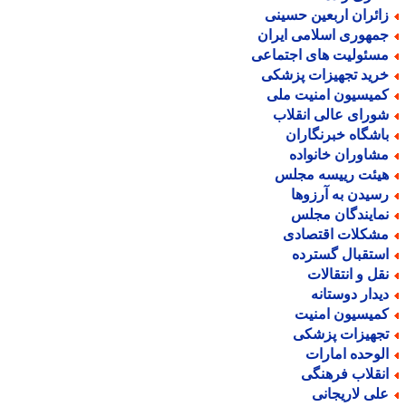
ائران اربعین حسینی
مهوری اسلامی ایران
سئولیت های اجتماعی
رید تجهیزات پزشکی
میسیون امنیت ملی
ورای عالی انقلاب
اشگاه خبرنگاران
شاوران خانواده
یئت رییسه مجلس
سیدن به آرزوها
مایندگان مجلس
شکلات اقتصادی
ستقبال گسترده
قل و انتقالات
یدار دوستانه
میسیون امنیت
جهیزات پزشکی
لوحده امارات
نقلاب فرهنگی
لی لاریجانی