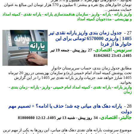
تومان خانوارهای پنج نفره و بیشتر: 6 میلیون و 570 هزار تومان این مبالغ به عنوان
یت مستمر ...
ز یارانه
-
یارانه
-
واریز
-
سازمان هدفمندسازی یارانه
-
یارانه نقدی
-
کمیته امداد
هزیستی
-
مددجویان کمیته امداد
جدول زمان بندی واریز یارانه نقدی تیر
1405 | واریزی 6570000 تومانی برای این
وار ها از فردا
نویس
-
اقتصادی
-
27 روز پیش - جمعه 19 تیر
81842602
1405
بق جدول زمان بندی، حساب سرپرستان خانوارِ
تحت پوشش کمیته امداد امام خمینی (ره) و سازمان بهزیستی در روز 20 تیرماه
1405 شارژ خواهد شد. جزییات واریز یارانه نقدی تیر 1405 را در این گزارش
نید.
ز یارانه
-
یارانه نقدی
-
کمیته امداد امام خمینی
-
واریز
-
یارانه
-
زمان بندی
-
ن
یارانه دهک های میانی چه شد؛ حذف یا ادامه؟ + تصمیم مهم
لت
بتر
-
اقتصادی
-
34 روز پیش - شنبه 13 تیر 1405، 12:12
81800080
وع سرنوشت یارانه های نقدی دهک های میانی، این روزها به یکی از مهم ترین