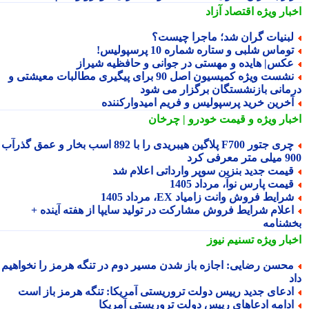
بار ویژه
اقتصاد آزاد
بنیات گران شد؛ ماجرا چیست؟
وماس شلبی و ستاره شماره 10 پرسپولیس!
کس| هایده و مهستی در جوانی و حافظیه شیراز
نشست ویژه کمیسیون اصل 90 برای پیگیری مطالبات معیشتی و
مانی بازنشستگان برگزار می شود
خرین خرید پرسپولیس و فریم امیدوارکننده
بار ویژه
و قیمت خودرو | چرخان
چری جتور F700 پلاگین هیبریدی را با 892 اسب بخار و عمق گذرآب
 معرفی کرد
یمت جدید بنزین سوپر وارداتی اعلام شد
یمت پارس نوآ، مرداد 1405
رایط فروش وانت زامیاد EX، مرداد 1405
علام شرایط فروش مشارکت در تولید سایپا از هفته آینده +
شنامه
بار ویژه
تسنیم نیوز
حسن رضایی: اجازه باز شدن مسیر دوم در تنگه هرمز را نخواهیم
دعای جدید رییس دولت تروریستی آمریکا: تنگه هرمز باز است
دامه ادعاهای رییس دولت تروریستی آمریکا