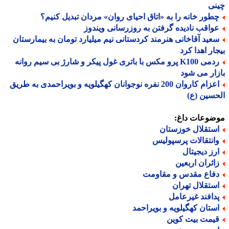
نی
طور خانه را به «اتاق احیای روان» مردان تبدیل کنیم؟
واقب نادیده گرفتن به روزرسانی ویندوز
عید آقاخانی هنرمند کردستانی نیم میلیارد تومان به بیمارستان
ار اهدا کرد
ردمی K100 پرو مکس با باتری غول پیکر و شارژ بی سیم روانه
ار می شود
اعزام کاروان 200 نفره نوجوانان کهگیلویه و بویراحمدی به طریق
سین (ع)
ضوعات داغ:
ستقلال خوزستان
انتقالات پرسپولیس
رز دیجیتال
ائران اربعین
فاع مقدس و مقاومت
ستقلال تهران
دافند غیرعامل
ستان کهگیلویه و بویراحمد
یمت بیت کوین