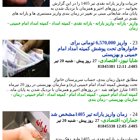
جزییات واریز یارانه نقدی تیر 1405 را در این گزارش
انید. - در روزهای اخیر و همزمان با نزدیک شدن به
ان ماه، شایعاتی مبنی بر تغییر در زمان بندی واریز مستمری ها و یارانه های
ی در فضای ...
یز
-
یارانه
-
واریز یارانه
-
یارانه نقدی
-
کمیته امداد
-
کمیته امداد امام خمینی
-
ن
واریز 6,570,000 تومانی برای
وارهای تحت پوشش کمیته امداد امام
نی و بهزیستی
ا نیوز
-
اقتصادی
-
27 روز پیش - شنبه 20 تیر
81845381
1405
بق جدول زمان بندی، حساب سرپرستان خانوارِ
تحت پوشش کمیته امداد امام خمینی (ره) و سازمان بهزیستی در روز 20 تیرماه
ن با نزدیک شدن به پایان ماه، ...
ته امداد امام خمینی
-
کمیته امداد امام
-
کمیته امداد
-
امام خمینی
-
زمان
-
مان بهزیستی
-
زمان بندی
زمان واریز یارانه تیر 1405مشخص شد
اران
-
اقتصادی
-
27 روز پیش - شنبه 20 تیر
81845338
1405
جزییات واریز یارانه نقدی تیر 1405 طبق دهک بندی