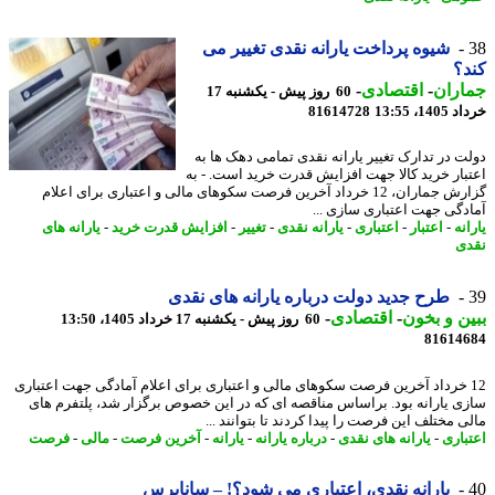
شیوه پرداخت یارانه نقدی تغییر می
؟
اران
-
اقتصادی
-
60 روز پیش - یکشنبه 17
14، 13:55
81614728
ت در تدارک تغییر یارانه نقدی تمامی دهک ها به
بار خرید کالا جهت افزایش قدرت خرید است. - به
گزارش جماران، 12 خرداد آخرین فرصت سکوهای مالی و اعتباری برای اعلام
دگی جهت اعتباری سازی ...
نه
-
اعتبار
-
اعتباری
-
یارانه نقدی
-
تغییر
-
افزایش قدرت خرید
-
یارانه های
ی
طرح جدید دولت درباره یارانه های نقدی
ن و بخون
-
اقتصادی
-
60 روز پیش - یکشنبه 17 خرداد 1405، 13:50
81614
1 خرداد آخرین فرصت سکوهای مالی و اعتباری برای اعلام آمادگی جهت اعتباری
ی یارانه بود. براساس مناقصه ای که در این خصوص برگزار شد، پلتفرم های
 مختلف این فرصت را پیدا کردند تا بتوانند ...
باری
-
یارانه های نقدی
-
درباره یارانه
-
یارانه
-
آخرین فرصت
-
مالی
-
فرصت
یارانه نقدی، اعتباری می شود؟! – ساناپرس