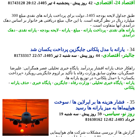
اد 24
-
اقتصادی
-
42 روز پیش - پنجشنبه 4 تیر 1405، 20:12
81743128
طبق جداول لایحه بودجه 1405، دولت برای پرداخت یارانه های نقدی مبلغ 300
یارد ریال در نظر گرفته است. با این حال، مبلغ دریافتی هر خانوار بر اساس دهک
مدی آنها متفاوت است. -
انه های نقدی
-
پرداخت یارانه
-
مبلغ
-
یارانه
-
لایحه بودجه
-
یارانه نقدی
-
دهک
مدی
یارانه با مدل پلکانی جایگزین پرداخت یکسان شد
بتر
-
اقتصادی
-
44 روز پیش - سه شنبه 2 تیر 1405، 22:57
81733317
کار حذف یارانه اقشار پردرآمد. پایگاه خبری تحلیلی عصر همگرایی: علیرضا
ریان، معاون سابق وزارت رفاه با تأکید بر لزوم جایگزینی رویکرد «پرداخت
ان» با «مدل پلکانی» در توزیع یارانه ها،
نه
-
پایگاه خبری تحلیلی
-
وزارت رفاه
-
جایگزین
-
پایگاه خبری
-
حذف یارانه
-
انی
فشار هزینه ها بر ایرلاین ها / سوخت
پیماها به میز یارانه ها رسید
 نو
-
سیاسی
-
59 روز پیش - سه شنبه 19
14، 12:02
81630162
رش ها از بررسی مشکلات شرکت های هواپیمایی