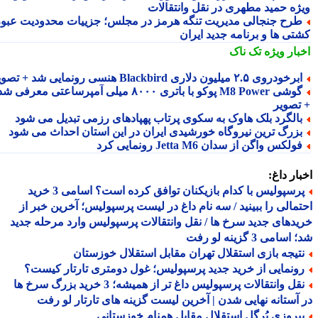
ژه حمید مطهری در نقل وانتقالات
رح جنجالی مدیریت تنگه هرمز در مجلس؛ جزییات محدودیت عبور
تی ها و برنامه جدید ایران
بار ویژه
تک ناک
رخودروی ۲.۵ میلیون دلاری Blackbird هنسی رونمایی شد + تصویر
گوشی M8 Power پوکو با باتری ۸۰۰۰ میلی آمپرساعتی معرفی شد
تصویر
الگرد بلک هاوک به سکوی پرتاب پهپادهای رزمی تبدیل می شود
زرگ ترین نیروگاه خورشیدی ایران در این استان احداث می شود
ولکس واگن از سدان Jetta M6 رونمایی کرد
ار داغ:
پرسپولیس با کدام بازیکنان توافق کرده است؟ اسامی 3 خرید
مالی را ببینید / سه نام داغ در لیست پرسپولیس؛ آخرین خبر از
دهای جدید سرخ ها / نقل وانتقالات پرسپولیس وارد مرحله جدید
سامی 3 گزینه لو رفت
تیجه بازی استقلال تهران مقابل استقلال خوزستان
ونمایی از خرید جدید پرسپولیس؛ غول دومتری تارتار کیست؟
نقل وانتقالات پرسپولیس داغ تر از همیشه؛ 3 خرید بزرگ سرخ ها
آستانه نهایی شدن | آخرین لیست گزینه های تارتار لو رفت
یروزی پُرگل استقلال مقابل همنام خوزستانی