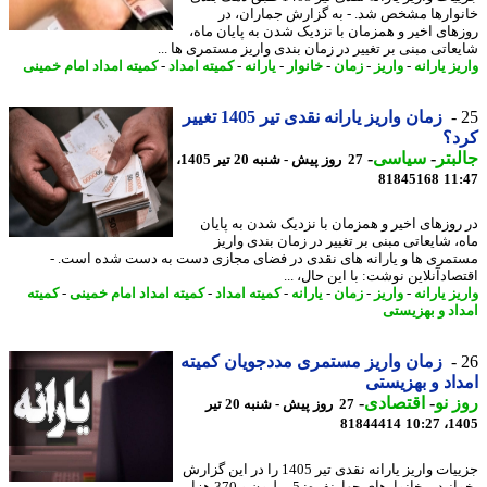
وارها مشخص شد. - به گزارش جماران، در
های اخیر و همزمان با نزدیک شدن به پایان ماه،
عاتی مبنی بر تغییر در زمان بندی واریز مستمری ها ...
ز یارانه
-
واریز
-
زمان
-
خانوار
-
یارانه
-
کمیته امداد
-
کمیته امداد امام خمینی
زمان واریز یارانه نقدی تیر 1405 تغییر
د؟
بتر
-
سیاسی
-
27 روز پیش - شنبه 20 تیر 1405،
81845168
11
روزهای اخیر و همزمان با نزدیک شدن به پایان
، شایعاتی مبنی بر تغییر در زمان بندی واریز
مری ها و یارانه های نقدی در فضای مجازی دست به دست شده است. -
ادآنلاین نوشت: با این حال، ...
ز یارانه
-
واریز
-
زمان
-
یارانه
-
کمیته امداد
-
کمیته امداد امام خمینی
-
کمیته
اد و بهزیستی
زمان واریز مستمری مددجویان کمیته
اد و بهزیستی
 نو
-
اقتصادی
-
27 روز پیش - شنبه 20 تیر
81844414
1405
جزییات واریز یارانه نقدی تیر 1405 را در این گزارش
بخوانید. - خانوارهای چهارنفره: 5 میلیون و 370 هزار