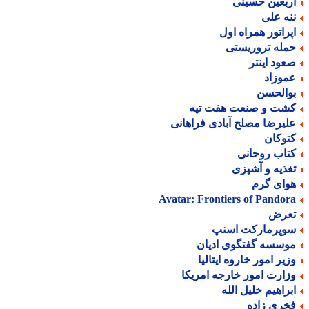
ربعین حسینی
نه علی
پراتور همراه اول
مله تروریستی
عود اینتر
موزاد
والحسن
شت و صنعت هفت تپه
لیرضا مصلح آبادی فراهانی
توکان
تاب روحانی
غذیه و آشپزی
وای گرم
Avatar: Frontiers of Pandor
عرض
وپرمارکت اسنپ
وسسه گفتگوی ادیان
زیر امور خاروه ایتالیا
زارت امور خارجه امریکا
براهیم خلیل الله
خری زاده