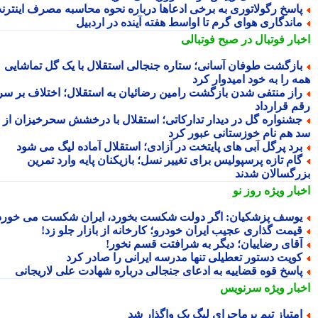
اسخ رگولاتوری به برخی ادعاها درباره نحوه محاسبه مصرف اینترنت
اندگاری هوای گرم تا اواسط هفته آینده در اردبیل
بار فوتبال در صبح فوتبالی
ازگشت طوفان آسانی؛ ستاره جنجالی استقلال با یک گل تماشایی
ه را به خود امیدوار کرد
از منتفی شدن بازگشت رامین رضائیان به استقلال؛ اختلاف بر سر
م قرارداد
شنواره گل در دیدار تدارکاتی؛ استقلال با درخشش سحرخیزان از
 هم نام خوزستانی عبور کرد
رد پرگل آبی های پایتخت در آزادی؛ استقلال آماده لیگ می شود
ام تازه پرسپولیس برای تغییر نسل؛ بازیکنان پایه وارد تمرین
رگسالان شدند
بار ویژه
روز نو
وسف پزشکیان: اگر دولت شکست بخورد، ایران شکست می خورد
یمت گذاری عجیب ایران خودرو؛ کارخانه از بازار جلو زد!
قای رضاییان؛ دیگر به شرافتت قسم نخور!
ویت دستور تعطیلی تنها مدرسه ایرانی را صادر کرد
اسخ قوه قضاییه به ادعای جنجالی درباره شهادت علی لاریجانی
بار ویژه
سرنویس
متیاز تیم پرماجرای لیگ یک واگذار شد