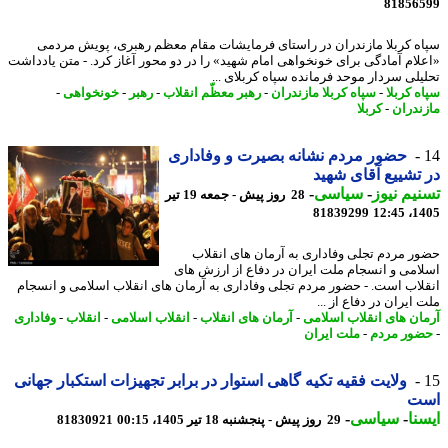
81856
ه کربلا مازندران در راستای فرمایشات مقام معظم رهبری، پویش مردمی
لام آمادگی برای خونخواهی امام شهید» را در دو محور آغاز کرد. - متن یادداشت
یلی سردار موحد فرمانده سپاه کربلای ...
ه کربلا
-
سپاه کربلا مازندران
-
رهبر معظّم انقلاب
-
رهبر
-
خونخواهی
-
ندران
-
کربلا
حضور مردم نشانه بصیرت و وفاداری
تشییع آقای شهید
یم نیوز
-
سیاسی
-
28 روز پیش - جمعه 19 تیر
81839299
1405
ر مردم تجلی وفاداری به آرمان های انقلاب
امی و انسجام ملت ایران در دفاع از ارزش های
لاب است. - حضور مردم تجلی وفاداری به آرمان های انقلاب اسلامی و انسجام
ایران در دفاع از ...
ان های انقلاب اسلامی
-
آرمان های انقلاب
-
انقلاب اسلامی
-
انقلاب
-
وفاداری
ور مردم
-
ملت ایران
ولایت فقیه تکیه گاهی استوار در برابر تجهیزات استکبار جهانی
ت
نا
-
سیاسی
-
29 روز پیش - پنجشنبه 18 تیر 1405، 00:15
81830921