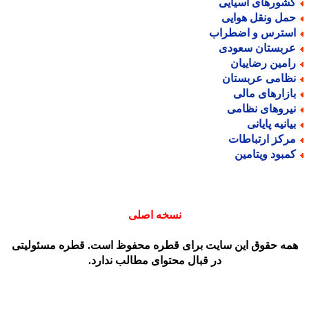
شورهای آسیایی
مل ونقل هوایی
سترس و اضطراب
ربستان سعودی
امین رضاییان
ظامی عربستان
ازارهای مالی
یروهای نظامی
یانیه پایانی
رکز ارتباطات
مبود ویتامین
نسخه اصلی
مه حقوق این سایت برای قطره محفوظ است. قطره مسئولیتی
در قبال محتوای مطالب ندارد.