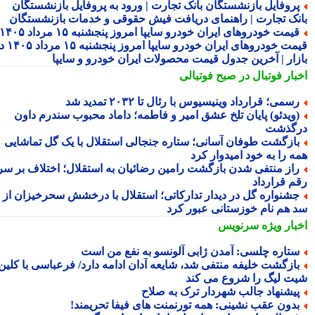
روفایل بازنشستگان بانک تجارت | ورود به پروفایل بازنشستگان
نک تجارت | راهنمای دریافت فیش حقوقی و خدمات بازنشستگان
قیمت خودروهای ایران خودرو سایپا امروز پنجشنبه ۱۵ مرداد ۱۴۰۵ |
قیمت خودروهای ایران خودرو سایپا امروز پنجشنبه ۱۵ مرداد ۱۴۰۵ در
زار | آخرین جدول قیمت محصولات ایران خودرو و سایپا
بار فوتبال در صبح فوتبالی
سمی؛ قرارداد وینیسیوس با رئال تا ۲۰۳۲ تمدید شد
ویدئو) پایان تلخ عشق امیر و فاطمه؛ داماد محبوب سندرم داون
گذشت
ازگشت طوفان آسانی؛ ستاره جنجالی استقلال با یک گل تماشایی
ه را به خود امیدوار کرد
از منتفی شدن بازگشت رامین رضائیان به استقلال؛ اختلاف بر سر
م قرارداد
شنواره گل در دیدار تدارکاتی؛ استقلال با درخشش سحرخیزان از
 هم نام خوزستانی عبور کرد
بار ویژه
سرنویس
تاره چلسی: آمدن ژابی آلونسو به نفع من است
ازگشت خلیفه منتفی شد، شایعه آدان ادامه دارد/ فرعباسی با کلین
ت لیگ را شروع می کند
یشنهاد جالب شهردار ترک به صلاح
دون عقب نشینی: همه تورنمنت های فیفا تحریمند!