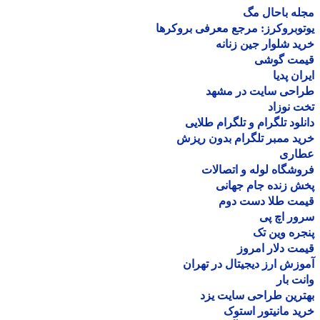
ه باحال مگ
وبروکرز: مرجع معرفی بروکرها
د شلوار جین زنانه
مت گوشی
ان پدیا
احی سایت در مشهد
 نوزاد
لود تلگرام و تلگرام طلایی
د ممبر تلگرام بدون ریزش
اری
شگاه لوله و اتصالات
 زنده جام جهانی
مت طلا دست دوم
ر اچ پی
ره وین تک
ت دلار امروز
زش ارز دیجیتال در تهران
ت بار
رین طراحی سایت یزد
د مانیتور استوک