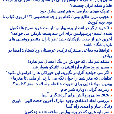
 و سکه ایران چیست؟
بریک مهدی طارمی به هم تیمی سابق خود
جیب ترین طالع بینی / کدام بو و چه شخصیتی !؟ / از بوی کباب تا
ی بچه کوچک
3 خرید دیگر در انتظار پرسپولیس؛ لیست خرید سرخ ها تکمیل
ه است / پرسپولیس برای این سه پست بازیکن می خواهد؟
ین خبر از جذب بازیکنان جدید / هواداران منتظر رونمایی های
ه باشگاه باشند
وافقنامه دفاعی مشترک ترکیه، عربستان و پاکستان؛ امضا در
اض
نتقد تیم ملی که خودش در لیگ امسال تیم ندارد!
سیر ورود ستاره آرژانتینی به اتلتیکو هموار شد
گر می خواهید آلزایمر نگیرید، این خوراکی ها را فراموش نکنید /
هایی که مغز شما را جوان نگه می دارند؛ از ماهی تا مغزها /
رین مواد غذایی برای تقویت حافظه و سلامت مغز کدامند؟
مزمه گرانی دوباره شیر خام
الی پرچالش برای گردشگری آسیا
ررسی ابعاد اعتقادی وجود مبارک آخرین حجت الهی | باوری
گی ساز و امیدی راه گشا
رمایه هایی که در پرسپولیس ساخته شدند (عکس)