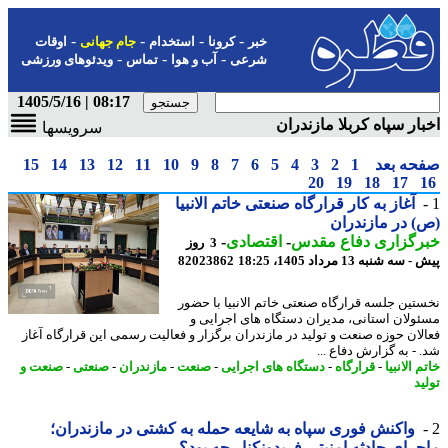
-
-
-
-
خبر
کرونا
استخدام
جام جهانی
اوقات
-
-
-
شرعی
آب و هوا
تماس
ویدئوهای ورزشی
08:17 | 1405/5/16
ار سپاه کربلا مازندران
سرویسها
حه بعد
1
2
3
4
5
6
7
8
9
10
11
12
13
14
15
20
19
18
17
آغاز به کار قرارگاه صنعتی خاتم الانبیا
 در مازندران
رگزاری دفاع مقدس
-
اقتصادی
-
3 روز
ه شنبه 13 مرداد 1405، 18:25
82023862
تین جلسه قرارگاه صنعتی خاتم الانبیا با حضور
ولان استانی، مدیران دستگاه های اجرایی و
لان حوزه صنعت و تولید در مازندران برگزار و فعالیت رسمی این قرارگاه آغاز
 - به گزارش دفاع ...
 الانبیا
-
قرارگاه
-
دستگاه های اجرایی
-
صنعت
-
مازندران
-
صنعتی
-
صنعت و
د
واکنش فوری سپاه به شایعه حمله به کشتی در مازندران؛
رای حادثه امنیتی فریدونکنار چه بود؟