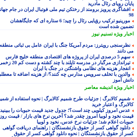
یان رویای رئال مادرید
فشاگری پرویز برومند از رختکن تیم ملی فوتبال ایران در جام جهانی
مورینیو ترکیب رؤیایی رئال را چید؛ 6 ستاره ای که جایگاهشان
مین شده است
بار ویژه
تسنیم نیوز
ظرسنجی رویترز: مردم آمریکا جنگ با ایران عامل بی ثباتی منطقه
 دانند
5 درصدی ایران از پروژه های اقتصادی منطقه خلیج فارس
یراندازی مرگبار در مدرسه تایلند با چند کشته و دست کم 20 زخمی
نفجار هزینه های نظامی واشنگتن در جنگ با ایران
الدین با تخلف سرویس مدارس چه کنند؟/ از هزینه اضافه تا معطلی
نش آموز
بار ویژه
اندیشه معاصر
میم کالابرگ | جزئیات طرح شمیم کالابرگ | نحوه استفاده از شمیم
لابرگ و اعتبار خرید
دس امروز کیلویی چند است؟؛ جدول جدید قیمت حبوبات را ببینید /
مت نخود و لوبیا امروز چقدر شد؟ آخرین نرخ های بازار / قیمت روز
وبات اعلام شد؛ جزئیات نرخ عدس، نخود و لوبیا
انلود گواهی کسر از حقوق بازنشستگان | راهنمای دریافت گواهی
ر از حقوق بازنشستگان | نحوه دانلود گواهی کسر از حقوق