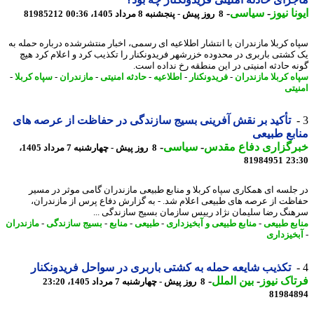
نا نیوز
-
سیاسی
-
8 روز پیش - پنجشنبه 8 مرداد 1405، 00:36
81985212
ه کربلا مازندران با انتشار اطلاعیه ای رسمی، اخبار منتشرشده درباره حمله به
کشتی باربری در محدوده خزرشهر فریدونکنار را تکذیب کرد و اعلام کرد هیچ
ه حادثه امنیتی در این منطقه رخ نداده است.
ه کربلا مازندران
-
فریدونکنار
-
اطلاعیه
-
حادثه امنیتی
-
مازندران
-
سپاه کربلا
-
یتی
تأکید بر نقش آفرینی بسیج سازندگی در حفاظت از عرصه های
بع طبیعی
رگزاری دفاع مقدس
-
سیاسی
-
8 روز پیش - چهارشنبه 7 مرداد 1405،
81984951
23
جلسه ای همکاری سپاه کربلا و منابع طبیعی مازندران گامی موثر در مسیر
ظت از عرصه های طبیعی اعلام شد. - به گزارش دفاع پرس از مازندران،
نگ رضا سلیمان نژاد رییس سازمان بسیج سازندگی ...
بع طبیعی
-
منابع طبیعی و آبخیزداری
-
طبیعی
-
منابع
-
بسیج سازندگی
-
مازندران
خیزداری
تکذیب شایعه حمله به کشتی باربری در سواحل فریدونکنار
اک نیوز
-
بین الملل
-
8 روز پیش - چهارشنبه 7 مرداد 1405، 23:20
81984