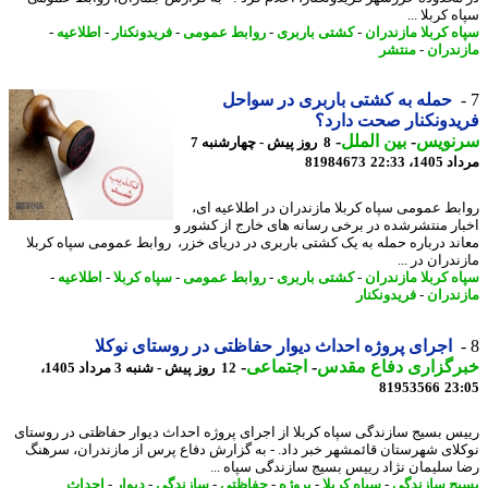
 کربلا ...
ه کربلا مازندران
-
کشتی باربری
-
روابط عمومی
-
فریدونکنار
-
اطلاعیه
-
ندران
-
منتشر
حمله به کشتی باربری در سواحل
دونکنار صحت دارد؟
نویس
-
بین الملل
-
8 روز پیش - چهارشنبه 7
1، 22:33
81984673
بط عمومی سپاه کربلا مازندران در اطلاعیه ای،
ار منتشرشده در برخی رسانه های خارج از کشور و
ند درباره حمله به یک کشتی باربری در دریای خزر، روابط عمومی سپاه کربلا
دران در ...
ه کربلا مازندران
-
کشتی باربری
-
روابط عمومی
-
سپاه کربلا
-
اطلاعیه
-
ندران
-
فریدونکنار
اجرای پروژه احداث دیوار حفاظتی در روستای نوکلا
رگزاری دفاع مقدس
-
اجتماعی
-
12 روز پیش - شنبه 3 مرداد 1405،
81953566
23
س بسیج سازندگی سپاه کربلا از اجرای پروژه احداث دیوار حفاظتی در روستای
لای شهرستان قائمشهر خبر داد. - به گزارش دفاع پرس از مازندران، سرهنگ
 سلیمان نژاد رییس بسیج سازندگی سپاه ...
ج سازندگی
-
سپاه کربلا
-
پروژه
-
حفاظتی
-
سازندگی
-
دیوار
-
احداث