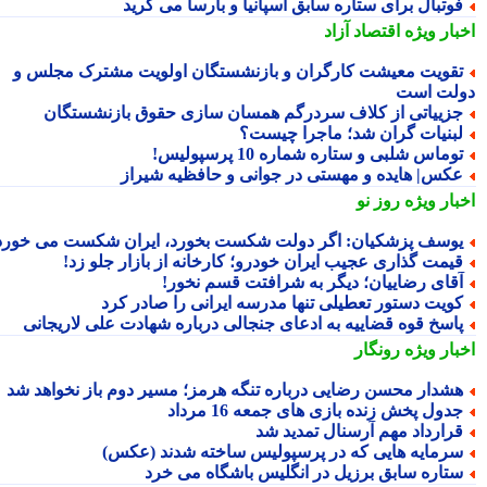
وتبال برای ستاره سابق اسپانیا و بارسا می گرید
بار ویژه
اقتصاد آزاد
قویت معیشت کارگران و بازنشستگان اولویت مشترک مجلس و
لت است
زییاتی از کلاف سردرگم همسان سازی حقوق بازنشستگان
بنیات گران شد؛ ماجرا چیست؟
وماس شلبی و ستاره شماره 10 پرسپولیس!
کس| هایده و مهستی در جوانی و حافظیه شیراز
بار ویژه
روز نو
وسف پزشکیان: اگر دولت شکست بخورد، ایران شکست می خورد
یمت گذاری عجیب ایران خودرو؛ کارخانه از بازار جلو زد!
قای رضاییان؛ دیگر به شرافتت قسم نخور!
ویت دستور تعطیلی تنها مدرسه ایرانی را صادر کرد
اسخ قوه قضاییه به ادعای جنجالی درباره شهادت علی لاریجانی
بار ویژه
رونگار
شدار محسن رضایی درباره تنگه هرمز؛ مسیر دوم باز نخواهد شد
دول پخش زنده بازی های جمعه 16 مرداد
رارداد مهم آرسنال تمدید شد
رمایه هایی که در پرسپولیس ساخته شدند (عکس)
تاره سابق برزیل در انگلیس باشگاه می خرد