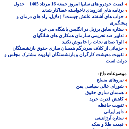
مت خودرو های سایپا امروز جمعه 16 مرداد 1405 + جدول
رنامه های اندرویدی ناخواسته خطاکار شدند
واب های آشفته علتش چیست؟ | دلایل، راه های درمان و
شگیری
تاره سابق برزیل در انگلیس باشگاه می خرد
دابیر ضد تحریمی سازمان همکاری های شانگهای
لو؟ صدای نجات را خاموش نکنید
زییاتی از کلاف سردرگم همسان سازی حقوق بازنشستگان
قویت معیشت کارگران و بازنشستگان اولویت مشترک مجلس و
لت است
ضوعات داغ:
یروهای مسلح
ورای عالی سیاسی یمن
مسان سازی حقوق
اهش قدرت خرید
قویت حافظه
اور ایرانی
تاره آرژانتینی
یمت طلا و سکه