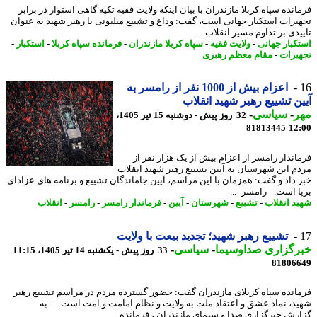
نده سپاه کربلا مازندران با بیان اینکه ولایت فقیه تکیه گاهی استوار در برابر
یزات استکبار جهانی است، گفت: وداع و تشییع میلیونی با رهبر شهید به عنوان
دی بر تداوم مسیر انقلاب ...
کبار جهانی
-
ولایت فقیه
-
سپاه کربلا مازندران
-
فرمانده سپاه کربلا
-
استکبار
-
یزات
-
مقام معظم رهبری
اعزام بیش از 1000 نفر از رامسر به
ن تشییع رهبر شهید انقلاب
ر
-
سیاسی
-
32 روز پیش - دوشنبه 15 تیر 1405،
81813445
12
اندار رامسر از اعزام بیش از یک هزار نفر از
م این شهرستان به آیین تشییع رهبر شهید انقلاب
 داد و گفت: همزمان با این مراسم، آیین جاماندگان تشییع و برنامه های عزادای
 است. - رامسر- ...
د انقلاب
-
تشییع
-
شهرستان
-
آیین
-
فرماندار رامسر
-
رامسر
-
انقلاب
تشییع رهبر شهید؛ تجدید بیعت با ولایت
رگزاری صداوسیما
-
سیاسی
-
33 روز پیش - یکشنبه 14 تیر 1405، 11:15
81806
انده سپاه کربلای مازندران گفت: حضور گسترده مردم در مراسم تشییع رهبر
د، نماد عشق و اعتقاد ملت به ولایت و نظام امامت و امت است. - به
رش خبرگزاری صدا و سیمای مازندران ، فرمانده ...