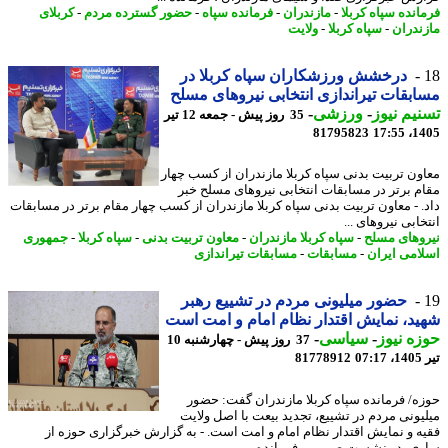
انده سپاه کربلا
-
مازندران
-
فرمانده سپاه
-
حضور گسترده مردم
-
کربلای
ندران
-
سپاه کربلا
-
ولایت
درخشش ورزشکاران سپاه کربلا در
بقات تیراندازی انتخابی نیروهای مسلح
یم نیوز
-
ورزشی
-
35 روز پیش - جمعه 12 تیر
81795823
1405
ون تربیت بدنی سپاه کربلا مازندران از کسب چهار
م برتر در مسابقات انتخابی نیروهای مسلح خبر
. - معاون تربیت بدنی سپاه کربلا مازندران از کسب چهار مقام برتر در مسابقات
ابی نیروهای ...
وهای مسلح
-
سپاه کربلا مازندران
-
معاون تربیت بدنی
-
سپاه کربلا
-
جمهوری
امی ایران
-
مسابقات
-
مسابقات تیراندازی
حضور میلیونی مردم در تشییع رهبر
د، نمایش اقتدار نظام امام و امت است
ه نیوز
-
سیاسی
-
37 روز پیش - چهارشنبه 10
0
81778912
ه/ فرمانده سپاه کربلا مازندران گفت: حضور
یونی مردم در تشییع، تجدید بیعت با اصل ولایت
ه و نمایش اقتدار نظام امام و امت است. - به گزارش خبرگزاری حوزه از
ی، در نشست صمیمی فرمانده ...