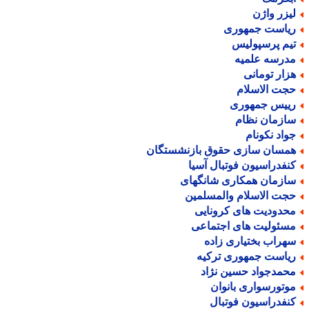
یزر واژن
یاست جمهوری
یم پرسپولیس
درسه علمیه
زار تومانی
جت الاسلام
ییس جمهوری
ازمان نظام
واد نکونام
مسان سازی حقوق بازنشستگان
نفدراسیون فوتبال آسیا
ازمان همکاری شانگهای
جت الاسلام والمسلمین
حدودیت های کرونایی
سئولیت های اجتماعی
هراب بختیاری زاده
یاست جمهوری ترکیه
حمدجواد حسین نژاد
وتورسواری بانوان
نفدراسیون فوتبال