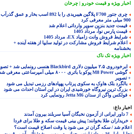
بار ویژه
و قیمت خودرو | چرخان
چری جتور F700 پلاگین هیبریدی را با 892 اسب بخار و عمق گذرآب
 معرفی کرد
یمت جدید بنزین سوپر وارداتی اعلام شد
یمت پارس نوآ، مرداد 1405
رایط فروش وانت زامیاد EX، مرداد 1405
علام شرایط فروش مشارکت در تولید سایپا از هفته آینده +
شنامه
بار ویژه
تک ناک
رخودروی ۲.۵ میلیون دلاری Blackbird هنسی رونمایی شد + تصویر
گوشی M8 Power پوکو با باتری ۸۰۰۰ میلی آمپرساعتی معرفی شد
تصویر
الگرد بلک هاوک به سکوی پرتاب پهپادهای رزمی تبدیل می شود
زرگ ترین نیروگاه خورشیدی ایران در این استان احداث می شود
ولکس واگن از سدان Jetta M6 رونمایی کرد
ار داغ:
 سربلند بیرون آمدند
ریداران طلا بخوانند؛ پیش بینی قیمت سکه و طلا برای فردا
ام شد / سکه گران تر می شود یا وقت اصلاح قیمت است؟
تحلیل بازار 16 مرداد / اونس جهانی در مسیر رشد؛ تأثیر آن بر قیمت