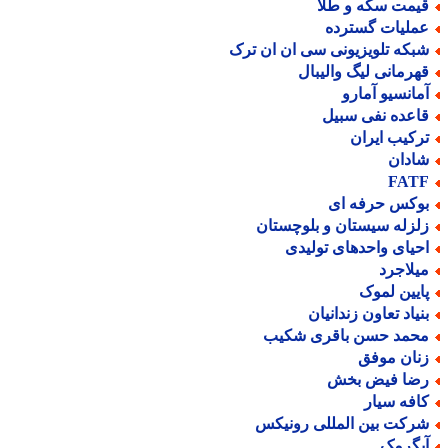
یمت سکه و طلا
ملیات گسترده
بکه تلویزیونی سی ان ان ترک
هرمانی لیگ والیبال
مانسیو آمارو
اعده نفی سبیل
رکیب ایران
ادان
FAT
وکس حرفه ای
لزله سیستان و بلوچستان
حیای واحدهای تولیدی
یلاجرد
ایین لموک
نیاد تعاون زندانیان
حمد حسن باقری شکیب
نان موفق
ضا فیض بخش
افه سیار
رکت بین المللی رونیکس
بگرمک