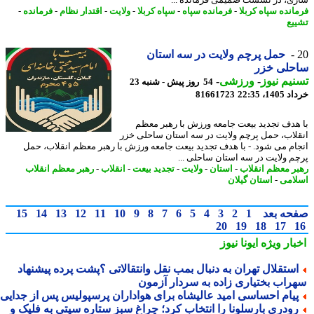
انده سپاه کربلا
-
فرمانده سپاه
-
سپاه کربلا
-
ولایت
-
اقتدار نظام
-
فرمانده
-
یع
حمل پرچم ولایت در سه استان
حلی خزر
یم نیوز
-
ورزشی
-
54 روز پیش - شنبه 23
14، 22:35
81661723
هدف تجدید بیعت جامعه ورزش با رهبر معظم
لاب، حمل پرچم ولایت در سه استان ساحلی خزر
ام می شود. - با هدف تجدید بیعت جامعه ورزش با رهبر معظم انقلاب، حمل
م ولایت در سه استان ساحلی ...
ر معظم انقلاب
-
استان
-
ولایت
-
تجدید بیعت
-
انقلاب
-
رهبر معظم انقلاب
امی
-
استان گیلان
حه بعد
1
2
3
4
5
6
7
8
9
10
11
12
13
14
15
20
19
18
17
بار ویژه
ایونا نیوز
ستقلال تهران به دنبال بمب نقل وانتقالاتی ؟پشت پرده پیشنهاد
راب بختیاری زاده به سردار آزمون
یام احساسی امید عالیشاه برای هواداران پرسپولیس پس از جدایی
ودری بارسلونا را انتخاب کرد؛ چراغ سبز ستاره سیتی به فلیک و