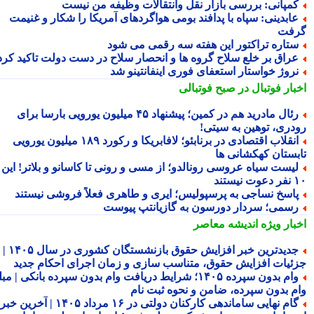
مپانی: بررسی بازار نقل وانتقالات وظیفه من نیست
ابدینی: سپاه با پدافند بومی هواگردهای آمریکا را شکار و غنیمت
فت
تاره تراکتور این هفته سه رقمی می شود
راق بر خلع سلاح گروه ها و انحصار سلاح در دست دولت تاکید کرد
روژ خواستار استعفای فوری اینفانتینو شد
بار فوتبال در صبح فوتبالی
رئال مادرید هم در کمین؛ پیشنهاد ۴۵ میلیون یورویی بارسا برای
دری، توهین به سیتی!
انقلاب اقتصادی در برنابئو؛ لافابریکا و رکورد ۱۸۹ میلیون یورویی
بستان کهکشانی ها
یست سیاه عروسی رونالدو؛ از مسی و رونی تا کاسانو و بلاتر! این
یستند
اسخ نساجی به پرسپولیس؛ ایری و طاهری فعلاً فروشی نیستند
سمی؛ سردار دورسون به گازیانتپ پیوست
بار ویژه
اندیشه معاصر
جدیدترین خبر افزایش حقوق بازنشستگان کشوری در سال ۱۴۰۵ |
ئیات افزایش حقوق، متناسب سازی و زمان اجرای احکام جدید
وام بدون سپرده ۱۴۰۵؛ شرایط دریافت وام بدون سپرده بانکی | مبلغ
م بدون سپرده، ضامن و نحوه ثبت نام
گام نهایی ساماندهی کارکنان دولتی در ۱۶ مرداد ۱۴۰۵ | آخرین خبر