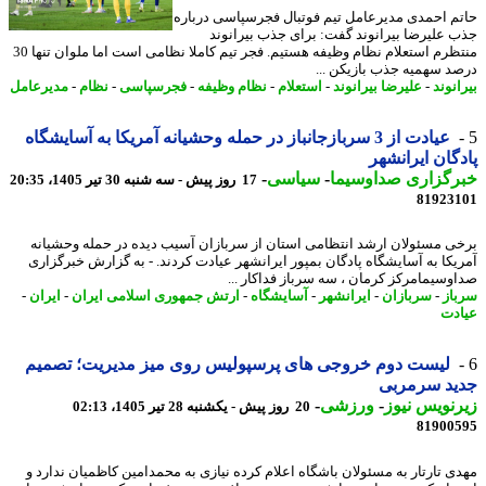
م احمدی مدیرعامل تیم فوتبال فجرسپاسی درباره
 علیرضا بیرانوند گفت: برای جذب بیرانوند
منتظرم استعلام نظام وظیفه هستیم. فجر تیم کاملا نظامی است اما ملوان تنها 30
د سهمیه جذب بازیکن ...
نوند
-
علیرضا بیرانوند
-
استعلام
-
نظام وظیفه
-
فجرسپاسی
-
نظام
-
مدیرعامل
عیادت از 3 سربازجانباز در حمله وحشیانه آمریکا به آسایشگاه
گان ایرانشهر
رگزاری صداوسیما
-
سیاسی
-
17 روز پیش - سه شنبه 30 تیر 1405، 20:35
81923
ی مسئولان ارشد انتظامی استان از سربازان آسیب دیده در حمله وحشیانه
یکا به آسایشگاه پادگان بمپور ایرانشهر عیادت کردند. - به گزارش خبرگزاری
وسیمامرکز کرمان ، سه سرباز فداکار ...
از
-
سربازان
-
ایرانشهر
-
آسایشگاه
-
ارتش جمهوری اسلامی ایران
-
ایران
-
دت
لیست دوم خروجی های پرسپولیس روی میز مدیریت؛ تصمیم
ید سرمربی
نویس نیوز
-
ورزشی
-
20 روز پیش - یکشنبه 28 تیر 1405، 02:13
81900
ی تارتار به مسئولان باشگاه اعلام کرده نیازی به محمدامین کاظمیان ندارد و