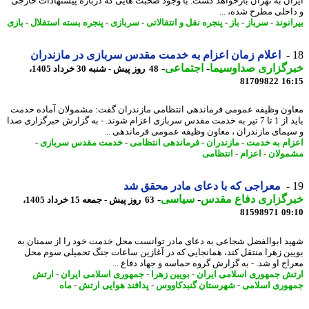
ان به تهران بازخواهد گشت. با وجود صحبت هایی که درباره پیشنهادات خارجی
اخلی مطرح شده، ...
نوند
-
سرباز
-
باز
-
پنجره نقل و انتقالاتی
-
سربازی
-
پنجره بسته استقلال
-
بازی
اعلام زمان اعزام به خدمت مقدس سربازی در مازندران
رگزاری صداوسیما
-
اجتماعی
-
48 روز پیش - شنبه 30 خرداد 1405،
81709822
16
ون وظیفه عمومی فرماندهی انتظامی مازندران گفت: مشمولان آماده حدمت
باید از 1 تا 7 تیر به خدمت مقدس سربازی اعزام شوند. - به گزارش خبرگزاری صدا
یمای مازندران ، معاون وظیفه عمومی فرماندهی ...
ام به خدمت
-
مازندران
-
فرماندهی انتظامی
-
خدمت مقدس سربازی
-
ولان
-
اعزام
-
انتظامی
معراجی که با دعای مادر محقق شد
رگزاری دفاع مقدس
-
سیاسی
-
63 روز پیش - جمعه 15 خرداد 1405،
81598971
09
د ابوالفضل شجاعی به دعای مادر توانست محل خدمت خود را از سمنان به
ین زهرا منتقل کند، همانجایی که در آغازین ساعات جنگ تحمیلی سوم محل
اج او شد. - به گزارش گروه حماسه و جهاد دفاع ...
ش جمهوری اسلامی ایران
-
بویین زهرا
-
جمهوری اسلامی ایران
-
ارتش
وری اسلامی
-
شهرستان گنبدکاووس
-
پدافند هوایی ارتش
-
ماه