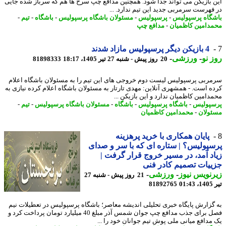
 بازیکن می تواند جدا شود. همچنین مدافع چپ سرخ ها هم که سرباز شده جایی
فهرست سرمربی جدید این تیم ندارد. ...
گاه پرسپولیس
-
پرسپولیس
-
مسئولان باشگاه پرسپولیس
-
باشگاه
-
تیم
-
دامین کاظمیان
-
مدافع چپ
4 بازیکن دیگر پرسپولیس مازاد شدند
 نو
-
ورزشی
-
20 روز پیش - شنبه 27 تیر 1405، 18:17
81898333
ربی پرسپولیس لیست دوم خروجی های این تیم را به مسئولان باشگاه اعلام
ه است. - همشهری آنلاین: مهدی تارتار به مسئولان باشگاه اعلام کرده نیازی به
دامین کاظمیان ندارد و این بازیکن ...
پولیس
-
باشگاه پرسپولیس
-
باشگاه
-
مسئولان باشگاه پرسپولیس
-
تیم
-
ولان
-
محمدامین کاظمیان
پایان همکاری با خرید پرهزینه
پولیس؟ | ستاره ای که با سر و صدای
د آمد، در مسیر خروج قرار گرفت |
یات تصمیم کادر فنی
نویس نیوز
-
ورزشی
-
21 روز پیش - شنبه 27
0
81892765
گزارش پایگاه خبری تحلیلی اندیشه معاصر؛ باشگاه پرسپولیس در تعطیلات نیم
فصل برای جذب مدافع چپ جوان شمس آذر مبلغ 40 میلیارد تومان پرداخت کرد و
مدافع میانی ملی پوش تیم جوانان خود را ...