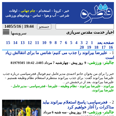
-
-
-
-
خبر
کرونا
استخدام
جام جهانی
اوقات
-
-
-
شرعی
آب و هوا
تماس
ویدئوهای ورزشی
19:44 | 1405/5/16
بار خدمت مقدس سربازی
سرویسها
حه بعد
1
2
3
4
5
6
7
8
9
10
11
12
13
14
15
20
19
18
17
علیرضا بیرانوند را جذب می کنیم/ شانس ما برای انتقالش زیاد
ت
بتر
-
ورزشی
-
9 روز پیش - چهارشنبه 7 مرداد 1405، 10:42
81979505
 را برای من بخوان حاتم احمدی مدیرعامل تیم فوتبال فجرسپاسی درباره جذب
رضا بیرانوند گفت: برای جذب بیرانوند منتظرم استعلام نظام وظیفه هستیم. -
رضا بیرانوند، بعد از درخشش در ...
نوند
-
علیرضا بیرانوند
-
نظام وظیفه
-
علیرضا
-
فجرسپاسی
-
مدیرعامل
-
رضا بیرانوند،
فجرسپاسی: پاسخ استعلام بیرانوند بیاید
کرات را آغاز خواهیم کرد
بتر
-
ورزشی
-
10 روز پیش - سه شنبه 6 مرداد