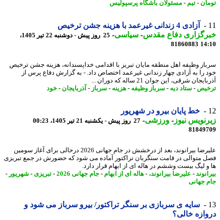
ان
-
تیم
-
مسئولان باشگاه پرسپولیس
آزادی 4 زندانی غیرعمد با هزینه جشن ترخیص
رگزاری دفاع مقدس
-
سیاسی
-
25 روز پیش - دوشنبه 22 تیر 1405،
81860883
14
از وظیفه اهل منطقه مایان تبریز با اقدامی خداپسندانه، هزینه جشن ترخیص
 را به آزادی چهار زندانی غیرعمد اختصاص داد. - به گزارش دفاع پرس از
یجان شرقی، این جوان 21 ساله که دوران ...
یص
-
ستاد دیه
-
سرباز وظیفه
-
هزینه
-
سرباز
-
آذربایجان
-
خود
خط پایان بیرو در شهریور
نویس نیوز
-
ورزشی
-
27 روز پیش - یکشنبه 21 تیر 1405، 00:23
81849
علیرضا بیرانوند، بعد از درخشش در جام جهانی 2026 درحالی برای آغاز سومین
 متوالی در قامت سنگربان تراکتور آماده می شود که حضورش در جمع تبریزی
و لیگ بیست وششم در هاله ای از ابهام قرار دارد.
نوند
-
علیرضا بیرانوند،
-
هاله ای از ابهام
-
جام جهانی 2026
-
تبریزی
-
شهریور
-
 جهانی
سایه ی سربازی بر سنگر تراکتور/ بیرو سرباز می شود و
ازه خالی؟