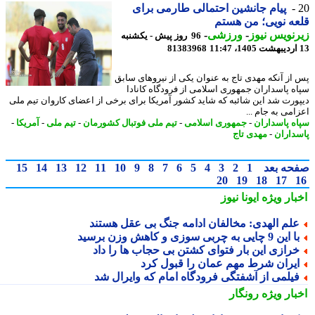
پیام جانشین احتمالی طارمی برای
ه نویی؛ من هستم
نویس نیوز
-
ورزشی
-
96 روز پیش - یکشنبه
81383968
از آنکه مهدی تاج به عنوان یکی از نیروهای سابق
ه پاسداران جمهوری اسلامی از فرودگاه کانادا
ورت شد این شائبه که شاید کشور آمریکا برای برخی از اعضای کاروان تیم ملی
می به جام ...
ه پاسداران
-
جمهوری اسلامی
-
تیم ملی فوتبال کشورمان
-
تیم ملی
-
آمریکا
-
داران
-
مهدی تاج
حه بعد
1
2
3
4
5
6
7
8
9
10
11
12
13
14
15
20
19
18
17
بار ویژه
ایونا نیوز
لم الهدی: مخالفان ادامه جنگ بی عقل هستند
این 9 چایی به چربی سوزی و کاهش وزن برسید
رازی این بار فتوای کشتن بی حجاب ها را داد
یران شرط مهم عمان را قبول کرد
یلمی از آشفتگی فرودگاه امام که وایرال شد
بار ویژه
رونگار