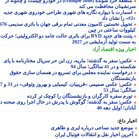
منطقه خرد شونده (crumple zone) در خودرو چیست و چگونه از
نشینان محافظت می کند
سمارت با دیواره نگاره های شهری طراحی خودروی شهری جدید
تحویل نخستین کامیون معدنی تمام برقی جهان با باتری سدیمی 676
لووات ساعتی در چین
پتنت های جدید BYD برای باتری حالت جامد دو الکترولیتی؛ حرکت
سمت تولید آزمایشی در 2027
بار ویژه
اقتصاد آزاد
کس| سفر به گذشته؛ ماریه، زن ابن حر سریال مختارنامه با پای
 و در 41 سالگی؛ سال 94
رخواست نماینده مجلس برای تسریع در همسان سازی حقوق
زنشستگان
عکس| عکس صمیمی «قریبیان، کیمیایی و بهروز وثوقی» در 33 و 37
لگی؛ سال 53
ورم سفره کارگران و بازنشستگان را کوچک تر کرده
کس| سفر به گذشته؛ گوگوش با پدرش در حال اجرا روی صحنه در
دان؛ اوایل دهه 40
ار داغ:
وضع جدید نساجی درباره ایری و طاهری
خرین اخبار نقل و انتقالات فوتبال ایران