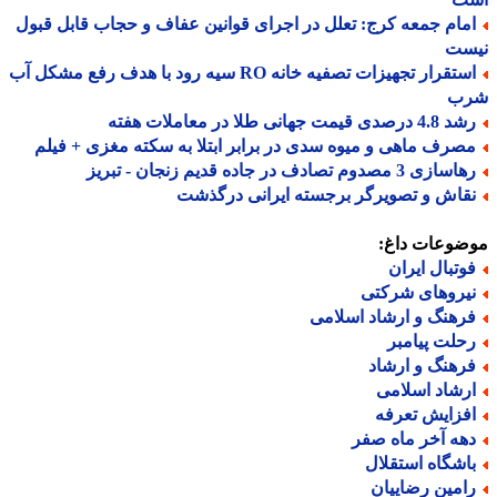
مام جمعه کرج: تعلل در اجرای قوانین عفاف و حجاب قابل قبول
ست
استقرار تجهیزات تصفیه خانه RO سیه رود با هدف رفع مشکل آب
ب
 درصدی قیمت جهانی طلا در معاملات هفته
صرف ماهی و میوه سدی در برابر ابتلا به سکته مغزی + فیلم
ازی 3 مصدوم تصادف در جاده قدیم زنجان - تبریز
قاش و تصویرگر برجسته ایرانی درگذشت
ضوعات داغ:
وتبال ایران
یروهای شرکتی
رهنگ و ارشاد اسلامی
حلت پیامبر
رهنگ و ارشاد
رشاد اسلامی
فزایش تعرفه
هه آخر ماه صفر
اشگاه استقلال
امین رضاییان