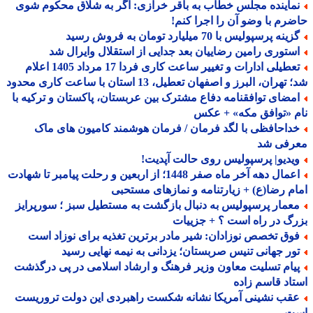
ماینده مجلس خطاب به باقر خرازی: اگر به شلاق محکوم شوی
رم با وضو آن را اجرا کنم!
ینه پرسپولیس با 70 میلیارد تومان به فروش رسید
ستوری رامین رضاییان بعد جدایی از استقلال وایرال شد
تعطیلی ادارات و تغییر ساعت کاری فردا 17 مرداد 1405 اعلام
هران، البرز و اصفهان تعطیل، 13 استان با ساعت کاری محدود
مضای توافقنامه دفاع مشترک بین عربستان، پاکستان و ترکیه با
 «توافق مکه» + عکس
داحافظی با لگد فرمان / فرمان هوشمند کامیون های ماک
رفی شد
یدیو| پرسپولیس روی حالت آپدیت!
اعمال دهه آخر ماه صفر 1448؛ از اربعین و رحلت پیامبر تا شهادت
م رضا(ع) + زیارتنامه و نمازهای مستحبی
عمار پرسپولیس به دنبال بازگشت به مستطیل سبز ؛ سورپرایز
گ در راه است ؟ + جزییات
وق تخصص نوزادان: شیر مادر برترین تغذیه برای نوزاد است
ور جهانی تنیس صربستان؛ یزدانی به نیمه نهایی رسید
یام تسلیت معاون وزیر فرهنگ و ارشاد اسلامی در پی درگذشت
اد قاسم زاده
قب نشینی آمریکا نشانه شکست راهبردی این دولت تروریست
ت