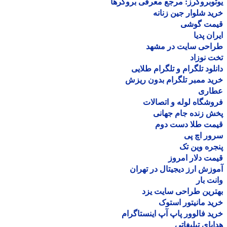
وبروکرز: مرجع معرفی بروکرها
د شلوار جین زنانه
مت گوشی
ان پدیا
احی سایت در مشهد
 نوزاد
لود تلگرام و تلگرام طلایی
د ممبر تلگرام بدون ریزش
اری
شگاه لوله و اتصالات
 زنده جام جهانی
مت طلا دست دوم
ر اچ پی
ره وین تک
ت دلار امروز
زش ارز دیجیتال در تهران
ت بار
رین طراحی سایت یزد
د مانیتور استوک
د فالوور پاپ آپ اینستاگرام
یای تبلیغاتی