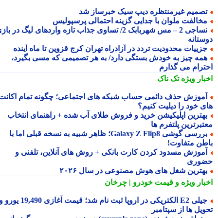
صمیم غیرمنتظره دیپ سیک خبرساز شد
خالفت ملوان با جدایی گزینه احتمالی پرسپولیس
نساجی 2 – مس شهربابک 2/ تساوی جذاب تازه واردهای لیگ در بازی
ستانه
زییات محدودیت تردد در آزادراه تهران کرج قزوین تا ماه آینده
مه چیز به خودش بستگی دارد/ به هر تصمیمی که مسی بگیرد،
ترام می گذارم
بار ویژه
تک ناک
موزش حذف دائمی حساب شبکه های اجتماعی؛ چگونه تمام اکانت
ی خود را دیلیت کنیم؟
هترین اپلیکیشن خرید و فروش طلای آب شده + راهنمای انتخاب
تبرترین پلتفرم ها
بررسی گوشی Galaxy Z Flip8؛ ظاهر شبیه به نسخه قبلی اما با
طن متفاوت!
موزش مسدود کردن کارت بانکی + روش های آنلاین، تلفنی و
وری
هترین شغل های هوش مصنوعی در سال ۲۰۲۶
بار ویژه
و قیمت خودرو | چرخان
جیلی E2 الکتریکی در اروپا ثبت نام شد؛ قیمت آغازی 19,490 یورو و
ویل ها از سپتامبر