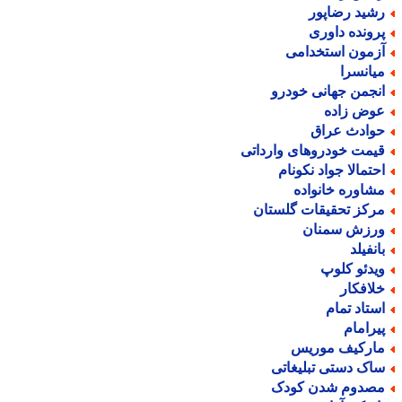
شید رضاپور
رونده داوری
زمون استخدامی
یانسرا
نجمن جهانی خودرو
وض زاده
وادث عراق
یمت خودروهای وارداتی
حتمالا جواد نکونام
شاوره خانواده
رکز تحقیقات گلستان
رزش سمنان
انفیلد
یدئو کلوپ
لافکار
ستاد تمام
یرامام
ارکیف موریس
اک دستی تبلیغاتی
صدوم شدن کودک