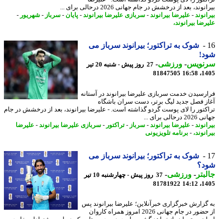
وند، بعد از درخشش در جام جهانی 2026 درحالی برای ...
نوند
-
علیرضا بیرانوند
-
سربازی علیرضا بیرانوند
-
پایان
-
سرباز
-
شهریور
-
رضا بیرانوند،
شوک به تراکتور؛ بیرانوند سرباز می
د!
نویس
-
ورزشی
-
27 روز پیش - شنبه 20 تیر
81847505
1405
رسیدن خدمت سربازی علیرضا بیرانوند در آستانه
ز فصل جدید لیگ برتر، دست سران باشگاه
کتور را لای پوست گردو گذاشته است. - علیرضا بیرانوند، بعد از درخشش در جام
رحالی برای ...
نوند
-
علیرضا بیرانوند
-
سرباز
-
تراکتور
-
سربازی علیرضا بیرانوند
-
علیرضا
نوند،
-
برنامه تلویزیونی
شوک به تراکتور؛ بیرانوند سرباز می
د؟
بتر
-
ورزشی
-
37 روز پیش - چهارشنبه 10 تیر
81781922
1405
گزارش خبرگزاری خبرآنلاین؛ علیرضا بیرانوند پس
از حضور در جام جهانی 2026 امروز همراه کاروان