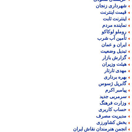
هرداری زنجان
یمت اینترنت
ینترنت ثابت
ماینده مردم
وملو لوکاکو
أمین آب شرب
یران و عمان
بدیل وضعیت
زارش بازار
یئت وزیران
هدی تارتار
هره برداری
ابریل ژسوس
یامبر اکرم
رمربی جدید
زارت فرهنگ
ساب کاربری
دیریت مصرف
خش کشاورزی
نجمن هنرمندان نقاش ایران