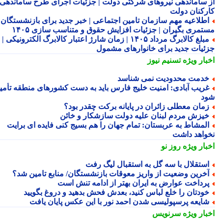
 ساماندهی نیروهای شرکتی دولت | جزئیات اجرای طرح ساماندهی
رکنان دولت
طلاعیه مهم سازمان تامین اجتماعی | خبر جدید برای بازنشستگان و
تمری بگیران | جزئیات افزایش حقوق و متناسب سازی ۱۴۰۵
مبلغ کالابرگ مرداد ۱۴۰۵ | زمان شارژ اعتبار کالابرگ الکترونیکی |
ئیات جدید برای خانوارهای مشمول
بار ویژه
تسنیم نیوز
دمت محدودیت نمی شناسد
ریب آبادی: امنیت خلیج فارس باید به دست کشورهای منطقه تأمین
د
مان معطلی زائران در پایانه برکت چقدر بود؟
یزش مردم لبنان علیه دولت سازشکار و خائن
لمشاط به عربستان: تمام جهان را هم بسیج کنی فایده ای برایت
واهد داشت
بار ویژه
روز نو
ستقلال با سه گل به استقبال لیگ رفت
خرین وضعیت از واریز معوقات بازنشستگان/ منابع تامین شد؟
رداخت عوارض به ایران بهتر از ادامه تنش است
ودتان را خلع لباس کنید، بعدش فحش بدهید و دروغ بگویید
ایعه پرسپولیسی شدن احمد نور با این عکس پایان یافت
بار ویژه
سرنویس