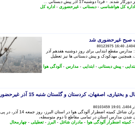
 - فردا دوشنبه17 آذر پیش دبستانی ...
داره کل هواشناسی
-
دبستانی
-
غیرحضوری
-
اداره کل
بت صبح غیرحضوری شد
80123975
مدارس مقطع ابتدایی برای روز دوشنبه هفدهم آذر
 همچنین مهدکودک و پیش دبستانی ها نیز تعطیل
تدایی
-
پیش دبستانی
-
ابتدایی
-
مدارس
-
آلودگی هوا
مدارس البرز، تهران، چهارمحال و بختیاری، اصفهان، کردستان و گلستان شنبه 15 آ
80103459
البرز؛ مدارس غیرحضوری و دورکاری مادران شاغل کمیته اضطرار آلودگی هوا در استان البرز، روز جمعه 14 آذر، در پی
 شدن مدارس استان در تمامی مقاطع تا دوم متوسطه،
-
کمیته اضطرار آلودگی هوا
-
مادران شاغل
-
البرز
-
تعطیلی
-
چهارمحال