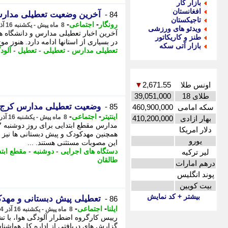
بازار کار
افغانستان
آخرین وضعیت تعطیلی مدارس تهران
84 -
تاجیکستان
-
-
رونگار
اجتماعی
8 ماه پیش - یکشنبه 16 آذر 1404، 18:12
ویدئو های ورزشی
طنز و کاریکاتور
در بسیاری از استانها ادامه دارد. هنوز 
بازار آتی سکه
تعطیلی مدارس
-
تعطیلی
-
تعطیل
-
آلود
اونس طلا
2,671.55
▼
طلای 18
39,051,000
وضعیت تعطیلی مدارس کرج و البرز در 
85 -
سکه امامی
460,900,000
-
-
اینتیتر
اجتماعی
8 ماه پیش - یکشنبه 16 آذر 1404، 18:11
بهار ازادی
410,200,000
دلار امریکا
همچنین مهدکودک و پیش دبستانی ها نیز 
یورو
این مصوبات مستثنی هستند. ...
دستگاه های اجرایی
-
دوشنبه
-
مقطع ابتد
لیر ترکیه
طالقان
درهم امارات
پوند انگلیس
بیت کویین
بیشتر + کد نمایش
تعطیلی پیش دبستانی و مهدکو
86 -
-
-
ایلنا
اجتماعی
8 ماه پیش - یکشنبه 16 آذر 1404، 17:47
رییس کارگروه اضطرار آلودگی هوا، با ت
گزارش های دریافتی از اداره کل هواشن