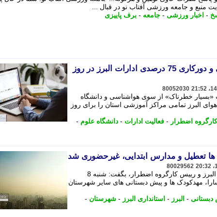
ت منبع و جامعه ورزشی آفتاب نو در قبال ...
خ
-
اخبار ورزشی
-
جامعه
-
برف پاییزی
تعطیلی کامل مراکز آموزشی و دورکاری 75 درصدی ادارات البرز در روز
80052030
یت «بسیار خطرناک» از سوی هواشناسی و دانشگاه
ای البرز تمامی مراکز آموزشی استان را برای روز
ارگروه اضطرار
-
فعالیت ادارات
-
دانشگاه علوم
-
ها تعطیل و مدارس ابتدایی، غیرحضوری شد
80029562
معاون هماهنگی امور عمرانی استانداری البرز و رییس کارگروه اضطرار، بگفت: شنبه 8
ارا، مهدکودک ها و پیش دبستانی های سایر شهرستان
دبستانی
-
البرز
-
استانداری البرز
-
شهرستان
-