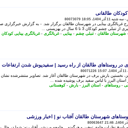
کودکان طالقانی
80073079
 غربالگری بینایی در شهرستان طالقان برگزار شد. - به گزارش خبرگزاری صد
 کودکان 3 تا 6 سال در بهزیستی ...
شهرستان طالقان
-
تنبلی چشم
-
بینایی
-
غربالگری
-
غربالگری بینایی کودکان
زی در روستاهای طالقان از راه رسید | سفیدپوش شدن ارتفاعات ا
80071226
ییز، نخستین بارش برف در شهرستان طالقان آغاز شد. تصاویر منتشرشده نشان
استان البرز با لباس سفید برف پوشیده شده ...
نی
-
روستاهای
-
استان البرز
-
بارش
-
کوهستانی
وستاهای شهرستان طالقان آفتاب نو | اخبار ورزشی
80063647
و پاسخ نظرات حاوی توهین و هرگونه... جامعه ورزشی آفتاب نو: شما در حال پ