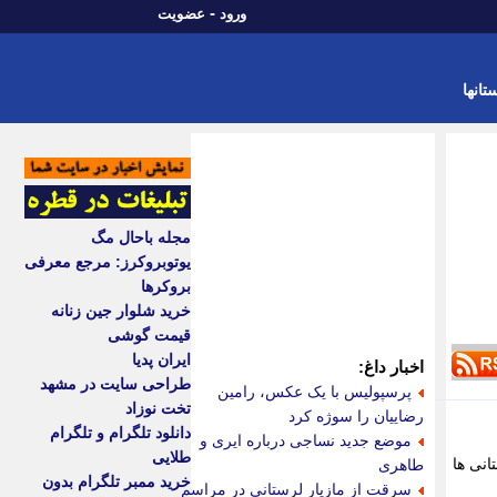
-
ورود
عضویت
تانها
مجله باحال مگ
یوتوبروکرز: مرجع معرفی
بروکرها
خرید شلوار جین زنانه
قیمت گوشی
ایران پدیا
اخبار داغ:
طراحی سایت در مشهد
پرسپولیس با یک عکس، رامین
تخت نوزاد
رضاییان را سوژه کرد
دانلود تلگرام و تلگرام
موضع جدید نساجی درباره ایری و
طلایی
بستانی ها
طاهری
خرید ممبر تلگرام بدون
سرقت از مازیار لرستانی در مراسم