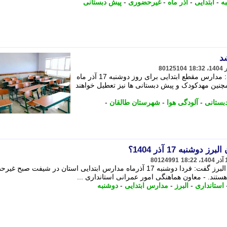
ه
-
ابتدایی
-
آذر ماه
-
غیرحضوری
-
پیش دبستانی
د
80125104
رییس کارگروه اضطرار آلودگی هوا گفت: مدارس مقطع ابتدایی برای روز دوشنبه 17 آذر ماه
نین مهدکودک و پیش دبستانی ها نیز تعطیل خواهند
بستانی
-
آلودگی هوا
-
شهرستان طالقان
-
نبه 17 آذر 1404؟
80124991
معاون هماهنگی امور عمرانی استانداری البرز گفت: فردا دوشنبه 17 آذرماه مدارس ابتدایی استان در شیفت ص
ستند. - معاون هماهنگی امور عمرانی استانداری ...
استانداری
-
البرز
-
مدارس ابتدایی
-
دوشنبه