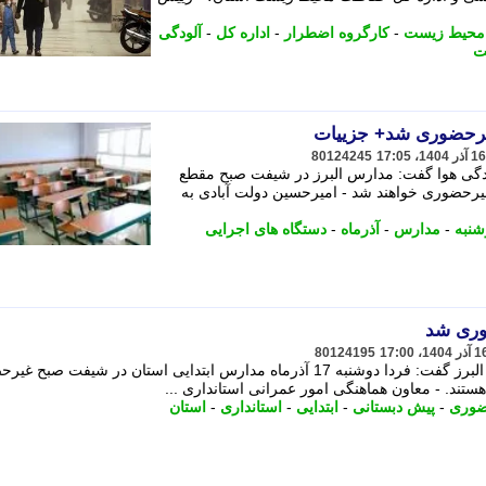
 محیط زیست
-
کارگروه اضطرار
-
اداره کل
-
آلودگی
ت
غیرحضوری شد+ جزییات
80124245
گی هوا گفت: مدارس البرز در شیفت صبح مقطع
غیرحضوری خواهند شد - امیرحسین دولت آبادی به
شنبه
-
مدارس
-
آذرماه
-
دستگاه های اجرایی
وری شد
80124195
معاون هماهنگی امور عمرانی استانداری البرز گفت: فردا دوشنبه 17 آذرماه مدارس ابتدایی استان در شیفت ص
ستند. - معاون هماهنگی امور عمرانی استانداری ...
ضوری
-
پیش دبستانی
-
ابتدایی
-
استانداری
-
استان