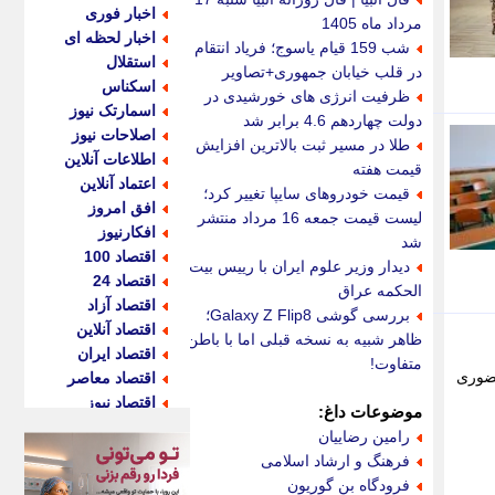
اخبار فوری
مرداد ماه 1405
اخبار لحظه ای
شب 159 قیام یاسوج؛ فریاد انتقام
استقلال
در قلب خیابان جمهوری+تصاویر
اسکناس
ظرفیت انرژی های خورشیدی در
اسمارتک نیوز
دولت چهاردهم 4.6 برابر شد
اصلاحات نیوز
طلا در مسیر ثبت بالاترین افزایش
اطلاعات آنلاین
قیمت هفته
اعتماد آنلاین
قیمت خودروهای سایپا تغییر کرد؛
افق امروز
لیست قیمت جمعه 16 مرداد منتشر
افکارنیوز
شد
اقتصاد 100
دیدار وزیر علوم ایران با رییس بیت
اقتصاد 24
الحکمه عراق
اقتصاد آزاد
بررسی گوشی Galaxy Z Flip8؛
اقتصاد آنلاین
ظاهر شبیه به نسخه قبلی اما با باطن
اقتصاد ایران
متفاوت!
بح غیرحضوری
اقتصاد معاصر
اقتصاد نیوز
موضوعات داغ:
اکو ایران
رامین رضاییان
اکوفارس
فرهنگ و ارشاد اسلامی
اکونگار
فرودگاه بن گوریون