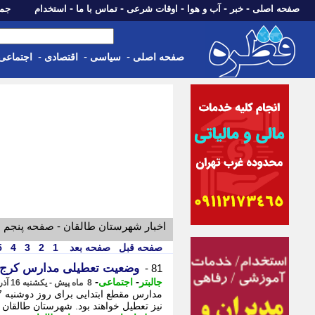
-
-
-
-
-
صفحه اصلی
خبر
آب و هوا
اوقات شرعی
تماس با ما
استخدام
جمعه، 16 مرداد 05
-
-
-
صفحه اصلی
سیاسی
اقتصادی
اجتماعی
اخبار شهرستان طالقان - صفحه پنجم
صفحه قبل
صفحه بعد
1
2
3
4
5
وضعیت تعطیلی مدارس کرج و البرز در 
81 -
-
-
جالبتر
اجتماعی
8 ماه پیش - یکشنبه 16 آذر 1404، 18:47
نیز تعطیل خواهند بود. شهرستان طالقان 