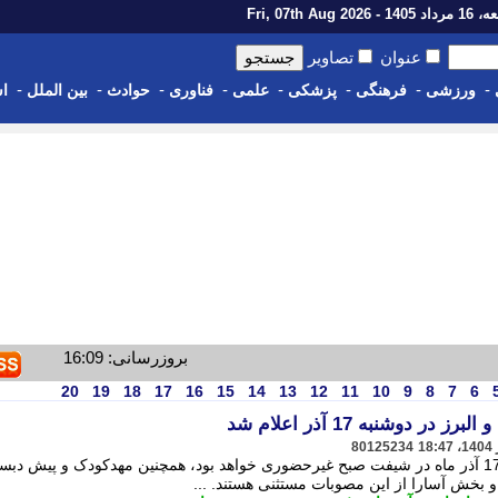
14 - Fri, 07th Aug 2026
عنوان
تصاویر
-
-
-
-
-
-
-
-
ورزشی
فرهنگی
پزشکی
علمی
فناوری
حوادث
بین الملل
اس
بروزرسانی: 16:09
20
19
18
17
16
15
14
13
12
11
10
9
8
7
6
دوشنبه 17 آذر اعلام شد
80125234
مدارس مقطع ابتدایی برای روز دوشنبه 17 آذر ماه در شیفت صبح غیرحضوری خواهد بود، همچنین مهدکودک و پیش د
و بخش آسارا از این مصوبات مستثنی هستند. ...