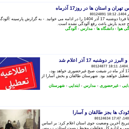
 و استان ها در روز17 آذرماه
80124891
آخرین اخبار تعطیلی مدارس و دانشگاه ها فردا دوشنبه 17 آذر 1404 را در ادامه می خوانید. - به گزارش پارسینه 
موج جدید بارش باعث رفع آلودگی نشده است.
گی هوا
-
دانشگاه ها
-
مدارس
-
آلودگی
دوشنبه 17 آذر اعلام شد
80124877
مدارس مقطع ابتدایی برای روز دوشنبه 17 آذر ماه در شیفت صبح غیرحضوری خواهد بود،
تعطیل خواهند بود. شهرستان طالقان و بخش آسارا از
ایی
-
غیرحضوری
-
مدارس
-
ابتدایی
-
شهرستان
دک ها بجز طالقان و آسارا
80124634
شریح آخرین وضعیت جوی استان اعلام کرد: بر اساس
اسی و اداره کل حفاظت محیط زیست استان، - رییس