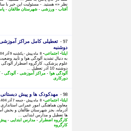
نظر «» هستید. - مسئولیت این خبر با سای
آفتاب
-
ورزشی
-
شهرستان طالقان
-
پاس
97 -
دوشنبه
-
-
ایلنا
اجتماعی
8 ماه پیش - یکشنبه 9 آذر 1404، 21:52
به دنبال تشدید آلودگی هوا و تأیید وضع
علوم پزشکی، کارگروه اضطرار آلودگی هو
دوشنبه 10 آذر تعطیل ...
آلودگی هوا
-
مراکز آموزشی
-
آلودگی
-
ک
دورکاری
مهدکودک ها و پیش دبستانی 
98 -
-
-
ایلنا
اجتماعی
8 ماه پیش - جمعه 7 آذر 1404، 20:32
آذرماه، بجز شهرستان طالقان و بخش آس
ها تعطیل و مدارس ابتدایی ...
کارگروه اضطرار
-
مدارس ابتدایی
-
پیش 
کارگروه