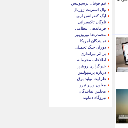
جام جم
تیم فوتبال پرسپولیس
جدید پرس
وال استریت ژورنال
جماران
لیگ کنفرانس اروپا
جوان ایرانی
ناوگان تاکسیرانی
جهان مانا
فرماندهی انتظامی
جهان نگر
محمدرضا نوروزپور
جهان نیوز
نمایندگان آمریکا
چطور
دوران جنگ تحمیلی
چمپیونات
بر اثر تیراندازی
چمدون
اطلاعات محرمانه
چه خبر
خبرگزاری رویترز
حادثه 24
درباره پرسپولیس
حرف تو
ظرفیت تولید برق
حوادث پلاس
معاون وزیر نیرو
حوزه نیوز
مجلس نمایندگان
خبر آنلاین
نیروگاه دماوند
خبر جنوب
خبر سیاسی
خبر گردون
خبر ورزشی
خبرجو