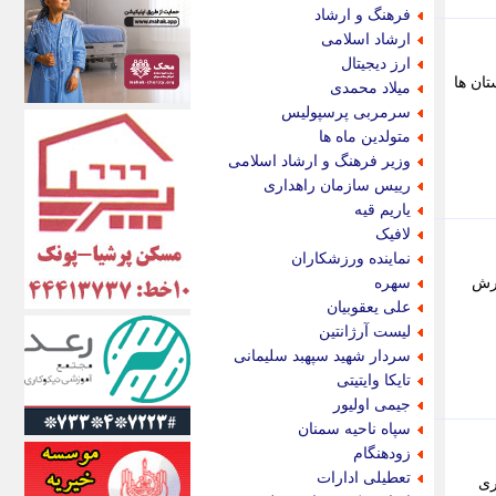
اکونیوز
فرهنگ و ارشاد
الف
ارشاد اسلامی
انتشار آنلاین
ارز دیجیتال
اندیشه قرن
ان ها
میلاد محمدی
اندیشه معاصر
سرمربی پرسپولیس
اندیشه ها
متولدین ماه ها
انرژی پرس
وزیر فرهنگ و ارشاد اسلامی
ای استخدام
رییس سازمان راهداری
ایتنا
یاریم قیه
ایراف
لافیک
ایران آرت
نماینده ورزشکاران
ایران آنلاین
. به گزارش
سهره
ایران زندگی
علی یعقوبیان
ایران فوری
لیست آرژانتین
ایرانی روز
سردار شهید سپهبد سلیمانی
ایرانیتال
تایکا وایتیتی
ایرنا
جیمی اولیور
ایسکانیوز
سپاه ناحیه سمنان
ایسنا
زودهنگام
ایکنا
تعطیلی ادارات
ری
ایلنا