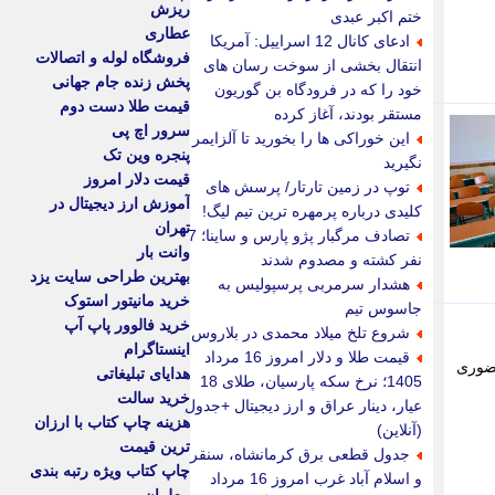
ریزش
ختم اکبر عبدی
عطاری
ادعای کانال 12 اسراییل: آمریکا
فروشگاه لوله و اتصالات
انتقال بخشی از سوخت رسان های
پخش زنده جام جهانی
خود را که در فرودگاه بن گوریون
قیمت طلا دست دوم
مستقر بودند، آغاز کرده
سرور اچ پی
این خوراکی ها را بخورید تا آلزایمر
پنجره وین تک
نگیرید
قیمت دلار امروز
توپ در زمین تارتار/ پرسش های
آموزش ارز دیجیتال در
کلیدی درباره پرمهره ترین تیم لیگ!
تهران
تصادف مرگبار پژو پارس و ساینا؛ 7
وانت بار
نفر کشته و مصدوم شدند
بهترین طراحی سایت یزد
هشدار سرمربی پرسپولیس به
خرید مانیتور استوک
جاسوس تیم
خرید فالوور پاپ آپ
شروع تلخ میلاد محمدی در بلاروس
اینستاگرام
قیمت طلا و دلار امروز 16 مرداد
بح غیرحضوری
هدایای تبلیغاتی
1405؛ نرخ سکه پارسیان، طلای 18
خرید سالت
عیار، دینار عراق و ارز دیجیتال +جدول
هزینه چاپ کتاب با ارزان
(آنلاین)
ترین قیمت
جدول قطعی برق کرمانشاه، سنقر
چاپ کتاب ویژه رتبه بندی
و اسلام آباد غرب امروز 16 مرداد