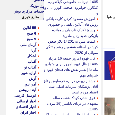
معلمان
1405 +برنامه خاموشی گیلانغرب،
رز موزیک
کنگاور، جوانرود، صحنه، کوزران، پاوه
خدمات مرکزی بوش
و...
؛آلودگی هوا
منابع خبری
آموزش مسدود کردن کارت بانکی +
روش های آنلاین، تلفنی و حضوری
55 آنلاین
ویدیو| تکنیک ناب یان دیومانده
6 صبح
بازیکن جدید رئال مادرید
9 صبح
قیمت مس به 14201 دلار صعود
آرمان ملی
کرد؛ در آستانه ششمین رشد هفتگی
آریا
متوالی از 2020
آشکار
فال قهوه امروز جمعه 16 مرداد
آفتاب
1405 | فال قهوه امروز برای متولدین
آفتاب نو
ماه ها | تعبیر نقش های فنجان قهوه و
آوازه شهر
خبرهای مهم
آوش
هشدار ربیعی درباره فرسایش وفاق؛
آهن نیوز
آقای پزشکیان سرمایه اصلی شما
آینده روشن
اعتماد مردم است
اتومبیل فارسی
غرق شدن کودک هشت ساله
اخبار ارسالی
مشهدی در دریای بابلسر (16 مرداد
اخبار اقتصادی
1405)
اخبار ایران
فال انبیا | فال روزانه انبیا شنبه 17