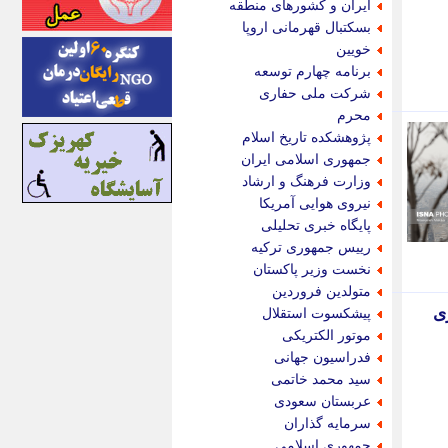
ایران و کشورهای منطقه
اینتیتر
بسکتبال قهرمانی اروپا
ایونا نیوز
خویین
بازتاب آنلاین
برنامه چهارم توسعه
باشگاه خبرنگاران
شرکت ملی حفاری
باغستان نیوز
محرم
بامبوک
پژوهشکده تاریخ اسلام
ببین و بخون
جمهوری اسلامی ایران
بدینسان
وزارت فرهنگ و ارشاد
بنکر
نیروی هوایی آمریکا
بیت ران
پایگاه خبری تحلیلی
پارس فوتبال
رییس جمهوری ترکیه
پارسینه
نخست وزیر پاکستان
پارسینه پلاس
متولدین فروردین
پاز آنلاین
ذر غیرحضوری
پیشکسوت استقلال
پاس گل
موتور الکتریکی
پانا
فدراسیون جهانی
پرتو نیوز
سید محمد خاتمی
پرسون
عربستان سعودی
پنجره نیوز
سرمایه گذاران
پویامگ
جمهوری اسلامی