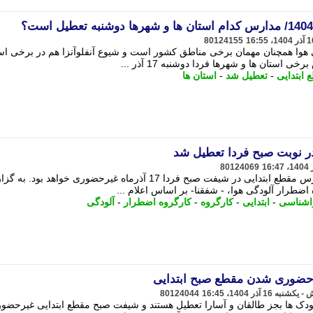
80124155
هوا همچنان مهمان برخی مناطق کشور است و شیوع آنفلوآنزا هم در برخی است
ستان ها و شهرها فردا دوشنبه 17 آذر ...
 ابتدایی
-
تعطیل شد
-
استان ها
در نوبت صبح فردا تعطیل شد
80124069
بر اساس اعلام کارگروه آلودگی هوا مدارس مقطع ابتدایی در شیفت صبح فردا 17 آذرماه غیرحضوری خواهد بود
طرار آلودگی هوا، - شفقنا- بر اساس اعلام ...
واشناسی
-
ابتدایی
-
کارگروه
-
کارگروه اضطرار
-
آلودگی
 حضوری شدن مقطع صبح ابتدایی
80124044
انی و مهدکودک ها بجز طالقان و آسارا تعطیل هستند و شیفت صبح مقطع ابتدایی غیرحضو