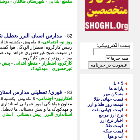
مقطع ابتدایی
-
شهرستان طالقان
-
دوشنب
مدارس استان البرز تعطیل ش
82 -
-
-
روز نو
اجتماعی
8 ماه پیش - یکشنبه 16 آذر 1404، 18:32
پست الکترونیکی:
در شیفت صبح غیرحضوری خواهد بود، همچ
بود. - روزنو :رییس کارگروه ...
کارگروه اضطرار
-
مقطع ابتدایی
-
پیش د
غیرحضوری
-
مهدکودک
5 + 1
یارانه ها
فوری/ تعطیلی مدارس استان البرز دوش
83 -
مسکن مهر
-
-
افکارنیوز
اجتماعی
قیمت جهانی طلا
8 ماه پیش - یکشنبه 16 آذر 1404، 18:22
قیمت روز طلا و ارز
و مهدکودک ها و پیش دبستانی ها تعطیل ه
قیمت جهانی نفت
استانداری البرز
-
پیش دبستانی
-
استان
-
نرخ ارز مرجع
اخبار نرخ ارز
قیمت طلا
قیمت سکه
آب و هوا