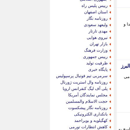
پویه آنلاین
رییس پلیس راه
پیام نفت
استان اصفهان
تابناک
روزنامه نگار
تازه نیوز
ا و
ولیعهد سعودی
تبیان
مهدی تارتار
تجارت نیوز
نیروی هوایی
تحریریه
بازار تهران
ترابر نیوز
وزارت فرهنگ
ترفندباز
رییس جمهوری
تریبون اقتصاد
ظرفیت تولید
لبرز
تسنیم نیوز
پایگاه خبری
تک ناک
سرمربی تیم فوتبال پرسپولیس
 می
تکراتو
روزنامه وال استریت ژورنال
توریسم آنلاین
پلی آف لیگ کنفرانس اروپا
تولید نیوز
مجلس نمایندگان آمریکا
تیتر فوری
حجت الاسلام والمسلمین
تیکنا
روزنامه نگار پیشکسوت
جاب ویژن
بانکداری الکترونیکی
جار نیوز
کهگیلویه و بویراحمد
جالبتر
کاهش انتظارات تورمی
اسخ به