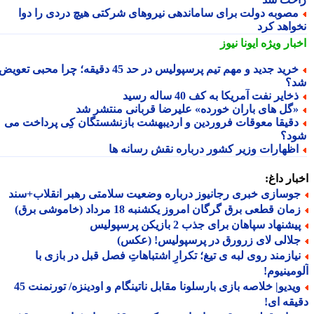
صوبه دولت برای ساماندهی نیروهای شرکتی هیچ دردی را دوا
واهد کرد
بار ویژه
ایونا نیوز
خرید جدید و مهم تیم پرسپولیس در حد 45 دقیقه؛ چرا محبی تعویض
؟
خایر نفت آمریکا به کف 40 ساله رسید
گل های باران خورده» علیرضا قربانی منتشر شد
قیقا معوقات فروردین و اردیبهشت بازنشستگان کِی پرداخت می
د؟
ظهارات وزیر کشور درباره نقش رسانه ها
ار داغ:
وسازی خبری رجانیوز درباره وضعیت سلامتی رهبر انقلاب+سند
ان قطعی برق گرگان امروز یکشنبه 18 مرداد (خاموشی برق)
شنهاد سپاهان برای جذب 2 بازیکن پرسپولیس
لالی لای زرورق در پرسپولیس! (عکس)
یازمند روی لبه ی تیغ؛ تکرارِ اشتباهاتِ فصل قبل در بازی با
مینیوم!
ویدیو| خلاصه بازی بارسلونا مقابل ناتینگام و اودینزه/ تورنمنت 45
قه ای!