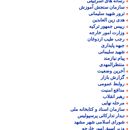
سانه های اسراییلی
ازمان سنجش آموزش
رور شهید سلیمانی
دی زین العابدین
ییس جمهور ترکیه
زارت امور خارجه
جب طیب اردوغان
بهه پایداری
هید سلیمانی
یام نیازمند
نتظرالمهدی
خرین وضعیت
زارش بازار
وابط عمومی
دافع امنیت
هبر انقلاب
رحله نهایی
ازمان اسناد و کتابخانه ملی
یدار تدارکاتی پرسپولیس
ورای اسلامی شهر مشهد
زیر اسبق امور خارجه