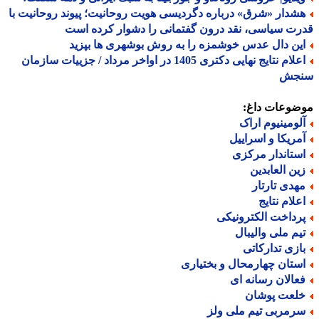
شدار «شرق» درباره دگردیسی هویت روحانیت؛ پیوند روحانیت با
ت سیاسی، نقد درون گفتمانی را دشوار کرده است
ین دال عدس خوشمزه را به روش بوشهری ها بپزید
اعلام نتایج نهایی دکتری 1405 در اواخر مرداد / جزییات سازمان
جش
ضوعات داغ:
لومینیوم اراک
مریکا و اسراییل
ستاندار مرکزی
ین العابدین
هدی تارتار
علام نتایج
رداخت الکترونیکی
یم ملی والیبال
ازی تدارکاتی
ستان چهارمحال و بختیاری
عالان رسانه ای
لعت پوشان
رمربی تیم ملی ولز