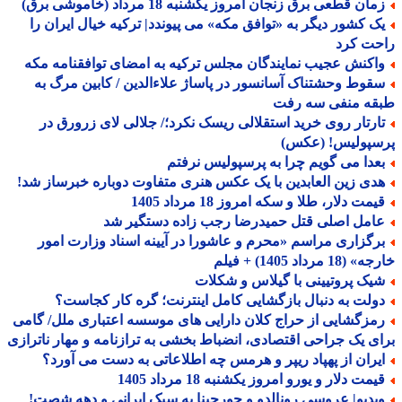
ان قطعی برق زنجان امروز یکشنبه 18 مرداد (خاموشی برق)
ک کشور دیگر به «توافق مکه» می پیوندد| ترکیه خیال ایران را
حت کرد
اکنش عجیب نمایندگان مجلس ترکیه به امضای توافقنامه مکه
قوط وحشتناک آسانسور در پاساژ علاءالدین / کابین مرگ به
قه منفی سه رفت
ارتار روی خرید استقلالی ریسک نکرد؛/ جلالی لای زرورق در
سپولیس! (عکس)
عدا می گویم چرا به پرسپولیس نرفتم
دی زین العابدین با یک عکس هنری متفاوت دوباره خبرساز شد!
مت دلار، طلا و سکه امروز 18 مرداد 1405
امل اصلی قتل حمیدرضا رجب زاده دستگیر شد
رگزاری مراسم «محرم و عاشورا در آیینه اسناد وزارت امور
18 مرداد 1405) + فیلم
یک پروتیینی با گیلاس و شکلات
ولت به دنبال بازگشایی کامل اینترنت؛ گره کار کجاست؟
مزگشایی از حراج کلان دارایی های موسسه اعتباری ملل/ گامی
ی یک جراحی اقتصادی، انضباط بخشی به ترازنامه و مهار ناترازی
یران از پهپاد ریپر و هرمس چه اطلاعاتی به دست می آورد؟
مت دلار و یورو امروز یکشنبه 18 مرداد 1405
یدیو| عروسی رونالدو و جورجینا به سبک ایرانی و دهه شصت!