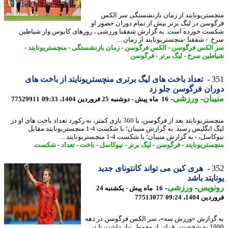
ستریونایتد از زمان بازنشستگی سر الکس
وسن در لیگ برتر بیش از تمام دوران حضور او
ت خورده است. به گزارش شفقنا ورزشی ، روزهای کابوس وار شیاطین
. - شفقنا -منچستریونایتد از زمان ...
الکس فرگوسن
-
الکس فرگوسن
-
زمان بازنشستگی
-
منچستریونایتد
-
طین سرخ
-
لیگ برتر
-
فرگوسن
3
تعداد باخت های لیگ برتری منچستریونایتد از باخت های
ان فرگوسن جلو زد
بان
-
ورزشی
-
16 ماه پیش - دوشنبه 25 فروردین 1404، 09:33
77529911
منچستریونایتد بعد از فرگوسن، با 360 بازی کمتر، به رکورد تعداد باخت های او در
لیگ انگلیس رسید. به گزارش منیبان؛ با شکست 4-1 منچستریونایتد مقابل
سل، - به گزارش منیبان؛ با شکست 4-1 منچستریونایتد ...
ستریونایتد
-
فرگوسن
-
لیگ برتر
-
نیوکاسل
-
باخت
-
تعداد
-
شکست
3
هری کین می تواند کانتونای جدید
ایتد باشد
نویس
-
ورزشی
-
16 ماه پیش - یکشنبه 24
 1404، 09:24
77513077
گزارش «ورزش سه»، سر الکس فرگوسن در دهه
1990 به شخصیتی فراتر از معمول نیاز داشت تا در