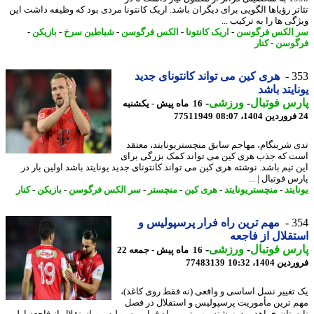
تر رؤیاها الگویی برای دیگران باشد. اریک کانتونا مردی بود که وظیفه داشت این
ی ها را به ترکیب ...
الکس فرگوسن
-
اریک کانتونا
-
الکس فرگوسن
-
شیاطین سرخ
-
بازیکن
-
وسن
-
کنار
3
هری کین می تواند کانتونای جدید
ایتد باشد
س فوتبال
-
ورزشی
-
16 ماه پیش - یکشنبه
77511949
 شرینگام، مهاجم سابق منچستریونایتد، معتقد
 که جذب هری کین می تواند کمک بزرگی برای
 تیم باشد. نوشته هری کین می تواند کانتونای جدید یونایتد باشد اولین بار در
 فوتبال | ...
یتد
-
منچستریونایتد
-
هری کین
-
منچستر
-
سر الکس فرگوسن
-
بازیکن
-
کنار
3
مهم ترین راه فرار پرسپولیس و
قلال از فاجعه
س فوتبال
-
ورزشی
-
16 ماه پیش - جمعه 22
 1404، 10:32
77483139
تغییر نسل اساسی و واقعی (نه فقط روی کاغذ)،
 ترین مأموریت پرسپولیس و استقلال در فصل