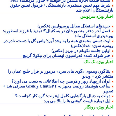
یست قیمت اجاره مسکن در جوادیه + جدول مردادماه 1405
رط مهم تعیین مستمری بازنشستگی / فرمول تعیین حقوق
زنشستگان اعلام شد
بار ویژه
سرنویس
ریدهای استقلال مقابل پرسپولیس (عکس)
صل آخر دختر منصورخان در بسکتبال؟/ تمدید با فرزند اسطوره:
رحیدری استقلال ماند
وت دستی محمدی همه را به وجد آورد/ پاس گل با دست، نادر در
سیه سوژه شد!(عکس)
ولین جلسه نکونام در تبریز (عکس)
بر شوکه کننده فدراسیون لهستان برای نیکولا گربیچ
بار ویژه
تک ناک
نتاگون ویدیوی «گوی های سرد» مرموز بر فراز خلیج عمان را
تشر کرد + ویدیو
یران از پهپاد ریپر و هرمس چه اطلاعاتی به دست می آورد؟
ساعت هوشمند رولمی مجهز به ChatGPT و Grok معرفی شد +
ویر
ولت به دنبال بازگشایی کامل اینترنت؛ گره کار کجاست؟
پل دوباره قیمت گوشی ها را بالا می برد
بار ویژه
رونگار