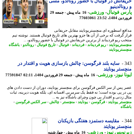
فانش در فوتبال با حضور رونالدو، مسی
ونالدینیو
س فوتبال
-
ورزشی
-
16 ماه پیش - جمعه 29
 1404، 23:52
77603061
فع اسطوره ای منچستریونایتد مقابل حریفانی
ر گرفت که برخی از آن ها جزو بهترین های تاریخ فوتبال هستند. نوشته تیم
خب ریو فردیناند از برترین حریفانش در فوتبال با حضور رونالدو، ...
ستریونایتد
-
ریو فردیناند
-
فردیناند
-
فوتبال
-
تاریخ فوتبال
-
رونالدو
-
باشگاه
ستریونایتد
3
سایه بلند فرگوسن: چالش بازسازی هویت و اقتدار در
ستر یونایتد
نا نیوز
-
ورزشی
-
16 ماه پیش - جمعه 29 فروردین 1404، 02:11
77591847
 پس از سر الکس فرگوسن برای منچستر یونایتد، دوران از دست دادن های
در پی بوده است؛ نه فقط یک سرمربی افسانه ای، بلکه هویت دیرینه، ثبات
ل زدنی و اقتدار بی چون وچرای باشگاه نیز به ...
ستر یونایتد
-
فرگوسن
-
یونایتد
-
منچستر
-
چالش
-
سر الکس فرگوسن
-
گاه
3
مقایسه دستمزد هفتگی بازیکنان
ستر یونایتد
نویس نیوز
-
ورزشی
-
16 ماه پیش - چهارشنبه