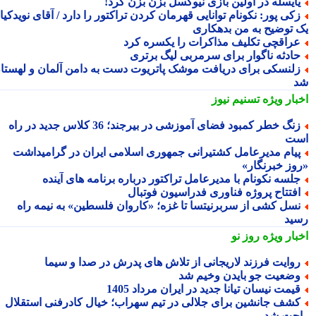
ایسله در اولین بازی نیوکسل بزن بزن کرد!
کی پور: نکونام توانایی قهرمان کردن تراکتور را دارد / آقای نویدکیا!
 توضیح به من بدهکاری
راقچی تکلیف مذاکرات را یکسره کرد
ادثه ناگوار برای سرمربی لیگ برتری
لنسکی برای دریافت موشک پاتریوت دست به دامن آلمان و لهستان
بار ویژه
تسنیم نیوز
زنگ خطر کمبود فضای آموزشی در بیرجند؛ 36 کلاس جدید در راه
ت
یام مدیرعامل کشتیرانی جمهوری اسلامی ایران در گرامیداشت
وز خبرنگار»
لسه نکونام با مدیرعامل تراکتور درباره برنامه های آینده
فتتاح پروژه فناوری فدراسیون فوتبال
سل کشی از سربرنیتسا تا غزه؛ «کاروان فلسطین» به نیمه راه
ید
بار ویژه
روز نو
وایت فرزند لاریجانی از تلاش های پدرش در صدا و سیما
ضعیت جو بایدن وخیم شد
یمت نیسان تیانا جدید در ایران مرداد 1405
شف جانشین برای جلالی در تیم سهراب؛ خیال کادرفنی استقلال
حت شد