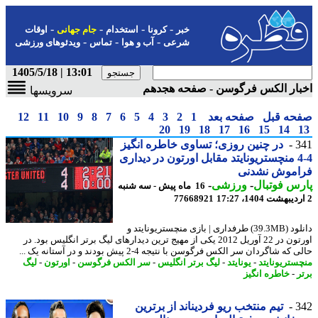
-
-
-
-
خبر
کرونا
استخدام
جام جهانی
اوقات
-
-
-
شرعی
آب و هوا
تماس
ویدئوهای ورزشی
13:01 | 1405/5/18
ار الکس فرگوسن - صفحه هجدهم
سرویسها
حه قبل
صفحه بعد
1
2
3
4
5
6
7
8
9
10
11
12
20
19
18
17
16
15
14
3
در چنین روزی؛ تساوی خاطره انگیز
4-4 منچستریونایتد مقابل اورتون در دیداری
اموش نشدنی
س فوتبال
-
ورزشی
-
16 ماه پیش - سه شنبه
77668921
دانلود (39.3MB) طرفداری | بازی منچستریونایتد و
اورتون در 22 آوریل 2012 یکی از مهیج ترین دیدارهای لیگ برتر انگلیس بود. در
که شاگردان سر الکس فرگوسن با نتیجه 4-2 پیش بودند و در آستانه یک ...
ستریونایتد
-
یونایتد
-
لیگ برتر انگلیس
-
سر الکس فرگوسن
-
اورتون
-
لیگ
ر
-
خاطره انگیز
3
تیم منتخب ریو فردیناند از برترین