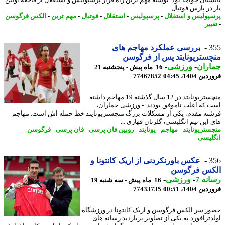
ستان خواهد بود. نوشته مهم ترین راه فرار پرسپولیس و استقلال از فاجعه اولین
در پارس فوتبال ...
پولیس و استقلال
-
پرسپولیس
-
استقلال
-
فوتبال
-
مهم ترین
-
الکس فرگوسن
ییر
3
بررسی عملکرد مهاجم های
ستریونایتد پس از فرگوسن
اران
-
ورزشی
-
16 ماه پیش - پنجشنبه 21
 1404، 04:45
77467852
منچستریونایتد در 12 سال گذشته 19 مهاجم داشته
 که اغلب ناموفق بودند. - ورزشی جماران،
ته مقدم: یکی از مشکلات بزرگ منچستریونایتد خط حمله اش است. مهاجم
 این تیم انگلیسی، گلزنان قهاری ...
ستریونایتد
-
مهاجم
-
یونایتد
-
روبین فان پرسی
-
فان پرسی
-
فرگوسن
-
لیسی
3
عکس باورنکردنی از اریک کانتونا و
کس فرگوسن
نه 7
-
ورزشی
-
16 ماه پیش - سه شنبه 19
 1404، 00:51
77433735
ر سر الکس فرگوسن و اریک کانتونا در ورزشگاه
دترافورد به یکی از تصاویر پربازدید رسانه های