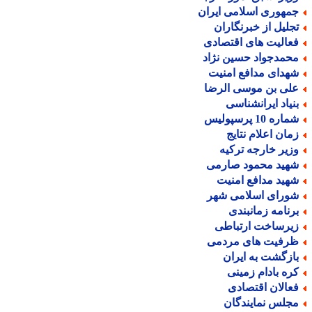
مهوری اسلامی ایران
جلیل از خبرنگاران
عالیت های اقتصادی
حمدجواد حسین نژاد
هدای مدافع امنیت
لی بن موسی الرضا
نیاد ایرانشناسی
اره 10 پرسپولیس
مان اعلام نتایج
زیر خارجه ترکیه
هید محمود صارمی
هید مدافع امنیت
ورای اسلامی شهر
رنامه زمانبندی
یرساخت ارتباطی
رفیت های مردمی
ازگشت به ایران
ره بادام زمینی
عالان اقتصادی
جلس نمایندگان