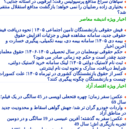
پاهان سراغ مدافع پرسپولیس رفت؛ ابرقویی در آستانه جدایی؟
ختیاری زاده رضاییان را نمی خواهد؛ بازگشت مدافع استقلال منتفی
؟
بار ویژه
اندیشه معاصر
فیش حقوقی بازنشستگان تامین اجتماعی ۱۴۰۵ | نحوه دریافت فیش
وقی جدید، سامانه مشاهده فیش و جزئیات افزایش حقوق
بیمه دی ۱۴۰۵؛ سامانه بیمه دی، بیمه تکمیلی، پیگیری خسارت و
رین اخبار
حکم حقوقی نومعلمان در سال تحصیلی ۱۴۰۵-۱۴۰۶؛ حقوق معلمان
ید چقدر است و حکم چه زمانی صادر می شود؟
ثبت نام لاستیک دولتی ۱۴۰۵؛ لینک سامانه خرید لاستیک دولتی،
ایط دریافت، مدارک و نحوه ثبت نام اینترنتی
کسر از حقوق بازنشستگان کشوری در تیرماه ۱۴۰۵؛ علت کسورات
ست و بازنشستگان چگونه پیگیری کنند؟
بار ویژه
اقتصاد آزاد
عکس| سفر زمان؛ چهره فتحعلی اویسی در 45 سالگی در یک فیلم؛
 69
اردات خودرو گران تر شد/ جهش گواهی اسقاط و محدودیت جدید
 مناطق آزاد
عکس| سفر به گذشته؛ آفرین عبیسی در 19 سالگی و در دومین
ربه بازیگری اش؛ سال 49