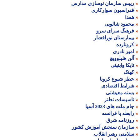
ییس سازمان نوسازی مدارس
دراسیون سوارکاری
مدا
حمود شالویی
رهنگ سرای سرو
یمارستان نورافشار
رونازده
میر نادری
لن هلیلوویچ
ایکا وایتیتی
هنک
طر شیوع کرونا
رایط اقتصادی
سته معیشتی
اسیسات نطنز
م ملت های 2023 آسیا
ابطه با فرانسه
وزنامه شرق
ازمان سنجش آموزش کشور
لامتی رهبر انقلاب