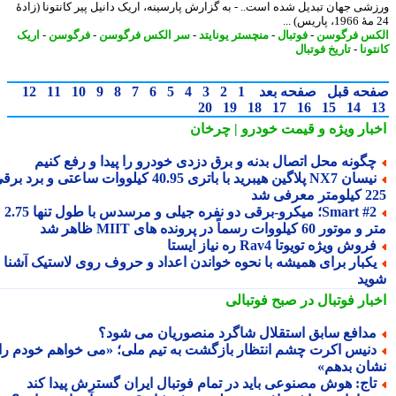
شی جهان تبدیل شده است.. - به گزارش پارسینه، اریک دانیل پیر کانتونا (زادهٔ
س فرگوسن
-
فوتبال
-
منچستر یونایتد
-
سر الکس فرگوسن
-
فرگوسن
-
اریک
ونا
-
تاریخ فوتبال
حه قبل
صفحه بعد
1
2
3
4
5
6
7
8
9
10
11
12
20
19
18
17
16
15
14
بار ویژه
و قیمت خودرو | چرخان
گونه محل اتصال بدنه و برق دزدی خودرو را پیدا و رفع کنیم
نیسان NX7 پلاگین هیبرید با باتری 40.95 کیلووات ساعتی و برد برقی
 معرفی شد
Smart #2؛ میکرو-برقی دو نفره جیلی و مرسدس با طول تنها 2.75
ور 60 کیلووات رسماً در پرونده های MIIT ظاهر شد
روش ویژه تویوتا Rav4 ره نیاز ایستا
کبار برای همیشه با نحوه خواندن اعداد و حروف روی لاستیک آشنا
ید
بار فوتبال در صبح فوتبالی
دافع سابق استقلال شاگرد منصوریان می شود؟
نیس اکرت چشم انتظار بازگشت به تیم ملی؛ «می خواهم خودم را
ان بدهم»
اج: هوش مصنوعی باید در تمام فوتبال ایران گسترش پیدا کند