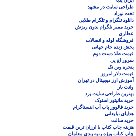
ان پدیا
احی سایت در مشهد
 نوزاد
لود تلگرام و تلگرام طلایی
د ممبر تلگرام بدون ریزش
اری
شگاه لوله و اتصالات
 زنده جام جهانی
مت طلا دست دوم
ر اچ پی
ره وین تک
ت دلار امروز
زش ارز دیجیتال در تهران
ت بار
رین طراحی سایت یزد
د مانیتور استوک
د فالوور پاپ آپ اینستاگرام
یای تبلیغاتی
ید سالت
نه چاپ کتاب با ارزان ترین قیمت
 کتاب ویژه رتبه بندی معلمان