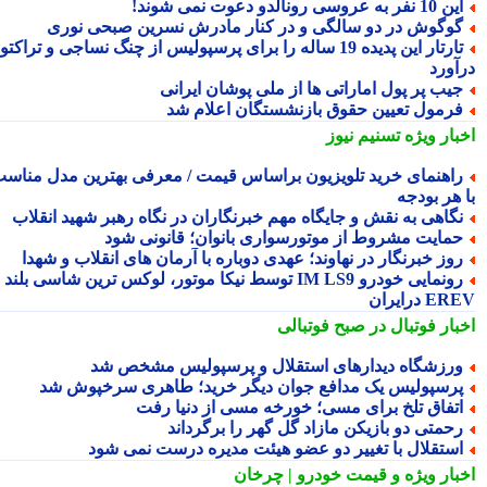
10 نفر به عروسی رونالدو دعوت نمی شوند!
وگوش در دو سالگی و در کنار مادرش نسرین صبحی نوری
تارتار این پدیده 19 ساله را برای پرسپولیس از چنگ نساجی و تراکتور
آورد
یب پر پول اماراتی ها از ملی پوشان ایرانی
رمول تعیین حقوق بازنشستگان اعلام شد
بار ویژه
تسنیم نیوز
اهنمای خرید تلویزیون براساس قیمت / معرفی بهترین مدل مناسب
 هر بودجه
گاهی به نقش و جایگاه مهم خبرنگاران در نگاه رهبر شهید انقلاب
مایت مشروط از موتورسواری بانوان؛ قانونی شود
وز خبرنگار در نهاوند؛ عهدی دوباره با آرمان های انقلاب و شهدا
رونمایی خودرو IM LS9 توسط نیکا موتور، لوکس ترین شاسی بلند
 درایران
بار فوتبال در صبح فوتبالی
رزشگاه دیدارهای استقلال و پرسپولیس مشخص شد
رسپولیس یک مدافع جوان دیگر خرید؛ طاهری سرخپوش شد
تفاق تلخ برای مسی؛ خورخه مسی از دنیا رفت
حمتی دو بازیکن مازاد گل گهر را برگرداند
ستقلال با تغییر دو عضو هیئت مدیره درست نمی شود
بار ویژه
و قیمت خودرو | چرخان