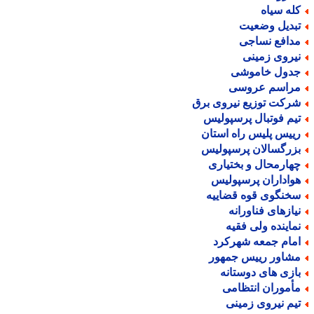
له سیاه
بدیل وضعیت
دافع نساجی
یروی زمینی
دول خاموشی
راسم عروسی
رکت توزیع نیروی برق
یم فوتبال پرسپولیس
ییس پلیس راه استان
زرگسالان پرسپولیس
هارمحال و بختیاری
واداران پرسپولیس
خنگوی قوه قضاییه
یازهای فناورانه
ماینده ولی فقیه
مام جمعه شهرکرد
شاور رییس جمهور
ازی های دوستانه
أموران انتظامی
یم نیروی زمینی