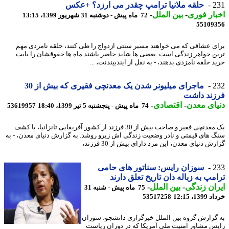
2
حلقه ملانیا ترامپ چقدر می ارزد؟ +عکس
ار فوری
-
بین الملل
-
72 ماه پیش - دوشنبه 31 شهریور 1399، 13:15
55109
ی عشاقی که می خواهند مسیر سنتی ازدواج را طی کنند، حلقه نامزدی مهم
ن جواهر زندگی است. بعضی ها شاید حاضر باشند ماه ها حقوقشان را بابت
 حلقه نامزدی بدهند، - به نقل از ایندیپندنت، ...
2
ماجرای میلیونر شدن یک معدنچی فقیری که بیش از 30
زند داشت
ای معدن
-
اقتصادی
-
74 ماه پیش - پنجشنبه 5 تیر 1399، 18:40
53619957
یک معدنچی فقیر و صاحب بیش از 30 فرزند از کشور آفریقایی تانزانیا، با کشف
 های قیمتی و نادر وضعیت زندگی اش زیرو روشد. به گزارش دنیای معدن، - به
ش دنیای معدن، این مرد دارای بیش از 30 فرزند،
2
سوزان رایس: سناتور های حامی
مپ به زباله دان تاریخ تعلق دارند
ان زندگی
-
بین الملل
-
75 ماه پیش - شنبه 31
13، 12:15
53517258
گزارش گروه بین الملل خبرگزاری دانشجو، سوزان
س مشاور امنیت ملی آمریکا که در دوران ریاست