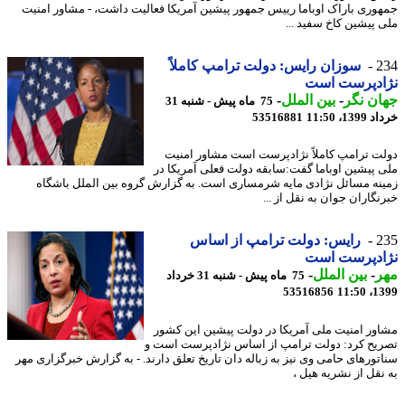
وری باراک اوباما رییس جمهور پیشین آمریکا فعالیت داشت، - مشاور امنیت
 پیشین کاخ سفید ...
2
سوزان رایس: دولت ترامپ کاملاً
ادپرست است
ن نگر
-
بین الملل
-
75 ماه پیش - شنبه 31
13، 11:50
53516881
ت ترامپ کاملاً نژادپرست است مشاور امنیت
 پیشین اوباما گفت:سابقه دولت فعلی آمریکا در
نه مسائل نژادی مایه شرمساری است. به گزارش گروه بین الملل باشگاه
گاران جوان به نقل از ...
2
رایس: دولت ترامپ از اساس
ادپرست است
ر
-
بین الملل
-
75 ماه پیش - شنبه 31 خرداد
53516856
1399
ور امنیت ملی آمریکا در دولت پیشین این کشور
یح کرد: دولت ترامپ از اساس نژادپرست است و
تورهای حامی وی نیز به زباله دان تاریخ تعلق دارند. - به گزارش خبرگزاری مهر
نقل از نشریه هیل ،