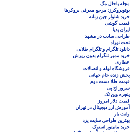
ه باحال مگ
وبروکرز: مرجع معرفی بروکرها
د شلوار جین زنانه
مت گوشی
ان پدیا
احی سایت در مشهد
 نوزاد
لود تلگرام و تلگرام طلایی
د ممبر تلگرام بدون ریزش
اری
شگاه لوله و اتصالات
 زنده جام جهانی
مت طلا دست دوم
ر اچ پی
ره وین تک
ت دلار امروز
زش ارز دیجیتال در تهران
ت بار
رین طراحی سایت یزد
د مانیتور استوک