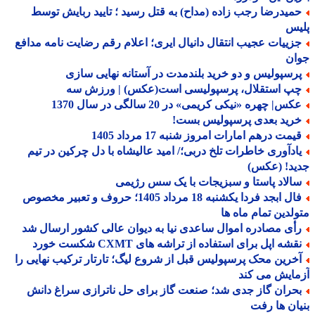
میدرضا رجب زاده (مداح) به قتل رسید ؛ تایید ربایش توسط
یس
زییات عجیب انتقال دانیال ایری؛ اعلام رقم رضایت نامه مدافع
ان
رسپولیس و دو خرید بلندمدت در آستانه نهایی سازی
پ استقلال، پرسپولیسی است(عکس) | ورزش سه
س| چهره «نیکی کریمی» در 20 سالگی در سال 1370
رید بعدی پرسپولیس بست!
یمت درهم امارات امروز شنبه 17 مرداد 1405
ادآوری خاطرات تلخ دربی؛/ امید عالیشاه با دل چرکین در تیم
ید! (عکس)
الاد پاستا و سبزیجات با یک سس رژیمی
فال ابجد فردا یکشنبه 18 مرداد 1405؛ حروف و تعبیر مخصوص
لدین تمام ماه ها
أی مصادره اموال ساعدی نیا به دیوان عالی کشور ارسال شد
شه اپل برای استفاده از تراشه های CXMT شکست خورد
خرین محک پرسپولیس قبل از شروع لیگ؛ تارتار ترکیب نهایی را
ایش می کند
حران گاز جدی شد؛ صنعت گاز برای حل ناترازی سراغ دانش
ان ها رفت