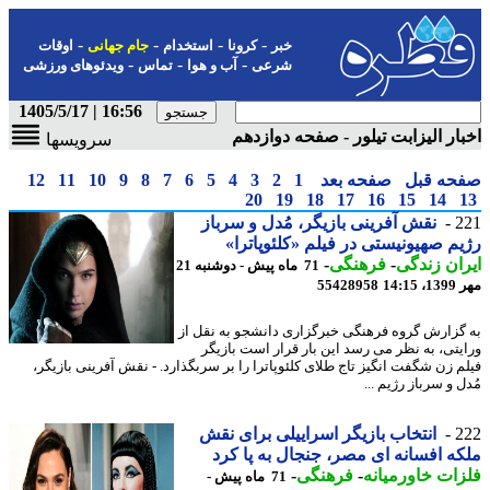
-
-
-
-
خبر
کرونا
استخدام
جام جهانی
اوقات
-
-
-
شرعی
آب و هوا
تماس
ویدئوهای ورزشی
16:56 | 1405/5/17
ار الیزابت تیلور - صفحه دوازدهم
سرویسها
حه قبل
صفحه بعد
1
2
3
4
5
6
7
8
9
10
11
12
20
19
18
17
16
15
14
2
نقش آفرینی بازیگر، مُدل و سرباز
م صهیونیستی در فیلم «کلئوپاترا»
ان زندگی
-
فرهنگی
-
71 ماه پیش - دوشنبه 21
14:1
55428958
گزارش گروه فرهنگی خبرگزاری دانشجو به نقل از
یتی، به نظر می رسد این بار قرار است بازیگر
م زن شگفت انگیز تاج طلای کلئوپاترا را بر سربگذارد. - نقش آفرینی بازیگر،
 و سرباز رژیم ...
2
انتخاب بازیگر اسراییلی برای نقش
ه افسانه ای مصر، جنجال به پا کرد
ات خاورمیانه
-
فرهنگی
-
71 ماه پیش -