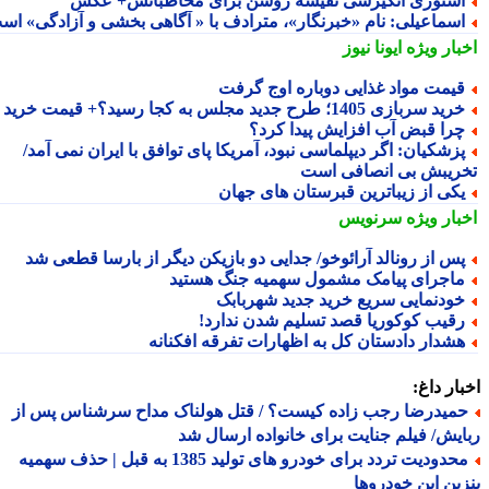
ستوری انگیزشی نفیسه روشن برای مخاطبانش+ عکس
سماعیلی: نامِ «خبرنگار»، مترادف با « آگاهی بخشی و آزادگی» است
بار ویژه
ایونا نیوز
یمت مواد غذایی دوباره اوج گرفت
ید سربازی 1405؛ طرح جدید مجلس به کجا رسید؟+ قیمت خرید
را قبض آب افزایش پیدا کرد؟
زشکیان: اگر دیپلماسی نبود، آمریکا پای توافق با ایران نمی آمد/
ریبش بی انصافی است
کی از زیباترین قبرستان های جهان
بار ویژه
سرنویس
س از رونالد آرائوخو/ جدایی دو بازیکن دیگر از بارسا قطعی شد
اجرای پیامک مشمول سهمیه جنگ هستید
ودنمایی سریع خرید جدید شهربابک
قیب کوکوریا قصد تسلیم شدن ندارد!
شدار دادستان کل به اظهارات تفرقه افکنانه
ار داغ:
میدرضا رجب زاده کیست؟ / قتل هولناک مداح سرشناس پس از
یش/ فیلم جنایت برای خانواده ارسال شد
محدودیت تردد برای خودرو های تولید 1385 به قبل | حذف سهمیه
ین این خودروها