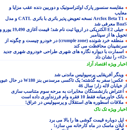
قایسه سنسور پارک اولتراسونیک و دوربین دنده عقب مزایا و
ایب
Arcfox Beta T1 نسخه تعویض پذیر باتری با باتری CATL و مدل
معرفی شد
جیلی E2 الکتریکی در اروپا ثبت نام شد؛ قیمت آغازی 19,490 یورو و
ویل ها از سپتامبر
منطقه خرد شونده (crumple zone) در خودرو چیست و چگونه از
نشینان محافظت می کند
سمارت با دیواره نگاره های شهری طراحی خودروی شهری جدید
بار ویژه
اقتصاد آزاد
ینگر آفریقایی پرسپولیس ماندنی شد
عکس| سفر به گذشته؛ یک تاکسی مرسدس بنز W180 در حال عبور
خیابان لاله زار؛ سال 46
عتراض بازنشستگان مخابرات به مرحه سوم متناسب سازی
انک خاورمیانه فقط 10 فقره وام فرزندآوری داده است
لاقات اسطوره های استقلال و پرسپولیس در عراق!
بار ویژه
تک ناک
پل دوباره قیمت گوشی ها را بالا می برد
یلان ماسک در ماه کارخانه می سازد!