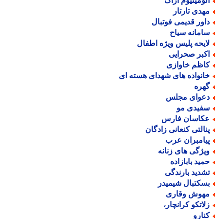
لومینیوم اراک
هدی تارتار
اور قدیمی فوتبال
امانه سیاح
ایحه پلیس ویژه اطفال
کبر صحرایی
اظم خاوازی
انواده های شهدای هسته ای
هره
عوای مجلس
فیدی مو
کاسان فارس
نالتی کنعانی زادگان
یامبران عرب
یژگی های زنانه
مید بابازاده
شدید بارندگی
سکتبال شیمیدر
هوش وقاری
لاتکو کرانچار،
نارو