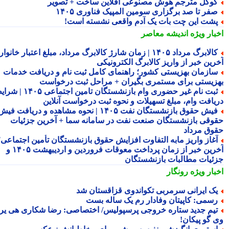
وگل مترجم هوش مصنوعی آفلاین ساخت + تصویر
فر تا صد برگزاری سومین المپیک فناوری ۱۴۰۵
شت این چت بات یک آدم واقعی نشسته است!
بار ویژه
اندیشه معاصر
کالابرگ مرداد ۱۴۰۵ | زمان شارژ کالابرگ مرداد، مبلغ اعتبار خانوار و
رین خبر از واریز کالابرگ الکترونیکی
ازمان بهزیستی کشور؛ راهنمای کامل ثبت نام و دریافت خدمات
زیستی برای مستمری بگیران + مراحل ثبت درخواست
ثبت نام غیر حضوری وام بازنشستگان تامین اجتماعی ۱۴۰۵ | شرایط
یافت وام، مبلغ تسهیلات و نحوه ثبت درخواست آنلاین
فیش حقوق بازنشستگان نفت ۱۴۰۵ | نحوه مشاهده و دریافت فیش
وقی بازنشستگان صنعت نفت در سامانه سما + آخرین جزئیات
وق مرداد
غاز واریز مابه التفاوت افزایش حقوق بازنشستگان تأمین اجتماعی؛
آخرین خبر از زمان پرداخت معوقات فروردین و اردیبهشت ۱۴۰۵ و
ئیات مطالبات بازنشستگان
بار ویژه
رونگار
ک ایرانی سرمربی تکواندوی قزاقستان شد
سمی: کاپیتان وفادار رم یک ساله بست
یم جدید ستاره خروجی پرسپولیس/ اختصاصی: رضا شکاری هی یر
 گو پیکان!