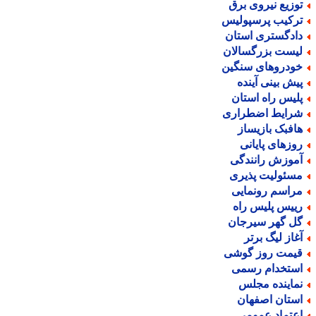
وزیع نیروی برق
رکیب پرسپولیس
ادگستری استان
یست بزرگسالان
ودروهای سنگین
یش بینی آینده
لیس راه استان
رایط اضطراری
افبک بازیساز
وزهای پایانی
موزش رانندگی
سئولیت پذیری
راسم رونمایی
ییس پلیس راه
ل گهر سیرجان
غاز لیگ برتر
یمت روز گوشی
ستخدام رسمی
ماینده مجلس
ستان اصفهان
عتماد عمومی