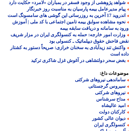
واهد پژوهشی از وجود فسفر در بمباران «لامرد» حکایت دارد
یام مدیرعامل بیمه پارسیان به مناسبت روز خبرنگار
د 17 آخرین به روزرسانی این گوشی های سامسونگ است
حوه مشاهده سوابق بیمه تامین اجتماعی با کد ملی | آموزش
د به سامانه و دریافت سابقه بیمه
زارت امور خارجه: حمله به کنسولگری ایران در مزار شریف
 فاحش حقوق دیپلماتیک ـ کنسولی بود
اکنش تند زیدآبادی به سخنان خرازی: صریحاً دستور به کشتار
ه است
غض سحر دولتشاهی در آغوش غزل شاکری ترکید
ضوعات داغ:
اماندهی نیروهای شرکتی
یروس گرجستانی
یروهای شرکتی
داح سرشناس
مید عالیشاه
ارکنان دولت
یوان عالی کشور
نسولگری ایران