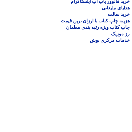
د فالوور پاپ آپ اینستاگرام
یای تبلیغاتی
ید سالت
نه چاپ کتاب با ارزان ترین قیمت
 کتاب ویژه رتبه بندی معلمان
موزیک
مات مرکزی بوش