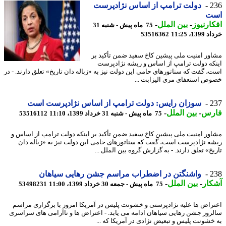
2
دولت ترامپ از اساس نژادپرست
ت
ارنیوز
-
بین الملل
-
75 ماه پیش - شنبه 31
13، 11:25
53516362
ور امنیت ملی پیشین کاخ سفید ضمن تأکید بر
که دولت ترامپ از اساس و ریشه نژادپرست
، گفت که سناتورهای حامی این دولت نیز به «زباله دان تاریخ» تعلق دارند. - در
ص استعفای مری الیزابت ...
2
سوزان رایس: دولت ترامپ از اساس نژادپرست است
رس
-
بین الملل
-
75 ماه پیش - شنبه 31 خرداد 1399، 11:10
53516112
ور امنیت ملی پیشین کاخ سفید ضمن تأکید بر اینکه دولت ترامپ از اساس و
ه نژادپرست است، گفت که سناتورهای حامی این دولت نیز به «زباله دان
خ» تعلق دارند. - به گزارش گروه بین الملل ...
2
واشنگتن در اضطراب مراسم جشن رهایی سیاهان
ار
-
بین الملل
-
75 ماه پیش - جمعه 30 خرداد 1399، 11:00
53498231
راض ها علیه نژادپرستی و خشونت پلیس در آمریکا امروز با برگزاری مراسم
روز جشن رهایی سیاهان ادامه می یابد. - اعتراض ها و ناآرامی های سراسری
خشونت پلیس و تبعیض نژادی در آمریکا که ...