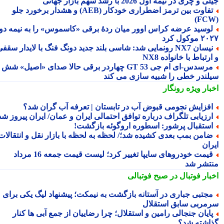
 و چری در نیمه اول 2026 با رشد سهم بازار جهانی
تفاوت بین ترمز اضطراری خودکار (AEB) و هشدار برخورد جلو
وسید عرضه کراس اوور میان ردهٔ برقی «کاسموس» را به نیمه دوم
وکول کرد
نیسان NX7 رونمایی شد: شاسی بلند جدید دونگ فنگ با لایدار سقفی
رتباط با خانواده NX8
مرسدس‑ای ام جی GT 53 چهاردر برقی حالا صدای «اصیل» شش
لندر خطی را شبیه سازی می کند
بار ویژه
رونگار
فزایش نجومی قبوض آب در تابستان | تعرفه آب گران شد؟
رزیابی تلگراف درباره توافق احتمالی ایران و عمان/ ایران پیروز شد
ستقبال پرشور: اسطوره اروگوئه بازگشت!
امن بمب بعدی کشیده شد؛/ لحظه به لحظه با بازار نقل و انتقالات
ران
قیمت خودروهای سایپا تغییر کرد؛ لیست قیمت جمعه 16 مرداد
تشر شد
بار فوتبال در صبح فوتبالی
جتبی جباری در آستانه بازگشت به نیمکت؛ پیشنهاد لیگ یکی برای
مربی سابق استقلال
ایان جنجالی رامین و استقلال؛ چرا رضاییان از جمع آبی ها کنار
اشته شد؟