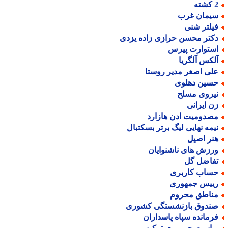
ته
یمان غرب
یلتر شنی
کتر محسن حرازی زاده یزدی
ستوارت پیرس
لکس آلگریا
لی اصغر مدیر روستا
سین دهلوی
یروی مسلح
ن ایرانی
صدومیت ادن هازارد
یمه نهایی لیگ برتر بسکتبال
نر اصیل
رزش های ناشنوایان
فاضل گل
ساب کاربری
ییس جمهوری
ناطق محروم
ندوق بازنشستگی کشوری
رمانده سپاه پاسداران