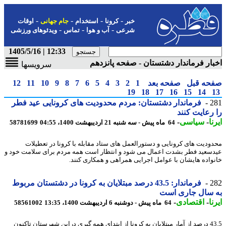
-
-
-
-
خبر
کرونا
استخدام
جام جهانی
اوقات
-
-
-
شرعی
آب و هوا
تماس
ویدئوهای ورزشی
12:33 | 1405/5/16
ار فرماندار دشتستان - صفحه پانزدهم
سرویسها
حه قبل
صفحه بعد
1
2
3
4
5
6
7
8
9
10
11
12
19
18
17
16
15
14
2
فرماندار دشتستان: مردم محدودیت های کرونایی عید فطر
رعایت کنند
ا
-
سیاسی
-
64 ماه پیش - سه شنبه 21 اردیبهشت 1400، 04:55
58781699
ودیت های کرونایی و دستورالعمل های ستاد مقابله با کرونا در تعطیلات
سعید فطر بشدت اعمال می شود و انتظار است همه مردم برای سلامت خود و
واده هایشان با عوامل اجرایی همراهی و همکاری کنند.
2
فرماندار: 43.5 درصد مبتلایان به کرونا در دشتستان مربوط
 سال جاری است
ا
-
اقتصادی
-
64 ماه پیش - دوشنبه 6 اردیبهشت 1400، 13:35
58561002
43.5 درصد از آمار مبتلایان به کرونا از ابتدای همه گیری دراین شهرستان تاکنون