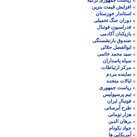
یاست جمهوری ترکیه
فزایش قیمت بنزین
ستاندار خوزستان
وران جنگ تحمیلی
دراسیون فوتبال
ازیکنان آکادمی
ندوق بازنشستگی
بوالفضل جلالی
ید محمد خاتمی
پاه پاسداران
رکز ارتباطات
ماینده مردم
یالات متحده
یاست جمهوری
یم پرسپولیس
وتبال ایران
رح آبرسانی
زار تومانی
رهان الدین
واد نکونام
مریکایی ها