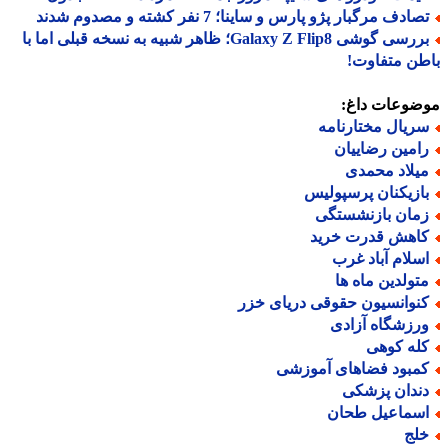
ادف مرگبار پژو پارس و ساینا؛ 7 نفر کشته و مصدوم شدند
بررسی گوشی Galaxy Z Flip8؛ ظاهر شبیه به نسخه قبلی اما با
ن متفاوت!
ضوعات داغ:
ریال مختارنامه
امین رضاییان
یلاد محمدی
ازیکنان پرسپولیس
مان بازنشستگی
اهش قدرت خرید
سلام آباد غرب
تولدین ماه ها
نوانسیون حقوقی دریای خزر
رزشگاه آزادی
له کوهی
مبود فضاهای آموزشی
ندان پزشکی
سماعیل طحان
لج