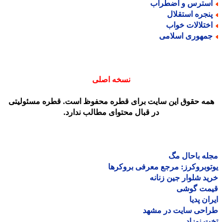
سترس و اضطراب
نجره استقلال
ختلالات خواب
مهوری اسلامی
نسخه اصلی
مه حقوق این سایت برای قطره محفوظ است. قطره مسئولیتی
در قبال محتوای مطالب ندارد.
ه باحال مگ
وبروکرز: مرجع معرفی بروکرها
د شلوار جین زنانه
مت گوشی
ان پدیا
احی سایت در مشهد
 نوزاد