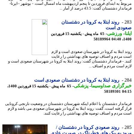
وط به ابتدای فروردین تا پنجم اردیبهشت ماه امسال است. - بوشهر –ایرنا-
ار دشتستان گفت: 43.5 درصد از آمار ...
2
روند ابتلا به کرونا در دشتستان
ودی است
ا
-
ورزشی
-
65 ماه پیش - یکشنبه 15 فروردین
58189964
1400
د ابتلا به کرونا در شهرستان صعودی است و لازم
 مردم و اصناف توصیه های بهداشتی را رعایت
د. - فرماندار دشتستان گفت: روند ابتلا به کرونا در شهرستان صعودی است و
م است مردم و اصناف ...
2
روند ابتلا به کرونا در دشتستان صعودی است
رگزاری صداوسیما
-
پزشکی
-
65 ماه پیش - یکشنبه 15 فروردین 1400،
58189301
04
اندار دشتستان با اعلام اینکه شهرستان دشتستان در وضعیت نارنجی کرونایی
ر گرفته است، گفت: روند ابتلا به کرونا در شهرستان صعودی می باشد و لازم
 مردم و اصناف توصیه های بهداشتی را رعایت کنند.
2
روند صعودی کرونا در دشتستان /
د به پیک های خطرناک در صورت عادی