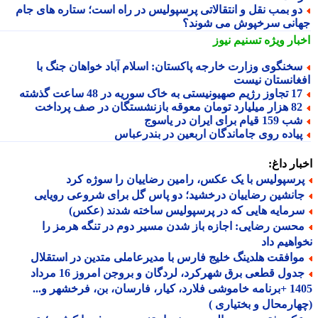
و بمب نقل و انتقالاتی پرسپولیس در راه است؛ ستاره های جام
انی سرخپوش می شوند؟
بار ویژه
تسنیم نیوز
خنگوی وزارت خارجه پاکستان: اسلام آباد خواهان جنگ با
غانستان نیست
ز رژیم صهیونیستی به خاک سوریه در 48 ساعت گذشته
 میلیارد تومان معوقه بازنشستگان در صف پرداخت
 159 قیام برای ایران در یاسوج
یاده روی جاماندگان اربعین در بندرعباس
ار داغ:
رسپولیس با یک عکس، رامین رضاییان را سوژه کرد
انشین رضاییان درخشید؛ دو پاس گل برای شروعی رویایی
رمایه هایی که در پرسپولیس ساخته شدند (عکس)
حسن رضایی: اجازه باز شدن مسیر دوم در تنگه هرمز را
اهیم داد
وافقت هلدینگ خلیج فارس با مدیرعاملی متدین در استقلال
جدول قطعی برق شهرکرد، لردگان و بروجن امروز 16 مرداد
1405 +برنامه خاموشی فلارد، کیار، فارسان، بن، فرخشهر و...
ارمحال و بختیاری )