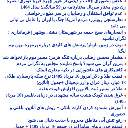
کس| تصویری جالب و دیدنی از تغییر چهره فریبا کوثری؛ عمره
وم مختار سریال مختارنامه در 59 سالگی؛ سال 1404
دم توافق استقلال و رضاییان بر سر مبلغ درخواستی
ظرسنجی رویترز: مردم آمریکا جنگ با ایران را عامل بی ثباتی
دانند
نفجارهای صبح جمعه در شهرستان دشتی بوشهر | فرمانداری :
ان نباشید
وپ در زمین تارتار/ پرسش های کلیدی درباره پرمهره ترین تیم
!
شدار محسن رضایی درباره تنگه هرمز؛ مسیر دوم باز نخواهد شد
نزین گران می شود؟ پاسخ نماینده مجلس به نگرانی مردم
اشیکاری های عاشورایی در تکیه معاون الملک
قیمت طلا و دلار امروز 16 مرداد 1405؛ نرخ سکه پارسیان، طلای
لا در مسیر ثبت بالاترین افزایش قیمت هفته
غرق شدن کودک هشت ساله مشهدی در دریای بابلسر (16 مرداد
14
موزش مسدود کردن کارت بانکی + روش های آنلاین، تلفنی و
وری
فع تنش آبی مناطق محروم با جدیت دنبال می شود
مت خودرو های سایپا امروز جمعه 16 مرداد 1405 + جدول