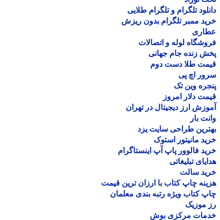
لود تلگرام و تلگرام طلایی
د ممبر تلگرام بدون ریزش
اری
شگاه لوله و اتصالات
 زنده جام جهانی
مت طلا دست دوم
ر اچ پی
ره وین تک
ت دلار امروز
زش ارز دیجیتال در تهران
ت بار
رین طراحی سایت یزد
د مانیتور استوک
د فالوور پاپ آپ اینستاگرام
یای تبلیغاتی
ید سالت
نه چاپ کتاب با ارزان ترین قیمت
 کتاب ویژه رتبه بندی معلمان
موزیک
مات مرکزی بوش