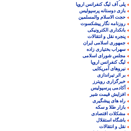
لی آف لیگ کنفرانس اروپا
ازی دوستانه پرسپولیس
جت الاسلام والمسلمین
وزنامه نگار پیشکسوت
انکداری الکترونیکی
نجره نقل و انتقالات
مهوری اسلامی ایران
هراب بختیاری زاده
جلس شورای اسلامی
یگ کنفرانس اروپا
یروهای آمریکایی
ر اثر تیراندازی
برگزاری رویترز
کادمی پرسپولیس
فزایش قیمت شیر
اه های پیشگیری
ازار طلا و سکه
شکلات اقتصادی
اشگاه استقلال
قل و انتقالات