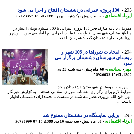
2
180 پروژه عمرانی دردشتستان افتتاح و اجرا می شود
ا
-
اقتصادی
-
67 ماه پیش - یکشنبه 5 بهمن 1399، 13:50
57123357
همزمان با دهه مبارک فجر 180 پروژه عمرانی با 760 میلیارد تومان اعتبار در
طق مختلف شهرستان افتتاح و یا عملیات اجرایی آنها آغاز می شود. - بوشهر-
نا- فرماندار دشتستان گفت: همزمان با دهه ...
2
انتخابات شوراها در 106 شهر و
ستای شهرستان دشتستان برگزار می
د
ر
-
سیاسی
-
68 ماه پیش - سه شنبه 23 دی
56926032
1399
9 شهر و 97 روستا در شهرستان دشتستان واجد
یط لازم برای برگزاری انتخابات شورای اسلامی هستند. - به گزارش خبرنگار
 ، فتح الله نوروزی عصر سه شنبه در نشست با بخشداران دشتستان اظهار
ت: ...
2
برپایی نمایشگاه در دشتستان ممنوع شد
ا
-
اقتصادی
-
68 ماه پیش - سه شنبه 16 دی 1399، 07:15
56798990
اندار دشتستان استان بوشهر گفت: با توجه به اینکه رعایت نکردن پروتکل های