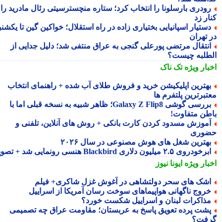
ودری بارسلونا را انتخاب کرد؛ ستاره منچسترسیتی رئال مادرید را
ر زد
ستیار اسپانیایی بختیاری زاده در راه استقلال؛ خواکین گین تا یکشنبه
 تهران
نتقال مرتضی پورعلی گنجی به عراق منتفی شد؛ دلیل جدایی از
طلبه چیست؟
بار ویژه
تک ناک
هترین اپلیکیشن خرید و فروش طلای آب شده + راهنمای انتخاب
تبرترین پلتفرم ها
بررسی گوشی Galaxy Z Flip8؛ ظاهر شبیه به نسخه قبلی اما با
طن متفاوت!
موزش مسدود کردن کارت بانکی + روش های آنلاین، تلفنی و
وری
هترین شغل های هوش مصنوعی در سال ۲۰۲۶
رخودروی ۲.۵ میلیون دلاری Blackbird هنسی رونمایی شد + تصویر
بار ویژه
ایونا نیوز
شک های سحر دولتشاهی در آغوش غزل شاکری+ فیلم
روج ناگهانی هواپیماهای سوخت رسان آمریکا از اسراییل
ذاکرات لبنان و اسراییل شکست خورد؟
شت پرده تعویق پاسخ به عربستان؛ مقاومت عراق چه تصمیمی
فت؟