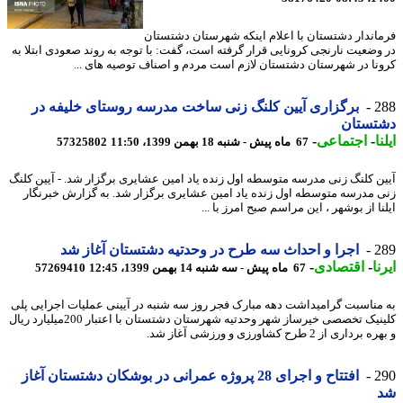
اندار دشتستان با اعلام اینکه شهرستان دشتستان
وضعیت نارنجی کرونایی قرار گرفته است، گفت: با توجه به روند صعودی ابتلا به
نا در شهرستان دشتستان لازم است مردم و اصناف توصیه های ...
2
برگزاری آیین کلنگ زنی ساخت مدرسه روستای خلیفه در
تستان
ا
-
اجتماعی
-
67 ماه پیش - شنبه 18 بهمن 1399، 11:50
57325802
ن کلنگ زنی مدرسه متوسطه اول زنده یاد امین عشایری برگزار شد. - آیین کلنگ
 مدرسه متوسطه اول زنده یاد امین عشایری برگزار شد. به گزارش خبرنگار
ا از بوشهر ، این مراسم صبح امرز با ...
2
اجرا و احداث سه طرح در وحدتیه دشتستان آغاز شد
ا
-
اقتصادی
-
67 ماه پیش - سه شنبه 14 بهمن 1399، 12:45
57269410
مناسبت گرامیداشت دهه مبارک فجر روز سه شنبه در آیینی عملیات اجرایی پلی
کلینیک تخصصی خیرساز شهر وحدتیه شهرستان دشتستان با اعتبار 200میلیارد ریال
داری از 2 طرح کشاورزی و ورزشی آغاز شد.
2
افتتاح و اجرای 28 پروژه عمرانی در بوشکان دشتستان آغاز