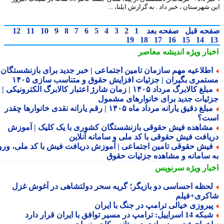
شهرستان ، خبر داد . به گزارش ایلنا، ...
حه قبل
صفحه بعد
1
2
3
4
5
6
7
8
9
10
11
12
19
18
17
16
15
14
بار ویژه
اندیشه معاصر
طلاعیه مهم سازمان تامین اجتماعی | خبر جدید برای بازنشستگان و
تمری بگیران | جزئیات افزایش حقوق و متناسب سازی ۱۴۰۵
مبلغ کالابرگ مرداد ۱۴۰۵ | زمان شارژ اعتبار کالابرگ الکترونیکی |
ئیات جدید برای خانوارهای مشمول
مبلغ دقیق یارانه مرداد ماه ۱۴۰۵ | رقم یارانه نقدی خانوارها چقدر
ت؟
شاهده فیش حقوقی بازنشستگان کشوری با یک کلیک | آموزش
یافت فیش حقوقی با کد ملی و سامانه آنلاین
یش حقوقی تامین اجتماعی | آموزش دریافت فیش با کد ملی، ورود
 سامانه و مشاهده جزئیات حقوق
بار ویژه
سرنویس
حظه احساسی دو بازیگر؛ گریه سحر دولتشاهی در آغوش غزل
کری+فیلم
یروزی خیالی ترامپ در جنگ با ایران
ه 14 اسراییل: ترامپ در مسیر توافق با ایران قرار دارد