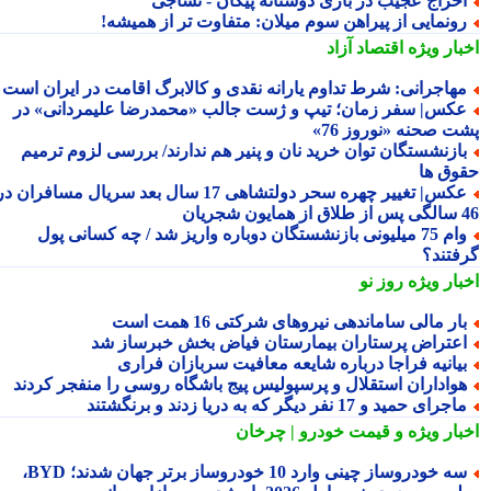
خراج عجیب در بازی دوستانه پیکان - نساجی
ونمایی از پیراهن سوم میلان: متفاوت تر از همیشه!
بار ویژه
اقتصاد آزاد
هاجرانی: شرط تداوم یارانه نقدی و کالابرگ اقامت در ایران است
کس| سفر زمان؛ تیپ و ژست جالب «محمدرضا علیمردانی» در
ت صحنه «نوروز 76»
ازنشستگان توان خرید نان و پنیر هم ندارند/ بررسی لزوم ترمیم
وق ها
عکس| تغییر چهره سحر دولتشاهی 17 سال بعد سریال مسافران در
شجریان
وام 75 میلیونی بازنشستگان دوباره واریز شد / چه کسانی پول
فتند؟
بار ویژه
روز نو
ار مالی ساماندهی نیروهای شرکتی 16 همت است
عتراض پرستاران بیمارستان فیاض بخش خبرساز شد
یانیه فراجا درباره شایعه معافیت سربازان فراری
واداران استقلال و پرسپولیس پیج باشگاه روسی را منفجر کردند
جرای حمید و 17 نفر دیگر که به دریا زدند و برنگشتند
بار ویژه
و قیمت خودرو | چرخان
سه خودروساز چینی وارد 10 خودروساز برتر جهان شدند؛ BYD،