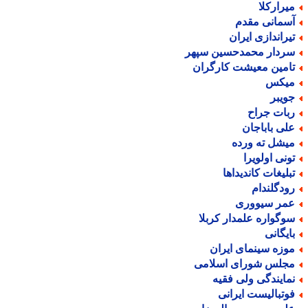
یرارکلا
سمانی مقدم
یراندازی ایران
ردار محمدحسین سپهر
امین معیشت کارگران
یکس
ویبر
بات جراح
لی باباجان
یشل ته ورده
ونی اولویرا
بلیغات کاندیداها
ودگلندام
مر سیووری
وگواره علمدار کربلا
ایگانی
وزه سینمای ایران
جلس شورای اسلامی
مایندگی ولی فقیه
وتبالیست ایرانی