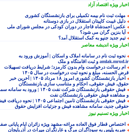
بار ویژه
اقتصاد آزاد
هلت ثبت نام بیمه تکمیلی برای بازنشستگان کشوری
لیل غیبت کاپیتان استقلال در بازی دوستانه
کس| احمدشاه قاجار در دوران کودکی در مجلس شورای ملی
یا بنزین گران می شود؟
یم جدید جنپو به کمک استقلال آمد؟
بار ویژه
اندیشه معاصر
حوه ثبت نام در سامانه املاک و اسکان | آموزش ورود به
amlak.mr و ثبت اقامتگاه و ملک
م رسالت درخواست وام بدون کارمزد؛ شرایط دریافت تسهیلات
ض الحسنه، مبلغ و نحوه ثبت درخواست در سال ۱۴۰۵
اخبار بازنشستگان کشوری امروز ۱۸ مرداد ۱۴۰۵ | آخرین خبر
وق، فیش حقوقی، احکام و متناسب سازی بازنشستگان
فیش حقوقی بازنشستگان شرکت نفت ۱۴۰۵ | ورود به سامانه سما
مشاهده فیش حقوقی بازنشستگان نفت
فیش حقوقی بازنشستگان تامین اجتماعی ۱۴۰۵ | نحوه دریافت فیش
وقی جدید، سامانه مشاهده فیش و جزئیات افزایش حقوق
بار ویژه
تسنیم نیوز
ختصاص قطار فوق العاده مراغه-مشهد ویژه زائران ایام پایانی صفر
ربه پلیس به سوداگران مرگ و غارتگران میراث در آذربایجان