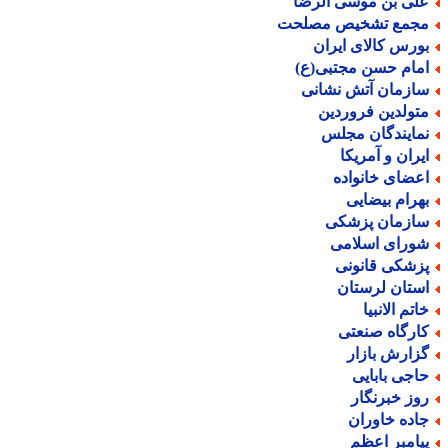
لی بن موسی الرضا
جمع تشخیص مصلحت
ورس کالای ایران
مام حسن مجتبی(ع)
ازمان آتش نشانی
تولدین فروردین
مایندگان مجلس
یران و آمریکا
عضای خانواده
هرام بیضایی
ازمان پزشکی
ورای اسلامی
زشکی قانونی
ستان لرستان
اتم الانبیا
ارگاه صنعتی
زارش بازار
اجی بابایی
وز خبرنگار
اده خاوران
یامبر اعظم