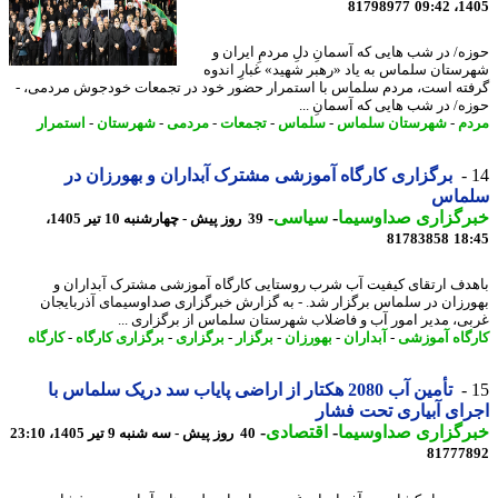
81798977
1405
ه/ در شب هایی که آسمانِ دلِ مردمِ ایران و
ستان سلماس به یاد «رهبر شهید» غبارِ اندوه
ته است، مردم سلماس با استمرار حضور خود در تجمعات خودجوش مردمی، -
ه/ در شب هایی که آسمانِ ...
م
-
شهرستان سلماس
-
سلماس
-
تجمعات
-
مردمی
-
شهرستان
-
استمرار
برگزاری کارگاه آموزشی مشترک آبداران و بهورزان در
ماس
رگزاری صداوسیما
-
سیاسی
-
39 روز پیش - چهارشنبه 10 تیر 1405،
81783858
18
دف ارتقای کیفیت آب شرب روستایی کارگاه آموزشی مشترک آبداران و
رزان در سلماس برگزار شد. - به گزارش خبرگزاری صداوسیمای آذربایجان
ی، مدیر امور آب و فاضلاب شهرستان سلماس از برگزاری ...
گاه آموزشی
-
آبداران
-
بهورزان
-
برگزار
-
برگزاری
-
برگزاری کارگاه
-
کارگاه
تأمین آب 2080 هکتار از اراضی پایاب سد دریک سلماس با
ای آبیاری تحت فشار
رگزاری صداوسیما
-
اقتصادی
-
40 روز پیش - سه شنبه 9 تیر 1405، 23:10
81777