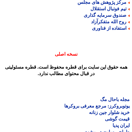
رکز پژوهش های مجلس
یم فوتبال استقلال
ندوق سرمایه گذاری
وح الله متفکرآزاد
ستفاده از فناوری
نسخه اصلی
مه حقوق این سایت برای قطره محفوظ است. قطره مسئولیتی
در قبال محتوای مطالب ندارد.
ه باحال مگ
وبروکرز: مرجع معرفی بروکرها
د شلوار جین زنانه
مت گوشی
ان پدیا
احی سایت در مشهد