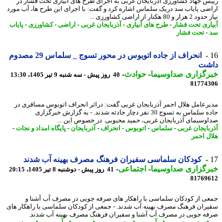
س جهاد کشاورزی آذربایجان غربی به اجرای طرح های آبیاری تحت فشار در
ضی پایاب سد دریک سلماس اشاره کرد و گفت: با اجرای این طرح ها، آب مورد
 و 80 هکتار از اراضی کشاورزی ...
اری تحت فشار
-
طرح های آبیاری
-
آذربایجان غربی
-
اراضی
-
کشاورزی
-
پایاب
-
تحت فشار
انحراف از جاده اتوبوس در محور تسوج _ سلماس 29 مصدوم
شت
رگزاری صداوسیما
-
حوادث
-
40 روز پیش - سه شنبه 9 تیر 1405، 13:30
81774
رعامل هلال احمر آذربایجان غربی گفت: دراثر انحراف اتوبوس مسافری در
جاده سلماس به تسوج 30 نفر دچار حادثه شدند. - به گزارش خبرگزاری
وسیمای آذربایجان غربی، حمید محبوبی در خصوص این ...
بایجان غربی
-
سلماس
-
اتوبوس
-
انحراف
-
آذربایجان
-
پایگاه امداد و نجات
-
ل احمر
کودکان سلماسی سفیران فرهنگ مصرف بهینه آب شدند
رگزاری صداوسیما
-
اجتماعی
-
41 روز پیش - دوشنبه 8 تیر 1405، 20:15
81769
ی از کودکان سلماسی با راهکار های صرفه جویی در مصرف آب آشنا و
ران فرهنگ مصرف بهینه آب شدند. - جمعی از کودکان سلماسی با راهکار های
ه جویی در مصرف آب آشنا و سفیران فرهنگ مصرف بهینه آب شدند.