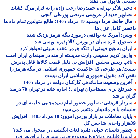
جی ها پول می دهند
ختر بلاگر تهرانی، حمیدرضا رجب زاده را به قرار مرگ کشاند
صاویر جدید از عروسی مرتضی پورعلی گنجی
فال حافظ فردا دوشنبه 19 مرداد 1405؛ طالع متولدین تمام ماه ها
تعبیر کامل غزل ها
نس: آمریکا به توافقی درمورد تنگه هرمز نزدیک شده
ندوق نقره سیان در بورس کالا پذیره نویسی شد
یران به هیچ قیمتی از تنگه هرمز عقب نشینی نخواهد کرد
اروژ کریم مسیحی وارث شایسته ارامنه در سینمای ایران است
ائب رییس مجلس: افزایش بی دلیل قیمت کالاها قابل پذیرش
ت/ هر طرحی که حاکمیت جمهوری اسلامی در تنگه هرمز را
 کند مقبول جمهوری اسلامی ایران نیست
خرین وضعیت ساماندهی کارکنان دولت در مرداد 1405
خبر تلخ برای مستاجران تهرانی ؛ اجاره خانه در تهران 70 درصد
ن تر شد
ردار قریشی: تصاویر حضور امام سیدمجتبی خامنه ای در
ات با فرماندهان منتشر می شود
پایان معاملات در بازار بورس امروز؛ 18 مرداد 1405 | افزایش
طور داستان خوانی دایره لغات انگلیسی را متحول می کند؟
اوپو با قابلیت FatMax محدوده چربی سوزی را برای هر فرد