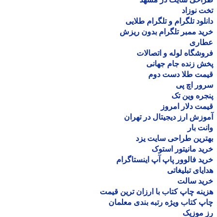
 نوزاد
لود تلگرام و تلگرام طلایی
د ممبر تلگرام بدون ریزش
اری
شگاه لوله و اتصالات
 زنده جام جهانی
مت طلا دست دوم
ر اچ پی
ره وین تک
ت دلار امروز
زش ارز دیجیتال در تهران
ت بار
رین طراحی سایت یزد
د مانیتور استوک
د فالوور پاپ آپ اینستاگرام
یای تبلیغاتی
ید سالت
نه چاپ کتاب با ارزان ترین قیمت
 کتاب ویژه رتبه بندی معلمان
موزیک