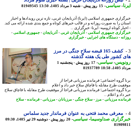
ا
-
سیاسی
-
15 روز پیش - شنبه 3 مرداد 1405، 13:50
81949545
گزاری جمهوری اسلامی (ایرنا) آذربایجان غربی، تازه ترین رویدادها و اخبار
ان را به صورت روزانه و در قالب خبرهای کوتاه و جمع بندی شده ارائه می کند.
بار کوتاه ارومیه- ایرنا- خبرگزاری ...
گزاری جمهوری اسلامی
-
آذربایجان غربی
-
آذربایجان
-
جمهوری اسلامی
-
انه
-
دستگاه های اجرایی
-
خبرگزاری
کشف 165 قبضه سلاح جنگی در مرز
ی کشور طی یک هفته گذشته
نویس
-
سیاسی
-
17 روز پیش - پنجشنبه 1
1، 18:58
81937789
ا گروه اجتماعی؛ فرمانده مرزبانی فراجا از
قیت طرح مقابله با قاچاق سلاح خبر داد و اعلام
ا گروه اجتماعی؛ فرمانده مرزبانی فراجا از موفقیت طرح مقابله با قاچاق سلاح
داد و اعلام ...
انده مرزبانی
-
مرز
-
سلاح جنگی
-
مرزبانان
-
مرزبانی
-
فرمانده
-
سلاح
معرفی محمد فتحی به عنوان فرماندار جدید سلماس
رگزاری صداوسیما
-
سیاسی
-
20 روز پیش - دوشنبه 29 تیر 1405، 09:30
81909