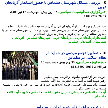
بررسی مسائل شهرستان سلماس با حضور استاندار آذربایجان
بی
رگزاری صداوسیما
-
سیاسی
-
32 روز پیش - چهارشنبه 17 تیر 1405،
81829739
20
فر یک روزه استاندار آذربایجان غربی آخرین وضعیت طرح ها، ظرفیت ها و
ئل مهم شهرستان سلماس بررسی شد. - بررسی مسائل شهرستان سلماس با
ر استاندار آذربایجان غربی درسفر یک روزه استاندار ...
اندار آذربایجان غربی
-
آذربایجان غربی
-
شهرستان سلماس
-
آذربایجان
-
ستان
-
استاندار
-
سلماس
تصاویر/ تجمع مردمی در حمایت از
ام اسلامی در سلماس
ه نیوز
-
سیاسی
-
33 روز پیش - سه شنبه 16
0
81818692
ه/ پس از تشییع میلیونی و تاریخی پیکر مطهر
ر شهید انقلاب اسلامی، حضرت آیت الله العظمی
د امام سیدعلی حسینی خامنه ای (قدس سره) در تهران، - حوزه/ پس از تشییع
ونی و تاریخی پیکر ...
 الله العظمی
-
سیدعلی حسینی
-
شهید انقلاب
-
اسلامی
-
شهید
-
آیت الله
-
نه ای
تجمع وداع با آقای شهید ایران در سلماس