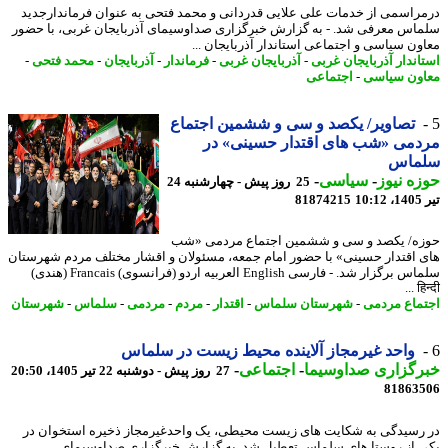
راسمی از خدمات علی علایی قدردانی و محمد فتحی به عنوان فرماندارجدید
اس معرفی شد. - به گزارش خبرگزاری صداوسیمای آذربایجان غربی، با حضور
ون سیاسی و اجتماعی استاندار آذربایجان ...
اندار آذربایجان غربی
-
آذربایجان غربی
-
فرماندار
-
آذربایجان
-
محمد فتحی
-
ون سیاسی
-
اجتماعی
تصاویر/ یکصد و سی و ششمین اجتماع
می «شب های اقتدار حسینی» در
ماس
ه نیوز
-
سیاسی
-
25 روز پیش - چهارشنبه 24
1
81874215
ه/ یکصد و سی و ششمین اجتماع مردمی «شب
 اقتدار حسینی» با حضور امام جمعه، مسئولان و اقشار مختلف مردم شهرستان
سلماس برگزار شد. - فارسی English العربیه اردو (فرانسوی) Francais (هندی)
हिन
ماع مردمی
-
شهرستان سلماس
-
اقتدار
-
مردم
-
مردمی
-
سلماس
-
شهرستان
واحد غیرمجاز آلاینده محیط زیست در سلماس
رگزاری صداوسیما
-
اجتماعی
-
27 روز پیش - دوشنبه 22 تیر 1405، 20:50
81863
رسیدگی به شکایت های زیست محیطی، یک واحدغیرمجاز ذخیره استخوان در
 از روستا های سلماس تعطیل شد. به گزارش خبرگزاری صداوسیمای