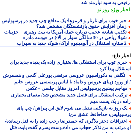
یعی به سود نیازمند شد
بار ویژه
روز نو
بر خوب برای تارتار و قرمزها/ یک مدافع چپ جدید در پرسپولیس
مان افزایش حقوق بازنشستگان مشخص شد؟
کذیب شایعه عجیب درباره حمله آمریکا به بیت رهبری + جزییات
لا ریاحی در 30 سالگی سوار بر الاغ در «بوسه مادر»
ال در آلومینیوم اراک/ شوک جدید به سهراب
ار داغ:
بری توپ برای استقلالی ها/ بختیاری زاده یک پدیده جدید برای
قلال پیدا کرد
گاهی به دکوراسیون عروسی مرتضی پورعلی گنجی و همسرش
ز ورود زیبای عروس و داماد تا لباس پرنسسی عروس خانم
هاجم پیشین پرسپولیس امروز مقابل چلسی +عکس
رکیب استقلال برای فصل جدید مشخص شد/ معمای بختیاری
ه در یک پست مهم
ک روز به بازیکنی تبدیل می شوم لایق این پیراهن/ چپ پای
سپولیس: خداحافظ عشق من!
عترافات دختر بلاگری که حمیدرضا رجب زاده را به قتل رسانده/
مرتب به من تذکر حجاب می داد/دوست پسرم گفت بابت قتل