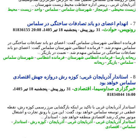
بایجان غربی ، رییس اداره حفاظت محیط زیست شهرستان ...
ت محیطی
-
غیرمجاز
-
شهرستان سلماس
-
سلماس
-
واحد
-
زیست
-
محیط
انهدام اعضای دو باند تصادفات ساختگی در سلماس
نویس
-
حوادث
-
31 روز پیش - پنجشنبه 18 تیر 1405، 20:08
81836155
انده انتظامی شهرستان سلماس گفت: اعضای دو باند تصادفات ساختگی در
اس منهدم شد. + فرمانده انتظامی شهرستان سلماس گفت: اعضای دو باند
دفات ساختگی در سلماس منهدم شد. - نعمت در بازیگر ...
انه پارسا
-
فرمانده انتظامی شهرستان
-
فرمانده انتظامی
-
شهرستان سلماس
ماس
-
بازیگر
-
ریحانه
استاندار آذربایجان غربی: کوزه رش دروازه جهش اقتصادی
اس خواهد بود
رگزاری صداوسیما
-
اقتصادی
-
31 روز پیش - پنجشنبه 18 تیر 1405،
81834844
16
اندار آذربایجان غربی با تاکید بر اینکه بازگشایی مرز رسمی کوزه رش، نقطه
ی در توسعه سلماس خواهد بود، گفت: این مرز با رونق تجارت و اشتغال
ور محرک رشد اقتصادی منطقه خواهد شد. - استاندار ...
اندار آذربایجان غربی
-
آذربایجان غربی
-
آذربایجان
-
کوزه رش
-
استاندار
-
ماس
-
اقتصادی