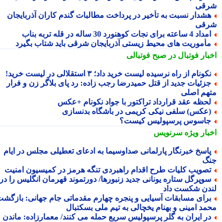
قی
شدار نسبت به تأخیر در پرداخت مطالبات گندم کاران آذربایجان
قی
د 4 ساعته برای نجات کوهنورد 30 ساله در قله تربه بناب
أموریت های محیط زیستی آذربایجان شرقی باید شتاب بگیرد
بار فوتبال در صبح فوتبالی
کونام از راه نرسیده لیست خرید داد؛ ۳ استقلالی در لیست خرید!
زئیات جدید از قتل حمیدرضا رجب زاده: رد پای بلاگر زن و فرار
هم اصلی
حظه عقد قرارداد تراکتور با جواد نکونام +عکس
عکس) سلفی نیکی کریمی در باشگاه بدنسازی
اسوس پرسپولیس کیست؟
بار ویژه
سرنویس
اسخ خبرنگار پارلمانی صداوسیما به ادعای تعطیلی مجلس در ایام
گ
صویب کلیات طرح اقدام راهبردی تنگه هرمز در کمیسیون امنیت
وپرگل ستاره یونانی جدید زنبورها/ دورتموند قهرمان انگلیس را در
دن شکست داد
رای مسابقات آسیایی و پنجره چهارم مقدماتی جام جهانی: بازگشت
مد امینی و بهنام یخچالی به تیم ملی بسکتبال
ر ایران به گلر پرسپولیس سریع حمله می کنند/ معمارزاده: ماندن