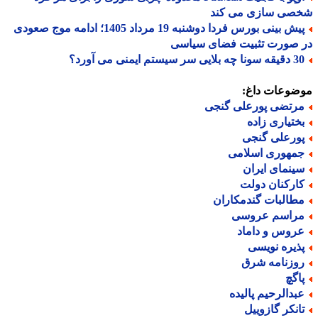
صی سازی می کند
پیش بینی بورس فردا دوشنبه 19 مرداد 1405؛ ادامه موج صعودی
 صورت تثبیت فضای سیاسی
ه بلایی سر سیستم ایمنی می آورد؟
ضوعات داغ:
رتضی پورعلی گنجی
ختیاری زاده
ورعلی گنجی
مهوری اسلامی
ینمای ایران
ارکنان دولت
طالبات گندمکاران
راسم عروسی
روس و داماد
ذیره نویسی
وزنامه شرق
اگچ
بدالرحیم پالیده
انکر گازوییل