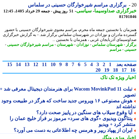
برگزاری مراسم شیرخوارگان حسینی در سلماس
رگزاری صداوسیما
-
سیاسی
-
51 روز پیش - جمعه 29 خرداد 1405، 12:45
81701
مان با نخستین جمعه ماه محرم، مراسم معنوی شیرخوارگان حسینی با حضور
رده مادران و نوزادان در شهرستان سلماس برگزار شد. - به گزارش خبرگزاری
وسیمای آذربایجان غربی ، همزمان با نخستین ...
زار
-
شهرستان سلماس
-
نوزادان
-
شهرستان
-
مراسم شیرخوارگان حسینی
-
نی
-
مراسم
حه بعد
1
2
3
4
5
6
7
8
9
10
11
12
13
14
15
20
19
18
17
بار ویژه
تک ناک
تبلت Wacom MovinkPad 11 برای هنرمندان دیجیتال معرفی شد +
ویر
هوش مصنوعی ۱۶ ویروس جدید ساخت که هرگز در طبیعت وجود
شته اند
یا وقوع سیلاب های سنگین در پاییز صحت دارد؟
نتاگون ویدیوی «گوی های سرد» مرموز بر فراز خلیج عمان را
تشر کرد + ویدیو
یران از پهپاد ریپر و هرمس چه اطلاعاتی به دست می آورد؟
بار ویژه
رونگار