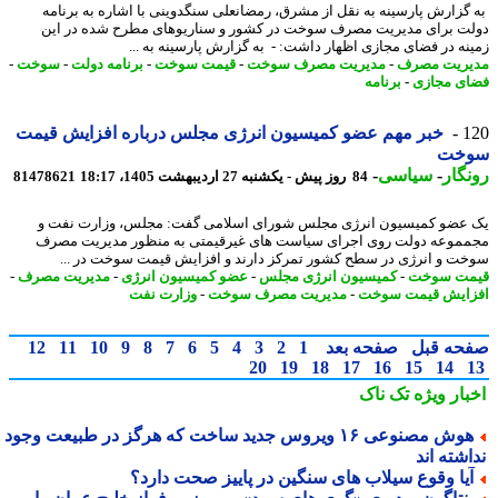
گزارش پارسینه به نقل از مشرق، رمضانعلی سنگدوینی با اشاره به برنامه
ت برای مدیریت مصرف سوخت در کشور و سناریوهای مطرح شده در این
نه در فضای مجازی اظهار داشت: - به گزارش پارسینه به ...
ریت مصرف
-
مدیریت مصرف سوخت
-
قیمت سوخت
-
برنامه دولت
-
سوخت
-
ی مجازی
-
برنامه
1
خبر مهم عضو کمیسیون انرژی مجلس درباره افزایش قیمت
خت
گار
-
سیاسی
-
84 روز پیش - یکشنبه 27 اردیبهشت 1405، 18:17
81478621
عضو کمیسیون انرژی مجلس شورای اسلامی گفت: مجلس، وزارت نفت و
موعه دولت روی اجرای سیاست های غیرقیمتی به منظور مدیریت مصرف
ت و انرژی در سطح کشور تمرکز دارند و افزایش قیمت سوخت در ...
مت سوخت
-
کمیسیون انرژی مجلس
-
عضو کمیسیون انرژی
-
مدیریت مصرف
-
ایش قیمت سوخت
-
مدیریت مصرف سوخت
-
وزارت نفت
حه قبل
صفحه بعد
1
2
3
4
5
6
7
8
9
10
11
12
20
19
18
17
16
15
14
بار ویژه
تک ناک
هوش مصنوعی ۱۶ ویروس جدید ساخت که هرگز در طبیعت وجود
شته اند
یا وقوع سیلاب های سنگین در پاییز صحت دارد؟