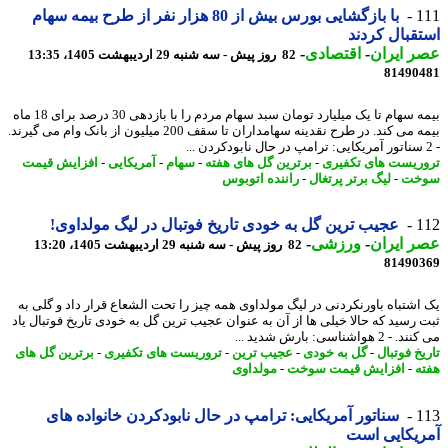
1
با بازگشایی بورس بیش از 80 هزار نفر از طرح بیمه سهام
قبال کردند
 ایران
-
اقتصادی
-
82 روز پیش - سه شنبه 29 اردیبهشت 1405، 13:35
81490
بیمه سهام تا یک میلیارد تومان سبد سهام مردم را با بازدهی 30 درصد برای 18 ماه
بیمه می کند. در طرح نقدینه سهامداران تا سقف 200 میلیون از بانک وام می گیرند.
ریست های تکفیری
-
برترین گل های هفته
-
سهام
-
آمریکایی
-
افزایش قیمت
خت
-
لیگ برتر پرتغال
-
راننده اتوبوس
1
عجیب ترین گل به خودی تاریخ فوتبال در لیگ مولداوی!
 ایران
-
ورزشی
-
82 روز پیش - سه شنبه 29 اردیبهشت 1405، 13:20
81490
اشتباه باورنکردنی در لیگ مولداوی همه چیز را تحت الشعاع قرار داد و گلی به
 رسید که حالا خیلی ها از آن به عنوان عجیب ترین گل به خودی تاریخ فوتبال یاد
2 هواشناسی: بارش شدید ...
خ فوتبال
-
گل به خودی
-
عجیب ترین
-
تروریست های تکفیری
-
برترین گل های
ه
-
افزایش قیمت سوخت
-
مولداوی
1
سناتور آمریکایی: ترامپ در حال نابودکردن خانواده های
یکایی است