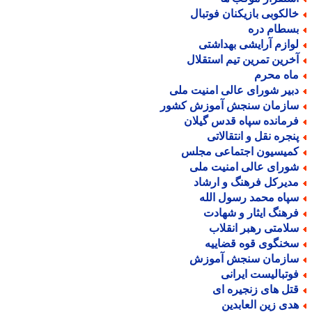
الکوبی بازیکنان فوتبال
سطام دره
وازم آرایشی بهداشتی
خرین تمرین تیم استقلال
اه محرم
بیر شورای عالی امنیت ملی
ازمان سنجش آموزش کشور
رمانده سپاه قدس گیلان
نجره نقل و انتقالاتی
میسیون اجتماعی مجلس
ورای عالی امنیت ملی
دیرکل فرهنگ و ارشاد
پاه محمد رسول الله
رهنگ ایثار و شهادت
لامتی رهبر انقلاب
خنگوی قوه قضاییه
ازمان سنجش آموزش
وتبالیست ایرانی
تل های زنجیره ای
دی زین العابدین