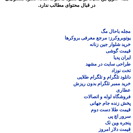
در قبال محتوای مطالب ندارد.
ه باحال مگ
وبروکرز: مرجع معرفی بروکرها
د شلوار جین زنانه
مت گوشی
ان پدیا
احی سایت در مشهد
 نوزاد
لود تلگرام و تلگرام طلایی
د ممبر تلگرام بدون ریزش
اری
شگاه لوله و اتصالات
 زنده جام جهانی
مت طلا دست دوم
ر اچ پی
ره وین تک
ت دلار امروز