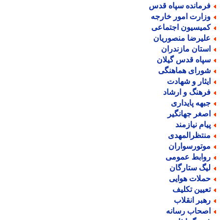
رمانده سپاه قدس
زارت امور خارجه
میسیون اجتماعی
لیرضا منصوریان
ستان مازندران
پاه قدس گیلان
ورای هماهنگی
یثار و شهادت
رهنگ و ارشاد
بهه پایداری
صغر جهانگیر
یام نیازمند
نتظرالمهدی
وتورسواران
وابط عمومی
یگ ستارگان
ملات هوایی
عیین تکلیف
هبر انقلاب
صحاب رسانه