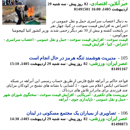
 آنلاین
-
اقتصادی
-
82 روز پیش - سه شنبه 29
شت 1405، 16:00
81491501
دنبال اعتصاب سراسری حمل و نقل عمومی در
راض به افزایش قیمت سوخت در کنیا، چهار نفر
در پایتخت کشته و بیش از 30 نفر دیگر زخمی شدند. وزیر کشور کنیا کیپچومبا
کومن، -
مت سوخت
-
افزایش قیمت سوخت
-
حمل و نقل عمومی
-
اعتصاب سراسری
-
راض
-
کنیا
-
افزایش قیمت
1
مدیریت هوشمند تنگه هرمز در حال انجام است
 ایران
-
ورزشی
-
82 روز پیش - سه شنبه 29 اردیبهشت 1405، 15:10
81491
عد حاکم بر آبراهه خلیج فارس از طریق حساب رسمی این آبراهه در شبکه
اجتماعی ایکس اعلام می شود. - 2 آشنایی با نشانه های تشنج در کودکان مزایای
 فرزندی برای مادران تلاش های دردناک ...
ریست های تکفیری
-
آمریکایی
-
افزایش قیمت سوخت
-
سخنگوی شورای شهر
ل و نقل عمومی
-
ناپایداری جوی
-
آبراهه
1
تصاویری از بمباران یک مجتمع مسکونی در لبنان
 ایران
-
ورزشی
-
82 روز پیش - سه شنبه 29 اردیبهشت 1405، 14:30
81490