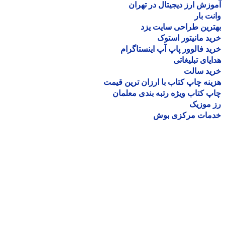
زش ارز دیجیتال در تهران
ت بار
رین طراحی سایت یزد
د مانیتور استوک
د فالوور پاپ آپ اینستاگرام
یای تبلیغاتی
ید سالت
نه چاپ کتاب با ارزان ترین قیمت
 کتاب ویژه رتبه بندی معلمان
موزیک
مات مرکزی بوش