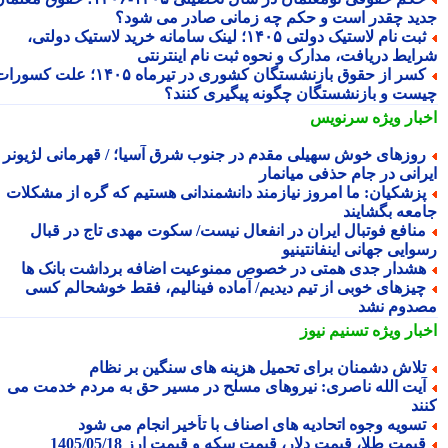
ید چقدر است و حکم چه زمانی صادر می شود؟
ثبت نام لاستیک دولتی ۱۴۰۵؛ لینک سامانه خرید لاستیک دولتی،
ایط دریافت، مدارک و نحوه ثبت نام اینترنتی
کسر از حقوق بازنشستگان کشوری در تیرماه ۱۴۰۵؛ علت کسورات
ست و بازنشستگان چگونه پیگیری کنند؟
بار ویژه
سرنویس
وزهای خوش سهیلی مقدم در جنوب شرق آسیا؛ / قهرمانی لژیونر
رانی در جام حذفی میانمار
زشکیان: ما امروز نیازمند دانشمندانی هستیم که گره از مشکلات
معه بگشایند
نافع فوتبال ایران در انفعال نیست/ سکوت مهدی تاج در قبال
ایی جهانی اینفانتینیو
شدار جدی همتی در خصوص ممنوعیت اضافه برداشت بانک ها
یزهای خوبی از تیم دیدیم/ آماده فینالیم، فقط خوشحالم کسی
دوم نشد
بار ویژه
تسنیم نیوز
لاش دشمنان برای تحمیل هزینه های سنگین بر نظام
یت الله ناصری: نیروهای مسلح در مسیر حق به مردم خدمت می
ند
سویه وجوه اتحادیه های اصناف با تأخیر انجام می شود
یمت طلا، قیمت دلار، قیمت سکه و قیمت ارز 1405/05/18