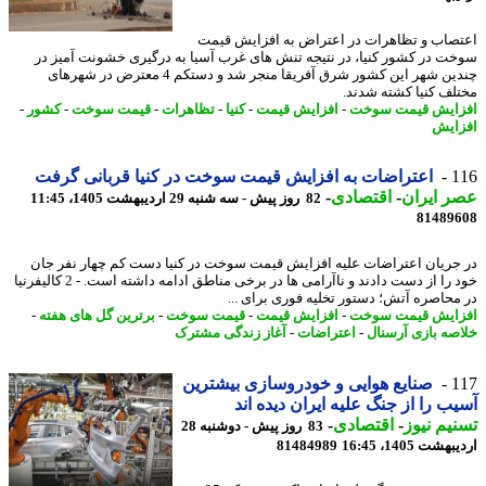
صاب و تظاهرات در اعتراض به افزایش قیمت
ت در کشور کنیا، در نتیجه تنش های غرب آسیا به درگیری خشونت آمیز در
چندین شهر این کشور شرق آفریقا منجر شد و دستکم 4 معترض در شهرهای
لف کنیا کشته شدند.
ایش قیمت سوخت
-
افزایش قیمت
-
کنیا
-
تظاهرات
-
قیمت سوخت
-
کشور
-
ایش
1
اعتراضات به افزایش قیمت سوخت در کنیا قربانی گرفت
 ایران
-
اقتصادی
-
82 روز پیش - سه شنبه 29 اردیبهشت 1405، 11:45
81489
جریان اعتراضات علیه افزایش قیمت سوخت در کنیا دست کم چهار نفر جان
خود را از دست دادند و ناآرامی ها در برخی مناطق ادامه داشته است. - 2 کالیفرنیا
محاصره آتش؛ دستور تخلیه فوری برای ...
ایش قیمت سوخت
-
افزایش قیمت
-
قیمت سوخت
-
برترین گل های هفته
-
صه بازی آرسنال
-
اعتراضات
-
آغاز زندگی مشترک
1
صنایع هوایی و خودروسازی بیشترین
ب را از جنگ علیه ایران دیده اند
یم نیوز
-
اقتصادی
-
83 روز پیش - دوشنبه 28
شت 1405، 16:45
81484989