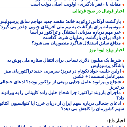
قابله با «فقر یادگیری» اولویت اصلی دولت است
بار فوتبال در صبح فوتبالی
ازگشت لوکاس ژوائو به خانه؛ مقصد جدید مهاجم سابق پرسپولیس
وسیمانه برای بازگشت به تیم ملی آفریقای جنوبی چقدر می گیرد؟
بر مهم درباره میزبانی استقلال و تراکتور در آسیا
ولاد برای بازگشت رضاییان شرط گذاشت
دافع سابق استقلال شاگرد منصوریان می شود؟
بار ویژه
ایونا نیوز
رط یک میلیون دلاری نساجی برای انتقال ستاره ملی پوش به
شگاه پرسپولیس
ولین جلسه جواد نکونام در تبریز؛ سرمربی جدید تراکتور پای میز
یرعامل نشست! + عکس
جاع و بیرانوند عامل جدایی ربیعی از تراکتور بودند؟ ادعای جنجالی
تبریز
اجرای بازوبند تراکتور؛ چرا شجاع خلیل زاده کاپیتانی را به بیرانوند
د؟
دعای جنجالی درباره سهم ایران از دریای خزر؛ آیا کنوانسیون آکتائو
م کشورمان را کاهش می دهد؟
ار داغ:
وسازی خبری رجانیوز درباره وضعیت سلامتی رهبر انقلاب+سند