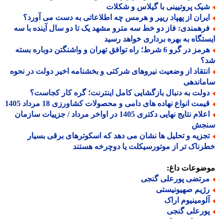
یک پروتیینی با گیلاس و شکلات
یران از پهپاد ریپر و هرمس چه اطلاعاتی به دست می آورد؟
رهمندی: فاز دو خط سه مترو مشهد یک تا دو سال آینده با سه
تگاه به بهره برداری خواهد رسید
هرمز در گرو 6 شرط؛ راه توافق تهران و واشنگتن دوباره بسته
؟
نتقاد از وضعیت نیروهای شرکتی و بخشنامه اخیر دولت در نحوه
ماندهی
ولت به دنبال بازگشایی کامل اینترنت؛ گره کار کجاست؟
یمت انواع نهاده های دامی و محصولات کشاورزی 18 مرداد 1405
اعلام نتایج نهایی دکتری 1405 در اواخر مرداد / جزییات سازمان
جش
جزیه و تحلیل ها نشان می دهد که اسکوترهای برقی بسیار
ناک تر از موتورسیکلت یا دوچرخه هستند
ضوعات داغ:
رتضی پورعلی گنجی
ژیم صهیونیستی
لومینیوم اراک
ورعلی گنجی