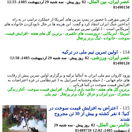
 ایران
-
بین الملل
-
82 روز پیش - سه شنبه 29 اردیبهشت 1405، 12:55
81490
س مورفی با حضور در پمپ بنزین های آمریکا از عملکرد ترامپ در به راه
اختن جنگ ایران انتقاد کرد و گفت: این هزینه ها در حال نابودکردن خانواده های
 است. - 2 اولین تمرین تیم ملی ...
یکا
-
آمریکایی
-
تروریست های تکفیری
-
برترین گل های هفته
-
افزایش قیمت
خت
-
خانواده
-
لیگ برتر پرتغال
1
اولین تمرین تیم ملی در ترکیه
 ایران
-
ورزشی
-
82 روز پیش - سه شنبه 29 اردیبهشت 1405، 12:50
81490
د کاروان تیم ملی ایران به آنتالیا ترکیه و برگزاری اولین تمرین پیش از رقابت
های جام جهانی - 2 حمله وحشیانه اسراییل به 3 غیرنظامی در غزه اعتراضات به
ایش قیمت سوخت در کنیا قربانی ...
رین گل های هفته
-
خلاصه بازی آرسنال
-
افزایش قیمت سوخت
-
آغاز زندگی
ترک
-
مرز ایران و عراق
-
لیگ برتر پرتغال
-
تیم ملی
1
اعتراض به افزایش قیمت سوخت در
کنیا؛ 4 نفر کشته و بیش از 30 تن مجروح
ند
بتر
-
بین الملل
-
82 روز پیش - سه شنبه 29
شت 1405، 12:02
81489759