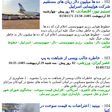
1
ده ها میلیون دلار زیان های مستقیم
ت هواپیمایی اسراییل
یم نیوز
-
اقتصادی
-
81 روز پیش - چهارشنبه
81501171
ط هوایی رژیم صهیونیستی اعلام کرد که ده ها
یون دلار به خاطر تبعات جنگ علیه ایران زیان دیده
. - خطوط هوایی رژیم صهیونیستی اعلام کرد که ده ها میلیون دلار به خاطر
ت جنگ علیه ...
ون دلار
-
میلیون
-
رژیم صهیونیستی
-
دلار
-
صهیونیستی
-
اسراییل
-
خطوط
یی
1
خاطره جالب ویسی از شباهت به پپ
 ایران
-
ورزشی
-
82 روز پیش - سه شنبه 29 اردیبهشت 1405، 16:35
81491
در این ویدئو، خاطراه جالب ویسی از شباهت به پپ را بشنوید. - 2 تصاویری از
اران یک مجتمع مسکونی در لبنان آشنایی با نشانه های تشنج در کودکان مزایای
 فرزندی برای مادران تلاش های ...
ریست های تکفیری
-
آمریکایی
-
افزایش قیمت سوخت
-
سخنگوی شورای شهر
ل و نقل عمومی
-
ناپایداری جوی
-
تمرین تیم ملی
1
ببینید | اعتراضات به قیمت سوخت در
ا