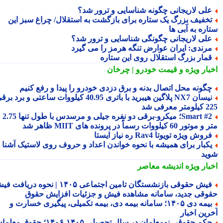
لی لاریجانی چگونه شناسایی و ترور شد؟
خفیف بزرگ یک ستاره برای بازگشت به استقلال/ چراغ سبز این
اره به آبی ها
لی لاریجانی چگونگی شناسایی و ترور شد؟
رندی: ایران عوارض تنگه هرمز را می گیرد
مار بزرگ استقلال روی این ستاره
بار ویژه
و قیمت خودرو | چرخان
گونه محل اتصال بدنه و برق دزدی خودرو را پیدا و رفع کنیم
نیسان NX7 پلاگین هیبرید با باتری 40.95 کیلووات ساعتی و برد برقی
 معرفی شد
Smart #2؛ میکرو-برقی دو نفره جیلی و مرسدس با طول تنها 2.75
ور 60 کیلووات رسماً در پرونده های MIIT ظاهر شد
روش ویژه تویوتا Rav4 ره نیاز ایستا
کبار برای همیشه با نحوه خواندن اعداد و حروف روی لاستیک آشنا
ید
بار ویژه
اندیشه معاصر
فیش حقوقی بازنشستگان تامین اجتماعی ۱۴۰۵ | نحوه دریافت فیش
وقی جدید، سامانه مشاهده فیش و جزئیات افزایش حقوق
بیمه دی ۱۴۰۵؛ سامانه بیمه دی، بیمه تکمیلی، پیگیری خسارت و
رین اخبار
حکم حقوقی نومعلمان در سال تحصیلی ۱۴۰۵-۱۴۰۶؛ حقوق معلمان