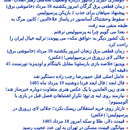
ان قطعی برق گرگان امروز یکشنبه 18 مرداد (خاموشی برق)
شنهاد سپاهان برای جذب 2 بازیکن پرسپولیس
قوط وحشتناک آسانسور در پاساژ علاءالدین / کابین مرگ به
قه منفی سه رفت
عدا می گویم چرا به پرسپولیس نرفتم
ک کشور دیگر به «توافق مکه» می پیوندد| ترکیه خیال ایران را
حت کرد
ان قطعی برق زنجان امروز یکشنبه 18 مرداد (خاموشی برق)
لالی لای زرورق در پرسپولیس! (عکس)
ویدیو| خلاصه بازی بارسلونا مقابل ناتینگام و اودینزه/ تورنمنت 45
قه ای!
امل اصلی قتل حمیدرضا رجب زاده دستگیر شد
ل ابجد | فال ابجد فردا دوشنبه 19 مرداد ماه 1405
دی زین العابدین با یک عکس هنری متفاوت دوباره خبرساز شد!
یازمند روی لبه ی تیغ؛ تکرارِ اشتباهاتِ فصل قبل در بازی با
مینیوم!
ارتار روی خرید استقلالی ریسک نکرد؛/ جلالی لای زرورق در
سپولیس! (عکس)
مت دلار، طلا و سکه امروز 18 مرداد 1405
یانگین قیمت مسکن در تهران به این عدد عجیب رسید