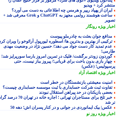
نتاگون ویدیوی «گوی های سرد» مرموز بر فراز خلیج عمان را
تشر کرد + ویدیو
یران از پهپاد ریپر و هرمس چه اطلاعاتی به دست می آورد؟
ساعت هوشمند رولمی مجهز به ChatGPT و Grok معرفی شد +
ویر
بار ویژه
رونگار
دافع جوان بعثت به چادرملو پیوست
رکیبی از بهترین و بدترین ها/ اسطوره لیورپول آرائوخو را ویران کرد!
دم تمدید کار دست جواد می دهد؛/ حسین نژاد در وضعیت مهدی
رمی!
وردون زودتر برگشت/ فلیک در تمرین امروز بارسا سورپرایز شد!
هار بازی بدون باخت برای قربانی؛/ پیروز بباز نیست، حتی
سپولیس! (عکس)
بار ویژه
اقتصاد آزاد
منیت معیشتی بازنشستگان در خطر است
فاوت ثبت شرکت حسابداری با ثبت موسسه حسابداری چیست؟
عضی بازیکنان در حد پیراهن استقلال نبودند
خبر تلخ برای مستاجران تهرانی ؛ اجاره خانه در تهران 70 درصد گران
 شد
کس| بیک ایمانوردی در جوانی و در کنار پسران اش؛ دهه 50
بار ویژه
روز نو