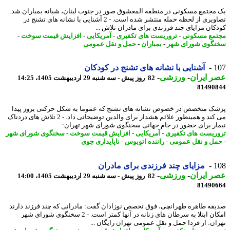
مجتمع مسکونی در منطقه المعشوق صور در جنوب لبنان، شبانه بمباران شد.
تصاویری از لحظه حمله منتشر شده است. - 2 آشنایی با نشانه های تشنج در
کان مزایای چند فرزندی برای مادران تلاش ...
مع مسکونی
-
تروریست های تکفیری
-
آمریکایی
-
افزایش قیمت سوخت
-
گوی شورای شهر
-
بمباران
-
حمل و نقل عمومی
1
آشنایی با نشانه های تشنج در کودکان
 ایران
-
ورزشی
-
82 روز پیش - سه شنبه 29 اردیبهشت 1405، 14:25
81490
ک متخصص در خصوص نشانه های تشنج که عموما به شکل حرکتی بروز پیدا
می کند و همینطور علائم هشدار برای والدین توضیحاتی داد. - 2 تلاش های دردناک
ار برای حضور در جام جهانی سخنگوی شورای شهر تهران:
ریست های تکفیری
-
آمریکایی
-
افزایش قیمت سوخت
-
سخنگوی شورای شهر
ل و نقل عمومی
-
راننده اتوبوس
-
ناپایداری جوی
1
مزایای چند فرزندی برای مادران
 ایران
-
ورزشی
-
82 روز پیش - سه شنبه 29 اردیبهشت 1405، 14:00
81490
قه طاهره طهرانچی، فوق تخصص نوزادان گفت: مادرانی که چند فرزند دارند
امکان ابتلا به سرطان های زنانه در آنها کمتر است. - 2 سخنگوی شورای شهر
ان: از فردا حمل و نقل عمومی تهران رایگان ...