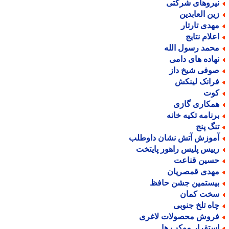
یروهای شرکتی
ین العابدین
هدی تارتار
علام نتایج
حمد رسول الله
هاده های دامی
وفی شیخ داز
رانک لینکش
وت
مکاری گازی
رنامه تکیه خانه
نگ پنج
موزش آتش نشان داوطلب
ییس پلیس راهور پایتخت
سین قناعت
هدی قمصریان
یستمین جشن حافظ
خت کمان
اه تلخ جنوبی
روش محصولات لاغری
ستقرار موکب ها