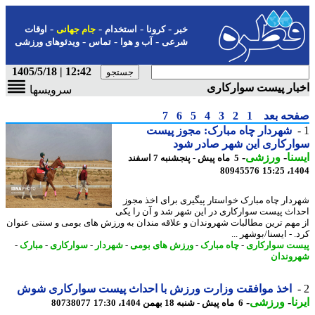
-
-
-
-
خبر
کرونا
استخدام
جام جهانی
اوقات
-
-
-
شرعی
آب و هوا
تماس
ویدئوهای ورزشی
12:42 | 1405/5/18
ار پیست سوارکاری
سرویسها
حه بعد
1
2
3
4
5
6
7
شهردار چاه مبارک: مجوز پیست
رکاری این شهر صادر شود
نا
-
ورزشی
-
5 ماه پیش - پنجشنبه 7 اسفند
80945576
1404
دار چاه مبارک خواستار پیگیری برای اخذ مجوز
اث پیست سوارکاری در این شهر شد و آن را یکی
مهم ترین مطالبات شهروندان و علاقه مندان به ورزش های بومی و سنتی عنوان
 - ایسنا/بوشهر ...
ت سوارکاری
-
چاه مبارک
-
ورزش های بومی
-
شهردار
-
سوارکاری
-
مبارک
-
وندان
اخذ موافقت وزارت ورزش با احداث پیست سوارکاری شوش
ا
-
ورزشی
-
6 ماه پیش - شنبه 18 بهمن 1404، 17:30
80738077