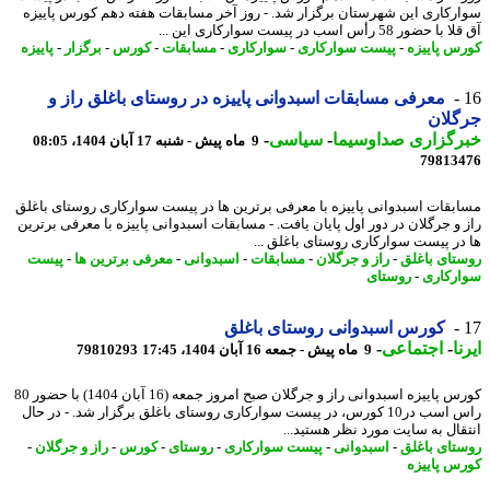
رکاری این شهرستان برگزار شد. - روز آخر مسابقات هفته دهم کورس پاییزه
حضور 58 رأس اسب در پیست سوارکاری این ...
س پاییزه
-
پیست سوارکاری
-
سوارکاری
-
مسابقات
-
کورس
-
برگزار
-
پاییزه
معرفی مسابقات اسبدوانی پاییزه در روستای باغلق راز و
گلان
رگزاری صداوسیما
-
سیاسی
-
9 ماه پیش - شنبه 17 آبان 1404، 08:05
79813
بقات اسبدوانی پاییزه با معرفی برترین ها در پیست سوارکاری روستای باغلق
 و جرگلان در دور اول پایان یافت. - مسابقات اسبدوانی پاییزه با معرفی برترین
در پیست سوارکاری روستای باغلق ...
تای باغلق
-
راز و جرگلان
-
مسابقات
-
اسبدوانی
-
معرفی برترین ها
-
پیست
رکاری
-
روستای
کورس اسبدوانی روستای باغلق
ا
-
اجتماعی
-
9 ماه پیش - جمعه 16 آبان 1404، 17:45
79810293
کورس پاییزه اسبدوانی راز و جرگلان صبح امروز جمعه (16 آبان 1404) با حضور 80
راس اسب در10 کورس، در پیست سوارکاری روستای باغلق برگزار شد. - در ﺣﺎل
ﻘﺎل ﺑﻪ ﺳﺎﯾﺖ ﻣﻮرد ﻧﻈﺮ ﻫﺴﺘﯿﺪ...
تای باغلق
-
اسبدوانی
-
پیست سوارکاری
-
روستای
-
کورس
-
راز و جرگلان
-
س پاییزه