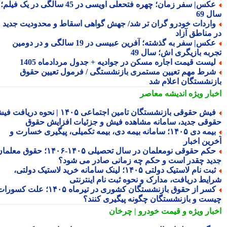
عکس| سفر زمان؛ چهره فتحعلی اویسی در 45 سالگی در یک فیلم؛
 69
اردات خودرو گران تر شد/ جهش گواهی اسقاط و محدودیت جدید
 مناطق آزاد
عکس| سفر به گذشته؛ آفرین عبیسی در 19 سالگی و در دومین
ربه بازیگری اش؛ سال 49
یست قیمت اجاره مسکن در جوادیه + جدول مردادماه 1405
رط مهم تعیین مستمری بازنشستگی / فرمول تعیین حقوق
زنشستگان اعلام شد
بار ویژه
اندیشه معاصر
فیش حقوقی بازنشستگان تامین اجتماعی ۱۴۰۵ | نحوه دریافت فیش
وقی جدید، سامانه مشاهده فیش و جزئیات افزایش حقوق
بیمه دی ۱۴۰۵؛ سامانه بیمه دی، بیمه تکمیلی، پیگیری خسارت و
رین اخبار
حکم حقوقی نومعلمان در سال تحصیلی ۱۴۰۵-۱۴۰۶؛ حقوق معلمان
ید چقدر است و حکم چه زمانی صادر می شود؟
ثبت نام لاستیک دولتی ۱۴۰۵؛ لینک سامانه خرید لاستیک دولتی،
ایط دریافت، مدارک و نحوه ثبت نام اینترنتی
کسر از حقوق بازنشستگان کشوری در تیرماه ۱۴۰۵؛ علت کسورات
ست و بازنشستگان چگونه پیگیری کنند؟
بار ویژه
و قیمت خودرو | چرخان