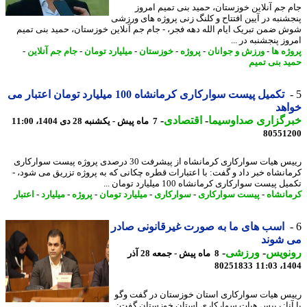
 جم آنلاین خوزستان، حمید بنی تمیم امروز
شنبه در آیین افتتاح و کلنگ زنی پروژه های ورزشی
 ضمن تبریک ایام الله دهه فجر، - جام جم آنلاین خوزستان، حمید بنی تمیم
ز پنجشنبه در ...
ژه ها
-
ورزش و جوانان
-
پروژه
-
خوزستان
-
میلیارد تومان
-
جام جم آنلاین
-
د بنی تمیم
تکمیل پیست سوارکاری کرمانشاه 100 میلیارد تومان اعتبار می
هد
رگزاری صداوسیما
-
اقتصادی
-
7 ماه پیش - یکشنبه 28 دی 1404، 11:00
80551
رییس هیات سوارکاری کرمانشاه از پیشرفت 30 درصدی پروژه پیست سوارکاری
انشاه خبر داد و گفت: با اعتبارات قطره چکانی که به پروژه تزریق می شود، -
 پیست سوارکاری کرمانشاه 100 میلیارد تومان ...
انشاه
-
پیست سوارکاری
-
سوارکاری
-
میلیارد تومان
-
پروژه
-
میلیارد
-
اعتبار
اسب های ما به صورت غیرقانونی صادر
 شوند
نویس
-
ورزشی
-
8 ماه پیش - جمعه 28 آذر
80251833
1404
س هیات سوارکاری استان خوزستان در گفت وگو
آنا: رییس هیات سوارکاری استان خوزستان گفت: