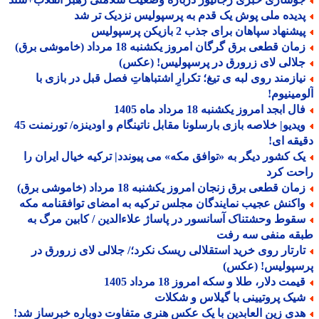
دیده ملی پوش یک قدم به پرسپولیس نزدیک تر شد
شنهاد سپاهان برای جذب 2 بازیکن پرسپولیس
ان قطعی برق گرگان امروز یکشنبه 18 مرداد (خاموشی برق)
لالی لای زرورق در پرسپولیس! (عکس)
یازمند روی لبه ی تیغ؛ تکرارِ اشتباهاتِ فصل قبل در بازی با
مینیوم!
ل ابجد امروز یکشنبه 18 مرداد ماه 1405
ویدیو| خلاصه بازی بارسلونا مقابل ناتینگام و اودینزه/ تورنمنت 45
قه ای!
ک کشور دیگر به «توافق مکه» می پیوندد| ترکیه خیال ایران را
حت کرد
ان قطعی برق زنجان امروز یکشنبه 18 مرداد (خاموشی برق)
اکنش عجیب نمایندگان مجلس ترکیه به امضای توافقنامه مکه
قوط وحشتناک آسانسور در پاساژ علاءالدین / کابین مرگ به
قه منفی سه رفت
ارتار روی خرید استقلالی ریسک نکرد؛/ جلالی لای زرورق در
سپولیس! (عکس)
مت دلار، طلا و سکه امروز 18 مرداد 1405
یک پروتیینی با گیلاس و شکلات
دی زین العابدین با یک عکس هنری متفاوت دوباره خبرساز شد!