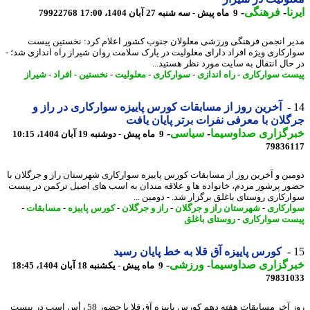
ا
-
فرهنگی
-
9 ماه پیش - سه شنبه 27 آبان 1404، 17:00
79922768
ر انجمن فرهنگی ورزشی معلولان جنوب کشور اعلام کرد: نخستین پیست
رکاری ویژه افراد دارای معلولیت در پارک سلامت روان شیراز راه اندازی شد؛ -
ﺣﺎل اﻧﺘﻘﺎل ﺑﻪ ﺳﺎﯾﺖ ﻣﻮرد ﻧﻈﺮ ﻫﺴﺘﯿﺪ...
ت سوارکاری
-
راه اندازی
-
سوارکاری
-
معلولیت
-
نخستین
-
افراد
-
شیراز
آخرین روز از مسابقات کورس پاییزه سوارکاری در راز و
لان با معرفی نفرات برتر پایان یافت
رگزاری صداوسیما
-
سیاسی
-
9 ماه پیش - دوشنبه 19 آبان 1404، 10:15
79836
ین و آخرین روز از مسابقات کورس پاییزه سوارکاری شهرستان راز و جرگلان با
ر پرشور مردم، خانواده ها و علاقه مندان به اسب های اصیل ترکمن در پیست
رکاری روستای باغلق برگزار شد. - دومین ...
رکاری
-
شهرستان راز و جرگلان
-
راز و جرگلان
-
کورس پاییزه
-
مسابقات
-
ت سوارکاری
-
روستای باغلق
کورس پاییزه آق قلا به خط پایان رسید
رگزاری صداوسیما
-
ورزشی
-
9 ماه پیش - یکشنبه 18 آبان 1404، 18:45
79831
روز آخر مسابقات هفته دهم کورس پاییزه آق قلا با حضور 58 رأس اسب در پیست