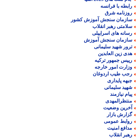
ابطه با فرانسه
وزنامه شرق
ازمان سنجش آموزش کشور
لامتی رهبر انقلاب
سانه های اسراییلی
ازمان سنجش آموزش
رور شهید سلیمانی
دی زین العابدین
ییس جمهور ترکیه
زارت امور خارجه
جب طیب اردوغان
بهه پایداری
هید سلیمانی
یام نیازمند
نتظرالمهدی
خرین وضعیت
زارش بازار
وابط عمومی
دافع امنیت
هبر انقلاب