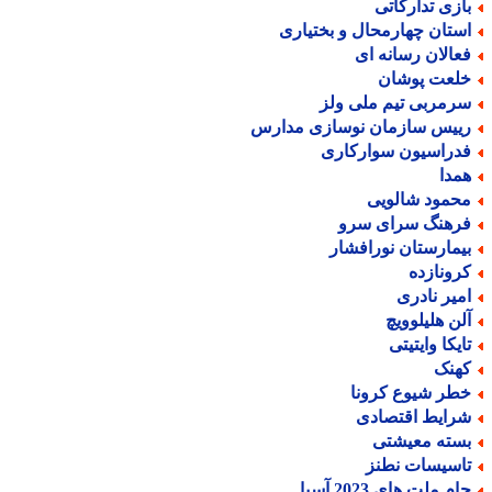
ازی تدارکاتی
ستان چهارمحال و بختیاری
عالان رسانه ای
لعت پوشان
رمربی تیم ملی ولز
ییس سازمان نوسازی مدارس
دراسیون سوارکاری
مدا
حمود شالویی
رهنگ سرای سرو
یمارستان نورافشار
رونازده
میر نادری
لن هلیلوویچ
ایکا وایتیتی
هنک
طر شیوع کرونا
رایط اقتصادی
سته معیشتی
اسیسات نطنز
م ملت های 2023 آسیا