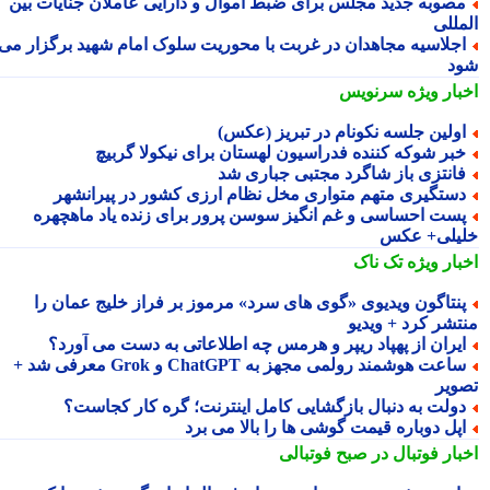
صوبه جدید مجلس برای ضبط اموال و دارایی عاملان جنایات بین
مللی
جلاسیه مجاهدان در غربت با محوریت سلوک امام شهید برگزار می
د
بار ویژه
سرنویس
ولین جلسه نکونام در تبریز (عکس)
بر شوکه کننده فدراسیون لهستان برای نیکولا گربیچ
انتزی باز شاگرد مجتبی جباری شد
ستگیری متهم متواری مخل نظام ارزی کشور در پیرانشهر
ست احساسی و غم انگیز سوسن پرور برای زنده یاد ماهچهره
یلی+ عکس
بار ویژه
تک ناک
نتاگون ویدیوی «گوی های سرد» مرموز بر فراز خلیج عمان را
تشر کرد + ویدیو
یران از پهپاد ریپر و هرمس چه اطلاعاتی به دست می آورد؟
ساعت هوشمند رولمی مجهز به ChatGPT و Grok معرفی شد +
ویر
ولت به دنبال بازگشایی کامل اینترنت؛ گره کار کجاست؟
پل دوباره قیمت گوشی ها را بالا می برد
بار فوتبال در صبح فوتبالی