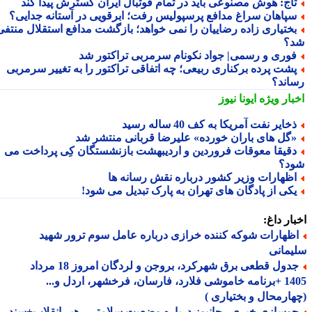
اج: هوش مصنوعی باید در تمام فوتبال ایران گسترش پیدا کند
پاهان سراغ مدافع پرسپولیس رفت؛ ابرقویی در آستانه جدایی؟
ختیاری زاده رضاییان را نمی خواهد؛ بازگشت مدافع استقلال منتفی
؟
وری و رسمی| جواد نکونام سرمربی تراکتور شد
شت پرده برکناری ربیعی؛ چه اتفاقی تراکتور را به تغییر سرمربی
اند؟
بار ویژه
ایونا نیوز
خایر نفت آمریکا به کف 40 ساله رسید
گل های باران خورده» علیرضا قربانی منتشر شد
قیقا معوقات فروردین و اردیبهشت بازنشستگان کِی پرداخت می
د؟
ظهارات وزیر کشور درباره نقش رسانه ها
کی از پادگان های تهران به پارک تبدیل می شود!
ار داغ:
ظهارات شوکه کننده خرازی درباره عامل سوم ترور شهید
مانی
جدول قطعی برق شهرکرد، بروجن و لردگان امروز 18 مرداد
1405 +برنامه خاموشی فلارد، فارسان، فرخشهر، اردل و...
ارمحال و بختیاری )
وسازی خبری رجانیوز درباره وضعیت سلامتی رهبر انقلاب+سند