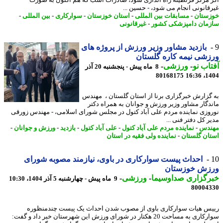
 مرکز قرنطینه راه اندازی شود، صادرات اسب که هم اکنون به صورت
قانونی انجام می شود، - حسین ...
ستان
-
مسابقات بین المللی
-
استان خوزستان
-
سوارکاری
-
بین المللی
-
مان دامپزشکی کشور
-
غیرقانونی
بازدید مشاور وزیر ورزش از پروژه های
شی نیمه کاره گلستان
اب نو
-
ورزشی
-
8 ماه پیش - پنجشنبه 20 آذر
80168175
1404
گزارش خبرگزاری برنا از استان گلستان ، مهندس
دگار مشاور وزیر ورزش و جوانان به همراه دکتر
وزی نماینده مردم علی آباد کتول در مجلس شورای اسلامی، - مهندس زورقی
 کل دفتر فنی ...
ندس
-
نماینده مردم علی آباد کتول
-
علی آباد کتول
-
بازدید
-
ورزش و جوانان
-
ان گلستان
-
نماینده ولی فقیه در استان
احداث پیست سوارکاری در باوی، نیازمند مصوبه شورای
زش خوزستان
رگزاری صداوسیما
-
ورزشی
-
9 ماه پیش - چهارشنبه 5 آذر 1404، 10:30
80004
س هیات سوارکاری باوی از مصوب شدن احداث یک پیست چندمنظوره
سوارکاری به مساحت 20 هکتار در شورای ورزش این شهرستان خبر داد و گفت: