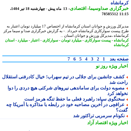
انشاه
رگزاری صداوسیما
-
اقتصادی
-
13 ماه پیش - چهارشنبه 18 تیر 1404،
78585512
11
مدیرکل ورزش و جوانان استان کرمانشاه از اختصاص 17 میلیارد تومان اعتبار به
 پیست سوارکاری کرمانشاه خبرداد . - به گزارش خبرگزاری صدا و سیما مرکز
انشاه ،مدیرکل ورزش و جوانان استان ...
انشاه
-
پیست سوارکاری
-
میلیارد تومان
-
سوارکاری
-
اعتبار
-
میلیارد
-
استان
انشاه
حه بعد
1
2
3
4
5
6
7
بار ویژه
روز نو
شف جانشین برای جلالی در تیم سهراب؛ خیال کادرفنی استقلال
حت شد
صوبه دولت برای ساماندهی نیروهای شرکتی هیچ دردی را دوا
واهد کرد
خنگوی سپاه: راهبرد فعلی ما حفظ تنگه هرمز است
راقچی در آخرین مصاحبه خود در رابطه با مذاکره با آمریکا چه
ت؟
کونام سرمربی تراکتور شد
بار ویژه
اقتصاد آزاد