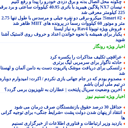
گونه محل اتصال بدنه و برق دزدی خودرو را پیدا و رفع کنیم
نیسان NX7 پلاگین هیبرید با باتری 40.95 کیلووات ساعتی و برد برقی
 معرفی شد
Smart #2؛ میکرو-برقی دو نفره جیلی و مرسدس با طول تنها 2.75
ور 60 کیلووات رسماً در پرونده های MIIT ظاهر شد
روش ویژه تویوتا Rav4 ره نیاز ایستا
کبار برای همیشه با نحوه خواندن اعداد و حروف روی لاستیک آشنا
ید
بار ویژه
رونگار
راقچی تکلیف مذاکرات را یکسره کرد
ادثه ناگوار برای سرمربی لیگ برتری
لنسکی برای دریافت موشک پاتریوت دست به دامن آلمان و لهستان
صدوم بودم که در جام جهانی بازی نکردم / اکرت: امیدوارم دوباره
 تیم ملی ایران باشم
خرین وضعیت سریال پایتخت | عطاران به تلویزیون برمی گردد؟
بار ویژه
تسنیم نیوز
اقل 30 درصد حقوق بازنشستگان صرف درمان می شود
نتقاد از پنهان شدن دولت پشت «شرایط جنگی» برای توجیه گرانی
ازدید وزیر ارتباطات و فناوری اطلاعات از خبرگزاری تسنیم