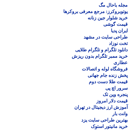
ه باحال مگ
وبروکرز: مرجع معرفی بروکرها
د شلوار جین زنانه
مت گوشی
ان پدیا
احی سایت در مشهد
 نوزاد
لود تلگرام و تلگرام طلایی
د ممبر تلگرام بدون ریزش
اری
شگاه لوله و اتصالات
 زنده جام جهانی
مت طلا دست دوم
ر اچ پی
ره وین تک
ت دلار امروز
زش ارز دیجیتال در تهران
ت بار
رین طراحی سایت یزد
د مانیتور استوک