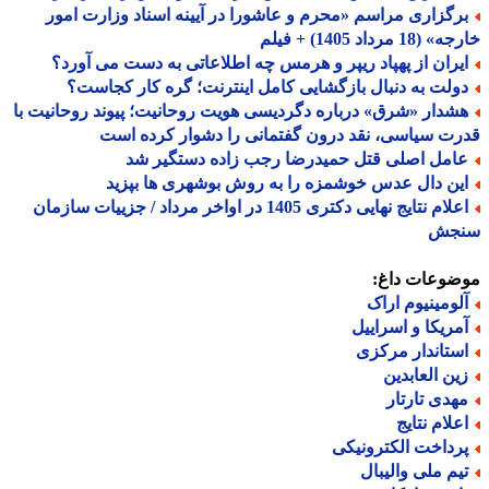
رگزاری مراسم «محرم و عاشورا در آیینه اسناد وزارت امور
18 مرداد 1405) + فیلم
یران از پهپاد ریپر و هرمس چه اطلاعاتی به دست می آورد؟
ولت به دنبال بازگشایی کامل اینترنت؛ گره کار کجاست؟
شدار «شرق» درباره دگردیسی هویت روحانیت؛ پیوند روحانیت با
ت سیاسی، نقد درون گفتمانی را دشوار کرده است
امل اصلی قتل حمیدرضا رجب زاده دستگیر شد
ین دال عدس خوشمزه را به روش بوشهری ها بپزید
اعلام نتایج نهایی دکتری 1405 در اواخر مرداد / جزییات سازمان
جش
ضوعات داغ:
لومینیوم اراک
مریکا و اسراییل
ستاندار مرکزی
ین العابدین
هدی تارتار
علام نتایج
رداخت الکترونیکی
یم ملی والیبال