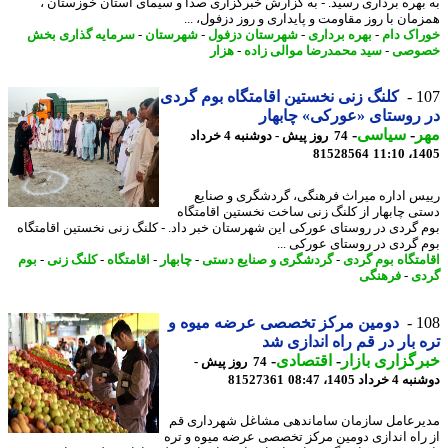
بهره برداری رسید. - به گزارش خبرگزاری صدا و سیمای استان خوزستان ،
مان با روز مقاومت و پایداری و روز دزفول، ...
اک دام
-
بهره برداری
-
شهرستان دزفول
-
شهرستان
-
سرمایه گذاری بخش
وصی
-
سید محمدرضا موالی زاده
-
هزار
1
کلنگ زنی نخستین اقامتگاه بوم گردی
روستای «عورکی» چابهار
ر
-
سیاسی
-
74 روز پیش - دوشنبه 4 خرداد
81528564
1405
س اداره میراث فرهنگی، گردشگری و صنایع
ی چابهار از کلنگ زنی ساخت نخستین اقامتگاه
 گردی در روستای عورکی این شهرستان خبر داد. - کلنگ زنی نخستین اقامتگاه
 گردی در روستای عورکی ...
متگاه بوم گردی
-
گردشگری و صنایع دستی
-
چابهار
-
اقامتگاه
-
کلنگ زنی
-
بوم
ی
-
فرهنگی
1
دومین مرکز تخصصی عرضه میوه و
 بار در قم راه اندازی شد
گزاری بازار
-
اقتصادی
-
74 روز پیش -
داد 1405، 08:47
81527361
رعامل سازمان ساماندهی مشاغل شهرداری قم
راه اندازی دومین مرکز تخصصی عرضه میوه و تره