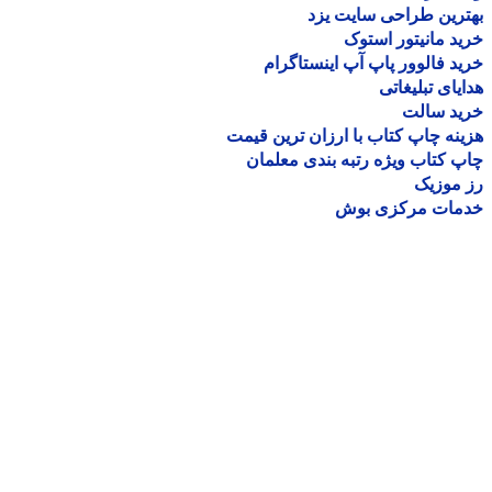
رین طراحی سایت یزد
د مانیتور استوک
د فالوور پاپ آپ اینستاگرام
یای تبلیغاتی
ید سالت
نه چاپ کتاب با ارزان ترین قیمت
 کتاب ویژه رتبه بندی معلمان
موزیک
مات مرکزی بوش