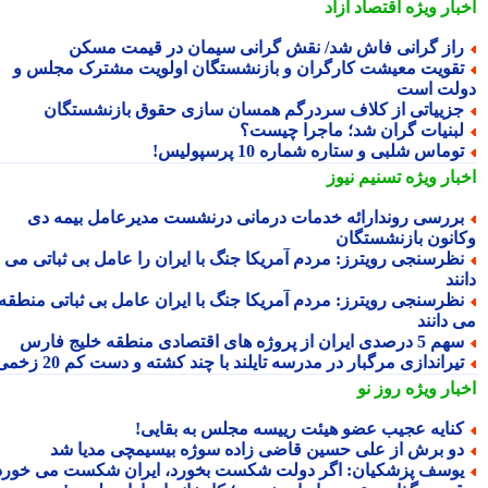
بار ویژه
اقتصاد آزاد
از گرانی فاش شد/ نقش گرانی سیمان در قیمت مسکن
قویت معیشت کارگران و بازنشستگان اولویت مشترک مجلس و
لت است
زییاتی از کلاف سردرگم همسان سازی حقوق بازنشستگان
بنیات گران شد؛ ماجرا چیست؟
وماس شلبی و ستاره شماره 10 پرسپولیس!
بار ویژه
تسنیم نیوز
ررسی روندارائه خدمات درمانی درنشست مدیرعامل بیمه دی
انون بازنشستگان
ظرسنجی رویترز: مردم آمریکا جنگ با ایران را عامل بی ثباتی می
ند
ظرسنجی رویترز: مردم آمریکا جنگ با ایران عامل بی ثباتی منطقه
 دانند
5 درصدی ایران از پروژه های اقتصادی منطقه خلیج فارس
یراندازی مرگبار در مدرسه تایلند با چند کشته و دست کم 20 زخمی
بار ویژه
روز نو
نایه عجیب عضو هیئت رییسه مجلس به بقایی!
و برش از علی حسین قاضی زاده سوژه بیسیمچی مدیا شد
وسف پزشکیان: اگر دولت شکست بخورد، ایران شکست می خورد