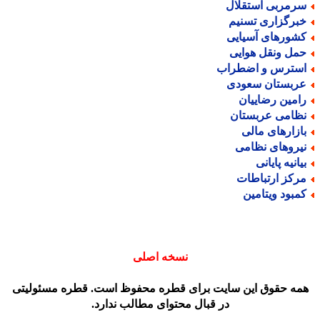
رمربی استقلال
برگزاری تسنیم
شورهای آسیایی
مل ونقل هوایی
سترس و اضطراب
ربستان سعودی
امین رضاییان
ظامی عربستان
ازارهای مالی
یروهای نظامی
یانیه پایانی
رکز ارتباطات
مبود ویتامین
نسخه اصلی
مه حقوق این سایت برای قطره محفوظ است. قطره مسئولیتی
در قبال محتوای مطالب ندارد.