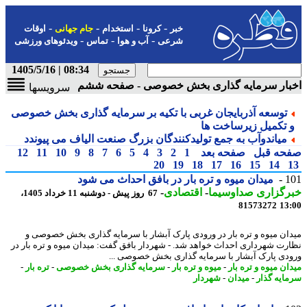
-
-
-
-
خبر
کرونا
استخدام
جام جهانی
اوقات
-
-
-
شرعی
آب و هوا
تماس
ویدئوهای ورزشی
08:34 | 1405/5/16
بار سرمایه گذاری بخش خصوصی - صفحه ششم
سرویسها
توسعه آذربایجان غربی با تکیه بر سرمایه گذاری بخش خصوصی
 تکمیل زیرساخت ها
میاندوآب به جمع تولیدکنندگان بزرگ صنعت الیاف می پیوندد
حه قبل
صفحه بعد
1
2
3
4
5
6
7
8
9
10
11
12
20
19
18
17
16
15
14
1
میدان میوه و تره بار در بافق احداث می شود
رگزاری صداوسیما
-
اقتصادی
-
67 روز پیش - دوشنبه 11 خرداد 1405،
81573272
13
ان میوه و تره بار در ورودی پارک آبشار با سرمایه گذاری بخش خصوصی و
رت شهرداری احداث خواهد شد. - شهردار بافق گفت: میدان میوه و تره بار در
دی پارک آبشار با سرمایه گذاری بخش خصوصی ...
ان میوه و تره بار
-
میوه و تره بار
-
سرمایه گذاری بخش خصوصی
-
تره بار
-
ایه گذار
-
میدان
-
شهردار