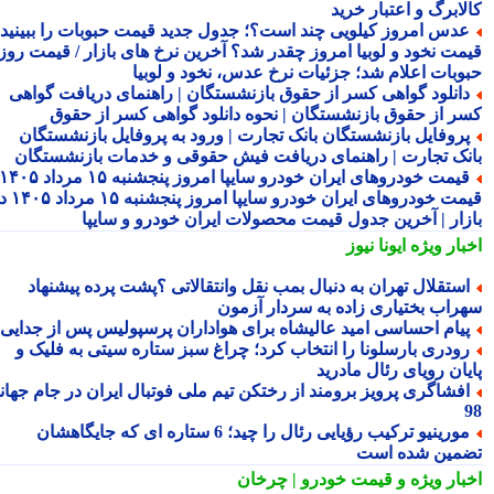
لابرگ و اعتبار خرید
دس امروز کیلویی چند است؟؛ جدول جدید قیمت حبوبات را ببینید /
مت نخود و لوبیا امروز چقدر شد؟ آخرین نرخ های بازار / قیمت روز
وبات اعلام شد؛ جزئیات نرخ عدس، نخود و لوبیا
انلود گواهی کسر از حقوق بازنشستگان | راهنمای دریافت گواهی
ر از حقوق بازنشستگان | نحوه دانلود گواهی کسر از حقوق
روفایل بازنشستگان بانک تجارت | ورود به پروفایل بازنشستگان
نک تجارت | راهنمای دریافت فیش حقوقی و خدمات بازنشستگان
قیمت خودروهای ایران خودرو سایپا امروز پنجشنبه ۱۵ مرداد ۱۴۰۵ |
قیمت خودروهای ایران خودرو سایپا امروز پنجشنبه ۱۵ مرداد ۱۴۰۵ در
زار | آخرین جدول قیمت محصولات ایران خودرو و سایپا
بار ویژه
ایونا نیوز
ستقلال تهران به دنبال بمب نقل وانتقالاتی ؟پشت پرده پیشنهاد
راب بختیاری زاده به سردار آزمون
یام احساسی امید عالیشاه برای هواداران پرسپولیس پس از جدایی
ودری بارسلونا را انتخاب کرد؛ چراغ سبز ستاره سیتی به فلیک و
یان رویای رئال مادرید
فشاگری پرویز برومند از رختکن تیم ملی فوتبال ایران در جام جهانی
مورینیو ترکیب رؤیایی رئال را چید؛ 6 ستاره ای که جایگاهشان
مین شده است
بار ویژه
و قیمت خودرو | چرخان