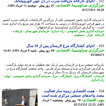
1
احیای کارخانه بازیافت سرب در دل کویر خوروبیابانک
رگزاری صداوسیما
-
اقتصادی
-
67 روز پیش - دوشنبه 11 خرداد 1405،
81571811
10
سرمایه گذاری بخش خصوصی یکی از بزرگترین کارخانجات بازیافت سرب کشور
در شهر فرخی خوروبیابانک در زمینی به مساحت 10 هزار متر مربع راه اندازی شده
. - به گزارش خبرگزاری صداوسیما، مرکزاصفهان ؛
ایه گذاری بخش خصوصی
-
راه اندازی
-
فرماندار شهرستان
-
بازیافت
-
خانه
-
هزار
-
مستقیم
1
احیای کشتارگاه مرغ لارستان پس از 10 سال
رگزاری صداوسیما
-
اقتصادی
-
69 روز پیش - شنبه 9 خرداد 1405، 14:45
81560
واحد صنعتی مرغ در لارستان پس از یک دهه تعطیلی به چرخه تولید بازگشت. -
گزارش خبرگزاری صدا و سیمای مرکز فارس ، واحد صنعتی کشتارگاه مرغ در
ان لارستان که نزدیک به 10 سال از چرخه ...
ستان
-
کشتارگاه مرغ
-
کشتارگاه
-
مرغ
-
سرمایه گذاری بخش خصوصی
-
تولید
-
 اندازی
1
همت اقتصادی زمینه ساز فعالیت
دد واحدهای صنعتی مرکزی شده است
ر
-
اقتصادی
-
70 روز پیش - پنجشنبه 7 خرداد
81551352
1405