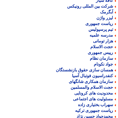
افه سیار
رکت بین المللی رونیکس
بگرمک
یزر واژن
یاست جمهوری
یم پرسپولیس
درسه علمیه
زار تومانی
جت الاسلام
ییس جمهوری
ازمان نظام
واد نکونام
مسان سازی حقوق بازنشستگان
نفدراسیون فوتبال آسیا
ازمان همکاری شانگهای
جت الاسلام والمسلمین
حدودیت های کرونایی
سئولیت های اجتماعی
هراب بختیاری زاده
یاست جمهوری ترکیه
حمدجواد حسین نژاد