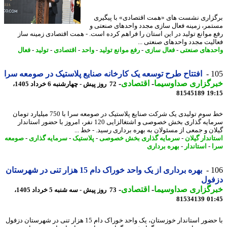
زاری نشست های «همت اقتصادی» با پیگیری
مر، زمینه فعال سازی مجدد واحدهای صنعتی و
 موانع تولید در این استان را فراهم کرده است. - همت اقتصادی زمینه ساز
لیت مجدد واحدهای صنعتی ...
دهای صنعتی
-
فعال سازی
-
رفع موانع تولید
-
واحد
-
اقتصادی
-
تولید
-
فعال
1
افتتاح طرح توسعه یک کارخانه صنایع پلاستیک در صومعه سرا
رگزاری صداوسیما
-
اقتصادی
-
72 روز پیش - چهارشنبه 6 خرداد 1405،
81545189
19
خط سوم تولیدی یک شرکت صنایع پلاستیک در صومعه سرا با 750 میلیارد تومان
سرمایه گذاری بخش خصوصی و اشتغالزایی 120 نفر، امروز با حضور استاندار
ان و جمعی از مسئولان به بهره برداری رسید. - خط ...
اندار گیلان
-
سرمایه گذاری بخش خصوصی
-
پلاستیک
-
سرمایه گذاری
-
صومعه
-
استاندار
-
بهره برداری
1
بهره برداری از یک واحد خوراک دام 15 هزار تنی در شهرستان
فول
رگزاری صداوسیما
-
اقتصادی
-
73 روز پیش - سه شنبه 5 خرداد 1405،
81534139
01
با حضور استاندار خوزستان، یک واحد خوراک دام 15 هزار تنی در شهرستان دزفول