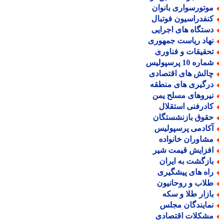
وتورسواری بانوان
نفدراسیون فوتبال
ستگاه های اجرایی
هاد ریاست جمهوری
حقیقات و فناوری
اره 10 پرسپولیس
الش های اقتصادی
رگیری های منطقه
یروهای مسلح یمن
ادرفنی استقلال
قوق بازنشستگان
کادمی پرسپولیس
شاوران خانواده
فزایش قیمت شیر
ازگشت به ایران
اه های پیشگیری
لاب و روحانیون
ازار طلا و سکه
مایندگان مجلس
شکلات اقتصادی