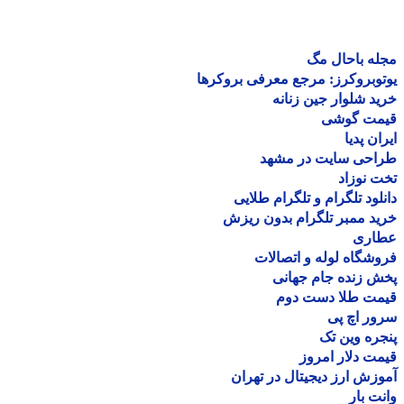
ه باحال مگ
وبروکرز: مرجع معرفی بروکرها
د شلوار جین زنانه
مت گوشی
ان پدیا
احی سایت در مشهد
 نوزاد
لود تلگرام و تلگرام طلایی
د ممبر تلگرام بدون ریزش
اری
شگاه لوله و اتصالات
 زنده جام جهانی
مت طلا دست دوم
ر اچ پی
ره وین تک
ت دلار امروز
زش ارز دیجیتال در تهران
ت بار