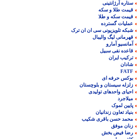
تاره آرژانتینی
یمت طلا و سکه
یمت سکه و طلا
ملیات گسترده
بکه تلویزیونی سی ان ان ترک
هرمانی لیگ والیبال
مانسیو آمارو
اعده نفی سبیل
رکیب ایران
ادان
FAT
وکس حرفه ای
لزله سیستان و بلوچستان
حیای واحدهای تولیدی
یلاجرد
ایین لموک
نیاد تعاون زندانیان
حمد حسن باقری شکیب
نان موفق
ضا فیض بخش