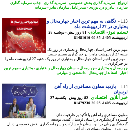
واج
-
سرمایه گذاری بخش خصوصی
-
سرمایه گذاری
-
جذب سرمایه گذاری
-
مان بنادر و دریانوردی
-
مدیرعامل سازمان بنادر
-
سرمایه
1
نگاهی به مهم ترین اخبار چهارمحال و
ی در 27 اردیبهشت ماه
یم نیوز
-
اقتصادی
-
81 روز پیش - دوشنبه 28
شت 1405، 09:35
81481616
 ترین اخبار استان چهارمحال و بختیاری در روز یک
شنبه 27 اردیبهشت ماه را در خبرگزاری تسنیم ببینید.
- مهم ترین اخبار استان چهارمحال و بختیاری در روز یک شنبه 27 اردیبهشت ماه را
برگزاری ...
رمحال و بختیاری
-
چهارمحال
-
استان چهارمحال و بختیاری
-
بختیاری
-
مهم ترین
ر
-
استاندار چهارمحال
-
دانشجویان مهارتی
1
بازدید معاون مسافری از راه آهن
ستان
 آنلاین
-
اقتصادی
-
82 روز پیش - یکشنبه 27
شت 1405، 20:05
81479236
ون مسافری راه آهن با تأکید بر ظرفیت های
رده گردشگری در استان لرستان گفت: توسعه
شگری ریلی در این استان با مشارکت و سرمایه گذاری بخش خصوصی دنبال
شود. - معاون مسافری راه آهن ...