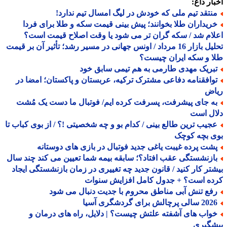
ار داغ:
نتقد تیم ملی که خودش در لیگ امسال تیم ندارد!
ریداران طلا بخوانند؛ پیش بینی قیمت سکه و طلا برای فردا
ام شد / سکه گران تر می شود یا وقت اصلاح قیمت است؟
تحلیل بازار 16 مرداد / اونس جهانی در مسیر رشد؛ تأثیر آن بر قیمت
 و سکه ایران چیست؟
بریک مهدی طارمی به هم تیمی سابق خود
وافقنامه دفاعی مشترک ترکیه، عربستان و پاکستان؛ امضا در
اض
ه جای پیشرفت، پسرفت کرده ایم/ فوتبال ما دست یک مُشت
ال است
جیب ترین طالع بینی / کدام بو و چه شخصیتی !؟ / از بوی کباب تا
ی بچه کوچک
شت پرده غیبت یاغی جدید فوتبال در بازی های دوستانه
ازنشستگی عقب افتاد؟؛ سابقه بیمه شما تعیین می کند چند سال
تر کار کنید / قانون جدید چه تغییری در زمان بازنشستگی ایجاد
ده است؟ + جدول کامل افزایش سنوات
فع تنش آبی مناطق محروم با جدیت دنبال می شود
الی پرچالش برای گردشگری آسیا
واب های آشفته علتش چیست؟ | دلایل، راه های درمان و
شگیری