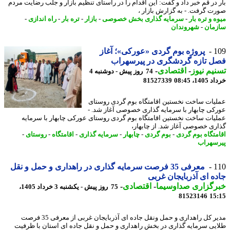
 در قم خبر داد و گفت: این اقدام را در راستای تنظیم بازار و جلب رضایت مردم
ت گرفت. - به گزارش بازار ،
 و تره بار
-
سرمایه گذاری بخش خصوصی
-
بازار
-
تره بار
-
راه اندازی
-
مان
-
شهروندان
1
پروژه بوم گردی «عورکی»؛ آغاز
ل تازه گردشگری در پیرسهراب
یم نیوز
-
اقتصادی
-
74 روز پیش - دوشنبه 4
14، 08:45
81527339
یات ساخت نخستین اقامتگاه بوم گردی روستای
کی چابهار با سرمایه گذاری خصوصی آغاز شد. -
یات ساخت نخستین اقامتگاه بوم گردی روستای عورکی چابهار با سرمایه
ری خصوصی آغاز شد. از چابهار،
متگاه بوم گردی
-
بوم گردی
-
چابهار
-
سرمایه گذاری
-
اقامتگاه
-
روستای
-
سهراب
1
معرفی 35 فرصت سرمایه گذاری در راهداری و حمل و نقل
ه ای آذربایجان غربی
رگزاری صداوسیما
-
اقتصادی
-
75 روز پیش - یکشنبه 3 خرداد 1405،
81523146
15
مدیر کل راهداری و حمل ونقل جاده ای آذربایجان غربی از معرفی 35 فرصت
یی سرمایه گذاری در بخش راهداری و حمل و نقل جاده ای استان با ظرفیت