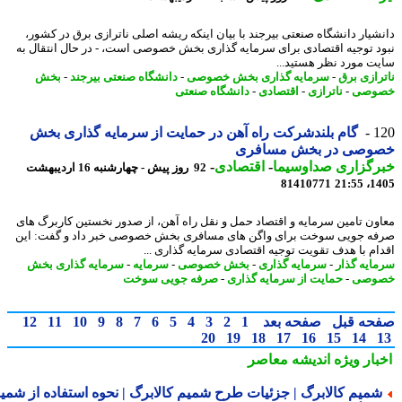
شیار دانشگاه صنعتی بیرجند با بیان اینکه ریشه اصلی ناترازی برق در کشور،
د توجیه اقتصادی برای سرمایه گذاری بخش خصوصی است، - در ﺣﺎل اﻧﺘﻘﺎل ﺑﻪ
ﺖ ﻣﻮرد ﻧﻈﺮ ﻫﺴﺘﯿﺪ...
رازی برق
-
سرمایه گذاری بخش خصوصی
-
دانشگاه صنعتی بیرجند
-
بخش
وصی
-
ناترازی
-
اقتصادی
-
دانشگاه صنعتی
1
گام بلندشرکت راه آهن در حمایت از سرمایه گذاری بخش
وصی در بخش مسافری
رگزاری صداوسیما
-
اقتصادی
-
92 روز پیش - چهارشنبه 16 اردیبهشت
81410771
1405
ون تامین سرمایه و اقتصاد حمل و نقل راه آهن، از صدور نخستین کاربرگ های
ه جویی سوخت برای واگن های مسافری بخش خصوصی خبر داد و گفت: این
ام با هدف تقویت توجیه اقتصادی سرمایه گذاری ...
ایه گذار
-
سرمایه گذاری
-
بخش خصوصی
-
سرمایه
-
سرمایه گذاری بخش
وصی
-
حمایت از سرمایه گذاری
-
صرفه جویی سوخت
حه قبل
صفحه بعد
1
2
3
4
5
6
7
8
9
10
11
12
20
19
18
17
16
15
14
بار ویژه
اندیشه معاصر
میم کالابرگ | جزئیات طرح شمیم کالابرگ | نحوه استفاده از شمیم