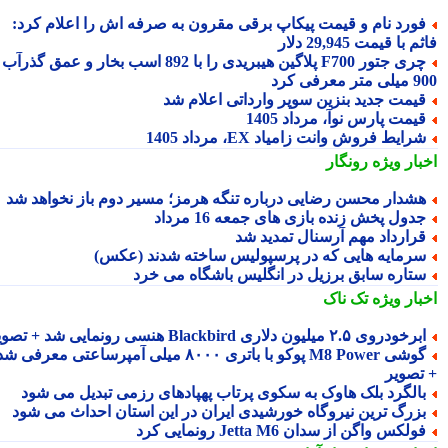
ورد نام و قیمت پیکاپ برقی مقرون به صرفه اش را اعلام کرد:
 با قیمت 29,945 دلار
چری جتور F700 پلاگین هیبریدی را با 892 اسب بخار و عمق گذرآب
 معرفی کرد
یمت جدید بنزین سوپر وارداتی اعلام شد
یمت پارس نوآ، مرداد 1405
رایط فروش وانت زامیاد EX، مرداد 1405
بار ویژه
رونگار
شدار محسن رضایی درباره تنگه هرمز؛ مسیر دوم باز نخواهد شد
دول پخش زنده بازی های جمعه 16 مرداد
رارداد مهم آرسنال تمدید شد
رمایه هایی که در پرسپولیس ساخته شدند (عکس)
تاره سابق برزیل در انگلیس باشگاه می خرد
بار ویژه
تک ناک
رخودروی ۲.۵ میلیون دلاری Blackbird هنسی رونمایی شد + تصویر
گوشی M8 Power پوکو با باتری ۸۰۰۰ میلی آمپرساعتی معرفی شد
تصویر
الگرد بلک هاوک به سکوی پرتاب پهپادهای رزمی تبدیل می شود
زرگ ترین نیروگاه خورشیدی ایران در این استان احداث می شود
ولکس واگن از سدان Jetta M6 رونمایی کرد