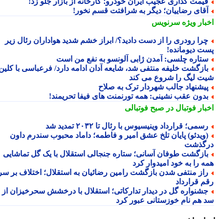
یمت گذاری عجیب ایران خودرو؛ کارخانه از بازار جلو زد!
قای رضاییان؛ دیگر به شرافتت قسم نخور!
بار ویژه
سرنویس
را رودری را از دست دادید؟/ ابراز خشم شدید هواداران رئال زیر
ت دیومانده!
تاره چلسی: آمدن ژابی آلونسو به نفع من است
ازگشت خلیفه منتفی شد، شایعه آدان ادامه دارد/ فرعباسی با کلین
ت لیگ را شروع می کند
یشنهاد جالب شهردار ترک به صلاح
دون عقب نشینی: همه تورنمنت های فیفا تحریمند!
بار فوتبال در صبح فوتبالی
سمی؛ قرارداد وینیسیوس با رئال تا ۲۰۳۲ تمدید شد
ویدئو) پایان تلخ عشق امیر و فاطمه؛ داماد محبوب سندرم داون
گذشت
ازگشت طوفان آسانی؛ ستاره جنجالی استقلال با یک گل تماشایی
ه را به خود امیدوار کرد
از منتفی شدن بازگشت رامین رضائیان به استقلال؛ اختلاف بر سر
م قرارداد
شنواره گل در دیدار تدارکاتی؛ استقلال با درخشش سحرخیزان از
 هم نام خوزستانی عبور کرد