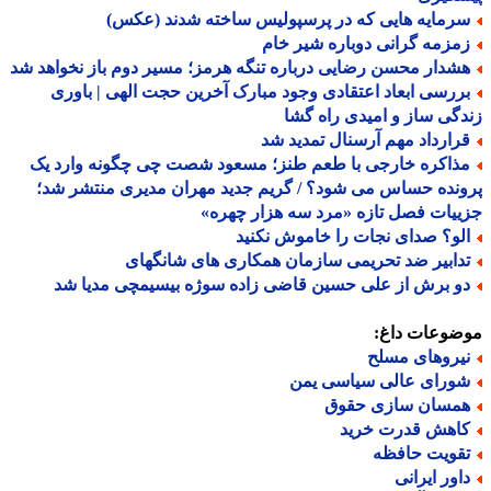
رمایه هایی که در پرسپولیس ساخته شدند (عکس)
مزمه گرانی دوباره شیر خام
شدار محسن رضایی درباره تنگه هرمز؛ مسیر دوم باز نخواهد شد
ررسی ابعاد اعتقادی وجود مبارک آخرین حجت الهی | باوری
گی ساز و امیدی راه گشا
رارداد مهم آرسنال تمدید شد
ذاکره خارجی با طعم طنز؛ مسعود شصت چی چگونه وارد یک
نده حساس می شود؟ / گریم جدید مهران مدیری منتشر شد؛
یات فصل تازه «مرد سه هزار چهره»
لو؟ صدای نجات را خاموش نکنید
دابیر ضد تحریمی سازمان همکاری های شانگهای
و برش از علی حسین قاضی زاده سوژه بیسیمچی مدیا شد
ضوعات داغ:
یروهای مسلح
ورای عالی سیاسی یمن
مسان سازی حقوق
اهش قدرت خرید
قویت حافظه
اور ایرانی