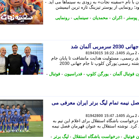
 با نام «سفینه نجات» به زودی به سینماها می آید. -
؛ رونمایی از پوستر تیزینگ تازه ترین انیمیشن
 پوستر
-
اکران
-
محمدیان
-
سینمایی
-
رونمایی
ی آلمان شد
81943015
ادی رسمی، مسئولیت هدایت مانشافت تا پایان جام
جهانی 2030 را به یورگن کلوپ سپرد. نوشته رسمی:یورگن کلوپ تا جام جهانی 2030
 فوتبال آلمان
-
یورگن کلوپ
-
فدراسیون
-
فوتبال
-
صل نیمه تمام لیگ برتر ایران معرفی می
81942800
درخواست باشگاه استقلال برای اعلام این تیم به
کرد. نوشته استقلال به عنوان قهرمان فصل نیمه
 فوتبال
-
درخواست باشگاه استقلال
-
لیگ برتر
-