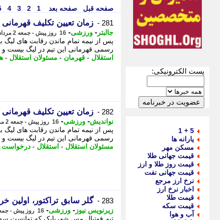
صفحه قبل
صفحه بعد
1
2
3
4
5
زمان تعیین تکلیف قهرمانی 
281 -
-
-
جالبتر
ورزشی
16 روز پیش - جمعه 2 مرداد 1405، 21:02
پس از نیمه تمام ماندن رقابت های لیگ ب
رسمی قهرمانی این تیم در لیگ بیست و پن
استقلال
-
قهرمان
-
مسئولان استقلال
-
ه
پست الکترونیکی:
زمان تعیین تکلیف قهرمانی 
282 -
-
-
نواندیش
ورزشی
16 روز پیش - جمعه 2 مرداد 1405، 20:41
پس از نیمه تمام ماندن رقابت های لیگ ب
5 + 1
رسمی قهرمانی این تیم در لیگ بیست و پن
یارانه ها
مسئولان استقلال
-
استقلال
-
درخواست با
مسکن مهر
قیمت جهانی طلا
قیمت روز طلا و ارز
قیمت جهانی نفت
نرخ ارز مرجع
اخبار نرخ ارز
قیمت طلا
گلر سابق تراکتور، اولین خر
283 -
قیمت سکه
-
-
زیرنویس نیوز
ورزشی
16 روز پیش - جمعه 2 مرداد 1405، 20:38
آب و هوا
تیم فوتبال مس شهربابک که توانست سه ه