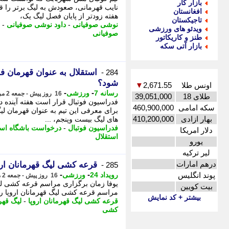
بازار کار
نایب قهرمانی، صعودش به لیگ برتر را 
افغانستان
هفته زودتر از پایان فصل لیگ یک،
تاجیکستان
نوشی صوفیانی
-
داود نوشی صوفیانی
-
ویدئو های ورزشی
صوفیانی
طنز و کاریکاتور
بازار آتی سکه
استقلال به عنوان قهرمان ف
284 -
شود؟
اونس طلا
2,671.55
▼
-
-
رسانه 7
ورزشی
16 روز پیش - جمعه 2 مرداد 1405، 20:05
طلای 18
39,051,000
فدراسیون فوتبال قرار است هفته آینده
سکه امامی
460,900,000
برای معرفی این تیم به عنوان قهرمان لی
بهار ازادی
410,200,000
های لیگ بیست وپنجم، ...
فدراسیون فوتبال
-
درخواست باشگاه است
دلار امریکا
استقلال
یورو
لیر ترکیه
درهم امارات
قرعه کشی لیگ قهرمانان ا
285 -
-
-
پوند انگلیس
رویداد 24
ورزشی
16 روز پیش - جمعه 2 مرداد 1405، 19:17
بیت کویین
مراسم قرعه کشی لیگ قهرمانان اروپا را
بیشتر + کد نمایش
قرعه کشی لیگ قهرمانان اروپا
-
لیگ قهرم
کشی