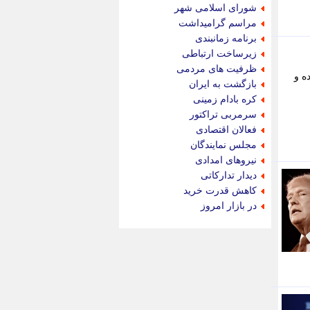
جام جم
شورای اسلامی شهر
جدید پرس
مراسم گرامیداشت
جماران
برنامه زمانبندی
جوان ایرانی
زیرساخت ارتباطی
جهان مانا
ظرفیت های مردمی
ه و
جهان نگر
بازگشت به ایران
جهان نیوز
کره بادام زمینی
چطور
سرمربی تراکتور
چمپیونات
فعالان اقتصادی
چمدون
مجلس نمایندگان
چه خبر
نیروهای امدادی
حادثه 24
دیدار تدارکاتی
حرف تو
کاهش قدرت خرید
حوادث پلاس
در بازار امروز
حوزه نیوز
خبر آنلاین
خبر جنوب
خبر سیاسی
خبر گردون
خبر ورزشی
خبرجو