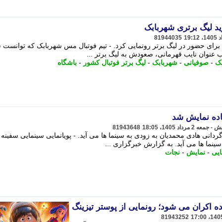
ید لیگ برتری شهربابک
81944035
برای حضور در لیگ برتر رونمایی کرد. - تیم فوتبال مس شهربابک که توانست 
ب عنوان نایب قهرمانی، صعودش به لیگ برتر ...
ک
-
صوفیانی
-
شهربابک
-
لیگ برتر فوتبال کشور
-
باشگاه
اده نمایش شد
81943648
ردانی هادی محمدیان به زودی به سینما ها می آید. - پویانمایی سینمایی سفینه
ینما ها می آید. به گزارش خبرگزاری ...
ایی
-
نمایش
-
نجات
ه اکران می شود؛ رونمایی از پوستر تیزینگ
81943252