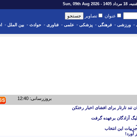
اد 1405 - Sun, 09th Aug 2026
عنوان
تصاویر
-
-
-
-
-
-
-
-
ورزشی
فرهنگی
پزشکی
علمی
فناوری
حوادث
بین الملل
اس
بروزرسانی: 12:40
د تارتار برای افشای اخبار رختکن
یگ آزادگان برعهده گرفت
زییات این انتخاب
 آورد!