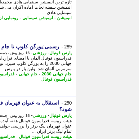
تازه ترین انیمیشن سینمایی هادی محمدیان
انیمیشن سفینه نجات آماده اکران می شود
سینمایی هادی ...
انیمیشن
-
انیمیشن سینمایی
-
رونمایی از
رسمی:یورگن کلوپ تا جام جهانی 2030 سرمرب
289 -
-
-
پارس فوتبال
ورزشی
16 روز پیش - جمعه 2 مرداد 1405، 16:22
فدراسیون فوتبال آلمان با امضای قرارد
سرمربی آلمان شد اولین بار در پارس ...
جام جهانی 2030
-
جام جهانی
-
فدراسیون
فدراسیون فوتبال
استقلال به عنوان قهرمان ف
290 -
شود؟
-
-
پارس فوتبال
ورزشی
16 روز پیش - جمعه 2 مرداد 1405، 15:47
هیئت رییسه فدراسیون فوتبال هفته آینده 
عنوان قهرمان لیگ برتر را بررسی خواهد 
تمام لیگ برتر ایران ...
هیئت رییسه فدراسیون فوتبال
-
فدراسیون