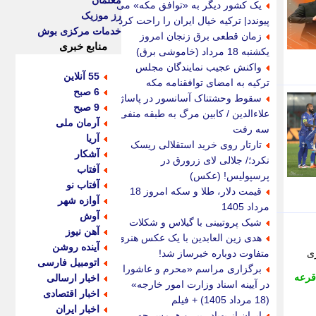
معلمان
یک کشور دیگر به «توافق مکه» می
رز موزیک
پیوندد| ترکیه خیال ایران را راحت کرد
خدمات مرکزی بوش
زمان قطعی برق زنجان امروز
منابع خبری
یکشنبه 18 مرداد (خاموشی برق)
واکنش عجیب نمایندگان مجلس
55 آنلاین
ترکیه به امضای توافقنامه مکه
6 صبح
سقوط وحشتناک آسانسور در پاساژ
9 صبح
علاءالدین / کابین مرگ به طبقه منفی
آرمان ملی
سه رفت
آریا
تارتار روی خرید استقلالی ریسک
آشکار
نکرد؛/ جلالی لای زرورق در
آفتاب
پرسپولیس! (عکس)
آفتاب نو
قیمت دلار، طلا و سکه امروز 18
آوازه شهر
مرداد 1405
آوش
شیک پروتیینی با گیلاس و شکلات
آهن نیوز
هدی زین العابدین با یک عکس هنری
آینده روشن
مان برگزاری
متفاوت دوباره خبرساز شد!
اتومبیل فارسی
برگزاری مراسم «محرم و عاشورا
قرعه
اخبار ارسالی
در آیینه اسناد وزارت امور خارجه»
اخبار اقتصادی
(18 مرداد 1405) + فیلم
اخبار ایران
ایران از پهپاد ریپر و هرمس چه