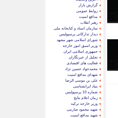
پویه آنلاین
گزارش بازار
پیام نفت
روابط عمومی
تابناک
مدافع امنیت
تازه نیوز
رهبر انقلاب
تبیان
سازمان اسناد و کتابخانه ملی
تجارت نیوز
دیدار تدارکاتی پرسپولیس
تحریریه
شورای اسلامی شهر مشهد
ترابر نیوز
وزیر اسبق امور خارجه
ترفندباز
جمهوری اسلامی ایران
تریبون اقتصاد
تجلیل از خبرنگاران
تسنیم نیوز
فعالیت های اقتصادی
تک ناک
محمدجواد حسین نژاد
تکراتو
شهدای مدافع امنیت
توریسم آنلاین
علی بن موسی الرضا
تولید نیوز
بنیاد ایرانشناسی
تیتر فوری
شماره 10 پرسپولیس
تیکنا
زمان اعلام نتایج
جاب ویژن
وزیر خارجه ترکیه
جار نیوز
شهید محمود صارمی
جالبتر
شهید مدافع امنیت