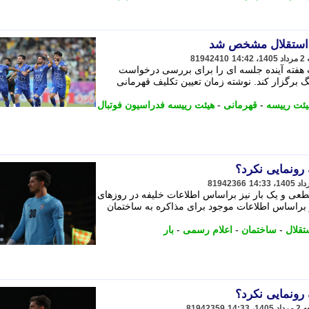
ی استقلال مشخص شد
81942410
 هفته آینده جلسه ای را برای بررسی درخواست
 برگزار کند. نوشته زمان تعیین تکلیف قهرمانی
یئت رییسه
-
قهرمانی
-
هیئت رییسه فدراسیون فوتبال
 رونمایی نکرد؟
81942366
طعی و یک بار نیز براساس اطلاعات خلیفه در روزهای
ز براساس اطلاعات موجود برای مذاکره به ساختمان
تقلال
-
ساختمان
-
اعلام رسمی
-
بار
 رونمایی نکرد؟
81942359