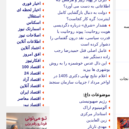
اخبار فوری
اطلاعاتی به دست می آورد؟
اخبار لحظه ای
دولت به دنبال بازگشایی کامل
استقلال
اینترنت؛ گره کار کجاست؟
اسکناس
هشدار «شرق» درباره دگردیسی
سه
اسمارتک نیوز
هویت روحانیت؛ پیوند روحانیت با
اصلاحات نیوز
قدرت سیاسی، نقد درون گفتمانی را
اطلاعات آنلاین
دشوار کرده است
اعتماد آنلاین
عامل اصلی قتل حمیدرضا رجب
افق امروز
زاده دستگیر شد
افکارنیوز
این دال عدس خوشمزه را به روش
اقتصاد 100
بوشهری ها بپزید
اقتصاد 24
اعلام نتایج نهایی دکتری 1405 در
 نجات
اقتصاد آزاد
اواخر مرداد / جزییات سازمان سنجش
اقتصاد آنلاین
اقتصاد ایران
موضوعات داغ:
اقتصاد معاصر
رژیم صهیونیستی
اقتصاد نیوز
آلومینیوم اراک
اکو ایران
استاندار مرکزی
اکوفارس
زین العابدین
اکونگار
مهدی تارتار