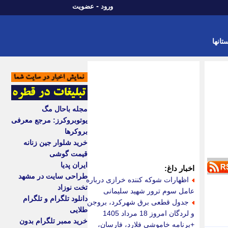
-
ورود
عضویت
تانها
مجله باحال مگ
یوتوبروکرز: مرجع معرفی
بروکرها
خرید شلوار جین زنانه
قیمت گوشی
ایران پدیا
اخبار داغ:
طراحی سایت در مشهد
اظهارات شوکه کننده خرازی درباره
تخت نوزاد
عامل سوم ترور شهید سلیمانی
دانلود تلگرام و تلگرام
جدول قطعی برق شهرکرد، بروجن
طلایی
و لردگان امروز 18 مرداد 1405
خرید ممبر تلگرام بدون
+برنامه خاموشی فلارد، فارسان،