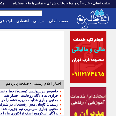
-
-
-
-
-
صفحه اصلی
خبر
آب و هوا
اوقات شرعی
تماس با ما
استخدام
یکشنبه، 18 مرد
-
-
-
صفحه اصلی
سیاسی
اقتصادی
اجتماعی
اخبار اعلام رسمی - صفحه پانزدهم
جاسوس پرسپولیس کیست؟/ خط و نشان تن
خرازی به دادگاه روحانیت احضار شد
مجتبی جباری هدایت جزیره قشم را در ل
رسمی: کاپیتان مس رفسنجان در شیراز
مجتبی جباری سرمربی تیم جزیره شد؛ ج
دراگان اسکوچیچ اشک تراکتوری ها را در