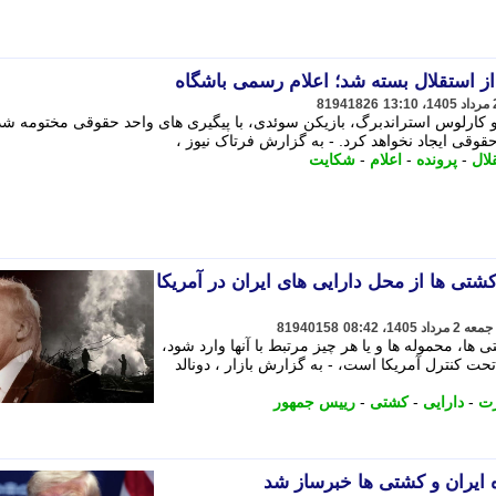
ز استقلال بسته شد؛ اعلام رسمی باشگاه
81941826
 کارلوس استراندبرگ، بازیکن سوئدی، با پیگیری های واحد حقوقی مختومه شد
قوقی ایجاد نخواهد کرد. - به گزارش فرتاک نیوز ،
لال
-
پرونده
-
اعلام
-
شکایت
تی ها از محل دارایی های ایران در آمریکا
81940158
ا، محموله ها و یا هر چیز مرتبط با آنها وارد شود،
تحت کنترل آمریکا است، - به گزارش بازار ، دونالد
ت
-
دارایی
-
کشتی
-
رییس جمهور
 ایران و کشتی ها خبرساز شد