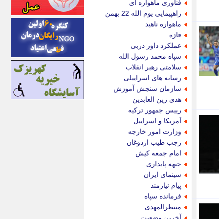
فناوری ماهواره ای
اینتیتر
راهپیمایی یوم الله 22 بهمن
ایونا نیوز
ماهواره ناهید
بازتاب آنلاین
فازه
باشگاه خبرنگاران
عملکرد داور دربی
باغستان نیوز
سپاه محمد رسول الله
بامبوک
سلامتی رهبر انقلاب
ببین و بخون
رسانه های اسراییلی
بدینسان
سازمان سنجش آموزش
بنکر
هدی زین العابدین
بیت ران
رییس جمهور ترکیه
پارس فوتبال
آمریکا و اسراییل
پارسینه
وزارت امور خارجه
پارسینه پلاس
رجب طیب اردوغان
پاز آنلاین
امام جمعه کیش
پاس گل
جبهه پایداری
پانا
سینمای ایران
پرتو نیوز
پیام نیازمند
پرسون
فرمانده سپاه
پنجره نیوز
منتظرالمهدی
پویامگ
آخرین وضعیت