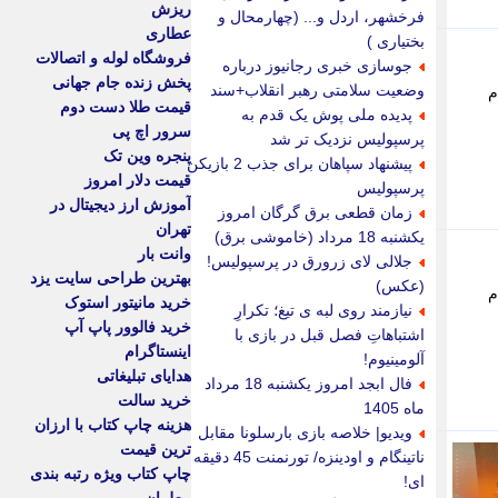
ریزش
فرخشهر، اردل و... (چهارمحال و
عطاری
بختیاری )
فروشگاه لوله و اتصالات
جوسازی خبری رجانیوز درباره
پخش زنده جام جهانی
وضعیت سلامتی رهبر انقلاب+سند
م
قیمت طلا دست دوم
پدیده ملی پوش یک قدم به
سرور اچ پی
پرسپولیس نزدیک تر شد
پنجره وین تک
پیشنهاد سپاهان برای جذب 2 بازیکن
قیمت دلار امروز
پرسپولیس
آموزش ارز دیجیتال در
زمان قطعی برق گرگان امروز
تهران
یکشنبه 18 مرداد (خاموشی برق)
وانت بار
جلالی لای زرورق در پرسپولیس!
بهترین طراحی سایت یزد
(عکس)
م
خرید مانیتور استوک
نیازمند روی لبه ی تیغ؛ تکرارِ
خرید فالوور پاپ آپ
اشتباهاتِ فصل قبل در بازی با
اینستاگرام
آلومینیوم!
هدایای تبلیغاتی
فال ابجد امروز یکشنبه 18 مرداد
خرید سالت
ماه 1405
هزینه چاپ کتاب با ارزان
ویدیو| خلاصه بازی بارسلونا مقابل
ترین قیمت
ناتینگام و اودینزه/ تورنمنت 45 دقیقه
چاپ کتاب ویژه رتبه بندی
ای!