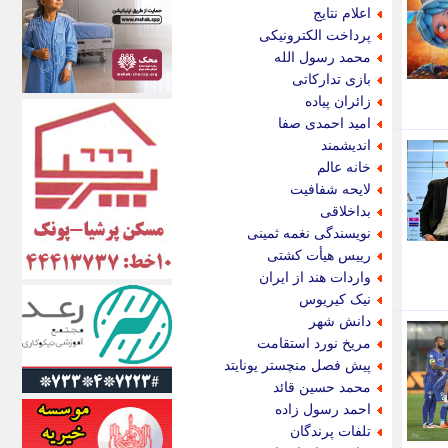
اکونیوز
اعلام نتایج
الف
پرداخت الکترونیکی
انتشار آنلاین
محمد رسول الله
اندیشه قرن
بازی تدارکاتی
اندیشه معاصر
زائران پیاده
اندیشه ها
امید احمدی صفا
انرژی پرس
اندیشمند
ای استخدام
خانه عالم
ایتنا
لایحه شفافیت
ایراف
بداخلاقی
ایران آرت
نویسندگی نغمه ثمینی
ایران آنلاین
رییس هیأت کشتی
ایران زندگی
واردات هند از ایران
ایران فوری
نیک کیریوس
ایرانی روز
دانش شهر
ایرانیتال
مریخ نورد استقامت
ایرنا
پیش فصل منچستر یونایتد
ایسکانیوز
محمد حسین قائد
ایسنا
احمد رسول زاده
ایکنا
تلفات پرندگان
ایلنا