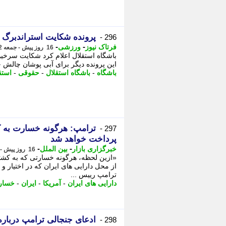
پرونده شکایت استراندبرگ ا
296 -
-
-
فرتاک نیوز
ورزشی
16 روز پیش - جمعه 2 مرداد 1405، 13:10
باشگاه استقلال اعلام کرد شکایت سرخیو
این پرونده دیگر برای آبی پوشان چالش ح
باشگاه
-
باشگاه استقلال
-
حقوقی
-
استق
ترامپ: هرگونه خسارت به کش
297 -
پرداخت خواهد شد
-
-
خبرگزاری بازار
بین الملل
16 روز پیش - جمعه 2 مرداد 1405، 08:42
«ازین لحظه، هرگونه خسارتی که به کشتی ه
از محل دارایی های ایران که در اختیار و 
ترامپ رییس ...
دارایی های ایران
-
آمریکا
-
ایران
-
خسار
ادعای جنجالی ترامپ درباره
298 -