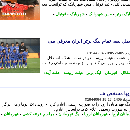
قطعی کند، - تیم فوتبال مس شهربابک که توانست سه
لیگ برتر
-
مس شهربابک
-
شهربابک
-
فوتبال
-
صل نیمه تمام لیگ برتر ایران معرفی می
81944294
 در نشست هیئت رییسه، درخواست باشگاه استقلال
گ برتر را بررسی کند. پس از نیمه تمام ماندن رقابت
قلال
-
قهرمان
-
لیگ برتر
-
هیئت رییسه
-
هفته آینده
-
روپا مشخص شد
81944066
یوفا زمان برگزاری مراسم قرعه کشی لیگ قهرمانان اروپا را به صورت رسمی اعلام کرد. - رویداد24 یوفا ز
 به صورت رسمی اعلام کرد. براساس اعلام ...
انان اروپا
-
قهرمانان اروپا
-
لیگ قهرمانان
-
مراسم قرعه کشی
-
قهرمانان
-