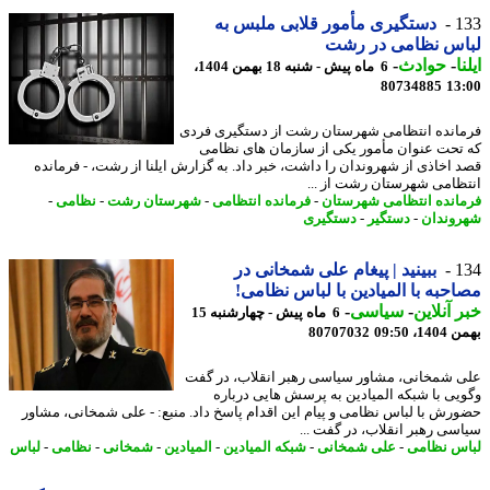
1
دستگیری مأمور قلابی ملبس به
اس نظامی در رشت
ا
-
حوادث
-
6 ماه پیش - شنبه 18 بهمن 1404،
80734885
13
انده انتظامی شهرستان رشت از دستگیری فردی
تحت عنوان مأمور یکی از سازمان های نظامی
 اخاذی از شهروندان را داشت، خبر داد. به گزارش ایلنا از رشت، - فرمانده
ظامی شهرستان رشت از ...
انده انتظامی شهرستان
-
فرمانده انتظامی
-
شهرستان رشت
-
نظامی
-
وندان
-
دستگیر
-
دستگیری
1
ببینید | پیغام علی شمخانی در
حبه با المیادین با لباس نظامی!
 آنلاین
-
سیاسی
-
6 ماه پیش - چهارشنبه 15
، 09:50
80707032
 شمخانی، مشاور سیاسی رهبر انقلاب، در گفت
یی با شبکه المیادین به پرسش هایی درباره
رش با لباس نظامی و پیام این اقدام پاسخ داد. منبع: - علی شمخانی، مشاور
سی رهبر انقلاب، در گفت ...
س نظامی
-
علی شمخانی
-
شبکه المیادین
-
المیادین
-
شمخانی
-
نظامی
-
لباس