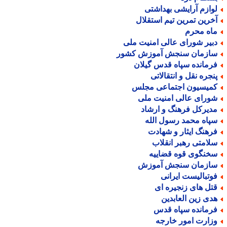
وازم آرایشی بهداشتی
خرین تمرین تیم استقلال
اه محرم
بیر شورای عالی امنیت ملی
ازمان سنجش آموزش کشور
رمانده سپاه قدس گیلان
نجره نقل و انتقالاتی
میسیون اجتماعی مجلس
ورای عالی امنیت ملی
دیرکل فرهنگ و ارشاد
پاه محمد رسول الله
رهنگ ایثار و شهادت
لامتی رهبر انقلاب
خنگوی قوه قضاییه
ازمان سنجش آموزش
وتبالیست ایرانی
تل های زنجیره ای
دی زین العابدین
رمانده سپاه قدس
زارت امور خارجه