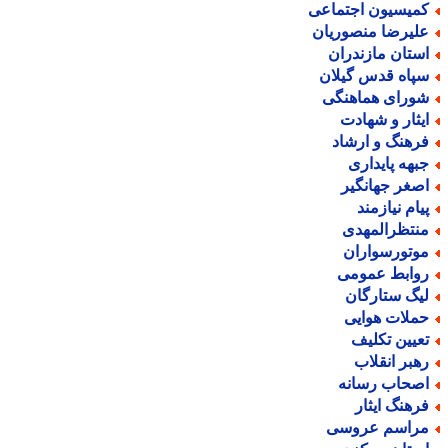
میسیون اجتماعی
لیرضا منصوریان
ستان مازندران
پاه قدس گیلان
ورای هماهنگی
یثار و شهادت
رهنگ و ارشاد
بهه پایداری
صغر جهانگیر
یام نیازمند
نتظرالمهدی
وتورسواران
وابط عمومی
یگ ستارگان
ملات هوایی
عیین تکلیف
هبر انقلاب
صحاب رسانه
رهنگ ایثار
راسم عروسی