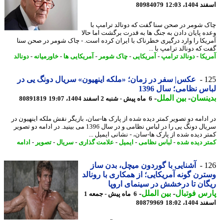
14، 12:03
80984079
 شومر در صحن سنا گفت که دونالد ترامپ با
ه پایان دادن به جنگ ها به قدرت برگشت اما حالا
یکا را وارد درگیری خطرناک با ایران کرده است. - چاک شومر در صحن سنا
که دونالد ترامپ با ...
یکا
-
دونالد ترامپ
-
آمریکایی
-
چاک شومر
-
آمریکایی ها
-
خاورمیانه
-
دونالد
1
عکس| سفر در زمان؛ «ملکه اینهیون» سریال دونگ یی در
س نظامی؛ سال 1396
نسان
-
بین الملل
-
6 ماه پیش - شنبه 2 اسفند 1404، 19:07
80891819
ادامه دو تصویر کمتر دیده شده از پارک ها-سان، بازیگر نقش ملکه اینهیون در
سریال دونگ یی را در لباس نظامی و در سال 1396 می بینید. در ادامه دو تصویر
ر دیده شده از پارک ها-سان، - نشانی ایمیل ...
ر دیده شده
-
لباس نظامی
-
ایمیل
-
علامت گذاری
-
سریال
-
تصویر
-
ادامه
1
آشنایی با گوردون میچل، بدن ساز
رن گونه آمریکایی؛ از همکاری با رونالد
ان تا درخشش در سینمای اروپا
س فوتبال
-
بین الملل
-
6 ماه پیش - جمعه 1
14، 18:02
80879969