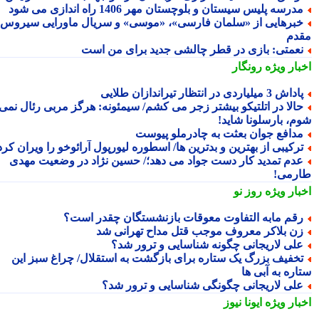
درسه پلیس سیستان و بلوچستان مهر 1406 راه اندازی می شود
برهایی از «سلمان فارسی»، «موسی» و سریال ماورایی سیروس
دم
عمتی: بازی در قطر چالشی جدید برای من است
بار ویژه
رونگار
داش 3 میلیاردی در انتظار تیراندازان طلایی
الا در اتلتیکو بیشتر زجر می کشم/ سیمئونه: هرگز مربی رئال نمی
م، بارسلونا شاید!
دافع جوان بعثت به چادرملو پیوست
رکیبی از بهترین و بدترین ها/ اسطوره لیورپول آرائوخو را ویران کرد!
دم تمدید کار دست جواد می دهد؛/ حسین نژاد در وضعیت مهدی
رمی!
بار ویژه
روز نو
قم مابه التفاوت معوقات بازنشستگان چقدر است؟
ن بلاکر معروف موجب قتل مداح تهرانی شد
لی لاریجانی چگونه شناسایی و ترور شد؟
خفیف بزرگ یک ستاره برای بازگشت به استقلال/ چراغ سبز این
اره به آبی ها
لی لاریجانی چگونگی شناسایی و ترور شد؟
بار ویژه
ایونا نیوز