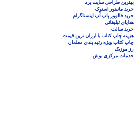
رین طراحی سایت یزد
د مانیتور استوک
د فالوور پاپ آپ اینستاگرام
یای تبلیغاتی
ید سالت
نه چاپ کتاب با ارزان ترین قیمت
 کتاب ویژه رتبه بندی معلمان
موزیک
مات مرکزی بوش