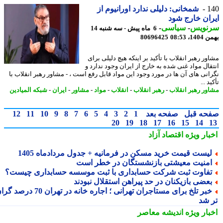
1
شمخانی: دلیلی ندارد اورانیوم از
ان خارج شود
نویس
-
سیاسی
-
6 ماه پیش - سه شنبه 14
، 08:53
80696425
ر رهبر انقلاب با تأکید بر اینکه هیچ دلیلی برای
قال مواد غنی شده به خارج از ایران وجود ندارد و
انی های آن ها در مورد وجود این مواد قابل رفع است ، - مشاور رهبر انقلاب با
د ...
ور رهبر انقلاب
-
رهبر انقلاب
-
انقلاب
-
مواد
-
مشاور
-
ایران
-
شبکه المیادین
حه قبل
صفحه بعد
1
2
3
4
5
6
7
8
9
10
11
12
20
19
18
17
16
15
14
بار ویژه
اقتصاد آزاد
یست قیمت خرید مسکن در فرمانیه + جدول مردادماه 1405
منیت معیشتی بازنشستگان در خطر است
فاوت ثبت شرکت حسابداری با ثبت موسسه حسابداری چیست؟
عضی بازیکنان در حد پیراهن استقلال نبودند
خبر تلخ برای مستاجران تهرانی ؛ اجاره خانه در تهران 70 درصد گران
 شد
بار ویژه
اندیشه معاصر