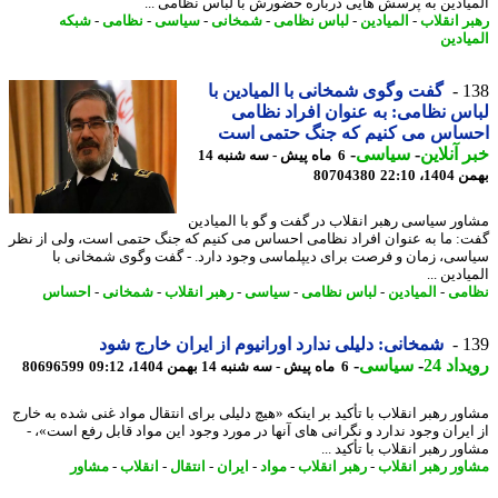
یادین به پرسش هایی درباره حضورش با لباس نظامی ...
ر انقلاب
-
المیادین
-
لباس نظامی
-
شمخانی
-
سیاسی
-
نظامی
-
شبکه
یادین
1
گفت وگوی شمخانی با المیادین با
س نظامی: به عنوان افراد نظامی
ساس می کنیم که جنگ حتمی است
 آنلاین
-
سیاسی
-
6 ماه پیش - سه شنبه 14
، 22:10
80704380
ور سیاسی رهبر انقلاب در گفت و گو با المیادین
: ما به عنوان افراد نظامی احساس می کنیم که جنگ حتمی است، ولی از نظر
سی، زمان و فرصت برای دیپلماسی وجود دارد. - گفت وگوی شمخانی با
ادین ...
می
-
المیادین
-
لباس نظامی
-
سیاسی
-
رهبر انقلاب
-
شمخانی
-
احساس
1
شمخانی: دلیلی ندارد اورانیوم از ایران خارج شود
اد 24
-
سیاسی
-
6 ماه پیش - سه شنبه 14 بهمن 1404، 09:12
80696599
ور رهبر انقلاب با تأکید بر اینکه «هیچ دلیلی برای انتقال مواد غنی شده به خارج
ایران وجود ندارد و نگرانی های آنها در مورد وجود این مواد قابل رفع است»، -
ر رهبر انقلاب با تأکید ...
ور رهبر انقلاب
-
رهبر انقلاب
-
مواد
-
ایران
-
انتقال
-
انقلاب
-
مشاور