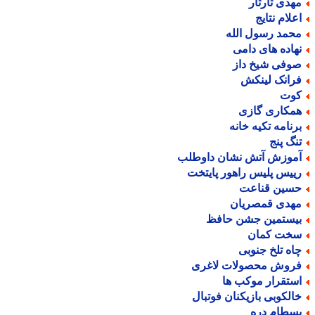
هدی تارتار
علام نتایج
حمد رسول الله
هاده های دامی
وفی شیخ داز
رانک لینکش
وت
مکاری گازی
رنامه تکیه خانه
نگ پنج
موزش آتش نشان داوطلب
ییس پلیس راهور پایتخت
سین قناعت
هدی قمصریان
یستمین جشن حافظ
خت کمان
اه تلخ جنوبی
روش محصولات لاغری
ستقرار موکب ها
الکوبی بازیکنان فوتبال
سطام دره