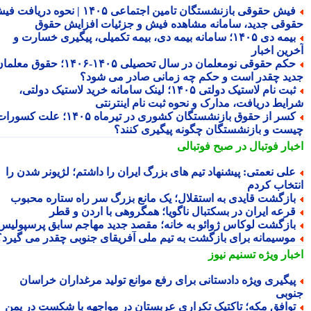
فیش حقوقی بازنشستگان تامین اجتماعی ۱۴۰۵ | نحوه دریافت فیش
وقی جدید، سامانه مشاهده فیش و جزئیات افزایش حقوق
بیمه دی ۱۴۰۵؛ سامانه بیمه دی، بیمه تکمیلی، پیگیری خسارت و
رین اخبار
حکم حقوقی نومعلمان در سال تحصیلی ۱۴۰۵-۱۴۰۶؛ حقوق معلمان
ید چقدر است و حکم چه زمانی صادر می شود؟
ثبت نام لاستیک دولتی ۱۴۰۵؛ لینک سامانه خرید لاستیک دولتی،
ایط دریافت، مدارک و نحوه ثبت نام اینترنتی
کسر از حقوق بازنشستگان کشوری در تیرماه ۱۴۰۵؛ علت کسورات
ست و بازنشستگان چگونه پیگیری کنند؟
بار فوتبال در صبح فوتبالی
لی نعمتی: پیشنهاد تیم های بزرگ ایران را داشتم؛ لژیونر شدن را
تخاب کردم
ازگشت قایدی به استقلال؛ یک مانع بزرگ سر راه ستاره محبوب
رعه ایران در بسکتبال ناگویا؛ همگروهی با اردن و قطر
ازگشت لوکاس ژوائو به خانه؛ مقصد جدید مهاجم سابق پرسپولیس
وسیمانه برای بازگشت به تیم ملی آفریقای جنوبی چقدر می گیرد؟
بار ویژه
تسنیم نیوز
یگیری ویژه دادستانی برای رفع موانع تولید مرغداران خراسان
وبی
وافق مکه؛ تاکتیک تکراری عربستان در مواجهه با شکست در یمن