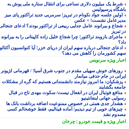
رط یک میلیون دلاری نساجی برای انتقال ستاره ملی پوش به
شگاه پرسپولیس
ولین جلسه جواد نکونام در تبریز؛ سرمربی جدید تراکتور پای میز
یرعامل نشست! + عکس
جاع و بیرانوند عامل جدایی ربیعی از تراکتور بودند؟ ادعای جنجالی
تبریز
اجرای بازوبند تراکتور؛ چرا شجاع خلیل زاده کاپیتانی را به بیرانوند
د؟
دعای جنجالی درباره سهم ایران از دریای خزر؛ آیا کنوانسیون آکتائو
م کشورمان را کاهش می دهد؟
بار ویژه
سرنویس
وزهای خوش سهیلی مقدم در جنوب شرق آسیا؛ / قهرمانی لژیونر
رانی در جام حذفی میانمار
زشکیان: ما امروز نیازمند دانشمندانی هستیم که گره از مشکلات
معه بگشایند
نافع فوتبال ایران در انفعال نیست/ سکوت مهدی تاج در قبال
ایی جهانی اینفانتینیو
شدار جدی همتی در خصوص ممنوعیت اضافه برداشت بانک ها
یزهای خوبی از تیم دیدیم/ آماده فینالیم، فقط خوشحالم کسی
دوم نشد
بار ویژه
و قیمت خودرو | چرخان