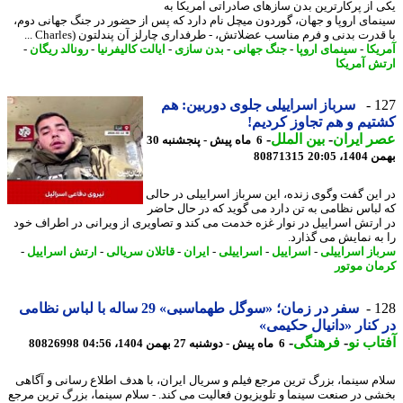
 از پرکارترین بدن سازهای صادراتی آمریکا به
مای اروپا و جهان، گوردون میچل نام دارد که پس از حضور در جنگ جهانی دوم،
درت بدنی و فرم مناسب عضلاتش، - طرفداری چارلز آن پندلتون (Charles ...
یکا
-
سینمای اروپا
-
جنگ جهانی
-
بدن سازی
-
ایالت کالیفرنیا
-
رونالد ریگان
-
ش آمریکا
1
سرباز اسراییلی جلوی دوربین: هم
یم و هم تجاوز کردیم!
 ایران
-
بین الملل
-
6 ماه پیش - پنجشنبه 30
، 20:05
80871315
این گفت وگوی زنده، این سرباز اسراییلی در حالی
لباس نظامی به تن دارد می گوید که در حال حاضر
ارتش اسراییل در نوار غزه خدمت می کند و تصاویری از ویرانی در اطراف خود
به نمایش می گذارد.
از اسراییلی
-
اسراییل
-
اسراییلی
-
ایران
-
قاتلان سریالی
-
ارتش اسراییل
-
ان موتور
1
سفر در زمان؛ «سوگل طهماسبی» 29 ساله با لباس نظامی
کنار «دانیال حکیمی»
اب نو
-
فرهنگی
-
6 ماه پیش - دوشنبه 27 بهمن 1404، 04:56
80826998
م سینما، بزرگ ترین مرجع فیلم و سریال ایران، با هدف اطلاع رسانی و آگاهی
ی در صنعت سینما و تلویزیون فعالیت می کند. - سلام سینما، بزرگ ترین مرجع