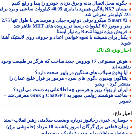
گونه محل اتصال بدنه و برق دزدی خودرو را پیدا و رفع کنیم
نیسان NX7 پلاگین هیبرید با باتری 40.95 کیلووات ساعتی و برد برقی
 معرفی شد
Smart #2؛ میکرو-برقی دو نفره جیلی و مرسدس با طول تنها 2.75
ور 60 کیلووات رسماً در پرونده های MIIT ظاهر شد
روش ویژه تویوتا Rav4 ره نیاز ایستا
کبار برای همیشه با نحوه خواندن اعداد و حروف روی لاستیک آشنا
ید
بار ویژه
تک ناک
هوش مصنوعی ۱۶ ویروس جدید ساخت که هرگز در طبیعت وجود
شته اند
یا وقوع سیلاب های سنگین در پاییز صحت دارد؟
نتاگون ویدیوی «گوی های سرد» مرموز بر فراز خلیج عمان را
تشر کرد + ویدیو
یران از پهپاد ریپر و هرمس چه اطلاعاتی به دست می آورد؟
ساعت هوشمند رولمی مجهز به ChatGPT و Grok معرفی شد +
ویر
ار داغ:
وسازی خبری رجانیوز درباره وضعیت سلامتی رهبر انقلاب+سند
ان قطعی برق گرگان امروز یکشنبه 18 مرداد (خاموشی برق)
شنهاد سپاهان برای جذب 2 بازیکن پرسپولیس