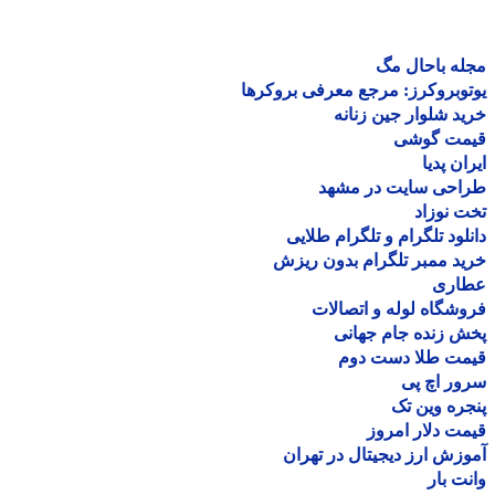
ه باحال مگ
وبروکرز: مرجع معرفی بروکرها
د شلوار جین زنانه
مت گوشی
ان پدیا
احی سایت در مشهد
 نوزاد
لود تلگرام و تلگرام طلایی
د ممبر تلگرام بدون ریزش
اری
شگاه لوله و اتصالات
 زنده جام جهانی
مت طلا دست دوم
ر اچ پی
ره وین تک
ت دلار امروز
زش ارز دیجیتال در تهران
ت بار