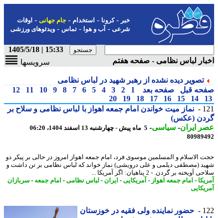
-
-
-
-
خبر
کرونا
استخدام
جام جهانی
اوقات
-
-
-
شرعی
آب و هوا
تماس
ویدئوهای ورزشی
15:33 | 1405/5/18
ار لباس نظامی - صفحه هفتم
سرویسها
تصویر دیده نشده از رهبر شهید در لباس نظامی
حه قبل
صفحه بعد
1
2
3
4
5
6
7
8
9
10
11
12
20
19
18
17
16
15
14
1
نماز میت خواندن امام جمعه اهواز با لباس نظامی و سلاح بر
دن (عکس)
 ایران
-
سیاسی
-
5 ماه پیش - چهارشنبه 13 اسفند 1404، 06:20
80989
 الاسلام و المسلمین موسوی فرد، امام جمعه اهواز امروز در حالی بر پیکر دو
د (مصطفی دیلمی و علی درویشی) نماز خواند که لباس نظامی بر تن داشت و
آویخته بر گردن. - 2 پناهیان: اگر آمریکا ...
یکا
-
امام جمعه اهواز
-
آمریکایی
-
ایران
-
لباس نظامی
-
امام جمعه
-
سربازان
یکایی
1
حضور نماینده ولی فقیه در خوزستان