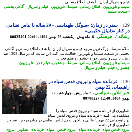
م و سریال ایران، با هدف اطلاع رسانی ...
ما و تلویزیون
-
اطلاع رسانی
-
سینما
-
تلویزیون
-
فیلم و سریال
-
آگاهی بخشی
عت سینما
1
سفر در زمان؛ «سوگل طهماسبی» 29 ساله با لباس نظامی
کنار «دانیال حکیمی»
نه 7
-
فرهنگی
-
6 ماه پیش - یکشنبه 26 بهمن 1404، 22:41
80825401
م سینما، بزرگ ترین مرجع فیلم و سریال ایران، با هدف اطلاع رسانی و آگاهی
بخشی در صنعت سینما و تلویزیون فعالیت می کند. این سایت که در سال 1392 هم
ن با سی و دومین دوره جشنواره فیلم فجر ...
ما و تلویزیون
-
اطلاع رسانی
-
سینما
-
جشنواره فیلم فجر
-
تلویزیون
-
واره فیلم
-
فیلم و سریال
1
فرمانده سپاه و نیروی قدس سپاه در
مایی 22 بهمن
 آنلاین
-
سیاسی
-
6 ماه پیش - چهارشنبه 22
، 12:40
80780227
ویری از فرمانده سپاه و نیروی قدس سپاه را
هده می کنید. - فرمانده سپاه و نیروی قدس سپاه
در راهپیمایی 22 بهمن/ قاآنی و پاکپور بدون لباس نظامی در میان مردم + تصاویر
یری از فرمانده ...
وی قدس سپاه
-
فرمانده سپاه
-
نیروی قدس
-
سپاه
-
فرمانده
-
تصاویر
-
نیروی