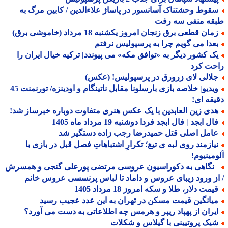
قوط وحشتناک آسانسور در پاساژ علاءالدین / کابین مرگ به
قه منفی سه رفت
ان قطعی برق زنجان امروز یکشنبه 18 مرداد (خاموشی برق)
عدا می گویم چرا به پرسپولیس نرفتم
ک کشور دیگر به «توافق مکه» می پیوندد| ترکیه خیال ایران را
حت کرد
لالی لای زرورق در پرسپولیس! (عکس)
ویدیو| خلاصه بازی بارسلونا مقابل ناتینگام و اودینزه/ تورنمنت 45
قه ای!
دی زین العابدین با یک عکس هنری متفاوت دوباره خبرساز شد!
ل ابجد | فال ابجد فردا دوشنبه 19 مرداد ماه 1405
امل اصلی قتل حمیدرضا رجب زاده دستگیر شد
یازمند روی لبه ی تیغ؛ تکرارِ اشتباهاتِ فصل قبل در بازی با
مینیوم!
گاهی به دکوراسیون عروسی مرتضی پورعلی گنجی و همسرش
ز ورود زیبای عروس و داماد تا لباس پرنسسی عروس خانم
مت دلار، طلا و سکه امروز 18 مرداد 1405
یانگین قیمت مسکن در تهران به این عدد عجیب رسید
یران از پهپاد ریپر و هرمس چه اطلاعاتی به دست می آورد؟
یک پروتیینی با گیلاس و شکلات