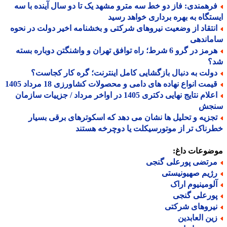
رهمندی: فاز دو خط سه مترو مشهد یک تا دو سال آینده با سه
تگاه به بهره برداری خواهد رسید
نتقاد از وضعیت نیروهای شرکتی و بخشنامه اخیر دولت در نحوه
ماندهی
هرمز در گرو 6 شرط؛ راه توافق تهران و واشنگتن دوباره بسته
؟
ولت به دنبال بازگشایی کامل اینترنت؛ گره کار کجاست؟
یمت انواع نهاده های دامی و محصولات کشاورزی 18 مرداد 1405
اعلام نتایج نهایی دکتری 1405 در اواخر مرداد / جزییات سازمان
جش
جزیه و تحلیل ها نشان می دهد که اسکوترهای برقی بسیار
ناک تر از موتورسیکلت یا دوچرخه هستند
ضوعات داغ:
رتضی پورعلی گنجی
ژیم صهیونیستی
لومینیوم اراک
ورعلی گنجی
یروهای شرکتی
ین العابدین