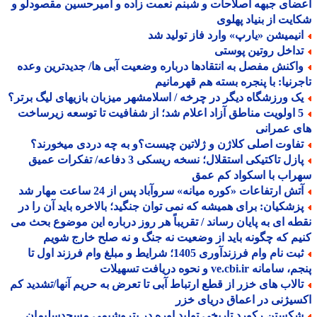
ای جبهه اصلاحات و شبنم نعمت زاده و امیرحسین مقصودلو و
یت از بنیاد پهلوی
نیمیشن «یارپ» وارد فاز تولید شد
داخل روتین پوستی
اکنش مفصل به انتقادها درباره وضعیت آبی ها/ جدیدترین وعده
رنیا: با پنجره بسته هم قهرمانیم
ک ورزشگاه دیگر در چرخه / اسلامشهر میزبان بازیهای لیگ برتر؟
5 اولویت مناطق آزاد اعلام شد؛ از شفافیت تا توسعه زیرساخت
 عمرانی
فاوت اصلی کلاژن و ژلاتین چیست؟و به چه دردی میخورند؟
پازل تاکتیکی استقلال؛ نسخه ریسکی 3 دفاعه/ تفکرات عمیق
اب با اسکواد کم عمق
تش ارتفاعات «کوره میانه» سروآباد پس از 24 ساعت مهار شد
زشکیان: برای همیشه که نمی توان جنگید؛ بالاخره باید آن را در
ه ای به پایان رساند / تقریباً هر روز درباره این موضوع بحث می
م که چگونه باید از وضعیت نه جنگ و نه صلح خارج شویم
ثبت نام وام فرزندآوری 1405؛ شرایط و مبلغ وام فرزند اول تا
مانه ve.cbi.ir و نحوه دریافت تسهیلات
الاب های خزر از قطع ارتباط آبی تا تعرض به حریم آنها/تشدید کم
یژنی در اعماق دریای خزر
کستن رکورد تاریخی تولید اوره در پتروشیمی مسجدسلیمان