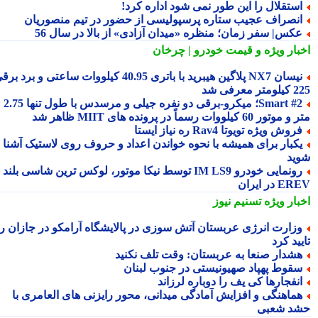
ستقلال را این طور نمی شود اداره کرد!
نصراف عجیب ستاره پرسپولیسی از حضور در تیم منصوریان
کس| سفر زمان؛ منظره «میدان آزادی» از بالا در سال 56
بار ویژه
و قیمت خودرو | چرخان
نیسان NX7 پلاگین هیبرید با باتری 40.95 کیلووات ساعتی و برد برقی
 معرفی شد
Smart #2؛ میکرو-برقی دو نفره جیلی و مرسدس با طول تنها 2.75
ور 60 کیلووات رسماً در پرونده های MIIT ظاهر شد
روش ویژه تویوتا Rav4 ره نیاز ایستا
کبار برای همیشه با نحوه خواندن اعداد و حروف روی لاستیک آشنا
ید
رونمایی خودرو IM LS9 توسط نیکا موتور، لوکس ترین شاسی بلند
 در ایران
بار ویژه
تسنیم نیوز
زارت انرژی عربستان آتش سوزی در پالایشگاه آرامکو در جازان را
ید کرد
شدار صنعا به عربستان: وقت تلف نکنید
قوط پهپاد صهیونیستی در جنوب لبنان
نفجارها کی یف را دوباره لرزاند
ماهنگی و افزایش آمادگی میدانی، محور رایزنی های العامری با
د شعبی