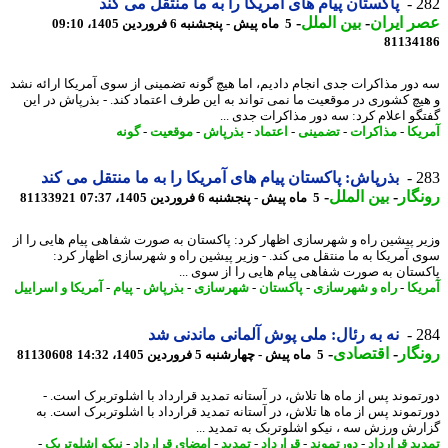
2
پاکستان پیام های آمریکا را به ما منتقل می کند
 ایران
-
بین الملل
-
5 ماه پیش - پنجشنبه 6 فروردین 1405، 09:10
81134
دور مذاکرات جدی انجام دادیم، اما هیچ گونه تضمینی از سوی آمریکا ارائه نشد
یچ کشوری در موقعیت ما نمی تواند به این طرف اعتماد کند. - بذرپاش در این
گو اعلام کرد: سه دور مذاکرات جدی ...
یکا
-
مذاکرات
-
تضمینی
-
اعتماد
-
بذرپاش
-
موقعیت
-
گونه
2
بذرپاش: پاکستان پیام های آمریکا را به ما منتقل می کند
گار
-
بین الملل
-
5 ماه پیش - پنجشنبه 6 فروردین 1405، 07:37
81133921
ر پیشین راه و شهرسازی اظهار کرد: پاکستان به صورت شفاهی پیام هایی را از
 آمریکا به ما منتقل می کند. - وزیر پیشین راه و شهرسازی اظهار کرد:
ستان به صورت شفاهی پیام هایی را از سوی ...
یکا
-
راه و شهرسازی
-
پاکستان
-
شهرسازی
-
بذرپاش
-
پیام
-
آمریکا و اسراییل
2
نه به رئال: ملی پوش آلمانی ماندنی شد
گار
-
اقتصادی
-
5 ماه پیش - چهارشنبه 5 فروردین 1405، 14:32
81130608
تموند پس از ماه ها تلاش، در آستانه تمدید قرارداد با اشلوتربرک است. -
تموند پس از ماه ها تلاش، در آستانه تمدید قرارداد با اشلوتربرک است. به
رش ورزش سه ، نیکو اشلوتربک به تمدید ...
ید قرارداد
-
دورتموند
-
قرارداد
-
تمدید
-
امضای قرارداد
-
نیکو اشلوتربک
-