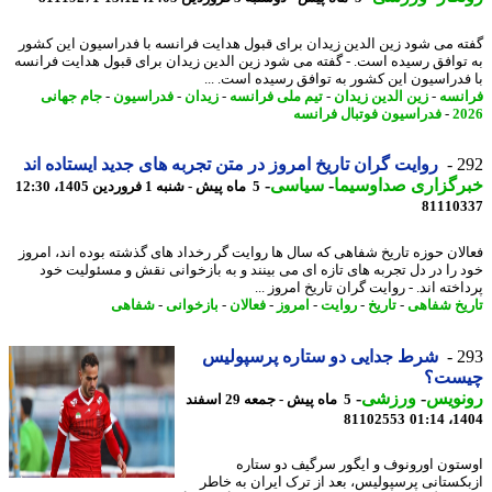
ه می شود زین الدین زیدان برای قبول هدایت فرانسه با فدراسیون این کشور
توافق رسیده است. - گفته می شود زین الدین زیدان برای قبول هدایت فرانسه
فدراسیون این کشور به توافق رسیده است. ...
نسه
-
زین الدین زیدان
-
تیم ملی فرانسه
-
زیدان
-
فدراسیون
-
جام جهانی
2
-
فدراسیون فوتبال فرانسه
2
روایت گران تاریخ امروز در متن تجربه های جدید ایستاده اند
رگزاری صداوسیما
-
سیاسی
-
5 ماه پیش - شنبه 1 فروردین 1405، 12:30
81110
لان حوزه تاریخ شفاهی که سال ها روایت گر رخداد های گذشته بوده اند، امروز
 را در دل تجربه های تازه ای می بینند و به بازخوانی نقش و مسئولیت خود
خته اند. - روایت گران تاریخ امروز ...
یخ شفاهی
-
تاریخ
-
روایت
-
امروز
-
فعالان
-
بازخوانی
-
شفاهی
2
شرط جدایی دو ستاره پرسپولیس
ست؟
نویس
-
ورزشی
-
5 ماه پیش - جمعه 29 اسفند
81102553
1404
تون اورونوف و ایگور سرگیف دو ستاره
کستانی پرسپولیس، بعد از ترک ایران به خاطر