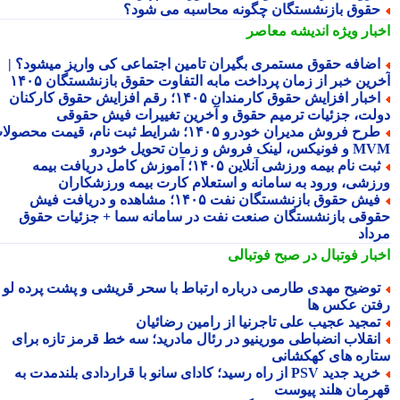
قوق بازنشستگان چگونه محاسبه می شود؟
بار ویژه
اندیشه معاصر
ضافه حقوق مستمری بگیران تامین اجتماعی کی واریز میشود؟ |
رین خبر از زمان پرداخت مابه التفاوت حقوق بازنشستگان ۱۴۰۵
اخبار افزایش حقوق کارمندان ۱۴۰۵؛ رقم افزایش حقوق کارکنان
لت، جزئیات ترمیم حقوق و آخرین تغییرات فیش حقوقی
طرح فروش مدیران خودرو ۱۴۰۵؛ شرایط ثبت نام، قیمت محصولات
 لینک فروش و زمان تحویل خودرو
ثبت نام بیمه ورزشی آنلاین ۱۴۰۵؛ آموزش کامل دریافت بیمه
زشی، ورود به سامانه و استعلام کارت بیمه ورزشکاران
فیش حقوق بازنشستگان نفت ۱۴۰۵؛ مشاهده و دریافت فیش
وقی بازنشستگان صنعت نفت در سامانه سما + جزئیات حقوق
داد
بار فوتبال در صبح فوتبالی
وضیح مهدی طارمی درباره ارتباط با سحر قریشی و پشت پرده لو
تن عکس ها
مجید عجیب علی تاجرنیا از رامین رضائیان
نقلاب انضباطی مورینیو در رئال مادرید؛ سه خط قرمز تازه برای
اره های کهکشانی
خرید جدید PSV از راه رسید؛ کادای سانو با قراردادی بلندمدت به
رمان هلند پیوست