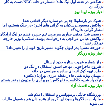
شگفتی در هفته اول لیگ هلند؛ تلستار در خانه NEC دست به کار
رگی زد
بار ویژه
ایونا نیوز
وک در بارسلونا؛ جدایی دو ستاره دیگر قطعی شد!
اکنش مسعود پزشکیان به گرانی های اخیر؛ «در جنگ هستیم، اما
تظار گرانی ندارید؟»
سمی شد؛ مجتبی جباری سرمربی تیم جزیره قشم در لیگ آزادگان!
اکنش عباس عراقچی به درخواست یوسف سلامی؛ وزیر خارجه
رنگار نشد!
ورخه مسی؛ پدر لیونل چگونه مسیر تاریخ فوتبال را تغییر داد؟
بار ویژه
رونگار
از شماره عجیب ستاره جدید آرسنال
روع ماجراجویی مهاجم اسبق استقلال در لیگ دو
رز تهیه کیک انبه ای ساده و مجلسی در خانه
همان ویژه نفتی ها در نقطه مرزی تهران! (عکس)
یکو پاز شبیه کاکاست/ فابرگاس: مربیگری را مدیون دو نفر هستم
بار ویژه
اقتصاد آزاد
رزشگاه خانگی پرسپولیس و استقلال اعلام شد
الیات به بلاگرها رسید/ این گروه از هنرمندان هم مشمول مالیات
 شوند