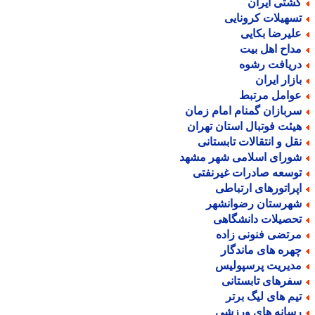
شتی ایران
سهیلات کرونایی
لیرضا بکایی
داح اهل بیت
ریافت رشوه
ازار ایران
وامل مرتبط
ربازان گمنام امام زمان
یئت فوتبال استان تهران
قل و انتقالات تابستانی
ورای اسلامی شهر مشهد
وسعه صادرات غیرنفتی
پراتورهای ارتباطی
هرستان رضوانشهر
حصیلات دانشگاهی
رتضی فنونی زاده
هره های ماندگار
دیریت پرسپولیس
فرهای تابستانی
یم های لیگ برتر
سانه های ورزشی