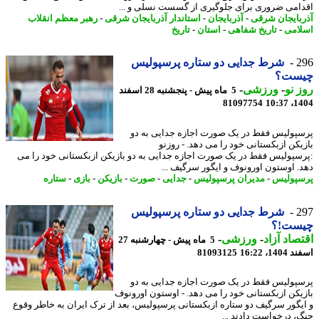
امی ضروری برای جلوگیری از گسست نسلی و ...
بایجان شرقی
-
آذربایجان
-
استاندار آذربایجان شرقی
-
رهبر معظم انقلاب
امی
-
تاریخ شفاهی
-
استان
-
تاریخ
2
شرط جدایی دو ستاره پرسپولیس
ست؟
 نو
-
ورزشی
-
5 ماه پیش - پنجشنبه 28 اسفند
81097754
1404
پولیس فقط در یک صورت اجازه جدایی به دو
یکن ازبکستانی خود را می دهد. - روزنو
سپولیس فقط در یک صورت اجازه جدایی به دو بازیکن ازبکستانی خود را می
. اوستون اورونوف و ایگور سرگیف ...
پولیس
-
مدیران پرسپولیس
-
جدایی
-
صورت
-
بازیکن
-
بازی
-
ستاره
2
شرط جدایی دو ستاره پرسپولیس
ست!؟
صاد آزاد
-
ورزشی
-
5 ماه پیش - چهارشنبه 27
14، 16:22
81093125
پولیس فقط در یک صورت اجازه جدایی به دو
یکن ازبکستانی خود را می دهد. - اوستون اورونوف
یگور سرگیف دو ستاره ازبکستانی پرسپولیس، بعد از ترک ایران به خاطر وقوع
، درخواست دادند ...