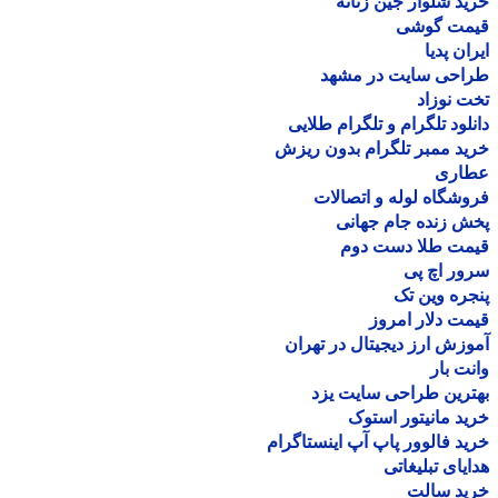
د شلوار جین زنانه
مت گوشی
ان پدیا
احی سایت در مشهد
 نوزاد
لود تلگرام و تلگرام طلایی
د ممبر تلگرام بدون ریزش
اری
شگاه لوله و اتصالات
 زنده جام جهانی
مت طلا دست دوم
ر اچ پی
ره وین تک
ت دلار امروز
زش ارز دیجیتال در تهران
ت بار
رین طراحی سایت یزد
د مانیتور استوک
د فالوور پاپ آپ اینستاگرام
یای تبلیغاتی
ید سالت