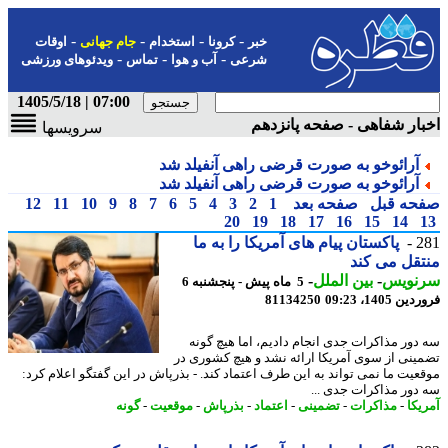
-
-
-
-
خبر
کرونا
استخدام
جام جهانی
اوقات
-
-
-
شرعی
آب و هوا
تماس
ویدئوهای ورزشی
07:00 | 1405/5/18
ار شفاهی - صفحه پانزدهم
سرویسها
آرائوخو به صورت قرضی راهی آنفیلد شد
آرائوخو به صورت قرضی راهی آنفیلد شد
حه قبل
صفحه بعد
1
2
3
4
5
6
7
8
9
10
11
12
20
19
18
17
16
15
14
2
پاکستان پیام های آمریکا را به ما
قل می کند
نویس
-
بین الملل
-
5 ماه پیش - پنجشنبه 6
 1405، 09:23
81134250
دور مذاکرات جدی انجام دادیم، اما هیچ گونه
ینی از سوی آمریکا ارائه نشد و هیچ کشوری در
عیت ما نمی تواند به این طرف اعتماد کند. - بذرپاش در این گفتگو اعلام کرد:
دور مذاکرات جدی ...
یکا
-
مذاکرات
-
تضمینی
-
اعتماد
-
بذرپاش
-
موقعیت
-
گونه