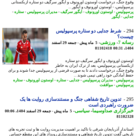
ع جنگ، درخواست اوستون اورونوف و ایگور سرگیف دو ستاره ازبکستانی
پولیس، - اوستون اورونوف و ایگور ...
پولیس
-
اوستون اورونوف
-
ایگور سرگیف
-
مدیران پرسپولیس
-
ستاره
-
یی
-
ایگور
2
شرط جدایی دو ستاره پرسپولیس
ست؟
نه 7
-
ورزشی
-
5 ماه پیش - جمعه 29 اسفند
81102418
1404
تون اورونوف و ایگور سرگیف دو ستاره
کستانی پرسپولیس، بعد از ترک ایران به خاطر
ع جنگ، درخواست دادند تا به صورت قرضی از پرسپولیس جدا شوند و برای
 آمادگی خود راهی تیمی شوند ...
پولیس
-
مدیران پرسپولیس
-
جدایی
-
ستاره
-
اوستون اورونوف
-
ستاره
پولیس
-
موافقت
2
تدوین تاریخ شفاهی جنگ و مستندسازی روایت ها یک
ورت راهبردی است
رگزاری صداوسیما
-
سیاسی
-
5 ماه پیش - جمعه 29 اسفند 1404، 00:06
81102
اندار آذربایجان شرقی با تاکید بر اهمیت مدیریت روایت ها و ثبت تجربه های
یخی گفت:تدوین تاریخ شفاهی و مستندسازی رویداد های این مقطع حساس