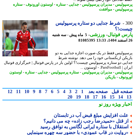
پولیس
-
مدیران پرسپولیس
-
جدایی
-
ستاره
-
اوستون اورونوف
-
ستاره
پولیس
-
موافقت
3
شرط جدایی دو ستاره پرسپولیس
ست!؟
س فوتبال
-
ورزشی
-
5 ماه پیش - سه شنبه
81085395
پولیس فقط در یک صورت اجازه جدایی به دو
یکن ازبکستانی خود را می دهد. نوشته شرط
یی دو ستاره پرسپولیس چیست!؟ اولین بار در پارس فوتبال | خبرگزاری فوتبال
ParsF. - اوستون ...
پولیس
-
مدیران پرسپولیس
-
ستاره پرسپولیس
-
جدایی
-
ستاره
-
اوستون
ونوف
-
بازیکن
حه قبل
صفحه بعد
1
2
3
4
5
6
7
8
9
10
11
12
20
19
18
17
16
15
14
بار ویژه
روز نو
لت افزایش مبلغ قبض آب در تابستان
ز قتل «حمیدرضا رجب زاده» چه می دانیم؟
ستقلال با ستاره ایرانی لگانس به توافق رسید
روایت در قاب عمودی» با حضور سه چهره سینمایی