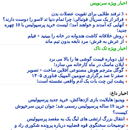
بار ویژه
سرنویس
لایی برای تقویت عضلات بدن
راتر از یک سریال فوتبالی/ چرا تمام دنیا تد لاسو را دوست دارند؟
آنهایی که آمدند و خواهند آمد؛/ لیست خرید پرسپولیس با 10 چهره
ید!
وش خلاقانه کاشت هندوانه در خانه را ببینید + فیلم
ز عرش به فرش: مرد نابغه بدون تیم ماند
بار ویژه
تک ناک
پل دوباره قیمت گوشی ها را بالا می برد
یلان ماسک در ماه کارخانه می سازد!
وگل مترجم هوش مصنوعی آفلاین ساخت + تصویر
فر تا صد برگزاری سومین المپیک فناوری ۱۴۰۵
شت این چت بات یک آدم واقعی نشسته است!
ار داغ:
یدیو| هایلایت بازی اژدهاکش، خرید جدید پرسپولیس
خرید 19 ساله پرسپولیس رسمی شد؛ جوان ترین سرخپوش
ست؟
نتقال بزرگ ارتشی های لیگ یک به مقصد پرسپولیس
وضیحات سخنگوی قوه قضاییه درباره پرونده شکوری راد و