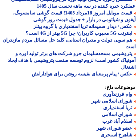
کرد خیره کننده در سه ماهه نخست سال 1405
قیمت موبایل امروز 18مرداد 1405؛ قیمت گوشی سامسونگ،
ون و شیائومی در بازار + جدول قیمت روز گوشی
کس / دیدار صمیمانه ثریا اسفندیاری با گروه بیتلز
نت 5G محبوب کاربران/ چرا 5G بهتر از 4G است؟
م سویی دولت و مدیران استانی، کلید حل مسائل مردم مازندران
ت
تروشیمی مسجدسلیمان جزو شرکت های برتر تولید اوره و
نیاک کشور است/ لزوم توسعه صنعت پتروشیمی با هدف ایجاد
غال
کس / پیام پرمعنای نفیسه روشن برای هوادارانش
ضوعات داغ:
ام فرزندآوری
ورای اسلامی شهر
ریا اسفندیاری
ورای اسلامی
سلام آباد غرب
ضو شورای شهر
اهرخ استخری