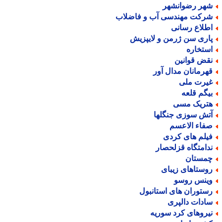
هر رضوانشهر
رکت مهندسی آب و فاضلاب
طلاع رسانی
اری سن ژرمن و لایپزیش
ستخاره
قض قوانین
هرمانان مدال آور
یرت ملی
یگم قلعه
تریک مسی
تش سوزی جنگلها
فاء الاعسم
یلم های کردی
دامتگاه قزلحصار
مستان
وستاهای زیبای
ینس روسو
ستوران های استانبول
ادات دالپری
یروهای کرد سوریه