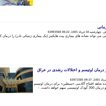
مانی
63993568
می تواند نشانه های بیماری پیت هاپکینز (یک بیماری ژنتیکی نادر) را درمان کند
 درمان اوتیسم و اختلالات رشدی در عراق
63971585
ده شاهد افتتاح آکادمی «سبطین» برای درمان اوتیسم
و اختلالات رشدی خواهد بود که در جذب و درمان 300 کودک اوتیسمی سهم خواهد داشت. -