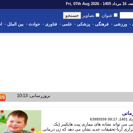
14 - Fri, 07th Aug 2026
عنوان
تصاویر
-
-
-
-
-
-
-
-
ورزشی
فرهنگی
پزشکی
علمی
فناوری
حوادث
بین الملل
اس
بروزرسانی: 10:13
مانی
63995559
 می تواند نشانه های بیماری پیت هاپکینز (یک
رگزاری آریا-تحقیقات جدید نشان می دهد که ژن درمانی