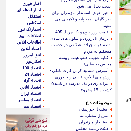
اخبار فوری
جدیت دنبال می شود
اخبار لحظه ای
خبر خوش استاندار مازندران برای
استقلال
خبرنگاران؛ بیمه پایه و تکمیلی می
اسکناس
شوید
اسمارتک نیوز
قیمت روز خودرو 16 مرداد 1405
اصلاحات نیوز
درمان ناباروری و سلول های بنیادی،
اطلاعات آنلاین
نقطه قوت جهاددانشگاهی در خدمت
اعتماد آنلاین
مستقیم به مردم
افق امروز
کنایه عجیب عضو هیئت رییسه
افکارنیوز
مجلس به بقایی!
اقتصاد 100
آموزش مسدود کردن کارت بانکی +
اقتصاد 24
روش های آنلاین، تلفنی و حضوری
اقتصاد آزاد
تیراندازی در یک مدرسه در تایلند/2
اقتصاد آنلاین
کشته و 15 مجروح
اقتصاد ایران
لای
اقتصاد معاصر
موضوعات داغ:
اقتصاد نیوز
استقلال خوزستان
اکو ایران
سریال مختارنامه
اکوفارس
استاندار مازندران
اکونگار
هیئت رییسه مجلس