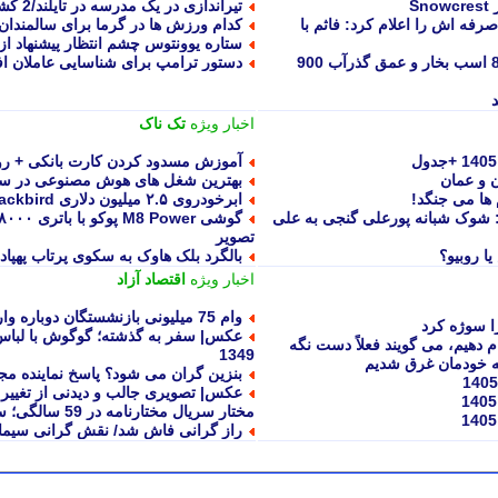
تیراندازی در یک مدرسه در تایلند/2 کشته و 15 مجروح
رفه اش را اعلام کرد: فاثم با
کدام ورزش ها در گرما برای سالمندان
ستاره یوونتوس چشم انتظار پیشنهاد ا
چری جتور F700 پلاگین هیبریدی را با 892 اسب بخار و عمق گذرآب 900
دستور ترامپ برای شناسایی عاملان اف
اخبار ویژه
تک ناک
آموزش مسدود کردن کارت بانکی + رو
ن و عمان
بهترین شغل های هوش مصنوعی در سال ۶
 ها می جنگد!
ابرخودروی ۲.۵ میلیون دلاری Blackbird هنسی رونمایی شد + تصویر
: شوک شبانه پورعلی گنجی به علی
تصویر
بالگرد بلک هاوک به سکوی پرتاب پهپا
اخبار ویژه
اقتصاد آزاد
وام 75 میلیونی بازنشستگان دوباره واریز شد / چه کسانی پول گرفتند؟
ا سوژه کرد
 دهیم، می گویند فعلاً دست نگه
1349
که خودمان غرق شدیم
بنزین گران می شود؟ پاسخ نماینده م
عکس| تصویری جالب و دیدنی از تغییر 
مختار سریال مختارنامه در 59 سالگی؛ سال 1404
راز گرانی فاش شد/ نقش گرانی سیم