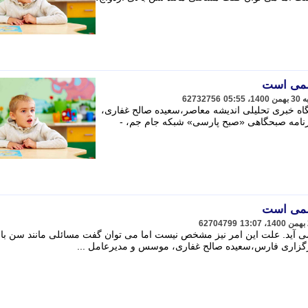
62732756
اه خبری تحلیلی اندیشه معاصر،سعیده صالح غفاری،
نامه صبحگاهی «صبح پارسی» شبکه جام جم، -
62704799
به دنیا می آید. علت این امر نیز مشخص نیست اما می توان گفت مسائلی مانند سن با
رگزاری فارس،سعیده صالح غفاری، موسس و مدیرعامل ...