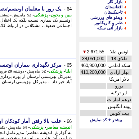
بازار کار
افغانستان
یک روز با معلمان اوتیسم/تصا
64 -
تاجیکستان
-
-
ببین و بخون
پزشکی
52 ماه پیش - دوشنبه 12 اردیبهشت 1401، 08:55
ویدئو های ورزشی
اوتیسم یک بیماری نیست بلکه یک اختلال 
طنز و کاریکاتور
اجتماعی ضعیف، مشکلاتی در ارتباط کلامی
بازار آتی سکه
اونس طلا
2,671.55
▼
طلای 18
39,051,000
مرکز نگهداری بیماران اوتیسم
65 -
سکه امامی
460,900,000
-
-
ایلنا
پزشکی
52 ماه پیش - دوشنبه 29 فروردین 1401، 09:57
بهار ازادی
410,200,000
دلار امریکا
آباد خبر داد. - مدیرکل بهزیستی لرستان ا
یورو
لیر ترکیه
درهم امارات
پوند انگلیس
بیت کویین
بیشتر + کد نمایش
علت بالا رفتن آمار کودکان
66 -
-
-
اندیشه معاصر
پزشکی
54 ماه پیش - یکشنبه 1 اسفند 1400، 14:05
دنیا می آید. علت این امر نیز مشخص نی