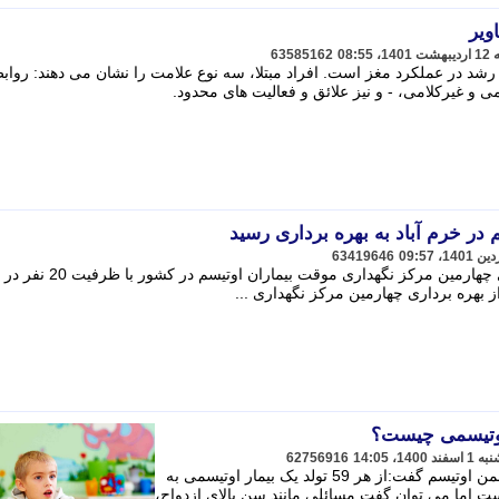
ویر
63585162
رشد در عملکرد مغز است. افراد مبتلا، سه نوع علامت را نشان می دهند: رواب
 و غیرکلامی، - و نیز علائق و فعالیت های محدود.
 در خرم آباد به بهره برداری رسید
63419646
مدیرکل بهزیستی لرستان از بهره برداری چهارمین مرکز نگهداری موقت بیمار
ز بهره برداری چهارمین مرکز نگهداری ...
 اوتیسمی چیست؟
62756916
به گزارش اندیشه معاصر؛ مدیرعامل انجمن اوتیسم گفت:از هر 59 تولد یک بیمار اوتیسمی به
ست اما می توان گفت مسائلی مانند سن بالای ازدواج،