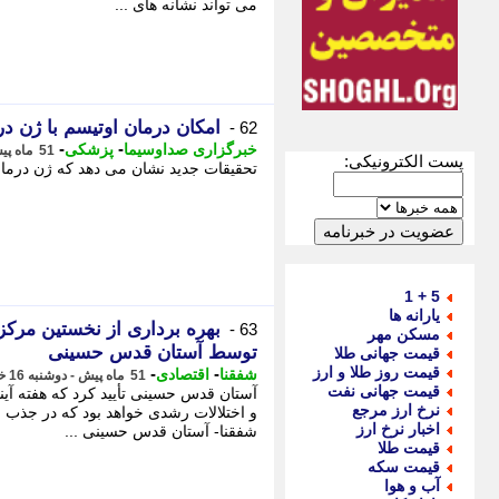
می تواند نشانه های ...
امکان درمان اوتیسم با ژن در
62 -
-
-
خبرگزاری صداوسیما
پزشکی
51 ماه پیش - چهارشنبه 18 خرداد 1401، 06:22
پست الکترونیکی:
تحقیقات جدید نشان می دهد که ژن درمانی 
5 + 1
یارانه ها
بهره برداری از نخستین مرکز
63 -
مسکن مهر
توسط آستان قدس حسینی
قیمت جهانی طلا
قیمت روز طلا و ارز
-
-
شفقنا
اقتصادی
51 ماه پیش - دوشنبه 16 خرداد 1401، 09:37
قیمت جهانی نفت
آستان قدس حسینی تأیید کرد که هفته آین
نرخ ارز مرجع
اخبار نرخ ارز
شفقنا- آستان قدس حسینی ...
قیمت طلا
قیمت سکه
آب و هوا