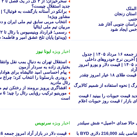
سح
جدید استقلال چیست؟
الملک
برانکو در آستانه بازگشت به فوتبال؟ |
استان زنجان
مشاور ویژه!
جنبی
انتخاب مربی سابق تیم ملی ایران و دست
راسان جنوبی آغاز شد
مربیان تیم ملی ایتالیا
خس ایجاد شود
رسمی؛ قرارداد وینیسیوس با رئال تا ۲۰۳۲ تمدید شد
(ویدئو) پایان تلخ عشق امیر و فاطمه
اخبار ویژه
ایونا نیوز
قیمت خودروهای ایران خودرو سایپا امروز جمعه ۱۶ مرداد ۱۴۰۵ | جدول
 | آخرین نرخ خودروهای داخلی
استقلال تهران به دنبال بمب نقل وانتق
قیمت امروز ارز دلار یورو جمعه ۱۶ مرداد ۱۴۰۵ | قیمت دلار و یورو امروز
بختیاری زاده به سردار آزمون
زاد
پیام احساسی امید عالیشاه برای هواد
قیمت امروز طلا جمعه ۱۶ مرداد ۱۴۰۵ | قیمت طلای ۱۸ عیار امروز چقدر
رودری بارسلونا را انتخاب کرد؛ چراغ س
رئال مادرید
گ | نحوه استفاده از شمیم کالابرگ
افشاگری پرویز برومند از رختکن تیم ملی
موری
 قیمت حبوبات را ببینید / قیمت
است
ی بازار / قیمت روز حبوبات اعلام
GT  چهاردر برقی حالا صدای «اصیل» شش سیلندر
اخبار ویژه
سرنویس
یانگ وانگ U8L چهار نفره رونمایی شد؛ شاسی بلند 216,000 دلاری BYD با
قیمت دلار در بازار آزاد امروز جمعه 16 مرداد 1405