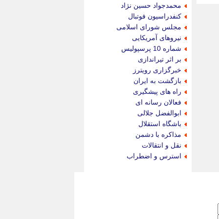
جام جم
محمدجواد حسین نژاد
جدید پرس
کنفدراسیون فوتبال
جماران
مجلس شورای اسلامی
جوان ایرانی
نیروهای آمریکایی
جهان مانا
شماره 10 پرسپولیس
جهان نگر
بر اثر تیراندازی
جهان نیوز
خبرگزاری رویترز
چطور
بازگشت به ایران
چمپیونات
راه های پیشگیری
چمدون
فعالان رسانه ای
چه خبر
ابوالفضل جلالی
حادثه 24
باشگاه استقلال
حرف تو
مذاکره با دشمن
حوادث پلاس
نقل و انتقالات
حوزه نیوز
استرس و اضطراب
خبر آنلاین
خبر جنوب
خبر سیاسی
خبر گردون
خبر ورزشی
خبرجو