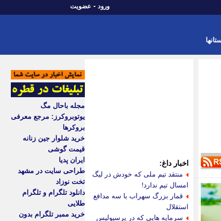
-
ورود
عضویت
تانها
مجله باحال مگ
یوتوبروکرز: مرجع معرفی
بروکرها
خرید شلوار جین زنانه
قیمت گوشی
ایران پدیا
اخبار داغ:
طراحی سایت در مشهد
منتقد تیم ملی که خودش در لیگ
تخت نوزاد
امسال تیم ندارد!
دانلود تلگرام و تلگرام
قمار بزرگ سهراب با سه مدافع
طلایی
استقلال
خرید ممبر تلگرام بدون
سرمایه هایی که در پرسپولیس