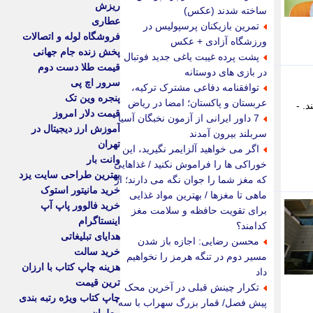
ریزش
ساخته شدند (عکس)
عطاری
تمرین بازیکنان پرسپولیس در
فروشگاه لوله و اتصالات
ورزشگاه آزادی + عکس
پخش زنده جام جهانی
پشت پرده غیبت یاغی جدید فوتبال
قیمت طلا دست دوم
در بازی های دوستانه
سرور اچ پی
توافقنامه دفاعی مشترک ترکیه،
پنجره وین تک
عربستان و پاکستان؛ امضا در ریاض
. -
قیمت دلار امروز
7 داور ایرانی از آزمون نخبگان آسیا
آموزش ارز دیجیتال در
سربلند بیرون آمدند
تهران
اگر می خواهید آلزایمر نگیرید، این
وانت بار
خوراکی ها را فراموش نکنید / غذاهایی
بهترین طراحی سایت یزد
که مغز شما را جوان نگه می دارند؛ از
خرید مانیتور استوک
ماهی تا مغزها / بهترین مواد غذایی
خرید فالوور پاپ آپ
برای تقویت حافظه و سلامت مغز
اینستاگرام
کدامند؟
هدایای تبلیغاتی
محسن رضایی: اجازه باز شدن
خرید سالت
مسیر دوم در تنگه هرمز را نخواهیم
هزینه چاپ کتاب با ارزان
داد
ترین قیمت
تکرار چینش قبلی در آخرین محک
چاپ کتاب ویژه رتبه بندی
پیش فصل/ قمار بزرگ سهراب با سه