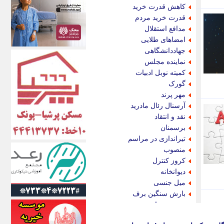
اکونیوز
کاهش قدرت خرید
الف
قدرت خرید مردم
انتشار آنلاین
مدافع استقلال
اندیشه قرن
امضاهای طلایی
اندیشه معاصر
جهاددانشگاهی
اندیشه ها
نماینده مجلس
انرژی پرس
کمیته نوبل ادبیات
ای استخدام
گورک
ایتنا
مهر پرند
ایراف
آرسنال رئال مادرید
ایران آرت
نقد و انتقاد
ایران آنلاین
برسمنان
ایران زندگی
تیراندازی در مراسم
ایران فوری
منصوب
ایرانی روز
کروز کنترل
ایرانیتال
دیوانخانه
ایرنا
میل جنسی
ایسکانیوز
بارش سنگین برف
ایسنا
ویتور پریرا
ایکنا
نت سنج پلاس
ایلنا