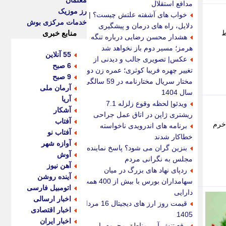
معلمان
مدافع استقلال
رز موزیک
خواب های آشفته علتش چیست؟ |
خدمات مرکزی بوش
دلایل، راه های درمان و پیشگیری
ط
منابع خبری
هشدار محسن رضایی درباره تنگه
هرمز؛ مسیر دوم باز نخواهد شد
55 آنلاین
عکس| تصویری جالب و دیدنی از
6 صبح
تغییر چهره فریبا کوثری؛ عمره زن دوم
9 صبح
مختار سریال مختارنامه در 59 سالگی؛
آرمان ملی
سال 1404
آریا
ویدئو| لحظه وقوع زلزله 7.1
آشکار
ریشتری ژاپن در اتاق عمل جراحی
آفتاب
ان اوتیسم در کشور با ظرفیت 20 نفر در خرم
برنامه های اندرویدی ناخواسته
آفتاب نو
خطاکار شدند
آوازه شهر
بنزین گران می شود؟ پاسخ نماینده
آوش
مجلس به نگرانی مردم
آهن نیوز
ردپای نهاد های بزرگ در میان
آینده روشن
سهامداران بورس با بیش از 400 همت
اتومبیل فارسی
دارایی
اخبار ارسالی
قیمت روز ارز های دیجیتال 16 مرداد
اخبار اقتصادی
1405
اخبار ایران
رفع تنش آبی مناطق محروم با