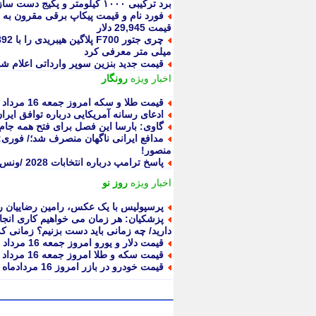
برد ترکیبی ۱۰۰۰ کیلومتر و پکیج دست ساز Snowcrest
فورد نام و قیمت پیکاپ برقی مقرون به ص
قیمت 29,945 دلار
میلی متر معرفی کرد
قیمت جدید بنزین سوپر وارداتی اعلام شد
اخبار ویژه
رونگار
قیمت طلا و سکه امروز جمعه 16 مرداد 1405 +جدول
ادعای رسانه آمریکایی درباره توافق ایرا
گاوی: بارسا این فصل برای فتح همه جام
مدافع ایرانی ناگهان منصرف شد؛/ فوری
منصور!
پاسخ ترامپ درباره انتخابات 2028 /ونس یا روبیو؟
اخبار ویژه
روز نو
پرسپولیس با یک عکس، رامین رضاییان ر
پزشکیان: هر زمان می خواهیم کاری انجام
دارید/ چه زمانی باید دست بزنیم؟ زمانی 
قیمت دلار و یورو امروز جمعه 16 مرداد 1405
قیمت سکه و طلا امروز جمعه 16 مرداد 1405
قیمت خودرو در بازر امروز 16 مردادماه 1405