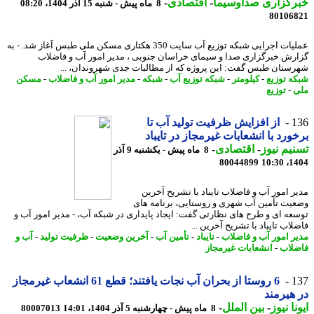
رگزاری صداوسیما
-
اقتصادی
-
8 ماه پیش - شنبه 15 آذر 1404، 08:20
80106
عملیات اجرایی شبکه توزیع آب سایت 350 هکتاری مسکن ملی طبس آغاز شد. - به
رش خبرگزاری صدا و سیمای خراسان جنوبی ، مدیر امور آب و فاضلاب
ستان طبس گفت: این پروژه که از مطالبات جدی شهروندان، ...
ه توزیع
-
کیلومتر
-
شبکه توزیع آب
-
شبکه
-
مدیر امور آب و فاضلاب
-
مسکن
-
توزیع
1
از افزایش ظرفیت تولید آب تا
ورد با انشعابات غیرمجاز در تایباد
یم نیوز
-
اقتصادی
-
8 ماه پیش - یکشنبه 9 آذر
80044899
1404
ر امور آب و فاضلاب تایباد با تشریح آخرین
یت تأمین آب شهری و روستایی، برنامه های
عه ای و طرح های نظارتی گفت: ایجاد پایداری در شبکه آب، - مدیر امور آب و
اب تایباد با تشریح آخرین ...
ر امور آب و فاضلاب
-
تایباد
-
تأمین آب
-
آخرین وضعیت
-
ظرفیت تولید
-
آب و
لاب
-
انشعابات غیرمجاز
1
6 روستا از بحران آب نجات یافتند؛ قطع 61 انشعاب غیرمجاز
هیرمند
نا نیوز
-
بین الملل
-
8 ماه پیش - چهارشنبه 5 آذر 1404، 14:01
80007013