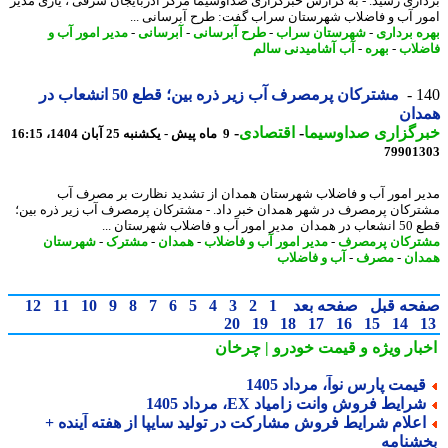
اری رسید. - به گزارش خبرگزاری صداوسیما مرکز آذربایجان شرقی ، یاری مدیر
ر آب و فاضلاب شهرستان سراب گفت: طرح آبرسانی ...
ه برداری
-
شهرستان سراب
-
طرح آبرسانی
-
آبرسانی
-
مدیر امور آب و
لاب
-
بهره
-
آب آشامیدنی سالم
1
مشترکان پرمصرف آب زیر ذره بین؛ قطع 50 انشعاب در
دان
رگزاری صداوسیما
-
اقتصادی
-
9 ماه پیش - یکشنبه 25 آبان 1404، 16:15
79901
ر امور آب و فاضلاب شهرستان همدان از تشدید نظارت بر مصرف آب
رکان پرمصرف در شهر همدان خبر داد. - مشترکان پرمصرف آب زیر ذره بین؛
ب و فاضلاب شهرستان ...
رکان پرمصرف
-
مدیر امور آب و فاضلاب
-
همدان
-
مشترک
-
شهرستان
ان
-
مصرف
-
آب و فاضلاب
حه قبل
صفحه بعد
1
2
3
4
5
6
7
8
9
10
11
12
20
19
18
17
16
15
14
بار ویژه
و قیمت خودرو | چرخان
یمت پارس نوآ، مرداد 1405
رایط فروش وانت زامیاد EX، مرداد 1405
علام شرایط فروش مشارکت در تولید سایپا از هفته آینده +
شنامه