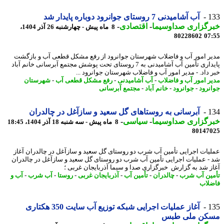
1
آب آشامیدنی 7 روستای جوانرود دوباره پایدار شد
رگزاری صداوسیما
-
اقتصادی
-
8 ماه پیش - چهارشنبه 26 آذر 1404،
80228602
07
ر امور آب و فاضلاب شهرستان جوانرود از رفع مشکل قطعی آب و بازگشت
پایداری تأمین آب آشامیدنی به 7 روستای تحت پوشش مجتمع آبرسانی خانم آباد
 داد. - مدیر امور آب و فاضلاب شهرستان جوانرود ...
ر امور آب و فاضلاب
-
آب آشامیدنی
-
رفع مشکل قطعی آب
-
شهرستان
نرود
-
جوانرود
-
خانم آباد
-
مجتمع آبرسانی
1
آبرسانی به روستاهای گل سعید و سازآغل در چالدران
رگزاری صداوسیما
-
سیاسی
-
8 ماه پیش - سه شنبه 18 آذر 1404، 18:45
80147
یات اجرایی تأمین آب شرب دو روستای گل سعید و سازآغل در چالدران آغاز
- عملیات اجرایی تأمین آب شرب دو روستای گل سعید و سازآغل در چالدران
ز شد به گزارش خبرگزاری صدا و سیما آذربایجان غربی ؛
ین آب شرب
-
چالدران
-
تأمین آب
-
آذربایجان غربی
-
روستا
-
آب شرب
-
آب و
لاب
1
آغاز عملیات اجرایی شبکه توزیع آب سایت 350 هکتاری
کن ملی طبس