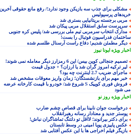
شکلی برای جذب سه بازیکن وجود ندارد؛/ رفع مانع حقوقی آخرین
یدهای پرسپولیس
ربی برجسته بریتانیایی بستری شد
رپرست سابق استقلال مربی پیکان شد
دارک انتخاب سرمربی تیم ملی بررسی شد/ پلیس کره جنوبی
ختمان فدراسیون فوتبال را بست!
یگر مطمئن شدیم! دفاع راست آرسنال طلسم شده
بار ویژه
ایونا نیوز
صمیم جنجالی کوین بیس/ این 6 رمزارز دیگر معامله نمی شوند!
یر ترکیه امروز گران شد یا ارزان؟ + جدول قیمت
اجرای ضریب 2.7 اینترنت چه بود؟
بر مهم برای بازنشستگان؛ زمان واریز معوقات مشخص شد
فروش فوری کوییک S شروع شد/ خودرو با قیمت کارخانه عرضه
 شود
بار ویژه
روز نو
رخواست جوان نابینا برای قصاص چشم ضارب
وستر جدید و معنادار رسانه رهبرانقلاب
رای دکتر بیرانوند؛ لااقل تو دلتنگ تماشاگران نباش!
کس پاییزی پویا امینی در وسط تابستان
ازیگر فیلم اخراجی ها با این عکس آفتابی شد