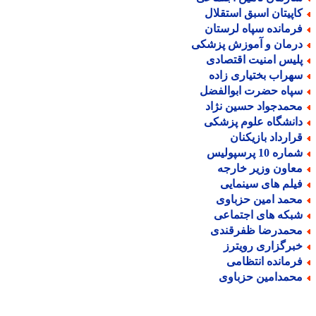
اپیتان اسبق استقلال
رمانده سپاه لرستان
رمان و آموزش پزشکی
لیس امنیت اقتصادی
هراب بختیاری زاده
پاه حضرت ابوالفضل
حمدجواد حسین نژاد
انشگاه علوم پزشکی
رارداد بازیکنان
اره 10 پرسپولیس
عاون وزیر خارجه
یلم های سینمایی
حمد امین حزباوی
بکه های اجتماعی
حمدرضا ظفرقندی
برگزاری رویترز
رمانده انتظامی
حمدامین حزباوی