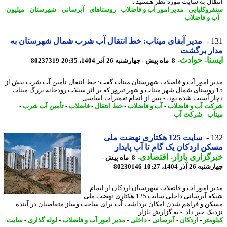
ﻘﺎل ﺑﻪ ﺳﺎﯾﺖ ﻣﻮرد ﻧﻈﺮ ﻫﺴﺘﯿﺪ...
روکلیایی
-
مدیر امور آب و فاضلاب
-
روستاهای
-
آبرسانی
-
شهرستان
-
میلیون
 و فاضلاب
1
مدیر آبفای میناب: خط انتقال آب شرب شمال شهرستان به
ار برگشت
نا
-
حوادث
-
8 ماه پیش - چهارشنبه 26 آذر 1404، 20:35
80237319
ر امور آب و فاضلاب شهرستان میناب گفت: خط انتقال تأمین آب شرب بیش از
1 روستای شمال شهر میناب و شهر تیرور که بر اثر سیلاب رودخانه بزرگ میناب
ر آسیب شده بود، - پس از انجام تعمیرات اساسی ...
ت آب و فاضلاب
-
آب و فاضلاب
-
خط انتقال
-
فاضلاب
-
تأمین آب شرب
-
اب
-
شرکت آب
1
سایت 125 هکتاری نهضت ملی
ن اردکان یک گام تا آب پایدار
گزاری بازار
-
اقتصادی
-
8 ماه پیش -
26 آذر 1404، 10:27
80230146
ر امور آب و فاضلاب شهرستان اردکان از اتمام
شبکه آبرسانی داخلی سایت 125 هکتاری نهضت ملی
ن و فراهم شدن امکان برداشت آب برای ساخت وساز متقاضیان در آینده
ک خبر داد. - به گزارش بازار ...
ومتر
-
اردکان
-
آبرسانی
-
داخلی
-
مدیر امور آب و فاضلاب
-
لوله گذاری
-
سایت