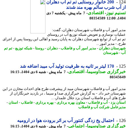
1
200 خانوار روستایی تم تم آب دهلران
آب شرب سالم بهره مند شدند
یم نیوز
-
اقتصادی
-
7 ماه پیش - یکشنبه 7 دی
80354589
1404
ر امور آب و فاضلاب شهرستان دهلران، گفت:
یات نوسازی و تعویض شبکه توزیع آب در روستای
تم آب از توابع شهرستان دهلران به پایان رسید و اهالی این روستا پس از اجرای
 - مدیر امور ...
ستان دهلران
-
مدیر امور آب و فاضلاب
-
دهلران
-
روستا
-
شبکه توزیع
-
تم تم
-
شهرستان
1
170 لیتر بر ثانیه به ظرفیت تولید آب میبد اضافه شد
رگزاری صداوسیما
-
اقتصادی
-
7 ماه پیش - شنبه 6 دی 1404، 16:15
80345
ر امور آب و فاضلاب شهرستان میبد از پیشرفت طرح های احداث مخازن در این
ستان خبر داد. - به گزارش خبرگزاری صدا و سیما ، در بازدید خبرنگاران از
 های آب و فاضلاب استان یزد جلال علمدار، ...
ان یزد
-
آب و فاضلاب
-
معاون بهره برداری
-
بهره برداری
-
فاضلاب
-
استان
-
رعامل شرکت آب و فاضلاب
1
احتمال یخ زدگی کنتور آب بر اثر برودت هوا در ارومیه
رگزاری صداوسیما
-
اجتماعی
-
7 ماه پیش - شنبه 6 دی 1404، 16:15