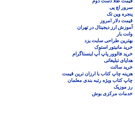
مت طلا دست دوم
ر اچ پی
ره وین تک
ت دلار امروز
زش ارز دیجیتال در تهران
ت بار
رین طراحی سایت یزد
د مانیتور استوک
د فالوور پاپ آپ اینستاگرام
یای تبلیغاتی
ید سالت
نه چاپ کتاب با ارزان ترین قیمت
 کتاب ویژه رتبه بندی معلمان
موزیک
مات مرکزی بوش