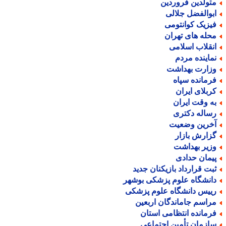
تولدین فروردین
بوالفضل جلالی
یزیک کوانتومی
حله های تهران
نقلاب اسلامی
ماینده مردم
زارت بهداشت
رمانده سپاه
ربلای ایران
ه وقت ایران
ساله دکتری
خرین وضعیت
زارش بازار
زیر بهداشت
یمان حدادی
بت قرارداد بازیکنان جدید
انشگاه علوم پزشکی بوشهر
ییس دانشگاه علوم پزشکی
راسم جاماندگان اربعین
رمانده انتظامی استان
ازمان تأمین اجتماعی