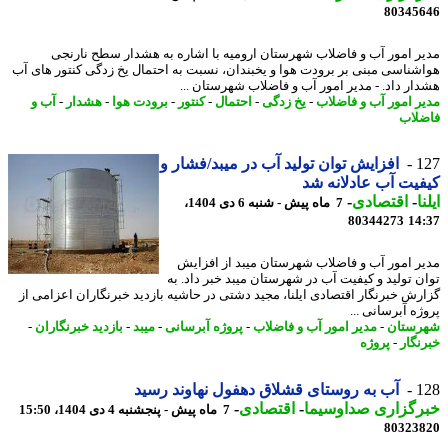
80345
ر امور آب و فاضلاب شهرستان ارومیه با اشاره به هشدار سطح نارنجی
شناسی مبنی بر برودت هوا و یخبندان، نسبت به احتمال یخ زدگی کنتور های آب
ار داد. - مدیر امور آب و فاضلاب شهرستان ...
ر امور آب و فاضلاب
-
یخ زدگی
-
احتمال
-
کنتور
-
برودت هوا
-
هشدار
-
آب و
لاب
1
افزایش توان تولید آب در میبد/فشار و
یت آب عادلانه شد
ا
-
اقتصادی
-
7 ماه پیش - شنبه 6 دی 1404،
80344273
14
ر امور آب و فاضلاب شهرستان میبد از افزایش
ن تولید و کیفیت آب در شهرستان میبد خبر داد. به
رش خبرنگار اقتصادی ایلنا، مجید دشتی در حاشیه بازدید خبرنگاران اعزامی از
ه آبرسانی ...
ستان
-
مدیر امور آب و فاضلاب
-
پروژه آبرسانی
-
میبد
-
بازدید خبرنگاران
-
نگار
-
پروژه
1
آب به روستای قشلاق دهفول نهاوند رسید
رگزاری صداوسیما
-
اقتصادی
-
7 ماه پیش - پنجشنبه 4 دی 1404، 15:50
80323