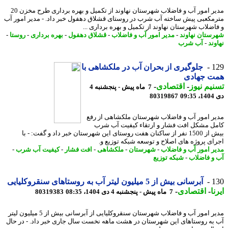
مدیر امور آب و فاضلاب شهرستان نهاوند از تکمیل و بهره برداری طرح مخزن 20
مکعبی پیش ساخته آب شرب در روستای قشلاق دهفول خبر داد. - مدیر امور آب
اضلاب شهرستان نهاوند از تکمیل و بهره برداری ...
ستان نهاوند
-
مدیر امور آب و فاضلاب
-
قشلاق دهفول
-
بهره برداری
-
روستا
-
ند
-
آب شرب
1
جلوگیری از بحران آب در ملکشاهی با
ت جهادی
یم نیوز
-
اقتصادی
-
7 ماه پیش - پنجشنبه 4
09
80319867
ر امور آب و فاضلاب شهرستان ملکشاهی از رفع
ل مشکل افت فشار و ارتقاء کیفیت آب شرب
بیش از 1500 نفر از ساکنان هفت روستای این شهرستان خبر داد و گفت: - با
ای پروژه های اصلاح و توسعه شبکه توزیع و.
ر امور آب و فاضلاب
-
شهرستان
-
ملکشاهی
-
افت فشار
-
کیفیت آب شرب
-
و فاضلاب
-
شبکه توزیع
1
آبرسانی بیش از 5 میلیون لیتر آب به روستاهای سنقروکلیایی
ا
-
اقتصادی
-
7 ماه پیش - پنجشنبه 4 دی 1404، 08:35
80319383
مدیر امور آب و فاضلاب شهرستان سنقروکلیایی از آبرسانی بیش از 5 میلیون لیتر
به روستاهای این شهرستان در هشت ماهه نخست سال جاری خبر داد. - در ﺣﺎل