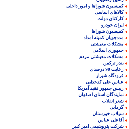
میسیون شوراها و امور داخلی
الاهای اساسی
ارکنان دولت
یران خودرو
میسیون شوراها
ددجویان کمیته امداد
شکلات معیشتی
مهوری اسلامی
شکلات معیشتی مردم
ندر ترکمن
ایت 90 درصدی
رودگاه شیراز
باس علی کدخدایی
ییس جمهور فقید آمریکا
مایندگان استان اصفهان
عر انقلاب
رمابی
یلاب خوزستان
قاعلی عباس
رکت پتروشیمی امیر کبیر