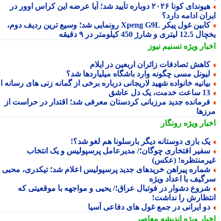
هیوندای کونا ۲۰۲۶ دوباره تأیید شد؛ آیا عرضه این کراس اوور در
ان ادامه دارد؟
کابین غول پیکر Xpeng G9L رونمایی شد؛ وسیع ترین ردیف دوم،
ری و شارژ 450 کیلومتر در ۹ دقیقه
بار ویژه
تسنیم نیوز
اهش تصادفات زائران اربعین در ایلام
یونل مسی چگونه وارد باشگاه میلیاردها شد؟
یانیه خانواده شهید لاریجانی درباره برخی از گمانه زنی های رسانه ای
ساعت خدمت، یک دل عاشق
رمانده جدید مرزبانی کردستان معرفی شد؛ اقتدار در حراست از
زها
بار ویژه
رونگار
ک بازی دوستانه دیگر بارسلونا هم لغو شد؟!
فیر افتخاری چوگان؛/ مدیرعامل پرسپولیس و یک انتخاب
رمنتظره! (عکس)
ماره پیراهن خریدهای جدید پرسپولیس اعلام شد؛ تیکدری، محبی و
گیف با اعداد ویژه
روع دشوار در فوتبال عراق؛/ یحیی و مواجهه با موقعیتی که
تظارش را نداشت!
و ایرانی در جمع غول های دفاعی آسیا
بار ویژه
اندیشه معاصر