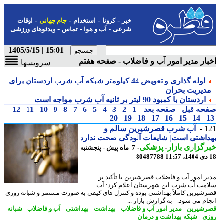
-
-
-
-
خبر
کرونا
استخدام
جام جهانی
اوقات
-
-
-
شرعی
آب و هوا
تماس
ویدئوهای ورزشی
15:01 | 1405/5/15
ار مدیر امور آب و فاضلاب - صفحه هفتم
سرویسها
لوله گذاری و تعویض 44 کیلومتر شبکه آب شرب اردستان برای
دیریت بحران
اردستان با کمبود 90 لیتر بر ثانیه آب شرب مواجه است
حه قبل
صفحه بعد
1
2
3
4
5
6
7
8
9
10
11
12
20
19
18
17
16
15
14
1
آب شرب قصرشیرین سالم و
اشتی است| شایعات آلودگی صحت ندارد
گزاری بازار
-
پزشکی
-
7 ماه پیش - پنجشنبه
80487788
ر امور آب و فاضلاب قصرشیرین با تأکید بر
مت آب شرب این شهرستان اعلام کرد: آب
شیرین کاملاً بهداشتی بوده و کنترل های کیفی به صورت مستمر و شبانه روزی
م می شود. - به گزارش بازار ...
شیرین
-
مدیر امور آب و فاضلاب
-
بهداشت
-
بهداشتی
-
آب و فاضلاب
-
شبانه
ی
-
شبکه بهداشت و درمان