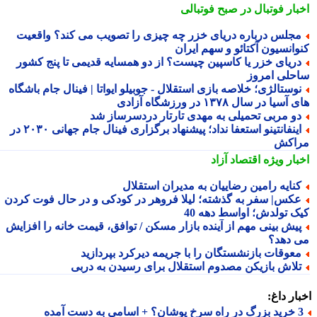
بار فوتبال در صبح فوتبالی
جلس درباره دریای خزر چه چیزی را تصویب می کند؟ واقعیت
وانسیون آکتائو و سهم ایران
ریای خزر یا کاسپین چیست؟ از دو همسایه قدیمی تا پنج کشور
حلی امروز
وستالژی؛ خلاصه بازی استقلال - جوبیلو ایواتا | فینال جام باشگاه
سیا در سال ۱۳۷۸ در ورزشگاه آزادی
و مربی تحمیلی به مهدی تارتار دردسرساز شد
اینفانتینو استعفا نداد؛ پیشنهاد برگزاری فینال جام جهانی ۲۰۳۰ در
اکش
بار ویژه
اقتصاد آزاد
نایه رامین رضاییان به مدیران استقلال
کس| سفر به گذشته؛ لیلا فروهر در کودکی و در حال فوت کردن
ک تولدش؛ اواسط دهه 40
یش بینی مهم از آینده بازار مسکن / توافق، قیمت خانه را افزایش
 دهد؟
عوقات بازنشستگان را با جریمه دیرکرد بپردازید
لاش بازیکن مصدوم استقلال برای رسیدن به دربی
ار داغ:
 اسامی به دست آمده