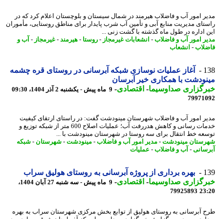
ر امور آب و فاضلاب هیرمند در شمال سیستان و بلوچستان اعلام کرد که در
تای مدیریت منابع آبی و تأمین آب شرب پایدار برای مناطق روستایی، مأموران
 اداره در طول ماه گذشته با گشت زنی ...
ر امور آب و فاضلاب
-
انشعابات غیرمجاز
-
روستا
-
هیرمند
-
غیرمجاز
-
آب و
لاب
-
انشعاب
1
آغاز عملیات نوسازی شبکه آبرسانی در روستای قره چشمه
ودشت با همکاری خیر آبرسان
رگزاری صداوسیما
-
اقتصادی
-
9 ماه پیش - یکشنبه 2 آذر 1404، 09:30
79971
ر امور آب و فاضلاب شهرستان مینودشت گفت: در راستای ارتقای کیفیت
خدمات رسانی و کاهش هدررفت آب؛ عملیات اصلاح 600 متر از شبکه توزیع و
عه خط انتقال برای سه روستا در شهرستان مینودشت با ...
ستان مینودشت
-
مدیر امور آب و فاضلاب
-
مینودشت
-
شهرستان
-
شبکه
سانی
-
آب و فاضلاب
-
عملیات
1
بهره برداری از پروژه آبرسانی به روستای هولیق سراب
رگزاری صداوسیما
-
اقتصادی
-
9 ماه پیش - سه شنبه 27 آبان 1404،
79925893
23
 آبرسانی به روستای هولیق از توابع بخش مرکزی شهرستان سراب به بهره