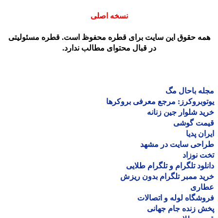
نسخه اصلی
مه حقوق این سایت برای قطره محفوظ است. قطره مسئولیتی
در قبال محتوای مطالب ندارد.
ه باحال مگ
وبروکرز: مرجع معرفی بروکرها
د شلوار جین زنانه
مت گوشی
ان پدیا
احی سایت در مشهد
 نوزاد
لود تلگرام و تلگرام طلایی
د ممبر تلگرام بدون ریزش
اری
شگاه لوله و اتصالات
 زنده جام جهانی