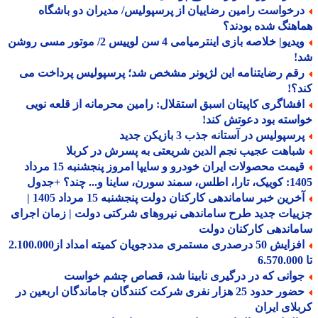
رخواست رامین رضاییان از پرسپولیس/ مدیران دو باشگاه
هنگ شده بودند؟
ویدیو| خلاصه بازی اینترمیامی 4 سن لوییس 2/ موتور مسی روشن
!
قم رضایتنامه این لژیونر مشخص شد؛ پرسپولیس پرداخت می
؟!
فشاگری کاپیتان اسبق استقلال: رامین محرمانه از قلعه نویی
سته بود دعوتش کند!
سپولیس در آستانه جذب 3 بازیکن جدید
باهت عجیب نجم الدین شریعتی به پسرش در کربلا
قیمت محصولات ایران خودرو و سایپا امروز پنجشنبه 15 مرداد
 سورن، ساینا و... چند؟ +جدول
آخرین خبر ساماندهی کارکنان دولت پنجشنبه 15 مرداد 1405 |
یات جدید طرح ساماندهی نیروهای شرکتی دولت | زمان اجرای
اندهی کارکنان دولت
افزایش 50 درصدری مستمری مددجویان کمیته امداد از2.100.000
وانی که در درگیری نابینا شد، قصاص چشم خواست
حضور حدود 25 هزار نفری شرکت کنندگان جاماندگان اربعین در
لای ایران