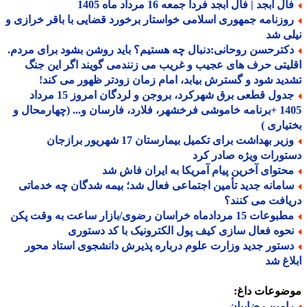
ل ابجد | فال ابجد فردا جمعه 16 مرداد ماه 1405
وزنامه جمهوری اسلامی خواستار برخورد قضایی با باقر خرازی و
ی شد
کترحسن روحانی:دنبال چه هستیم؟ باید روشن بشود برای مردم.
یتی حرف های عجیب و غریب می زنندمی گویند اگر این جنگ
ید شود و گسترش بیابد، امام زمان زودتر ظهور می کند!
جدول قطعی برق شهرکرد، بروجن و لردگان امروز 15 مرداد
1405 +برنامه خاموشی فرخشهر، فلارد، فارسان و... (چهارمحال و
یاری )
وزیر بهداشت برای تکمیل بیمارستان 17 شهریور برازجان
ورات ویژه صادر کرد
حتوای آخرین پیام آمریکا به ایران فاش شد
امانه جدید تأمین اجتماعی فعال شد؛ بیمه شدگان چه خدماتی
افت می کنند؟
عات 15 مردادماه خراسان رضوی/بازار ساعت به وقت پکن
حوه فعال سازی کیف پول الکترونیک با کد دستوری
ستور جدید وزارت علوم درباره پذیرش دانشجوی استاد محور
اغ شد
ضوعات داغ:
امین رضاییان