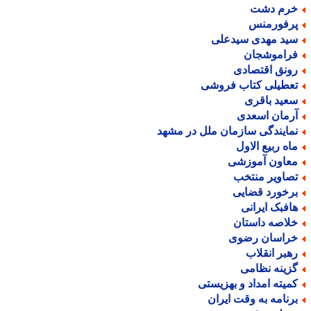
رم دشت
رفورمنس
ید مهدی سیدعلی
راموشجان
ونق اقتصادی
عطیلی کتاب فروشی
عید باقری
رمان اسعدی
مایندگی سازمان ملل در مشهد
اه ربیع الاول
عاون آموزشی
صاویر منتخب
رخورد قضایی
افبک ایرانی
لاصه داستان
راسان رضوی
هبر انقلاب
زینه نظامی
میته امداد و بهزیستی
رنامه به وقت ایران